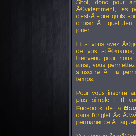
Shot, donc pour si
Ã©videmment, les pe
c'est-Ã -dire qu'ils
choisir Ã quel Jeu 
jouer.
Et si vous avez Ã©ga
de vos scÃ©narios,
bienvenu pour nous 
ainsi, vous permettez
s'inscrire Ã la per
temps.
Pour vous inscrire a
plus simple ! Il vo
Bo
Facebook de la
dans l'onglet Â« Ã©v
permanence Ã laquelle
Sur chaque Ã©vÃ©nem