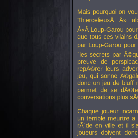
Mais pourquoi on vo
ThiercelieuxÂ Â» al
Â«Â Loup-Garou pour 
que tous ces vilain
par Loup-Garou pour u
´les secrets par Ã©qu
preuve de perspica
repÃ©rer leurs adver
jeu, qui sonne Ã©gale
donc un jeu de bluff 
permet de se dÃ©te
conversations plus sÃ
Chaque joueur incar
un terrible meurtre 
rÃ´de en ville et il s
joueurs doivent donc 