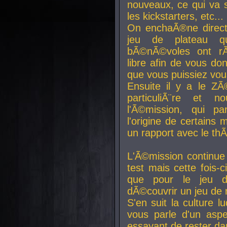
nouveaux, ce qui va so
les kickstarters, etc...
On enchaÃ®ne direct
jeu de plateau q
bÃ©nÃ©voles ont rÃ
libre afin de vous don
que vous puissiez vou
Ensuite il y a le ZÃ
particuliÃ¨re et 
l'Ã©mission, qui pa
l'origine de certains
un rapport avec le th
L'Ã©mission continue
test mais cette fois-c
que pour le jeu d
dÃ©couvrir un jeu de r
S'en suit la culture l
vous parle d'un aspe
essayant de rester da