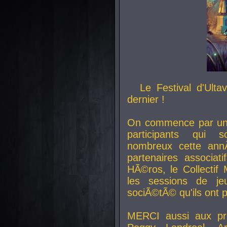
Le Festival d'Ult
dernier !
On commence par un 
participants qui s
nombreux cette an
partenaires associat
HÃ©ros, le Collecti
les sessions de j
sociÃ©tÃ© qu'ils ont
MERCI aussi aux pro