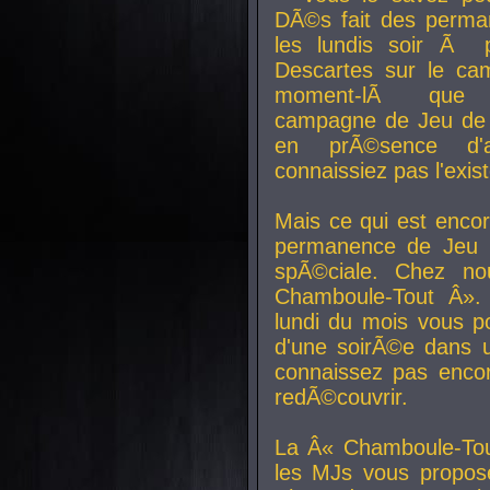
DÃ©s fait des perma
les lundis soir Ã 
Descartes sur le ca
moment-lÃ que v
campagne de Jeu de 
en prÃ©sence d'a
connaissiez pas l'exi
Mais ce qui est encor
permanence de Jeu 
spÃ©ciale. Chez n
Chamboule-Tout Â». 
lundi du mois vous p
d'une soirÃ©e dans 
connaissez pas enco
redÃ©couvrir.
La Â« Chamboule-Tou
les MJs vous propos