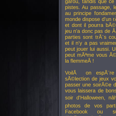
garou, tandis que ce 
pistes. Au passage, le
au principe fondamen
monde dispose d'un rÃ´
et dont il pourra bÃ©
jeu n'a donc pas de 
parties sont trÃ¨s c
et il n'y a pas vraime
peut jouer lui aussi.
peut mÃªme vous Ã©di
la flemmeÂ !
VoilÃ on espÃ¨re 
sÃ©lection de jeux vo
passer une soirÃ©e d
vous laissera de bons
soir d'Halloween, nâ
photos de vos parti
Facebook ou su