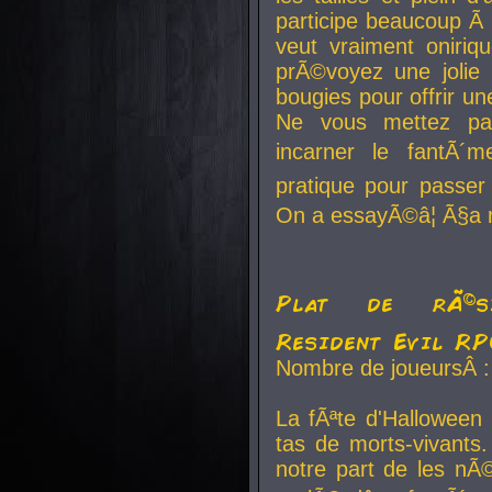
participe beaucoup Ã 
veut vraiment oniriq
prÃ©voyez une jolie
bougies pour offrir un
Ne vous mettez pa
incarner le fantÃ´m
pratique pour passer 
On a essayÃ©â¦ Ã§a n
Plat de rÃ©sis
Resident Evil R
Nombre de joueursÂ :
La fÃªte d'Halloween
tas de morts-vivants.
notre part de les nÃ©