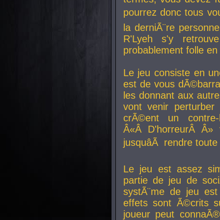
pourrez donc tous vous
la derniÃ¨re personne
R'Lyeh s'y retro
probablement folle en
Le jeu consiste en une
est de vous dÃ©barra
les donnant aux aut
vont venir perturber 
crÃ©ent un contre-
Â«Â D'horreurÂ Â» 
jusquâÃ rendre tout
Le jeu est assez si
partie de jeu de soc
systÃ¨me de jeu est
effets sont Ã©crits 
joueur peut connaÃ®