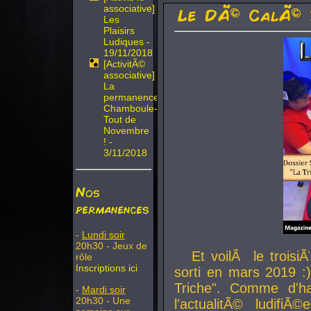
associative]
Le DÃ© CalÃ© 
Les
Plaisirs
Ludiques -
19/11/2018
[ActivitÃ©
associative]
La
permanence
Chamboule-
Tout de
Novembre
! -
3/11/2018
Nos
permanences
-
Lundi soir
20h30 - Jeux de
Et voilÃ le troi
rôle
Inscriptions ici
sorti en mars 2019 :)
Triche". Comme d'ha
-
Mardi soir
20h30 - Une
l'actualitÃ© ludifi