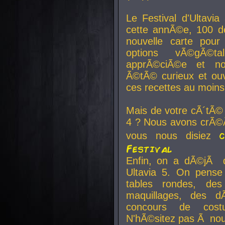
Le Festival d'Ultavia
cette annÃ©e, 100 de
nouvelle carte pour
options vÃ©gÃ©t
apprÃ©ciÃ©e et no
Ã©tÃ© curieux et ouv
ces recettes au moins
Mais de votre cÃ´tÃ©
4 ? Nous avons crÃ©Ã
vous nous disiez
Festival
Enfin, on a dÃ©jÃ de
Ultavia 5. On pens
tables rondes, des
maquillages, des d
concours de cost
N'hÃ©sitez pas Ã nous