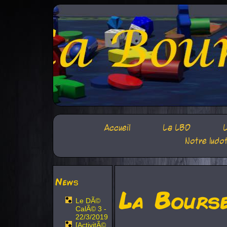
Accueil
La LBD
L
Notre ludo
News
La Bours
Le DÃ©
CalÃ© 3 -
22/3/2019
[ActivitÃ©