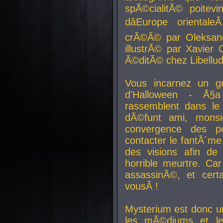
spÃ©cialitÃ© poitev
dâEurope orienta
crÃ©Ã© par Oleksand
illustrÃ© par Xavier 
Ã©ditÃ© chez Libellud
Vous incarnez un gr
d'Halloween - Ã§
rassemblent dans le
dÃ©funt ami, mons
convergence des pou
contacter le fantÃ´me
des visions afin de
horrible meurtre. Ca
assassinÃ©, et cert
vousÂ !
Mysterium est donc un
les mÃ©diums et le