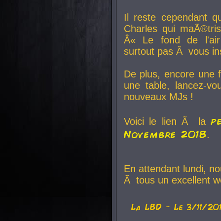
Il reste cependant q
Charles qui maÃ®tri
Â« Le fond de l'air
surtout pas Ã vous ins
De plus, encore une f
une table, lancez-v
nouveaux MJs !
p
Voici le lien Ã la
Novembre 2018
.
En attendant lundi, n
Ã tous un excellent w
La
LBD
- Le 3/11/20