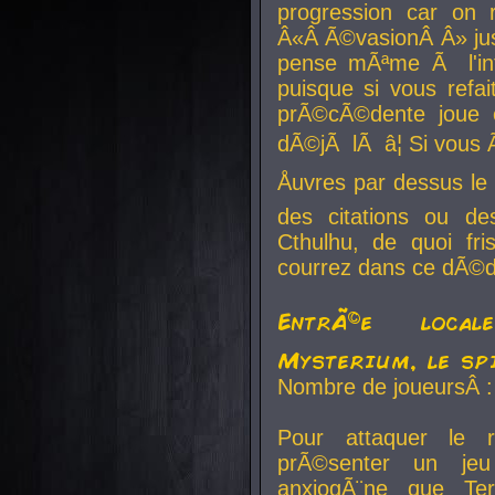
progression car on 
Â«Â Ã©vasionÂ Â» jusq
pense mÃªme Ã l'inf
puisque si vous refai
prÃ©cÃ©dente joue e
dÃ©jÃ lÃ â¦ Si vous 
Åuvres par dessus l
des citations ou d
Cthulhu, de quoi f
courrez dans ce dÃ©da
EntrÃ©e local
Mysterium, le sp
Nombre de joueursÂ :
Pour attaquer le 
prÃ©senter un je
anxiogÃ¨ne que Te