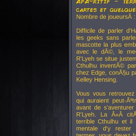
ApÃ©ritif - Ter
cartes et quelqu
Nombre de joueursÂ :
Difficile de parler d
les geeks sans parle
mascotte la plus emb
avec le dÃ©, le mee
R'Lyeh se situe juste
Cthulhu inventÃ© par
chez Edge, conÃ§u par
Kelley Hensing.
Vous vous retrouvez 
qui auraient peut-Ã
avant de s'aventurer
R'Lyeh. La Â«Â cit
terrible Cthulhu et i
mentale d'y rester 
termes, vous devez fu