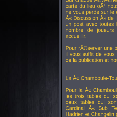
carte du lieu oÃ¹ nou
ne vous perde sur le 
Â« Discussion Â» de 
un post avec toutes 
nombre de joueurs
accueillir.
Pour rÃ©server une pl
il vous suffit de vou
de la publication et n
La Â« Chamboule-Tout
Pour la Â« Chamboul
les trois tables qui
deux tables qui so
Cardinal
Â« Sub Ter
Hadrien et
Changelin
p