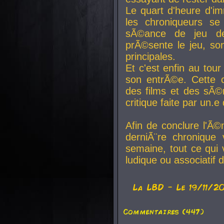
Le quart d'heure d'i
les chroniqueurs se
sÃ©ance de jeu de
prÃ©sente le jeu, son
principales.
Et c'est enfin au tour
son entrÃ©e. Cette c
des films et des sÃ©r
critique faite par un
Afin de conclure l'Ã©
derniÃ¨re chronique
semaine, tout ce qui 
ludique ou associatif 
La
LBD
- Le 19/11/2
Commentaires (447)