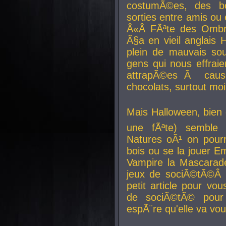
costumÃ©es, des b
sorties entre amis ou 
Â«Â FÃªte des Ombre
Ã§a en vieil anglais 
plein de mauvais sou
gens qui nous effraie
attrapÃ©es Ã caus
chocolats, surtout moi
Mais Halloween, bien q
une fÃªte) semble 
Natures oÃ¹ on pourr
bois ou se la jouer E
Vampire la Mascarade
jeux de sociÃ©tÃ©Â !
petit article pour vo
de sociÃ©tÃ© pour 
espÃ¨re qu'elle va vou