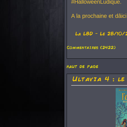
#HalloweenLudique.
A la prochaine et dâic
La
LBD
- Le 28/10/
Commentaires (2422)
haut de page
Ultavia 4 : le