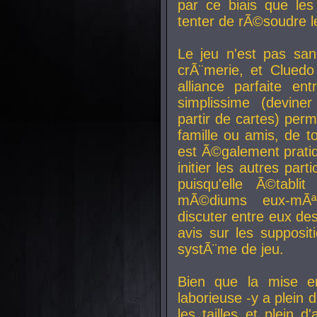
par ce biais que le
tenter de rÃ©soudre l
Le jeu n'est pas san
crÃ¨merie, et Clued
alliance parfaite e
simplissime (devine
partir de cartes) perm
famille ou amis, de t
est Ã©galement prati
initier les autres par
puisqu'elle Ã©tabli
mÃ©diums eux-mÃ
discuter entre eux de
avis sur les supposit
systÃ¨me de jeu.
Bien que la mise e
laborieuse -y a plein 
les tailles et plein d