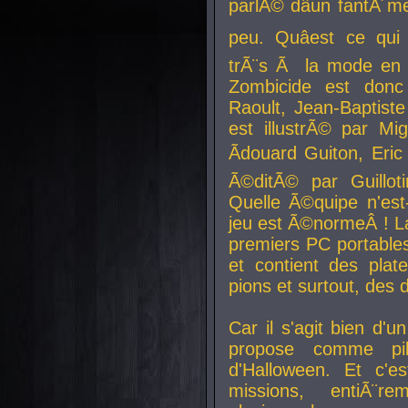
parlÃ© dâun fantÃ´me 
peu. Quâest ce qui
trÃ¨s Ã la mode en
Zombicide est donc
Raoult, Jean-Baptiste
est illustrÃ© par Mi
Ãdouard Guiton, Eric
Ã©ditÃ© par Guillot
Quelle Ã©quipe n'est
jeu est Ã©normeÂ ! La 
premiers PC portable
et contient des plat
pions et surtout, des d
Car il s'agit bien d'u
propose comme pil
d'Halloween. Et c'e
missions, entiÃ¨r