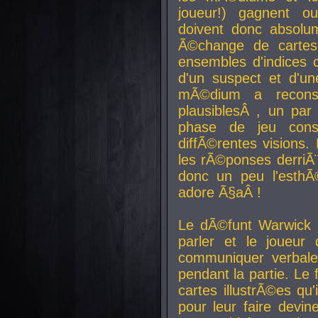
joueur!) gagnent o
doivent donc absolum
Ã©change de cartes
ensembles d'indices c
d'un suspect et d'u
mÃ©dium a reconst
plausiblesÂ , un pa
phase de jeu cons
diffÃ©rentes visions.
les rÃ©ponses derriÃ¨
donc un peu l'esthÃ
adore Ã§aÂ !
Le dÃ©funt Warwick 
parler et le joueur q
communiquer verbale
pendant la partie. Le
cartes illustrÃ©es q
pour leur faire devin