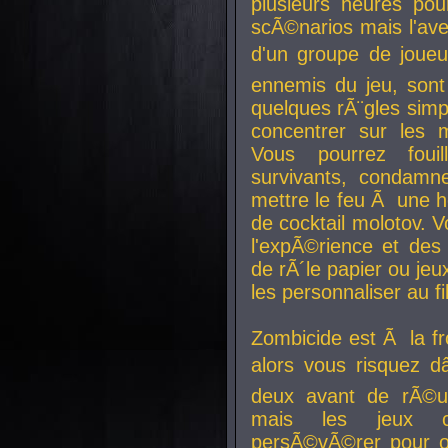
plusieurs heures pour
scÃ©narios mais l'av
d'un groupe de joueur
ennemis du jeu, sont
quelques rÃ¨gles simp
concentrer sur les 
Vous pourrez foui
survivants, condamn
mettre le feu Ã une
de cocktail molotov. 
l'expÃ©rience et de
de rÃ´le papier ou je
les personnaliser au fil
Zombicide est Ã la fr
alors vous risquez d
deux avant de rÃ©us
mais les jeux co
persÃ©vÃ©rer pour ob