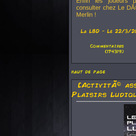
Enfin les joueurs p
consulter chez Le DÃ
Merlin !
La
LBD
- Le 22/3/2
Commentaires
(174319)
haut de page
[ActivitÃ© as
Plaisirs Ludiq