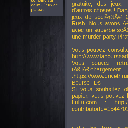
semaine sur
gratuite, des jeux,
deux - Jeux de
plateau
d'autres choses ! Da
jeux de sociÃ©tÃ© O
Rush. Nous avons Ã©
avec un superbe scÃ©
une murder party Pira
Vous pouvez consulte
http://www.laboursead
Vous pouvez ret
tÃ©lÃ©chargement
:https://www.driveth
Bourse--Ds
Si vous souhaitez o
papier, vous pouvez 
LuLu.com : http://w
contributorId=154470