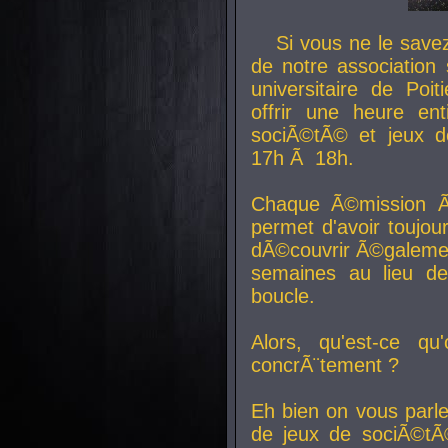
Si vous ne le sav
de notre association 
universitaire de Poit
offrir une heure en
sociÃ©tÃ© et jeux d
17h Ã 18h.
Chaque Ã©mission Ã
permet d'avoir toujo
dÃ©couvrir Ã©galemen
semaines au lieu d
boucle.
Alors, qu'est-ce qu
concrÃ¨tement ?
Eh bien on vous parl
de jeux de sociÃ©tÃ©