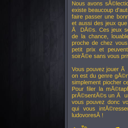
Nous avons sÃ©lectio
existe beaucoup d'autr
faire passer une bon
et aussi des jeux que
Ã DÃ©s. Ces jeux son
de la chance, louab
proche de chez vous.
petit prix et peuve
soirÃ©e sans vous pr
Vous pouvez jouer Ã 
on est du genre gÃ©n
simplement piocher ce
Pour filer la mÃ©tap
prÃ©sentÃ©s un Ã un
vous pouvez donc vo
qui vous intÃ©resse
ludovoresÂ !