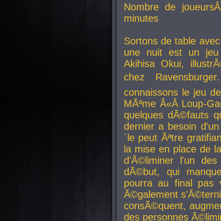
Nombre de joueurs
minutes
Sortons de table ave
une nuit est un je
Akihisa Okui, illus
chez Ravensburger.
connaissons le jeu d
MÃªme Â«Â Loup-Garo
quelques dÃ©fauts qu
dernier a besoin d'un
´le peut Ãªtre gratifi
la mise en place de l
d'Ã©liminer l'un des
dÃ©but, qui manque
pourra au final pas 
Ã©galement s'Ã©ternis
consÃ©quent, augment
des personnes Ã©limi