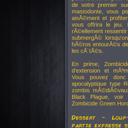
de votre premier su
mastodonte, vous po
aisÃ©ment et profite
vous offrira le jeu.
rÃ©ellement ressentir 
submergÃ© lorsqu'on 
hÃ©ros entourÃ©s de
les cÃ´tÃ©s.
En prime, Zombicide
d'extension et mÃªm
Vous pouvez donc 
apocalyptique type R
zombis mÃ©diÃ©vaux-
Black Plague, voi
Zombicide Green Hor
Dessert - Loup
partie expresse 