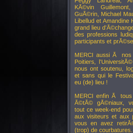
Peggy Landreal, A
KÃ©vin Guillemont
GuÃ©rin, Michael Maur
Libellud et Amandine H
grand lieu d'Ã©chang
des professions lud
participants et prÃ©se
MERCI aussi Ã nos pa
Poitiers, l'Universit
nous ont soutenu, log
et sans qui le Festiv
eu (de) lieu !
MERCI enfin Ã tous
Ã©tÃ© gÃ©niaux, v
tout ce week-end pour
aux visiteurs et aux
vous en avez retirÃ
(trop) de courbatures.