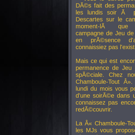
DÃ©s fait des perma
les lundis soir Ã 
Descartes sur le ca
moment-lÃ que v
campagne de Jeu de 
en prÃ©sence d'a
connaissiez pas l'exi
Mais ce qui est encor
permanence de Jeu 
spÃ©ciale. Chez n
Chamboule-Tout Â». 
lundi du mois vous p
d'une soirÃ©e dans 
connaissez pas enco
redÃ©couvrir.
La Â« Chamboule-Tou
les MJs vous propos