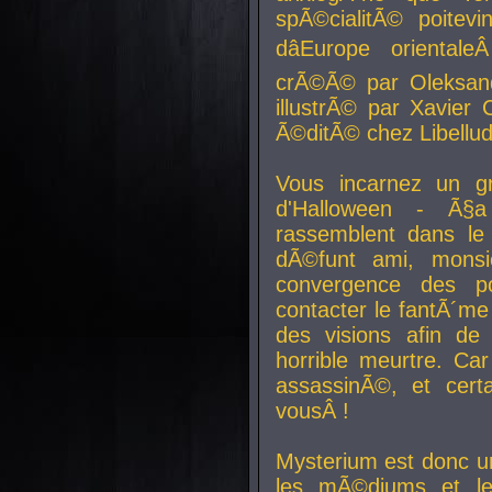
spÃ©cialitÃ© poitev
dâEurope orienta
crÃ©Ã© par Oleksand
illustrÃ© par Xavier 
Ã©ditÃ© chez Libellud
Vous incarnez un gr
d'Halloween - Ã§
rassemblent dans le
dÃ©funt ami, mons
convergence des pou
contacter le fantÃ´me
des visions afin de
horrible meurtre. Ca
assassinÃ©, et cert
vousÂ !
Mysterium est donc un
les mÃ©diums et le