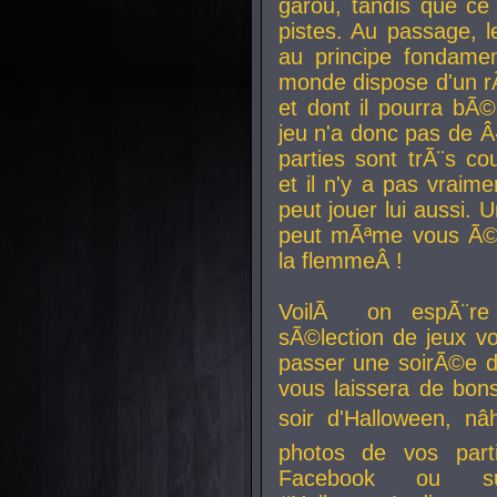
garou, tandis que ce 
pistes. Au passage, le
au principe fondamen
monde dispose d'un rÃ´
et dont il pourra bÃ©
jeu n'a donc pas de 
parties sont trÃ¨s c
et il n'y a pas vraime
peut jouer lui aussi.
peut mÃªme vous Ã©di
la flemmeÂ !
VoilÃ on espÃ¨re 
sÃ©lection de jeux vo
passer une soirÃ©e d
vous laissera de bons
soir d'Halloween, nâ
photos de vos parti
Facebook ou su