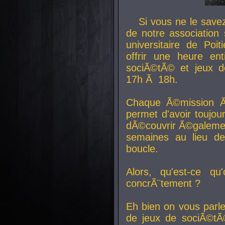
Si vous ne le sav
de notre association 
universitaire de Poit
offrir une heure en
sociÃ©tÃ© et jeux d
17h Ã 18h.
Chaque Ã©mission Ã
permet d'avoir toujo
dÃ©couvrir Ã©galemen
semaines au lieu d
boucle.
Alors, qu'est-ce qu
concrÃ¨tement ?
Eh bien on vous parl
de jeux de sociÃ©tÃ©