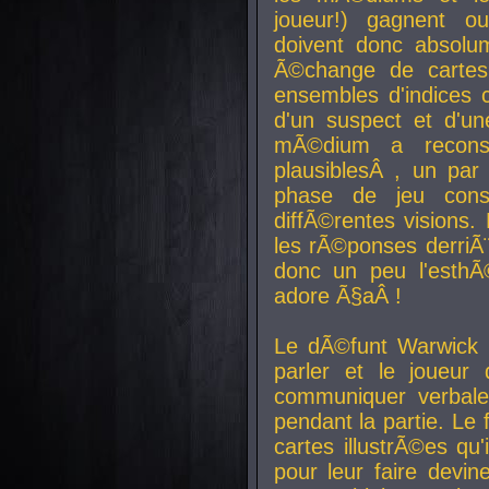
joueur!) gagnent o
doivent donc absolum
Ã©change de cartes
ensembles d'indices c
d'un suspect et d'u
mÃ©dium a reconst
plausiblesÂ , un pa
phase de jeu cons
diffÃ©rentes visions.
les rÃ©ponses derriÃ¨
donc un peu l'esthÃ
adore Ã§aÂ !
Le dÃ©funt Warwick 
parler et le joueur q
communiquer verbale
pendant la partie. Le
cartes illustrÃ©es q
pour leur faire devin