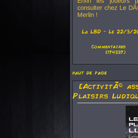
Enfin les joueurs p
consulter chez Le DÃ
Merlin !
La
LBD
- Le 22/3/2
Commentaires
(174337)
haut de page
[ActivitÃ© as
Plaisirs Ludiq