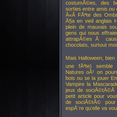
costumÃ©es, des b
sorties entre amis ou 
Â«Â FÃªte des Ombre
Ã§a en vieil anglais 
plein de mauvais sou
gens qui nous effraie
attrapÃ©es Ã caus
chocolats, surtout moi
Mais Halloween, bien q
une fÃªte) semble 
Natures oÃ¹ on pourr
bois ou se la jouer E
Vampire la Mascarade
jeux de sociÃ©tÃ©Â !
petit article pour vo
de sociÃ©tÃ© pour 
espÃ¨re qu'elle va vou