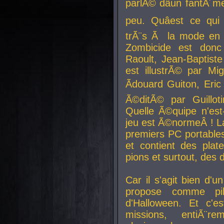
parlÃ© dâun fantÃ´me 
peu. Quâest ce qui
trÃ¨s Ã la mode en
Zombicide est donc
Raoult, Jean-Baptiste
est illustrÃ© par Mi
Ãdouard Guiton, Eric
Ã©ditÃ© par Guillot
Quelle Ã©quipe n'est
jeu est Ã©normeÂ ! La 
premiers PC portable
et contient des plat
pions et surtout, des d
Car il s'agit bien d'u
propose comme pil
d'Halloween. Et c'e
missions, entiÃ¨r