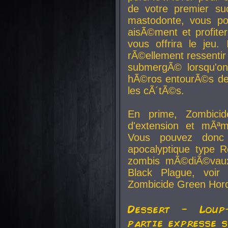
de votre premier su
mastodonte, vous po
aisÃ©ment et profite
vous offrira le jeu.
rÃ©ellement ressentir 
submergÃ© lorsqu'on 
hÃ©ros entourÃ©s de
les cÃ´tÃ©s.
En prime, Zombicide
d'extension et mÃªm
Vous pouvez donc 
apocalyptique type R
zombis mÃ©diÃ©vaux-
Black Plague, voi
Zombicide Green Hor
Dessert - Loup
partie expresse 