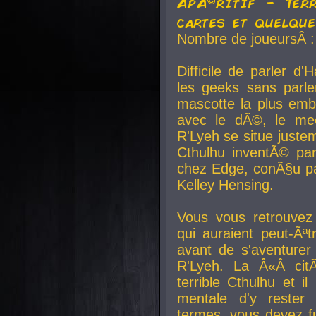
ApÃ©ritif - Ter
cartes et quelqu
Nombre de joueursÂ :
Difficile de parler d
les geeks sans parle
mascotte la plus emb
avec le dÃ©, le mee
R'Lyeh se situe juste
Cthulhu inventÃ© par
chez Edge, conÃ§u par
Kelley Hensing.
Vous vous retrouvez 
qui auraient peut-Ã
avant de s'aventurer
R'Lyeh. La Â«Â cit
terrible Cthulhu et i
mentale d'y rester 
termes, vous devez fu