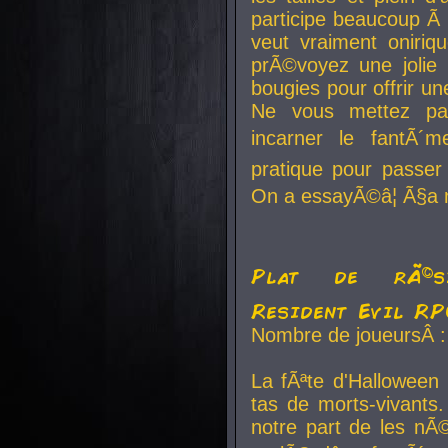
participe beaucoup Ã 
veut vraiment oniriq
prÃ©voyez une jolie
bougies pour offrir un
Ne vous mettez pa
incarner le fantÃ´m
pratique pour passer 
On a essayÃ©â¦ Ã§a n
Plat de rÃ©sis
Resident Evil R
Nombre de joueursÂ :
La fÃªte d'Halloween
tas de morts-vivants.
notre part de les nÃ©