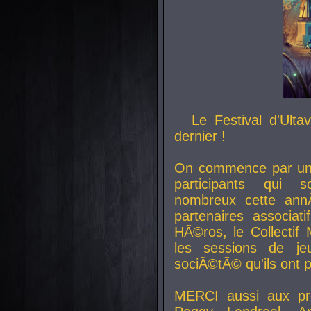
Le Festival d'Ult
dernier !
On commence par un 
participants qui s
nombreux cette an
partenaires associat
HÃ©ros, le Collecti
les sessions de j
sociÃ©tÃ© qu'ils ont
MERCI aussi aux pro