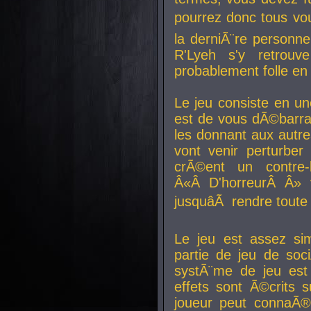
pourrez donc tous vous
la derniÃ¨re personne
R'Lyeh s'y retro
probablement folle en
Le jeu consiste en une
est de vous dÃ©barra
les donnant aux aut
vont venir perturber 
crÃ©ent un contre-
Â«Â D'horreurÂ Â» 
jusquâÃ rendre tout
Le jeu est assez si
partie de jeu de soc
systÃ¨me de jeu est
effets sont Ã©crits 
joueur peut connaÃ®