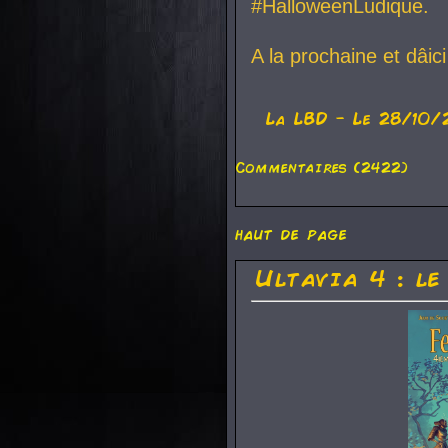
#HalloweenLudique.
A la prochaine et dâic
La
LBD
- Le 28/10/
Commentaires (2422)
haut de page
Ultavia 4 : le