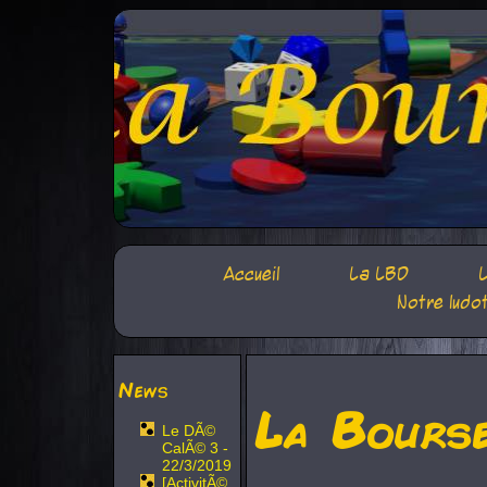
Accueil
La LBD
L
Notre ludo
News
La Bours
Le DÃ©
CalÃ© 3 -
22/3/2019
[ActivitÃ©