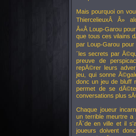
Mais pourquoi on vo
ThiercelieuxÂ Â» al
Â«Â Loup-Garou pour 
que tous ces vilain
par Loup-Garou pour u
´les secrets par Ã©qu
preuve de perspica
repÃ©rer leurs adver
jeu, qui sonne Ã©gale
donc un jeu de bluff 
permet de se dÃ©te
conversations plus sÃ
Chaque joueur incar
un terrible meurtre 
rÃ´de en ville et il s
joueurs doivent donc 