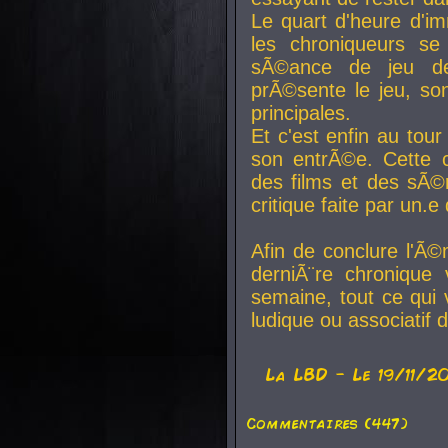
Le quart d'heure d'i
les chroniqueurs se
sÃ©ance de jeu de
prÃ©sente le jeu, son
principales.
Et c'est enfin au tour
son entrÃ©e. Cette c
des films et des sÃ©r
critique faite par un
Afin de conclure l'Ã©
derniÃ¨re chronique
semaine, tout ce qui 
ludique ou associatif 
La
LBD
- Le 19/11/2
Commentaires (447)