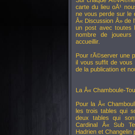
carte du lieu oÃ¹ nou
ne vous perde sur le 
Â« Discussion Â» de 
un post avec toutes 
nombre de joueurs
accueillir.
Pour rÃ©server une pl
il vous suffit de vou
de la publication et n
La Â« Chamboule-Tout
Pour la Â« Chamboul
les trois tables qui
deux tables qui so
Cardinal
Â« Sub Ter
Hadrien et
Changelin
p