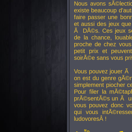
Nous avons sÃ©lectio
existe beaucoup d'autr
faire passer une bon
et aussi des jeux que
Ã DÃ©s. Ces jeux son
de la chance, louab
proche de chez vous.
petit prix et peuve
soirÃ©e sans vous pr
Vous pouvez jouer Ã 
on est du genre gÃ©n
simplement piocher ce
Pour filer la mÃ©tap
prÃ©sentÃ©s un Ã un
vous pouvez donc vo
qui vous intÃ©resse
ludovoresÂ !