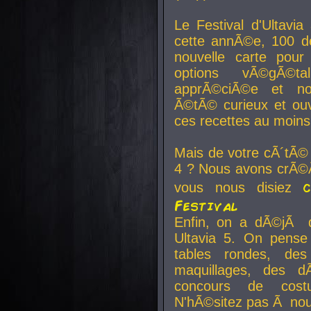
Le Festival d'Ultavia
cette annÃ©e, 100 de
nouvelle carte pour
options vÃ©gÃ©t
apprÃ©ciÃ©e et no
Ã©tÃ© curieux et ouv
ces recettes au moins
Mais de votre cÃ´tÃ©
4 ? Nous avons crÃ©Ã
vous nous disiez
Festival
Enfin, on a dÃ©jÃ de
Ultavia 5. On pens
tables rondes, des
maquillages, des d
concours de cost
N'hÃ©sitez pas Ã nous