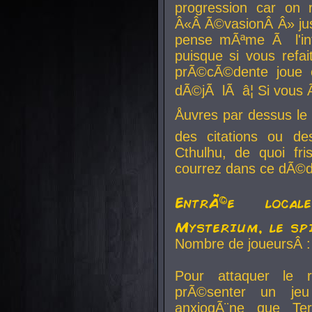
progression car on 
Â«Â Ã©vasionÂ Â» jusq
pense mÃªme Ã l'inf
puisque si vous refai
prÃ©cÃ©dente joue e
dÃ©jÃ lÃ â¦ Si vous 
Åuvres par dessus l
des citations ou d
Cthulhu, de quoi f
courrez dans ce dÃ©da
EntrÃ©e local
Mysterium, le sp
Nombre de joueursÂ :
Pour attaquer le 
prÃ©senter un je
anxiogÃ¨ne que Te