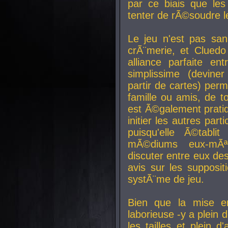
par ce biais que le
tenter de rÃ©soudre l
Le jeu n'est pas san
crÃ¨merie, et Clued
alliance parfaite e
simplissime (devine
partir de cartes) perm
famille ou amis, de t
est Ã©galement prati
initier les autres par
puisqu'elle Ã©tabli
mÃ©diums eux-mÃ
discuter entre eux de
avis sur les supposit
systÃ¨me de jeu.
Bien que la mise e
laborieuse -y a plein 
les tailles et plein d