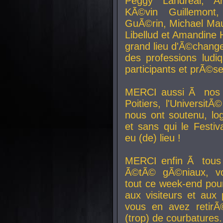
Peggy Landreal, A
KÃ©vin Guillemont
GuÃ©rin, Michael Maur
Libellud et Amandine H
grand lieu d'Ã©chang
des professions lud
participants et prÃ©se
MERCI aussi Ã nos pa
Poitiers, l'Universit
nous ont soutenu, log
et sans qui le Festiv
eu (de) lieu !
MERCI enfin Ã tous
Ã©tÃ© gÃ©niaux, v
tout ce week-end pour
aux visiteurs et aux
vous en avez retirÃ
(trop) de courbatures.