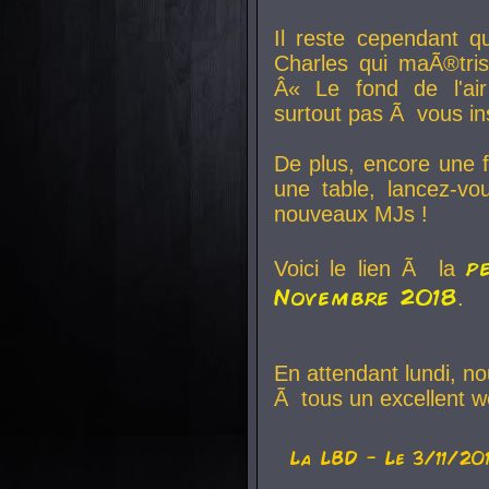
Il reste cependant q
Charles qui maÃ®tri
Â« Le fond de l'air
surtout pas Ã vous ins
De plus, encore une f
une table, lancez-v
nouveaux MJs !
p
Voici le lien Ã la
Novembre 2018
.
En attendant lundi, n
Ã tous un excellent w
La
LBD
- Le 3/11/20