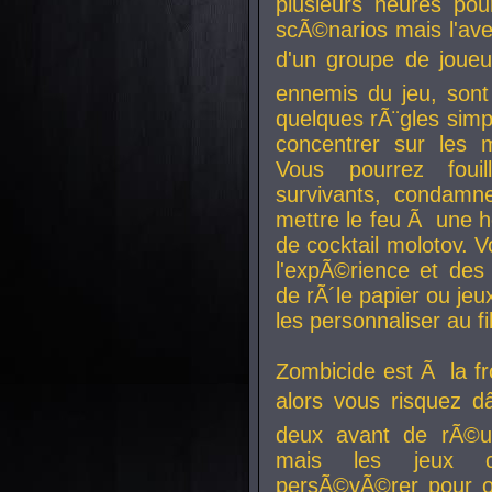
plusieurs heures pour
scÃ©narios mais l'av
d'un groupe de joueur
ennemis du jeu, sont
quelques rÃ¨gles simp
concentrer sur les 
Vous pourrez foui
survivants, condamn
mettre le feu Ã une
de cocktail molotov. 
l'expÃ©rience et de
de rÃ´le papier ou je
les personnaliser au fil
Zombicide est Ã la fr
alors vous risquez d
deux avant de rÃ©us
mais les jeux co
persÃ©vÃ©rer pour ob