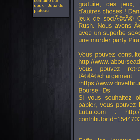
semaine sur
gratuite, des jeux,
deux - Jeux de
plateau
d'autres choses ! Da
jeux de sociÃ©tÃ© O
Rush. Nous avons Ã©
avec un superbe scÃ©
une murder party Pira
Vous pouvez consulte
http://www.laboursead
Vous pouvez ret
tÃ©lÃ©chargement
:https://www.driveth
Bourse--Ds
Si vous souhaitez o
papier, vous pouvez 
LuLu.com : http://w
contributorId=154470