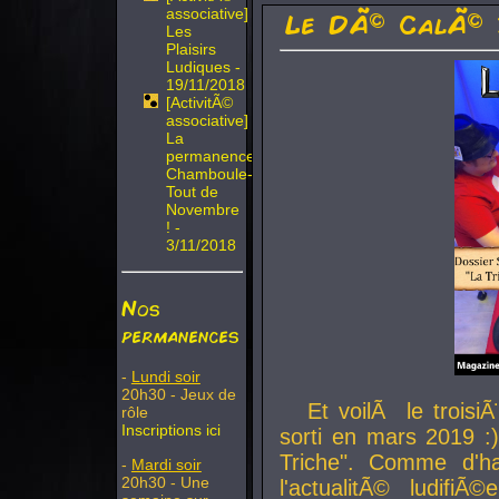
associative]
Le DÃ© CalÃ© 
Les
Plaisirs
Ludiques -
19/11/2018
[ActivitÃ©
associative]
La
permanence
Chamboule-
Tout de
Novembre
! -
3/11/2018
Nos
permanences
-
Lundi soir
20h30 - Jeux de
Et voilÃ le troi
rôle
Inscriptions ici
sorti en mars 2019 :)
Triche". Comme d'ha
-
Mardi soir
20h30 - Une
l'actualitÃ© ludifi