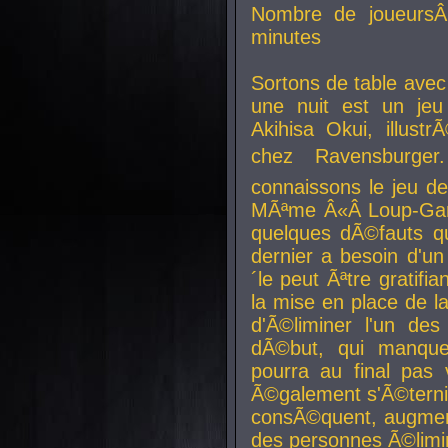
Nombre de joueurs
minutes
Sortons de table ave
une nuit est un je
Akihisa Okui, illus
chez Ravensburger.
connaissons le jeu d
MÃªme Â«Â Loup-Garo
quelques dÃ©fauts qu
dernier a besoin d'un
´le peut Ãªtre gratifi
la mise en place de l
d'Ã©liminer l'un des
dÃ©but, qui manque
pourra au final pas 
Ã©galement s'Ã©ternis
consÃ©quent, augment
des personnes Ã©limi