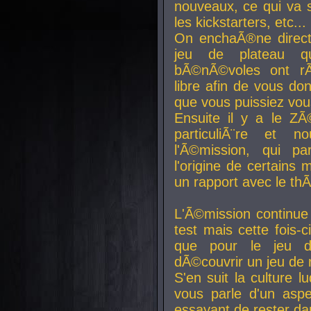
nouveaux, ce qui va so
les kickstarters, etc...
On enchaÃ®ne direct
jeu de plateau q
bÃ©nÃ©voles ont rÃ
libre afin de vous don
que vous puissiez vou
Ensuite il y a le ZÃ
particuliÃ¨re et 
l'Ã©mission, qui pa
l'origine de certains
un rapport avec le th
L'Ã©mission continue
test mais cette fois-c
que pour le jeu d
dÃ©couvrir un jeu de r
S'en suit la culture l
vous parle d'un aspe
essayant de rester da