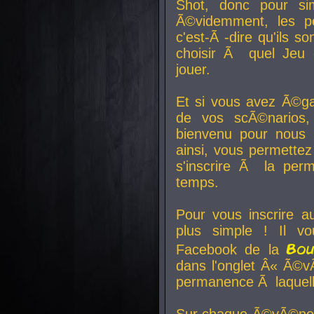
Shot, donc pour si
Ã©videmment, les pe
c'est-Ã -dire qu'ils
choisir Ã quel Jeu 
jouer.
Et si vous avez Ã©ga
de vos scÃ©narios,
bienvenu pour nous 
ainsi, vous permettez
s'inscrire Ã la per
temps.
Pour vous inscrire a
plus simple ! Il vo
Bo
Facebook de la
dans l'onglet Â« Ã©v
permanence Ã laquelle
Sur chaque Ã©vÃ©nem