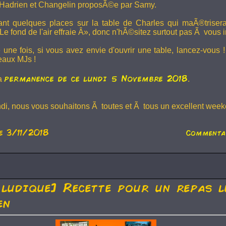
Hadrien et
Changelin
proposÃ©e par Samy.
dant quelques places sur la table de Charles qui maÃ®trise
e fond de l'air effraie Â», donc n'hÃ©sitez surtout pas Ã vous in
 une fois, si vous avez envie d'ouvrir une table, lancez-vou
eaux MJs !
permanence de ce lundi 5 Novembre 2018
la
.
ndi, nous vous souhaitons Ã toutes et Ã tous un excellent weeke
e 3/11/2018
Commenta
 ludique] Recette pour un repas l
en