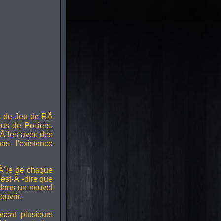
s de Jeu de RÃ
us de Poitiers.
Ã´les avec des
s l'existence
RÃ´le de chaque
est-Ã -dire que
 dans un nouvel
uvrir.
ent plusieurs