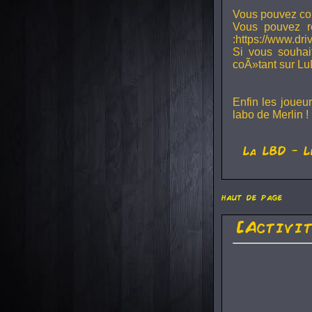
Vous pouvez con
Vous pouvez r
:https://www.dr
Si vous souhai
coÃ»tant sur Lu
Enfin les joueu
labo de Merlin !
La
LBD
- L
haut de page
[Activi