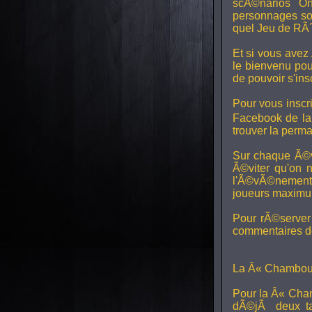
scÃ©narios On
personnages son
quel Jeu de RÃ´
Et si vous avez
le bienvenu pou
de pouvoir s'in
Pour vous inscri
Facebook de l
trouver la perm
Sur chaque Ã©v
Ã©viter qu'on 
l'Ã©vÃ©nement, 
joueurs maximum 
Pour rÃ©server 
commentaires de
La Â« Chamboul
Pour la Â« Cham
dÃ©jÃ deux ta