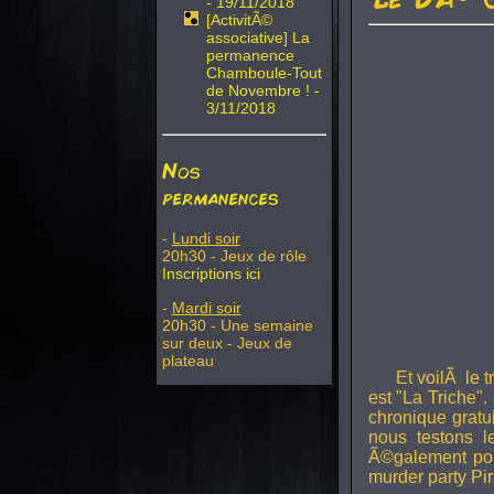
- 19/11/2018
[ActivitÃ©
associative] La
permanence
Chamboule-Tout
de Novembre ! -
3/11/2018
Nos
permanences
-
Lundi soir
20h30 - Jeux de rôle
Inscriptions ici
-
Mardi soir
20h30 - Une semaine
sur deux - Jeux de
plateau
Et voilÃ le 
est "La Triche".
chronique gratu
nous testons 
Ã©galement pou
murder party Pir