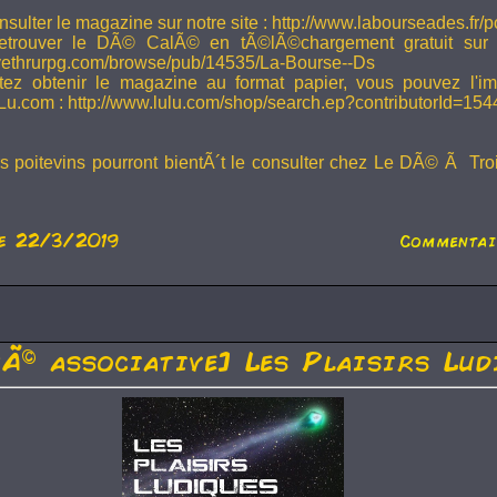
sulter le magazine sur notre site : http://www.labourseades.fr/
etrouver le DÃ© CalÃ© en tÃ©lÃ©chargement gratuit sur
ivethrurpg.com/browse/pub/14535/La-Bourse--Ds
tez obtenir le magazine au format papier, vous pouvez l'i
Lu.com : http://www.lulu.com/shop/search.ep?contributorId=15
rs poitevins pourront bientÃ´t le consulter chez Le DÃ© Ã Tr
e 22/3/2019
Commentair
tÃ© associative] Les Plaisirs Lud