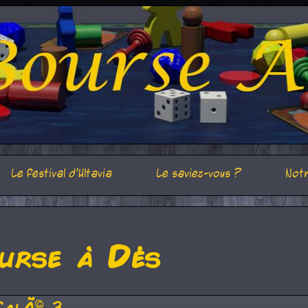
Le festival d'Ultavia
Le saviez-vous ?
Notr
urse à Dés
CalÃ© 3