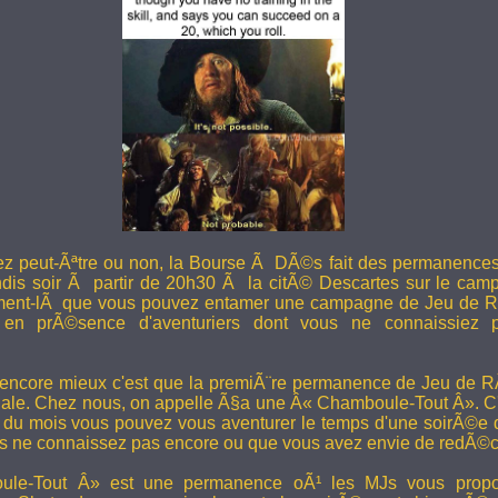
ez peut-Ãªtre ou non, la Bourse Ã DÃ©s fait des permanence
undis soir Ã partir de 20h30 Ã la citÃ© Descartes sur le camp
ent-lÃ que vous pouvez entamer une campagne de Jeu de R
en prÃ©sence d'aventuriers dont vous ne connaissiez pa
 encore mieux c'est que la premiÃ¨re permanence de Jeu de 
ale. Chez nous, on appelle Ã§a une Â« Chamboule-Tout Â». C'
i du mois vous pouvez vous aventurer le temps d'une soirÃ©e
s ne connaissez pas encore ou que vous avez envie de redÃ©co
le-Tout Â» est une permanence oÃ¹ les MJs vous propos