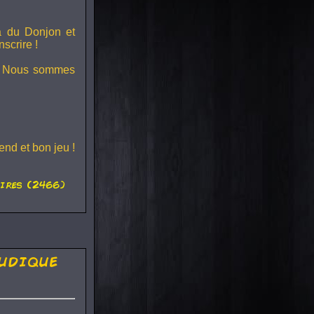
ra du
Donjon et
scrire !
s ! Nous sommes
nd et bon jeu !
ires (2466)
udique