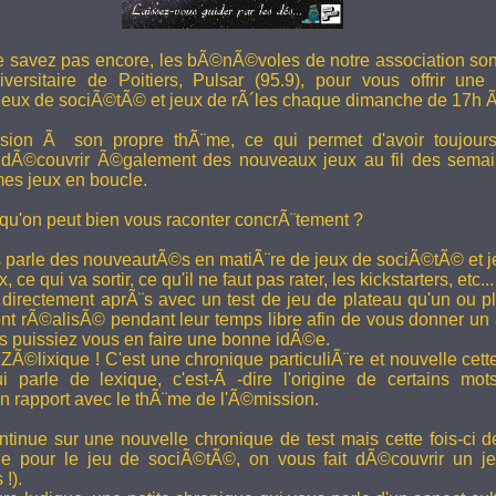
e savez pas encore, les bÃ©nÃ©voles de notre association son
versitaire de Poitiers, Pulsar (95.9), pour vous offrir une
eux de sociÃ©tÃ© et jeux de rÃ´les chaque dimanche de 17h 
ion Ã son propre thÃ¨me, ce qui permet d'avoir toujour
 dÃ©couvrir Ã©galement des nouveaux jeux au fil des semai
es jeux en boucle.
 qu'on peut bien vous raconter concrÃ¨tement ?
 parle des nouveautÃ©s en matiÃ¨re de jeux de sociÃ©tÃ© et je
 ce qui va sortir, ce qu'il ne faut pas rater, les kickstarters, etc...
rectement aprÃ¨s avec un test de jeu de plateau qu'un ou p
 rÃ©alisÃ© pendant leur temps libre afin de vous donner un a
us puissiez vous en faire une bonne idÃ©e.
e ZÃ©lixique ! C'est une chronique particuliÃ¨re et nouvelle c
i parle de lexique, c'est-Ã -dire l'origine de certains mo
rapport avec le thÃ¨me de l'Ã©mission.
tinue sur une nouvelle chronique de test mais cette fois-ci de
ue pour le jeu de sociÃ©tÃ©, on vous fait dÃ©couvrir un je
 !).