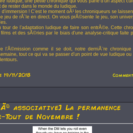
ture ludique, une petite chronique qui vous parle d'un aspect cu
t de rester dans le monde du ludique.
 d'immersion ! C'est le moment oÃ¹ les chroniqueurs se laissen
 jeu de rÃ´le en direct. On vous prÃ©sente le jeu, son univer
les.
u tour de l'adaptation ludique de faire son entrÃ©e. Cette chr
films et des sÃ©ries par le biais d'une analyse-critique faite 
re l'Ã©mission comme il se doit, notre derniÃ¨re chronique
semaine, tout ce qui va se passer d'un point de vue ludique ou 
lentours.
e 19/11/2018
Comment
tÃ© associative] La permanence
-Tout de Novembre !