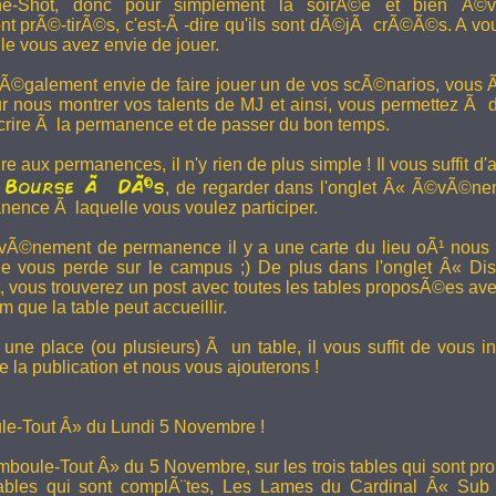
e-Shot, donc pour simplement la soirÃ©e et bien Ã©v
t prÃ©-tirÃ©s, c'est-Ã -dire qu'ils sont dÃ©jÃ crÃ©Ã©s. A vo
le vous avez envie de jouer.
 Ã©galement envie de faire jouer un de vos scÃ©narios, vous Ãª
r nous montrer vos talents de MJ et ainsi, vous permettez Ã d
scrire Ã la permanence et de passer du bon temps.
re aux permanences, il n'y rien de plus simple ! Il vous suffit d'a
Bourse Ã DÃ©s
a
, de regarder dans l'onglet Â« Ã©vÃ©ne
anence Ã laquelle vous voulez participer.
Ã©nement de permanence il y a une carte du lieu oÃ¹ nous l
ne vous perde sur le campus ;) De plus dans l'onglet Â« Di
vous trouverez un post avec toutes les tables proposÃ©es av
que la table peut accueillir.
une place (ou plusieurs) Ã un table, il vous suffit de vous in
 la publication et nous vous ajouterons !
e-Tout Â» du Lundi 5 Novembre !
boule-Tout Â» du 5 Novembre, sur les trois tables qui sont pro
bles qui sont complÃ¨tes,
Les Lames du Cardinal
Â« Sub T