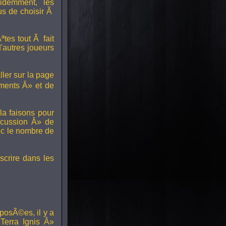
idemment, les
us de choisir Ã
tes tout Ã fait
'autres joueurs
ller sur la page
ments Â» et de
a faisons pour
scussion Â» de
ec le nombre de
scrire dans les
posÃ©es, il y a
erra Ignis Â»