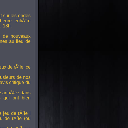
t sur les ondes
 heure entiÃ¨re
Ã 18h.
s de nouveaux
nes au lieu de
ux de rÃ´le, ce
lusieurs de nos
vis critique du
ette annÃ©e dans
ts qui ont bien
 jeu de rÃ´le !
u de rÃ´le (ou