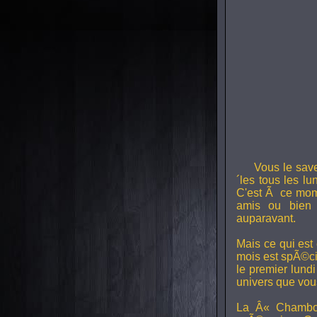
Vous le sav
´les tous les l
C'est Ã ce mom
amis ou bien 
auparavant.
Mais ce qui est
mois est spÃ©ci
le premier lund
univers que vou
La Â« Chambou