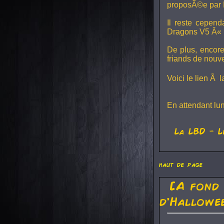
proposÃ©e par 
Il reste cepen
Dragons V5
Â« L
De plus, encore
friands de nouv
Voici le lien Ã 
En attendant lu
La
LBD
- L
haut de page
[A fond
d'Hallowe