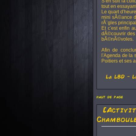
S'en suit la cul
tout en essayan
Le quart d'heure
mini sÃ©ance de
rÃ¨gles principa
Et c'est enfin a
dÃ©couvrir des 
bÃ©nÃ©voles.
Afin de conclu
l'Agenda de la 
Poitiers et ses a
La
LBD
- L
haut de page
[Activi
Chamboule