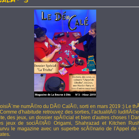
troisiÃ¨me numÃ©ro du DÃ© CalÃ©, sorti en mars 2019 :) Le thÃ
 Comme d'habitude retrouvez des sorties, l'actualitÃ© ludifiÃ©e
ite, des jeux, un dossier spÃ©cial et bien d'autres choses ! 
les jeux de sociÃ©tÃ© Origami, Shahrazad et Kitchen Rus
rvu le magazine avec un superbe scÃ©nario de l'Appel de 
ates.