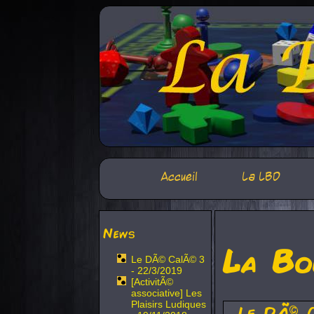
Accueil
La LBD
News
La Bo
Le DÃ© CalÃ© 3
- 22/3/2019
[ActivitÃ©
associative] Les
Plaisirs Ludiques
Le DÃ© 