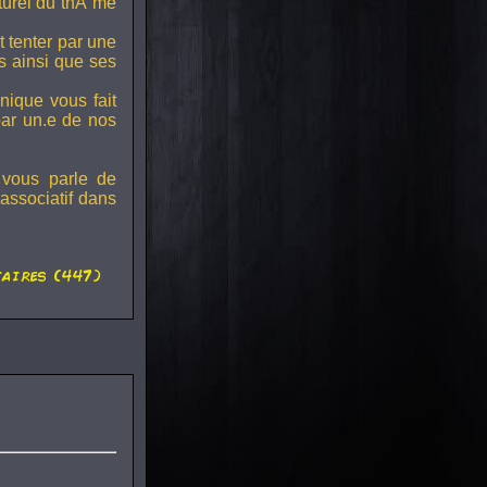
lturel du thÃ¨me
t tenter par une
s ainsi que ses
onique vous fait
par un.e de nos
 vous parle de
associatif dans
aires (447)