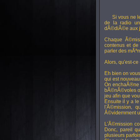
Si vous ne l
de la radio uni
dÃ©diÃ©e aux j
Chaque Ã©miss
contenus et de
parler des mÃªm
Alors, qu'est-ce
Eh bien on vous
qui est nouveaux,
On enchaÃ®ne di
bÃ©nÃ©voles ont
jeu afin que vo
Ensuite il y a l
l'Ã©mission, qu
Ã©videmment un 
L'Ã©mission con
Donc, pareil q
plusieurs parfois