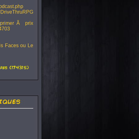
podcast.php
 DriveThruRPG
mprimer Ã prix
44703
ois Faces ou Le
es (174315)
iques