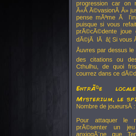
progression car on 
Â«Â Ã©vasionÂ Â» jusq
pense mÃªme Ã l'inf
puisque si vous refai
prÃ©cÃ©dente joue e
dÃ©jÃ lÃ â¦ Si vous 
Åuvres par dessus l
des citations ou d
Cthulhu, de quoi f
courrez dans ce dÃ©da
EntrÃ©e local
Mysterium, le sp
Nombre de joueursÂ :
Pour attaquer le 
prÃ©senter un je
anxiogÃ¨ne que Te