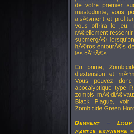
de votre premier su
mastodonte, vous po
aisÃ©ment et profite
vous offrira le jeu.
rÃ©ellement ressentir 
submergÃ© lorsqu'on 
hÃ©ros entourÃ©s de
les cÃ´tÃ©s.
En prime, Zombicide
d'extension et mÃªm
Vous pouvez donc 
apocalyptique type R
zombis mÃ©diÃ©vaux-
Black Plague, voi
Zombicide Green Hor
Dessert - Loup
partie expresse 