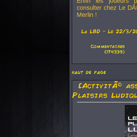
Enfin les joueurs p
consulter chez Le DÃ
Merlin !
La
LBD
- Le 22/3/2
Commentaires
(174339)
haut de page
[ActivitÃ© as
Plaisirs Ludiq