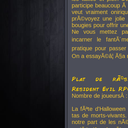
participe beaucoup Ã 
veut vraiment oniriq
prÃ©voyez une jolie
bougies pour offrir un
Ne vous mettez pa
incarner le fantÃ´m
pratique pour passer 
On a essayÃ©â¦ Ã§a n
Plat de rÃ©sis
Resident Evil R
Nombre de joueursÂ :
La fÃªte d'Halloween
tas de morts-vivants.
notre part de les nÃ©