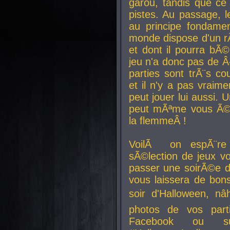
garou, tandis que ce 
pistes. Au passage, le
au principe fondamen
monde dispose d'un rÃ´
et dont il pourra bÃ©
jeu n'a donc pas de 
parties sont trÃ¨s c
et il n'y a pas vraime
peut jouer lui aussi.
peut mÃªme vous Ã©di
la flemmeÂ !
VoilÃ on espÃ¨re 
sÃ©lection de jeux vo
passer une soirÃ©e d
vous laissera de bons
soir d'Halloween, nâ
photos de vos parti
Facebook ou su