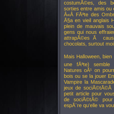
costumÃ©es, des b
sorties entre amis ou 
Â«Â FÃªte des Ombre
Ã§a en vieil anglais 
plein de mauvais sou
gens qui nous effraie
attrapÃ©es Ã caus
chocolats, surtout moi
Mais Halloween, bien q
une fÃªte) semble 
Natures oÃ¹ on pourr
bois ou se la jouer E
Vampire la Mascarade
jeux de sociÃ©tÃ©Â !
petit article pour vo
de sociÃ©tÃ© pour 
espÃ¨re qu'elle va vou