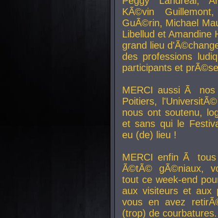
Peggy Landreal, A
KÃ©vin Guillemont
GuÃ©rin, Michael Maur
Libellud et Amandine H
grand lieu d'Ã©chang
des professions lud
participants et prÃ©se
MERCI aussi Ã nos pa
Poitiers, l'Universit
nous ont soutenu, log
et sans qui le Festiv
eu (de) lieu !
MERCI enfin Ã tous
Ã©tÃ© gÃ©niaux, v
tout ce week-end pour
aux visiteurs et aux
vous en avez retirÃ
(trop) de courbatures.