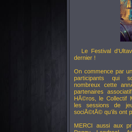
Le Festival d'Ult
dernier !
On commence par un 
participants qui s
nombreux cette an
partenaires associat
HÃ©ros, le Collecti
les sessions de j
sociÃ©tÃ© qu'ils ont
MERCI aussi aux pro