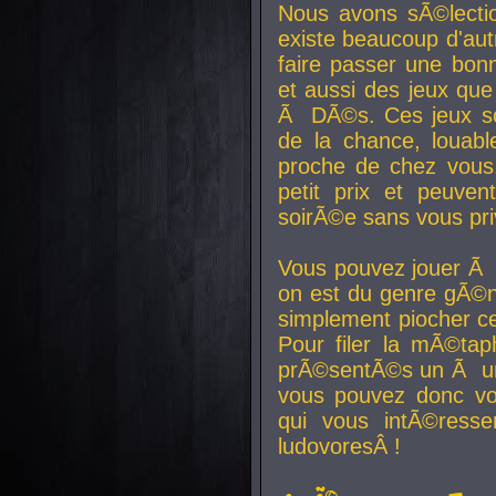
Nous avons sÃ©lectio
existe beaucoup d'autr
faire passer une bon
et aussi des jeux que
Ã DÃ©s. Ces jeux son
de la chance, louab
proche de chez vous.
petit prix et peuve
soirÃ©e sans vous pr
Vous pouvez jouer Ã 
on est du genre gÃ©n
simplement piocher ce
Pour filer la mÃ©tap
prÃ©sentÃ©s un Ã un
vous pouvez donc vo
qui vous intÃ©resse
ludovoresÂ !