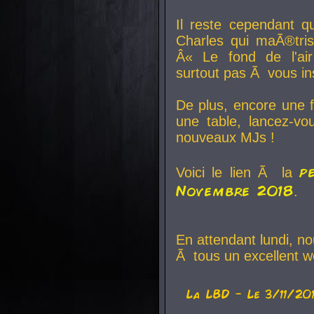
Il reste cependant q
Charles qui maÃ®tri
Â« Le fond de l'air
surtout pas Ã vous ins
De plus, encore une f
une table, lancez-v
nouveaux MJs !
p
Voici le lien Ã la
Novembre 2018
.
En attendant lundi, n
Ã tous un excellent w
La
LBD
- Le 3/11/20