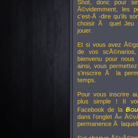
Shot, donc pour si
Ã©videmment, les pe
c'est-Ã -dire qu'ils
choisir Ã quel Jeu 
jouer.
Et si vous avez Ã©ga
de vos scÃ©narios,
bienvenu pour nous 
ainsi, vous permettez
s'inscrire Ã la per
temps.
Pour vous inscrire a
plus simple ! Il vo
Bo
Facebook de la
dans l'onglet Â« Ã©v
permanence Ã laquelle
Sur chaque Ã©vÃ©nem