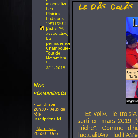
associative]
Le DÃ© CalÃ© 
Les
Plaisirs
Ludiques -
19/11/2018
[ActivitÃ©
associative]
La
permanence
Chamboule-
Tout de
Novembre
! -
3/11/2018
Nos
permanences
-
Lundi soir
20h30 - Jeux de
Et voilÃ le troi
rôle
Inscriptions ici
sorti en mars 2019 :)
Triche". Comme d'ha
-
Mardi soir
20h30 - Une
l'actualitÃ© ludifi