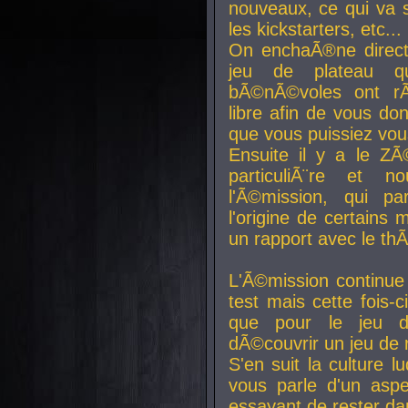
nouveaux, ce qui va so
les kickstarters, etc...
On enchaÃ®ne direct
jeu de plateau q
bÃ©nÃ©voles ont rÃ
libre afin de vous don
que vous puissiez vou
Ensuite il y a le ZÃ
particuliÃ¨re et 
l'Ã©mission, qui pa
l'origine de certains
un rapport avec le th
L'Ã©mission continue
test mais cette fois-c
que pour le jeu d
dÃ©couvrir un jeu de r
S'en suit la culture l
vous parle d'un aspe
essayant de rester da