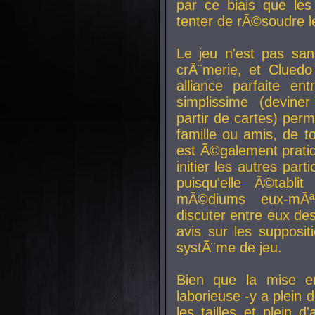
par ce biais que le
tenter de rÃ©soudre l
Le jeu n'est pas san
crÃ¨merie, et Clued
alliance parfaite e
simplissime (devine
partir de cartes) perm
famille ou amis, de t
est Ã©galement prati
initier les autres par
puisqu'elle Ã©tabli
mÃ©diums eux-mÃ
discuter entre eux de
avis sur les supposit
systÃ¨me de jeu.
Bien que la mise e
laborieuse -y a plein 
les tailles et plein d