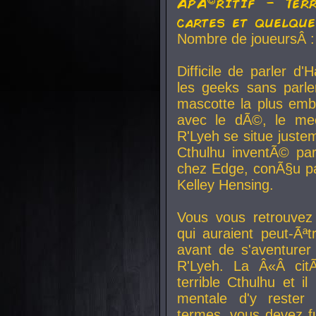
ApÃ©ritif - Ter
cartes et quelqu
Nombre de joueursÂ :
Difficile de parler d
les geeks sans parle
mascotte la plus emb
avec le dÃ©, le mee
R'Lyeh se situe juste
Cthulhu inventÃ© par
chez Edge, conÃ§u par
Kelley Hensing.
Vous vous retrouvez 
qui auraient peut-Ã
avant de s'aventurer
R'Lyeh. La Â«Â cit
terrible Cthulhu et i
mentale d'y rester 
termes, vous devez fu