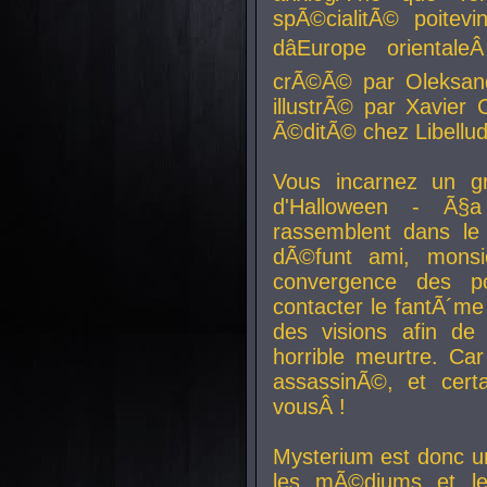
spÃ©cialitÃ© poitev
dâEurope orienta
crÃ©Ã© par Oleksand
illustrÃ© par Xavier 
Ã©ditÃ© chez Libellud
Vous incarnez un gr
d'Halloween - Ã§
rassemblent dans le
dÃ©funt ami, mons
convergence des pou
contacter le fantÃ´me
des visions afin de
horrible meurtre. Ca
assassinÃ©, et cert
vousÂ !
Mysterium est donc un
les mÃ©diums et le