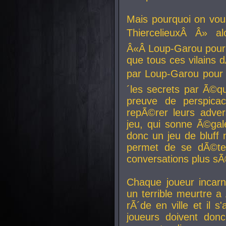
Mais pourquoi on vo
ThiercelieuxÂ Â» al
Â«Â Loup-Garou pour 
que tous ces vilain
par Loup-Garou pour u
´les secrets par Ã©qu
preuve de perspica
repÃ©rer leurs adver
jeu, qui sonne Ã©gale
donc un jeu de bluff 
permet de se dÃ©te
conversations plus sÃ
Chaque joueur incar
un terrible meurtre 
rÃ´de en ville et il s
joueurs doivent donc 