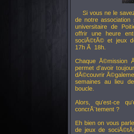
Si vous ne le sav
de notre association 
universitaire de Poit
offrir une heure en
sociÃ©tÃ© et jeux d
17h Ã 18h.
Chaque Ã©mission Ã
permet d'avoir toujo
dÃ©couvrir Ã©galemen
semaines au lieu d
boucle.
Alors, qu'est-ce qu
concrÃ¨tement ?
Eh bien on vous parl
de jeux de sociÃ©tÃ©