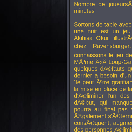
Nombre de joueurs
minutes
Sortons de table ave
une nuit est un je
Akihisa Okui, illus
chez Ravensburger.
connaissons le jeu d
MÃªme Â«Â Loup-Garo
quelques dÃ©fauts qu
dernier a besoin d'un
´le peut Ãªtre gratifi
la mise en place de l
d'Ã©liminer l'un des
dÃ©but, qui manque
pourra au final pas 
Ã©galement s'Ã©ternis
consÃ©quent, augment
des personnes Ã©limi