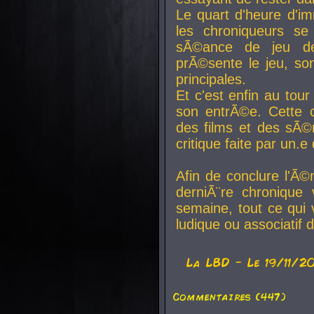
Le quart d'heure d'i
les chroniqueurs se
sÃ©ance de jeu de
prÃ©sente le jeu, son
principales.
Et c'est enfin au tour
son entrÃ©e. Cette c
des films et des sÃ©r
critique faite par un
Afin de conclure l'Ã©
derniÃ¨re chronique
semaine, tout ce qui 
ludique ou associatif 
La
LBD
- Le 19/11/2
Commentaires (447)