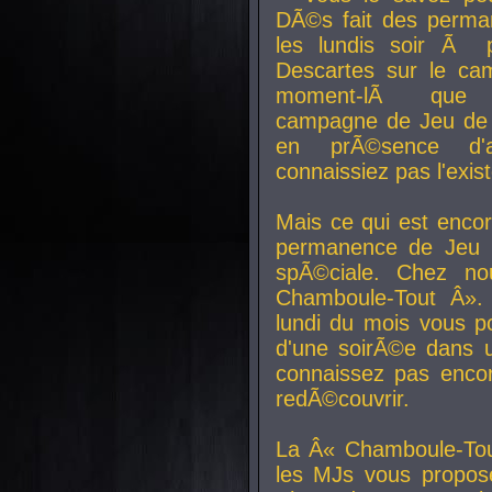
DÃ©s fait des perma
les lundis soir Ã 
Descartes sur le ca
moment-lÃ que v
campagne de Jeu de 
en prÃ©sence d'a
connaissiez pas l'exi
Mais ce qui est encor
permanence de Jeu 
spÃ©ciale. Chez n
Chamboule-Tout Â». 
lundi du mois vous p
d'une soirÃ©e dans 
connaissez pas enco
redÃ©couvrir.
La Â« Chamboule-Tou
les MJs vous propos