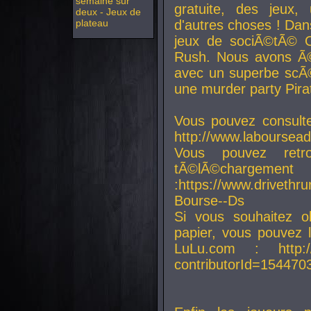
semaine sur
gratuite, des jeux,
deux - Jeux de
plateau
d'autres choses ! Da
jeux de sociÃ©tÃ© O
Rush. Nous avons Ã©
avec un superbe scÃ©
une murder party Pira
Vous pouvez consulte
http://www.laboursead
Vous pouvez ret
tÃ©lÃ©chargement
:https://www.driveth
Bourse--Ds
Si vous souhaitez o
papier, vous pouvez 
LuLu.com : http://w
contributorId=154470