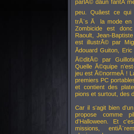
parlÃ© dâun fantÃ´me 
peu. Quâest ce qui
trÃ¨s Ã la mode en
Zombicide est donc
Raoult, Jean-Baptiste
est illustrÃ© par Mi
Ãdouard Guiton, Eric
Ã©ditÃ© par Guillot
Quelle Ã©quipe n'est
jeu est Ã©normeÂ ! La 
premiers PC portable
et contient des plat
pions et surtout, des d
Car il s'agit bien d'u
propose comme pil
d'Halloween. Et c'e
missions, entiÃ¨r