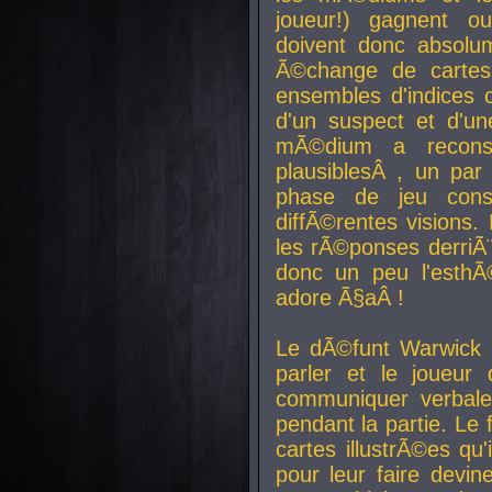
joueur!) gagnent o
doivent donc absolum
Ã©change de cartes
ensembles d'indices c
d'un suspect et d'u
mÃ©dium a reconst
plausiblesÂ , un pa
phase de jeu cons
diffÃ©rentes visions.
les rÃ©ponses derriÃ¨
donc un peu l'esthÃ
adore Ã§aÂ !
Le dÃ©funt Warwick 
parler et le joueur q
communiquer verbale
pendant la partie. Le
cartes illustrÃ©es q
pour leur faire devin