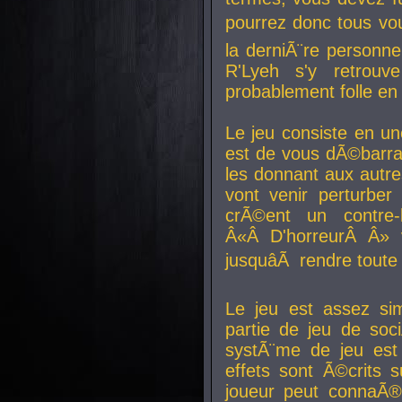
pourrez donc tous vous
la derniÃ¨re personne
R'Lyeh s'y retro
probablement folle en
Le jeu consiste en une
est de vous dÃ©barra
les donnant aux aut
vont venir perturber 
crÃ©ent un contre-
Â«Â D'horreurÂ Â» 
jusquâÃ rendre tout
Le jeu est assez si
partie de jeu de soc
systÃ¨me de jeu est
effets sont Ã©crits 
joueur peut connaÃ®