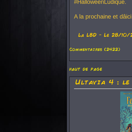
#HalloweenLudique.
A la prochaine et dâic
La
LBD
- Le 28/10/
Commentaires (2422)
haut de page
Ultavia 4 : le