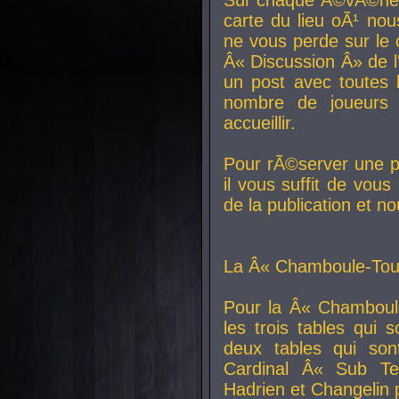
carte du lieu oÃ¹ nou
ne vous perde sur le 
Â« Discussion Â» de 
un post avec toutes 
nombre de joueurs
accueillir.
Pour rÃ©server une pl
il vous suffit de vou
de la publication et n
La Â« Chamboule-Tout
Pour la Â« Chamboul
les trois tables qui
deux tables qui so
Cardinal
Â« Sub Ter
Hadrien et
Changelin
p