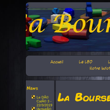
Accueil
La LBD
L
Notre ludo
News
La Bours
Le DÃ©
CalÃ© 3 -
22/3/2019
[ActivitÃ©