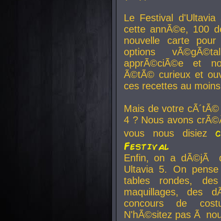
Le Festival d'Ultavia
cette annÃ©e, 100 de
nouvelle carte pour
options vÃ©gÃ©t
apprÃ©ciÃ©e et no
Ã©tÃ© curieux et ouv
ces recettes au moins
Mais de votre cÃ´tÃ©
4 ? Nous avons crÃ©Ã
vous nous disiez
Festival
Enfin, on a dÃ©jÃ de
Ultavia 5. On pens
tables rondes, des
maquillages, des d
concours de cost
N'hÃ©sitez pas Ã nous