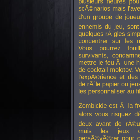
plusieurs heures pour
scÃ©narios mais l'av
d'un groupe de joueur
ennemis du jeu, sont
quelques rÃ¨gles simp
concentrer sur les 
Vous pourrez foui
survivants, condamn
mettre le feu Ã une
de cocktail molotov. 
l'expÃ©rience et de
de rÃ´le papier ou je
les personnaliser au fil
Zombicide est Ã la fr
alors vous risquez d
deux avant de rÃ©us
mais les jeux co
persÃ©vÃ©rer pour ob