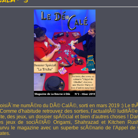
troisiÃ¨me numÃ©ro du DÃ© CalÃ©, sorti en mars 2019 :) Le thÃ
 Comme d'habitude retrouvez des sorties, l'actualitÃ© ludifiÃ©e
ite, des jeux, un dossier spÃ©cial et bien d'autres choses ! 
les jeux de sociÃ©tÃ© Origami, Shahrazad et Kitchen Rus
rvu le magazine avec un superbe scÃ©nario de l'Appel de 
ates.