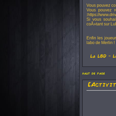
Vous pouvez con
Vous pouvez r
:https://www.dr
Si vous souhai
coÃ»tant sur Lu
Enfin les joueu
labo de Merlin !
La
LBD
- L
haut de page
[Activi