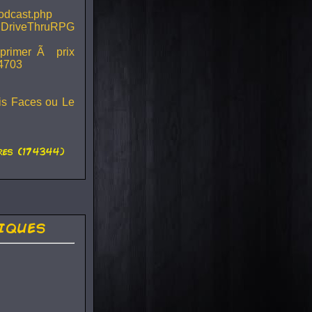
podcast.php
 DriveThruRPG
mprimer Ã prix
44703
ois Faces ou Le
es (174344)
iques