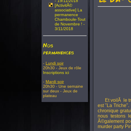
- 19/11/2018
[ActivitÃ©
associative] La
permanence
Chamboule-Tout
de Novembre ! -
3/11/2018
Nos
permanences
-
Lundi soir
20h30 - Jeux de rôle
Inscriptions ici
-
Mardi soir
20h30 - Une semaine
sur deux - Jeux de
plateau
Et voilÃ le 
est "La Triche".
chronique gratu
nous testons 
Ã©galement pou
murder party Pir