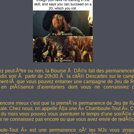
ez peut-Ãªtre ou non, la Bourse Ã DÃ©s fait des permanence
undis soir Ã partir de 20h30 Ã la citÃ© Descartes sur le camp
ent-lÃ que vous pouvez entamer une campagne de Jeu de R
en prÃ©sence d'aventuriers dont vous ne connaissiez pa
 encore mieux c'est que la premiÃ¨re permanence de Jeu de 
ale. Chez nous, on appelle Ã§a une Â« Chamboule-Tout Â». C'
i du mois vous pouvez vous aventurer le temps d'une soirÃ©e
s ne connaissez pas encore ou que vous avez envie de redÃ©co
le-Tout Â» est une permanence oÃ¹ les MJs vous propos