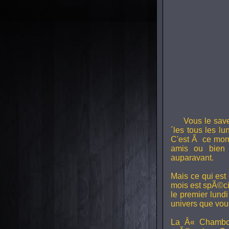
Vous le sav
´les tous les l
C'est Ã ce mom
amis ou bien 
auparavant.
Mais ce qui est
mois est spÃ©ci
le premier lund
univers que vou
La Â« Chambou