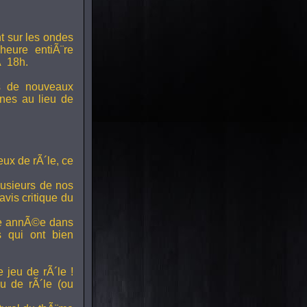
t sur les ondes
 heure entiÃ¨re
Ã 18h.
s de nouveaux
nes au lieu de
ux de rÃ´le, ce
lusieurs de nos
vis critique du
ette annÃ©e dans
ts qui ont bien
 jeu de rÃ´le !
u de rÃ´le (ou