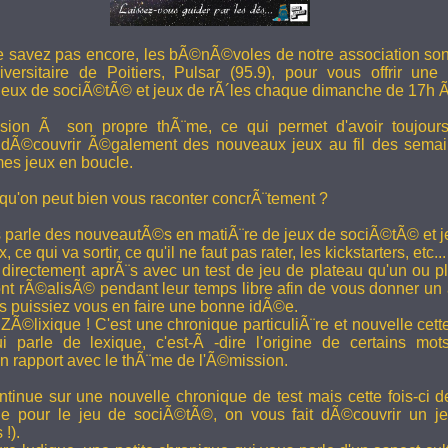
e savez pas encore, les bÃ©nÃ©voles de notre association son
versitaire de Poitiers, Pulsar (95.9), pour vous offrir une
eux de sociÃ©tÃ© et jeux de rÃ´les chaque dimanche de 17h 
ion Ã son propre thÃ¨me, ce qui permet d'avoir toujour
 dÃ©couvrir Ã©galement des nouveaux jeux au fil des semai
es jeux en boucle.
 qu'on peut bien vous raconter concrÃ¨tement ?
 parle des nouveautÃ©s en matiÃ¨re de jeux de sociÃ©tÃ© et je
 ce qui va sortir, ce qu'il ne faut pas rater, les kickstarters, etc...
rectement aprÃ¨s avec un test de jeu de plateau qu'un ou p
 rÃ©alisÃ© pendant leur temps libre afin de vous donner un a
us puissiez vous en faire une bonne idÃ©e.
e ZÃ©lixique ! C'est une chronique particuliÃ¨re et nouvelle c
i parle de lexique, c'est-Ã -dire l'origine de certains mo
rapport avec le thÃ¨me de l'Ã©mission.
tinue sur une nouvelle chronique de test mais cette fois-ci de
ue pour le jeu de sociÃ©tÃ©, on vous fait dÃ©couvrir un je
 !).