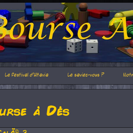
Le festival d'Ultavia
Le saviez-vous ?
Notr
urse à Dés
CalÃ© 3