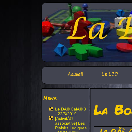
Accueil
La LBD
News
La Bo
Le DÃ© CalÃ© 3
- 22/3/2019
[ActivitÃ©
associative] Les
Plaisirs Ludiques
Le DÃ© 