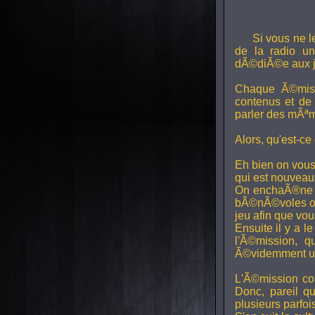
Si vous ne l
de la radio uni
dÃ©diÃ©e aux j
Chaque Ã©miss
contenus et de
parler des mÃªm
Alors, qu'est-ce
Eh bien on vous
qui est nouveaux,
On enchaÃ®ne di
bÃ©nÃ©voles ont
jeu afin que vo
Ensuite il y a l
l'Ã©mission, qu
Ã©videmment un 
L'Ã©mission con
Donc, pareil q
plusieurs parfois