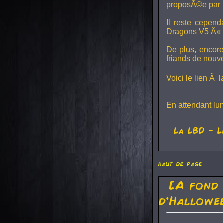
proposÃ©e par 
Il reste cepen
Dragons V5
Â« L
De plus, encore
friands de nouv
Voici le lien Ã 
En attendant lu
La
LBD
- L
haut de page
[A fond
d'Hallowe