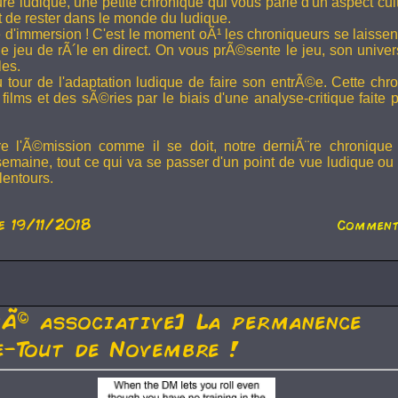
ture ludique, une petite chronique qui vous parle d'un aspect cu
t de rester dans le monde du ludique.
 d'immersion ! C'est le moment oÃ¹ les chroniqueurs se laissen
 jeu de rÃ´le en direct. On vous prÃ©sente le jeu, son univer
les.
u tour de l'adaptation ludique de faire son entrÃ©e. Cette chr
films et des sÃ©ries par le biais d'une analyse-critique faite 
re l'Ã©mission comme il se doit, notre derniÃ¨re chronique
semaine, tout ce qui va se passer d'un point de vue ludique ou 
lentours.
e 19/11/2018
Comment
tÃ© associative] La permanence
-Tout de Novembre !