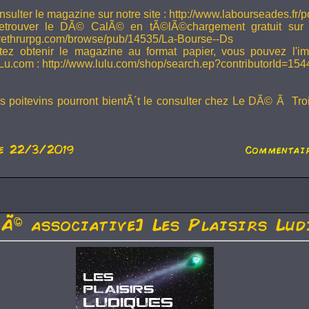
sulter le magazine sur notre site : http://www.labourseades.fr/
etrouver le DÃ© CalÃ© en tÃ©lÃ©chargement gratuit sur
ivethrurpg.com/browse/pub/14535/La-Bourse--Ds
tez obtenir le magazine au format papier, vous pouvez l'i
Lu.com : http://www.lulu.com/shop/search.ep?contributorId=15
rs poitevins pourront bientÃ´t le consulter chez Le DÃ© Ã Tr
e 22/3/2019
Commentair
tÃ© associative] Les Plaisirs Lud