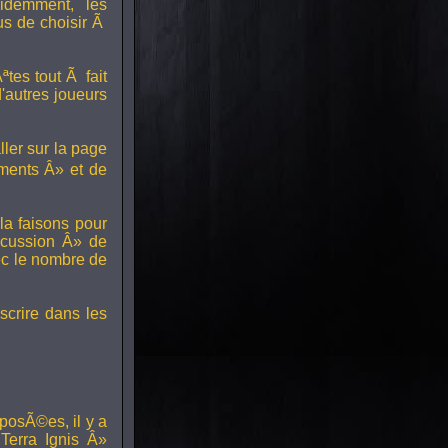
idemment, les
us de choisir Ã
tes tout Ã fait
'autres joueurs
ller sur la page
ments Â» et de
a faisons pour
scussion Â» de
ec le nombre de
scrire dans les
posÃ©es, il y a
erra Ignis Â»