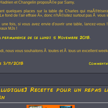
Hadrien et
Changelin
proposÃ©e par Samy.
dant quelques places sur la table de Charles qui maÃ®trise
e fond de l'air effraie Â», donc n'hÃ©sitez surtout pas Ã vous in
 une fois, si vous avez envie d'ouvrir une table, lancez-vou
eaux MJs !
permanence de ce lundi 5 Novembre 2018
la
.
ndi, nous vous souhaitons Ã toutes et Ã tous un excellent weeke
e 3/11/2018
Commenta
 ludique] Recette pour un repas l
en