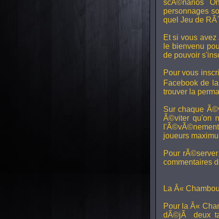
scÃ©narios On
personnages son
quel Jeu de RÃ´
Et si vous avez
le bienvenu pou
de pouvoir s'in
Pour vous inscri
Facebook de l
trouver la perm
Sur chaque Ã©v
Ã©viter qu'on 
l'Ã©vÃ©nement, 
joueurs maximum 
Pour rÃ©server 
commentaires de
La Â« Chamboul
Pour la Â« Cham
dÃ©jÃ deux ta