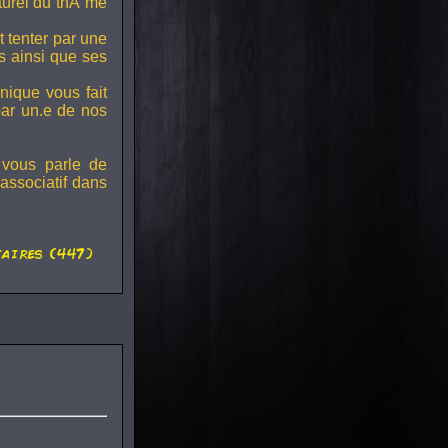
lturel du thÃ¨me
t tenter par une
s ainsi que ses
onique vous fait
par un.e de nos
 vous parle de
associatif dans
aires (447)