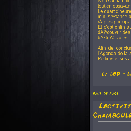
S'en suit la cul
tout en essayan
Le quart d'heure
mini sÃ©ance de
rÃ¨gles principa
Et c'est enfin a
dÃ©couvrir des 
bÃ©nÃ©voles.
Afin de conclu
l'Agenda de la 
Poitiers et ses a
La
LBD
- L
haut de page
[Activi
Chamboule