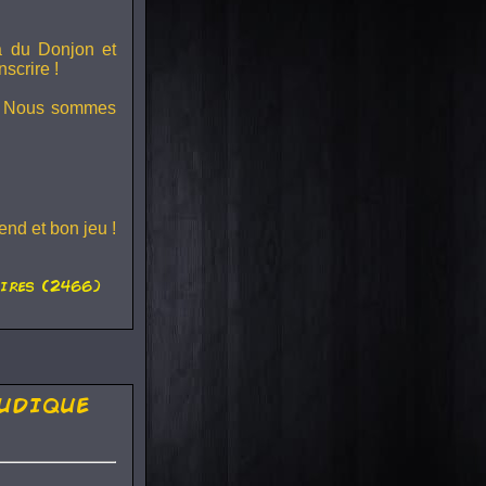
ra du
Donjon et
scrire !
s ! Nous sommes
nd et bon jeu !
ires (2466)
udique