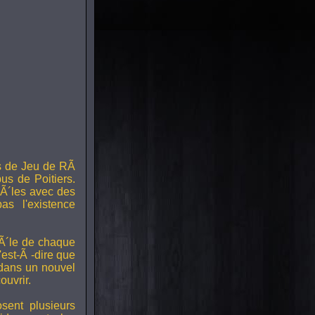
s de Jeu de RÃ
us de Poitiers.
Ã´les avec des
s l'existence
RÃ´le de chaque
est-Ã -dire que
 dans un nouvel
uvrir.
ent plusieurs