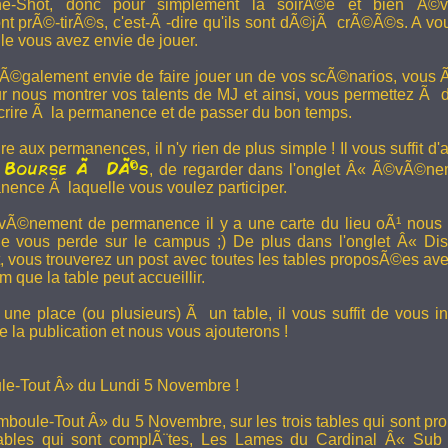
e-Shot, donc pour simplement la soirÃ©e et bien Ã©v
t prÃ©-tirÃ©s, c'est-Ã -dire qu'ils sont dÃ©jÃ crÃ©Ã©s. A vo
le vous avez envie de jouer.
 Ã©galement envie de faire jouer un de vos scÃ©narios, vous Ãª
r nous montrer vos talents de MJ et ainsi, vous permettez Ã d
scrire Ã la permanence et de passer du bon temps.
re aux permanences, il n'y rien de plus simple ! Il vous suffit d'a
Bourse Ã DÃ©s
a
, de regarder dans l'onglet Â« Ã©vÃ©ne
anence Ã laquelle vous voulez participer.
Ã©nement de permanence il y a une carte du lieu oÃ¹ nous l
ne vous perde sur le campus ;) De plus dans l'onglet Â« Di
vous trouverez un post avec toutes les tables proposÃ©es av
que la table peut accueillir.
une place (ou plusieurs) Ã un table, il vous suffit de vous in
 la publication et nous vous ajouterons !
e-Tout Â» du Lundi 5 Novembre !
boule-Tout Â» du 5 Novembre, sur les trois tables qui sont pro
bles qui sont complÃ¨tes,
Les Lames du Cardinal
Â« Sub T