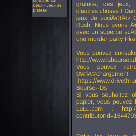
semaine sur
gratuite, des jeux,
deux - Jeux de
plateau
d'autres choses ! Da
jeux de sociÃ©tÃ© O
Rush. Nous avons Ã©
avec un superbe scÃ©
une murder party Pira
Vous pouvez consulte
http://www.laboursead
Vous pouvez ret
tÃ©lÃ©chargement
:https://www.driveth
Bourse--Ds
Si vous souhaitez o
papier, vous pouvez 
LuLu.com : http://w
contributorId=154470