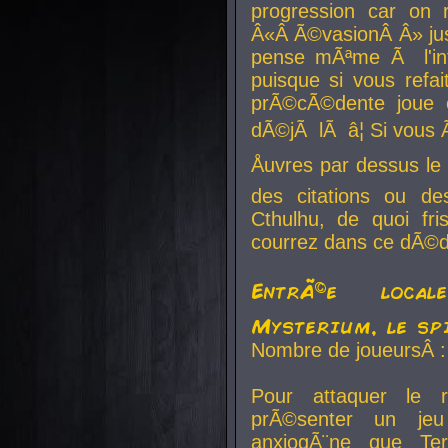
progression car on 
Â«Â Ã©vasionÂ Â» jusq
pense mÃªme Ã l'inf
puisque si vous refai
prÃ©cÃ©dente joue e
dÃ©jÃ lÃ â¦ Si vous 
Åuvres par dessus l
des citations ou d
Cthulhu, de quoi f
courrez dans ce dÃ©da
EntrÃ©e local
Mysterium, le sp
Nombre de joueursÂ :
Pour attaquer le 
prÃ©senter un je
anxiogÃ¨ne que Te