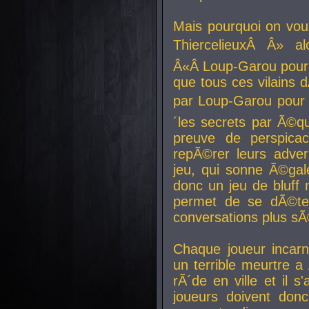
Mais pourquoi on vo
ThiercelieuxÂ Â» al
Â«Â Loup-Garou pour 
que tous ces vilain
par Loup-Garou pour u
´les secrets par Ã©qu
preuve de perspica
repÃ©rer leurs adver
jeu, qui sonne Ã©gale
donc un jeu de bluff 
permet de se dÃ©te
conversations plus sÃ
Chaque joueur incar
un terrible meurtre 
rÃ´de en ville et il s
joueurs doivent donc 