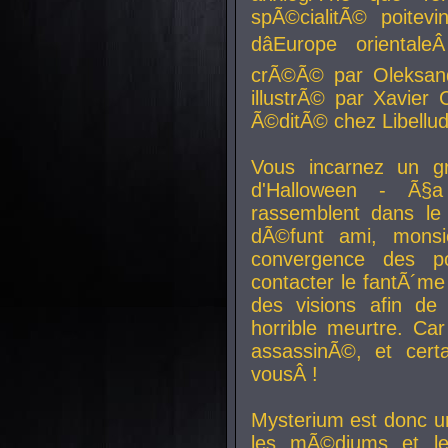
spÃ©cialitÃ© poitev
dâEurope orienta
crÃ©Ã© par Oleksand
illustrÃ© par Xavier 
Ã©ditÃ© chez Libellud
Vous incarnez un gr
d'Halloween - Ã§
rassemblent dans le
dÃ©funt ami, mons
convergence des pou
contacter le fantÃ´me
des visions afin de
horrible meurtre. Ca
assassinÃ©, et cert
vousÂ !
Mysterium est donc un
les mÃ©diums et le