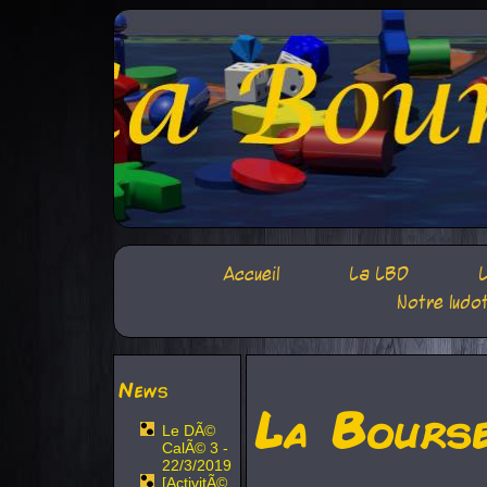
Accueil
La LBD
L
Notre ludo
News
La Bours
Le DÃ©
CalÃ© 3 -
22/3/2019
[ActivitÃ©