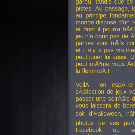
garou, tandis que ce 
pistes. Au passage, le
au principe fondamen
monde dispose d'un rÃ´
et dont il pourra bÃ©
jeu n'a donc pas de 
parties sont trÃ¨s c
et il n'y a pas vraime
peut jouer lui aussi.
peut mÃªme vous Ã©di
la flemmeÂ !
VoilÃ on espÃ¨re 
sÃ©lection de jeux vo
passer une soirÃ©e d
vous laissera de bons
soir d'Halloween, nâ
photos de vos parti
Facebook ou su