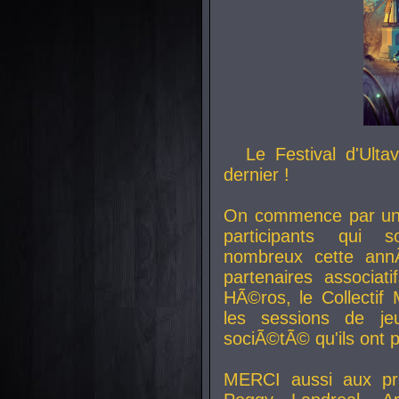
Le Festival d'Ult
dernier !
On commence par un 
participants qui s
nombreux cette an
partenaires associat
HÃ©ros, le Collecti
les sessions de j
sociÃ©tÃ© qu'ils ont
MERCI aussi aux pro