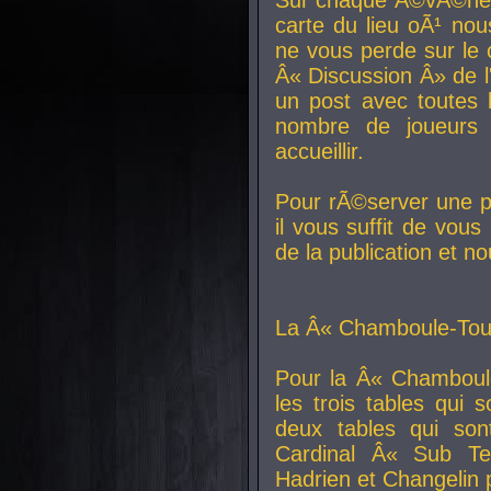
carte du lieu oÃ¹ nou
ne vous perde sur le 
Â« Discussion Â» de 
un post avec toutes 
nombre de joueurs
accueillir.
Pour rÃ©server une pl
il vous suffit de vou
de la publication et n
La Â« Chamboule-Tout
Pour la Â« Chamboul
les trois tables qui
deux tables qui so
Cardinal
Â« Sub Ter
Hadrien et
Changelin
p