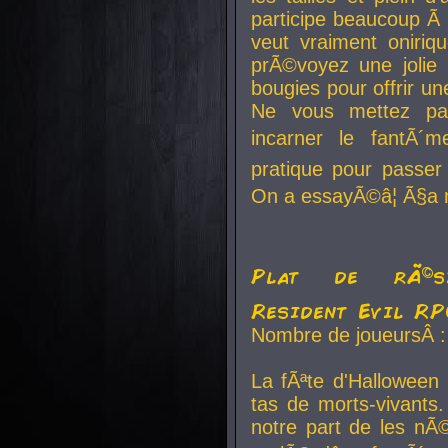
participe beaucoup Ã 
veut vraiment oniriq
prÃ©voyez une jolie
bougies pour offrir un
Ne vous mettez pa
incarner le fantÃ´m
pratique pour passer 
On a essayÃ©â¦ Ã§a n
Plat de rÃ©sis
Resident Evil R
Nombre de joueursÂ :
La fÃªte d'Halloween
tas de morts-vivants.
notre part de les nÃ©