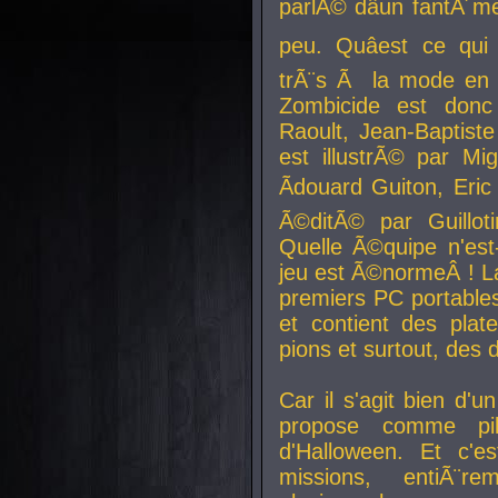
parlÃ© dâun fantÃ´me 
peu. Quâest ce qui
trÃ¨s Ã la mode en
Zombicide est donc
Raoult, Jean-Baptiste
est illustrÃ© par Mi
Ãdouard Guiton, Eric
Ã©ditÃ© par Guillot
Quelle Ã©quipe n'est
jeu est Ã©normeÂ ! La 
premiers PC portable
et contient des plat
pions et surtout, des d
Car il s'agit bien d'u
propose comme pil
d'Halloween. Et c'e
missions, entiÃ¨r