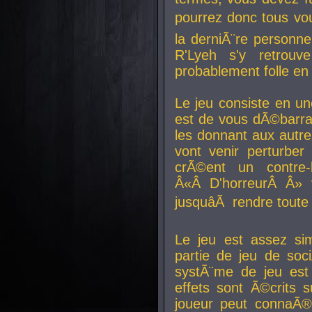
pourrez donc tous vous
la derniÃ¨re personne
R'Lyeh s'y retro
probablement folle en
Le jeu consiste en une
est de vous dÃ©barra
les donnant aux aut
vont venir perturber 
crÃ©ent un contre-
Â«Â D'horreurÂ Â» 
jusquâÃ rendre tout
Le jeu est assez si
partie de jeu de soc
systÃ¨me de jeu est
effets sont Ã©crits 
joueur peut connaÃ®