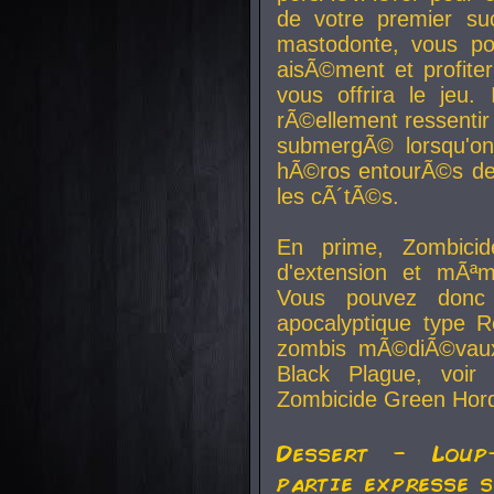
de votre premier su
mastodonte, vous po
aisÃ©ment et profite
vous offrira le jeu.
rÃ©ellement ressentir 
submergÃ© lorsqu'on 
hÃ©ros entourÃ©s de
les cÃ´tÃ©s.
En prime, Zombicide
d'extension et mÃªm
Vous pouvez donc 
apocalyptique type R
zombis mÃ©diÃ©vaux-
Black Plague, voi
Zombicide Green Hor
Dessert - Loup
partie expresse 