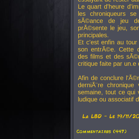
Le quart d'heure d'i
les chroniqueurs se
sÃ©ance de jeu de
prÃ©sente le jeu, son
principales.
Et c'est enfin au tour
son entrÃ©e. Cette c
des films et des sÃ©r
critique faite par un
Afin de conclure l'Ã©
derniÃ¨re chronique
semaine, tout ce qui 
ludique ou associatif 
La
LBD
- Le 19/11/2
Commentaires (447)