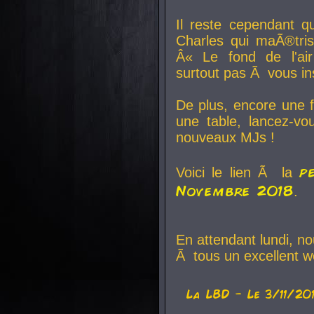
Il reste cependant q
Charles qui maÃ®tri
Â« Le fond de l'air
surtout pas Ã vous ins
De plus, encore une f
une table, lancez-v
nouveaux MJs !
p
Voici le lien Ã la
Novembre 2018
.
En attendant lundi, n
Ã tous un excellent w
La
LBD
- Le 3/11/20