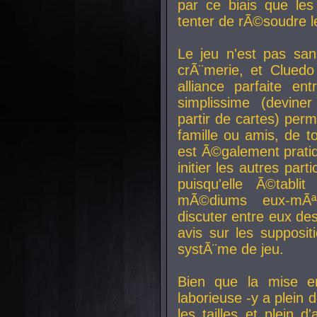
par ce biais que le
tenter de rÃ©soudre l
Le jeu n'est pas san
crÃ¨merie, et Clued
alliance parfaite e
simplissime (devine
partir de cartes) perm
famille ou amis, de t
est Ã©galement prati
initier les autres par
puisqu'elle Ã©tabli
mÃ©diums eux-mÃ
discuter entre eux de
avis sur les supposit
systÃ¨me de jeu.
Bien que la mise e
laborieuse -y a plein 
les tailles et plein d