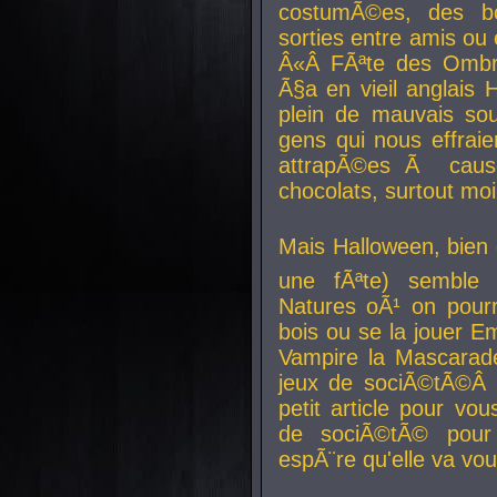
costumÃ©es, des b
sorties entre amis ou 
Â«Â FÃªte des Ombre
Ã§a en vieil anglais 
plein de mauvais sou
gens qui nous effraie
attrapÃ©es Ã caus
chocolats, surtout moi
Mais Halloween, bien q
une fÃªte) semble 
Natures oÃ¹ on pourr
bois ou se la jouer E
Vampire la Mascarade
jeux de sociÃ©tÃ©Â !
petit article pour vo
de sociÃ©tÃ© pour 
espÃ¨re qu'elle va vou