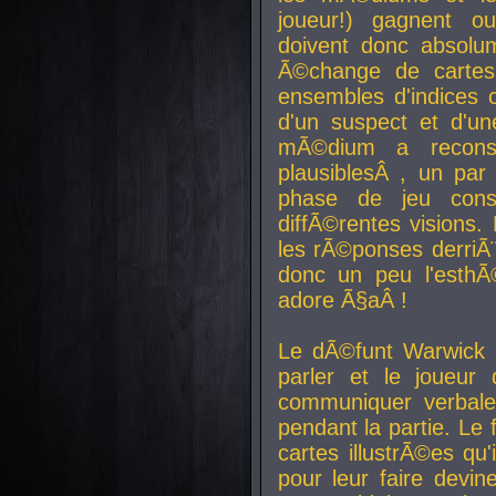
joueur!) gagnent o
doivent donc absolum
Ã©change de cartes
ensembles d'indices c
d'un suspect et d'u
mÃ©dium a reconst
plausiblesÂ , un pa
phase de jeu cons
diffÃ©rentes visions.
les rÃ©ponses derriÃ¨
donc un peu l'esthÃ
adore Ã§aÂ !
Le dÃ©funt Warwick 
parler et le joueur q
communiquer verbale
pendant la partie. Le
cartes illustrÃ©es q
pour leur faire devin