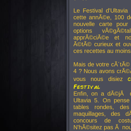
Le Festival d'Ultavia
cette annÃ©e, 100 de
nouvelle carte pour
options vÃ©gÃ©t
apprÃ©ciÃ©e et no
Ã©tÃ© curieux et ouv
ces recettes au moins
Mais de votre cÃ´tÃ©
4 ? Nous avons crÃ©Ã
vous nous disiez
Festival
Enfin, on a dÃ©jÃ de
Ultavia 5. On pens
tables rondes, des
maquillages, des d
concours de cost
N'hÃ©sitez pas Ã nous