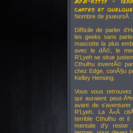
ApÃ©ritif - Ter
cartes et quelqu
Nombre de joueursÂ :
Difficile de parler d
les geeks sans parle
mascotte la plus emb
avec le dÃ©, le mee
R'Lyeh se situe juste
Cthulhu inventÃ© par
chez Edge, conÃ§u par
Kelley Hensing.
Vous vous retrouvez 
qui auraient peut-Ã
avant de s'aventurer
R'Lyeh. La Â«Â cit
terrible Cthulhu et i
mentale d'y rester 
termes, vous devez fu