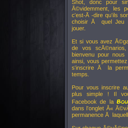
Shot, donc pour si
Ã©videmment, les pe
c'est-Ã -dire qu'ils
choisir Ã quel Jeu 
jouer.
Et si vous avez Ã©ga
de vos scÃ©narios,
bienvenu pour nous 
ainsi, vous permettez
s'inscrire Ã la per
temps.
Pour vous inscrire a
plus simple ! Il vo
Bo
Facebook de la
dans l'onglet Â« Ã©v
permanence Ã laquelle
Sur chaque Ã©vÃ©nem