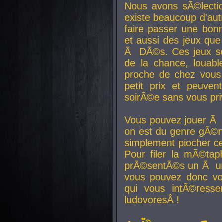
Nous avons sÃ©lectio
existe beaucoup d'autr
faire passer une bon
et aussi des jeux que
Ã DÃ©s. Ces jeux son
de la chance, louab
proche de chez vous.
petit prix et peuve
soirÃ©e sans vous pr
Vous pouvez jouer Ã 
on est du genre gÃ©n
simplement piocher ce
Pour filer la mÃ©tap
prÃ©sentÃ©s un Ã un
vous pouvez donc vo
qui vous intÃ©resse
ludovoresÂ !