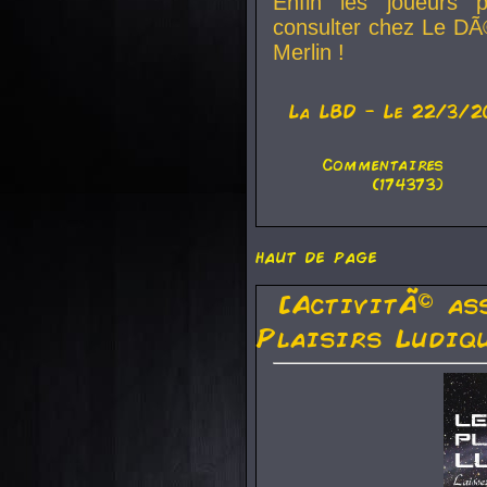
Enfin les joueurs p
consulter chez Le DÃ
Merlin !
La
LBD
- Le 22/3/2
Commentaires
(174373)
haut de page
[ActivitÃ© as
Plaisirs Ludiq