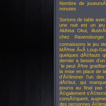
Nombre de joueurs
minutes
Sortons de table ave
une nuit est un je
Akihisa Okui, illus
chez Ravensburger.
connaissons le jeu d
MÃªme Â«Â Loup-Garo
quelques dÃ©fauts qu
dernier a besoin d'un
´le peut Ãªtre gratifi
la mise en place de l
d'Ã©liminer l'un des
dÃ©but, qui manque
pourra au final pas 
Ã©galement s'Ã©ternis
consÃ©quent, augment
des personnes Ã©limi