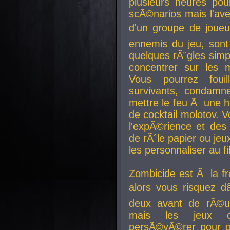
plusieurs heures pour
scÃ©narios mais l'av
d'un groupe de joueur
ennemis du jeu, sont
quelques rÃ¨gles simp
concentrer sur les 
Vous pourrez foui
survivants, condamn
mettre le feu Ã une
de cocktail molotov. 
l'expÃ©rience et de
de rÃ´le papier ou je
les personnaliser au fil
Zombicide est Ã la fr
alors vous risquez d
deux avant de rÃ©us
mais les jeux co
persÃ©vÃ©rer pour ob