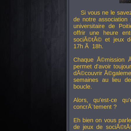
Si vous ne le sav
de notre association 
universitaire de Poit
offrir une heure en
sociÃ©tÃ© et jeux d
17h Ã 18h.
Chaque Ã©mission Ã
permet d'avoir toujo
dÃ©couvrir Ã©galemen
semaines au lieu d
boucle.
Alors, qu'est-ce qu
concrÃ¨tement ?
Eh bien on vous parl
de jeux de sociÃ©tÃ©