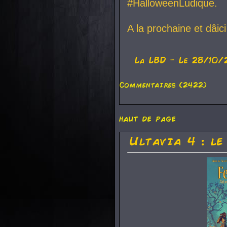
#HalloweenLudique.
A la prochaine et dâic
La
LBD
- Le 28/10/
Commentaires (2422)
haut de page
Ultavia 4 : le