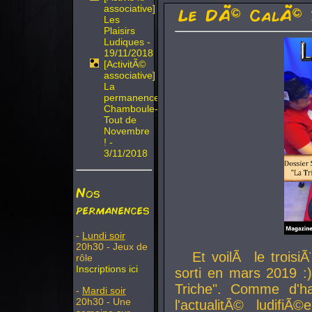
associative]
Le DÃ© CalÃ© 
Les
Plaisirs
Ludiques -
19/11/2018
[ActivitÃ©
associative]
La
permanence
Chamboule-
Tout de
Novembre
! -
3/11/2018
Nos
permanences
-
Lundi soir
20h30 - Jeux de
Et voilÃ le troi
rôle
Inscriptions ici
sorti en mars 2019 :)
Triche". Comme d'ha
-
Mardi soir
20h30 - Une
l'actualitÃ© ludifi