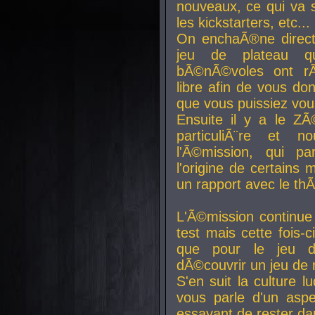
nouveaux, ce qui va so
les kickstarters, etc...
On enchaÃ®ne direct
jeu de plateau q
bÃ©nÃ©voles ont rÃ
libre afin de vous don
que vous puissiez vou
Ensuite il y a le ZÃ
particuliÃ¨re et 
l'Ã©mission, qui pa
l'origine de certains
un rapport avec le th
L'Ã©mission continue
test mais cette fois-c
que pour le jeu d
dÃ©couvrir un jeu de r
S'en suit la culture l
vous parle d'un aspe
essayant de rester da