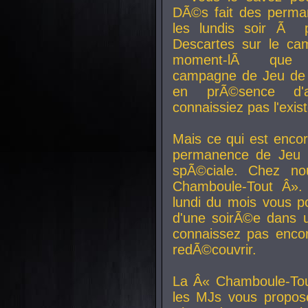
DÃ©s fait des perma
les lundis soir Ã 
Descartes sur le ca
moment-lÃ que v
campagne de Jeu de 
en prÃ©sence d'a
connaissiez pas l'exi
Mais ce qui est encor
permanence de Jeu 
spÃ©ciale. Chez n
Chamboule-Tout Â». 
lundi du mois vous p
d'une soirÃ©e dans 
connaissez pas enco
redÃ©couvrir.
La Â« Chamboule-Tou
les MJs vous propos