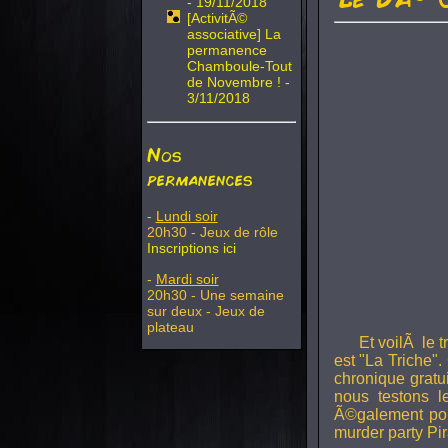
- 19/11/2018
[ActivitÃ©
associative] La
permanence
Chamboule-Tout
de Novembre ! -
3/11/2018
Nos
permanences
-
Lundi soir
20h30 - Jeux de rôle
Inscriptions ici
-
Mardi soir
20h30 - Une semaine
sur deux - Jeux de
plateau
Et voilÃ le 
est "La Triche".
chronique gratu
nous testons 
Ã©galement pou
murder party Pir