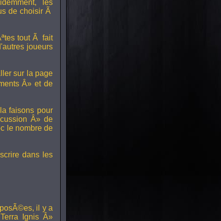
idemment, les
us de choisir Ã
tes tout Ã fait
'autres joueurs
ller sur la page
ments Â» et de
a faisons pour
scussion Â» de
ec le nombre de
scrire dans les
posÃ©es, il y a
erra Ignis Â»