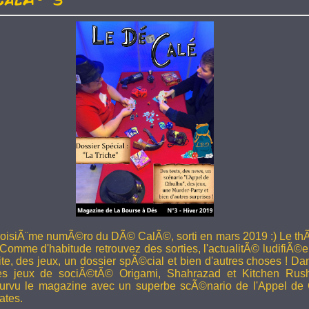
troisiÃ¨me numÃ©ro du DÃ© CalÃ©, sorti en mars 2019 :) Le thÃ
 Comme d'habitude retrouvez des sorties, l'actualitÃ© ludifiÃ©e
ite, des jeux, un dossier spÃ©cial et bien d'autres choses ! 
les jeux de sociÃ©tÃ© Origami, Shahrazad et Kitchen Rus
rvu le magazine avec un superbe scÃ©nario de l'Appel de 
ates.