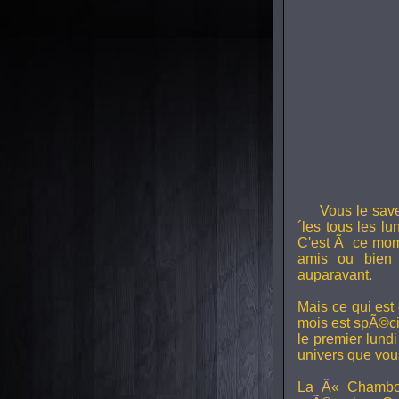
Vous le sav
´les tous les l
C'est Ã ce mom
amis ou bien 
auparavant.
Mais ce qui est
mois est spÃ©ci
le premier lund
univers que vou
La Â« Chambou