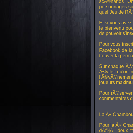
scÃ©narios On
personnages son
quel Jeu de RÃ´
Et si vous avez
le bienvenu pou
de pouvoir s'in
Pour vous inscri
Facebook de l
trouver la perm
Sur chaque Ã©v
Ã©viter qu'on 
l'Ã©vÃ©nement, 
joueurs maximum 
Pour rÃ©server 
commentaires de
La Â« Chamboul
Pour la Â« Cham
dÃ©jÃ deux ta