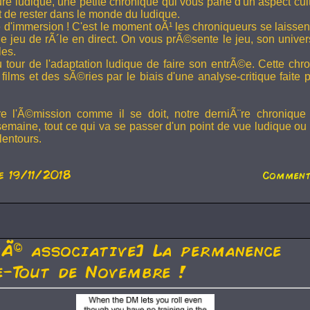
ture ludique, une petite chronique qui vous parle d'un aspect cu
t de rester dans le monde du ludique.
 d'immersion ! C'est le moment oÃ¹ les chroniqueurs se laissen
 jeu de rÃ´le en direct. On vous prÃ©sente le jeu, son univer
les.
u tour de l'adaptation ludique de faire son entrÃ©e. Cette chr
films et des sÃ©ries par le biais d'une analyse-critique faite 
re l'Ã©mission comme il se doit, notre derniÃ¨re chronique
semaine, tout ce qui va se passer d'un point de vue ludique ou 
lentours.
e 19/11/2018
Comment
tÃ© associative] La permanence
-Tout de Novembre !