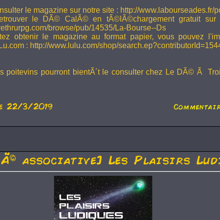
sulter le magazine sur notre site : http://www.labourseades.fr/
etrouver le DÃ© CalÃ© en tÃ©lÃ©chargement gratuit sur
ivethrurpg.com/browse/pub/14535/La-Bourse--Ds
tez obtenir le magazine au format papier, vous pouvez l'i
Lu.com : http://www.lulu.com/shop/search.ep?contributorId=15
rs poitevins pourront bientÃ´t le consulter chez Le DÃ© Ã Tr
e 22/3/2019
Commentair
tÃ© associative] Les Plaisirs Lud