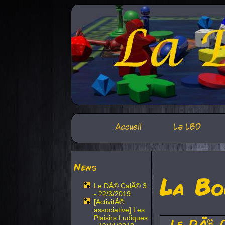
Accueil
La LBD
News
La Bo
Le DÃ© CalÃ© 3
- 22/3/2019
[ActivitÃ©
associative] Les
Plaisirs Ludiques
Le DÃ© 