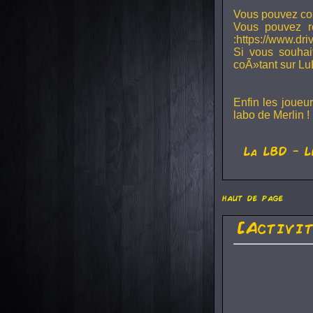
Vous pouvez con
Vous pouvez r
:https://www.dr
Si vous souhai
coÃ»tant sur Lu
Enfin les joueu
labo de Merlin !
La
LBD
- L
haut de page
[Activi