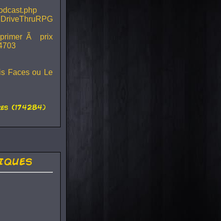
podcast.php
 DriveThruRPG
mprimer Ã prix
44703
ois Faces ou Le
es (174284)
iques