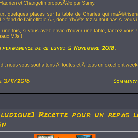
Hadrien et
Changelin
proposÃ©e par Samy.
dant quelques places sur la table de Charles qui maÃ®trise
e fond de l'air effraie Â», donc n'hÃ©sitez surtout pas Ã vous in
 une fois, si vous avez envie d'ouvrir une table, lancez-vou
eaux MJs !
permanence de ce lundi 5 Novembre 2018
la
.
ndi, nous vous souhaitons Ã toutes et Ã tous un excellent weeke
e 3/11/2018
Commenta
 ludique] Recette pour un repas l
en