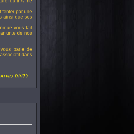
lturel du thÃ¨me
t tenter par une
s ainsi que ses
onique vous fait
par un.e de nos
 vous parle de
associatif dans
aires (447)