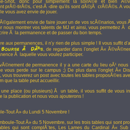
e-Shot, donc pour simplement la soirÃ©e et bien Ã©v
t prÃ©-tirÃ©s, c'est-Ã -dire qu'ils sont dÃ©jÃ crÃ©Ã©s. A vo
le vous avez envie de jouer.
 Ã©galement envie de faire jouer un de vos scÃ©narios, vous Ãª
r nous montrer vos talents de MJ et ainsi, vous permettez Ã d
scrire Ã la permanence et de passer du bon temps.
re aux permanences, il n'y rien de plus simple ! Il vous suffit d'a
Bourse Ã DÃ©s
a
, de regarder dans l'onglet Â« Ã©vÃ©ne
anence Ã laquelle vous voulez participer.
Ã©nement de permanence il y a une carte du lieu oÃ¹ nous l
ne vous perde sur le campus ;) De plus dans l'onglet Â« Di
vous trouverez un post avec toutes les tables proposÃ©es av
que la table peut accueillir.
une place (ou plusieurs) Ã un table, il vous suffit de vous in
 la publication et nous vous ajouterons !
e-Tout Â» du Lundi 5 Novembre !
boule-Tout Â» du 5 Novembre, sur les trois tables qui sont pro
bles qui sont complÃ¨tes,
Les Lames du Cardinal
Â« Sub T