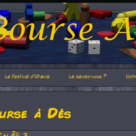
Le festival d'Ultavia
Le saviez-vous ?
Notr
urse à Dés
CalÃ© 3