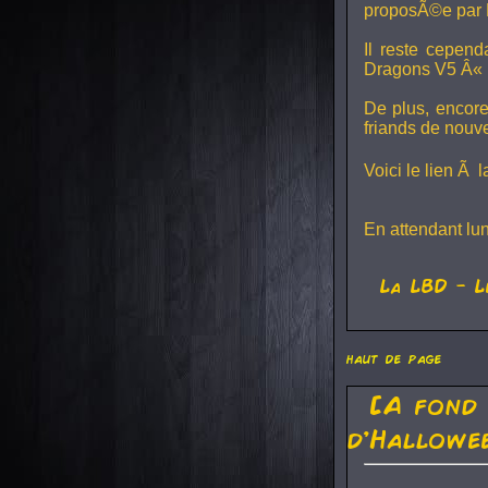
proposÃ©e par 
Il reste cepen
Dragons V5
Â« L
De plus, encore
friands de nouv
Voici le lien Ã 
En attendant lu
La
LBD
- L
haut de page
[A fond
d'Hallowe