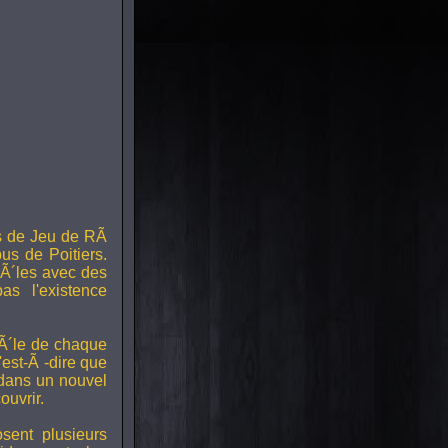
s de Jeu de RÃ
us de Poitiers.
Ã´les avec des
s l'existence
RÃ´le de chaque
est-Ã -dire que
 dans un nouvel
uvrir.
ent plusieurs