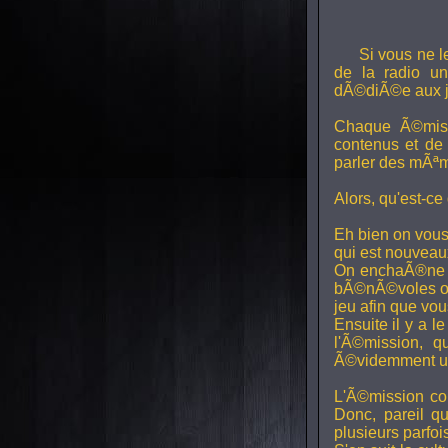
Si vous ne l
de la radio uni
dÃ©diÃ©e aux j
Chaque Ã©miss
contenus et de
parler des mÃªm
Alors, qu'est-ce
Eh bien on vous
qui est nouveaux,
On enchaÃ®ne di
bÃ©nÃ©voles ont
jeu afin que vo
Ensuite il y a l
l'Ã©mission, qu
Ã©videmment un 
L'Ã©mission con
Donc, pareil q
plusieurs parfois