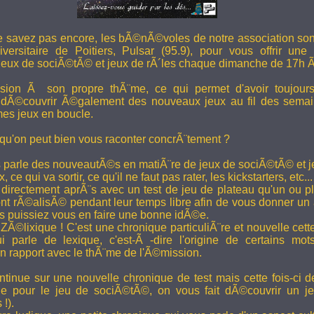
e savez pas encore, les bÃ©nÃ©voles de notre association son
versitaire de Poitiers, Pulsar (95.9), pour vous offrir une
eux de sociÃ©tÃ© et jeux de rÃ´les chaque dimanche de 17h 
ion Ã son propre thÃ¨me, ce qui permet d'avoir toujour
 dÃ©couvrir Ã©galement des nouveaux jeux au fil des semai
es jeux en boucle.
 qu'on peut bien vous raconter concrÃ¨tement ?
 parle des nouveautÃ©s en matiÃ¨re de jeux de sociÃ©tÃ© et je
 ce qui va sortir, ce qu'il ne faut pas rater, les kickstarters, etc...
rectement aprÃ¨s avec un test de jeu de plateau qu'un ou p
 rÃ©alisÃ© pendant leur temps libre afin de vous donner un a
us puissiez vous en faire une bonne idÃ©e.
e ZÃ©lixique ! C'est une chronique particuliÃ¨re et nouvelle c
i parle de lexique, c'est-Ã -dire l'origine de certains mo
rapport avec le thÃ¨me de l'Ã©mission.
tinue sur une nouvelle chronique de test mais cette fois-ci de
ue pour le jeu de sociÃ©tÃ©, on vous fait dÃ©couvrir un je
 !).