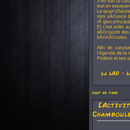
S'en suit la cul
tout en essayan
Le quart d'heure
mini sÃ©ance de
rÃ¨gles principa
Et c'est enfin a
dÃ©couvrir des 
bÃ©nÃ©voles.
Afin de conclu
l'Agenda de la 
Poitiers et ses a
La
LBD
- L
haut de page
[Activi
Chamboule