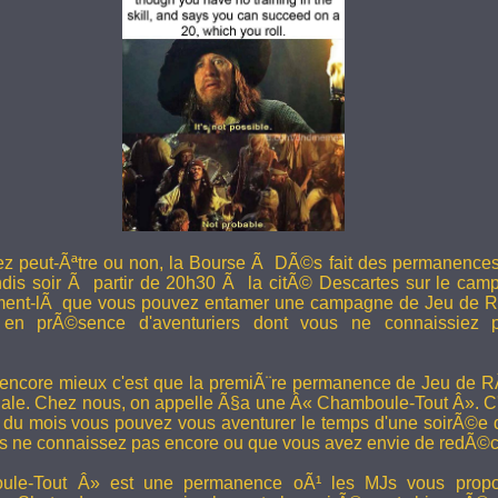
ez peut-Ãªtre ou non, la Bourse Ã DÃ©s fait des permanence
undis soir Ã partir de 20h30 Ã la citÃ© Descartes sur le camp
ent-lÃ que vous pouvez entamer une campagne de Jeu de R
en prÃ©sence d'aventuriers dont vous ne connaissiez pa
 encore mieux c'est que la premiÃ¨re permanence de Jeu de 
ale. Chez nous, on appelle Ã§a une Â« Chamboule-Tout Â». C'
i du mois vous pouvez vous aventurer le temps d'une soirÃ©e
s ne connaissez pas encore ou que vous avez envie de redÃ©co
le-Tout Â» est une permanence oÃ¹ les MJs vous propos