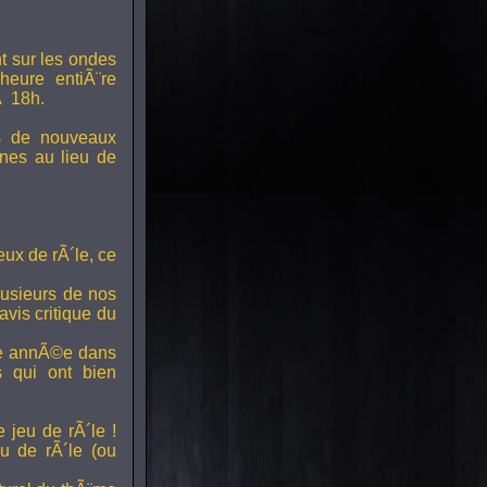
t sur les ondes
 heure entiÃ¨re
Ã 18h.
s de nouveaux
nes au lieu de
ux de rÃ´le, ce
lusieurs de nos
vis critique du
ette annÃ©e dans
ts qui ont bien
 jeu de rÃ´le !
u de rÃ´le (ou