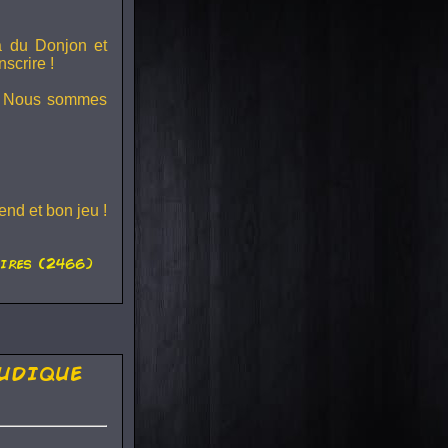
ra du
Donjon et
scrire !
s ! Nous sommes
nd et bon jeu !
ires (2466)
udique