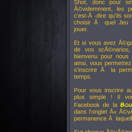
Shot, donc pour si
Ã©videmment, les pe
c'est-Ã -dire qu'ils
choisir Ã quel Jeu 
jouer.
Et si vous avez Ã©ga
de vos scÃ©narios,
bienvenu pour nous 
ainsi, vous permettez
s'inscrire Ã la per
temps.
Pour vous inscrire a
plus simple ! Il vo
Bo
Facebook de la
dans l'onglet Â« Ã©v
permanence Ã laquelle
Sur chaque Ã©vÃ©nem