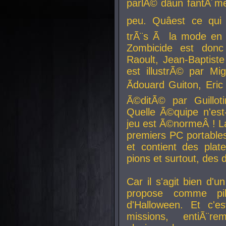
parlÃ© dâun fantÃ´me 
peu. Quâest ce qui
trÃ¨s Ã la mode en
Zombicide est donc
Raoult, Jean-Baptiste
est illustrÃ© par Mi
Ãdouard Guiton, Eric
Ã©ditÃ© par Guillot
Quelle Ã©quipe n'est
jeu est Ã©normeÂ ! La 
premiers PC portable
et contient des plat
pions et surtout, des d
Car il s'agit bien d'u
propose comme pil
d'Halloween. Et c'e
missions, entiÃ¨r