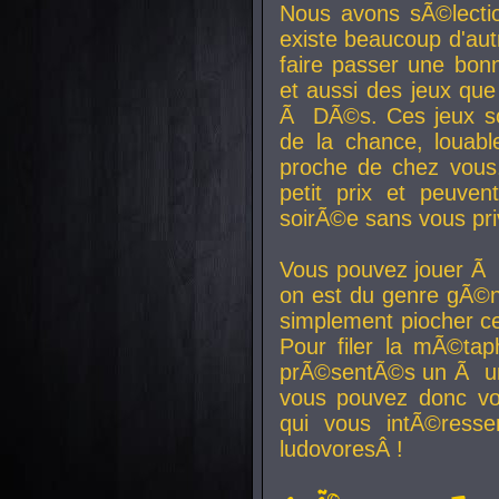
Nous avons sÃ©lectio
existe beaucoup d'autr
faire passer une bon
et aussi des jeux que
Ã DÃ©s. Ces jeux son
de la chance, louab
proche de chez vous.
petit prix et peuve
soirÃ©e sans vous pr
Vous pouvez jouer Ã 
on est du genre gÃ©n
simplement piocher ce
Pour filer la mÃ©tap
prÃ©sentÃ©s un Ã un
vous pouvez donc vo
qui vous intÃ©resse
ludovoresÂ !