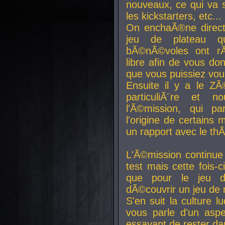
nouveaux, ce qui va so
les kickstarters, etc...
On enchaÃ®ne direct
jeu de plateau q
bÃ©nÃ©voles ont rÃ
libre afin de vous don
que vous puissiez vou
Ensuite il y a le ZÃ
particuliÃ¨re et 
l'Ã©mission, qui pa
l'origine de certains
un rapport avec le th
L'Ã©mission continue
test mais cette fois-c
que pour le jeu d
dÃ©couvrir un jeu de r
S'en suit la culture l
vous parle d'un aspe
essayant de rester da