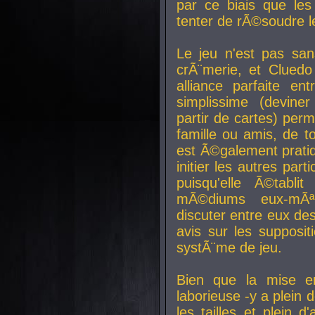
par ce biais que le
tenter de rÃ©soudre l
Le jeu n'est pas san
crÃ¨merie, et Clued
alliance parfaite e
simplissime (devine
partir de cartes) perm
famille ou amis, de t
est Ã©galement prati
initier les autres par
puisqu'elle Ã©tabli
mÃ©diums eux-mÃ
discuter entre eux de
avis sur les supposit
systÃ¨me de jeu.
Bien que la mise e
laborieuse -y a plein 
les tailles et plein d