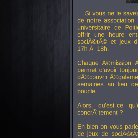
Si vous ne le sav
de notre association 
universitaire de Poit
offrir une heure en
sociÃ©tÃ© et jeux d
17h Ã 18h.
Chaque Ã©mission Ã
permet d'avoir toujo
dÃ©couvrir Ã©galemen
semaines au lieu d
boucle.
Alors, qu'est-ce qu
concrÃ¨tement ?
Eh bien on vous parl
de jeux de sociÃ©tÃ©