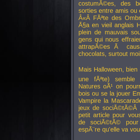
costumÃ©es, des b
sorties entre amis ou 
Â«Â FÃªte des Ombre
Ã§a en vieil anglais 
plein de mauvais sou
gens qui nous effraie
attrapÃ©es Ã caus
chocolats, surtout moi
Mais Halloween, bien q
une fÃªte) semble 
Natures oÃ¹ on pourr
bois ou se la jouer E
Vampire la Mascarade
jeux de sociÃ©tÃ©Â !
petit article pour vo
de sociÃ©tÃ© pour 
espÃ¨re qu'elle va vou