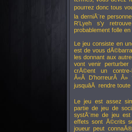
pourrez donc tous vous
la derniÃ¨re personne
R'Lyeh s'y retro
probablement folle en
Le jeu consiste en une
est de vous dÃ©barra
les donnant aux aut
vont venir perturber 
crÃ©ent un contre-
Â«Â D'horreurÂ Â» 
jusquâÃ rendre tout
Le jeu est assez si
partie de jeu de soc
systÃ¨me de jeu est
effets sont Ã©crits 
joueur peut connaÃ®