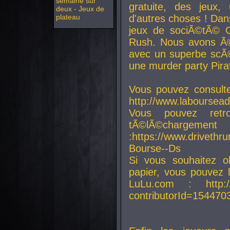
semaine sur
gratuite, des jeux,
deux - Jeux de
plateau
d'autres choses ! Da
jeux de sociÃ©tÃ© O
Rush. Nous avons Ã©
avec un superbe scÃ©
une murder party Pira
Vous pouvez consulte
http://www.laboursead
Vous pouvez ret
tÃ©lÃ©chargement
:https://www.driveth
Bourse--Ds
Si vous souhaitez o
papier, vous pouvez 
LuLu.com : http://w
contributorId=154470