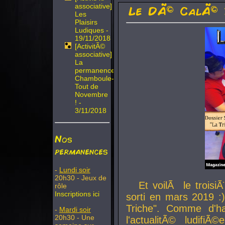
associative]
Le DÃ© CalÃ© 
Les
Plaisirs
Ludiques -
19/11/2018
[ActivitÃ©
associative]
La
permanence
Chamboule-
Tout de
Novembre
! -
3/11/2018
Nos
permanences
-
Lundi soir
20h30 - Jeux de
Et voilÃ le troi
rôle
Inscriptions ici
sorti en mars 2019 :)
Triche". Comme d'ha
-
Mardi soir
20h30 - Une
l'actualitÃ© ludifi