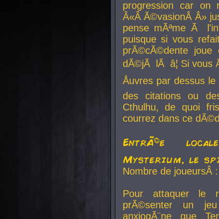
progression car on 
Â«Â Ã©vasionÂ Â» jusq
pense mÃªme Ã l'inf
puisque si vous refai
prÃ©cÃ©dente joue e
dÃ©jÃ lÃ â¦ Si vous 
Åuvres par dessus l
des citations ou d
Cthulhu, de quoi f
courrez dans ce dÃ©da
EntrÃ©e local
Mysterium, le sp
Nombre de joueursÂ :
Pour attaquer le 
prÃ©senter un je
anxiogÃ¨ne que Te