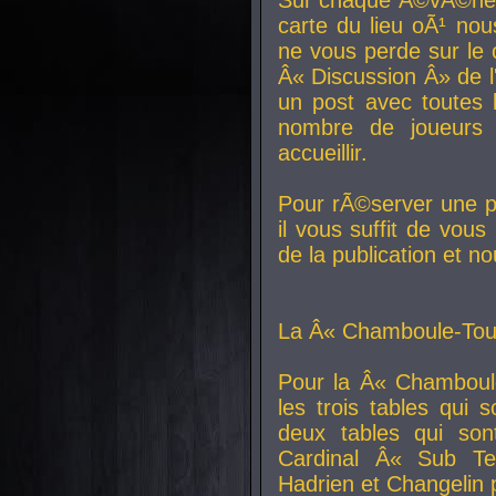
carte du lieu oÃ¹ nou
ne vous perde sur le 
Â« Discussion Â» de 
un post avec toutes 
nombre de joueurs
accueillir.
Pour rÃ©server une pl
il vous suffit de vou
de la publication et n
La Â« Chamboule-Tout
Pour la Â« Chamboul
les trois tables qui
deux tables qui so
Cardinal
Â« Sub Ter
Hadrien et
Changelin
p