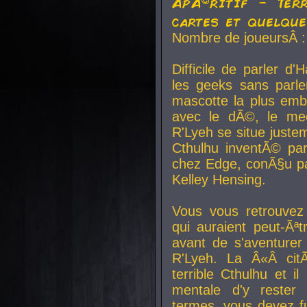
ApÃ©ritif - Ter
cartes et quelqu
Nombre de joueursÂ :
Difficile de parler d
les geeks sans parle
mascotte la plus emb
avec le dÃ©, le mee
R'Lyeh se situe juste
Cthulhu inventÃ© par
chez Edge, conÃ§u par
Kelley Hensing.
Vous vous retrouvez 
qui auraient peut-Ã
avant de s'aventurer
R'Lyeh. La Â«Â cit
terrible Cthulhu et i
mentale d'y rester 
termes, vous devez fu