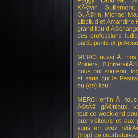
Peggy Landreal, A
KÃ©vin Guillemont
GuÃ©rin, Michael Maur
Libellud et Amandine H
grand lieu d'Ã©chang
des professions lud
participants et prÃ©se
MERCI aussi Ã nos pa
Poitiers, l'Universit
nous ont soutenu, log
et sans qui le Festiv
eu (de) lieu !
MERCI enfin Ã tous
Ã©tÃ© gÃ©niaux, v
tout ce week-end pour
aux visiteurs et aux
vous en avez retirÃ
(trop) de courbatures.