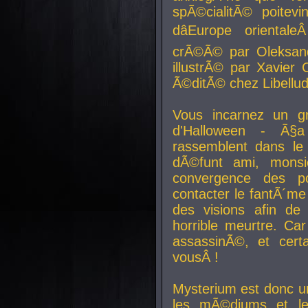
spÃ©cialitÃ© poitev
dâEurope orienta
crÃ©Ã© par Oleksand
illustrÃ© par Xavier 
Ã©ditÃ© chez Libellud
Vous incarnez un gr
d'Halloween - Ã§
rassemblent dans le
dÃ©funt ami, mons
convergence des pou
contacter le fantÃ´me
des visions afin de
horrible meurtre. Ca
assassinÃ©, et cert
vousÂ !
Mysterium est donc un
les mÃ©diums et le