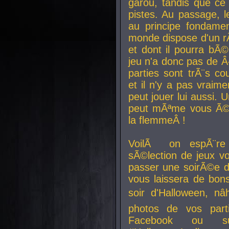
garou, tandis que ce 
pistes. Au passage, le
au principe fondamen
monde dispose d'un rÃ´
et dont il pourra bÃ©
jeu n'a donc pas de 
parties sont trÃ¨s c
et il n'y a pas vraime
peut jouer lui aussi.
peut mÃªme vous Ã©di
la flemmeÂ !
VoilÃ on espÃ¨re 
sÃ©lection de jeux vo
passer une soirÃ©e d
vous laissera de bons
soir d'Halloween, nâ
photos de vos parti
Facebook ou su