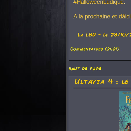
#HalloweenLudique.
A la prochaine et dâic
La
LBD
- Le 28/10/
Commentaires (2421)
haut de page
Ultavia 4 : le