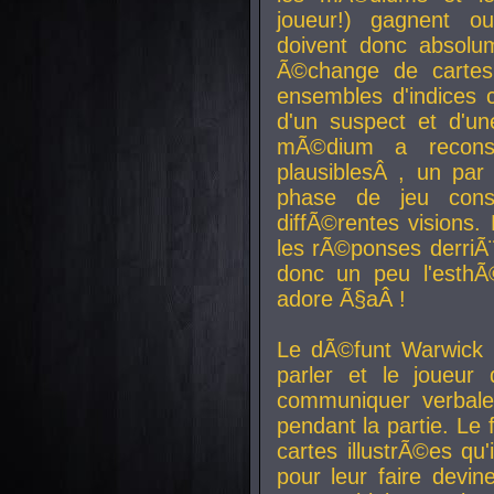
joueur!) gagnent o
doivent donc absolum
Ã©change de cartes
ensembles d'indices c
d'un suspect et d'u
mÃ©dium a reconst
plausiblesÂ , un pa
phase de jeu cons
diffÃ©rentes visions.
les rÃ©ponses derriÃ¨
donc un peu l'esthÃ
adore Ã§aÂ !
Le dÃ©funt Warwick 
parler et le joueur q
communiquer verbale
pendant la partie. Le
cartes illustrÃ©es q
pour leur faire devin