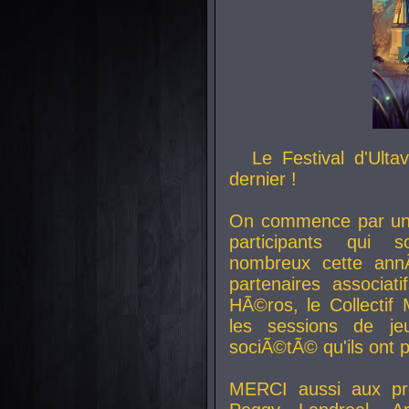
Le Festival d'Ult
dernier !
On commence par un 
participants qui s
nombreux cette an
partenaires associat
HÃ©ros, le Collecti
les sessions de j
sociÃ©tÃ© qu'ils ont
MERCI aussi aux pro