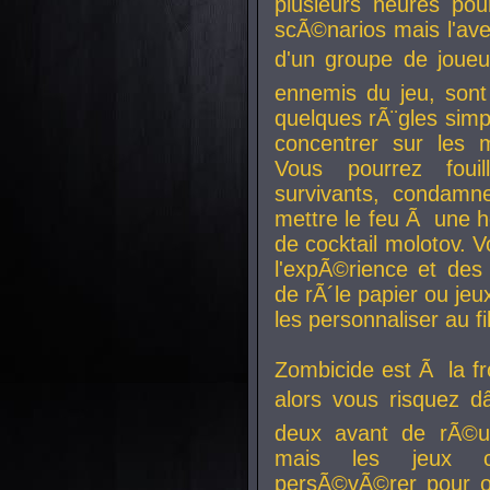
plusieurs heures pour
scÃ©narios mais l'av
d'un groupe de joueur
ennemis du jeu, sont
quelques rÃ¨gles simp
concentrer sur les 
Vous pourrez foui
survivants, condamn
mettre le feu Ã une
de cocktail molotov. 
l'expÃ©rience et de
de rÃ´le papier ou je
les personnaliser au fil
Zombicide est Ã la fr
alors vous risquez d
deux avant de rÃ©us
mais les jeux co
persÃ©vÃ©rer pour ob