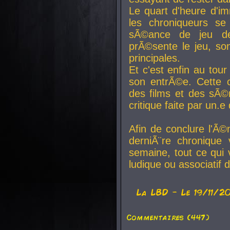
Le quart d'heure d'i
les chroniqueurs se
sÃ©ance de jeu de
prÃ©sente le jeu, son
principales.
Et c'est enfin au tour
son entrÃ©e. Cette c
des films et des sÃ©r
critique faite par un
Afin de conclure l'Ã©
derniÃ¨re chronique
semaine, tout ce qui 
ludique ou associatif 
La
LBD
- Le 19/11/2
Commentaires (447)