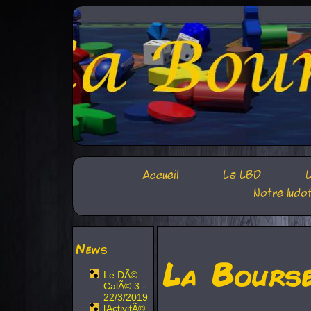
Accueil
La LBD
L
Notre ludo
News
La Bours
Le DÃ©
CalÃ© 3 -
22/3/2019
[ActivitÃ©