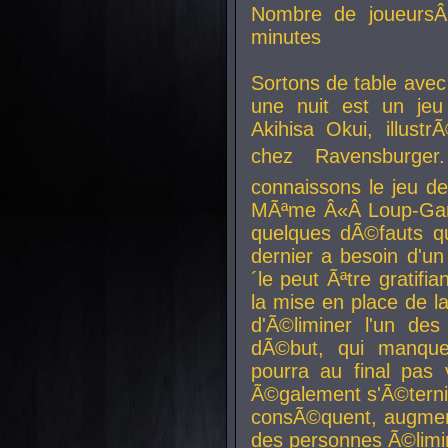
Nombre de joueurs
minutes
Sortons de table ave
une nuit est un je
Akihisa Okui, illus
chez Ravensburger.
connaissons le jeu d
MÃªme Â«Â Loup-Garo
quelques dÃ©fauts qu
dernier a besoin d'un
´le peut Ãªtre gratifi
la mise en place de l
d'Ã©liminer l'un des
dÃ©but, qui manque
pourra au final pas 
Ã©galement s'Ã©ternis
consÃ©quent, augment
des personnes Ã©limi