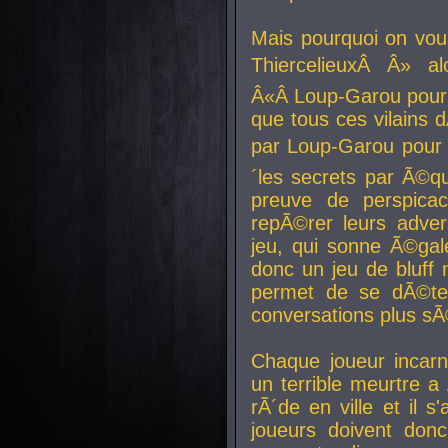
Mais pourquoi on vo
ThiercelieuxÂ Â» al
Â«Â Loup-Garou pour 
que tous ces vilain
par Loup-Garou pour u
´les secrets par Ã©qu
preuve de perspica
repÃ©rer leurs adver
jeu, qui sonne Ã©gale
donc un jeu de bluff 
permet de se dÃ©te
conversations plus sÃ
Chaque joueur incar
un terrible meurtre 
rÃ´de en ville et il s
joueurs doivent donc 