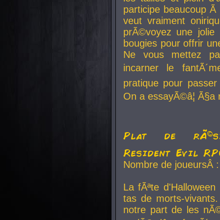
participe beaucoup Ã 
veut vraiment oniriq
prÃ©voyez une jolie
bougies pour offrir un
Ne vous mettez pa
incarner le fantÃ´m
pratique pour passer 
On a essayÃ©â¦ Ã§a n
Plat de rÃ©sis
Resident Evil R
Nombre de joueursÂ :
La fÃªte d'Halloween
tas de morts-vivants.
notre part de les nÃ©