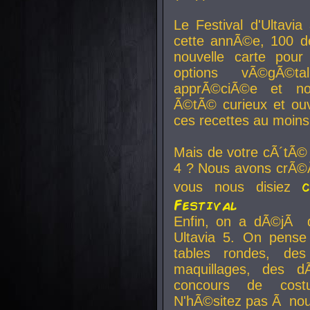
Le Festival d'Ultavia
cette annÃ©e, 100 de
nouvelle carte pour
options vÃ©gÃ©t
apprÃ©ciÃ©e et no
Ã©tÃ© curieux et ouv
ces recettes au moins
Mais de votre cÃ´tÃ©
4 ? Nous avons crÃ©Ã
vous nous disiez
Festival
Enfin, on a dÃ©jÃ de
Ultavia 5. On pens
tables rondes, des
maquillages, des d
concours de cost
N'hÃ©sitez pas Ã nous