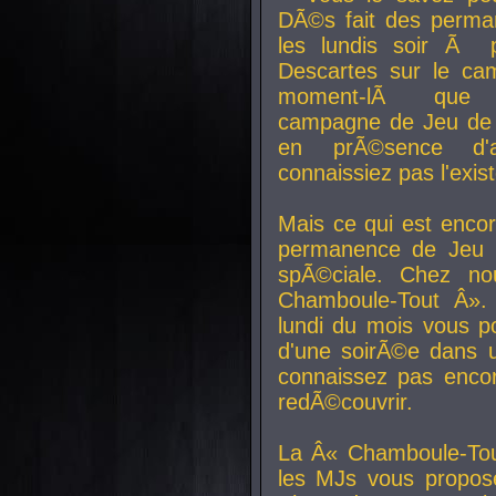
DÃ©s fait des perma
les lundis soir Ã 
Descartes sur le ca
moment-lÃ que v
campagne de Jeu de 
en prÃ©sence d'a
connaissiez pas l'exi
Mais ce qui est encor
permanence de Jeu 
spÃ©ciale. Chez n
Chamboule-Tout Â». 
lundi du mois vous p
d'une soirÃ©e dans 
connaissez pas enco
redÃ©couvrir.
La Â« Chamboule-Tou
les MJs vous propos