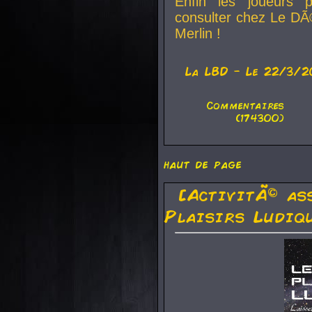
Enfin les joueurs p
consulter chez Le DÃ
Merlin !
La
LBD
- Le 22/3/2
Commentaires
(174300)
haut de page
[ActivitÃ© as
Plaisirs Ludiq