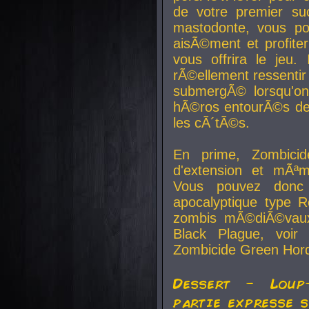
de votre premier su
mastodonte, vous po
aisÃ©ment et profite
vous offrira le jeu.
rÃ©ellement ressentir 
submergÃ© lorsqu'on 
hÃ©ros entourÃ©s de
les cÃ´tÃ©s.
En prime, Zombicide
d'extension et mÃªm
Vous pouvez donc 
apocalyptique type R
zombis mÃ©diÃ©vaux-
Black Plague, voi
Zombicide Green Hor
Dessert - Loup
partie expresse 