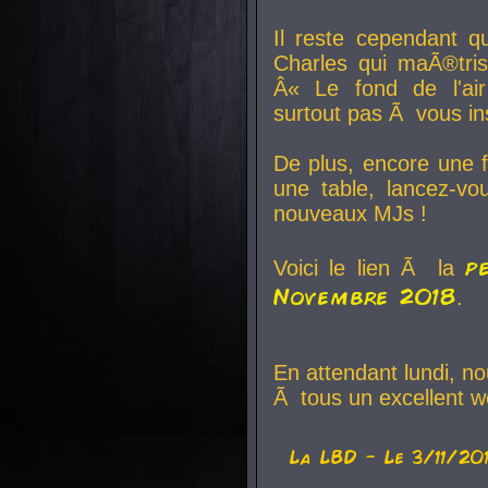
Il reste cependant q
Charles qui maÃ®tri
Â« Le fond de l'air
surtout pas Ã vous ins
De plus, encore une f
une table, lancez-v
nouveaux MJs !
p
Voici le lien Ã la
Novembre 2018
.
En attendant lundi, n
Ã tous un excellent w
La
LBD
- Le 3/11/20