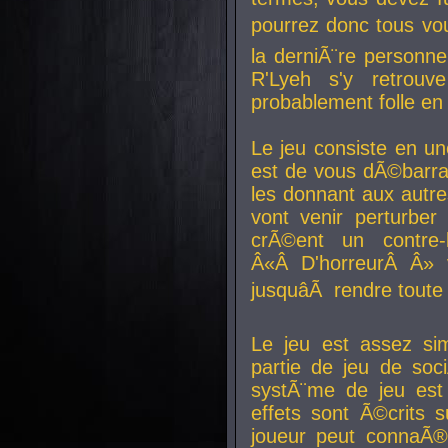
pourrez donc tous vous
la derniÃ¨re personne
R'Lyeh s'y retro
probablement folle en
Le jeu consiste en une
est de vous dÃ©barra
les donnant aux aut
vont venir perturber 
crÃ©ent un contre-
Â«Â D'horreurÂ Â» 
jusquâÃ rendre tout
Le jeu est assez si
partie de jeu de soc
systÃ¨me de jeu est
effets sont Ã©crits 
joueur peut connaÃ®