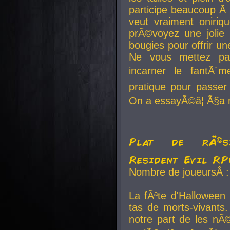
participe beaucoup Ã 
veut vraiment oniriq
prÃ©voyez une jolie
bougies pour offrir un
Ne vous mettez pa
incarner le fantÃ´m
pratique pour passer 
On a essayÃ©â¦ Ã§a n
Plat de rÃ©sis
Resident Evil R
Nombre de joueursÂ :
La fÃªte d'Halloween
tas de morts-vivants.
notre part de les nÃ©