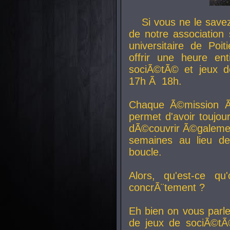
Si vous ne le sav
de notre association 
universitaire de Poit
offrir une heure en
sociÃ©tÃ© et jeux d
17h Ã 18h.
Chaque Ã©mission Ã
permet d'avoir toujo
dÃ©couvrir Ã©galemen
semaines au lieu d
boucle.
Alors, qu'est-ce qu
concrÃ¨tement ?
Eh bien on vous parl
de jeux de sociÃ©tÃ©