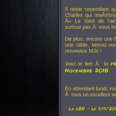
Il reste cependant q
Charles qui maÃ®tri
Â« Le fond de l'air
surtout pas Ã vous ins
De plus, encore une f
une table, lancez-v
nouveaux MJs !
p
Voici le lien Ã la
Novembre 2018
.
En attendant lundi, n
Ã tous un excellent w
La
LBD
- Le 3/11/20