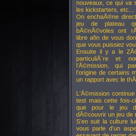
nouveaux, ce qui va so
les kickstarters, etc...
On enchaÃ®ne direct
jeu de plateau q
bÃ©nÃ©voles ont rÃ
libre afin de vous don
que vous puissiez vou
Ensuite il y a le ZÃ
particuliÃ¨re et 
l'Ã©mission, qui pa
l'origine de certains
un rapport avec le th
L'Ã©mission continue
test mais cette fois-c
que pour le jeu d
dÃ©couvrir un jeu de r
S'en suit la culture l
vous parle d'un aspe
essayant de rester da