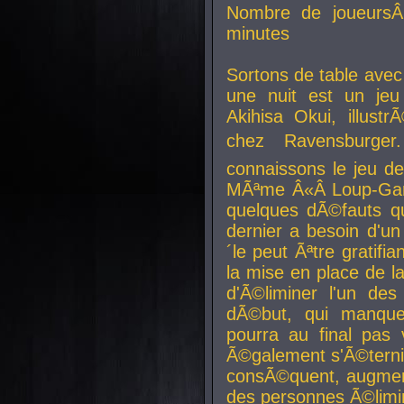
Nombre de joueurs
minutes
Sortons de table ave
une nuit est un je
Akihisa Okui, illus
chez Ravensburger.
connaissons le jeu d
MÃªme Â«Â Loup-Garo
quelques dÃ©fauts qu
dernier a besoin d'un
´le peut Ãªtre gratifi
la mise en place de l
d'Ã©liminer l'un des
dÃ©but, qui manque
pourra au final pas 
Ã©galement s'Ã©ternis
consÃ©quent, augment
des personnes Ã©limi