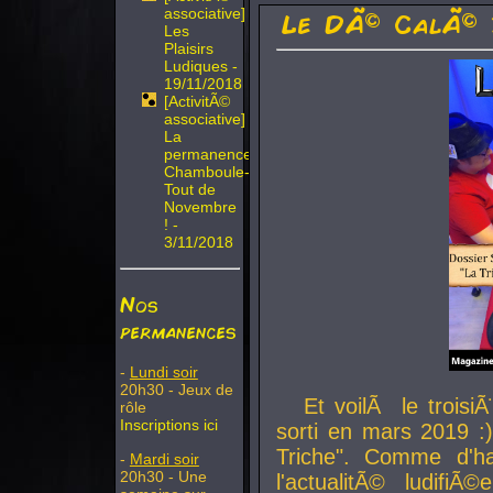
associative]
Le DÃ© CalÃ© 
Les
Plaisirs
Ludiques -
19/11/2018
[ActivitÃ©
associative]
La
permanence
Chamboule-
Tout de
Novembre
! -
3/11/2018
Nos
permanences
-
Lundi soir
20h30 - Jeux de
Et voilÃ le troi
rôle
Inscriptions ici
sorti en mars 2019 :)
Triche". Comme d'ha
-
Mardi soir
20h30 - Une
l'actualitÃ© ludifi