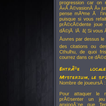
progression car on 
Â«Â Ã©vasionÂ Â» jusq
pense mÃªme Ã l'inf
puisque si vous refai
prÃ©cÃ©dente joue e
dÃ©jÃ lÃ â¦ Si vous 
Åuvres par dessus l
des citations ou d
Cthulhu, de quoi f
courrez dans ce dÃ©da
EntrÃ©e local
Mysterium, le sp
Nombre de joueursÂ :
Pour attaquer le 
prÃ©senter un je
anxiogÃ¨ne que Te