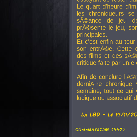
Le quart d'heure d'i
les chroniqueurs se
sÃ©ance de jeu de
prÃ©sente le jeu, son
principales.
Et c'est enfin au tour
son entrÃ©e. Cette c
des films et des sÃ©r
critique faite par un
Afin de conclure l'Ã©
derniÃ¨re chronique
semaine, tout ce qui 
ludique ou associatif 
La
LBD
- Le 19/11/2
Commentaires (447)