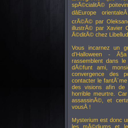
spÃ©cialitÃ© poitev
dâEurope orienta
crÃ©Ã© par Oleksand
illustrÃ© par Xavier 
Ã©ditÃ© chez Libellud
Vous incarnez un gr
d'Halloween - Ã§
rassemblent dans le
dÃ©funt ami, mons
convergence des pou
contacter le fantÃ´me
des visions afin de
horrible meurtre. Ca
assassinÃ©, et cert
vousÂ !
Mysterium est donc un
les mÃ©diums et le