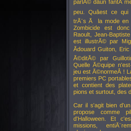
parlÃ© dâun fantÃ´me 
peu. Quâest ce qui
trÃ¨s Ã la mode en
Zombicide est donc
Raoult, Jean-Baptiste
est illustrÃ© par Mi
Ãdouard Guiton, Eric
Ã©ditÃ© par Guillot
Quelle Ã©quipe n'est
jeu est Ã©normeÂ ! La 
premiers PC portable
et contient des plat
pions et surtout, des d
Car il s'agit bien d'u
propose comme pil
d'Halloween. Et c'e
missions, entiÃ¨r