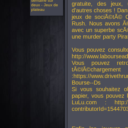
semaine sur
gratuite, des jeux,
deux - Jeux de
plateau
d'autres choses ! Da
jeux de sociÃ©tÃ© O
Rush. Nous avons Ã©
avec un superbe scÃ©
une murder party Pira
Vous pouvez consulte
http://www.laboursead
Vous pouvez ret
tÃ©lÃ©chargement
:https://www.driveth
Bourse--Ds
Si vous souhaitez o
papier, vous pouvez 
LuLu.com : http://w
contributorId=154470