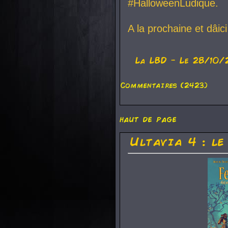
#HalloweenLudique.
A la prochaine et dâic
La
LBD
- Le 28/10/
Commentaires (2423)
haut de page
Ultavia 4 : le