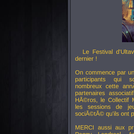
Le Festival d'Ult
dernier !
On commence par un 
participants qui s
nombreux cette an
partenaires associat
HÃ©ros, le Collecti
les sessions de j
sociÃ©tÃ© qu'ils ont
MERCI aussi aux pro