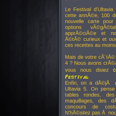
Le Festival d'Ultavia
cette annÃ©e, 100 de
nouvelle carte pour
options vÃ©gÃ©t
apprÃ©ciÃ©e et no
Ã©tÃ© curieux et ouv
ces recettes au moins
Mais de votre cÃ´tÃ©
4 ? Nous avons crÃ©Ã
vous nous disiez
Festival
Enfin, on a dÃ©jÃ de
Ultavia 5. On pens
tables rondes, des
maquillages, des d
concours de cost
N'hÃ©sitez pas Ã nous