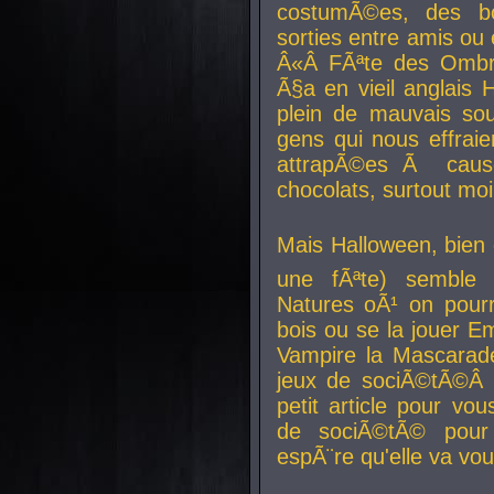
costumÃ©es, des b
sorties entre amis ou 
Â«Â FÃªte des Ombre
Ã§a en vieil anglais 
plein de mauvais sou
gens qui nous effraie
attrapÃ©es Ã caus
chocolats, surtout moi
Mais Halloween, bien q
une fÃªte) semble 
Natures oÃ¹ on pourr
bois ou se la jouer E
Vampire la Mascarade
jeux de sociÃ©tÃ©Â !
petit article pour vo
de sociÃ©tÃ© pour 
espÃ¨re qu'elle va vou