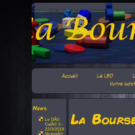
Accueil
La LBD
L
Notre ludo
News
La Bours
Le DÃ©
CalÃ© 3 -
22/3/2019
[ActivitÃ©