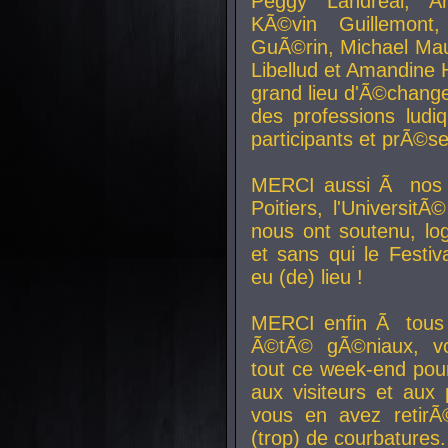
Peggy Landreal, A
KÃ©vin Guillemont
GuÃ©rin, Michael Maur
Libellud et Amandine H
grand lieu d'Ã©chang
des professions lud
participants et prÃ©se
MERCI aussi Ã nos pa
Poitiers, l'Universit
nous ont soutenu, log
et sans qui le Festiv
eu (de) lieu !
MERCI enfin Ã tous
Ã©tÃ© gÃ©niaux, v
tout ce week-end pour
aux visiteurs et aux
vous en avez retirÃ
(trop) de courbatures.