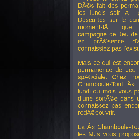
DÃ©s fait des perma
les lundis soir Ã 
Descartes sur le ca
moment-lÃ que v
campagne de Jeu de 
en prÃ©sence d'a
connaissiez pas l'exi
Mais ce qui est encor
permanence de Jeu 
spÃ©ciale. Chez n
Chamboule-Tout Â». 
lundi du mois vous p
d'une soirÃ©e dans 
connaissez pas enco
redÃ©couvrir.
La Â« Chamboule-Tou
les MJs vous propos