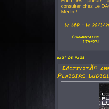
Enfin les joueurs p
consulter chez Le DÃ
Merlin !
La
LBD
- Le 22/3/2
Commentaires
(174427)
haut de page
[ActivitÃ© as
Plaisirs Ludiq