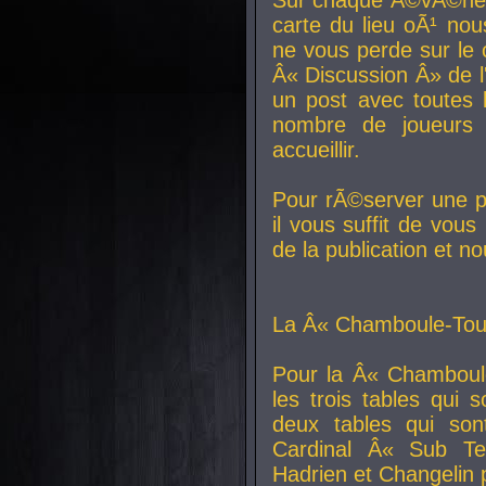
carte du lieu oÃ¹ nou
ne vous perde sur le 
Â« Discussion Â» de 
un post avec toutes 
nombre de joueurs
accueillir.
Pour rÃ©server une pl
il vous suffit de vou
de la publication et n
La Â« Chamboule-Tout
Pour la Â« Chamboul
les trois tables qui
deux tables qui so
Cardinal
Â« Sub Ter
Hadrien et
Changelin
p