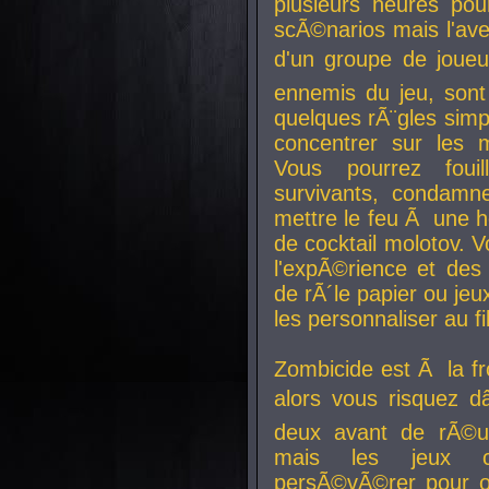
plusieurs heures pour
scÃ©narios mais l'av
d'un groupe de joueur
ennemis du jeu, sont
quelques rÃ¨gles simp
concentrer sur les 
Vous pourrez foui
survivants, condamn
mettre le feu Ã une
de cocktail molotov. 
l'expÃ©rience et de
de rÃ´le papier ou je
les personnaliser au fil
Zombicide est Ã la fr
alors vous risquez d
deux avant de rÃ©us
mais les jeux co
persÃ©vÃ©rer pour ob