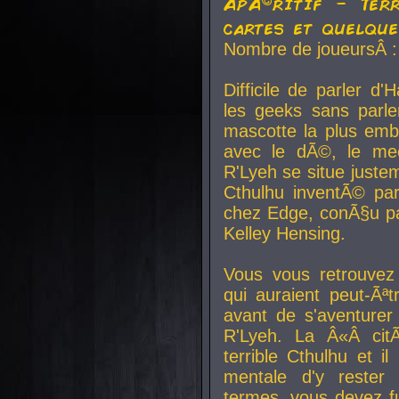
ApÃ©ritif - Ter
cartes et quelqu
Nombre de joueursÂ :
Difficile de parler d
les geeks sans parle
mascotte la plus emb
avec le dÃ©, le mee
R'Lyeh se situe juste
Cthulhu inventÃ© par
chez Edge, conÃ§u par
Kelley Hensing.
Vous vous retrouvez 
qui auraient peut-Ã
avant de s'aventurer
R'Lyeh. La Â«Â cit
terrible Cthulhu et i
mentale d'y rester 
termes, vous devez fu