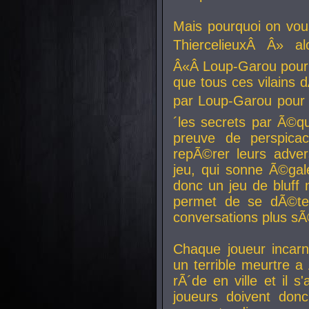
Mais pourquoi on vo
ThiercelieuxÂ Â» al
Â«Â Loup-Garou pour 
que tous ces vilain
par Loup-Garou pour u
´les secrets par Ã©qu
preuve de perspica
repÃ©rer leurs adver
jeu, qui sonne Ã©gale
donc un jeu de bluff 
permet de se dÃ©te
conversations plus sÃ
Chaque joueur incar
un terrible meurtre 
rÃ´de en ville et il s
joueurs doivent donc 