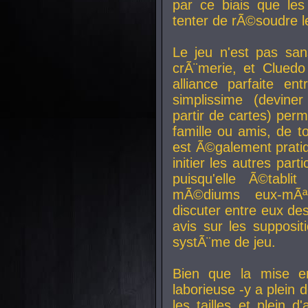
par ce biais que le
tenter de rÃ©soudre l
Le jeu n'est pas san
crÃ¨merie, et Clued
alliance parfaite e
simplissime (devine
partir de cartes) perm
famille ou amis, de t
est Ã©galement prati
initier les autres par
puisqu'elle Ã©tabli
mÃ©diums eux-mÃ
discuter entre eux de
avis sur les supposit
systÃ¨me de jeu.
Bien que la mise e
laborieuse -y a plein 
les tailles et plein d