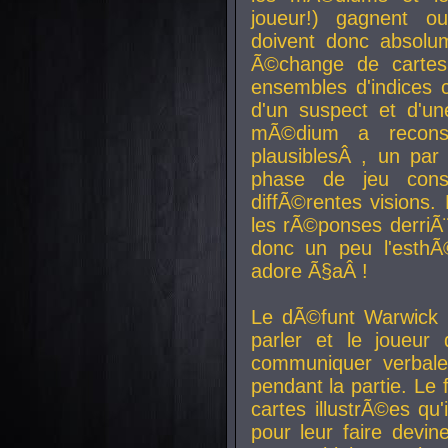
joueur!) gagnent o
doivent donc absolum
Ã©change de cartes
ensembles d'indices c
d'un suspect et d'u
mÃ©dium a reconst
plausiblesÂ , un pa
phase de jeu cons
diffÃ©rentes visions.
les rÃ©ponses derriÃ¨
donc un peu l'esthÃ
adore Ã§aÂ !
Le dÃ©funt Warwick 
parler et le joueur q
communiquer verbale
pendant la partie. Le
cartes illustrÃ©es q
pour leur faire devin