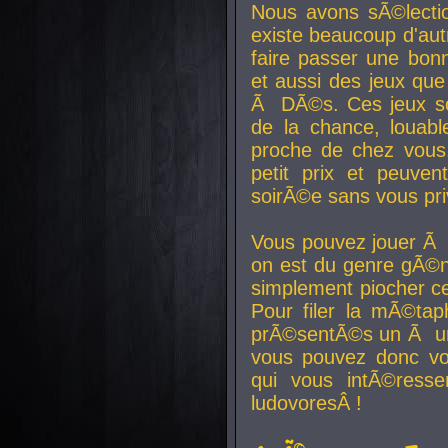
Nous avons sÃ©lectio
existe beaucoup d'autr
faire passer une bon
et aussi des jeux que
Ã DÃ©s. Ces jeux son
de la chance, louab
proche de chez vous.
petit prix et peuve
soirÃ©e sans vous pr
Vous pouvez jouer Ã 
on est du genre gÃ©n
simplement piocher ce
Pour filer la mÃ©tap
prÃ©sentÃ©s un Ã un
vous pouvez donc vo
qui vous intÃ©resse
ludovoresÂ !