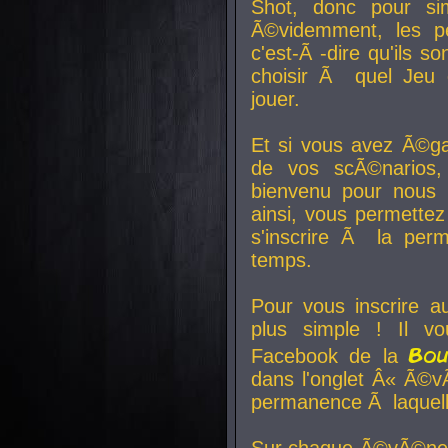
Shot, donc pour si
Ã©videmment, les pe
c'est-Ã -dire qu'ils
choisir Ã quel Jeu 
jouer.
Et si vous avez Ã©ga
de vos scÃ©narios,
bienvenu pour nous 
ainsi, vous permettez
s'inscrire Ã la per
temps.
Pour vous inscrire a
plus simple ! Il vo
Bo
Facebook de la
dans l'onglet Â« Ã©v
permanence Ã laquelle
Sur chaque Ã©vÃ©nem