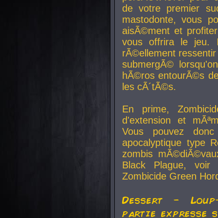
de votre premier su
mastodonte, vous po
aisÃ©ment et profite
vous offrira le jeu.
rÃ©ellement ressentir 
submergÃ© lorsqu'on 
hÃ©ros entourÃ©s de
les cÃ´tÃ©s.
En prime, Zombicide
d'extension et mÃªm
Vous pouvez donc 
apocalyptique type R
zombis mÃ©diÃ©vaux-
Black Plague, voi
Zombicide Green Hor
Dessert - Loup
partie expresse 