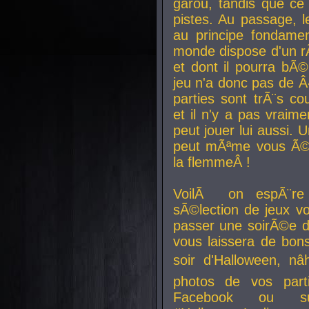
garou, tandis que ce 
pistes. Au passage, le
au principe fondamen
monde dispose d'un rÃ´
et dont il pourra bÃ©
jeu n'a donc pas de 
parties sont trÃ¨s c
et il n'y a pas vraime
peut jouer lui aussi.
peut mÃªme vous Ã©di
la flemmeÂ !
VoilÃ on espÃ¨re 
sÃ©lection de jeux vo
passer une soirÃ©e d
vous laissera de bons
soir d'Halloween, nâ
photos de vos parti
Facebook ou su