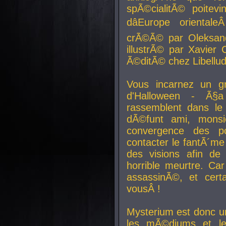
spÃ©cialitÃ© poitev
dâEurope orienta
crÃ©Ã© par Oleksand
illustrÃ© par Xavier 
Ã©ditÃ© chez Libellud
Vous incarnez un gr
d'Halloween - Ã§
rassemblent dans le
dÃ©funt ami, mons
convergence des pou
contacter le fantÃ´me
des visions afin de
horrible meurtre. Ca
assassinÃ©, et cert
vousÂ !
Mysterium est donc un
les mÃ©diums et le