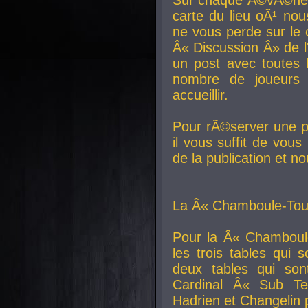
carte du lieu oÃ¹ nou
ne vous perde sur le 
Â« Discussion Â» de 
un post avec toutes 
nombre de joueurs
accueillir.
Pour rÃ©server une pl
il vous suffit de vou
de la publication et n
La Â« Chamboule-Tout
Pour la Â« Chamboul
les trois tables qui
deux tables qui so
Cardinal
Â« Sub Ter
Hadrien et
Changelin
p