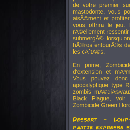
de votre premier su
mastodonte, vous po
aisÃ©ment et profite
vous offrira le jeu.
rÃ©ellement ressentir 
submergÃ© lorsqu'on 
hÃ©ros entourÃ©s de
les cÃ´tÃ©s.
En prime, Zombicide
d'extension et mÃªm
Vous pouvez donc 
apocalyptique type R
zombis mÃ©diÃ©vaux-
Black Plague, voi
Zombicide Green Hor
Dessert - Loup
partie expresse 