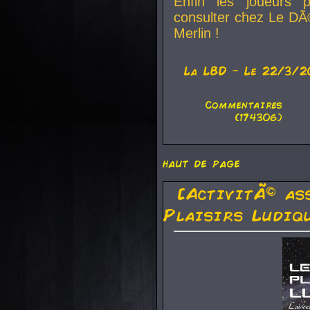
Enfin les joueurs p
consulter chez Le DÃ
Merlin !
La
LBD
- Le 22/3/2
Commentaires
(174306)
haut de page
[ActivitÃ© as
Plaisirs Ludiq