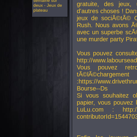
semaine sur
gratuite, des jeux,
deux - Jeux de
plateau
d'autres choses ! Da
jeux de sociÃ©tÃ© O
Rush. Nous avons Ã©
avec un superbe scÃ©
une murder party Pira
Vous pouvez consulte
http://www.laboursead
Vous pouvez ret
tÃ©lÃ©chargement
:https://www.driveth
Bourse--Ds
Si vous souhaitez o
papier, vous pouvez 
LuLu.com : http://w
contributorId=154470