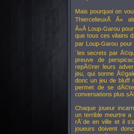
Mais pourquoi on vo
ThiercelieuxÂ Â» al
Â«Â Loup-Garou pour 
que tous ces vilain
par Loup-Garou pour u
´les secrets par Ã©qu
preuve de perspica
repÃ©rer leurs adver
jeu, qui sonne Ã©gale
donc un jeu de bluff 
permet de se dÃ©te
conversations plus sÃ
Chaque joueur incar
un terrible meurtre 
rÃ´de en ville et il s
joueurs doivent donc 