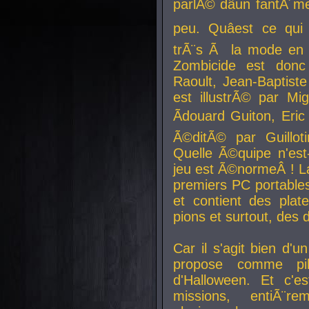
parlÃ© dâun fantÃ´me 
peu. Quâest ce qui
trÃ¨s Ã la mode en
Zombicide est donc
Raoult, Jean-Baptiste
est illustrÃ© par Mi
Ãdouard Guiton, Eric
Ã©ditÃ© par Guillot
Quelle Ã©quipe n'est
jeu est Ã©normeÂ ! La 
premiers PC portable
et contient des plat
pions et surtout, des d
Car il s'agit bien d'u
propose comme pil
d'Halloween. Et c'e
missions, entiÃ¨r