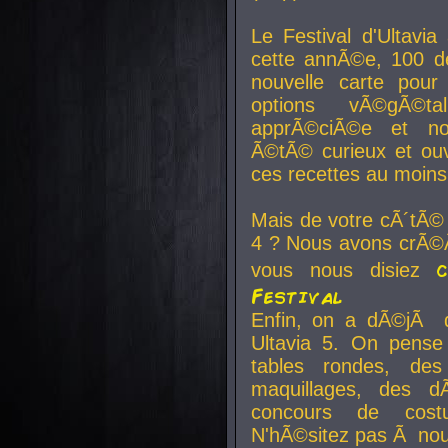
Le Festival d'Ultavia
cette annÃ©e, 100 de
nouvelle carte pour
options vÃ©gÃ©t
apprÃ©ciÃ©e et no
Ã©tÃ© curieux et ouv
ces recettes au moins
Mais de votre cÃ´tÃ©
4 ? Nous avons crÃ©Ã
vous nous disiez
Festival
Enfin, on a dÃ©jÃ de
Ultavia 5. On pens
tables rondes, des
maquillages, des d
concours de cost
N'hÃ©sitez pas Ã nous