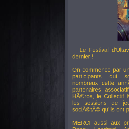
Le Festival d'Ult
dernier !
On commence par un 
participants qui s
nombreux cette an
partenaires associat
HÃ©ros, le Collecti
les sessions de j
sociÃ©tÃ© qu'ils ont
MERCI aussi aux pro