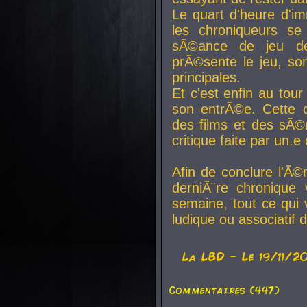
Le quart d'heure d'i
les chroniqueurs se
sÃ©ance de jeu de
prÃ©sente le jeu, son
principales.
Et c'est enfin au tour
son entrÃ©e. Cette c
des films et des sÃ©r
critique faite par un
Afin de conclure l'Ã©
derniÃ¨re chronique
semaine, tout ce qui 
ludique ou associatif 
La
LBD
- Le 19/11/2
Commentaires (447)