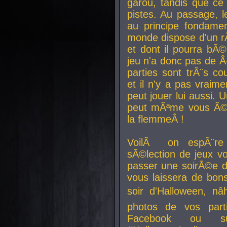
garou, tandis que ce 
pistes. Au passage, le
au principe fondamen
monde dispose d'un rÃ´
et dont il pourra bÃ©
jeu n'a donc pas de 
parties sont trÃ¨s c
et il n'y a pas vraime
peut jouer lui aussi.
peut mÃªme vous Ã©di
la flemmeÂ !
VoilÃ on espÃ¨re 
sÃ©lection de jeux vo
passer une soirÃ©e d
vous laissera de bons
soir d'Halloween, nâ
photos de vos parti
Facebook ou su