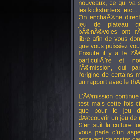
nouveaux, ce qui va so
les kickstarters, etc...
On enchaÃ®ne direct
jeu de plateau q
bÃ©nÃ©voles ont rÃ
libre afin de vous don
que vous puissiez vou
Ensuite il y a le ZÃ
particuliÃ¨re et 
l'Ã©mission, qui pa
l'origine de certains
un rapport avec le th
L'Ã©mission continue
test mais cette fois-c
que pour le jeu d
dÃ©couvrir un jeu de r
S'en suit la culture l
vous parle d'un aspe
essayant de rester da