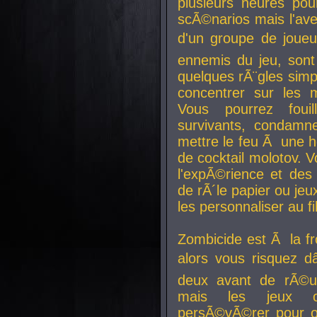
plusieurs heures pour
scÃ©narios mais l'av
d'un groupe de joueur
ennemis du jeu, sont
quelques rÃ¨gles simp
concentrer sur les 
Vous pourrez foui
survivants, condamn
mettre le feu Ã une
de cocktail molotov. 
l'expÃ©rience et de
de rÃ´le papier ou je
les personnaliser au fil
Zombicide est Ã la fr
alors vous risquez d
deux avant de rÃ©us
mais les jeux co
persÃ©vÃ©rer pour ob