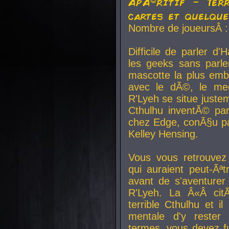
ApÃ©ritif - Ter
cartes et quelqu
Nombre de joueursÂ :
Difficile de parler d
les geeks sans parle
mascotte la plus emb
avec le dÃ©, le mee
R'Lyeh se situe juste
Cthulhu inventÃ© par
chez Edge, conÃ§u par
Kelley Hensing.
Vous vous retrouvez 
qui auraient peut-Ã
avant de s'aventurer
R'Lyeh. La Â«Â cit
terrible Cthulhu et i
mentale d'y rester 
termes, vous devez fu