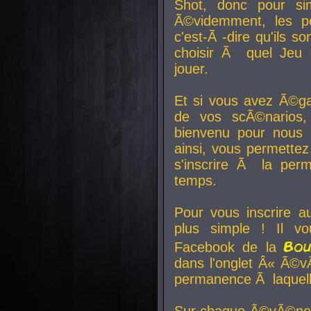
Shot, donc pour si
Ã©videmment, les pe
c'est-Ã -dire qu'ils
choisir Ã quel Jeu 
jouer.
Et si vous avez Ã©ga
de vos scÃ©narios,
bienvenu pour nous 
ainsi, vous permettez
s'inscrire Ã la per
temps.
Pour vous inscrire a
plus simple ! Il vo
Bo
Facebook de la
dans l'onglet Â« Ã©v
permanence Ã laquelle
Sur chaque Ã©vÃ©nem