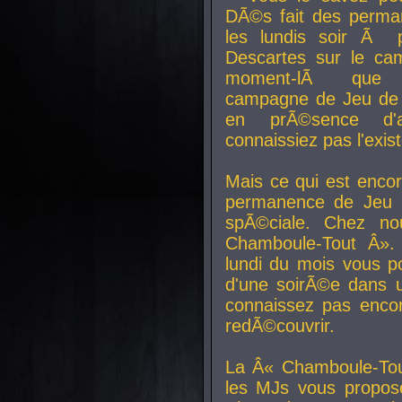
DÃ©s fait des perma
les lundis soir Ã 
Descartes sur le ca
moment-lÃ que v
campagne de Jeu de 
en prÃ©sence d'a
connaissiez pas l'exi
Mais ce qui est encor
permanence de Jeu 
spÃ©ciale. Chez n
Chamboule-Tout Â». 
lundi du mois vous p
d'une soirÃ©e dans 
connaissez pas enco
redÃ©couvrir.
La Â« Chamboule-Tou
les MJs vous propos