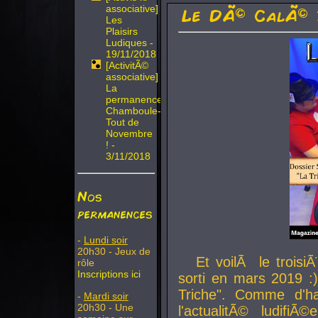
associative]
Le DÃ© CalÃ© 
Les
Plaisirs
Ludiques -
19/11/2018
[ActivitÃ©
associative]
La
permanence
Chamboule-
Tout de
Novembre
! -
3/11/2018
Nos
permanences
-
Lundi soir
20h30 - Jeux de
Et voilÃ le troi
rôle
Inscriptions ici
sorti en mars 2019 :)
Triche". Comme d'ha
-
Mardi soir
20h30 - Une
l'actualitÃ© ludifi