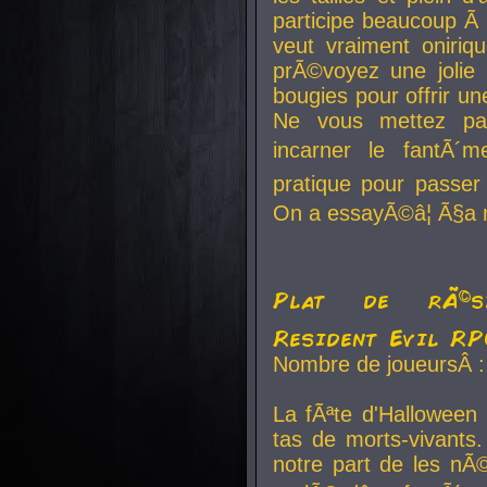
participe beaucoup Ã 
veut vraiment oniriq
prÃ©voyez une jolie
bougies pour offrir un
Ne vous mettez pa
incarner le fantÃ´m
pratique pour passer 
On a essayÃ©â¦ Ã§a n
Plat de rÃ©sis
Resident Evil R
Nombre de joueursÂ :
La fÃªte d'Halloween
tas de morts-vivants.
notre part de les nÃ©