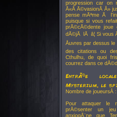
progression car on 
Â«Â Ã©vasionÂ Â» jusq
pense mÃªme Ã l'inf
puisque si vous refai
prÃ©cÃ©dente joue e
dÃ©jÃ lÃ â¦ Si vous 
Åuvres par dessus l
des citations ou d
Cthulhu, de quoi f
courrez dans ce dÃ©da
EntrÃ©e local
Mysterium, le sp
Nombre de joueursÂ :
Pour attaquer le 
prÃ©senter un je
anxiogÃ¨ne que Te