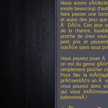
Nous avons sÃ©lectio
existe beaucoup d'autr
faire passer une bon
et aussi des jeux que
Ã DÃ©s. Ces jeux son
de la chance, louab
proche de chez vous.
petit prix et peuve
soirÃ©e sans vous pr
Vous pouvez jouer Ã 
on est du genre gÃ©n
simplement piocher ce
Pour filer la mÃ©tap
prÃ©sentÃ©s un Ã un
vous pouvez donc vo
qui vous intÃ©resse
ludovoresÂ !