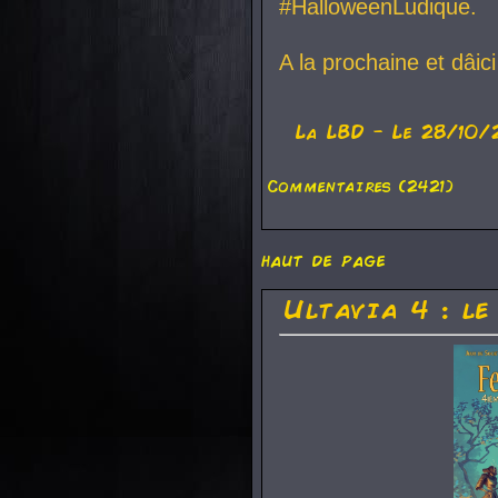
#HalloweenLudique.
A la prochaine et dâic
La
LBD
- Le 28/10/
Commentaires (2421)
haut de page
Ultavia 4 : le