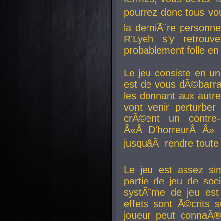
pourrez donc tous vous
la derniÃ¨re personne
R'Lyeh s'y retro
probablement folle en
Le jeu consiste en une
est de vous dÃ©barra
les donnant aux aut
vont venir perturber 
crÃ©ent un contre-
Â«Â D'horreurÂ Â» 
jusquâÃ rendre tout
Le jeu est assez si
partie de jeu de soc
systÃ¨me de jeu est
effets sont Ã©crits 
joueur peut connaÃ®