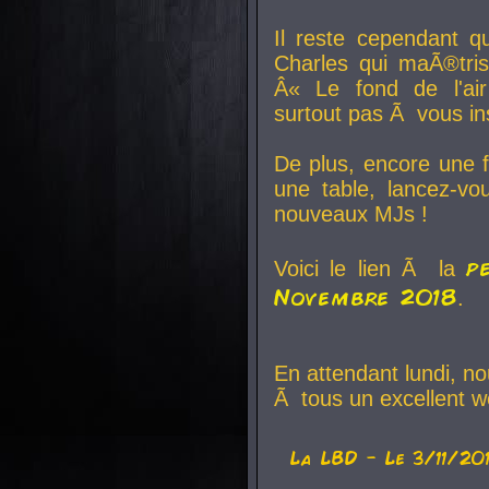
Il reste cependant q
Charles qui maÃ®tri
Â« Le fond de l'air
surtout pas Ã vous ins
De plus, encore une f
une table, lancez-v
nouveaux MJs !
p
Voici le lien Ã la
Novembre 2018
.
En attendant lundi, n
Ã tous un excellent w
La
LBD
- Le 3/11/20