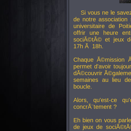
Si vous ne le sav
de notre association 
universitaire de Poit
offrir une heure en
sociÃ©tÃ© et jeux d
17h Ã 18h.
Chaque Ã©mission Ã
permet d'avoir toujo
dÃ©couvrir Ã©galemen
semaines au lieu d
boucle.
Alors, qu'est-ce qu
concrÃ¨tement ?
Eh bien on vous parl
de jeux de sociÃ©tÃ©