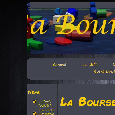
Accueil
La LBD
L
Notre ludo
News
La Bours
Le DÃ©
CalÃ© 3 -
22/3/2019
[ActivitÃ©