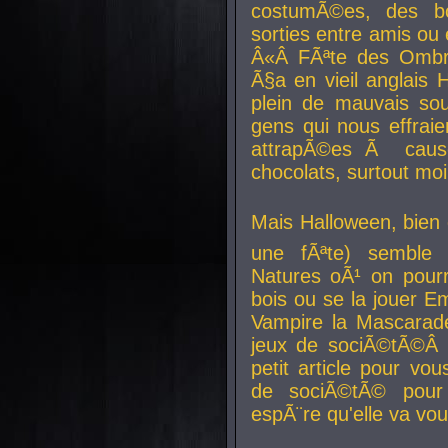
costumÃ©es, des b
sorties entre amis ou 
Â«Â FÃªte des Ombre
Ã§a en vieil anglais 
plein de mauvais sou
gens qui nous effraie
attrapÃ©es Ã caus
chocolats, surtout moi
Mais Halloween, bien q
une fÃªte) semble 
Natures oÃ¹ on pourr
bois ou se la jouer E
Vampire la Mascarade
jeux de sociÃ©tÃ©Â !
petit article pour vo
de sociÃ©tÃ© pour 
espÃ¨re qu'elle va vou