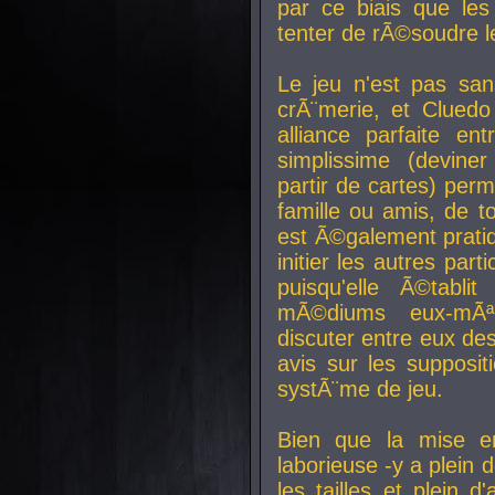
par ce biais que le
tenter de rÃ©soudre l
Le jeu n'est pas san
crÃ¨merie, et Clued
alliance parfaite e
simplissime (devine
partir de cartes) perm
famille ou amis, de t
est Ã©galement prati
initier les autres par
puisqu'elle Ã©tabli
mÃ©diums eux-mÃ
discuter entre eux de
avis sur les supposit
systÃ¨me de jeu.
Bien que la mise e
laborieuse -y a plein 
les tailles et plein d