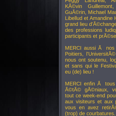
Peggy Landreal, A
KÃ©vin Guillemont
GuÃ©rin, Michael Maur
Libellud et Amandine H
grand lieu d'Ã©chang
des professions lud
participants et prÃ©se
MERCI aussi Ã nos pa
Poitiers, l'Universit
nous ont soutenu, log
et sans qui le Festiv
eu (de) lieu !
MERCI enfin Ã tous
Ã©tÃ© gÃ©niaux, v
tout ce week-end pour
aux visiteurs et aux
vous en avez retirÃ
(trop) de courbatures.