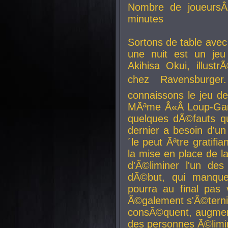
Nombre de joueurs
minutes
Sortons de table ave
une nuit est un je
Akihisa Okui, illus
chez Ravensburger.
connaissons le jeu d
MÃªme Â«Â Loup-Garo
quelques dÃ©fauts qu
dernier a besoin d'un
´le peut Ãªtre gratifi
la mise en place de l
d'Ã©liminer l'un des
dÃ©but, qui manque
pourra au final pas 
Ã©galement s'Ã©ternis
consÃ©quent, augment
des personnes Ã©limi