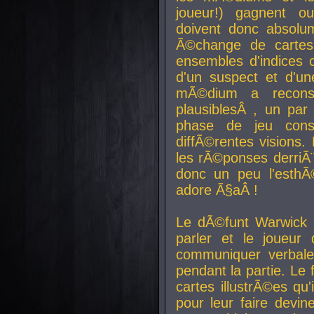
joueur!) gagnent o
doivent donc absolum
Ã©change de cartes
ensembles d'indices c
d'un suspect et d'u
mÃ©dium a reconst
plausiblesÂ , un pa
phase de jeu cons
diffÃ©rentes visions.
les rÃ©ponses derriÃ¨
donc un peu l'esthÃ
adore Ã§aÂ !
Le dÃ©funt Warwick 
parler et le joueur q
communiquer verbale
pendant la partie. Le
cartes illustrÃ©es q
pour leur faire devin