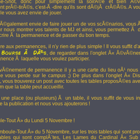
e-Shot, donc pour simplement la soirÃ©e et bien Ã©v
t prÃ©-tirÃ©s, c'est-Ã -dire qu'ils sont dÃ©jÃ crÃ©Ã©s. A vo
le vous avez envie de jouer.
 Ã©galement envie de faire jouer un de vos scÃ©narios, vous Ãª
r nous montrer vos talents de MJ et ainsi, vous permettez Ã d
scrire Ã la permanence et de passer du bon temps.
re aux permanences, il n'y rien de plus simple ! Il vous suffit d'a
Bourse Ã DÃ©s
a
, de regarder dans l'onglet Â« Ã©vÃ©ne
anence Ã laquelle vous voulez participer.
Ã©nement de permanence il y a une carte du lieu oÃ¹ nous l
ne vous perde sur le campus ;) De plus dans l'onglet Â« Di
vous trouverez un post avec toutes les tables proposÃ©es av
que la table peut accueillir.
une place (ou plusieurs) Ã un table, il vous suffit de vous in
 la publication et nous vous ajouterons !
e-Tout Â» du Lundi 5 Novembre !
boule-Tout Â» du 5 Novembre, sur les trois tables qui sont pro
bles qui sont complÃ¨tes,
Les Lames du Cardinal
Â« Sub T