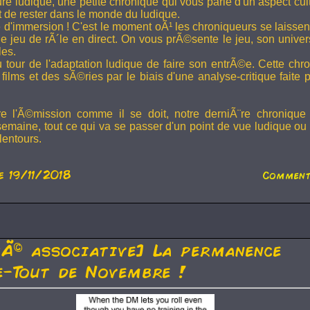
ture ludique, une petite chronique qui vous parle d'un aspect cu
t de rester dans le monde du ludique.
 d'immersion ! C'est le moment oÃ¹ les chroniqueurs se laissen
 jeu de rÃ´le en direct. On vous prÃ©sente le jeu, son univer
les.
u tour de l'adaptation ludique de faire son entrÃ©e. Cette chr
films et des sÃ©ries par le biais d'une analyse-critique faite 
re l'Ã©mission comme il se doit, notre derniÃ¨re chronique
semaine, tout ce qui va se passer d'un point de vue ludique ou 
lentours.
e 19/11/2018
Comment
tÃ© associative] La permanence
-Tout de Novembre !