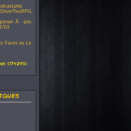
podcast.php
 DriveThruRPG
mprimer Ã prix
44703
ois Faces ou Le
es (174293)
iques