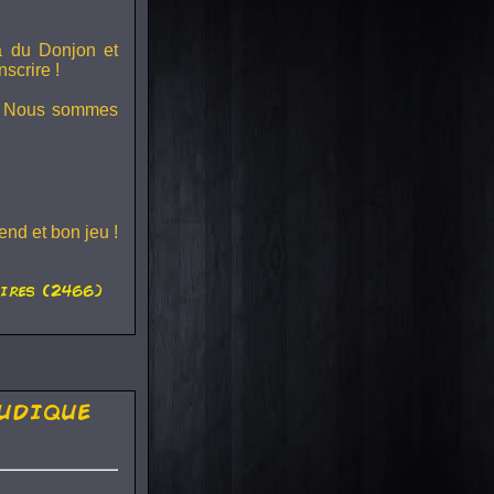
ra du
Donjon et
scrire !
s ! Nous sommes
nd et bon jeu !
ires (2466)
udique