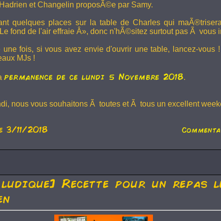
Hadrien et
Changelin
proposÃ©e par Samy.
dant quelques places sur la table de Charles qui maÃ®trise
e fond de l'air effraie Â», donc n'hÃ©sitez surtout pas Ã vous in
 une fois, si vous avez envie d'ouvrir une table, lancez-vou
eaux MJs !
permanence de ce lundi 5 Novembre 2018
la
.
ndi, nous vous souhaitons Ã toutes et Ã tous un excellent weeke
e 3/11/2018
Commenta
 ludique] Recette pour un repas l
en