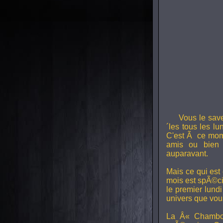
Vous le sav
´les tous les l
C'est Ã ce mom
amis ou bien 
auparavant.
Mais ce qui est
mois est spÃ©ci
le premier lund
univers que vou
La Â« Chambou