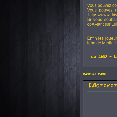
Vous pouvez con
Vous pouvez r
:https://www.dr
Si vous souhai
coÃ»tant sur Lu
Enfin les joueu
labo de Merlin !
La
LBD
- L
haut de page
[Activi