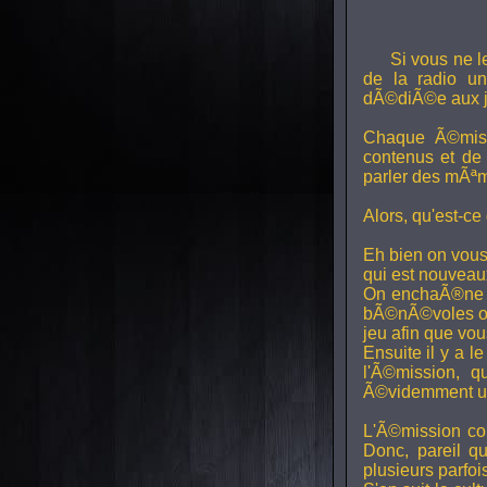
Si vous ne l
de la radio uni
dÃ©diÃ©e aux j
Chaque Ã©miss
contenus et de
parler des mÃªm
Alors, qu'est-ce
Eh bien on vous
qui est nouveaux,
On enchaÃ®ne di
bÃ©nÃ©voles ont
jeu afin que vo
Ensuite il y a l
l'Ã©mission, qu
Ã©videmment un 
L'Ã©mission con
Donc, pareil q
plusieurs parfois