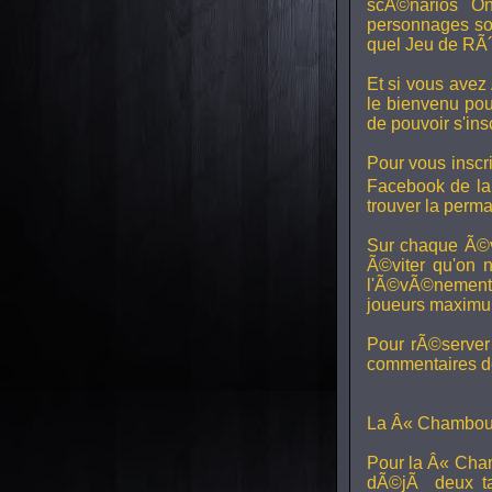
scÃ©narios On
personnages son
quel Jeu de RÃ´
Et si vous avez
le bienvenu pou
de pouvoir s'in
Pour vous inscri
Facebook de l
trouver la perm
Sur chaque Ã©v
Ã©viter qu'on 
l'Ã©vÃ©nement, 
joueurs maximum 
Pour rÃ©server 
commentaires de
La Â« Chamboul
Pour la Â« Cham
dÃ©jÃ deux ta