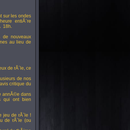
t sur les ondes
 heure entiÃ¨re
Ã 18h.
s de nouveaux
nes au lieu de
ux de rÃ´le, ce
lusieurs de nos
vis critique du
ette annÃ©e dans
ts qui ont bien
 jeu de rÃ´le !
u de rÃ´le (ou