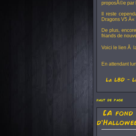
proposÃ©e par 
Il reste cepen
Dragons V5
Â« L
De plus, encore
friands de nouv
Voici le lien Ã 
En attendant lu
La
LBD
- L
haut de page
[A fond
d'Hallowe