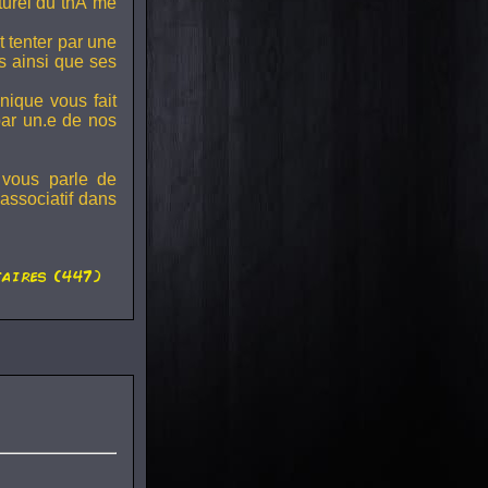
lturel du thÃ¨me
t tenter par une
s ainsi que ses
onique vous fait
par un.e de nos
 vous parle de
associatif dans
aires (447)