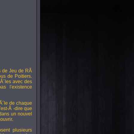
s de Jeu de RÃ
us de Poitiers.
Ã´les avec des
s l'existence
RÃ´le de chaque
est-Ã -dire que
 dans un nouvel
uvrir.
ent plusieurs