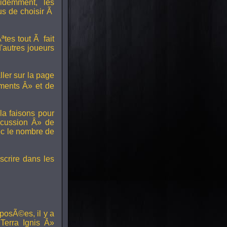
idemment, les
us de choisir Ã
tes tout Ã fait
'autres joueurs
ller sur la page
ments Â» et de
a faisons pour
scussion Â» de
ec le nombre de
scrire dans les
posÃ©es, il y a
erra Ignis Â»