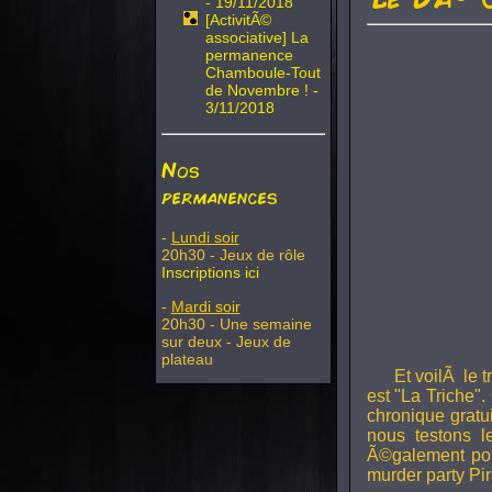
- 19/11/2018
[ActivitÃ©
associative] La
permanence
Chamboule-Tout
de Novembre ! -
3/11/2018
Nos
permanences
-
Lundi soir
20h30 - Jeux de rôle
Inscriptions ici
-
Mardi soir
20h30 - Une semaine
sur deux - Jeux de
plateau
Et voilÃ le 
est "La Triche".
chronique gratu
nous testons 
Ã©galement pou
murder party Pir