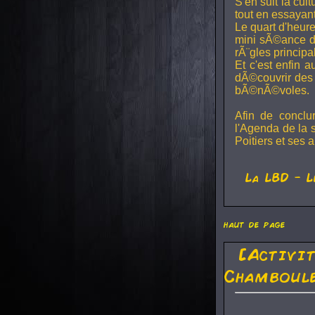
S'en suit la cul
tout en essayan
Le quart d'heure
mini sÃ©ance de
rÃ¨gles principa
Et c'est enfin a
dÃ©couvrir des 
bÃ©nÃ©voles.
Afin de conclu
l'Agenda de la 
Poitiers et ses a
La
LBD
- L
haut de page
[Activi
Chamboule