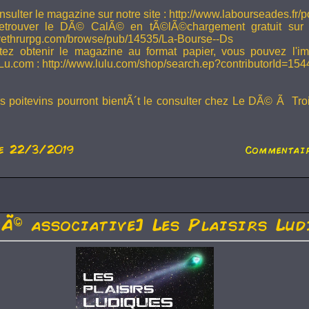
sulter le magazine sur notre site : http://www.labourseades.fr/
etrouver le DÃ© CalÃ© en tÃ©lÃ©chargement gratuit sur
ivethrurpg.com/browse/pub/14535/La-Bourse--Ds
tez obtenir le magazine au format papier, vous pouvez l'i
Lu.com : http://www.lulu.com/shop/search.ep?contributorId=15
rs poitevins pourront bientÃ´t le consulter chez Le DÃ© Ã Tr
e 22/3/2019
Commentair
tÃ© associative] Les Plaisirs Lud