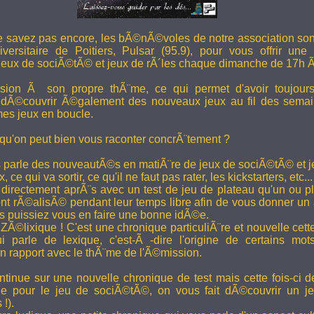
e savez pas encore, les bÃ©nÃ©voles de notre association son
versitaire de Poitiers, Pulsar (95.9), pour vous offrir une
eux de sociÃ©tÃ© et jeux de rÃ´les chaque dimanche de 17h 
ion Ã son propre thÃ¨me, ce qui permet d'avoir toujour
 dÃ©couvrir Ã©galement des nouveaux jeux au fil des semai
es jeux en boucle.
 qu'on peut bien vous raconter concrÃ¨tement ?
 parle des nouveautÃ©s en matiÃ¨re de jeux de sociÃ©tÃ© et je
 ce qui va sortir, ce qu'il ne faut pas rater, les kickstarters, etc...
rectement aprÃ¨s avec un test de jeu de plateau qu'un ou p
 rÃ©alisÃ© pendant leur temps libre afin de vous donner un a
us puissiez vous en faire une bonne idÃ©e.
e ZÃ©lixique ! C'est une chronique particuliÃ¨re et nouvelle c
i parle de lexique, c'est-Ã -dire l'origine de certains mo
rapport avec le thÃ¨me de l'Ã©mission.
tinue sur une nouvelle chronique de test mais cette fois-ci de
ue pour le jeu de sociÃ©tÃ©, on vous fait dÃ©couvrir un je
 !).