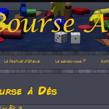
Le festival d'Ultavia
Le saviez-vous ?
Notr
urse à Dés
CalÃ© 3