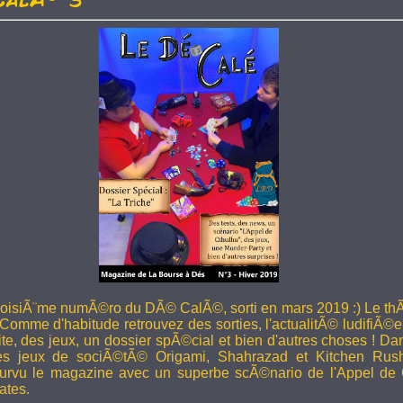
troisiÃ¨me numÃ©ro du DÃ© CalÃ©, sorti en mars 2019 :) Le thÃ
 Comme d'habitude retrouvez des sorties, l'actualitÃ© ludifiÃ©e
ite, des jeux, un dossier spÃ©cial et bien d'autres choses ! 
les jeux de sociÃ©tÃ© Origami, Shahrazad et Kitchen Rus
rvu le magazine avec un superbe scÃ©nario de l'Appel de 
ates.