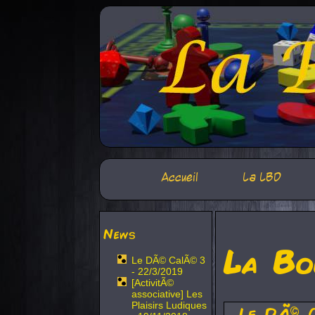
Accueil
La LBD
News
La Bo
Le DÃ© CalÃ© 3
- 22/3/2019
[ActivitÃ©
associative] Les
Plaisirs Ludiques
Le DÃ© 