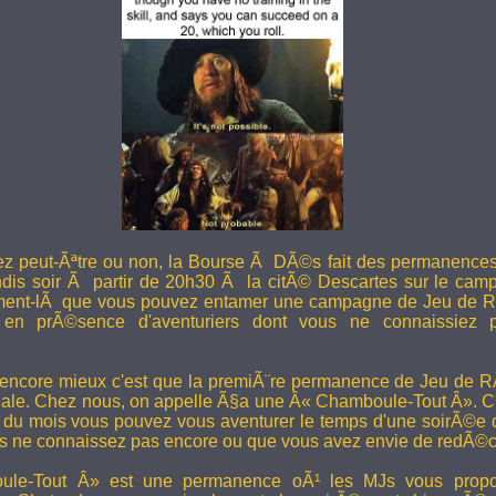
ez peut-Ãªtre ou non, la Bourse Ã DÃ©s fait des permanence
undis soir Ã partir de 20h30 Ã la citÃ© Descartes sur le camp
ent-lÃ que vous pouvez entamer une campagne de Jeu de R
en prÃ©sence d'aventuriers dont vous ne connaissiez pa
 encore mieux c'est que la premiÃ¨re permanence de Jeu de 
ale. Chez nous, on appelle Ã§a une Â« Chamboule-Tout Â». C'
i du mois vous pouvez vous aventurer le temps d'une soirÃ©e
s ne connaissez pas encore ou que vous avez envie de redÃ©co
le-Tout Â» est une permanence oÃ¹ les MJs vous propos