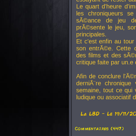
Le quart d'heure d'i
les chroniqueurs se
sÃ©ance de jeu de
prÃ©sente le jeu, son
principales.
Et c'est enfin au tour
son entrÃ©e. Cette c
des films et des sÃ©r
critique faite par un
Afin de conclure l'Ã©
derniÃ¨re chronique
semaine, tout ce qui 
ludique ou associatif 
La
LBD
- Le 19/11/2
Commentaires (447)