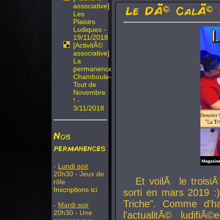
associative]
Le DÃ© CalÃ© 
Les
Plaisirs
Ludiques -
19/11/2018
[ActivitÃ©
associative]
La
permanence
Chamboule-
Tout de
Novembre
! -
3/11/2018
Nos
permanences
-
Lundi soir
20h30 - Jeux de
Et voilÃ le troi
rôle
Inscriptions ici
sorti en mars 2019 :)
Triche". Comme d'ha
-
Mardi soir
20h30 - Une
l'actualitÃ© ludifi