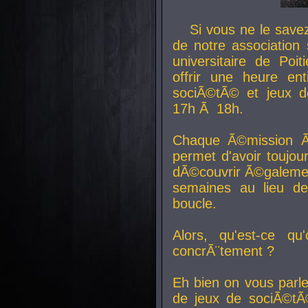
Si vous ne le sav
de notre association 
universitaire de Poit
offrir une heure en
sociÃ©tÃ© et jeux d
17h Ã 18h.
Chaque Ã©mission Ã
permet d'avoir toujo
dÃ©couvrir Ã©galemen
semaines au lieu d
boucle.
Alors, qu'est-ce qu
concrÃ¨tement ?
Eh bien on vous parl
de jeux de sociÃ©tÃ©