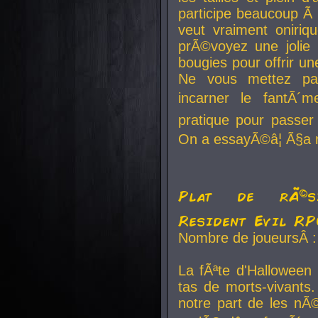
participe beaucoup Ã 
veut vraiment oniriq
prÃ©voyez une jolie
bougies pour offrir un
Ne vous mettez pa
incarner le fantÃ´m
pratique pour passer 
On a essayÃ©â¦ Ã§a n
Plat de rÃ©sis
Resident Evil R
Nombre de joueursÂ :
La fÃªte d'Halloween
tas de morts-vivants.
notre part de les nÃ©