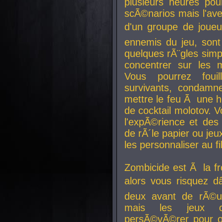
plusieurs heures pour
scÃ©narios mais l'av
d'un groupe de joueur
ennemis du jeu, sont
quelques rÃ¨gles simp
concentrer sur les 
Vous pourrez foui
survivants, condamn
mettre le feu Ã une
de cocktail molotov. 
l'expÃ©rience et de
de rÃ´le papier ou je
les personnaliser au fil
Zombicide est Ã la fr
alors vous risquez d
deux avant de rÃ©us
mais les jeux co
persÃ©vÃ©rer pour ob