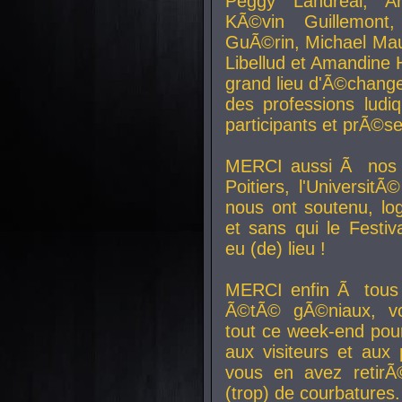
Peggy Landreal, A
KÃ©vin Guillemont
GuÃ©rin, Michael Maur
Libellud et Amandine H
grand lieu d'Ã©chang
des professions lud
participants et prÃ©se
MERCI aussi Ã nos pa
Poitiers, l'Universit
nous ont soutenu, log
et sans qui le Festiv
eu (de) lieu !
MERCI enfin Ã tous
Ã©tÃ© gÃ©niaux, v
tout ce week-end pour
aux visiteurs et aux
vous en avez retirÃ
(trop) de courbatures.