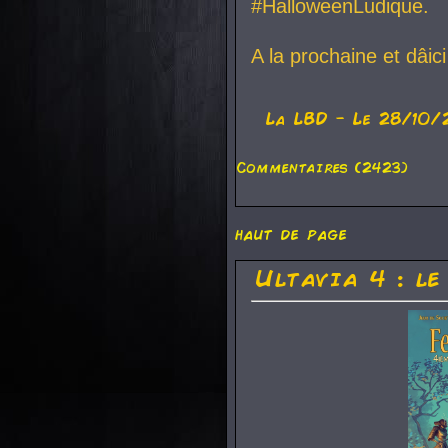
#HalloweenLudique.
A la prochaine et dâic
La
LBD
- Le 28/10/
Commentaires (2423)
haut de page
Ultavia 4 : le