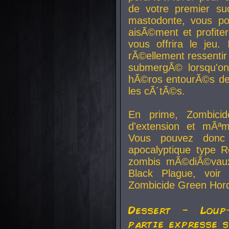
de votre premier su
mastodonte, vous po
aisÃ©ment et profite
vous offrira le jeu.
rÃ©ellement ressentir 
submergÃ© lorsqu'on 
hÃ©ros entourÃ©s de
les cÃ´tÃ©s.
En prime, Zombicide
d'extension et mÃªm
Vous pouvez donc 
apocalyptique type R
zombis mÃ©diÃ©vaux-
Black Plague, voi
Zombicide Green Hor
Dessert - Loup
partie expresse 