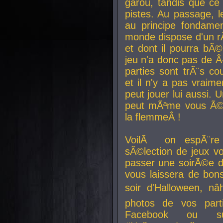
garou, tandis que ce 
pistes. Au passage, le
au principe fondamen
monde dispose d'un rÃ´
et dont il pourra bÃ©
jeu n'a donc pas de 
parties sont trÃ¨s c
et il n'y a pas vraime
peut jouer lui aussi.
peut mÃªme vous Ã©di
la flemmeÂ !
VoilÃ on espÃ¨re 
sÃ©lection de jeux vo
passer une soirÃ©e d
vous laissera de bons
soir d'Halloween, nâ
photos de vos parti
Facebook ou su