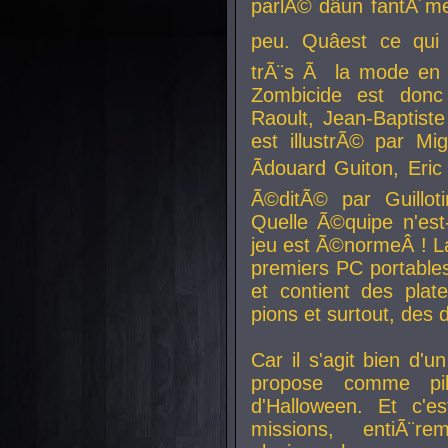
parlÃ© dâun fantÃ´me 
peu. Quâest ce qui
trÃ¨s Ã la mode en
Zombicide est donc
Raoult, Jean-Baptiste
est illustrÃ© par Mi
Ãdouard Guiton, Eric
Ã©ditÃ© par Guillot
Quelle Ã©quipe n'est
jeu est Ã©normeÂ ! La 
premiers PC portable
et contient des plat
pions et surtout, des d
Car il s'agit bien d'u
propose comme pil
d'Halloween. Et c'e
missions, entiÃ¨r