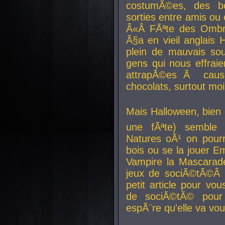
costumÃ©es, des b
sorties entre amis ou 
Â«Â FÃªte des Ombre
Ã§a en vieil anglais 
plein de mauvais sou
gens qui nous effraie
attrapÃ©es Ã caus
chocolats, surtout moi
Mais Halloween, bien q
une fÃªte) semble 
Natures oÃ¹ on pourr
bois ou se la jouer E
Vampire la Mascarade
jeux de sociÃ©tÃ©Â !
petit article pour vo
de sociÃ©tÃ© pour 
espÃ¨re qu'elle va vou