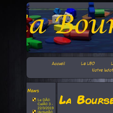
Accueil
La LBD
L
Notre ludo
News
La Bours
Le DÃ©
CalÃ© 3 -
22/3/2019
[ActivitÃ©