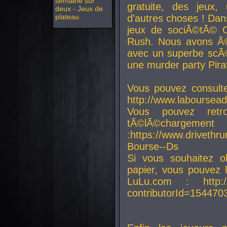
semaine sur
gratuite, des jeux,
deux - Jeux de
plateau
d'autres choses ! Da
jeux de sociÃ©tÃ© O
Rush. Nous avons Ã©
avec un superbe scÃ©
une murder party Pira
Vous pouvez consulte
http://www.laboursead
Vous pouvez ret
tÃ©lÃ©chargement
:https://www.driveth
Bourse--Ds
Si vous souhaitez o
papier, vous pouvez 
LuLu.com : http://w
contributorId=154470