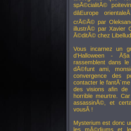
spÃ©cialitÃ© poitev
dâEurope orienta
crÃ©Ã© par Oleksand
illustrÃ© par Xavier 
Ã©ditÃ© chez Libellud
Vous incarnez un gr
d'Halloween - Ã§
rassemblent dans le
dÃ©funt ami, mons
convergence des pou
contacter le fantÃ´me
des visions afin de
horrible meurtre. Ca
assassinÃ©, et cert
vousÂ !
Mysterium est donc un
les mÃ©diums et le