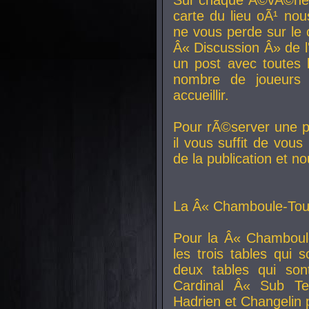
carte du lieu oÃ¹ nou
ne vous perde sur le 
Â« Discussion Â» de 
un post avec toutes 
nombre de joueurs
accueillir.
Pour rÃ©server une pl
il vous suffit de vou
de la publication et n
La Â« Chamboule-Tout
Pour la Â« Chamboul
les trois tables qui
deux tables qui so
Cardinal
Â« Sub Ter
Hadrien et
Changelin
p