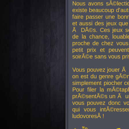
Nous avons sÃ©lectio
existe beaucoup d'autr
faire passer une bon
et aussi des jeux que
Ã DÃ©s. Ces jeux son
de la chance, louab
proche de chez vous.
petit prix et peuve
soirÃ©e sans vous pr
Vous pouvez jouer Ã 
on est du genre gÃ©n
simplement piocher ce
Pour filer la mÃ©tap
prÃ©sentÃ©s un Ã un
vous pouvez donc vo
qui vous intÃ©resse
ludovoresÂ !