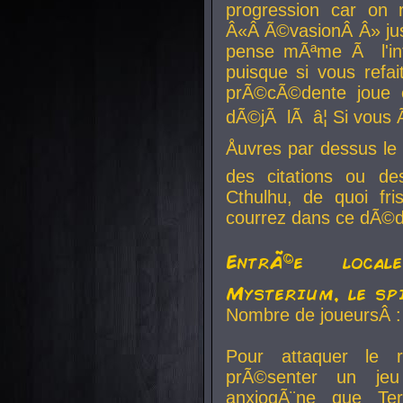
progression car on 
Â«Â Ã©vasionÂ Â» jusq
pense mÃªme Ã l'inf
puisque si vous refai
prÃ©cÃ©dente joue e
dÃ©jÃ lÃ â¦ Si vous 
Åuvres par dessus l
des citations ou d
Cthulhu, de quoi f
courrez dans ce dÃ©da
EntrÃ©e local
Mysterium, le sp
Nombre de joueursÂ :
Pour attaquer le 
prÃ©senter un je
anxiogÃ¨ne que Te