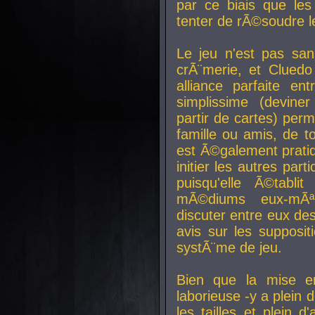
par ce biais que le
tenter de rÃ©soudre l
Le jeu n'est pas san
crÃ¨merie, et Clued
alliance parfaite e
simplissime (devine
partir de cartes) perm
famille ou amis, de t
est Ã©galement prati
initier les autres par
puisqu'elle Ã©tabli
mÃ©diums eux-mÃ
discuter entre eux de
avis sur les supposit
systÃ¨me de jeu.
Bien que la mise e
laborieuse -y a plein 
les tailles et plein d