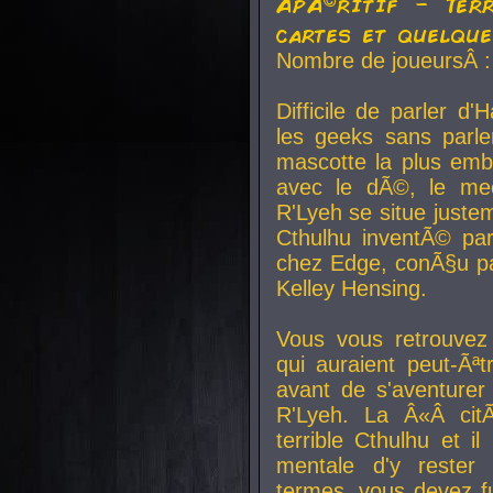
ApÃ©ritif - Ter
cartes et quelqu
Nombre de joueursÂ :
Difficile de parler d
les geeks sans parle
mascotte la plus emb
avec le dÃ©, le mee
R'Lyeh se situe juste
Cthulhu inventÃ© par
chez Edge, conÃ§u par
Kelley Hensing.
Vous vous retrouvez 
qui auraient peut-Ã
avant de s'aventurer
R'Lyeh. La Â«Â cit
terrible Cthulhu et i
mentale d'y rester 
termes, vous devez fu