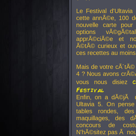
Le Festival d'Ultavia
cette annÃ©e, 100 de
nouvelle carte pour
options vÃ©gÃ©t
apprÃ©ciÃ©e et no
Ã©tÃ© curieux et ouv
ces recettes au moins
Mais de votre cÃ´tÃ©
4 ? Nous avons crÃ©Ã
vous nous disiez
Festival
Enfin, on a dÃ©jÃ de
Ultavia 5. On pens
tables rondes, des
maquillages, des d
concours de cost
N'hÃ©sitez pas Ã nous