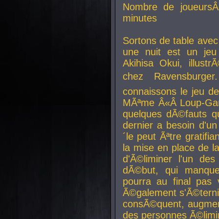
Nombre de joueurs
minutes
Sortons de table ave
une nuit est un je
Akihisa Okui, illus
chez Ravensburger.
connaissons le jeu d
MÃªme Â«Â Loup-Garo
quelques dÃ©fauts qu
dernier a besoin d'un
´le peut Ãªtre gratifi
la mise en place de l
d'Ã©liminer l'un des
dÃ©but, qui manque
pourra au final pas 
Ã©galement s'Ã©ternis
consÃ©quent, augment
des personnes Ã©limi