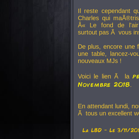
Il reste cependant q
Charles qui maÃ®tri
Â« Le fond de l'air
surtout pas Ã vous ins
De plus, encore une f
une table, lancez-v
nouveaux MJs !
p
Voici le lien Ã la
Novembre 2018
.
En attendant lundi, n
Ã tous un excellent w
La
LBD
- Le 3/11/20