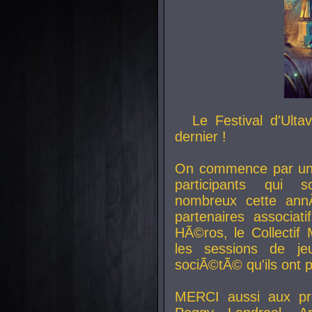
Le Festival d'Ult
dernier !
On commence par un 
participants qui s
nombreux cette an
partenaires associat
HÃ©ros, le Collecti
les sessions de j
sociÃ©tÃ© qu'ils ont
MERCI aussi aux pro