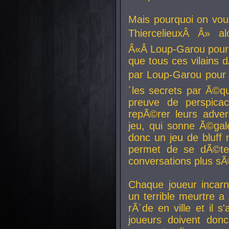
Mais pourquoi on vo
ThiercelieuxÂ Â» al
Â«Â Loup-Garou pour 
que tous ces vilain
par Loup-Garou pour u
´les secrets par Ã©qu
preuve de perspica
repÃ©rer leurs adver
jeu, qui sonne Ã©gale
donc un jeu de bluff 
permet de se dÃ©te
conversations plus sÃ
Chaque joueur incar
un terrible meurtre 
rÃ´de en ville et il s
joueurs doivent donc 