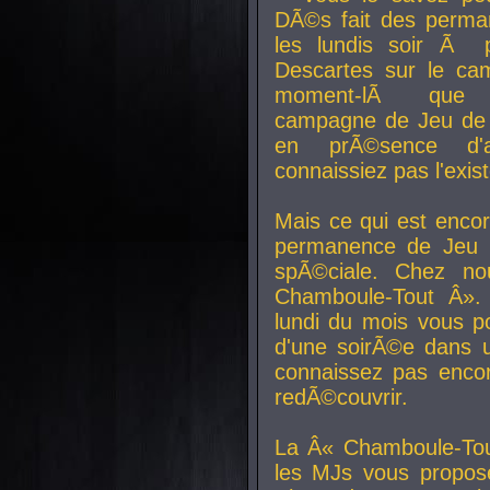
DÃ©s fait des perma
les lundis soir Ã 
Descartes sur le ca
moment-lÃ que v
campagne de Jeu de 
en prÃ©sence d'a
connaissiez pas l'exi
Mais ce qui est encor
permanence de Jeu 
spÃ©ciale. Chez n
Chamboule-Tout Â». 
lundi du mois vous p
d'une soirÃ©e dans 
connaissez pas enco
redÃ©couvrir.
La Â« Chamboule-Tou
les MJs vous propos