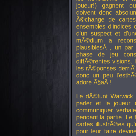
joueur!) gagnent o
doivent donc absolum
Ã©change de cartes
ensembles d'indices c
d'un suspect et d'u
mÃ©dium a reconst
plausiblesÂ , un pa
phase de jeu cons
diffÃ©rentes visions.
les rÃ©ponses derriÃ¨
donc un peu l'esthÃ
adore Ã§aÂ !
Le dÃ©funt Warwick 
parler et le joueur q
communiquer verbale
pendant la partie. Le
cartes illustrÃ©es q
pour leur faire devin