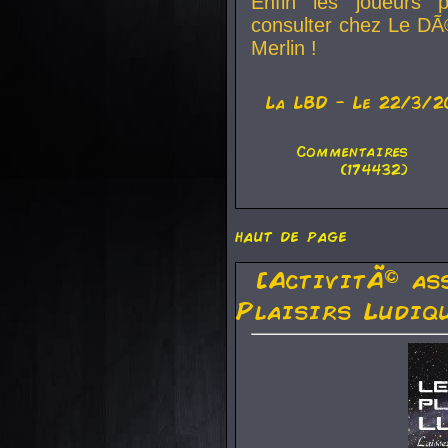
Enfin les joueurs p
consulter chez Le DÃ
Merlin !
La
LBD
- Le 22/3/2
Commentaires
(174432)
haut de page
[ActivitÃ© as
Plaisirs Ludiq