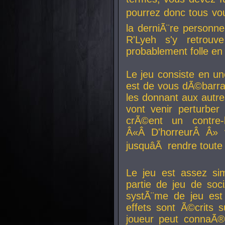
pourrez donc tous vous
la derniÃ¨re personne
R'Lyeh s'y retro
probablement folle en
Le jeu consiste en une
est de vous dÃ©barra
les donnant aux aut
vont venir perturber 
crÃ©ent un contre-
Â«Â D'horreurÂ Â» 
jusquâÃ rendre tout
Le jeu est assez si
partie de jeu de soc
systÃ¨me de jeu est
effets sont Ã©crits 
joueur peut connaÃ®