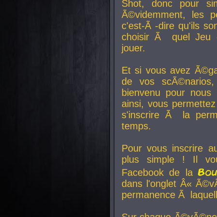
Shot, donc pour si
Ã©videmment, les pe
c'est-Ã -dire qu'ils
choisir Ã quel Jeu 
jouer.
Et si vous avez Ã©ga
de vos scÃ©narios,
bienvenu pour nous 
ainsi, vous permettez
s'inscrire Ã la per
temps.
Pour vous inscrire a
plus simple ! Il vo
Bo
Facebook de la
dans l'onglet Â« Ã©v
permanence Ã laquelle
Sur chaque Ã©vÃ©nem