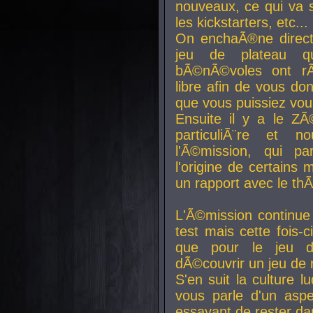
nouveaux, ce qui va so
les kickstarters, etc...
On enchaÃ®ne direct
jeu de plateau q
bÃ©nÃ©voles ont rÃ
libre afin de vous don
que vous puissiez vou
Ensuite il y a le ZÃ
particuliÃ¨re et 
l'Ã©mission, qui pa
l'origine de certains
un rapport avec le th
L'Ã©mission continue
test mais cette fois-c
que pour le jeu d
dÃ©couvrir un jeu de r
S'en suit la culture l
vous parle d'un aspe
essayant de rester da