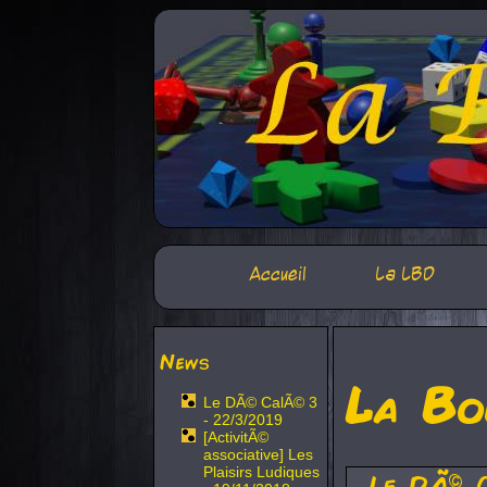
Accueil
La LBD
News
La Bo
Le DÃ© CalÃ© 3
- 22/3/2019
[ActivitÃ©
associative] Les
Plaisirs Ludiques
Le DÃ© 