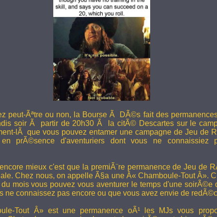
ez peut-Ãªtre ou non, la Bourse Ã DÃ©s fait des permanence
undis soir Ã partir de 20h30 Ã la citÃ© Descartes sur le camp
ent-lÃ que vous pouvez entamer une campagne de Jeu de R
en prÃ©sence d'aventuriers dont vous ne connaissiez pa
 encore mieux c'est que la premiÃ¨re permanence de Jeu de 
ale. Chez nous, on appelle Ã§a une Â« Chamboule-Tout Â». C'
i du mois vous pouvez vous aventurer le temps d'une soirÃ©e
s ne connaissez pas encore ou que vous avez envie de redÃ©co
le-Tout Â» est une permanence oÃ¹ les MJs vous propos