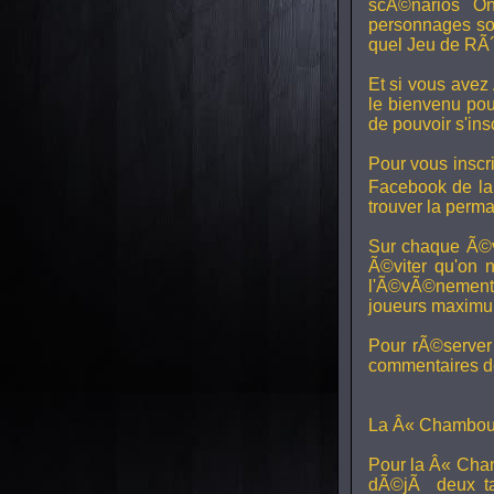
scÃ©narios On
personnages son
quel Jeu de RÃ´
Et si vous avez
le bienvenu pou
de pouvoir s'in
Pour vous inscri
Facebook de l
trouver la perm
Sur chaque Ã©v
Ã©viter qu'on 
l'Ã©vÃ©nement, 
joueurs maximum 
Pour rÃ©server 
commentaires de
La Â« Chamboul
Pour la Â« Cham
dÃ©jÃ deux ta