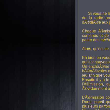
Si vous ne l
de la radio uni
dÃ©diÃ©e aux j
Chaque Ã©miss
contenus et de
parler des mÃªm
Alors, qu'est-ce
Eh bien on vous
qui est nouveaux,
On enchaÃ®ne di
bÃ©nÃ©voles ont
jeu afin que vo
Ensuite il y a l
l'Ã©mission, qu
Ã©videmment un 
L'Ã©mission con
Donc, pareil q
plusieurs parfois