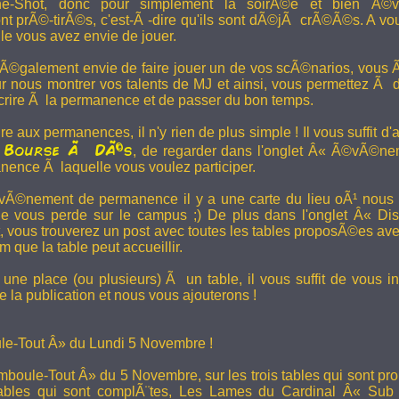
e-Shot, donc pour simplement la soirÃ©e et bien Ã©v
t prÃ©-tirÃ©s, c'est-Ã -dire qu'ils sont dÃ©jÃ crÃ©Ã©s. A vo
le vous avez envie de jouer.
 Ã©galement envie de faire jouer un de vos scÃ©narios, vous Ãª
r nous montrer vos talents de MJ et ainsi, vous permettez Ã d
scrire Ã la permanence et de passer du bon temps.
re aux permanences, il n'y rien de plus simple ! Il vous suffit d'a
Bourse Ã DÃ©s
a
, de regarder dans l'onglet Â« Ã©vÃ©ne
anence Ã laquelle vous voulez participer.
Ã©nement de permanence il y a une carte du lieu oÃ¹ nous l
ne vous perde sur le campus ;) De plus dans l'onglet Â« Di
vous trouverez un post avec toutes les tables proposÃ©es av
que la table peut accueillir.
une place (ou plusieurs) Ã un table, il vous suffit de vous in
 la publication et nous vous ajouterons !
e-Tout Â» du Lundi 5 Novembre !
boule-Tout Â» du 5 Novembre, sur les trois tables qui sont pro
bles qui sont complÃ¨tes,
Les Lames du Cardinal
Â« Sub T