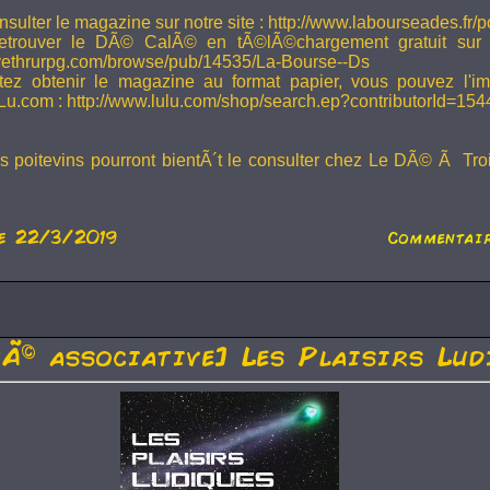
sulter le magazine sur notre site : http://www.labourseades.fr/
etrouver le DÃ© CalÃ© en tÃ©lÃ©chargement gratuit sur
ivethrurpg.com/browse/pub/14535/La-Bourse--Ds
tez obtenir le magazine au format papier, vous pouvez l'i
Lu.com : http://www.lulu.com/shop/search.ep?contributorId=15
rs poitevins pourront bientÃ´t le consulter chez Le DÃ© Ã Tr
e 22/3/2019
Commentair
tÃ© associative] Les Plaisirs Lud