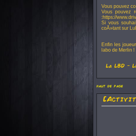
Vous pouvez con
Vous pouvez r
:https://www.dr
Si vous souhai
coÃ»tant sur Lu
Enfin les joueu
labo de Merlin !
La
LBD
- L
haut de page
[Activi