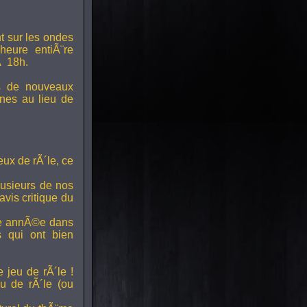
t sur les ondes
 heure entiÃ¨re
Ã 18h.
s de nouveaux
nes au lieu de
ux de rÃ´le, ce
lusieurs de nos
vis critique du
ette annÃ©e dans
ts qui ont bien
 jeu de rÃ´le !
u de rÃ´le (ou