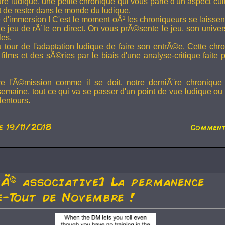
ture ludique, une petite chronique qui vous parle d'un aspect cu
t de rester dans le monde du ludique.
 d'immersion ! C'est le moment oÃ¹ les chroniqueurs se laissen
 jeu de rÃ´le en direct. On vous prÃ©sente le jeu, son univer
les.
u tour de l'adaptation ludique de faire son entrÃ©e. Cette chr
films et des sÃ©ries par le biais d'une analyse-critique faite 
re l'Ã©mission comme il se doit, notre derniÃ¨re chronique
semaine, tout ce qui va se passer d'un point de vue ludique ou 
lentours.
e 19/11/2018
Comment
tÃ© associative] La permanence
-Tout de Novembre !