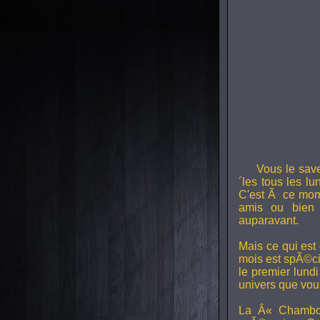
Vous le sav
´les tous les l
C'est Ã ce mom
amis ou bien 
auparavant.
Mais ce qui est
mois est spÃ©ci
le premier lund
univers que vou
La Â« Chambou