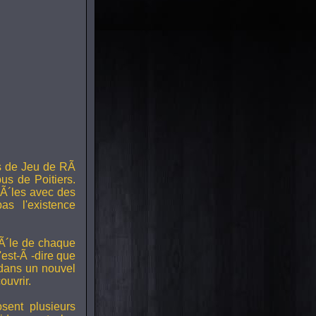
s de Jeu de RÃ
us de Poitiers.
Ã´les avec des
s l'existence
RÃ´le de chaque
est-Ã -dire que
 dans un nouvel
uvrir.
ent plusieurs