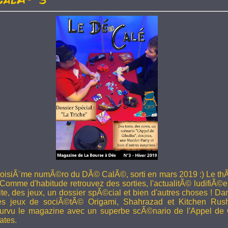
troisiÃ¨me numÃ©ro du DÃ© CalÃ©, sorti en mars 2019 :) Le thÃ
 Comme d'habitude retrouvez des sorties, l'actualitÃ© ludifiÃ©e
ite, des jeux, un dossier spÃ©cial et bien d'autres choses ! 
les jeux de sociÃ©tÃ© Origami, Shahrazad et Kitchen Rus
rvu le magazine avec un superbe scÃ©nario de l'Appel de 
ates.