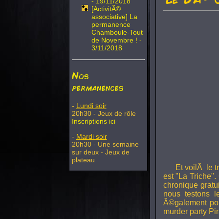
- 19/11/2018
[ActivitÃ©
associative] La
permanence
Chamboule-Tout
de Novembre ! -
3/11/2018
Nos
permanences
-
Lundi soir
20h30 - Jeux de rôle
Inscriptions ici
-
Mardi soir
20h30 - Une semaine
sur deux - Jeux de
plateau
Et voilÃ le 
est "La Triche".
chronique gratu
nous testons 
Ã©galement pou
murder party Pir