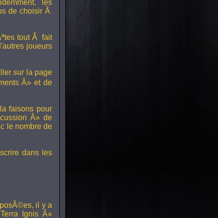
idemment, les
us de choisir Ã
tes tout Ã fait
'autres joueurs
ller sur la page
ments Â» et de
a faisons pour
scussion Â» de
ec le nombre de
scrire dans les
posÃ©es, il y a
erra Ignis Â»