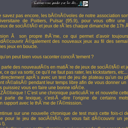
e savez pas encore, les bÃ©nÃ©voles de notre association son
versitaire de Poitiers, Pulsar (95.9), pour vous offrir une
eux de sociÃ©tÃ© et jeux de rÃ´les chaque dimanche de 17h 
ion Ã son propre thÃ¨me, ce qui permet d'avoir toujour
 dÃ©couvrir Ã©galement des nouveaux jeux au fil des semai
es jeux en boucle.
 qu'on peut bien vous raconter concrÃ¨tement ?
 parle des nouveautÃ©s en matiÃ¨re de jeux de sociÃ©tÃ© et je
 ce qui va sortir, ce qu'il ne faut pas rater, les kickstarters, etc...
rectement aprÃ¨s avec un test de jeu de plateau qu'un ou p
 rÃ©alisÃ© pendant leur temps libre afin de vous donner un a
us puissiez vous en faire une bonne idÃ©e.
e ZÃ©lixique ! C'est une chronique particuliÃ¨re et nouvelle c
i parle de lexique, c'est-Ã -dire l'origine de certains mo
rapport avec le thÃ¨me de l'Ã©mission.
tinue sur une nouvelle chronique de test mais cette fois-ci de
ue pour le jeu de sociÃ©tÃ©, on vous fait dÃ©couvrir un je
 !).