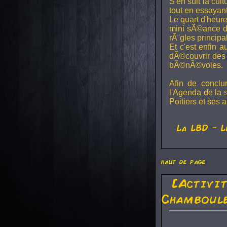
S'en suit la cul
tout en essayan
Le quart d'heure
mini sÃ©ance de
rÃ¨gles principa
Et c'est enfin a
dÃ©couvrir des 
bÃ©nÃ©voles.
Afin de conclu
l'Agenda de la 
Poitiers et ses a
La
LBD
- L
haut de page
[Activi
Chamboule