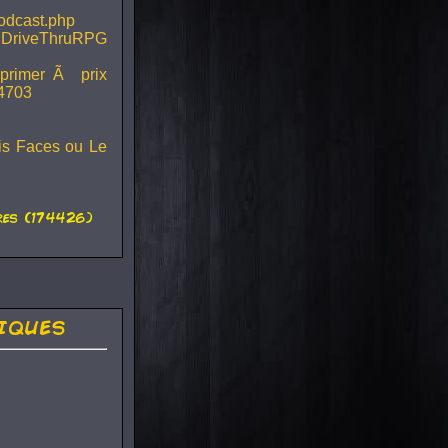
podcast.php
 DriveThruRPG
mprimer Ã prix
44703
ois Faces ou Le
es (174426)
iques