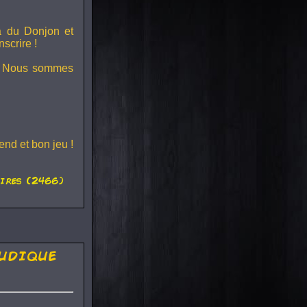
ra du
Donjon et
scrire !
s ! Nous sommes
nd et bon jeu !
ires (2466)
udique