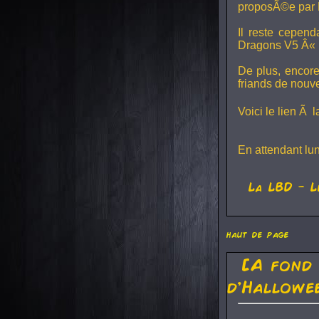
proposÃ©e par 
Il reste cepen
Dragons V5
Â« L
De plus, encore
friands de nouv
Voici le lien Ã 
En attendant lu
La
LBD
- L
haut de page
[A fond
d'Hallowe