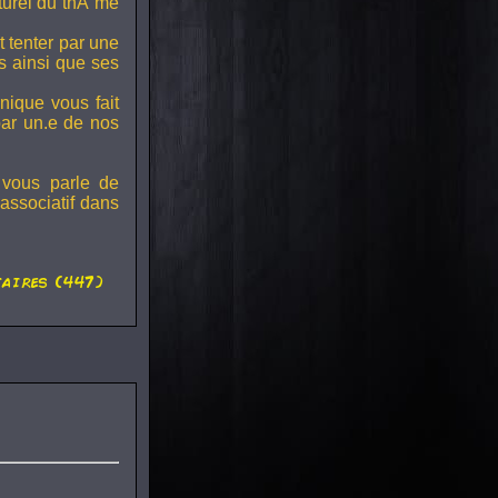
lturel du thÃ¨me
t tenter par une
s ainsi que ses
onique vous fait
par un.e de nos
 vous parle de
associatif dans
aires (447)