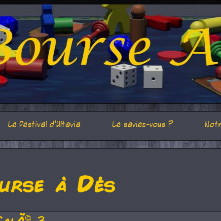
Le festival d'Ultavia
Le saviez-vous ?
Notr
urse à Dés
CalÃ© 3