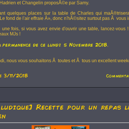
Hadrien et
Changelin
proposÃ©e par Samy.
dant quelques places sur la table de Charles qui maÃ®trise
e fond de l'air effraie Â», donc n'hÃ©sitez surtout pas Ã vous in
 une fois, si vous avez envie d'ouvrir une table, lancez-vou
eaux MJs !
permanence de ce lundi 5 Novembre 2018
la
.
ndi, nous vous souhaitons Ã toutes et Ã tous un excellent weeke
e 3/11/2018
Commenta
 ludique] Recette pour un repas l
en