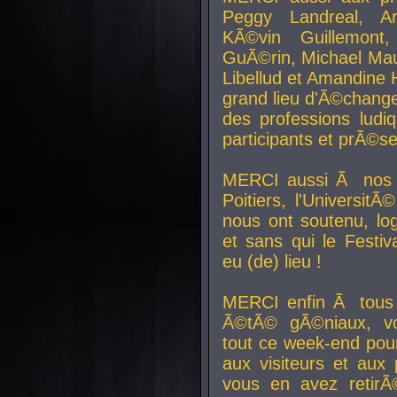
Peggy Landreal, A
KÃ©vin Guillemont
GuÃ©rin, Michael Maur
Libellud et Amandine H
grand lieu d'Ã©chang
des professions lud
participants et prÃ©se
MERCI aussi Ã nos pa
Poitiers, l'Universit
nous ont soutenu, log
et sans qui le Festiv
eu (de) lieu !
MERCI enfin Ã tous
Ã©tÃ© gÃ©niaux, v
tout ce week-end pour
aux visiteurs et aux
vous en avez retirÃ