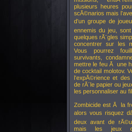
plusieurs heures pour
scÃ©narios mais l'av
d'un groupe de joueur
ennemis du jeu, sont
quelques rÃ¨gles simp
concentrer sur les 
Vous pourrez foui
survivants, condamn
mettre le feu Ã une
de cocktail molotov. 
l'expÃ©rience et de
de rÃ´le papier ou je
les personnaliser au fil
Zombicide est Ã la fr
alors vous risquez d
deux avant de rÃ©us
mais les jeux co