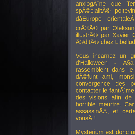
anxiogÃ¨ne que Te
spÃ©cialitÃ© poitev
dâEurope orienta
crÃ©Ã© par Oleksand
illustrÃ© par Xavier 
Ã©ditÃ© chez Libellud
Vous incarnez un gr
d'Halloween - Ã§
rassemblent dans le
dÃ©funt ami, mons
convergence des pou
contacter le fantÃ´me
des visions afin de
horrible meurtre. Ca
assassinÃ©, et cert
vousÂ !
Mysterium est donc un