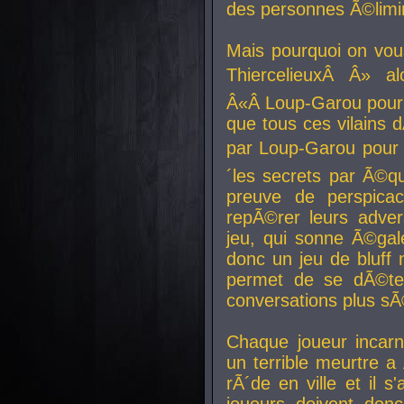
des personnes Ã©limi
Mais pourquoi on vo
ThiercelieuxÂ Â» al
Â«Â Loup-Garou pour 
que tous ces vilain
par Loup-Garou pour u
´les secrets par Ã©qu
preuve de perspica
repÃ©rer leurs adver
jeu, qui sonne Ã©gale
donc un jeu de bluff 
permet de se dÃ©te
conversations plus sÃ
Chaque joueur incar
un terrible meurtre 
rÃ´de en ville et il s