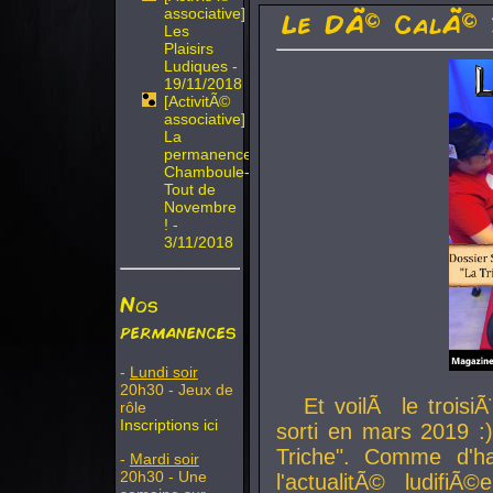
associative]
Le DÃ© CalÃ© 
Les
Plaisirs
Ludiques -
19/11/2018
[ActivitÃ©
associative]
La
permanence
Chamboule-
Tout de
Novembre
! -
3/11/2018
Nos
permanences
-
Lundi soir
20h30 - Jeux de
Et voilÃ le troi
rôle
Inscriptions ici
sorti en mars 2019 :)
Triche". Comme d'ha
-
Mardi soir
20h30 - Une
l'actualitÃ© ludifi