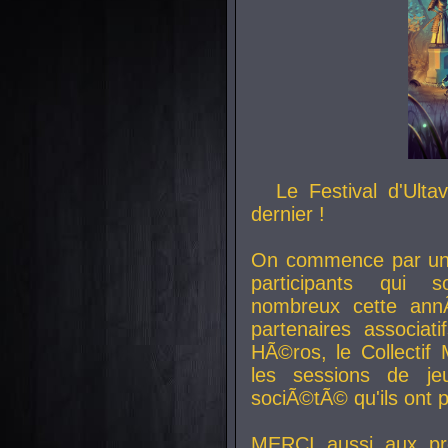
Le Festival d'Ult
dernier !
On commence par un 
participants qui s
nombreux cette an
partenaires associat
HÃ©ros, le Collecti
les sessions de j
sociÃ©tÃ© qu'ils ont
MERCI aussi aux pro