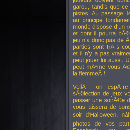
joueurs doivent donc 
garou, tandis que ce 
pistes. Au passage, le
au principe fondamen
monde dispose d'un rÃ´
et dont il pourra bÃ©
jeu n'a donc pas de 
parties sont trÃ¨s c
et il n'y a pas vraime
peut jouer lui aussi.
peut mÃªme vous Ã©di
la flemmeÂ !
VoilÃ on espÃ¨re 
sÃ©lection de jeux vo
passer une soirÃ©e d
vous laissera de bons
soir d'Halloween, nâ
photos de vos parti