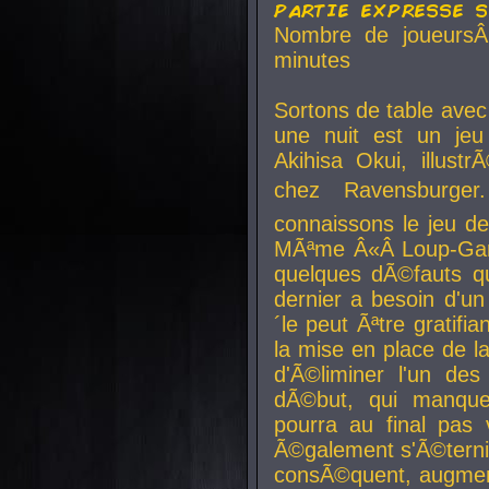
partie expresse 
Nombre de joueurs
minutes
Sortons de table ave
une nuit est un je
Akihisa Okui, illus
chez Ravensburger.
connaissons le jeu d
MÃªme Â«Â Loup-Garo
quelques dÃ©fauts qu
dernier a besoin d'un
´le peut Ãªtre gratifi
la mise en place de l
d'Ã©liminer l'un des
dÃ©but, qui manque
pourra au final pas 
Ã©galement s'Ã©ternis
consÃ©quent, augment