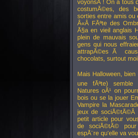
voyonsÂ ! On a tous 
costumÃ©es, des b
sorties entre amis ou 
Â«Â FÃªte des Ombre
Ã§a en vieil anglais 
plein de mauvais sou
gens qui nous effraie
attrapÃ©es Ã caus
chocolats, surtout moi
Mais Halloween, bien q
une fÃªte) semble 
Natures oÃ¹ on pourr
bois ou se la jouer E
Vampire la Mascarade
jeux de sociÃ©tÃ©Â !
petit article pour vo
de sociÃ©tÃ© pour 
espÃ¨re qu'elle va vou