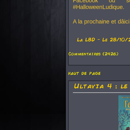
Facebook ou su
#HalloweenLudique.
A la prochaine et dâic
La
LBD
- Le 28/10/
Commentaires (2426)
haut de page
Ultavia 4 : le