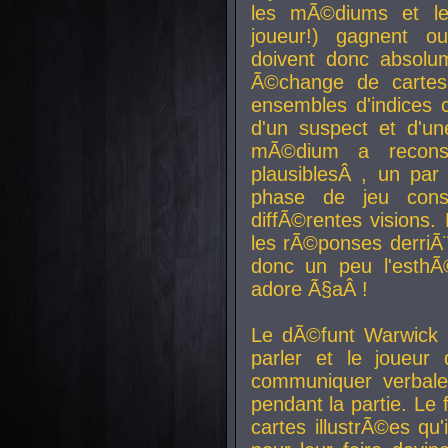
les mÃ©diums et le
joueur!) gagnent o
doivent donc absolum
Ã©change de cartes
ensembles d'indices c
d'un suspect et d'u
mÃ©dium a reconst
plausiblesÂ , un pa
phase de jeu cons
diffÃ©rentes visions.
les rÃ©ponses derriÃ¨
donc un peu l'esthÃ
adore Ã§aÂ !
Le dÃ©funt Warwick 
parler et le joueur q
communiquer verbale
pendant la partie. Le
cartes illustrÃ©es q