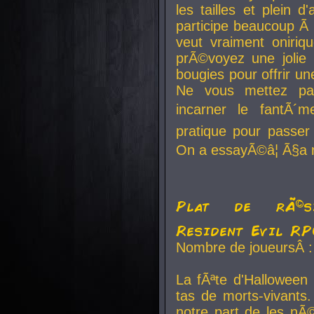
les tailles et plein d
participe beaucoup Ã 
veut vraiment oniriq
prÃ©voyez une jolie
bougies pour offrir un
Ne vous mettez pa
incarner le fantÃ´m
pratique pour passer 
On a essayÃ©â¦ Ã§a n
Plat de rÃ©sis
Resident Evil R
Nombre de joueursÂ :
La fÃªte d'Halloween
tas de morts-vivants.
notre part de les nÃ©