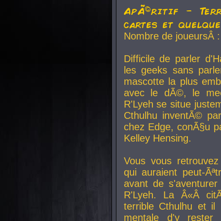
ApÃ©ritif - Ter
cartes et quelqu
Nombre de joueursÂ :
Difficile de parler d
les geeks sans parle
mascotte la plus emb
avec le dÃ©, le mee
R'Lyeh se situe juste
Cthulhu inventÃ© par
chez Edge, conÃ§u par
Kelley Hensing.
Vous vous retrouvez 
qui auraient peut-Ã
avant de s'aventurer
R'Lyeh. La Â«Â cit
terrible Cthulhu et i
mentale d'y rester 