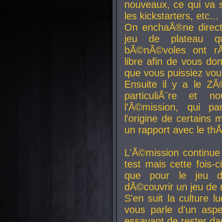
nouveaux, ce qui va so
les kickstarters, etc...
On enchaÃ®ne direct
jeu de plateau q
bÃ©nÃ©voles ont rÃ
libre afin de vous don
que vous puissiez vou
Ensuite il y a le ZÃ
particuliÃ¨re et 
l'Ã©mission, qui pa
l'origine de certains
un rapport avec le th
L'Ã©mission continue
test mais cette fois-c
que pour le jeu d
dÃ©couvrir un jeu de r
S'en suit la culture l
vous parle d'un aspe
essayant de rester da