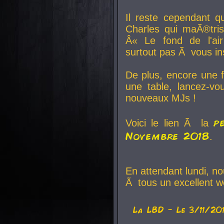
Il reste cependant q
Charles qui maÃ®tri
Â« Le fond de l'air
surtout pas Ã vous ins
De plus, encore une f
une table, lancez-v
nouveaux MJs !
p
Voici le lien Ã la
Novembre 2018
.
En attendant lundi, n
Ã tous un excellent w
La
LBD
- Le 3/11/20