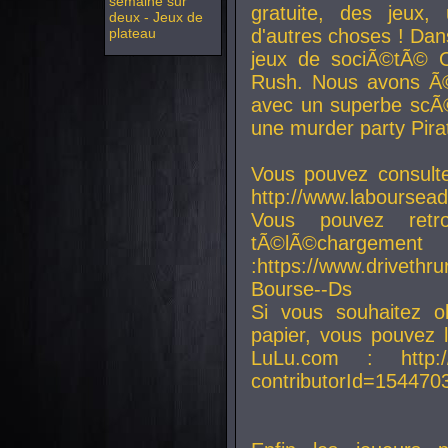
semaine sur
gratuite, des jeux,
deux - Jeux de
plateau
d'autres choses ! Da
jeux de sociÃ©tÃ© O
Rush. Nous avons Ã©
avec un superbe scÃ©
une murder party Pira
Vous pouvez consulte
http://www.laboursead
Vous pouvez ret
tÃ©lÃ©chargement
:https://www.driveth
Bourse--Ds
Si vous souhaitez o
papier, vous pouvez 
LuLu.com : http://w
contributorId=154470