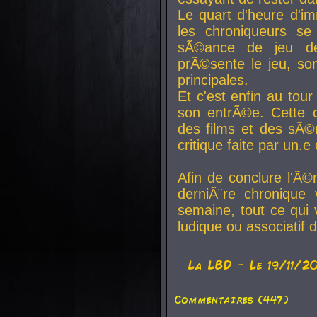
Le quart d'heure d'i
les chroniqueurs se
sÃ©ance de jeu de
prÃ©sente le jeu, son
principales.
Et c'est enfin au tour
son entrÃ©e. Cette c
des films et des sÃ©r
critique faite par un
Afin de conclure l'Ã©
derniÃ¨re chronique
semaine, tout ce qui 
ludique ou associatif 
La
LBD
- Le 19/11/2
Commentaires (447)