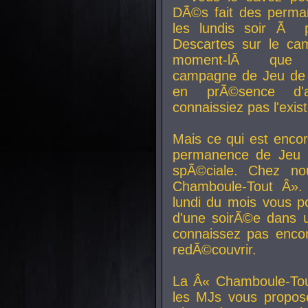
DÃ©s fait des perma
les lundis soir Ã 
Descartes sur le ca
moment-lÃ que v
campagne de Jeu de 
en prÃ©sence d'a
connaissiez pas l'exi
Mais ce qui est encor
permanence de Jeu 
spÃ©ciale. Chez n
Chamboule-Tout Â». 
lundi du mois vous p
d'une soirÃ©e dans 
connaissez pas enco
redÃ©couvrir.
La Â« Chamboule-Tou
les MJs vous propos