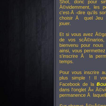
Shot, donc pour si
Ã©videmment, les pe
c'est-Ã -dire qu'ils
choisir Ã quel Jeu 
jouer.
Et si vous avez Ã©ga
de vos scÃ©narios,
bienvenu pour nous 
ainsi, vous permettez
s'inscrire Ã la per
temps.
Pour vous inscrire a
plus simple ! Il vo
Bo
Facebook de la
dans l'onglet Â« Ã©v
permanence Ã laquelle
Sur chaque Ã©vÃ©nem