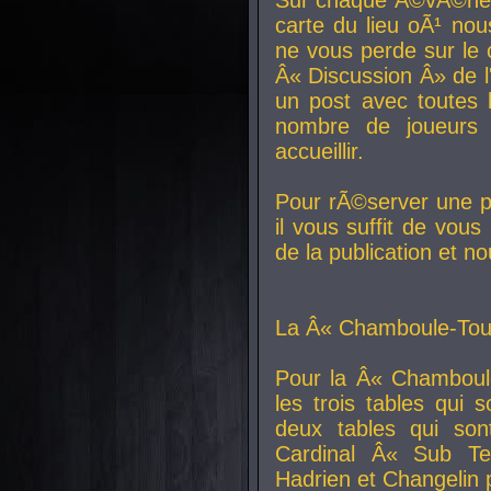
carte du lieu oÃ¹ nou
ne vous perde sur le 
Â« Discussion Â» de 
un post avec toutes 
nombre de joueurs
accueillir.
Pour rÃ©server une pl
il vous suffit de vou
de la publication et n
La Â« Chamboule-Tout
Pour la Â« Chamboul
les trois tables qui
deux tables qui so
Cardinal
Â« Sub Ter
Hadrien et
Changelin
p