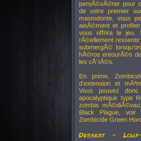
persÃ©vÃ©rer pour ob
de votre premier su
mastodonte, vous po
aisÃ©ment et profite
vous offrira le jeu.
rÃ©ellement ressentir 
submergÃ© lorsqu'on 
hÃ©ros entourÃ©s de
les cÃ´tÃ©s.
En prime, Zombicide
d'extension et mÃªm
Vous pouvez donc 
apocalyptique type R
zombis mÃ©diÃ©vaux-
Black Plague, voi
Zombicide Green Hor
Dessert - Loup