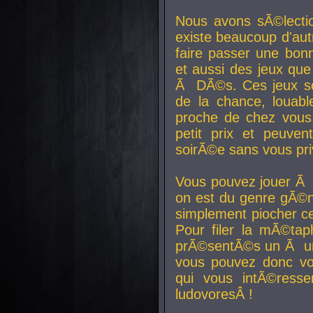
Nous avons sÃ©lectio
existe beaucoup d'autr
faire passer une bon
et aussi des jeux que
Ã DÃ©s. Ces jeux son
de la chance, louab
proche de chez vous.
petit prix et peuve
soirÃ©e sans vous pr
Vous pouvez jouer Ã 
on est du genre gÃ©n
simplement piocher ce
Pour filer la mÃ©tap
prÃ©sentÃ©s un Ã un
vous pouvez donc vo
qui vous intÃ©resse
ludovoresÂ !