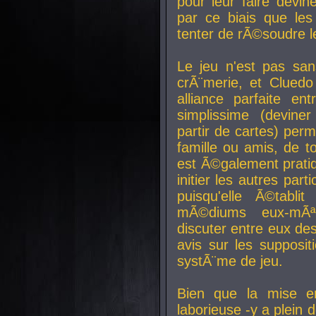
pour leur faire devin
par ce biais que le
tenter de rÃ©soudre l
Le jeu n'est pas san
crÃ¨merie, et Clued
alliance parfaite e
simplissime (devine
partir de cartes) perm
famille ou amis, de t
est Ã©galement prati
initier les autres par
puisqu'elle Ã©tabli
mÃ©diums eux-mÃ
discuter entre eux de
avis sur les supposit
systÃ¨me de jeu.
Bien que la mise e
laborieuse -y a plein 