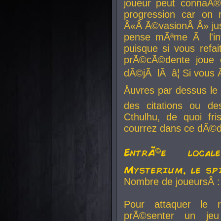
joueur peut connaÃ®
progression car on 
Â«Â Ã©vasionÂ Â» jusq
pense mÃªme Ã l'inf
puisque si vous refai
prÃ©cÃ©dente joue e
dÃ©jÃ lÃ â¦ Si vous 
Åuvres par dessus l
des citations ou d
Cthulhu, de quoi f
courrez dans ce dÃ©da
EntrÃ©e local
Mysterium, le sp
Nombre de joueursÂ :
Pour attaquer le 
prÃ©senter un je