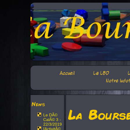
Accueil
La LBD
L
Notre ludo
News
La Bours
Le DÃ©
CalÃ© 3 -
22/3/2019
[ActivitÃ©