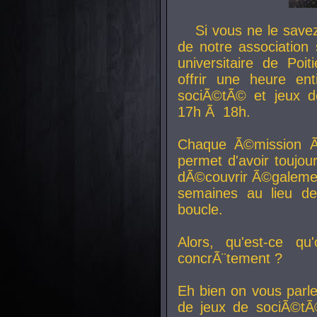
Si vous ne le sav
de notre association 
universitaire de Poit
offrir une heure en
sociÃ©tÃ© et jeux d
17h Ã 18h.
Chaque Ã©mission Ã
permet d'avoir toujo
dÃ©couvrir Ã©galemen
semaines au lieu d
boucle.
Alors, qu'est-ce qu
concrÃ¨tement ?
Eh bien on vous parl
de jeux de sociÃ©tÃ©