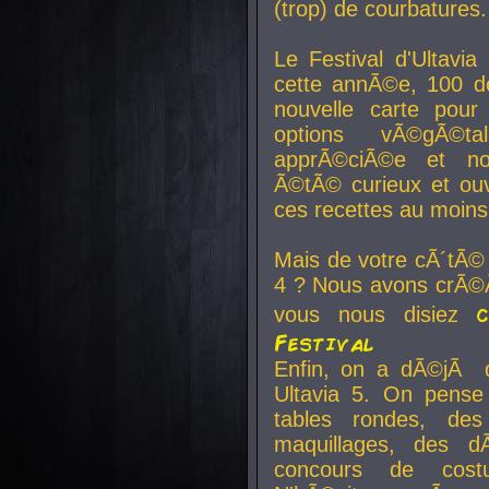
(trop) de courbatures.
Le Festival d'Ultavia
cette annÃ©e, 100 de
nouvelle carte pour
options vÃ©gÃ©t
apprÃ©ciÃ©e et no
Ã©tÃ© curieux et ouv
ces recettes au moins
Mais de votre cÃ´tÃ©
4 ? Nous avons crÃ©Ã
vous nous disiez
Festival
Enfin, on a dÃ©jÃ de
Ultavia 5. On pens
tables rondes, des
maquillages, des d
concours de cost