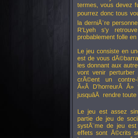
termes, vous devez fu
pourrez donc tous vous
la derniÃ¨re personne
R'Lyeh s'y retro
probablement folle en
Le jeu consiste en une
est de vous dÃ©barra
les donnant aux aut
vont venir perturber 
crÃ©ent un contre-
Â«Â D'horreurÂ Â» 
jusquâÃ rendre tout
Le jeu est assez si
partie de jeu de soc
systÃ¨me de jeu est
effets sont Ã©crits 