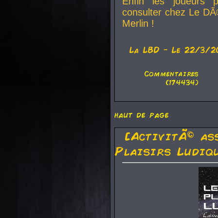
Enfin les joueurs p
consulter chez Le DÃ
Merlin !
La
LBD
- Le 22/3/2
Commentaires
(174434)
haut de page
[ActivitÃ© as
Plaisirs Ludiq