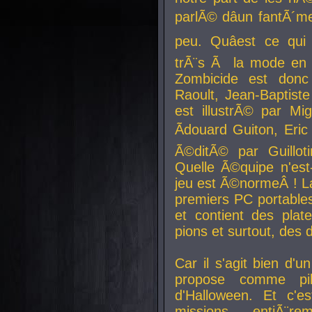
parlÃ© dâun fantÃ´me 
peu. Quâest ce qui
trÃ¨s Ã la mode en
Zombicide est donc
Raoult, Jean-Baptiste
est illustrÃ© par Mi
Ãdouard Guiton, Eric
Ã©ditÃ© par Guillot
Quelle Ã©quipe n'est
jeu est Ã©normeÂ ! La 
premiers PC portable
et contient des plat
pions et surtout, des d
Car il s'agit bien d'u
propose comme pil
d'Halloween. Et c'e
missions, entiÃ¨r