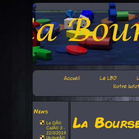
Accueil
La LBD
L
Notre ludo
News
La Bours
Le DÃ©
CalÃ© 3 -
22/3/2019
[ActivitÃ©