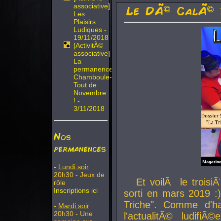
associative]
Le DÃ© CalÃ© 
Les
Plaisirs
Ludiques -
19/11/2018
[ActivitÃ©
associative]
La
permanence
Chamboule-
Tout de
Novembre
! -
3/11/2018
Nos
permanences
-
Lundi soir
20h30 - Jeux de
Et voilÃ le troi
rôle
Inscriptions ici
sorti en mars 2019 :)
Triche". Comme d'ha
-
Mardi soir
20h30 - Une
l'actualitÃ© ludifi