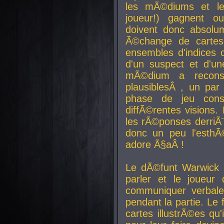
les mÃ©diums et le
joueur!) gagnent o
doivent donc absolum
Ã©change de cartes
ensembles d'indices c
d'un suspect et d'u
mÃ©dium a reconst
plausiblesÂ , un pa
phase de jeu cons
diffÃ©rentes visions.
les rÃ©ponses derriÃ¨
donc un peu l'esthÃ
adore Ã§aÂ !
Le dÃ©funt Warwick 
parler et le joueur q
communiquer verbale
pendant la partie. Le
cartes illustrÃ©es q