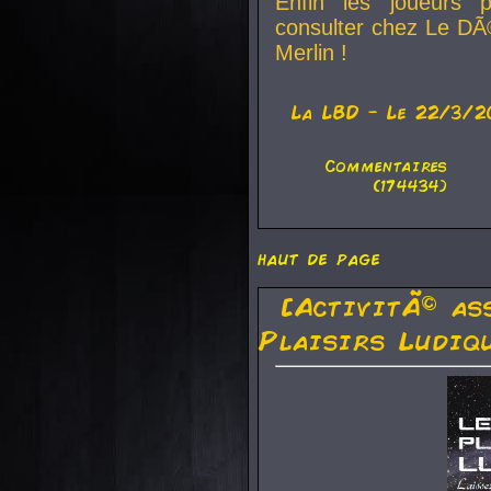
Enfin les joueurs p
consulter chez Le DÃ
Merlin !
La
LBD
- Le 22/3/2
Commentaires
(174434)
haut de page
[ActivitÃ© as
Plaisirs Ludiq