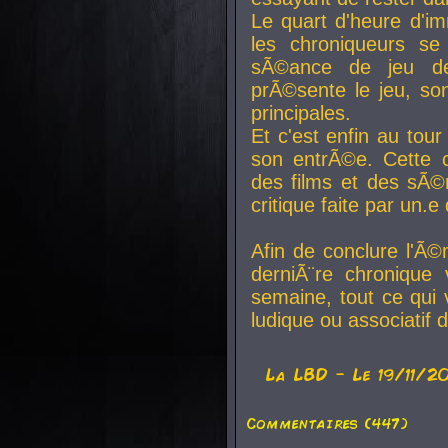
Le quart d'heure d'i
les chroniqueurs se
sÃ©ance de jeu de
prÃ©sente le jeu, son
principales.
Et c'est enfin au tour
son entrÃ©e. Cette c
des films et des sÃ©r
critique faite par un
Afin de conclure l'Ã©
derniÃ¨re chronique
semaine, tout ce qui 
ludique ou associatif 
La
LBD
- Le 19/11/2
Commentaires (447)