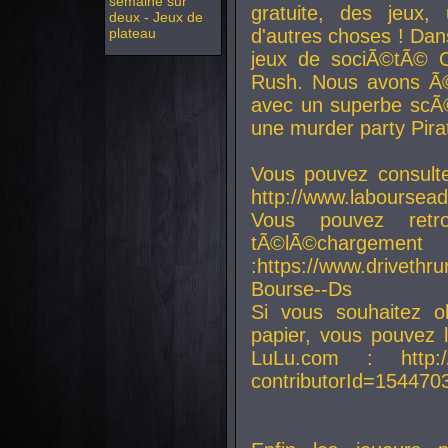
semaine sur
gratuite, des jeux,
deux - Jeux de
plateau
d'autres choses ! Da
jeux de sociÃ©tÃ© O
Rush. Nous avons Ã©
avec un superbe scÃ©
une murder party Pira
Vous pouvez consulte
http://www.laboursead
Vous pouvez ret
tÃ©lÃ©chargement
:https://www.driveth
Bourse--Ds
Si vous souhaitez o
papier, vous pouvez 
LuLu.com : http://w
contributorId=154470