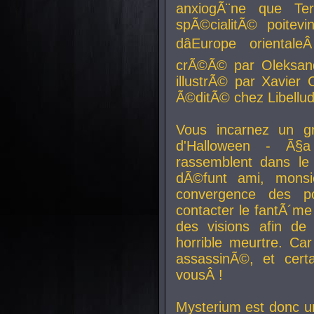
anxiogÃ¨ne que Te
spÃ©cialitÃ© poitev
dâEurope orienta
crÃ©Ã© par Oleksand
illustrÃ© par Xavier 
Ã©ditÃ© chez Libellud
Vous incarnez un gr
d'Halloween - Ã§
rassemblent dans le
dÃ©funt ami, mons
convergence des pou
contacter le fantÃ´me
des visions afin de
horrible meurtre. Ca
assassinÃ©, et cert
vousÂ !
Mysterium est donc un