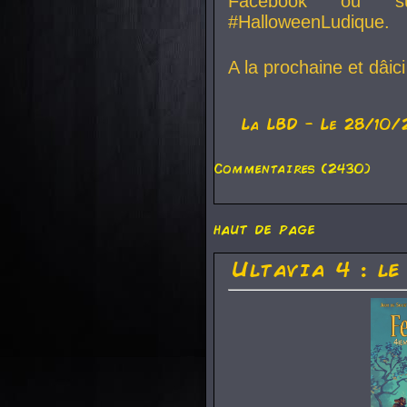
Facebook ou su
#HalloweenLudique.
A la prochaine et dâic
La
LBD
- Le 28/10/
Commentaires (2430)
haut de page
Ultavia 4 : le