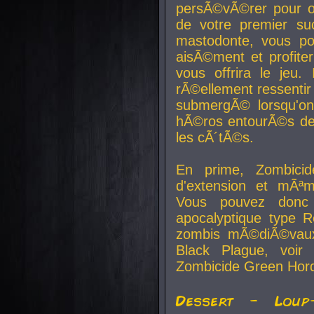
persÃ©vÃ©rer pour ob
de votre premier su
mastodonte, vous po
aisÃ©ment et profite
vous offrira le jeu.
rÃ©ellement ressentir 
submergÃ© lorsqu'on 
hÃ©ros entourÃ©s de
les cÃ´tÃ©s.
En prime, Zombicide
d'extension et mÃªm
Vous pouvez donc 
apocalyptique type R
zombis mÃ©diÃ©vaux-
Black Plague, voi
Zombicide Green Hor
Dessert - Loup