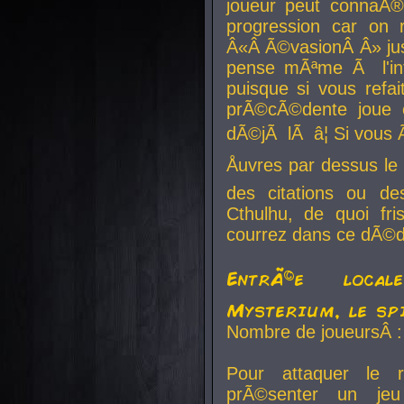
joueur peut connaÃ®
progression car on 
Â«Â Ã©vasionÂ Â» jusq
pense mÃªme Ã l'inf
puisque si vous refai
prÃ©cÃ©dente joue e
dÃ©jÃ lÃ â¦ Si vous 
Åuvres par dessus l
des citations ou d
Cthulhu, de quoi f
courrez dans ce dÃ©da
EntrÃ©e local
Mysterium, le sp
Nombre de joueursÂ :
Pour attaquer le 
prÃ©senter un je