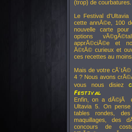
(trop) de courbatures.
Le Festival d'Ultavia
cette annÃ©e, 100 de
nouvelle carte pour
options vÃ©gÃ©t
apprÃ©ciÃ©e et no
Ã©tÃ© curieux et ouv
ces recettes au moins
Mais de votre cÃ´tÃ©
4 ? Nous avons crÃ©Ã
vous nous disiez
Festival
Enfin, on a dÃ©jÃ de
Ultavia 5. On pens
tables rondes, des
maquillages, des d
concours de cost