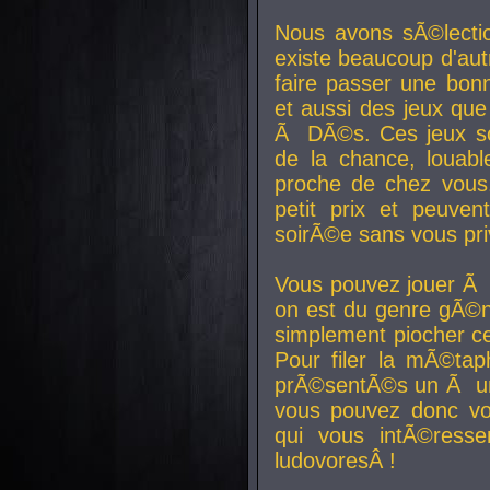
Nous avons sÃ©lectio
existe beaucoup d'autr
faire passer une bon
et aussi des jeux que
Ã DÃ©s. Ces jeux son
de la chance, louab
proche de chez vous.
petit prix et peuve
soirÃ©e sans vous pr
Vous pouvez jouer Ã 
on est du genre gÃ©n
simplement piocher ce
Pour filer la mÃ©tap
prÃ©sentÃ©s un Ã un
vous pouvez donc vo
qui vous intÃ©resse
ludovoresÂ !