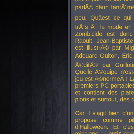
parlÃ© dâun fantÃ´me 
peu. Quâest ce qui
trÃ¨s Ã la mode en
Zombicide est donc
Raoult, Jean-Baptiste
est illustrÃ© par Mi
Ãdouard Guiton, Eric
Ã©ditÃ© par Guillot
Quelle Ã©quipe n'est
jeu est Ã©normeÂ ! La 
premiers PC portable
et contient des plat
pions et surtout, des d
Car il s'agit bien d'u
propose comme pil
d'Halloween. Et c'e
missions, entiÃ¨r