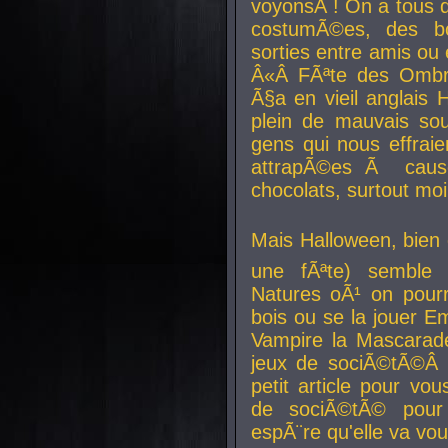
voyonsÂ ! On a tous 
costumÃ©es, des b
sorties entre amis ou 
Â«Â FÃªte des Ombre
Ã§a en vieil anglais 
plein de mauvais sou
gens qui nous effraie
attrapÃ©es Ã caus
chocolats, surtout moi
Mais Halloween, bien q
une fÃªte) semble 
Natures oÃ¹ on pourr
bois ou se la jouer E
Vampire la Mascarade
jeux de sociÃ©tÃ©Â !
petit article pour vo
de sociÃ©tÃ© pour 
espÃ¨re qu'elle va vou