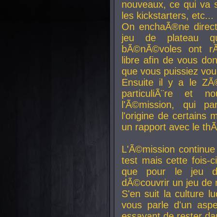
nouveaux, ce qui va so
les kickstarters, etc...
On enchaÃ®ne direct
jeu de plateau q
bÃ©nÃ©voles ont rÃ
libre afin de vous don
que vous puissiez vou
Ensuite il y a le ZÃ
particuliÃ¨re et 
l'Ã©mission, qui pa
l'origine de certains
un rapport avec le th
L'Ã©mission continue
test mais cette fois-c
que pour le jeu d
dÃ©couvrir un jeu de r
S'en suit la culture l
vous parle d'un aspe
essayant de rester da