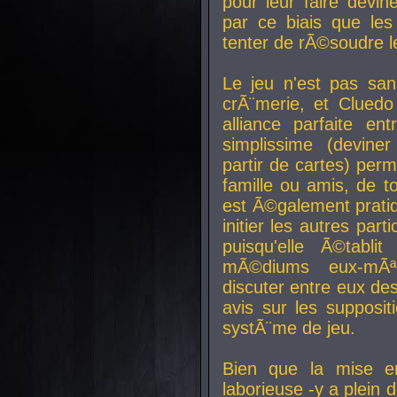
pour leur faire devin
par ce biais que le
tenter de rÃ©soudre l
Le jeu n'est pas san
crÃ¨merie, et Clued
alliance parfaite e
simplissime (devine
partir de cartes) perm
famille ou amis, de t
est Ã©galement prati
initier les autres par
puisqu'elle Ã©tabli
mÃ©diums eux-mÃ
discuter entre eux de
avis sur les supposit
systÃ¨me de jeu.
Bien que la mise e
laborieuse -y a plein 