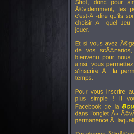
Shot, donc pour si
Ã©videmment, les pe
c'est-Ã -dire qu'ils
choisir Ã quel Jeu 
jouer.
Et si vous avez Ã©ga
de vos scÃ©narios,
bienvenu pour nous 
ainsi, vous permettez
s'inscrire Ã la per
temps.
Pour vous inscrire a
plus simple ! Il vo
Bo
Facebook de la
dans l'onglet Â« Ã©v
permanence Ã laquelle
Sur chaque Ã©vÃ©nem