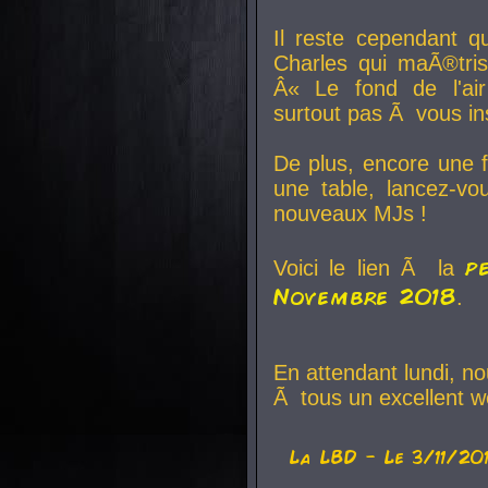
Il reste cependant q
Charles qui maÃ®tri
Â« Le fond de l'air
surtout pas Ã vous ins
De plus, encore une f
une table, lancez-v
nouveaux MJs !
p
Voici le lien Ã la
Novembre 2018
.
En attendant lundi, n
Ã tous un excellent w
La
LBD
- Le 3/11/20