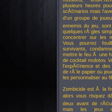
plusieurs heures pour
scÃ©narios mais l'av
d'un groupe de joueur
ennemis du jeu, sont
quelques rÃ¨gles simp
concentrer sur les 
Vous pourrez foui
survivants, condamn
mettre le feu Ã une
de cocktail molotov. 
l'expÃ©rience et de
de rÃ´le papier ou je
les personnaliser au fil
Zombicide est Ã la fr
alors vous risquez d
deux avant de rÃ©us
mais les jeux co