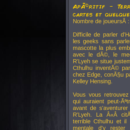
ApÃ©ritif - Ter
cartes et quelqu
Nombre de joueursÂ :
Difficile de parler d
les geeks sans parle
mascotte la plus emb
avec le dÃ©, le mee
R'Lyeh se situe juste
Cthulhu inventÃ© par
chez Edge, conÃ§u par
Kelley Hensing.
Vous vous retrouvez 
qui auraient peut-Ã
avant de s'aventurer
R'Lyeh. La Â«Â cit
terrible Cthulhu et i
mentale d'y rester 