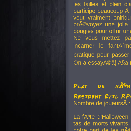
les tailles et plein d
participe beaucoup Ã 
veut vraiment oniriq
prÃ©voyez une jolie
bougies pour offrir un
Ne vous mettez pa
incarner le fantÃ´m
pratique pour passer 
On a essayÃ©â¦ Ã§a n
Plat de rÃ©sis
Resident Evil R
Nombre de joueursÂ :
La fÃªte d'Halloween
tas de morts-vivants.
notre part de les nÃ©