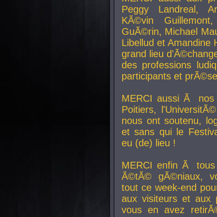
Peggy Landreal, A
KÃ©vin Guillemont
GuÃ©rin, Michael Maur
Libellud et Amandine H
grand lieu d'Ã©chang
des professions lud
participants et prÃ©se
MERCI aussi Ã nos pa
Poitiers, l'Universit
nous ont soutenu, log
et sans qui le Festiv
eu (de) lieu !
MERCI enfin Ã tous
Ã©tÃ© gÃ©niaux, v
tout ce week-end pour
aux visiteurs et aux
vous en avez retirÃ