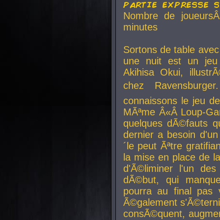
partie expresse 
Nombre de joueurs
minutes
Sortons de table ave
une nuit est un je
Akihisa Okui, illus
chez Ravensburger.
connaissons le jeu d
MÃªme Â«Â Loup-Garo
quelques dÃ©fauts qu
dernier a besoin d'un
´le peut Ãªtre gratifi
la mise en place de l
d'Ã©liminer l'un des
dÃ©but, qui manque
pourra au final pas 
Ã©galement s'Ã©ternis
consÃ©quent, augment