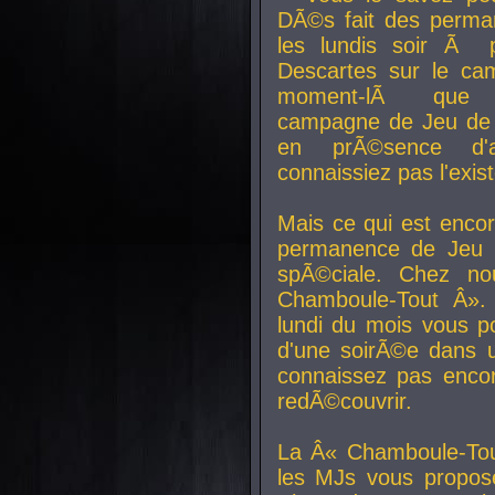
DÃ©s fait des perma
les lundis soir Ã 
Descartes sur le ca
moment-lÃ que v
campagne de Jeu de 
en prÃ©sence d'a
connaissiez pas l'exi
Mais ce qui est encor
permanence de Jeu 
spÃ©ciale. Chez n
Chamboule-Tout Â». 
lundi du mois vous p
d'une soirÃ©e dans 
connaissez pas enco
redÃ©couvrir.
La Â« Chamboule-Tou
les MJs vous propos