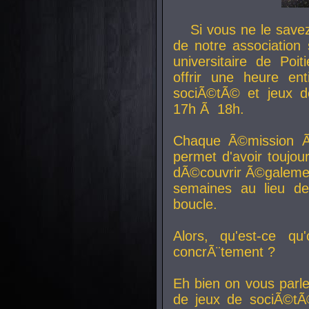
Si vous ne le sav
de notre association 
universitaire de Poit
offrir une heure en
sociÃ©tÃ© et jeux d
17h Ã 18h.
Chaque Ã©mission Ã
permet d'avoir toujo
dÃ©couvrir Ã©galemen
semaines au lieu d
boucle.
Alors, qu'est-ce qu
concrÃ¨tement ?
Eh bien on vous parl
de jeux de sociÃ©tÃ©