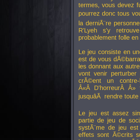
termes, vous devez fu
pourrez donc tous vous
la derniÃ¨re personne
R'Lyeh s'y retro
probablement folle en
Le jeu consiste en une
est de vous dÃ©barra
les donnant aux aut
vont venir perturber 
crÃ©ent un contre-
Â«Â D'horreurÂ Â» 
jusquâÃ rendre tout
Le jeu est assez si
partie de jeu de soc
systÃ¨me de jeu est
effets sont Ã©crits 