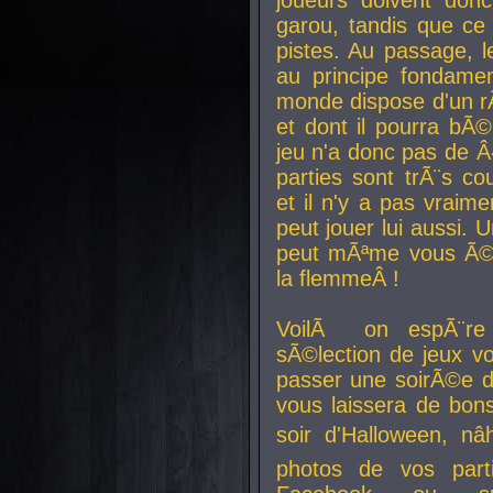
joueurs doivent donc 
garou, tandis que ce 
pistes. Au passage, le
au principe fondamen
monde dispose d'un rÃ´
et dont il pourra bÃ©
jeu n'a donc pas de 
parties sont trÃ¨s c
et il n'y a pas vraime
peut jouer lui aussi.
peut mÃªme vous Ã©di
la flemmeÂ !
VoilÃ on espÃ¨re 
sÃ©lection de jeux vo
passer une soirÃ©e d
vous laissera de bons
soir d'Halloween, nâ
photos de vos parti