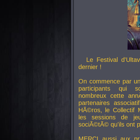
Le Festival d'Ult
dernier !
On commence par un 
participants qui s
nombreux cette an
partenaires associat
HÃ©ros, le Collecti
les sessions de j
sociÃ©tÃ© qu'ils ont
MERCI aussi aux pro