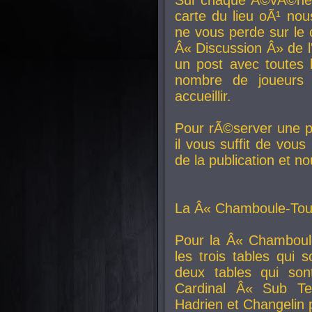
carte du lieu oÃ¹ nou
ne vous perde sur le 
Â« Discussion Â» de 
un post avec toutes 
nombre de joueurs
accueillir.
Pour rÃ©server une pl
il vous suffit de vou
de la publication et n
La Â« Chamboule-Tout
Pour la Â« Chamboul
les trois tables qui
deux tables qui so
Cardinal
Â« Sub Ter
Hadrien et
Changelin
p