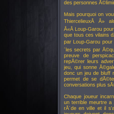
des personnes Ã©limi
Mais pourquoi on vo
ThiercelieuxÂ Â» al
Â«Â Loup-Garou pour 
que tous ces vilain
par Loup-Garou pour u
´les secrets par Ã©qu
preuve de perspica
repÃ©rer leurs adver
jeu, qui sonne Ã©gale
donc un jeu de bluff 
permet de se dÃ©te
conversations plus sÃ
Chaque joueur incar
un terrible meurtre 
rÃ´de en ville et il s