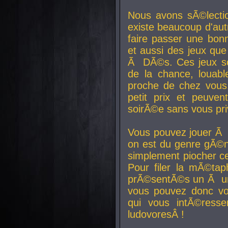
Nous avons sÃ©lectio
existe beaucoup d'autr
faire passer une bon
et aussi des jeux que
Ã DÃ©s. Ces jeux son
de la chance, louab
proche de chez vous.
petit prix et peuve
soirÃ©e sans vous pr
Vous pouvez jouer Ã 
on est du genre gÃ©n
simplement piocher ce
Pour filer la mÃ©tap
prÃ©sentÃ©s un Ã un
vous pouvez donc vo
qui vous intÃ©resse
ludovoresÂ !