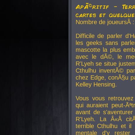
ApÃ©ritif - Ter
cartes et quelqu
Nombre de joueursÂ :
Difficile de parler d
les geeks sans parle
mascotte la plus emb
avec le dÃ©, le mee
R'Lyeh se situe juste
Cthulhu inventÃ© par
chez Edge, conÃ§u par
Kelley Hensing.
Vous vous retrouvez 
qui auraient peut-Ã
avant de s'aventurer
R'Lyeh. La Â«Â cit
terrible Cthulhu et i
mentale d'y rester 