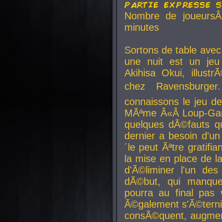
partie expresse 
Nombre de joueurs
minutes
Sortons de table ave
une nuit est un je
Akihisa Okui, illus
chez Ravensburger.
connaissons le jeu d
MÃªme Â«Â Loup-Garo
quelques dÃ©fauts qu
dernier a besoin d'un
´le peut Ãªtre gratifi
la mise en place de l
d'Ã©liminer l'un des
dÃ©but, qui manque
pourra au final pas 
Ã©galement s'Ã©ternis
consÃ©quent, augment