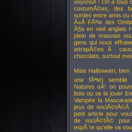
voyonsÂ ! On a tous 
costumÃ©es, des b
sorties entre amis ou 
Â«Â FÃªte des Ombre
Ã§a en vieil anglais 
plein de mauvais sou
gens qui nous effraie
attrapÃ©es Ã caus
chocolats, surtout moi
Mais Halloween, bien q
une fÃªte) semble 
Natures oÃ¹ on pourr
bois ou se la jouer E
Vampire la Mascarade
jeux de sociÃ©tÃ©Â !
petit article pour vo
de sociÃ©tÃ© pour 
espÃ¨re qu'elle va vou