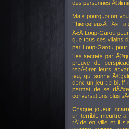
des personnes Ã©limi
Mais pourquoi on vo
ThiercelieuxÂ Â» al
Â«Â Loup-Garou pour 
que tous ces vilain
par Loup-Garou pour u
´les secrets par Ã©qu
preuve de perspica
repÃ©rer leurs adver
jeu, qui sonne Ã©gale
donc un jeu de bluff 
permet de se dÃ©te
conversations plus sÃ
Chaque joueur incar
un terrible meurtre 
rÃ´de en ville et il s