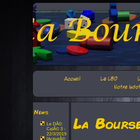
Accueil
La LBD
L
Notre ludo
News
La Bours
Le DÃ©
CalÃ© 3 -
22/3/2019
[ActivitÃ©