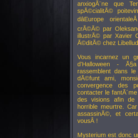
anxiogÃ¨ne que Te
spÃ©cialitÃ© poitev
dâEurope orienta
crÃ©Ã© par Oleksand
illustrÃ© par Xavier 
Ã©ditÃ© chez Libellud
Vous incarnez un gr
d'Halloween - Ã§
rassemblent dans le
dÃ©funt ami, mons
convergence des pou
contacter le fantÃ´me
des visions afin de
horrible meurtre. Ca
assassinÃ©, et cert
vousÂ !
Mysterium est donc un