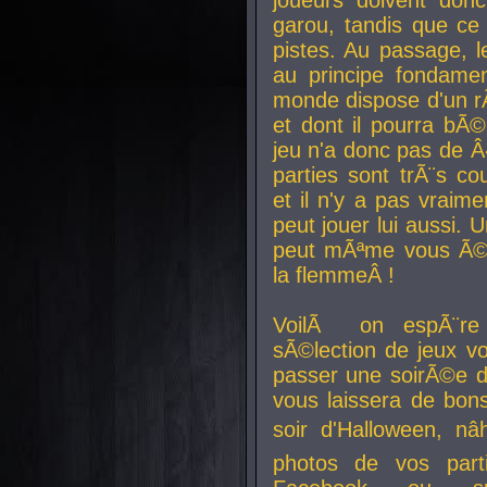
joueurs doivent donc 
garou, tandis que ce 
pistes. Au passage, le
au principe fondamen
monde dispose d'un rÃ´
et dont il pourra bÃ©
jeu n'a donc pas de 
parties sont trÃ¨s c
et il n'y a pas vraime
peut jouer lui aussi.
peut mÃªme vous Ã©di
la flemmeÂ !
VoilÃ on espÃ¨re 
sÃ©lection de jeux vo
passer une soirÃ©e d
vous laissera de bons
soir d'Halloween, nâ
photos de vos parti