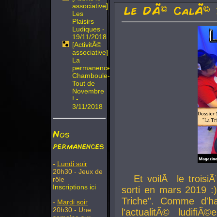
associative]
Le DÃ© CalÃ© 
Les
Plaisirs
Ludiques -
19/11/2018
[ActivitÃ©
associative]
La
permanence
Chamboule-
Tout de
Novembre
! -
3/11/2018
Nos
permanences
-
Lundi soir
20h30 - Jeux de
Et voilÃ le troi
rôle
Inscriptions ici
sorti en mars 2019 :)
Triche". Comme d'ha
-
Mardi soir
20h30 - Une
l'actualitÃ© ludifi