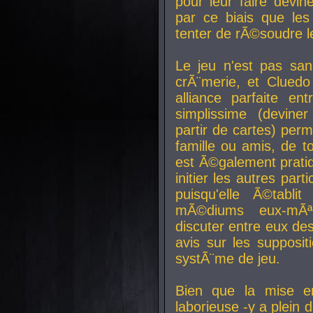
pour leur faire devin
par ce biais que le
tenter de rÃ©soudre l
Le jeu n'est pas san
crÃ¨merie, et Clued
alliance parfaite e
simplissime (devine
partir de cartes) perm
famille ou amis, de t
est Ã©galement prati
initier les autres par
puisqu'elle Ã©tabli
mÃ©diums eux-mÃ
discuter entre eux de
avis sur les supposit
systÃ¨me de jeu.
Bien que la mise e
laborieuse -y a plein 