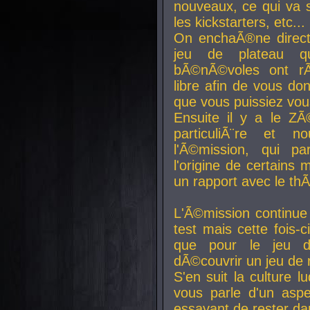
nouveaux, ce qui va so
les kickstarters, etc...
On enchaÃ®ne direct
jeu de plateau q
bÃ©nÃ©voles ont rÃ
libre afin de vous don
que vous puissiez vou
Ensuite il y a le ZÃ
particuliÃ¨re et 
l'Ã©mission, qui pa
l'origine de certains
un rapport avec le th
L'Ã©mission continue
test mais cette fois-c
que pour le jeu d
dÃ©couvrir un jeu de r
S'en suit la culture l
vous parle d'un aspe
essayant de rester da