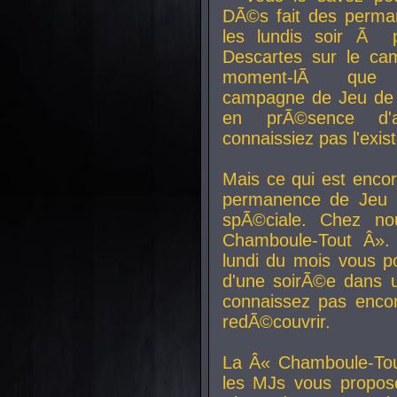
DÃ©s fait des perma
les lundis soir Ã 
Descartes sur le ca
moment-lÃ que v
campagne de Jeu de 
en prÃ©sence d'a
connaissiez pas l'exi
Mais ce qui est encor
permanence de Jeu 
spÃ©ciale. Chez n
Chamboule-Tout Â». 
lundi du mois vous p
d'une soirÃ©e dans 
connaissez pas enco
redÃ©couvrir.
La Â« Chamboule-Tou
les MJs vous propos