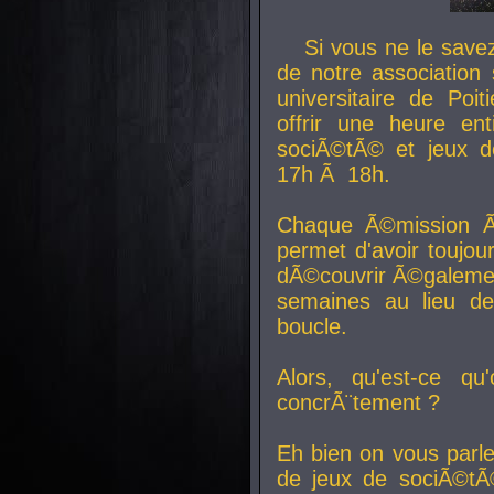
Si vous ne le sav
de notre association 
universitaire de Poit
offrir une heure en
sociÃ©tÃ© et jeux d
17h Ã 18h.
Chaque Ã©mission Ã
permet d'avoir toujo
dÃ©couvrir Ã©galemen
semaines au lieu d
boucle.
Alors, qu'est-ce qu
concrÃ¨tement ?
Eh bien on vous parl
de jeux de sociÃ©tÃ©