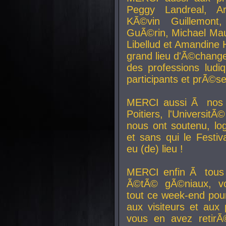
Peggy Landreal, A
KÃ©vin Guillemont
GuÃ©rin, Michael Maur
Libellud et Amandine H
grand lieu d'Ã©chang
des professions lud
participants et prÃ©se
MERCI aussi Ã nos pa
Poitiers, l'Universit
nous ont soutenu, log
et sans qui le Festiv
eu (de) lieu !
MERCI enfin Ã tous
Ã©tÃ© gÃ©niaux, v
tout ce week-end pour
aux visiteurs et aux
vous en avez retirÃ