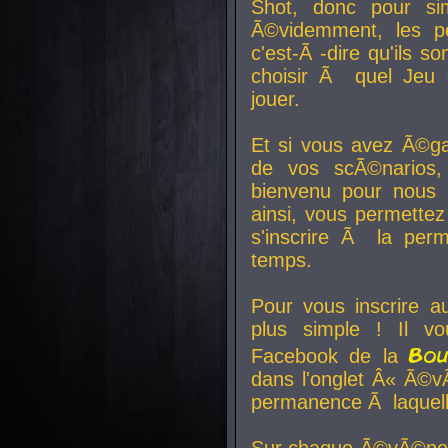
Shot, donc pour si
Ã©videmment, les pe
c'est-Ã -dire qu'ils
choisir Ã quel Jeu 
jouer.
Et si vous avez Ã©ga
de vos scÃ©narios,
bienvenu pour nous 
ainsi, vous permettez
s'inscrire Ã la per
temps.
Pour vous inscrire a
plus simple ! Il vo
Bo
Facebook de la
dans l'onglet Â« Ã©v
permanence Ã laquelle
Sur chaque Ã©vÃ©nem