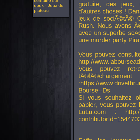
semaine sur
gratuite, des jeux,
deux - Jeux de
plateau
d'autres choses ! Da
jeux de sociÃ©tÃ© O
Rush. Nous avons Ã©
avec un superbe scÃ©
une murder party Pira
Vous pouvez consulte
http://www.laboursead
Vous pouvez ret
tÃ©lÃ©chargement
:https://www.driveth
Bourse--Ds
Si vous souhaitez o
papier, vous pouvez 
LuLu.com : http://w
contributorId=154470