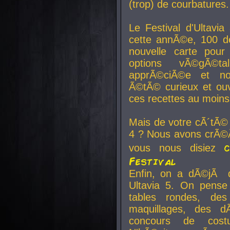
(trop) de courbatures.
Le Festival d'Ultavia
cette annÃ©e, 100 de
nouvelle carte pour
options vÃ©gÃ©t
apprÃ©ciÃ©e et no
Ã©tÃ© curieux et ouv
ces recettes au moins
Mais de votre cÃ´tÃ©
4 ? Nous avons crÃ©Ã
vous nous disiez
Festival
Enfin, on a dÃ©jÃ de
Ultavia 5. On pens
tables rondes, des
maquillages, des d
concours de cost