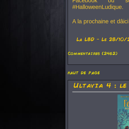
Facebook ou su
#HalloweenLudique.
A la prochaine et dâic
La
LBD
- Le 28/10/
Commentaires (2462)
haut de page
Ultavia 4 : le