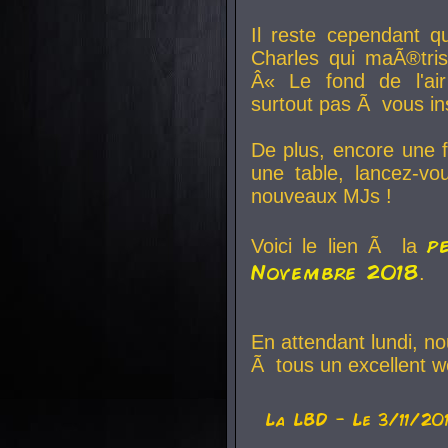
Il reste cependant q
Charles qui maÃ®tri
Â« Le fond de l'air
surtout pas Ã vous ins
De plus, encore une f
une table, lancez-v
nouveaux MJs !
p
Voici le lien Ã la
Novembre 2018
.
En attendant lundi, n
Ã tous un excellent w
La
LBD
- Le 3/11/20