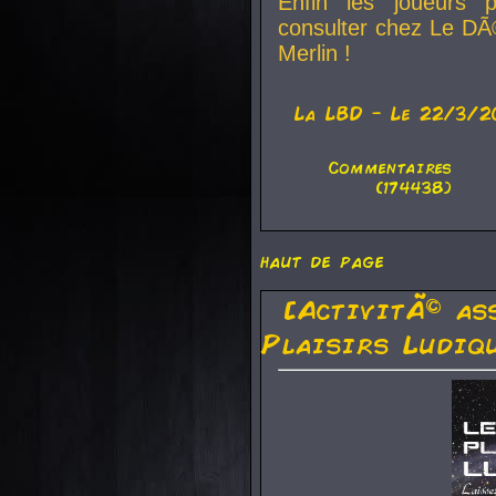
Enfin les joueurs p
consulter chez Le DÃ
Merlin !
La
LBD
- Le 22/3/2
Commentaires
(174438)
haut de page
[ActivitÃ© as
Plaisirs Ludiq