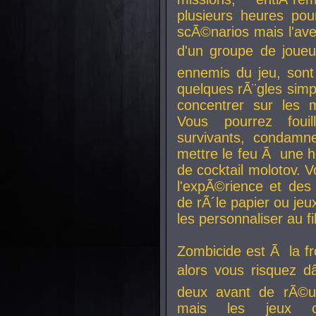
plusieurs heures pour
scÃ©narios mais l'av
d'un groupe de joueur
ennemis du jeu, sont
quelques rÃ¨gles simp
concentrer sur les 
Vous pourrez foui
survivants, condamn
mettre le feu Ã une
de cocktail molotov. 
l'expÃ©rience et de
de rÃ´le papier ou je
les personnaliser au fil
Zombicide est Ã la fr
alors vous risquez d
deux avant de rÃ©us
mais les jeux co