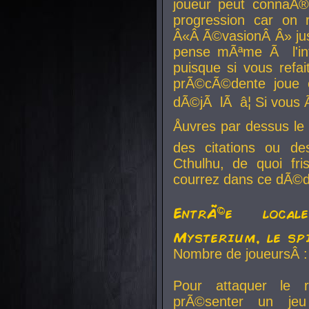
joueur peut connaÃ®
progression car on 
Â«Â Ã©vasionÂ Â» jusq
pense mÃªme Ã l'inf
puisque si vous refai
prÃ©cÃ©dente joue e
dÃ©jÃ lÃ â¦ Si vous 
Åuvres par dessus l
des citations ou d
Cthulhu, de quoi f
courrez dans ce dÃ©da
EntrÃ©e local
Mysterium, le sp
Nombre de joueursÂ :
Pour attaquer le 
prÃ©senter un je