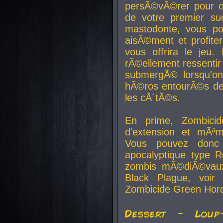
persÃ©vÃ©rer pour ob
de votre premier su
mastodonte, vous po
aisÃ©ment et profite
vous offrira le jeu.
rÃ©ellement ressentir 
submergÃ© lorsqu'on 
hÃ©ros entourÃ©s de
les cÃ´tÃ©s.
En prime, Zombicide
d'extension et mÃªm
Vous pouvez donc 
apocalyptique type R
zombis mÃ©diÃ©vaux-
Black Plague, voi
Zombicide Green Hor
Dessert - Loup