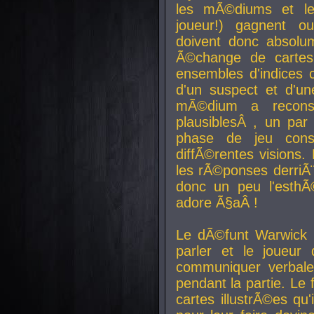
les mÃ©diums et le
joueur!) gagnent o
doivent donc absolum
Ã©change de cartes
ensembles d'indices c
d'un suspect et d'u
mÃ©dium a reconst
plausiblesÂ , un pa
phase de jeu cons
diffÃ©rentes visions.
les rÃ©ponses derriÃ¨
donc un peu l'esthÃ
adore Ã§aÂ !
Le dÃ©funt Warwick 
parler et le joueur q
communiquer verbale
pendant la partie. Le
cartes illustrÃ©es q