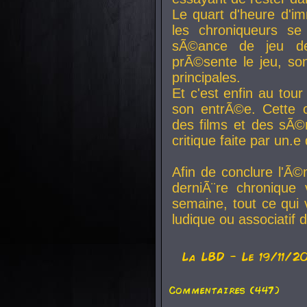
Le quart d'heure d'i
les chroniqueurs se
sÃ©ance de jeu de
prÃ©sente le jeu, son
principales.
Et c'est enfin au tour
son entrÃ©e. Cette c
des films et des sÃ©r
critique faite par un
Afin de conclure l'Ã©
derniÃ¨re chronique
semaine, tout ce qui 
ludique ou associatif 
La
LBD
- Le 19/11/2
Commentaires (447)