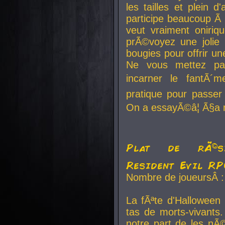
les tailles et plein d
participe beaucoup Ã 
veut vraiment oniriq
prÃ©voyez une jolie
bougies pour offrir un
Ne vous mettez pa
incarner le fantÃ´m
pratique pour passer 
On a essayÃ©â¦ Ã§a n
Plat de rÃ©sis
Resident Evil R
Nombre de joueursÂ :
La fÃªte d'Halloween
tas de morts-vivants.
notre part de les nÃ©