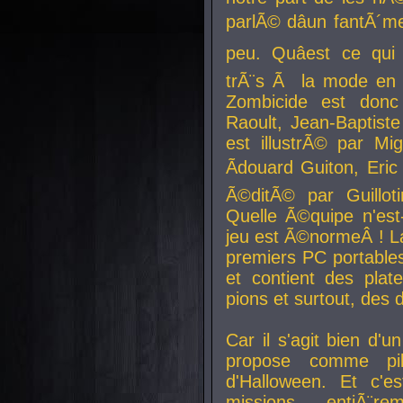
parlÃ© dâun fantÃ´me 
peu. Quâest ce qui
trÃ¨s Ã la mode en
Zombicide est donc
Raoult, Jean-Baptiste
est illustrÃ© par Mi
Ãdouard Guiton, Eric
Ã©ditÃ© par Guillot
Quelle Ã©quipe n'est
jeu est Ã©normeÂ ! La 
premiers PC portable
et contient des plat
pions et surtout, des d
Car il s'agit bien d'u
propose comme pil
d'Halloween. Et c'e
missions, entiÃ¨r