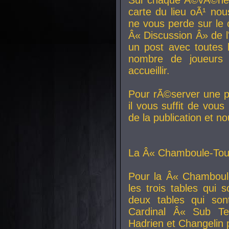
carte du lieu oÃ¹ nou
ne vous perde sur le 
Â« Discussion Â» de 
un post avec toutes 
nombre de joueurs
accueillir.
Pour rÃ©server une pl
il vous suffit de vou
de la publication et n
La Â« Chamboule-Tout
Pour la Â« Chamboul
les trois tables qui
deux tables qui so
Cardinal
Â« Sub Ter
Hadrien et
Changelin
p