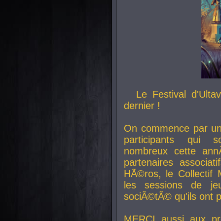
Le Festival d'Ult
dernier !
On commence par un 
participants qui s
nombreux cette an
partenaires associat
HÃ©ros, le Collecti
les sessions de j
sociÃ©tÃ© qu'ils ont
MERCI aussi aux pro