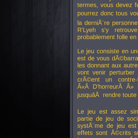
termes, vous devez fu
pourrez donc tous vous
la derniÃ¨re personne
R'Lyeh s'y retro
probablement folle en
Le jeu consiste en une
est de vous dÃ©barra
les donnant aux aut
vont venir perturber 
crÃ©ent un contre-
Â«Â D'horreurÂ Â» 
jusquâÃ rendre tout
Le jeu est assez si
partie de jeu de soc
systÃ¨me de jeu est
effets sont Ã©crits 