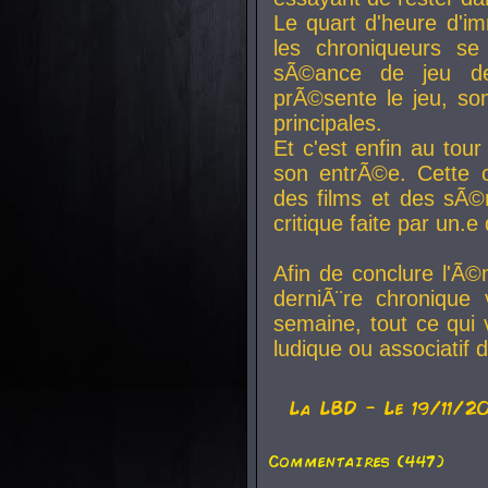
Le quart d'heure d'i
les chroniqueurs se
sÃ©ance de jeu de
prÃ©sente le jeu, son
principales.
Et c'est enfin au tour
son entrÃ©e. Cette c
des films et des sÃ©r
critique faite par un
Afin de conclure l'Ã©
derniÃ¨re chronique
semaine, tout ce qui 
ludique ou associatif 
La
LBD
- Le 19/11/2
Commentaires (447)