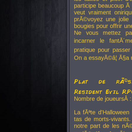
participe beaucoup Ã 
veut vraiment oniriq
prÃ©voyez une jolie
bougies pour offrir un
Ne vous mettez pa
incarner le fantÃ´m
pratique pour passer 
On a essayÃ©â¦ Ã§a n
Plat de rÃ©sis
Resident Evil R
Nombre de joueursÂ :
La fÃªte d'Halloween
tas de morts-vivants.
notre part de les nÃ©