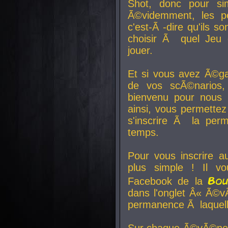
Shot, donc pour si
Ã©videmment, les pe
c'est-Ã -dire qu'ils
choisir Ã quel Jeu 
jouer.
Et si vous avez Ã©ga
de vos scÃ©narios,
bienvenu pour nous 
ainsi, vous permettez
s'inscrire Ã la per
temps.
Pour vous inscrire a
plus simple ! Il vo
Bo
Facebook de la
dans l'onglet Â« Ã©v
permanence Ã laquelle
Sur chaque Ã©vÃ©nem