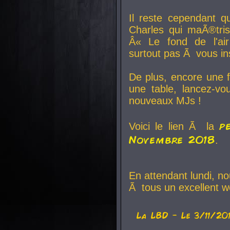
Il reste cependant q
Charles qui maÃ®tri
Â« Le fond de l'air
surtout pas Ã vous ins
De plus, encore une f
une table, lancez-v
nouveaux MJs !
p
Voici le lien Ã la
Novembre 2018
.
En attendant lundi, n
Ã tous un excellent w
La
LBD
- Le 3/11/20