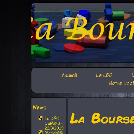
Accueil
La LBD
L
Notre ludo
News
La Bours
Le DÃ©
CalÃ© 3 -
22/3/2019
[ActivitÃ©