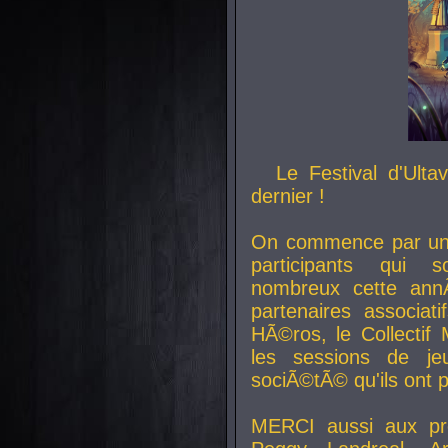
Le Festival d'Ult
dernier !
On commence par un 
participants qui s
nombreux cette an
partenaires associat
HÃ©ros, le Collecti
les sessions de j
sociÃ©tÃ© qu'ils ont
MERCI aussi aux pro