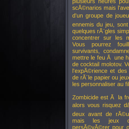
plusieurs heures pour
scÃ©narios mais l'av
d'un groupe de joueur
ennemis du jeu, sont
quelques rÃ¨gles simp
concentrer sur les 
Vous pourrez foui
survivants, condamn
mettre le feu Ã une
de cocktail molotov. 
l'expÃ©rience et de
de rÃ´le papier ou je
les personnaliser au fil
Zombicide est Ã la fr
alors vous risquez d
deux avant de rÃ©us
mais les jeux co
persÃ©vÃ©rer pour ob