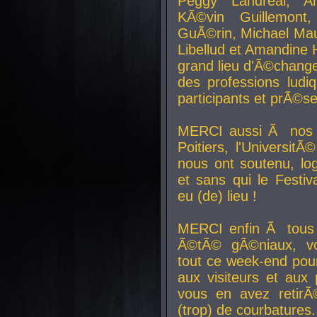
Peggy Landreal, A
KÃ©vin Guillemont
GuÃ©rin, Michael Maur
Libellud et Amandine H
grand lieu d'Ã©chang
des professions lud
participants et prÃ©se
MERCI aussi Ã nos pa
Poitiers, l'Universit
nous ont soutenu, log
et sans qui le Festiv
eu (de) lieu !
MERCI enfin Ã tous
Ã©tÃ© gÃ©niaux, v
tout ce week-end pour
aux visiteurs et aux
vous en avez retirÃ
(trop) de courbatures.