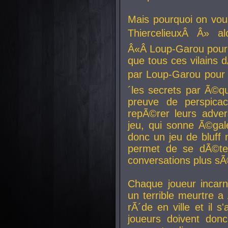
Mais pourquoi on vo
ThiercelieuxÂ Â» al
Â«Â Loup-Garou pour 
que tous ces vilain
par Loup-Garou pour u
´les secrets par Ã©qu
preuve de perspica
repÃ©rer leurs adver
jeu, qui sonne Ã©gale
donc un jeu de bluff 
permet de se dÃ©te
conversations plus sÃ
Chaque joueur incar
un terrible meurtre 
rÃ´de en ville et il s
joueurs doivent donc 