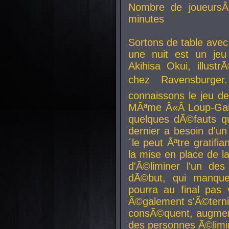
Nombre de joueurs
minutes
Sortons de table ave
une nuit est un je
Akihisa Okui, illus
chez Ravensburger.
connaissons le jeu d
MÃªme Â«Â Loup-Garo
quelques dÃ©fauts qu
dernier a besoin d'un
´le peut Ãªtre gratifi
la mise en place de l
d'Ã©liminer l'un des
dÃ©but, qui manque
pourra au final pas 
Ã©galement s'Ã©ternis
consÃ©quent, augment
des personnes Ã©limi