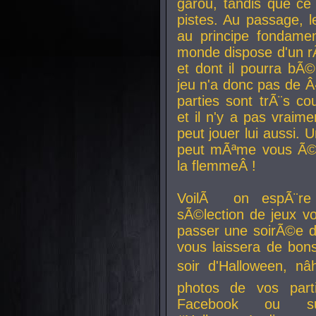
garou, tandis que ce 
pistes. Au passage, le
au principe fondamen
monde dispose d'un rÃ´
et dont il pourra bÃ©
jeu n'a donc pas de 
parties sont trÃ¨s c
et il n'y a pas vraime
peut jouer lui aussi.
peut mÃªme vous Ã©di
la flemmeÂ !
VoilÃ on espÃ¨re 
sÃ©lection de jeux vo
passer une soirÃ©e d
vous laissera de bons
soir d'Halloween, nâ
photos de vos parti
Facebook ou su