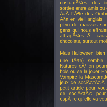
costumÃ©es, des b
sorties entre amis ou 
Â«Â FÃªte des Ombre
Ã§a en vieil anglais 
plein de mauvais sou
gens qui nous effraie
attrapÃ©es Ã caus
chocolats, surtout moi
Mais Halloween, bien q
une fÃªte) semble 
Natures oÃ¹ on pourr
bois ou se la jouer E
Vampire la Mascarade
jeux de sociÃ©tÃ©Â !
petit article pour vo
de sociÃ©tÃ© pour 
espÃ¨re qu'elle va vou