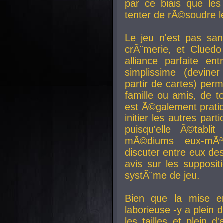
par ce biais que le
tenter de rÃ©soudre l
Le jeu n'est pas san
crÃ¨merie, et Clued
alliance parfaite e
simplissime (devine
partir de cartes) perm
famille ou amis, de t
est Ã©galement prati
initier les autres par
puisqu'elle Ã©tabli
mÃ©diums eux-mÃ
discuter entre eux de
avis sur les supposit
systÃ¨me de jeu.
Bien que la mise e
laborieuse -y a plein 
les tailles et plein d