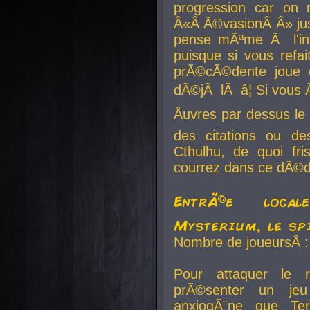
progression car on 
Â«Â Ã©vasionÂ Â» jusq
pense mÃªme Ã l'inf
puisque si vous refai
prÃ©cÃ©dente joue e
dÃ©jÃ lÃ â¦ Si vous 
Åuvres par dessus l
des citations ou d
Cthulhu, de quoi f
courrez dans ce dÃ©da
EntrÃ©e local
Mysterium, le sp
Nombre de joueursÂ :
Pour attaquer le 
prÃ©senter un je
anxiogÃ¨ne que Te