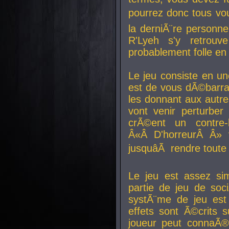
pourrez donc tous vous
la derniÃ¨re personne
R'Lyeh s'y retro
probablement folle en
Le jeu consiste en une
est de vous dÃ©barra
les donnant aux aut
vont venir perturber 
crÃ©ent un contre-
Â«Â D'horreurÂ Â» 
jusquâÃ rendre tout
Le jeu est assez si
partie de jeu de soc
systÃ¨me de jeu est
effets sont Ã©crits 
joueur peut connaÃ®