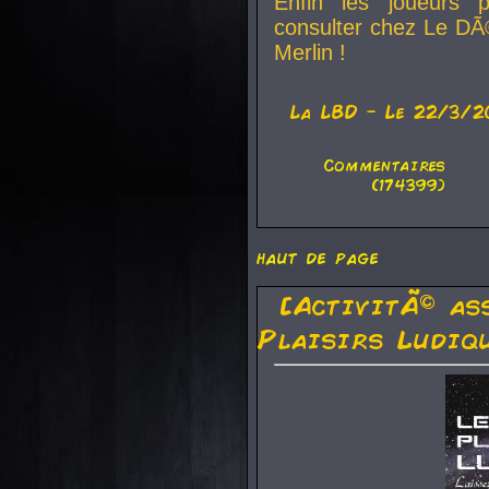
Enfin les joueurs p
consulter chez Le DÃ
Merlin !
La
LBD
- Le 22/3/2
Commentaires
(174399)
haut de page
[ActivitÃ© as
Plaisirs Ludiq