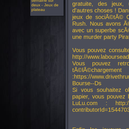
semaine sur
gratuite, des jeux,
deux - Jeux de
plateau
d'autres choses ! Da
jeux de sociÃ©tÃ© O
Rush. Nous avons Ã©
avec un superbe scÃ©
une murder party Pira
Vous pouvez consulte
http://www.laboursead
Vous pouvez ret
tÃ©lÃ©chargement
:https://www.driveth
Bourse--Ds
Si vous souhaitez o
papier, vous pouvez 
LuLu.com : http://w
contributorId=154470