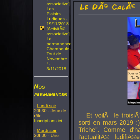
associative]
Le DÃ© CalÃ© 
Les
Plaisirs
Ludiques -
19/11/2018
[ActivitÃ©
associative]
La
permanence
Chamboule-
Tout de
Novembre
! -
3/11/2018
Nos
permanences
-
Lundi soir
20h30 - Jeux de
Et voilÃ le troi
rôle
Inscriptions ici
sorti en mars 2019 :)
Triche". Comme d'ha
-
Mardi soir
20h30 - Une
l'actualitÃ© ludifi