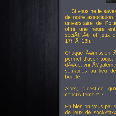
Si vous ne le sav
de notre association 
universitaire de Poit
offrir une heure en
sociÃ©tÃ© et jeux d
17h Ã 18h.
Chaque Ã©mission Ã
permet d'avoir toujo
dÃ©couvrir Ã©galemen
semaines au lieu d
boucle.
Alors, qu'est-ce qu
concrÃ¨tement ?
Eh bien on vous parl
de jeux de sociÃ©tÃ©