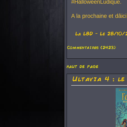
#HalloweenLudique.
A la prochaine et dâic
La
LBD
- Le 28/10/
Commentaires (2423)
haut de page
Ultavia 4 : le