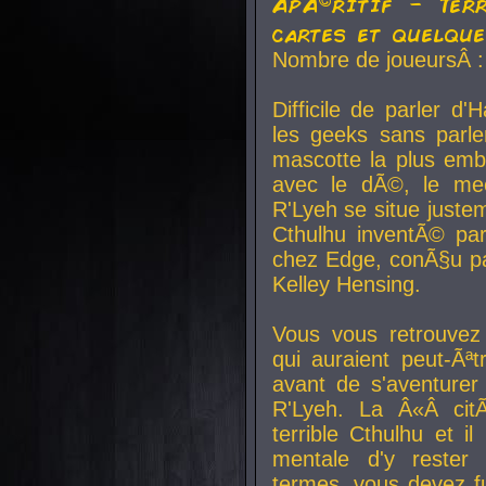
ApÃ©ritif - Ter
cartes et quelqu
Nombre de joueursÂ :
Difficile de parler d
les geeks sans parle
mascotte la plus emb
avec le dÃ©, le mee
R'Lyeh se situe juste
Cthulhu inventÃ© par
chez Edge, conÃ§u par
Kelley Hensing.
Vous vous retrouvez 
qui auraient peut-Ã
avant de s'aventurer
R'Lyeh. La Â«Â cit
terrible Cthulhu et i
mentale d'y rester 
termes, vous devez fu