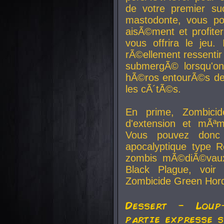
de votre premier su
mastodonte, vous po
aisÃ©ment et profite
vous offrira le jeu.
rÃ©ellement ressentir 
submergÃ© lorsqu'on 
hÃ©ros entourÃ©s de
les cÃ´tÃ©s.
En prime, Zombicide
d'extension et mÃªm
Vous pouvez donc 
apocalyptique type R
zombis mÃ©diÃ©vaux-
Black Plague, voi
Zombicide Green Hor
Dessert - Loup
partie expresse 