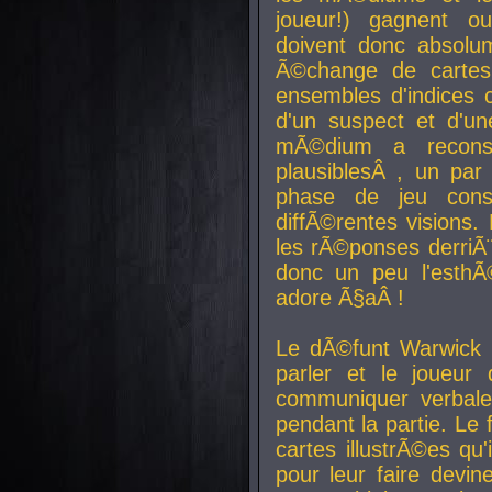
joueur!) gagnent o
doivent donc absolum
Ã©change de cartes
ensembles d'indices c
d'un suspect et d'u
mÃ©dium a reconst
plausiblesÂ , un pa
phase de jeu cons
diffÃ©rentes visions.
les rÃ©ponses derriÃ¨
donc un peu l'esthÃ
adore Ã§aÂ !
Le dÃ©funt Warwick 
parler et le joueur q
communiquer verbale
pendant la partie. Le
cartes illustrÃ©es q
pour leur faire devin