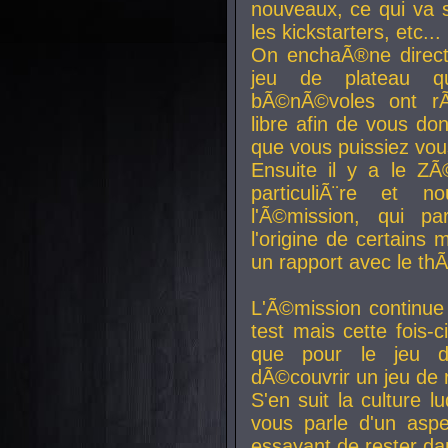
nouveaux, ce qui va so
les kickstarters, etc...
On enchaÃ®ne direct
jeu de plateau q
bÃ©nÃ©voles ont rÃ
libre afin de vous don
que vous puissiez vou
Ensuite il y a le ZÃ
particuliÃ¨re et 
l'Ã©mission, qui pa
l'origine de certains
un rapport avec le th
L'Ã©mission continue
test mais cette fois-c
que pour le jeu d
dÃ©couvrir un jeu de r
S'en suit la culture l
vous parle d'un aspe
essayant de rester da