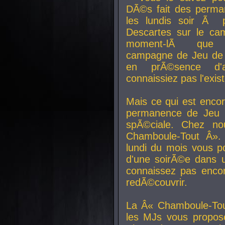
DÃ©s fait des perma
les lundis soir Ã 
Descartes sur le ca
moment-lÃ que v
campagne de Jeu de 
en prÃ©sence d'a
connaissiez pas l'exi
Mais ce qui est encor
permanence de Jeu 
spÃ©ciale. Chez n
Chamboule-Tout Â». 
lundi du mois vous p
d'une soirÃ©e dans 
connaissez pas enco
redÃ©couvrir.
La Â« Chamboule-Tou
les MJs vous propos