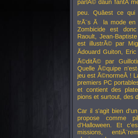
parlÃ© dâun fantÃ´me 
peu. Quâest ce qui
trÃ¨s Ã la mode en
Zombicide est donc
Raoult, Jean-Baptiste
est illustrÃ© par Mi
Ãdouard Guiton, Eric
Ã©ditÃ© par Guillot
Quelle Ã©quipe n'est
jeu est Ã©normeÂ ! La 
premiers PC portable
et contient des plat
pions et surtout, des d
Car il s'agit bien d'u
propose comme pil
d'Halloween. Et c'e
missions, entiÃ¨r