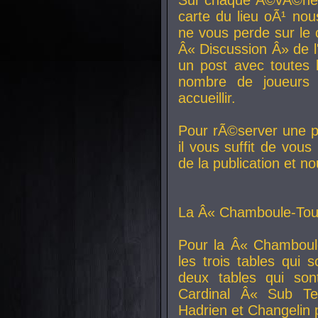
carte du lieu oÃ¹ nou
ne vous perde sur le 
Â« Discussion Â» de 
un post avec toutes 
nombre de joueurs
accueillir.
Pour rÃ©server une pl
il vous suffit de vou
de la publication et n
La Â« Chamboule-Tout
Pour la Â« Chamboul
les trois tables qui
deux tables qui so
Cardinal
Â« Sub Ter
Hadrien et
Changelin
p