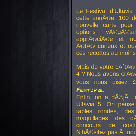
Le Festival d'Ultavia
cette annÃ©e, 100 de
nouvelle carte pour
options vÃ©gÃ©t
apprÃ©ciÃ©e et no
Ã©tÃ© curieux et ouv
ces recettes au moins
Mais de votre cÃ´tÃ©
4 ? Nous avons crÃ©Ã
vous nous disiez
Festival
Enfin, on a dÃ©jÃ de
Ultavia 5. On pens
tables rondes, des
maquillages, des d
concours de cost
N'hÃ©sitez pas Ã nous