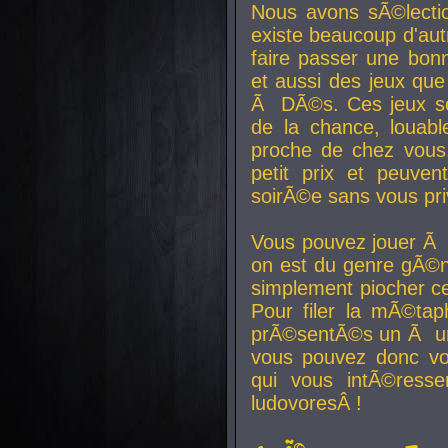
Nous avons sÃ©lectio
existe beaucoup d'autr
faire passer une bon
et aussi des jeux que
Ã DÃ©s. Ces jeux son
de la chance, louab
proche de chez vous.
petit prix et peuve
soirÃ©e sans vous pr
Vous pouvez jouer Ã 
on est du genre gÃ©n
simplement piocher ce
Pour filer la mÃ©tap
prÃ©sentÃ©s un Ã un
vous pouvez donc vo
qui vous intÃ©resse
ludovoresÂ !