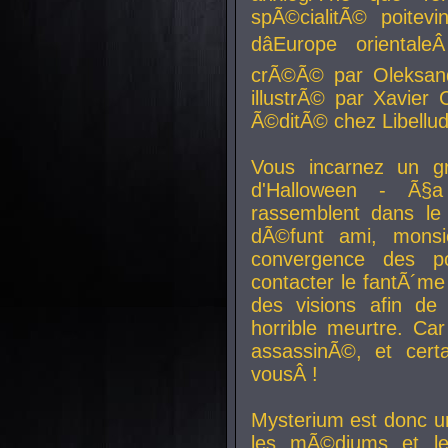
spÃ©cialitÃ© poitev
dâEurope orienta
crÃ©Ã© par Oleksand
illustrÃ© par Xavier 
Ã©ditÃ© chez Libellud
Vous incarnez un gr
d'Halloween - Ã§
rassemblent dans le
dÃ©funt ami, mons
convergence des pou
contacter le fantÃ´me
des visions afin de
horrible meurtre. Ca
assassinÃ©, et cert
vousÂ !
Mysterium est donc un
les mÃ©diums et le