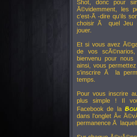
Shot, donc pour si
Ã©videmment, les pe
c'est-Ã -dire qu'ils
choisir Ã quel Jeu 
jouer.
Et si vous avez Ã©ga
de vos scÃ©narios,
bienvenu pour nous 
ainsi, vous permettez
s'inscrire Ã la per
temps.
Pour vous inscrire a
plus simple ! Il vo
Bo
Facebook de la
dans l'onglet Â« Ã©v
permanence Ã laquelle
Sur chaque Ã©vÃ©nem