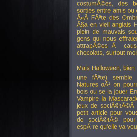
costumÃ©es, des b
sorties entre amis ou 
Â«Â FÃªte des Ombre
Ã§a en vieil anglais 
plein de mauvais sou
gens qui nous effraie
attrapÃ©es Ã caus
chocolats, surtout moi
Mais Halloween, bien q
une fÃªte) semble 
Natures oÃ¹ on pourr
bois ou se la jouer E
Vampire la Mascarade
jeux de sociÃ©tÃ©Â !
petit article pour vo
de sociÃ©tÃ© pour 
espÃ¨re qu'elle va vou