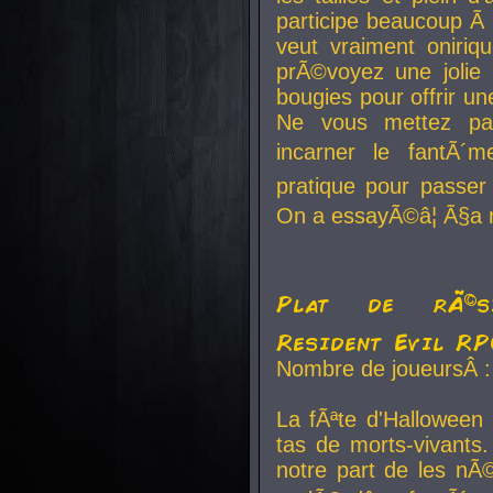
participe beaucoup Ã 
veut vraiment oniriq
prÃ©voyez une jolie
bougies pour offrir un
Ne vous mettez pa
incarner le fantÃ´m
pratique pour passer 
On a essayÃ©â¦ Ã§a n
Plat de rÃ©sis
Resident Evil R
Nombre de joueursÂ :
La fÃªte d'Halloween
tas de morts-vivants.
notre part de les nÃ©