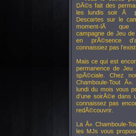
DÃ©s fait des perma
les lundis soir Ã 
Descartes sur le ca
moment-lÃ que v
campagne de Jeu de 
en prÃ©sence d'a
connaissiez pas l'exi
Mais ce qui est encor
permanence de Jeu 
spÃ©ciale. Chez n
Chamboule-Tout Â». 
lundi du mois vous p
d'une soirÃ©e dans 
connaissez pas enco
redÃ©couvrir.
La Â« Chamboule-Tou
les MJs vous propos