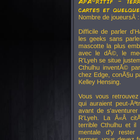
ApÃ©ritif - Ter
cartes et quelqu
Nombre de joueursÂ :
Difficile de parler d
les geeks sans parle
mascotte la plus emb
avec le dÃ©, le mee
R'Lyeh se situe juste
Cthulhu inventÃ© par
chez Edge, conÃ§u par
Kelley Hensing.
Vous vous retrouvez 
qui auraient peut-Ã
avant de s'aventurer
R'Lyeh. La Â«Â cit
terrible Cthulhu et i
mentale d'y rester 
termes, vous devez fu