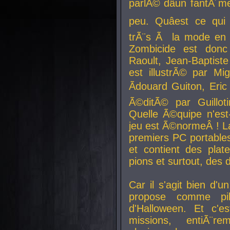
parlÃ© dâun fantÃ´me 
peu. Quâest ce qui
trÃ¨s Ã la mode en
Zombicide est donc
Raoult, Jean-Baptiste
est illustrÃ© par Mi
Ãdouard Guiton, Eric
Ã©ditÃ© par Guillot
Quelle Ã©quipe n'est
jeu est Ã©normeÂ ! La 
premiers PC portable
et contient des plat
pions et surtout, des d
Car il s'agit bien d'u
propose comme pil
d'Halloween. Et c'e
missions, entiÃ¨r