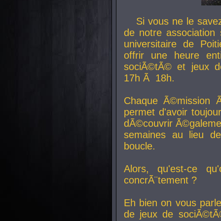
Si vous ne le sav
de notre association 
universitaire de Poit
offrir une heure en
sociÃ©tÃ© et jeux d
17h Ã 18h.
Chaque Ã©mission Ã
permet d'avoir toujo
dÃ©couvrir Ã©galemen
semaines au lieu d
boucle.
Alors, qu'est-ce qu
concrÃ¨tement ?
Eh bien on vous parl
de jeux de sociÃ©tÃ©