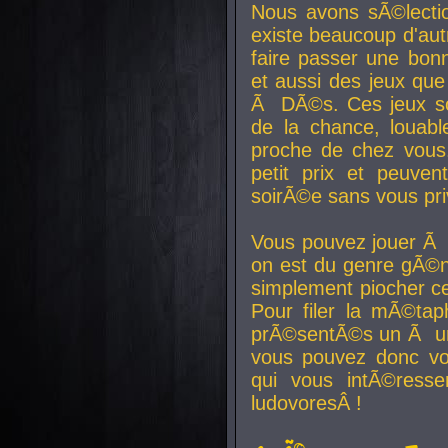
Nous avons sÃ©lectio
existe beaucoup d'autr
faire passer une bon
et aussi des jeux que
Ã DÃ©s. Ces jeux son
de la chance, louab
proche de chez vous.
petit prix et peuve
soirÃ©e sans vous pr
Vous pouvez jouer Ã 
on est du genre gÃ©n
simplement piocher ce
Pour filer la mÃ©tap
prÃ©sentÃ©s un Ã un
vous pouvez donc vo
qui vous intÃ©resse
ludovoresÂ !