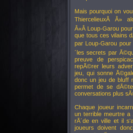
Mais pourquoi on vo
ThiercelieuxÂ Â» al
Â«Â Loup-Garou pour 
que tous ces vilain
par Loup-Garou pour u
´les secrets par Ã©qu
preuve de perspica
repÃ©rer leurs adver
jeu, qui sonne Ã©gale
donc un jeu de bluff 
permet de se dÃ©te
conversations plus sÃ
Chaque joueur incar
un terrible meurtre 
rÃ´de en ville et il s
joueurs doivent donc 