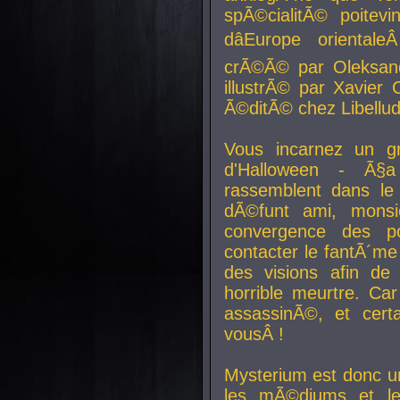
spÃ©cialitÃ© poitev
dâEurope orienta
crÃ©Ã© par Oleksand
illustrÃ© par Xavier 
Ã©ditÃ© chez Libellud
Vous incarnez un gr
d'Halloween - Ã§
rassemblent dans le
dÃ©funt ami, mons
convergence des pou
contacter le fantÃ´me
des visions afin de
horrible meurtre. Ca
assassinÃ©, et cert
vousÂ !
Mysterium est donc un
les mÃ©diums et le