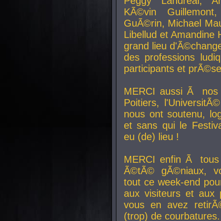
Peggy Landreal, A
KÃ©vin Guillemont
GuÃ©rin, Michael Maur
Libellud et Amandine H
grand lieu d'Ã©chang
des professions lud
participants et prÃ©se
MERCI aussi Ã nos pa
Poitiers, l'Universit
nous ont soutenu, log
et sans qui le Festiv
eu (de) lieu !
MERCI enfin Ã tous
Ã©tÃ© gÃ©niaux, v
tout ce week-end pour
aux visiteurs et aux
vous en avez retirÃ
(trop) de courbatures.