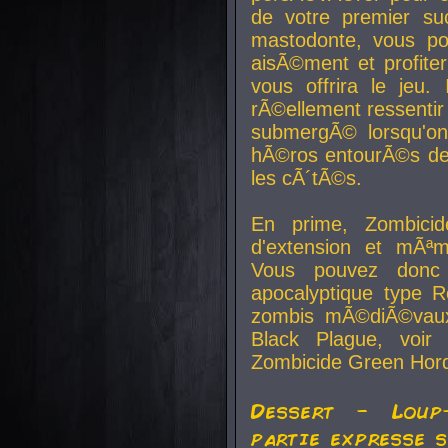
de votre premier su
mastodonte, vous po
aisÃ©ment et profite
vous offrira le jeu.
rÃ©ellement ressentir 
submergÃ© lorsqu'on 
hÃ©ros entourÃ©s de
les cÃ´tÃ©s.
En prime, Zombicide
d'extension et mÃªm
Vous pouvez donc 
apocalyptique type R
zombis mÃ©diÃ©vaux-
Black Plague, voi
Zombicide Green Hor
Dessert - Loup
partie expresse 