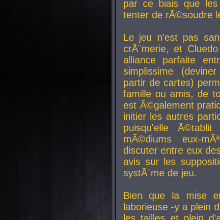
par ce biais que le
tenter de rÃ©soudre l
Le jeu n'est pas san
crÃ¨merie, et Clued
alliance parfaite e
simplissime (devine
partir de cartes) perm
famille ou amis, de t
est Ã©galement prati
initier les autres par
puisqu'elle Ã©tabli
mÃ©diums eux-mÃ
discuter entre eux de
avis sur les supposit
systÃ¨me de jeu.
Bien que la mise e
laborieuse -y a plein 
les tailles et plein d