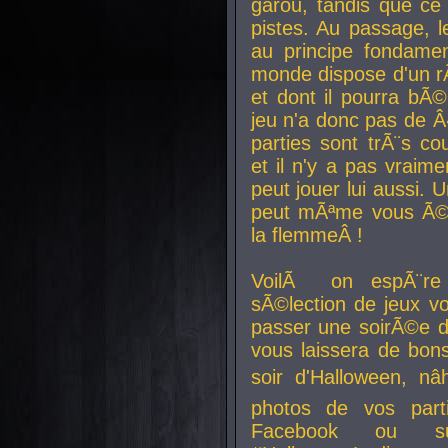
garou, tandis que ce 
pistes. Au passage, le
au principe fondamen
monde dispose d'un rÃ´
et dont il pourra bÃ©
jeu n'a donc pas de 
parties sont trÃ¨s c
et il n'y a pas vraime
peut jouer lui aussi.
peut mÃªme vous Ã©di
la flemmeÂ !
VoilÃ on espÃ¨re 
sÃ©lection de jeux vo
passer une soirÃ©e d
vous laissera de bons
soir d'Halloween, nâ
photos de vos parti
Facebook ou su