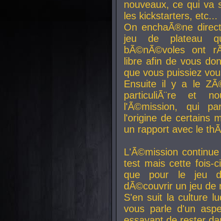
nouveaux, ce qui va so
les kickstarters, etc...
On enchaÃ®ne direct
jeu de plateau q
bÃ©nÃ©voles ont rÃ
libre afin de vous don
que vous puissiez vou
Ensuite il y a le ZÃ
particuliÃ¨re et 
l'Ã©mission, qui pa
l'origine de certains
un rapport avec le th
L'Ã©mission continue
test mais cette fois-c
que pour le jeu d
dÃ©couvrir un jeu de r
S'en suit la culture l
vous parle d'un aspe
essayant de rester da