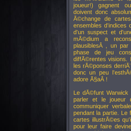
joueur!) gagnent o
doivent donc absolum
Ã©change de cartes
ensembles d'indices c
d'un suspect et d'u
mÃ©dium a reconst
plausiblesÂ , un pa
phase de jeu cons
diffÃ©rentes visions.
les rÃ©ponses derriÃ¨
donc un peu l'esthÃ
adore Ã§aÂ !
Le dÃ©funt Warwick 
parler et le joueur q
communiquer verbale
pendant la partie. Le
cartes illustrÃ©es q
pour leur faire devin