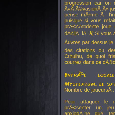
progression car on 
Â«Â Ã©vasionÂ Â» jusq
pense mÃªme Ã l'inf
puisque si vous refai
prÃ©cÃ©dente joue e
dÃ©jÃ lÃ â¦ Si vous 
Åuvres par dessus l
des citations ou d
Cthulhu, de quoi f
courrez dans ce dÃ©da
EntrÃ©e local
Mysterium, le sp
Nombre de joueursÂ :
Pour attaquer le 
prÃ©senter un je
anxiogÃ¨ne que Te