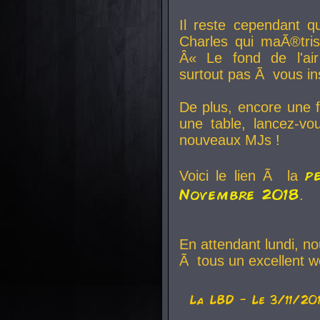
Il reste cependant q
Charles qui maÃ®tri
Â« Le fond de l'air
surtout pas Ã vous ins
De plus, encore une f
une table, lancez-v
nouveaux MJs !
p
Voici le lien Ã la
Novembre 2018
.
En attendant lundi, n
Ã tous un excellent w
La
LBD
- Le 3/11/20