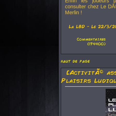
Enfin les joueurs p
consulter chez Le DÃ
Merlin !
La
LBD
- Le 22/3/2
Commentaires
(174400)
haut de page
[ActivitÃ© as
Plaisirs Ludiq