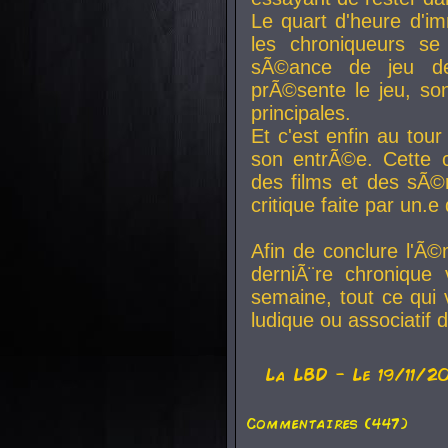
Le quart d'heure d'i
les chroniqueurs se
sÃ©ance de jeu de
prÃ©sente le jeu, son
principales.
Et c'est enfin au tour
son entrÃ©e. Cette c
des films et des sÃ©r
critique faite par un
Afin de conclure l'Ã©
derniÃ¨re chronique
semaine, tout ce qui 
ludique ou associatif 
La
LBD
- Le 19/11/2
Commentaires (447)