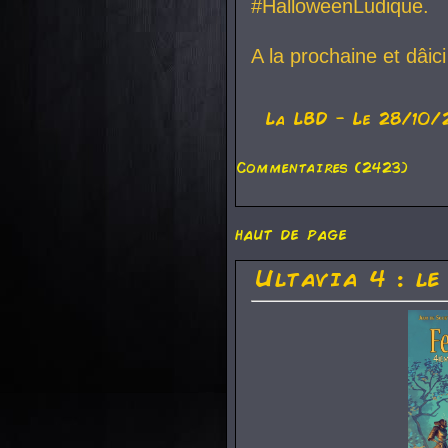
#HalloweenLudique.
A la prochaine et dâic
La
LBD
- Le 28/10/
Commentaires (2423)
haut de page
Ultavia 4 : le