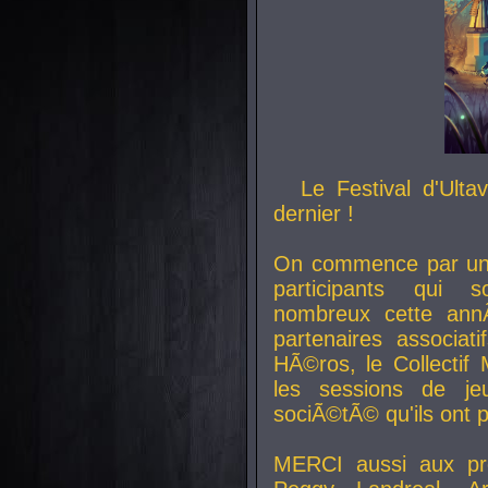
Le Festival d'Ult
dernier !
On commence par un 
participants qui s
nombreux cette an
partenaires associat
HÃ©ros, le Collecti
les sessions de j
sociÃ©tÃ© qu'ils ont
MERCI aussi aux pro