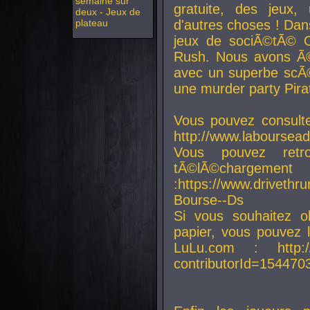
semaine sur
gratuite, des jeux,
deux - Jeux de
plateau
d'autres choses ! Da
jeux de sociÃ©tÃ© O
Rush. Nous avons Ã©
avec un superbe scÃ©
une murder party Pira
Vous pouvez consulte
http://www.laboursead
Vous pouvez ret
tÃ©lÃ©chargement
:https://www.driveth
Bourse--Ds
Si vous souhaitez o
papier, vous pouvez 
LuLu.com : http://w
contributorId=154470