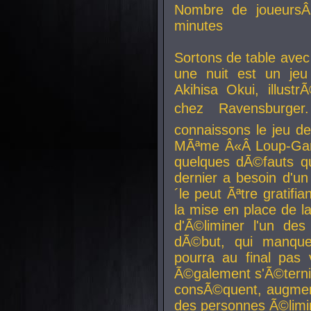
Nombre de joueurs
minutes
Sortons de table ave
une nuit est un je
Akihisa Okui, illus
chez Ravensburger.
connaissons le jeu d
MÃªme Â«Â Loup-Garo
quelques dÃ©fauts qu
dernier a besoin d'un
´le peut Ãªtre gratifi
la mise en place de l
d'Ã©liminer l'un des
dÃ©but, qui manque
pourra au final pas 
Ã©galement s'Ã©ternis
consÃ©quent, augment
des personnes Ã©limi