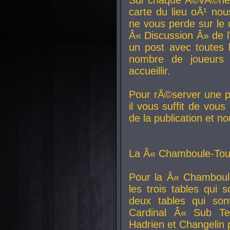
carte du lieu oÃ¹ nou
ne vous perde sur le 
Â« Discussion Â» de 
un post avec toutes 
nombre de joueurs
accueillir.
Pour rÃ©server une pl
il vous suffit de vou
de la publication et n
La Â« Chamboule-Tout
Pour la Â« Chamboul
les trois tables qui
deux tables qui so
Cardinal
Â« Sub Ter
Hadrien et
Changelin
p