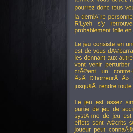
pourrez donc tous vous
la derniÃ¨re personne
R'Lyeh s'y retro
probablement folle en
Le jeu consiste en une
est de vous dÃ©barra
les donnant aux aut
vont venir perturber 
crÃ©ent un contre-
Â«Â D'horreurÂ Â» 
jusquâÃ rendre tout
Le jeu est assez si
partie de jeu de soc
systÃ¨me de jeu est
effets sont Ã©crits 
joueur peut connaÃ®