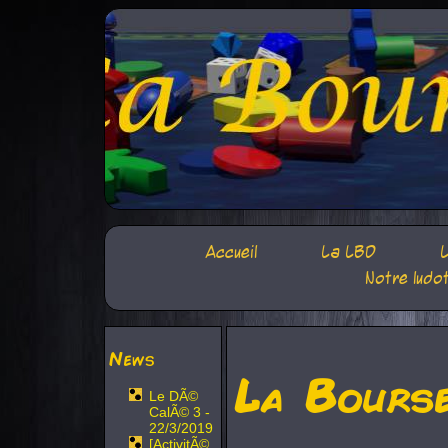
Accueil
La LBD
L
Notre ludo
News
La Bours
Le DÃ©
CalÃ© 3 -
22/3/2019
[ActivitÃ©