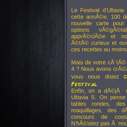
Le Festival d'Ultavia
cette annÃ©e, 100 de
nouvelle carte pour
options vÃ©gÃ©t
apprÃ©ciÃ©e et no
Ã©tÃ© curieux et ouv
ces recettes au moins
Mais de votre cÃ´tÃ©
4 ? Nous avons crÃ©Ã
vous nous disiez
Festival
Enfin, on a dÃ©jÃ de
Ultavia 5. On pens
tables rondes, des
maquillages, des d
concours de cost
N'hÃ©sitez pas Ã nous