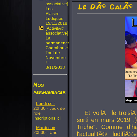
associative]
Le DÃ© CalÃ© 
Les
Plaisirs
Ludiques -
19/11/2018
[ActivitÃ©
associative]
La
permanence
Chamboule-
Tout de
Novembre
! -
3/11/2018
Nos
permanences
-
Lundi soir
20h30 - Jeux de
Et voilÃ le troi
rôle
Inscriptions ici
sorti en mars 2019 :)
Triche". Comme d'ha
-
Mardi soir
20h30 - Une
l'actualitÃ© ludifi