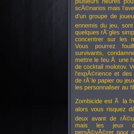
plusieurs heures pour
scÃ©narios mais l'av
d'un groupe de joueur
ennemis du jeu, sont
quelques rÃ¨gles simp
concentrer sur les 
Vous pourrez foui
survivants, condamn
mettre le feu Ã une
de cocktail molotov. 
l'expÃ©rience et de
de rÃ´le papier ou je
les personnaliser au fil
Zombicide est Ã la fr
alors vous risquez d
deux avant de rÃ©us
mais les jeux co
persÃ©vÃ©rer pour ob