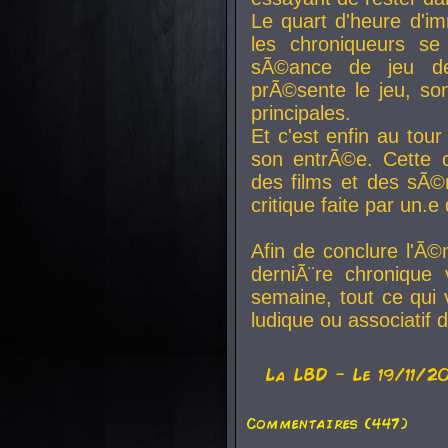
Le quart d'heure d'i
les chroniqueurs se
sÃ©ance de jeu de
prÃ©sente le jeu, son
principales.
Et c'est enfin au tour
son entrÃ©e. Cette c
des films et des sÃ©r
critique faite par un
Afin de conclure l'Ã©
derniÃ¨re chronique
semaine, tout ce qui 
ludique ou associatif 
La
LBD
- Le 19/11/2
Commentaires (447)