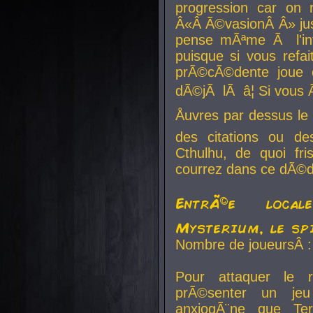
progression car on 
Â«Â Ã©vasionÂ Â» jusq
pense mÃªme Ã l'inf
puisque si vous refai
prÃ©cÃ©dente joue e
dÃ©jÃ lÃ â¦ Si vous 
Åuvres par dessus l
des citations ou d
Cthulhu, de quoi f
courrez dans ce dÃ©da
EntrÃ©e local
Mysterium, le sp
Nombre de joueursÂ :
Pour attaquer le 
prÃ©senter un je
anxiogÃ¨ne que Te