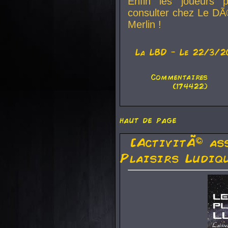
Enfin les joueurs p
consulter chez Le DÃ
Merlin !
La
LBD
- Le 22/3/2
Commentaires
(174422)
haut de page
[ActivitÃ© as
Plaisirs Ludiq