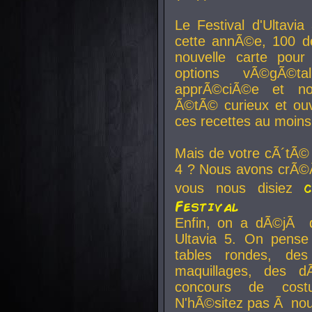
Le Festival d'Ultavia
cette annÃ©e, 100 de
nouvelle carte pour
options vÃ©gÃ©t
apprÃ©ciÃ©e et no
Ã©tÃ© curieux et ouv
ces recettes au moins
Mais de votre cÃ´tÃ©
4 ? Nous avons crÃ©Ã
vous nous disiez
Festival
Enfin, on a dÃ©jÃ de
Ultavia 5. On pens
tables rondes, des
maquillages, des d
concours de cost
N'hÃ©sitez pas Ã nous