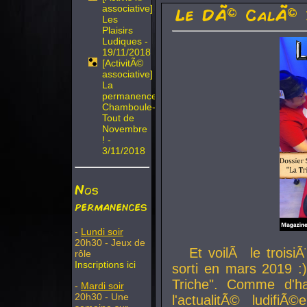
associative]
Le DÃ© CalÃ© 
Les
Plaisirs
Ludiques -
19/11/2018
[ActivitÃ©
associative]
La
permanence
Chamboule-
Tout de
Novembre
! -
3/11/2018
Nos
permanences
-
Lundi soir
20h30 - Jeux de
Et voilÃ le troi
rôle
Inscriptions ici
sorti en mars 2019 :)
Triche". Comme d'ha
-
Mardi soir
20h30 - Une
l'actualitÃ© ludifi