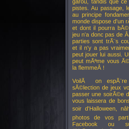
garou, tandis que ce 
pistes. Au passage, le
au principe fondamen
monde dispose d'un rÃ´
et dont il pourra bÃ©
jeu n'a donc pas de 
parties sont trÃ¨s c
et il n'y a pas vraime
peut jouer lui aussi.
peut mÃªme vous Ã©di
la flemmeÂ !
VoilÃ on espÃ¨re 
sÃ©lection de jeux vo
passer une soirÃ©e d
vous laissera de bons
soir d'Halloween, nâ
photos de vos parti
Facebook ou su