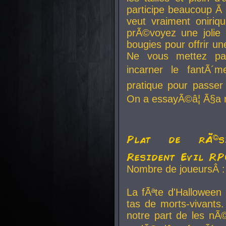
participe beaucoup Ã 
veut vraiment oniriq
prÃ©voyez une jolie
bougies pour offrir un
Ne vous mettez pa
incarner le fantÃ´m
pratique pour passer 
On a essayÃ©â¦ Ã§a n
Plat de rÃ©sis
Resident Evil R
Nombre de joueursÂ :
La fÃªte d'Halloween
tas de morts-vivants.
notre part de les nÃ©