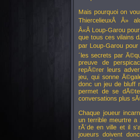
Mais pourquoi on vo
ThiercelieuxÂ Â» al
Â«Â Loup-Garou pour 
que tous ces vilain
par Loup-Garou pour u
´les secrets par Ã©qu
preuve de perspica
repÃ©rer leurs adver
jeu, qui sonne Ã©gale
donc un jeu de bluff 
permet de se dÃ©te
conversations plus sÃ
Chaque joueur incar
un terrible meurtre 
rÃ´de en ville et il s
joueurs doivent donc 