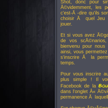
Shot, donc pour si
Ã©videmment, les pe
c'est-Ã -dire qu'ils
choisir Ã quel Jeu 
jouer.
Et si vous avez Ã©ga
de vos scÃ©narios,
bienvenu pour nous 
ainsi, vous permettez
s'inscrire Ã la per
temps.
Pour vous inscrire a
plus simple ! Il vo
Bo
Facebook de la
dans l'onglet Â« Ã©v
permanence Ã laquelle
Sur chaque Ã©vÃ©nem