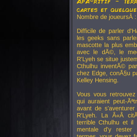
ApÃ©ritif - Ter
cartes et quelqu
Nombre de joueursÂ :
Difficile de parler d
les geeks sans parle
mascotte la plus emb
avec le dÃ©, le mee
R'Lyeh se situe juste
Cthulhu inventÃ© par
chez Edge, conÃ§u par
Kelley Hensing.
Vous vous retrouvez 
qui auraient peut-Ã
avant de s'aventurer
R'Lyeh. La Â«Â cit
terrible Cthulhu et i
mentale d'y rester 
termes, vous devez fu