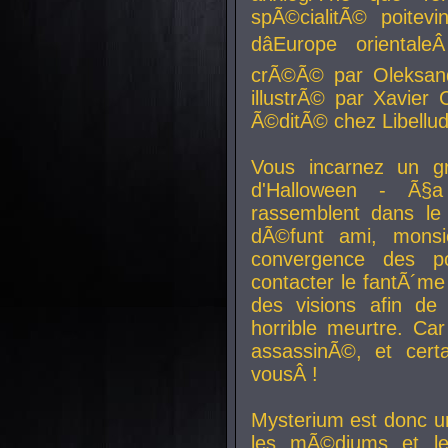
spÃ©cialitÃ© poitev
dâEurope orienta
crÃ©Ã© par Oleksand
illustrÃ© par Xavier 
Ã©ditÃ© chez Libellud
Vous incarnez un gr
d'Halloween - Ã§
rassemblent dans le
dÃ©funt ami, mons
convergence des pou
contacter le fantÃ´me
des visions afin de
horrible meurtre. Ca
assassinÃ©, et cert
vousÂ !
Mysterium est donc un
les mÃ©diums et le