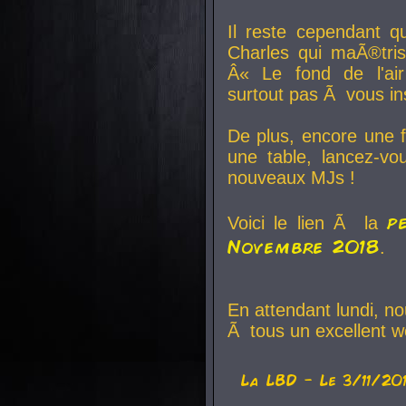
Il reste cependant q
Charles qui maÃ®tri
Â« Le fond de l'air
surtout pas Ã vous ins
De plus, encore une f
une table, lancez-v
nouveaux MJs !
p
Voici le lien Ã la
Novembre 2018
.
En attendant lundi, n
Ã tous un excellent w
La
LBD
- Le 3/11/20