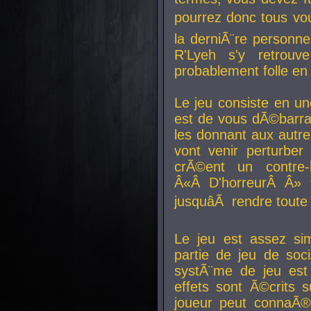
pourrez donc tous vous
la derniÃ¨re personne
R'Lyeh s'y retro
probablement folle en
Le jeu consiste en une
est de vous dÃ©barra
les donnant aux aut
vont venir perturber 
crÃ©ent un contre-
Â«Â D'horreurÂ Â» 
jusquâÃ rendre tout
Le jeu est assez si
partie de jeu de soc
systÃ¨me de jeu est
effets sont Ã©crits 
joueur peut connaÃ®