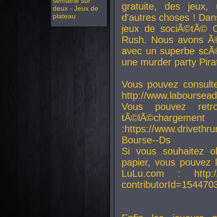
semaine sur
gratuite, des jeux,
deux - Jeux de
plateau
d'autres choses ! Da
jeux de sociÃ©tÃ© O
Rush. Nous avons Ã©
avec un superbe scÃ©
une murder party Pira
Vous pouvez consulte
http://www.laboursead
Vous pouvez ret
tÃ©lÃ©chargement
:https://www.driveth
Bourse--Ds
Si vous souhaitez o
papier, vous pouvez 
LuLu.com : http://w
contributorId=154470