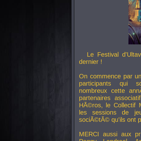
Le Festival d'Ult
dernier !
On commence par un 
participants qui s
nombreux cette an
partenaires associat
HÃ©ros, le Collecti
les sessions de j
sociÃ©tÃ© qu'ils ont
MERCI aussi aux pro