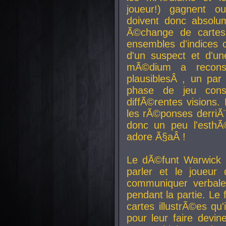
joueur!) gagnent o
doivent donc absolum
Ã©change de cartes
ensembles d'indices c
d'un suspect et d'u
mÃ©dium a reconst
plausiblesÂ , un pa
phase de jeu cons
diffÃ©rentes visions.
les rÃ©ponses derriÃ¨
donc un peu l'esthÃ
adore Ã§aÂ !
Le dÃ©funt Warwick 
parler et le joueur q
communiquer verbale
pendant la partie. Le
cartes illustrÃ©es q
pour leur faire devin