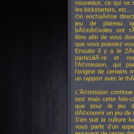
nouveaux, ce qui va so
les kickstarters, etc...
On enchaÃ®ne direct
jeu de plateau q
bÃ©nÃ©voles ont rÃ
libre afin de vous don
que vous puissiez vou
Ensuite il y a le ZÃ
particuliÃ¨re et 
l'Ã©mission, qui pa
l'origine de certains
un rapport avec le th
L'Ã©mission continue
test mais cette fois-c
que pour le jeu d
dÃ©couvrir un jeu de r
S'en suit la culture l
vous parle d'un aspe
essayant de rester da