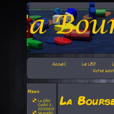
Accueil
La LBD
L
Notre ludo
News
La Bours
Le DÃ©
CalÃ© 3 -
22/3/2019
[ActivitÃ©