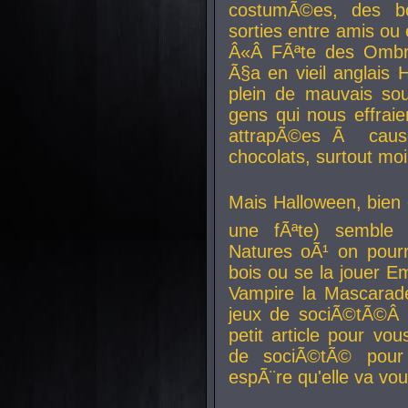
costumÃ©es, des b
sorties entre amis ou 
Â«Â FÃªte des Ombre
Ã§a en vieil anglais 
plein de mauvais sou
gens qui nous effraie
attrapÃ©es Ã caus
chocolats, surtout moi
Mais Halloween, bien q
une fÃªte) semble 
Natures oÃ¹ on pourr
bois ou se la jouer E
Vampire la Mascarade
jeux de sociÃ©tÃ©Â !
petit article pour vo
de sociÃ©tÃ© pour 
espÃ¨re qu'elle va vou