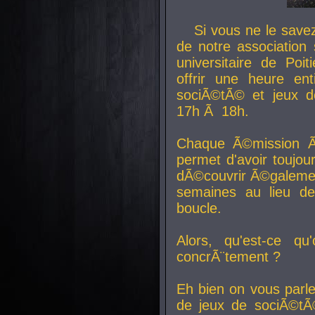
Si vous ne le sav
de notre association 
universitaire de Poit
offrir une heure en
sociÃ©tÃ© et jeux d
17h Ã 18h.
Chaque Ã©mission Ã
permet d'avoir toujo
dÃ©couvrir Ã©galemen
semaines au lieu d
boucle.
Alors, qu'est-ce qu
concrÃ¨tement ?
Eh bien on vous parl
de jeux de sociÃ©tÃ©