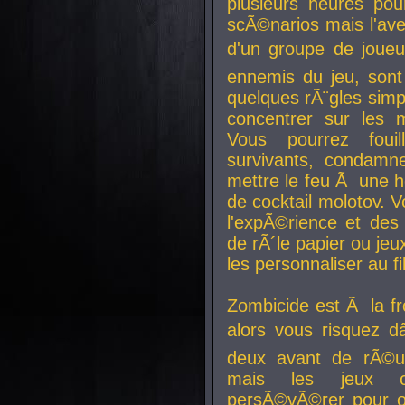
plusieurs heures pour
scÃ©narios mais l'av
d'un groupe de joueur
ennemis du jeu, sont
quelques rÃ¨gles simp
concentrer sur les 
Vous pourrez foui
survivants, condamn
mettre le feu Ã une
de cocktail molotov. 
l'expÃ©rience et de
de rÃ´le papier ou je
les personnaliser au fil
Zombicide est Ã la fr
alors vous risquez d
deux avant de rÃ©us
mais les jeux co
persÃ©vÃ©rer pour ob