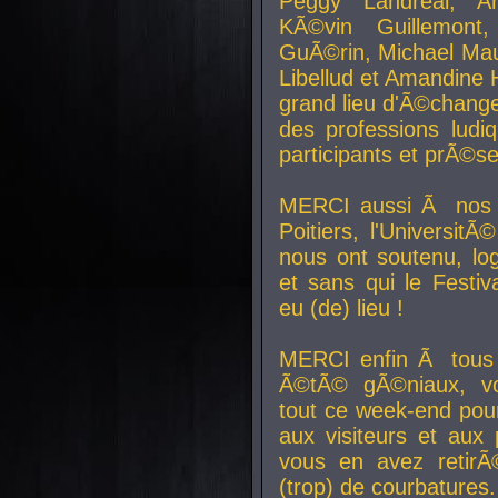
Peggy Landreal, A
KÃ©vin Guillemont
GuÃ©rin, Michael Maur
Libellud et Amandine H
grand lieu d'Ã©chang
des professions lud
participants et prÃ©se
MERCI aussi Ã nos pa
Poitiers, l'Universit
nous ont soutenu, log
et sans qui le Festiv
eu (de) lieu !
MERCI enfin Ã tous
Ã©tÃ© gÃ©niaux, v
tout ce week-end pour
aux visiteurs et aux
vous en avez retirÃ
(trop) de courbatures.