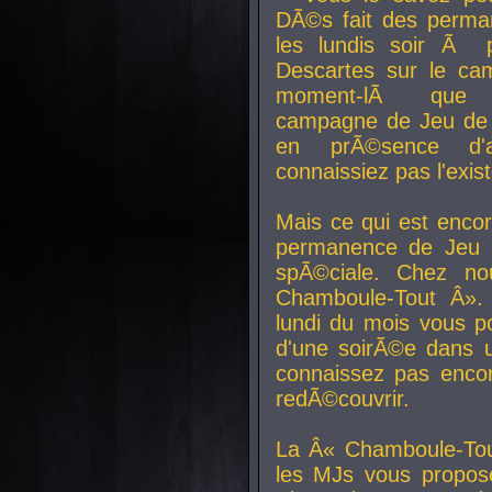
DÃ©s fait des perma
les lundis soir Ã 
Descartes sur le ca
moment-lÃ que v
campagne de Jeu de 
en prÃ©sence d'a
connaissiez pas l'exi
Mais ce qui est encor
permanence de Jeu 
spÃ©ciale. Chez n
Chamboule-Tout Â». 
lundi du mois vous p
d'une soirÃ©e dans 
connaissez pas enco
redÃ©couvrir.
La Â« Chamboule-Tou
les MJs vous propos