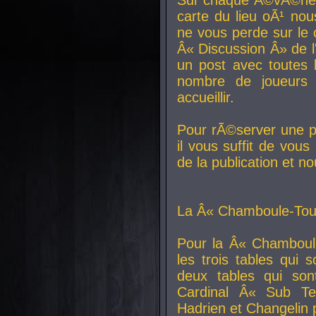
carte du lieu oÃ¹ nou
ne vous perde sur le 
Â« Discussion Â» de 
un post avec toutes 
nombre de joueurs
accueillir.
Pour rÃ©server une pl
il vous suffit de vou
de la publication et n
La Â« Chamboule-Tout
Pour la Â« Chamboul
les trois tables qui
deux tables qui so
Cardinal
Â« Sub Ter
Hadrien et
Changelin
p