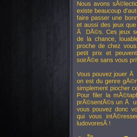
Nous avons sÃ©lectio
existe beaucoup d'autr
faire passer une bon
et aussi des jeux que
Ã DÃ©s. Ces jeux son
de la chance, louab
proche de chez vous.
petit prix et peuve
soirÃ©e sans vous pr
Vous pouvez jouer Ã 
on est du genre gÃ©n
simplement piocher ce
Pour filer la mÃ©tap
prÃ©sentÃ©s un Ã un
vous pouvez donc vo
qui vous intÃ©resse
ludovoresÂ !