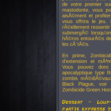
de votre premier su
mastodonte, vous po
aisÃ©ment et profite
vous offrira le jeu.
rÃ©ellement ressentir 
submergÃ© lorsqu'on 
hÃ©ros entourÃ©s de
les cÃ´tÃ©s.
En prime, Zombicide
d'extension et mÃªm
Vous pouvez donc 
apocalyptique type R
zombis mÃ©diÃ©vaux-
Black Plague, voi
Zombicide Green Hor
Dessert - Loup
partie expresse 