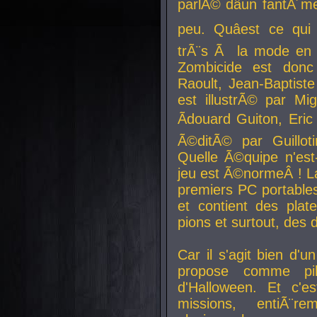
parlÃ© dâun fantÃ´me 
peu. Quâest ce qui
trÃ¨s Ã la mode en
Zombicide est donc
Raoult, Jean-Baptiste
est illustrÃ© par Mi
Ãdouard Guiton, Eric
Ã©ditÃ© par Guillot
Quelle Ã©quipe n'est
jeu est Ã©normeÂ ! La 
premiers PC portable
et contient des plat
pions et surtout, des d
Car il s'agit bien d'u
propose comme pil
d'Halloween. Et c'e
missions, entiÃ¨r