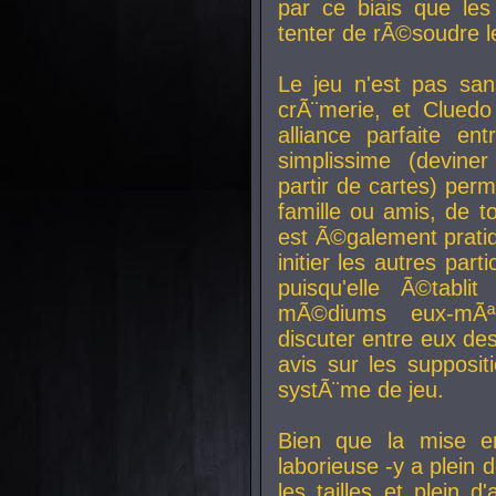
par ce biais que le
tenter de rÃ©soudre l
Le jeu n'est pas san
crÃ¨merie, et Clued
alliance parfaite e
simplissime (devine
partir de cartes) perm
famille ou amis, de t
est Ã©galement prati
initier les autres par
puisqu'elle Ã©tabli
mÃ©diums eux-mÃ
discuter entre eux de
avis sur les supposit
systÃ¨me de jeu.
Bien que la mise e
laborieuse -y a plein 
les tailles et plein d