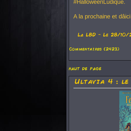
#HalloweenLudique.
A la prochaine et dâic
La
LBD
- Le 28/10/
Commentaires (2423)
haut de page
Ultavia 4 : le