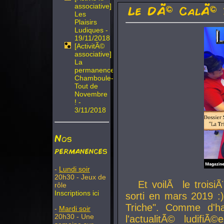
associative]
Le DÃ© CalÃ© 
Les
Plaisirs
Ludiques -
19/11/2018
[ActivitÃ©
associative]
La
permanence
Chamboule-
Tout de
Novembre
! -
3/11/2018
Nos
permanences
-
Lundi soir
20h30 - Jeux de
Et voilÃ le troi
rôle
Inscriptions ici
sorti en mars 2019 :)
Triche". Comme d'ha
-
Mardi soir
20h30 - Une
l'actualitÃ© ludifi