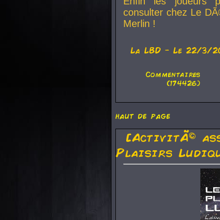
Enfin les joueurs p
consulter chez Le DÃ
Merlin !
La
LBD
- Le 22/3/2
Commentaires
(174426)
haut de page
[ActivitÃ© as
Plaisirs Ludiq