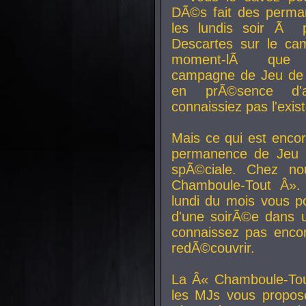
DÃ©s fait des perma
les lundis soir Ã 
Descartes sur le ca
moment-lÃ que v
campagne de Jeu de 
en prÃ©sence d'a
connaissiez pas l'exi
Mais ce qui est encor
permanence de Jeu 
spÃ©ciale. Chez n
Chamboule-Tout Â». 
lundi du mois vous p
d'une soirÃ©e dans 
connaissez pas enco
redÃ©couvrir.
La Â« Chamboule-Tou
les MJs vous propos