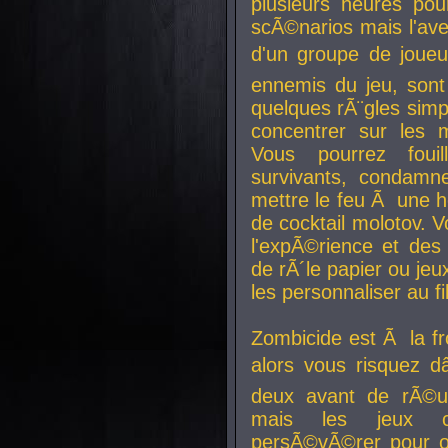
plusieurs heures pour
scÃ©narios mais l'av
d'un groupe de joueur
ennemis du jeu, sont
quelques rÃ¨gles simp
concentrer sur les 
Vous pourrez foui
survivants, condamn
mettre le feu Ã une
de cocktail molotov. 
l'expÃ©rience et de
de rÃ´le papier ou je
les personnaliser au fil
Zombicide est Ã la fr
alors vous risquez d
deux avant de rÃ©us
mais les jeux co
persÃ©vÃ©rer pour ob