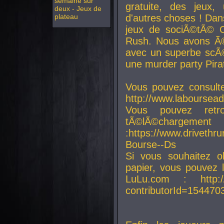
semaine sur
gratuite, des jeux,
deux - Jeux de
plateau
d'autres choses ! Da
jeux de sociÃ©tÃ© O
Rush. Nous avons Ã©
avec un superbe scÃ©
une murder party Pira
Vous pouvez consulte
http://www.laboursead
Vous pouvez ret
tÃ©lÃ©chargement
:https://www.driveth
Bourse--Ds
Si vous souhaitez o
papier, vous pouvez 
LuLu.com : http://w
contributorId=154470