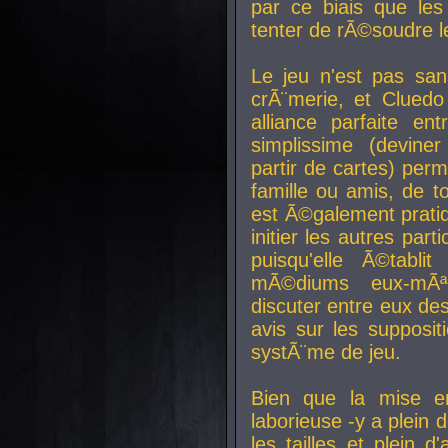
par ce biais que le
tenter de rÃ©soudre l
Le jeu n'est pas san
crÃ¨merie, et Clued
alliance parfaite e
simplissime (devine
partir de cartes) perm
famille ou amis, de t
est Ã©galement prati
initier les autres par
puisqu'elle Ã©tabli
mÃ©diums eux-mÃ
discuter entre eux de
avis sur les supposit
systÃ¨me de jeu.
Bien que la mise e
laborieuse -y a plein 
les tailles et plein d