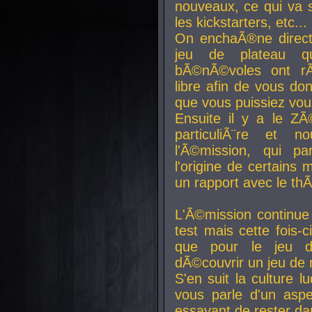
nouveaux, ce qui va so
les kickstarters, etc...
On enchaÃ®ne direct
jeu de plateau q
bÃ©nÃ©voles ont rÃ
libre afin de vous don
que vous puissiez vou
Ensuite il y a le ZÃ
particuliÃ¨re et 
l'Ã©mission, qui pa
l'origine de certains
un rapport avec le th
L'Ã©mission continue
test mais cette fois-c
que pour le jeu d
dÃ©couvrir un jeu de r
S'en suit la culture l
vous parle d'un aspe
essayant de rester da