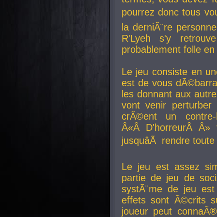
pourrez donc tous vous
la derniÃ¨re personne
R'Lyeh s'y retro
probablement folle en
Le jeu consiste en une
est de vous dÃ©barra
les donnant aux aut
vont venir perturber 
crÃ©ent un contre-
Â«Â D'horreurÂ Â» 
jusquâÃ rendre tout
Le jeu est assez si
partie de jeu de soc
systÃ¨me de jeu est
effets sont Ã©crits 
joueur peut connaÃ®