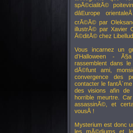
spÃ©cialitÃ© poitev
dâEurope orienta
crÃ©Ã© par Oleksand
illustrÃ© par Xavier 
Ã©ditÃ© chez Libellud
Vous incarnez un gr
d'Halloween - Ã§
rassemblent dans le
dÃ©funt ami, mons
convergence des pou
contacter le fantÃ´me
des visions afin de
horrible meurtre. Ca
assassinÃ©, et cert
vousÂ !
Mysterium est donc un
les mÃ©diums et le