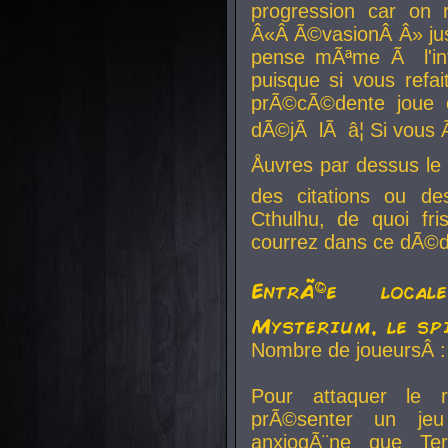
progression car on 
Â«Â Ã©vasionÂ Â» jusq
pense mÃªme Ã l'inf
puisque si vous refai
prÃ©cÃ©dente joue e
dÃ©jÃ lÃ â¦ Si vous 
Åuvres par dessus l
des citations ou d
Cthulhu, de quoi f
courrez dans ce dÃ©da
EntrÃ©e local
Mysterium, le sp
Nombre de joueursÂ :
Pour attaquer le 
prÃ©senter un je
anxiogÃ¨ne que Te