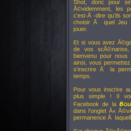
Shot, donc pour si
Ã©videmment, les pe
c'est-Ã -dire qu'ils
choisir Ã quel Jeu 
jouer.
Et si vous avez Ã©ga
de vos scÃ©narios,
bienvenu pour nous 
ainsi, vous permettez
s'inscrire Ã la per
temps.
Pour vous inscrire a
plus simple ! Il vo
Bo
Facebook de la
dans l'onglet Â« Ã©v
permanence Ã laquelle
Sur chaque Ã©vÃ©nem