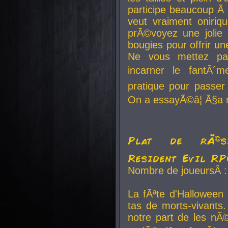
participe beaucoup Ã 
veut vraiment oniriq
prÃ©voyez une jolie
bougies pour offrir un
Ne vous mettez pa
incarner le fantÃ´m
pratique pour passer 
On a essayÃ©â¦ Ã§a n
Plat de rÃ©sis
Resident Evil R
Nombre de joueursÂ :
La fÃªte d'Halloween
tas de morts-vivants.
notre part de les nÃ©