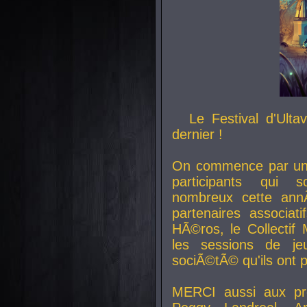
Le Festival d'Ult
dernier !
On commence par un 
participants qui s
nombreux cette an
partenaires associat
HÃ©ros, le Collecti
les sessions de j
sociÃ©tÃ© qu'ils ont
MERCI aussi aux pro