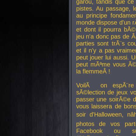
garou, tandis que ce 
pistes. Au passage, le
au principe fondamen
monde dispose d'un rÃ´
et dont il pourra bÃ©
jeu n'a donc pas de 
parties sont trÃ¨s c
et il n'y a pas vraime
peut jouer lui aussi.
peut mÃªme vous Ã©di
la flemmeÂ !
VoilÃ on espÃ¨re 
sÃ©lection de jeux vo
passer une soirÃ©e d
vous laissera de bons
soir d'Halloween, nâ
photos de vos parti
Facebook ou su