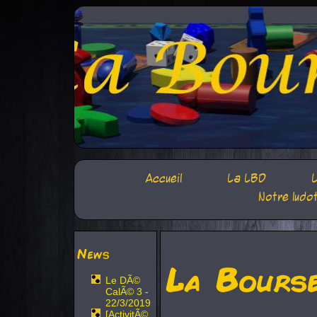
Accueil
La LBD
L
Notre ludo
News
La Bours
Le DÃ©
CalÃ© 3 -
22/3/2019
[ActivitÃ©