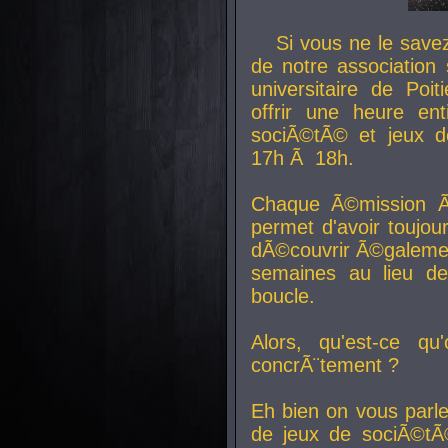
Si vous ne le sav
de notre association 
universitaire de Poit
offrir une heure en
sociÃ©tÃ© et jeux d
17h Ã 18h.
Chaque Ã©mission Ã
permet d'avoir toujo
dÃ©couvrir Ã©galemen
semaines au lieu d
boucle.
Alors, qu'est-ce qu
concrÃ¨tement ?
Eh bien on vous parl
de jeux de sociÃ©tÃ©