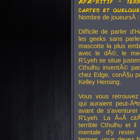
ApÃ©ritif - Ter
cartes et quelqu
Nombre de joueursÂ :
Difficile de parler d
les geeks sans parle
mascotte la plus emb
avec le dÃ©, le mee
R'Lyeh se situe juste
Cthulhu inventÃ© par
chez Edge, conÃ§u par
Kelley Hensing.
Vous vous retrouvez 
qui auraient peut-Ã
avant de s'aventurer
R'Lyeh. La Â«Â cit
terrible Cthulhu et i
mentale d'y rester 
termes, vous devez fu