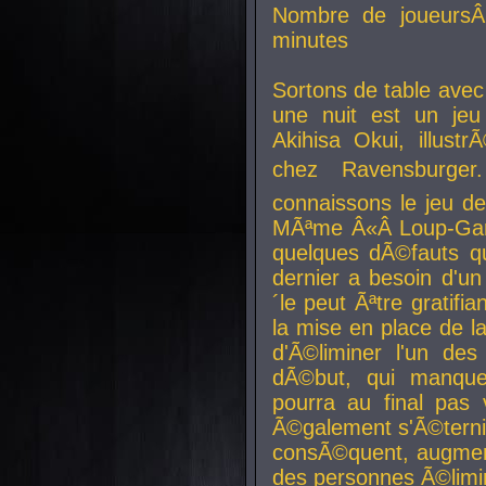
Nombre de joueurs
minutes
Sortons de table ave
une nuit est un je
Akihisa Okui, illus
chez Ravensburger.
connaissons le jeu d
MÃªme Â«Â Loup-Garo
quelques dÃ©fauts qu
dernier a besoin d'un
´le peut Ãªtre gratifi
la mise en place de l
d'Ã©liminer l'un des
dÃ©but, qui manque
pourra au final pas 
Ã©galement s'Ã©ternis
consÃ©quent, augment
des personnes Ã©limi