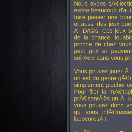
Nous avons sÃ©lectio
existe beaucoup d'autr
faire passer une bon
et aussi des jeux que
Ã DÃ©s. Ces jeux son
de la chance, louab
proche de chez vous.
petit prix et peuve
soirÃ©e sans vous pr
Vous pouvez jouer Ã 
on est du genre gÃ©n
simplement piocher ce
Pour filer la mÃ©tap
prÃ©sentÃ©s un Ã un
vous pouvez donc vo
qui vous intÃ©resse
ludovoresÂ !