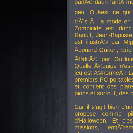
parlÃ© dâun fantÃ´me 
peu. Quâest ce qui
trÃ¨s Ã la mode en
Zombicide est donc
Raoult, Jean-Baptiste
est illustrÃ© par Mi
Ãdouard Guiton, Eric
Ã©ditÃ© par Guillot
Quelle Ã©quipe n'est
jeu est Ã©normeÂ ! La 
premiers PC portable
et contient des plat
pions et surtout, des d
Car il s'agit bien d'u
propose comme pil
d'Halloween. Et c'e
missions, entiÃ¨r