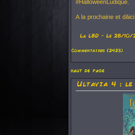
#HalloweenLudique.
A la prochaine et dâic
La
LBD
- Le 28/10/
Commentaires (2423)
haut de page
Ultavia 4 : le