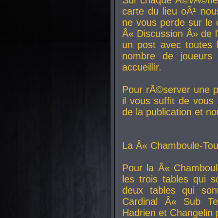
carte du lieu oÃ¹ nou
ne vous perde sur le 
Â« Discussion Â» de 
un post avec toutes 
nombre de joueurs
accueillir.
Pour rÃ©server une pl
il vous suffit de vou
de la publication et n
La Â« Chamboule-Tout
Pour la Â« Chamboul
les trois tables qui
deux tables qui so
Cardinal
Â« Sub Ter
Hadrien et
Changelin
p