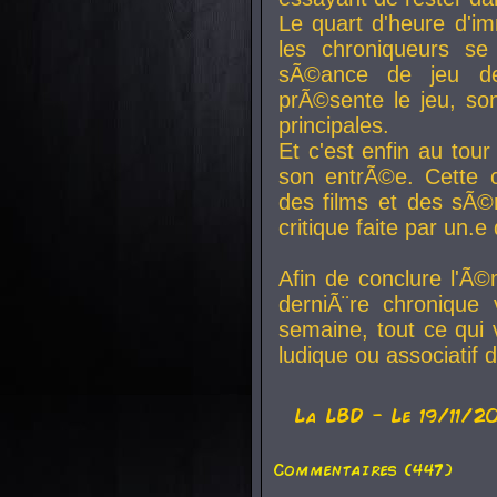
Le quart d'heure d'i
les chroniqueurs se
sÃ©ance de jeu de
prÃ©sente le jeu, son
principales.
Et c'est enfin au tour
son entrÃ©e. Cette c
des films et des sÃ©r
critique faite par un
Afin de conclure l'Ã©
derniÃ¨re chronique
semaine, tout ce qui 
ludique ou associatif 
La
LBD
- Le 19/11/2
Commentaires (447)