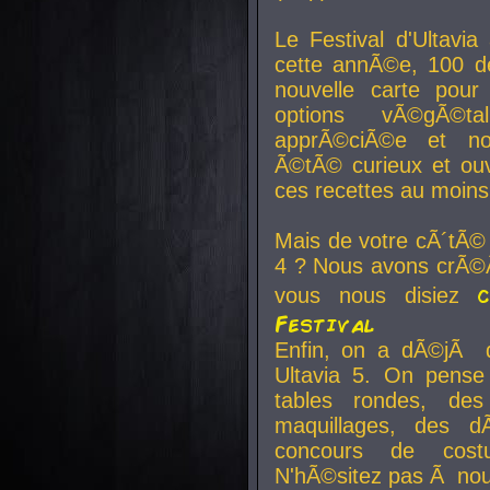
Le Festival d'Ultavia
cette annÃ©e, 100 de
nouvelle carte pour
options vÃ©gÃ©t
apprÃ©ciÃ©e et no
Ã©tÃ© curieux et ouv
ces recettes au moins
Mais de votre cÃ´tÃ©
4 ? Nous avons crÃ©Ã
vous nous disiez
Festival
Enfin, on a dÃ©jÃ de
Ultavia 5. On pens
tables rondes, des
maquillages, des d
concours de cost
N'hÃ©sitez pas Ã nous