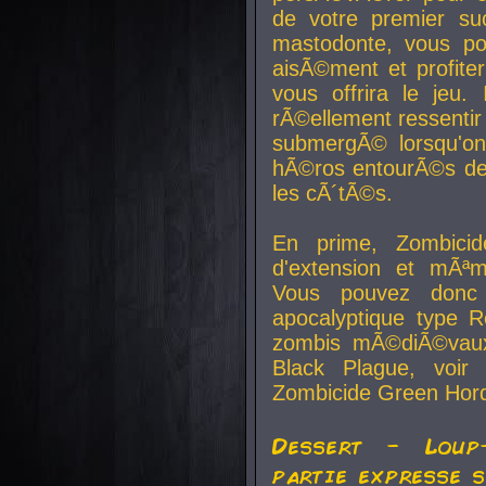
de votre premier su
mastodonte, vous po
aisÃ©ment et profite
vous offrira le jeu.
rÃ©ellement ressentir 
submergÃ© lorsqu'on 
hÃ©ros entourÃ©s de
les cÃ´tÃ©s.
En prime, Zombicide
d'extension et mÃªm
Vous pouvez donc 
apocalyptique type R
zombis mÃ©diÃ©vaux-
Black Plague, voi
Zombicide Green Hor
Dessert - Loup
partie expresse 