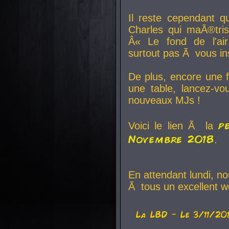
Il reste cependant q
Charles qui maÃ®tri
Â« Le fond de l'air
surtout pas Ã vous ins
De plus, encore une f
une table, lancez-v
nouveaux MJs !
p
Voici le lien Ã la
Novembre 2018
.
En attendant lundi, n
Ã tous un excellent w
La
LBD
- Le 3/11/20