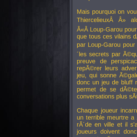
Mais pourquoi on vo
ThiercelieuxÂ Â» al
Â«Â Loup-Garou pour 
que tous ces vilain
par Loup-Garou pour u
´les secrets par Ã©qu
preuve de perspica
repÃ©rer leurs adver
jeu, qui sonne Ã©gale
donc un jeu de bluff 
permet de se dÃ©te
conversations plus sÃ
Chaque joueur incar
un terrible meurtre 
rÃ´de en ville et il s
joueurs doivent donc 