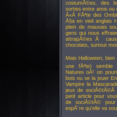
costumÃ©es, des b
sorties entre amis ou 
Â«Â FÃªte des Ombre
Ã§a en vieil anglais 
plein de mauvais sou
gens qui nous effraie
attrapÃ©es Ã caus
chocolats, surtout moi
Mais Halloween, bien q
une fÃªte) semble 
Natures oÃ¹ on pourr
bois ou se la jouer E
Vampire la Mascarade
jeux de sociÃ©tÃ©Â !
petit article pour vo
de sociÃ©tÃ© pour 
espÃ¨re qu'elle va vou