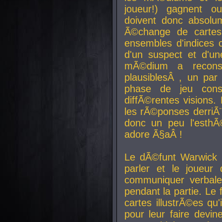
joueur!) gagnent o
doivent donc absolum
Ã©change de cartes
ensembles d'indices c
d'un suspect et d'u
mÃ©dium a reconst
plausiblesÂ , un pa
phase de jeu cons
diffÃ©rentes visions.
les rÃ©ponses derriÃ¨
donc un peu l'esthÃ
adore Ã§aÂ !
Le dÃ©funt Warwick 
parler et le joueur q
communiquer verbale
pendant la partie. Le
cartes illustrÃ©es q
pour leur faire devin