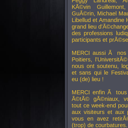
Peggy Landreal, A
KÃ©vin Guillemont
GuÃ©rin, Michael Maur
Libellud et Amandine H
grand lieu d'Ã©chang
des professions lud
participants et prÃ©se
MERCI aussi Ã nos pa
Poitiers, l'Universit
nous ont soutenu, log
et sans qui le Festiv
eu (de) lieu !
MERCI enfin Ã tous
Ã©tÃ© gÃ©niaux, v
tout ce week-end pour
aux visiteurs et aux
vous en avez retirÃ
(trop) de courbatures.