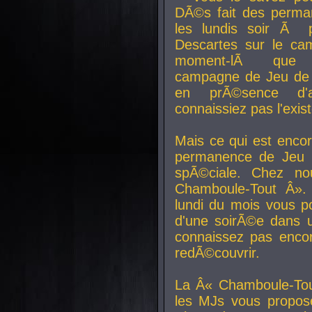
DÃ©s fait des perma
les lundis soir Ã 
Descartes sur le ca
moment-lÃ que v
campagne de Jeu de 
en prÃ©sence d'a
connaissiez pas l'exi
Mais ce qui est encor
permanence de Jeu 
spÃ©ciale. Chez n
Chamboule-Tout Â». 
lundi du mois vous p
d'une soirÃ©e dans 
connaissez pas enco
redÃ©couvrir.
La Â« Chamboule-Tou
les MJs vous propos