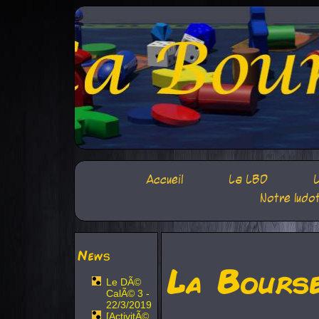
Accueil
La LBD
L
Notre ludo
News
La Bours
Le DÃ©
CalÃ© 3 -
22/3/2019
[ActivitÃ©