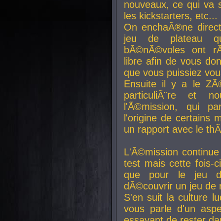
nouveaux, ce qui va so
les kickstarters, etc...
On enchaÃ®ne direct
jeu de plateau q
bÃ©nÃ©voles ont rÃ
libre afin de vous don
que vous puissiez vou
Ensuite il y a le ZÃ
particuliÃ¨re et 
l'Ã©mission, qui pa
l'origine de certains
un rapport avec le th
L'Ã©mission continue
test mais cette fois-c
que pour le jeu d
dÃ©couvrir un jeu de r
S'en suit la culture l
vous parle d'un aspe
essayant de rester da