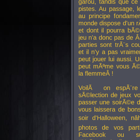
garou, tandis que ce 
pistes. Au passage, le
au principe fondamen
monde dispose d'un rÃ´
et dont il pourra bÃ©
jeu n'a donc pas de 
parties sont trÃ¨s c
et il n'y a pas vraime
peut jouer lui aussi.
peut mÃªme vous Ã©di
la flemmeÂ !
VoilÃ on espÃ¨re 
sÃ©lection de jeux vo
passer une soirÃ©e d
vous laissera de bons
soir d'Halloween, nâ
photos de vos parti
Facebook ou su