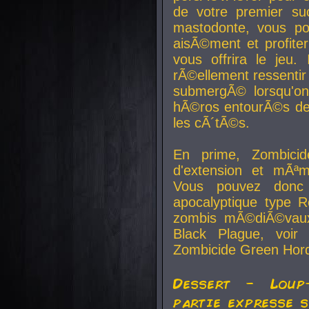
de votre premier su
mastodonte, vous po
aisÃ©ment et profite
vous offrira le jeu.
rÃ©ellement ressentir 
submergÃ© lorsqu'on 
hÃ©ros entourÃ©s de
les cÃ´tÃ©s.
En prime, Zombicide
d'extension et mÃªm
Vous pouvez donc 
apocalyptique type R
zombis mÃ©diÃ©vaux-
Black Plague, voi
Zombicide Green Hor
Dessert - Loup
partie expresse 