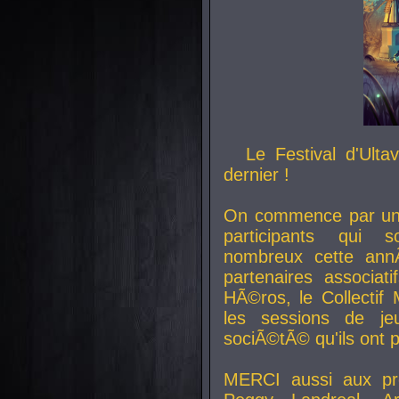
Le Festival d'Ult
dernier !
On commence par un 
participants qui s
nombreux cette an
partenaires associat
HÃ©ros, le Collecti
les sessions de j
sociÃ©tÃ© qu'ils ont
MERCI aussi aux pro