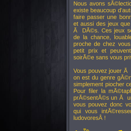
Nous avons sÃ©lectio
existe beaucoup d'autr
faire passer une bon
et aussi des jeux que
Ã DÃ©s. Ces jeux son
de la chance, louab
proche de chez vous.
petit prix et peuve
soirÃ©e sans vous pr
Vous pouvez jouer Ã 
on est du genre gÃ©n
simplement piocher ce
Pour filer la mÃ©tap
prÃ©sentÃ©s un Ã un
vous pouvez donc vo
qui vous intÃ©resse
ludovoresÂ !