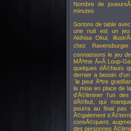
Nombre de joueurs
minutes
Sortons de table ave
une nuit est un je
Akihisa Okui, illus
chez Ravensburger.
connaissons le jeu d
MÃªme Â«Â Loup-Garo
quelques dÃ©fauts qu
dernier a besoin d'un
´le peut Ãªtre gratifi
la mise en place de l
d'Ã©liminer l'un des
dÃ©but, qui manque
pourra au final pas 
Ã©galement s'Ã©ternis
consÃ©quent, augment
des personnes Ã©limi