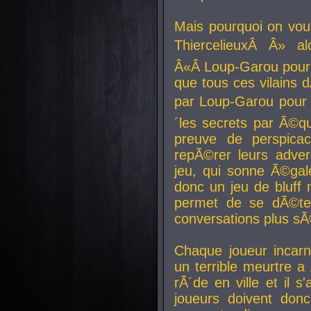
Mais pourquoi on vo
ThiercelieuxÂ Â» al
Â«Â Loup-Garou pour 
que tous ces vilain
par Loup-Garou pour u
´les secrets par Ã©qu
preuve de perspica
repÃ©rer leurs adver
jeu, qui sonne Ã©gale
donc un jeu de bluff 
permet de se dÃ©te
conversations plus sÃ
Chaque joueur incar
un terrible meurtre 
rÃ´de en ville et il s
joueurs doivent donc 