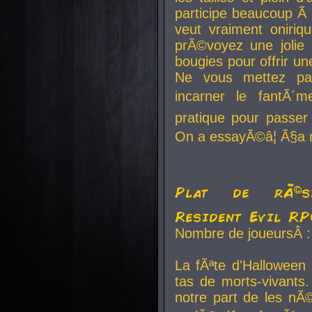
participe beaucoup Ã 
veut vraiment oniriq
prÃ©voyez une jolie
bougies pour offrir un
Ne vous mettez pa
incarner le fantÃ´m
pratique pour passer 
On a essayÃ©â¦ Ã§a n
Plat de rÃ©sis
Resident Evil R
Nombre de joueursÂ :
La fÃªte d'Halloween
tas de morts-vivants.
notre part de les nÃ©