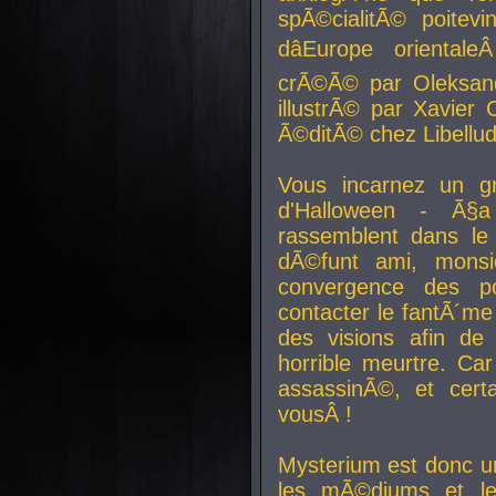
spÃ©cialitÃ© poitev
dâEurope orienta
crÃ©Ã© par Oleksand
illustrÃ© par Xavier 
Ã©ditÃ© chez Libellud
Vous incarnez un gr
d'Halloween - Ã§
rassemblent dans le
dÃ©funt ami, mons
convergence des pou
contacter le fantÃ´me
des visions afin de
horrible meurtre. Ca
assassinÃ©, et cert
vousÂ !
Mysterium est donc un
les mÃ©diums et le