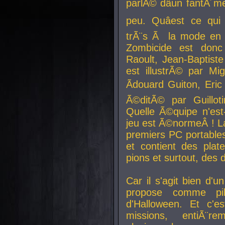
parlÃ© dâun fantÃ´me 
peu. Quâest ce qui
trÃ¨s Ã la mode en
Zombicide est donc
Raoult, Jean-Baptiste
est illustrÃ© par Mi
Ãdouard Guiton, Eric
Ã©ditÃ© par Guillot
Quelle Ã©quipe n'est
jeu est Ã©normeÂ ! La 
premiers PC portable
et contient des plat
pions et surtout, des d
Car il s'agit bien d'u
propose comme pil
d'Halloween. Et c'e
missions, entiÃ¨r