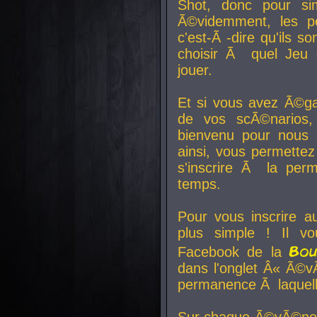
Shot, donc pour si
Ã©videmment, les pe
c'est-Ã -dire qu'ils
choisir Ã quel Jeu 
jouer.
Et si vous avez Ã©ga
de vos scÃ©narios,
bienvenu pour nous 
ainsi, vous permettez
s'inscrire Ã la per
temps.
Pour vous inscrire a
plus simple ! Il vo
Bo
Facebook de la
dans l'onglet Â« Ã©v
permanence Ã laquelle
Sur chaque Ã©vÃ©nem