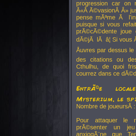
progression car on 
Â«Â Ã©vasionÂ Â» jusq
pense mÃªme Ã l'inf
puisque si vous refai
prÃ©cÃ©dente joue e
dÃ©jÃ lÃ â¦ Si vous 
Åuvres par dessus l
des citations ou d
Cthulhu, de quoi f
courrez dans ce dÃ©da
EntrÃ©e local
Mysterium, le sp
Nombre de joueursÂ :
Pour attaquer le 
prÃ©senter un je
anxiogÃ¨ne que Te