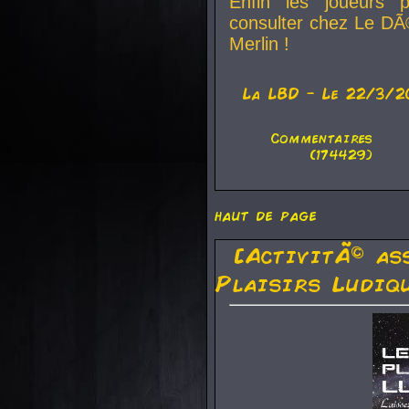
Enfin les joueurs p
consulter chez Le DÃ
Merlin !
La
LBD
- Le 22/3/2
Commentaires
(174429)
haut de page
[ActivitÃ© as
Plaisirs Ludiq