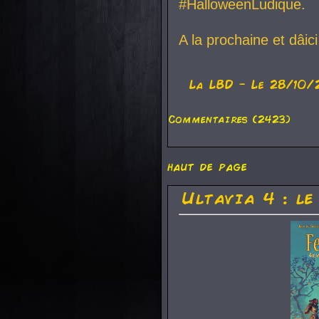
#HalloweenLudique.
A la prochaine et dâic
La
LBD
- Le 28/10/
Commentaires (2423)
haut de page
Ultavia 4 : le