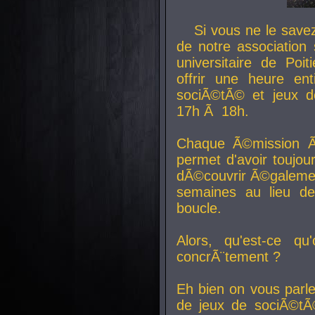
Si vous ne le sav
de notre association 
universitaire de Poit
offrir une heure en
sociÃ©tÃ© et jeux d
17h Ã 18h.
Chaque Ã©mission Ã
permet d'avoir toujo
dÃ©couvrir Ã©galemen
semaines au lieu d
boucle.
Alors, qu'est-ce qu
concrÃ¨tement ?
Eh bien on vous parl
de jeux de sociÃ©tÃ©