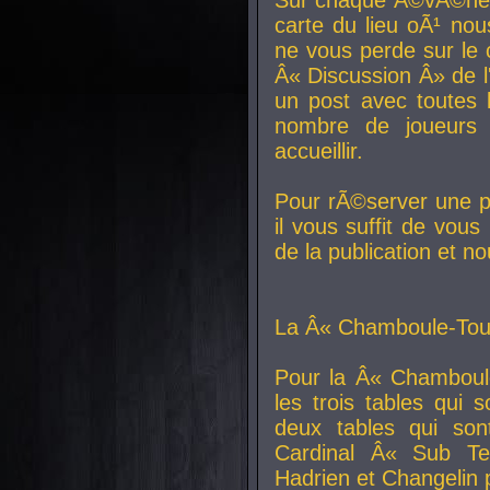
carte du lieu oÃ¹ nou
ne vous perde sur le 
Â« Discussion Â» de 
un post avec toutes 
nombre de joueurs
accueillir.
Pour rÃ©server une pl
il vous suffit de vou
de la publication et n
La Â« Chamboule-Tout
Pour la Â« Chamboul
les trois tables qui
deux tables qui so
Cardinal
Â« Sub Ter
Hadrien et
Changelin
p