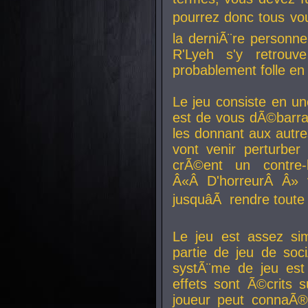
pourrez donc tous vous
la derniÃ¨re personne
R'Lyeh s'y retro
probablement folle en
Le jeu consiste en une
est de vous dÃ©barra
les donnant aux aut
vont venir perturber 
crÃ©ent un contre-
Â«Â D'horreurÂ Â» 
jusquâÃ rendre tout
Le jeu est assez si
partie de jeu de soc
systÃ¨me de jeu est
effets sont Ã©crits 
joueur peut connaÃ®