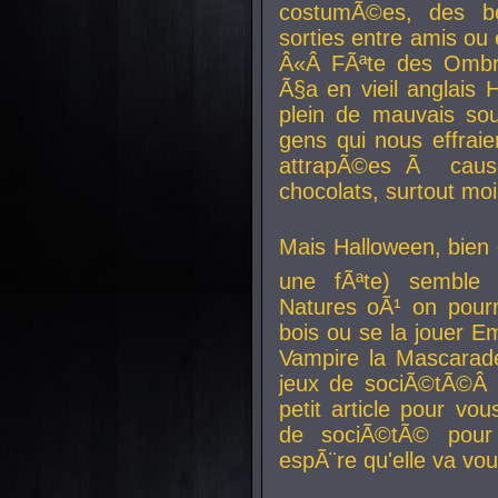
costumÃ©es, des b
sorties entre amis ou 
Â«Â FÃªte des Ombre
Ã§a en vieil anglais 
plein de mauvais sou
gens qui nous effraie
attrapÃ©es Ã caus
chocolats, surtout moi
Mais Halloween, bien q
une fÃªte) semble 
Natures oÃ¹ on pourr
bois ou se la jouer E
Vampire la Mascarade
jeux de sociÃ©tÃ©Â !
petit article pour vo
de sociÃ©tÃ© pour 
espÃ¨re qu'elle va vou