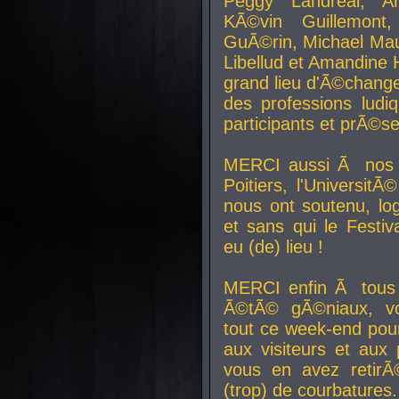
Peggy Landreal, A
KÃ©vin Guillemont
GuÃ©rin, Michael Maur
Libellud et Amandine H
grand lieu d'Ã©chang
des professions lud
participants et prÃ©se
MERCI aussi Ã nos pa
Poitiers, l'Universit
nous ont soutenu, log
et sans qui le Festiv
eu (de) lieu !
MERCI enfin Ã tous
Ã©tÃ© gÃ©niaux, v
tout ce week-end pour
aux visiteurs et aux
vous en avez retirÃ
(trop) de courbatures.