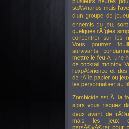
plusieurs heures pour
scÃ©narios mais l'av
d'un groupe de joueur
ennemis du jeu, sont
quelques rÃ¨gles simp
concentrer sur les 
Vous pourrez foui
survivants, condamn
mettre le feu Ã une
de cocktail molotov. 
l'expÃ©rience et de
de rÃ´le papier ou je
les personnaliser au fil
Zombicide est Ã la fr
alors vous risquez d
deux avant de rÃ©us
mais les jeux co
persÃ©vÃ©rer pour ob