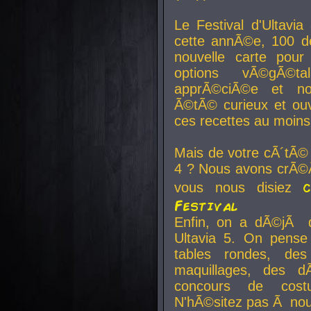
Le Festival d'Ultavia
cette annÃ©e, 100 de
nouvelle carte pour
options vÃ©gÃ©t
apprÃ©ciÃ©e et no
Ã©tÃ© curieux et ouv
ces recettes au moins
Mais de votre cÃ´tÃ©
4 ? Nous avons crÃ©Ã
vous nous disiez
Festival
Enfin, on a dÃ©jÃ de
Ultavia 5. On pens
tables rondes, des
maquillages, des d
concours de cost
N'hÃ©sitez pas Ã nous