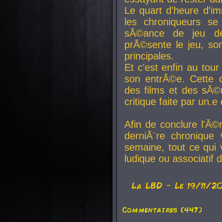
Le quart d'heure d'i
les chroniqueurs se
sÃ©ance de jeu de
prÃ©sente le jeu, son
principales.
Et c'est enfin au tour
son entrÃ©e. Cette c
des films et des sÃ©r
critique faite par un
Afin de conclure l'Ã©
derniÃ¨re chronique
semaine, tout ce qui 
ludique ou associatif 
La
LBD
- Le 19/11/2
Commentaires (447)