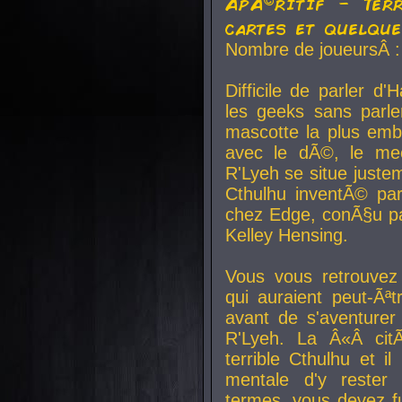
ApÃ©ritif - Ter
cartes et quelqu
Nombre de joueursÂ :
Difficile de parler d
les geeks sans parle
mascotte la plus emb
avec le dÃ©, le mee
R'Lyeh se situe juste
Cthulhu inventÃ© par
chez Edge, conÃ§u par
Kelley Hensing.
Vous vous retrouvez 
qui auraient peut-Ã
avant de s'aventurer
R'Lyeh. La Â«Â cit
terrible Cthulhu et i
mentale d'y rester 
termes, vous devez fu