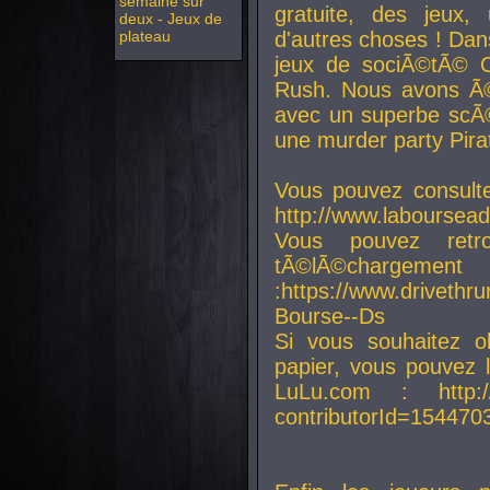
semaine sur
gratuite, des jeux,
deux - Jeux de
plateau
d'autres choses ! Da
jeux de sociÃ©tÃ© O
Rush. Nous avons Ã©
avec un superbe scÃ©
une murder party Pira
Vous pouvez consulte
http://www.laboursead
Vous pouvez ret
tÃ©lÃ©chargement
:https://www.driveth
Bourse--Ds
Si vous souhaitez o
papier, vous pouvez 
LuLu.com : http://w
contributorId=154470