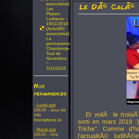
associative]
Le DÃ© CalÃ© 
Les
Plaisirs
Ludiques -
19/11/2018
[ActivitÃ©
associative]
La
permanence
Chamboule-
Tout de
Novembre
! -
3/11/2018
Nos
permanences
-
Lundi soir
20h30 - Jeux de
Et voilÃ le troi
rôle
Inscriptions ici
sorti en mars 2019 :)
Triche". Comme d'ha
-
Mardi soir
20h30 - Une
l'actualitÃ© ludifi