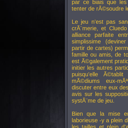
par ce biais que le
tenter de rÃ©soudre l
Le jeu n'est pas san
crÃ¨merie, et Clued
alliance parfaite e
simplissime (devine
partir de cartes) perm
famille ou amis, de t
est Ã©galement prati
initier les autres par
puisqu'elle Ã©tabli
mÃ©diums eux-mÃ
discuter entre eux de
avis sur les supposit
systÃ¨me de jeu.
Bien que la mise e
laborieuse -y a plein 
les tailles et plein d