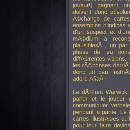
joueur!) gagnent o
doivent donc absolum
Ã©change de cartes
ensembles d'indices c
d'un suspect et d'u
mÃ©dium a reconst
plausiblesÂ , un pa
phase de jeu cons
diffÃ©rentes visions.
les rÃ©ponses derriÃ¨
donc un peu l'esthÃ
adore Ã§aÂ !
Le dÃ©funt Warwick 
parler et le joueur q
communiquer verbale
pendant la partie. Le
cartes illustrÃ©es q
pour leur faire devin