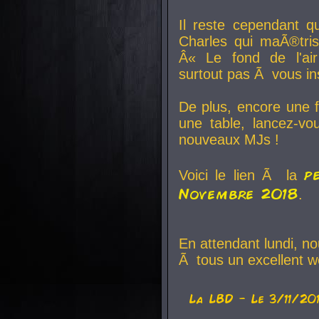
Il reste cependant q
Charles qui maÃ®tri
Â« Le fond de l'air
surtout pas Ã vous ins
De plus, encore une f
une table, lancez-v
nouveaux MJs !
p
Voici le lien Ã la
Novembre 2018
.
En attendant lundi, n
Ã tous un excellent w
La
LBD
- Le 3/11/20