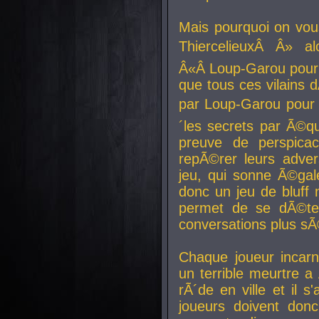
Mais pourquoi on vo
ThiercelieuxÂ Â» al
Â«Â Loup-Garou pour 
que tous ces vilain
par Loup-Garou pour u
´les secrets par Ã©qu
preuve de perspica
repÃ©rer leurs adver
jeu, qui sonne Ã©gale
donc un jeu de bluff 
permet de se dÃ©te
conversations plus sÃ
Chaque joueur incar
un terrible meurtre 
rÃ´de en ville et il s
joueurs doivent donc 