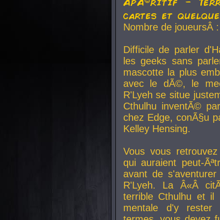
ApÃ©ritif - Ter
cartes et quelqu
Nombre de joueursÂ :
Difficile de parler d
les geeks sans parle
mascotte la plus emb
avec le dÃ©, le mee
R'Lyeh se situe juste
Cthulhu inventÃ© par
chez Edge, conÃ§u par
Kelley Hensing.
Vous vous retrouvez 
qui auraient peut-Ã
avant de s'aventurer
R'Lyeh. La Â«Â cit
terrible Cthulhu et i
mentale d'y rester 
termes, vous devez fu