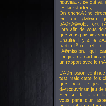
nouveaux, ce qui va so
les kickstarters, etc...
On enchaÃ®ne direct
jeu de plateau q
bÃ©nÃ©voles ont rÃ
libre afin de vous don
que vous puissiez vou
Ensuite il y a le ZÃ
particuliÃ¨re et 
l'Ã©mission, qui pa
l'origine de certains
un rapport avec le th
L'Ã©mission continue
test mais cette fois-c
que pour le jeu d
dÃ©couvrir un jeu de r
S'en suit la culture l
vous parle d'un aspe
essayant de rester da