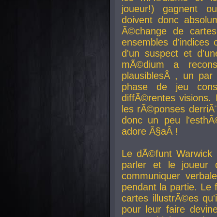
joueur!) gagnent o
doivent donc absolum
Ã©change de cartes
ensembles d'indices c
d'un suspect et d'u
mÃ©dium a reconst
plausiblesÂ , un pa
phase de jeu cons
diffÃ©rentes visions.
les rÃ©ponses derriÃ¨
donc un peu l'esthÃ
adore Ã§aÂ !
Le dÃ©funt Warwick 
parler et le joueur q
communiquer verbale
pendant la partie. Le
cartes illustrÃ©es q
pour leur faire devin