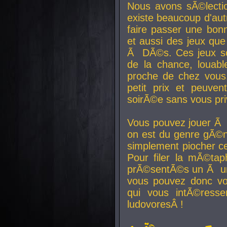
Nous avons sÃ©lectio
existe beaucoup d'autr
faire passer une bon
et aussi des jeux que
Ã DÃ©s. Ces jeux son
de la chance, louab
proche de chez vous.
petit prix et peuve
soirÃ©e sans vous pr
Vous pouvez jouer Ã 
on est du genre gÃ©n
simplement piocher ce
Pour filer la mÃ©tap
prÃ©sentÃ©s un Ã un
vous pouvez donc vo
qui vous intÃ©resse
ludovoresÂ !