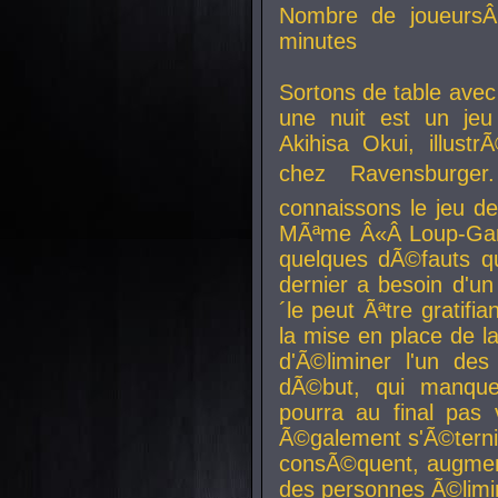
Nombre de joueurs
minutes
Sortons de table ave
une nuit est un je
Akihisa Okui, illus
chez Ravensburger.
connaissons le jeu d
MÃªme Â«Â Loup-Garo
quelques dÃ©fauts qu
dernier a besoin d'un
´le peut Ãªtre gratifi
la mise en place de l
d'Ã©liminer l'un des
dÃ©but, qui manque
pourra au final pas 
Ã©galement s'Ã©ternis
consÃ©quent, augment
des personnes Ã©limi