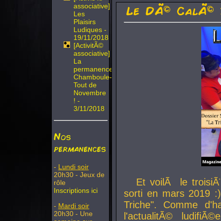
associative]
Le DÃ© CalÃ© 
Les
Plaisirs
Ludiques -
19/11/2018
[ActivitÃ©
associative]
La
permanence
Chamboule-
Tout de
Novembre
! -
3/11/2018
Nos
permanences
-
Lundi soir
20h30 - Jeux de
Et voilÃ le troi
rôle
Inscriptions ici
sorti en mars 2019 :)
Triche". Comme d'ha
-
Mardi soir
20h30 - Une
l'actualitÃ© ludifi