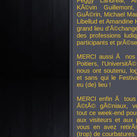
Peggy Landreal, A
KÃ©vin Guillemont
GuÃ©rin, Michael Maur
Libellud et Amandine H
grand lieu d'Ã©chang
des professions lud
participants et prÃ©se
MERCI aussi Ã nos pa
Poitiers, l'Universit
nous ont soutenu, log
et sans qui le Festiv
eu (de) lieu !
MERCI enfin Ã tous
Ã©tÃ© gÃ©niaux, v
tout ce week-end pour
aux visiteurs et aux
vous en avez retirÃ
(trop) de courbatures.