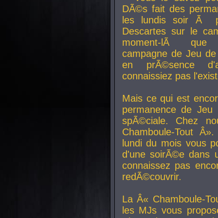
DÃ©s fait des perma
les lundis soir Ã 
Descartes sur le ca
moment-lÃ que v
campagne de Jeu de 
en prÃ©sence d'a
connaissiez pas l'exi
Mais ce qui est encor
permanence de Jeu 
spÃ©ciale. Chez n
Chamboule-Tout Â». 
lundi du mois vous p
d'une soirÃ©e dans 
connaissez pas enco
redÃ©couvrir.
La Â« Chamboule-Tou
les MJs vous propos