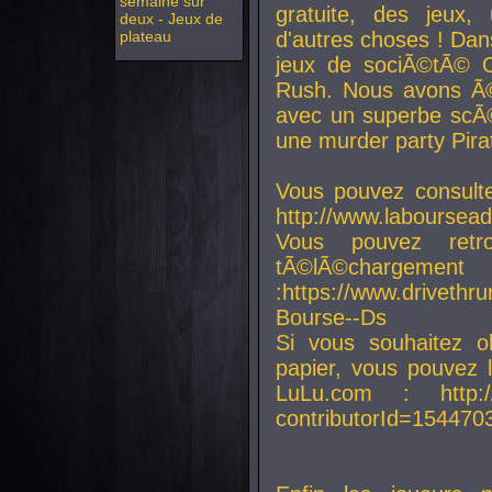
semaine sur
gratuite, des jeux,
deux - Jeux de
plateau
d'autres choses ! Da
jeux de sociÃ©tÃ© O
Rush. Nous avons Ã©
avec un superbe scÃ©
une murder party Pira
Vous pouvez consulte
http://www.laboursead
Vous pouvez ret
tÃ©lÃ©chargement
:https://www.driveth
Bourse--Ds
Si vous souhaitez o
papier, vous pouvez 
LuLu.com : http://w
contributorId=154470