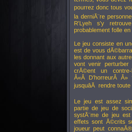
pourrez donc tous vous
la derniÃ¨re personne
R'Lyeh s'y retro
probablement folle en
Le jeu consiste en une
est de vous dÃ©barra
les donnant aux aut
vont venir perturber 
crÃ©ent un contre-
Â«Â D'horreurÂ Â» 
jusquâÃ rendre tout
Le jeu est assez si
partie de jeu de soc
systÃ¨me de jeu est
effets sont Ã©crits 
joueur peut connaÃ®