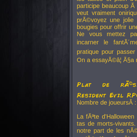
participe beaucoup Ã 
veut vraiment oniriq
prÃ©voyez une jolie
bougies pour offrir un
Ne vous mettez pa
incarner le fantÃ´m
pratique pour passer 
On a essayÃ©â¦ Ã§a n
Plat de rÃ©sis
Resident Evil R
Nombre de joueursÂ :
La fÃªte d'Halloween
tas de morts-vivants.
notre part de les nÃ©