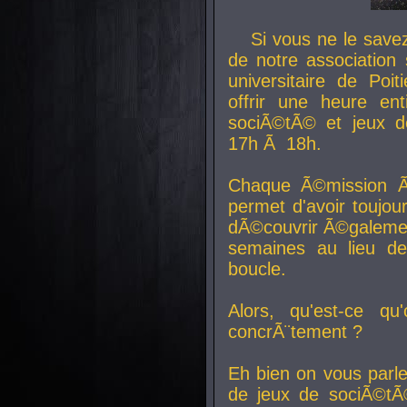
Si vous ne le sav
de notre association 
universitaire de Poit
offrir une heure en
sociÃ©tÃ© et jeux d
17h Ã 18h.
Chaque Ã©mission Ã
permet d'avoir toujo
dÃ©couvrir Ã©galemen
semaines au lieu d
boucle.
Alors, qu'est-ce qu
concrÃ¨tement ?
Eh bien on vous parl
de jeux de sociÃ©tÃ©