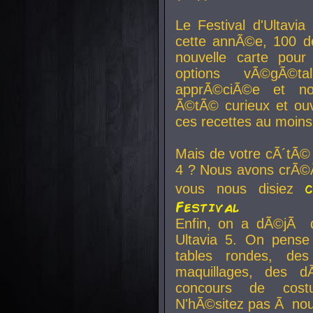
Le Festival d'Ultavia
cette annÃ©e, 100 de
nouvelle carte pour
options vÃ©gÃ©t
apprÃ©ciÃ©e et no
Ã©tÃ© curieux et ouv
ces recettes au moins
Mais de votre cÃ´tÃ©
4 ? Nous avons crÃ©Ã
vous nous disiez
Festival
Enfin, on a dÃ©jÃ de
Ultavia 5. On pens
tables rondes, des
maquillages, des d
concours de cost
N'hÃ©sitez pas Ã nous