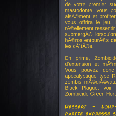
de votre premier su
mastodonte, vous po
aisÃ©ment et profite
vous offrira le jeu.
rÃ©ellement ressentir 
submergÃ© lorsqu'on 
hÃ©ros entourÃ©s de
les cÃ´tÃ©s.
En prime, Zombicide
d'extension et mÃªm
Vous pouvez donc 
apocalyptique type R
zombis mÃ©diÃ©vaux-
Black Plague, voi
Zombicide Green Hor
Dessert - Loup
partie expresse 