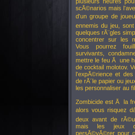
plusieurs heures pour
scÃ©narios mais l'av
d'un groupe de joueur
ennemis du jeu, sont
quelques rÃ¨gles simp
concentrer sur les 
Vous pourrez foui
survivants, condamn
mettre le feu Ã une
de cocktail molotov. 
l'expÃ©rience et de
de rÃ´le papier ou je
les personnaliser au fil
Zombicide est Ã la fr
alors vous risquez d
deux avant de rÃ©us
mais les jeux co
persÃ©vÃ©rer pour ob