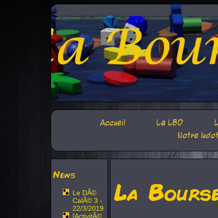
Accueil
La LBD
L
Notre ludo
News
La Bours
Le DÃ©
CalÃ© 3 -
22/3/2019
[ActivitÃ©