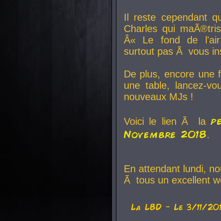
Il reste cependant q
Charles qui maÃ®tri
Â« Le fond de l'air
surtout pas Ã vous ins
De plus, encore une f
une table, lancez-v
nouveaux MJs !
p
Voici le lien Ã la
Novembre 2018
.
En attendant lundi, n
Ã tous un excellent w
La
LBD
- Le 3/11/20