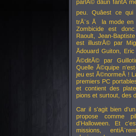
parlÃ© dâun fantÃ´me 
peu. Quâest ce qui
trÃ¨s Ã la mode en
Zombicide est donc
Raoult, Jean-Baptiste
est illustrÃ© par Mi
Ãdouard Guiton, Eric
Ã©ditÃ© par Guillot
Quelle Ã©quipe n'est
jeu est Ã©normeÂ ! La 
premiers PC portable
et contient des plat
pions et surtout, des d
Car il s'agit bien d'u
propose comme pil
d'Halloween. Et c'e
missions, entiÃ¨r