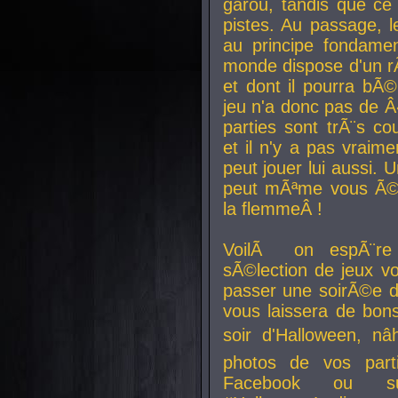
garou, tandis que ce 
pistes. Au passage, le
au principe fondamen
monde dispose d'un rÃ´
et dont il pourra bÃ©
jeu n'a donc pas de 
parties sont trÃ¨s c
et il n'y a pas vraime
peut jouer lui aussi.
peut mÃªme vous Ã©di
la flemmeÂ !
VoilÃ on espÃ¨re 
sÃ©lection de jeux vo
passer une soirÃ©e d
vous laissera de bons
soir d'Halloween, nâ
photos de vos parti
Facebook ou su