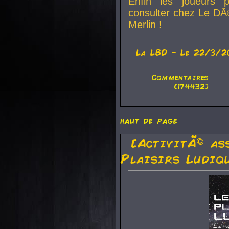
Enfin les joueurs p
consulter chez Le DÃ
Merlin !
La
LBD
- Le 22/3/2
Commentaires
(174432)
haut de page
[ActivitÃ© as
Plaisirs Ludiq