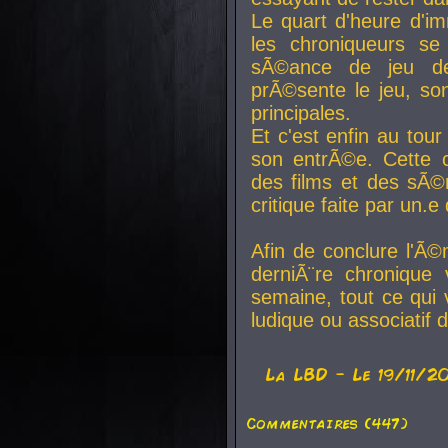
Le quart d'heure d'i
les chroniqueurs se
sÃ©ance de jeu de
prÃ©sente le jeu, son
principales.
Et c'est enfin au tour
son entrÃ©e. Cette c
des films et des sÃ©r
critique faite par un
Afin de conclure l'Ã©
derniÃ¨re chronique
semaine, tout ce qui 
ludique ou associatif 
La
LBD
- Le 19/11/2
Commentaires (447)