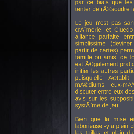
par ce biais que le
tenter de rÃ©soudre l
Le jeu n'est pas san
crÃ¨merie, et Clued
alliance parfaite e
simplissime (devine
partir de cartes) perm
famille ou amis, de t
est Ã©galement prati
initier les autres par
puisqu'elle Ã©tabli
mÃ©diums eux-mÃ
discuter entre eux de
avis sur les supposit
systÃ¨me de jeu.
Bien que la mise e
laborieuse -y a plein 
les tailles et plein d