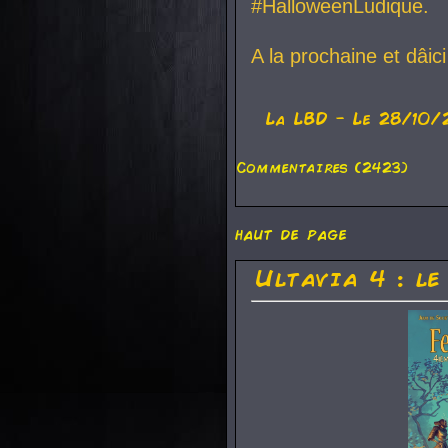
#HalloweenLudique.
A la prochaine et dâic
La
LBD
- Le 28/10/
Commentaires (2423)
haut de page
Ultavia 4 : le