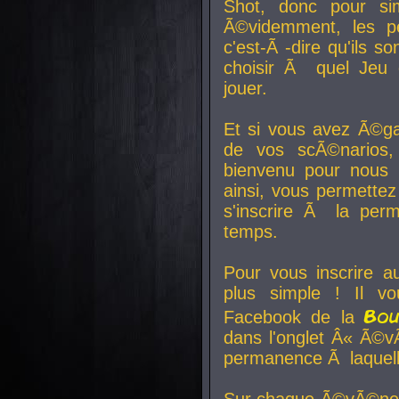
Shot, donc pour si
Ã©videmment, les pe
c'est-Ã -dire qu'ils
choisir Ã quel Jeu 
jouer.
Et si vous avez Ã©ga
de vos scÃ©narios,
bienvenu pour nous 
ainsi, vous permettez
s'inscrire Ã la per
temps.
Pour vous inscrire a
plus simple ! Il vo
Bo
Facebook de la
dans l'onglet Â« Ã©v
permanence Ã laquelle
Sur chaque Ã©vÃ©nem