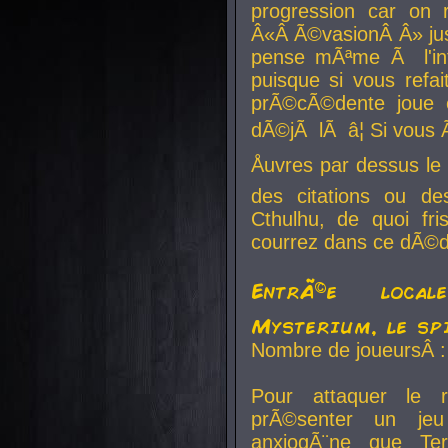
progression car on 
Â«Â Ã©vasionÂ Â» jusq
pense mÃªme Ã l'inf
puisque si vous refai
prÃ©cÃ©dente joue e
dÃ©jÃ lÃ â¦ Si vous 
Åuvres par dessus l
des citations ou d
Cthulhu, de quoi f
courrez dans ce dÃ©da
EntrÃ©e local
Mysterium, le sp
Nombre de joueursÂ :
Pour attaquer le 
prÃ©senter un je
anxiogÃ¨ne que Te