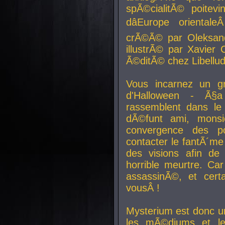
spÃ©cialitÃ© poitev
dâEurope orienta
crÃ©Ã© par Oleksand
illustrÃ© par Xavier 
Ã©ditÃ© chez Libellud
Vous incarnez un gr
d'Halloween - Ã§
rassemblent dans le
dÃ©funt ami, mons
convergence des pou
contacter le fantÃ´me
des visions afin de
horrible meurtre. Ca
assassinÃ©, et cert
vousÂ !
Mysterium est donc un
les mÃ©diums et le