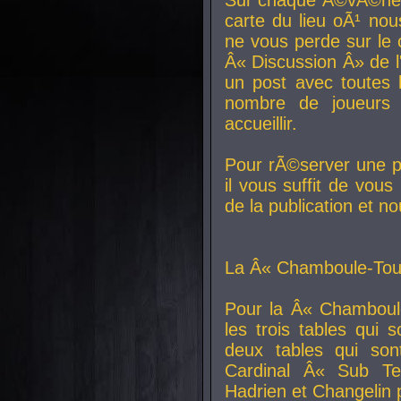
carte du lieu oÃ¹ nou
ne vous perde sur le 
Â« Discussion Â» de 
un post avec toutes 
nombre de joueurs
accueillir.
Pour rÃ©server une pl
il vous suffit de vou
de la publication et n
La Â« Chamboule-Tout
Pour la Â« Chamboul
les trois tables qui
deux tables qui so
Cardinal
Â« Sub Ter
Hadrien et
Changelin
p