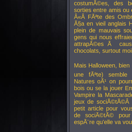
costumÃ©es, des b
sorties entre amis ou 
Â«Â FÃªte des Ombre
Ã§a en vieil anglais 
plein de mauvais sou
gens qui nous effraie
attrapÃ©es Ã caus
chocolats, surtout moi
Mais Halloween, bien q
une fÃªte) semble 
Natures oÃ¹ on pourr
bois ou se la jouer E
Vampire la Mascarade
jeux de sociÃ©tÃ©Â !
petit article pour vo
de sociÃ©tÃ© pour 
espÃ¨re qu'elle va vou