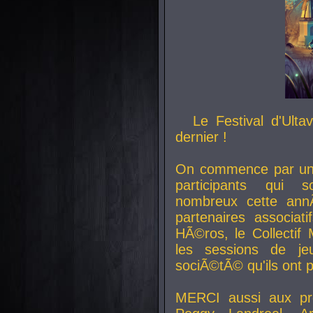
Le Festival d'Ult
dernier !
On commence par un 
participants qui s
nombreux cette an
partenaires associat
HÃ©ros, le Collecti
les sessions de j
sociÃ©tÃ© qu'ils ont
MERCI aussi aux pro