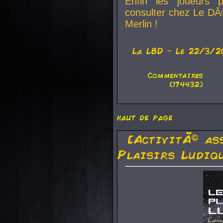
Enfin les joueurs p
consulter chez Le DÃ
Merlin !
La
LBD
- Le 22/3/2
Commentaires
(174432)
haut de page
[ActivitÃ© as
Plaisirs Ludiq