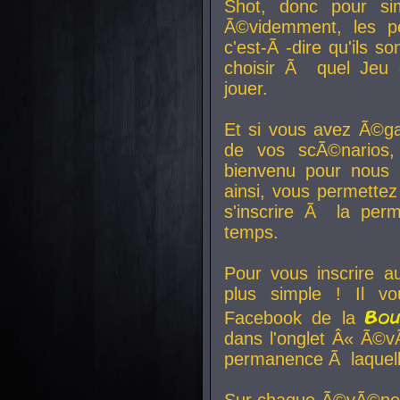
Shot, donc pour si
Ã©videmment, les pe
c'est-Ã -dire qu'ils
choisir Ã quel Jeu 
jouer.
Et si vous avez Ã©ga
de vos scÃ©narios,
bienvenu pour nous 
ainsi, vous permettez
s'inscrire Ã la per
temps.
Pour vous inscrire a
plus simple ! Il vo
Bo
Facebook de la
dans l'onglet Â« Ã©v
permanence Ã laquelle
Sur chaque Ã©vÃ©nem