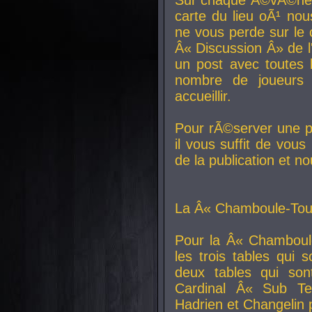
carte du lieu oÃ¹ nou
ne vous perde sur le 
Â« Discussion Â» de 
un post avec toutes 
nombre de joueurs
accueillir.
Pour rÃ©server une pl
il vous suffit de vou
de la publication et n
La Â« Chamboule-Tout
Pour la Â« Chamboul
les trois tables qui
deux tables qui so
Cardinal
Â« Sub Ter
Hadrien et
Changelin
p