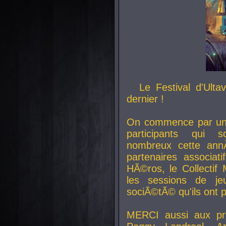
Le Festival d'Ult
dernier !
On commence par un 
participants qui s
nombreux cette an
partenaires associat
HÃ©ros, le Collecti
les sessions de j
sociÃ©tÃ© qu'ils ont
MERCI aussi aux pro