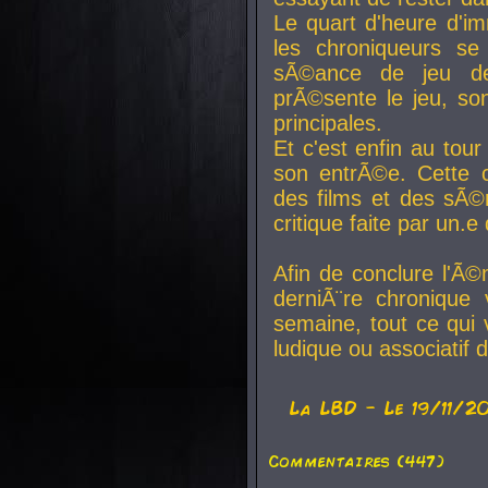
Le quart d'heure d'i
les chroniqueurs se
sÃ©ance de jeu de
prÃ©sente le jeu, son
principales.
Et c'est enfin au tour
son entrÃ©e. Cette c
des films et des sÃ©r
critique faite par un
Afin de conclure l'Ã©
derniÃ¨re chronique
semaine, tout ce qui 
ludique ou associatif 
La
LBD
- Le 19/11/2
Commentaires (447)