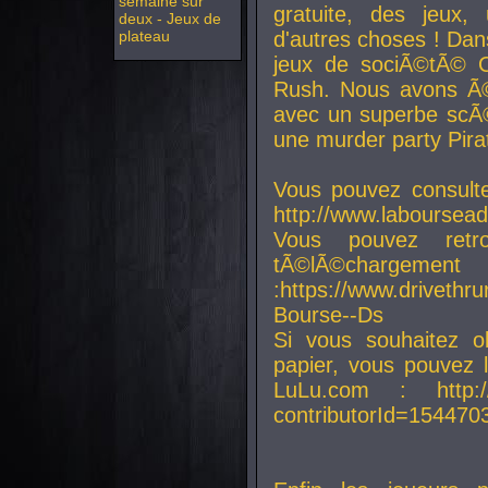
semaine sur
gratuite, des jeux,
deux - Jeux de
plateau
d'autres choses ! Da
jeux de sociÃ©tÃ© O
Rush. Nous avons Ã©
avec un superbe scÃ©
une murder party Pira
Vous pouvez consulte
http://www.laboursead
Vous pouvez ret
tÃ©lÃ©chargement
:https://www.driveth
Bourse--Ds
Si vous souhaitez o
papier, vous pouvez 
LuLu.com : http://w
contributorId=154470