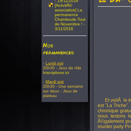
- 19/11/2018
[ActivitÃ©
associative] La
permanence
Chamboule-Tout
de Novembre ! -
3/11/2018
Nos
permanences
-
Lundi soir
20h30 - Jeux de rôle
Inscriptions ici
-
Mardi soir
20h30 - Une semaine
sur deux - Jeux de
plateau
Et voilÃ le 
est "La Triche".
chronique gratu
nous testons 
Ã©galement pou
murder party Pir