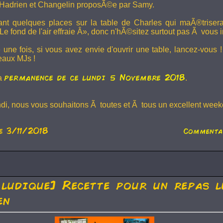
Hadrien et
Changelin
proposÃ©e par Samy.
dant quelques places sur la table de Charles qui maÃ®trise
e fond de l'air effraie Â», donc n'hÃ©sitez surtout pas Ã vous in
 une fois, si vous avez envie d'ouvrir une table, lancez-vou
eaux MJs !
permanence de ce lundi 5 Novembre 2018
la
.
ndi, nous vous souhaitons Ã toutes et Ã tous un excellent weeke
e 3/11/2018
Commenta
 ludique] Recette pour un repas l
en