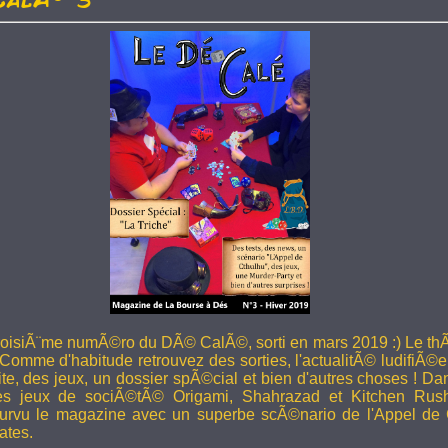
troisiÃ¨me numÃ©ro du DÃ© CalÃ©, sorti en mars 2019 :) Le thÃ
 Comme d'habitude retrouvez des sorties, l'actualitÃ© ludifiÃ©e
ite, des jeux, un dossier spÃ©cial et bien d'autres choses ! 
les jeux de sociÃ©tÃ© Origami, Shahrazad et Kitchen Rus
rvu le magazine avec un superbe scÃ©nario de l'Appel de 
ates.