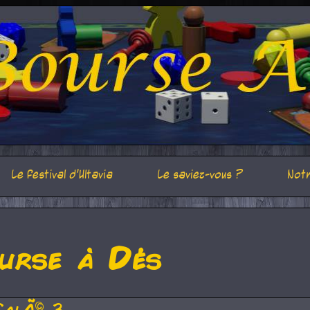
Le festival d'Ultavia
Le saviez-vous ?
Notr
urse à Dés
CalÃ© 3