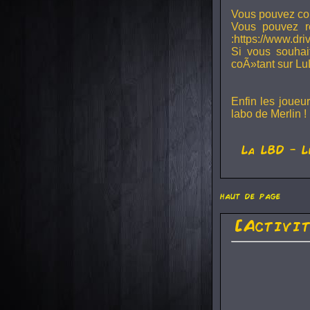
Vous pouvez con
Vous pouvez r
:https://www.dr
Si vous souhai
coÃ»tant sur Lu
Enfin les joueu
labo de Merlin !
La
LBD
- L
haut de page
[Activi