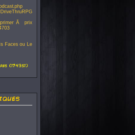
podcast.php
 DriveThruRPG
mprimer Ã prix
44703
ois Faces ou Le
es (174351)
iques