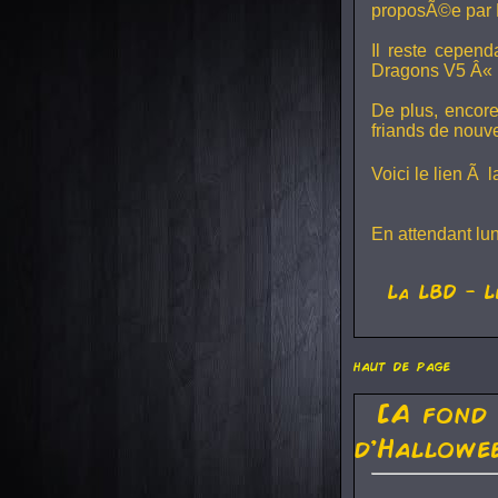
proposÃ©e par 
Il reste cepen
Dragons V5
Â« L
De plus, encore
friands de nouv
Voici le lien Ã 
En attendant lu
La
LBD
- L
haut de page
[A fond
d'Hallowe