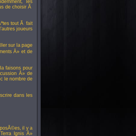
idemment, les
us de choisir Ã
tes tout Ã fait
'autres joueurs
ller sur la page
ments Â» et de
a faisons pour
scussion Â» de
ec le nombre de
scrire dans les
posÃ©es, il y a
erra Ignis Â»