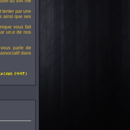
lturel du thÃ¨me
t tenter par une
s ainsi que ses
onique vous fait
par un.e de nos
 vous parle de
associatif dans
aires (447)