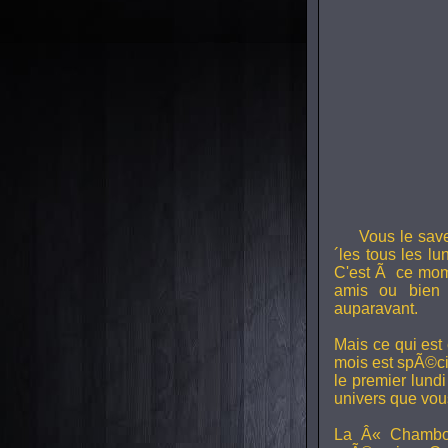
Vous le sav
´les tous les l
C'est Ã ce mom
amis ou bien 
auparavant.
Mais ce qui est
mois est spÃ©ci
le premier lund
univers que vou
La Â« Chambou