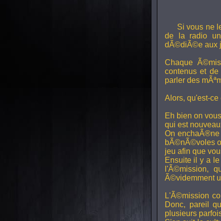
Si vous ne l
de la radio uni
dÃ©diÃ©e aux j
Chaque Ã©miss
contenus et de
parler des mÃªm
Alors, qu'est-ce
Eh bien on vous
qui est nouveaux,
On enchaÃ®ne di
bÃ©nÃ©voles ont
jeu afin que vo
Ensuite il y a l
l'Ã©mission, qu
Ã©videmment un 
L'Ã©mission con
Donc, pareil q
plusieurs parfois