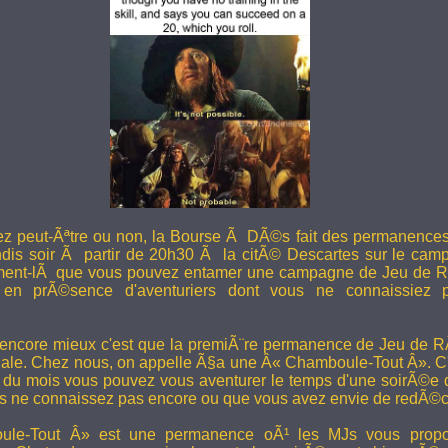
ez peut-Ãªtre ou non, la Bourse Ã DÃ©s fait des permanence
undis soir Ã partir de 20h30 Ã la citÃ© Descartes sur le camp
ent-lÃ que vous pouvez entamer une campagne de Jeu de R
en prÃ©sence d'aventuriers dont vous ne connaissiez pa
 encore mieux c'est que la premiÃ¨re permanence de Jeu de 
ale. Chez nous, on appelle Ã§a une Â« Chamboule-Tout Â». C'
i du mois vous pouvez vous aventurer le temps d'une soirÃ©e
s ne connaissez pas encore ou que vous avez envie de redÃ©co
le-Tout Â» est une permanence oÃ¹ les MJs vous propos