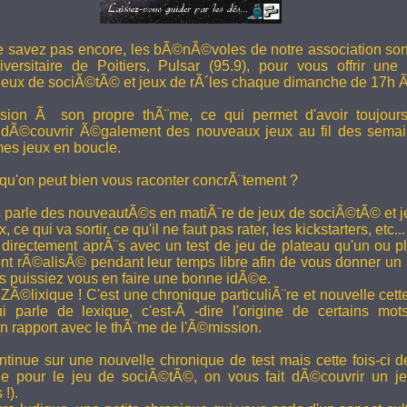
e savez pas encore, les bÃ©nÃ©voles de notre association son
versitaire de Poitiers, Pulsar (95.9), pour vous offrir une
eux de sociÃ©tÃ© et jeux de rÃ´les chaque dimanche de 17h 
ion Ã son propre thÃ¨me, ce qui permet d'avoir toujour
 dÃ©couvrir Ã©galement des nouveaux jeux au fil des semai
es jeux en boucle.
 qu'on peut bien vous raconter concrÃ¨tement ?
 parle des nouveautÃ©s en matiÃ¨re de jeux de sociÃ©tÃ© et je
 ce qui va sortir, ce qu'il ne faut pas rater, les kickstarters, etc...
rectement aprÃ¨s avec un test de jeu de plateau qu'un ou p
 rÃ©alisÃ© pendant leur temps libre afin de vous donner un a
us puissiez vous en faire une bonne idÃ©e.
e ZÃ©lixique ! C'est une chronique particuliÃ¨re et nouvelle c
i parle de lexique, c'est-Ã -dire l'origine de certains mo
rapport avec le thÃ¨me de l'Ã©mission.
tinue sur une nouvelle chronique de test mais cette fois-ci de
ue pour le jeu de sociÃ©tÃ©, on vous fait dÃ©couvrir un je
 !).