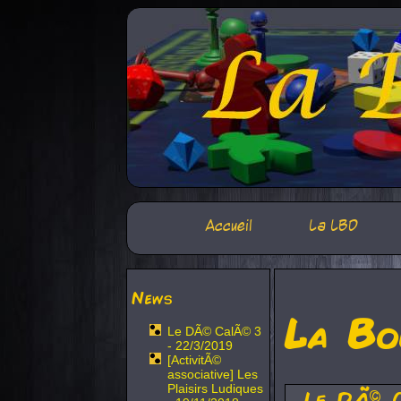
Accueil
La LBD
News
La Bo
Le DÃ© CalÃ© 3
- 22/3/2019
[ActivitÃ©
associative] Les
Plaisirs Ludiques
Le DÃ© 