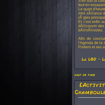
S'en suit la cul
tout en essayan
Le quart d'heure
mini sÃ©ance de
rÃ¨gles principa
Et c'est enfin a
dÃ©couvrir des 
bÃ©nÃ©voles.
Afin de conclu
l'Agenda de la 
Poitiers et ses a
La
LBD
- L
haut de page
[Activi
Chamboule