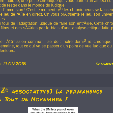
ture ludique, une petite chronique qui vous parle d'un aspect cu
t de rester dans le monde du ludique.
 d'immersion ! C'est le moment oÃ¹ les chroniqueurs se laissen
 jeu de rÃ´le en direct. On vous prÃ©sente le jeu, son univer
les.
u tour de l'adaptation ludique de faire son entrÃ©e. Cette chr
films et des sÃ©ries par le biais d'une analyse-critique faite 
re l'Ã©mission comme il se doit, notre derniÃ¨re chronique
semaine, tout ce qui va se passer d'un point de vue ludique ou 
lentours.
e 19/11/2018
Comment
tÃ© associative] La permanence
-Tout de Novembre !