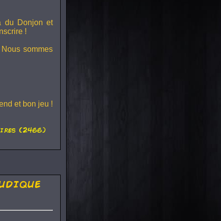
ra du
Donjon et
scrire !
s ! Nous sommes
nd et bon jeu !
ires (2466)
udique