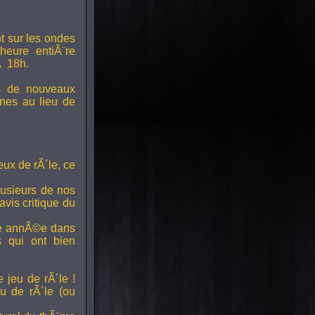
t sur les ondes
 heure entiÃ¨re
Ã 18h.
s de nouveaux
nes au lieu de
ux de rÃ´le, ce
lusieurs de nos
vis critique du
ette annÃ©e dans
ts qui ont bien
 jeu de rÃ´le !
u de rÃ´le (ou