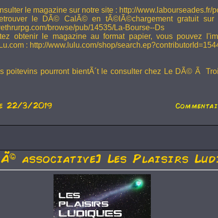
sulter le magazine sur notre site : http://www.labourseades.fr/
etrouver le DÃ© CalÃ© en tÃ©lÃ©chargement gratuit sur
ivethrurpg.com/browse/pub/14535/La-Bourse--Ds
tez obtenir le magazine au format papier, vous pouvez l'i
Lu.com : http://www.lulu.com/shop/search.ep?contributorId=15
rs poitevins pourront bientÃ´t le consulter chez Le DÃ© Ã Tr
e 22/3/2019
Commentair
tÃ© associative] Les Plaisirs Lud