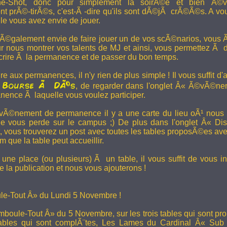
e-Shot, donc pour simplement la soirÃ©e et bien Ã©v
t prÃ©-tirÃ©s, c'est-Ã -dire qu'ils sont dÃ©jÃ crÃ©Ã©s. A vo
le vous avez envie de jouer.
 Ã©galement envie de faire jouer un de vos scÃ©narios, vous Ãª
r nous montrer vos talents de MJ et ainsi, vous permettez Ã d
scrire Ã la permanence et de passer du bon temps.
re aux permanences, il n'y rien de plus simple ! Il vous suffit d'a
Bourse Ã DÃ©s
a
, de regarder dans l'onglet Â« Ã©vÃ©ne
anence Ã laquelle vous voulez participer.
Ã©nement de permanence il y a une carte du lieu oÃ¹ nous l
ne vous perde sur le campus ;) De plus dans l'onglet Â« Di
vous trouverez un post avec toutes les tables proposÃ©es av
que la table peut accueillir.
une place (ou plusieurs) Ã un table, il vous suffit de vous in
 la publication et nous vous ajouterons !
e-Tout Â» du Lundi 5 Novembre !
boule-Tout Â» du 5 Novembre, sur les trois tables qui sont pro
bles qui sont complÃ¨tes,
Les Lames du Cardinal
Â« Sub T