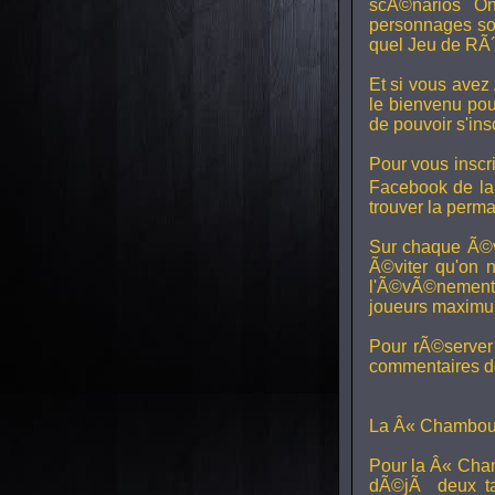
scÃ©narios On
personnages son
quel Jeu de RÃ´
Et si vous avez
le bienvenu pou
de pouvoir s'in
Pour vous inscri
Facebook de l
trouver la perm
Sur chaque Ã©v
Ã©viter qu'on 
l'Ã©vÃ©nement, 
joueurs maximum 
Pour rÃ©server 
commentaires de
La Â« Chamboul
Pour la Â« Cham
dÃ©jÃ deux ta