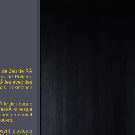
s de Jeu de RÃ
us de Poitiers.
Ã´les avec des
s l'existence
RÃ´le de chaque
est-Ã -dire que
 dans un nouvel
uvrir.
ent plusieurs