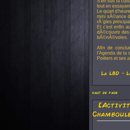
S'en suit la cul
tout en essayan
Le quart d'heure
mini sÃ©ance de
rÃ¨gles principa
Et c'est enfin a
dÃ©couvrir des 
bÃ©nÃ©voles.
Afin de conclu
l'Agenda de la 
Poitiers et ses a
La
LBD
- L
haut de page
[Activi
Chamboule