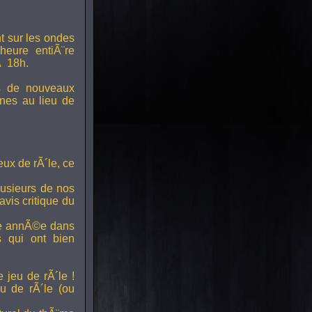
t sur les ondes
 heure entiÃ¨re
Ã 18h.
s de nouveaux
nes au lieu de
ux de rÃ´le, ce
lusieurs de nos
vis critique du
ette annÃ©e dans
ts qui ont bien
 jeu de rÃ´le !
u de rÃ´le (ou