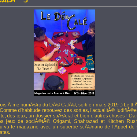
troisiÃ¨me numÃ©ro du DÃ© CalÃ©, sorti en mars 2019 :) Le thÃ
 Comme d'habitude retrouvez des sorties, l'actualitÃ© ludifiÃ©e
ite, des jeux, un dossier spÃ©cial et bien d'autres choses ! 
les jeux de sociÃ©tÃ© Origami, Shahrazad et Kitchen Rus
rvu le magazine avec un superbe scÃ©nario de l'Appel de 
ates.