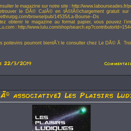
sulter le magazine sur notre site : http://www.labourseades.fr/
etrouver le DÃ© CalÃ© en tÃ©lÃ©chargement gratuit sur
ivethrurpg.com/browse/pub/14535/La-Bourse--Ds
tez obtenir le magazine au format papier, vous pouvez l'i
Lu.com : http://www.lulu.com/shop/search.ep?contributorId=15
rs poitevins pourront bientÃ´t le consulter chez Le DÃ© Ã Tr
e 22/3/2019
Commentair
tÃ© associative] Les Plaisirs Lud