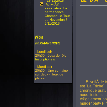
- 19/11/2018
[ActivitÃ©
associative] La
permanence
Chamboule-Tout
de Novembre ! -
3/11/2018
Nos
permanences
-
Lundi soir
20h30 - Jeux de rôle
Inscriptions ici
-
Mardi soir
20h30 - Une semaine
sur deux - Jeux de
plateau
Et voilÃ le 
est "La Triche".
chronique gratu
nous testons 
Ã©galement pou
murder party Pir