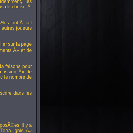
idemment, les
us de choisir Ã
tes tout Ã fait
'autres joueurs
ller sur la page
ments Â» et de
a faisons pour
scussion Â» de
ec le nombre de
scrire dans les
posÃ©es, il y a
erra Ignis Â»