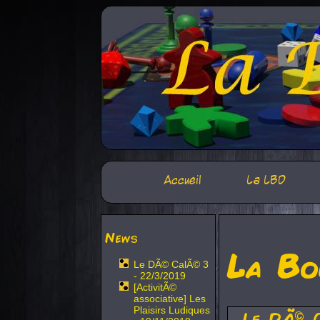
Accueil
La LBD
News
La Bo
Le DÃ© CalÃ© 3
- 22/3/2019
[ActivitÃ©
associative] Les
Plaisirs Ludiques
Le DÃ© 