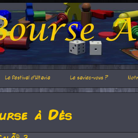
Le festival d'Ultavia
Le saviez-vous ?
Notr
urse à Dés
CalÃ© 3