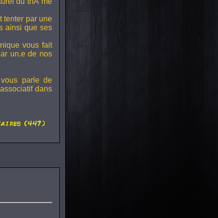
lturel du thÃ¨me
t tenter par une
s ainsi que ses
onique vous fait
par un.e de nos
 vous parle de
associatif dans
aires (447)