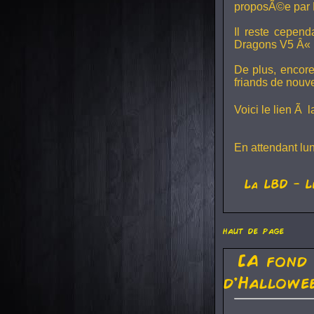
proposÃ©e par 
Il reste cepen
Dragons V5
Â« L
De plus, encore
friands de nouv
Voici le lien Ã 
En attendant lu
La
LBD
- L
haut de page
[A fond
d'Hallowe