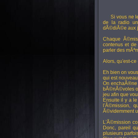
Si vous ne l
de la radio uni
dÃ©diÃ©e aux j
Chaque Ã©miss
contenus et de
parler des mÃªm
Alors, qu'est-ce
Eh bien on vous
qui est nouveaux,
On enchaÃ®ne di
bÃ©nÃ©voles ont
jeu afin que vo
Ensuite il y a l
l'Ã©mission, qu
Ã©videmment un 
L'Ã©mission con
Donc, pareil q
plusieurs parfois