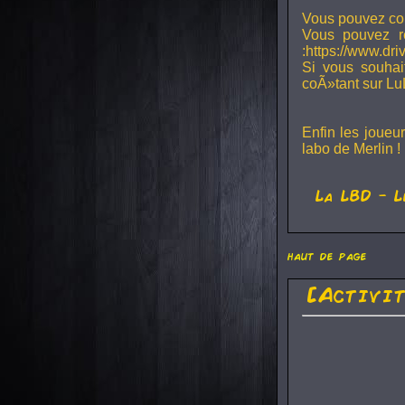
Vous pouvez con
Vous pouvez r
:https://www.dr
Si vous souhai
coÃ»tant sur Lu
Enfin les joueu
labo de Merlin !
La
LBD
- L
haut de page
[Activi