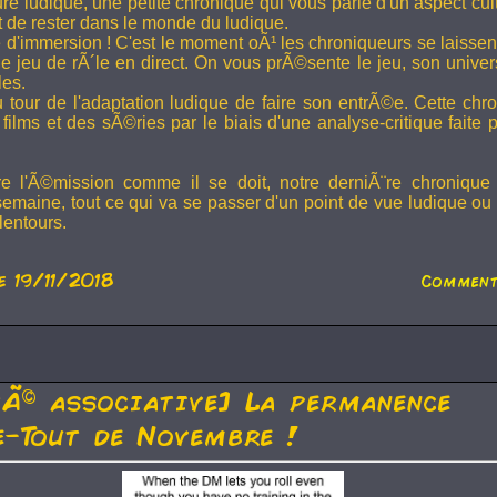
ture ludique, une petite chronique qui vous parle d'un aspect cu
t de rester dans le monde du ludique.
 d'immersion ! C'est le moment oÃ¹ les chroniqueurs se laissen
 jeu de rÃ´le en direct. On vous prÃ©sente le jeu, son univer
les.
u tour de l'adaptation ludique de faire son entrÃ©e. Cette chr
films et des sÃ©ries par le biais d'une analyse-critique faite 
re l'Ã©mission comme il se doit, notre derniÃ¨re chronique
semaine, tout ce qui va se passer d'un point de vue ludique ou 
lentours.
e 19/11/2018
Comment
tÃ© associative] La permanence
-Tout de Novembre !