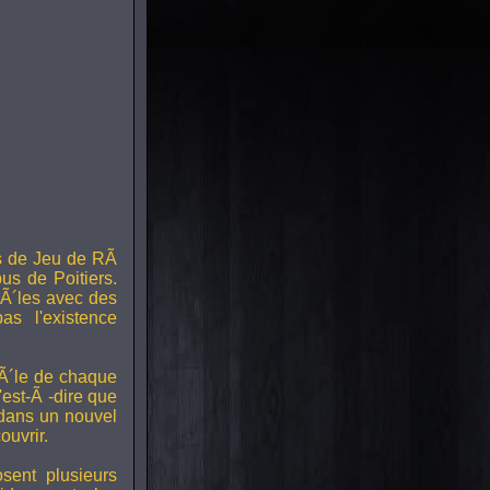
s de Jeu de RÃ
us de Poitiers.
Ã´les avec des
s l'existence
RÃ´le de chaque
est-Ã -dire que
 dans un nouvel
uvrir.
ent plusieurs