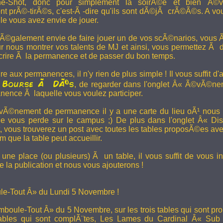
e-Shot, donc pour simplement la soirÃ©e et bien Ã©v
t prÃ©-tirÃ©s, c'est-Ã -dire qu'ils sont dÃ©jÃ crÃ©Ã©s. A vo
le vous avez envie de jouer.
 Ã©galement envie de faire jouer un de vos scÃ©narios, vous Ãª
r nous montrer vos talents de MJ et ainsi, vous permettez Ã d
scrire Ã la permanence et de passer du bon temps.
re aux permanences, il n'y rien de plus simple ! Il vous suffit d'a
Bourse Ã DÃ©s
a
, de regarder dans l'onglet Â« Ã©vÃ©ne
anence Ã laquelle vous voulez participer.
Ã©nement de permanence il y a une carte du lieu oÃ¹ nous l
ne vous perde sur le campus ;) De plus dans l'onglet Â« Di
vous trouverez un post avec toutes les tables proposÃ©es av
que la table peut accueillir.
une place (ou plusieurs) Ã un table, il vous suffit de vous in
 la publication et nous vous ajouterons !
e-Tout Â» du Lundi 5 Novembre !
boule-Tout Â» du 5 Novembre, sur les trois tables qui sont pro
bles qui sont complÃ¨tes,
Les Lames du Cardinal
Â« Sub T