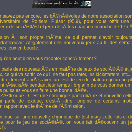
e savez pas encore, les bÃ©nÃ©voles de notre association son
versitaire de Poitiers, Pulsar (95.9), pour vous offrir une
eux de sociÃ©tÃ© et jeux de rÃ´les chaque dimanche de 17h 
ion Ã son propre thÃ¨me, ce qui permet d'avoir toujour
 dÃ©couvrir Ã©galement des nouveaux jeux au fil des semai
es jeux en boucle.
 qu'on peut bien vous raconter concrÃ¨tement ?
 parle des nouveautÃ©s en matiÃ¨re de jeux de sociÃ©tÃ© et je
 ce qui va sortir, ce qu'il ne faut pas rater, les kickstarters, etc...
rectement aprÃ¨s avec un test de jeu de plateau qu'un ou p
 rÃ©alisÃ© pendant leur temps libre afin de vous donner un a
us puissiez vous en faire une bonne idÃ©e.
e ZÃ©lixique ! C'est une chronique particuliÃ¨re et nouvelle c
i parle de lexique, c'est-Ã -dire l'origine de certains mo
rapport avec le thÃ¨me de l'Ã©mission.
tinue sur une nouvelle chronique de test mais cette fois-ci de
ue pour le jeu de sociÃ©tÃ©, on vous fait dÃ©couvrir un je
 !).