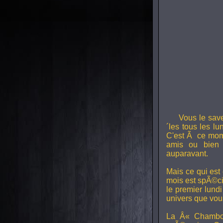
Vous le sav
´les tous les l
C'est Ã ce mom
amis ou bien 
auparavant.
Mais ce qui est
mois est spÃ©ci
le premier lund
univers que vou
La Â« Chambou