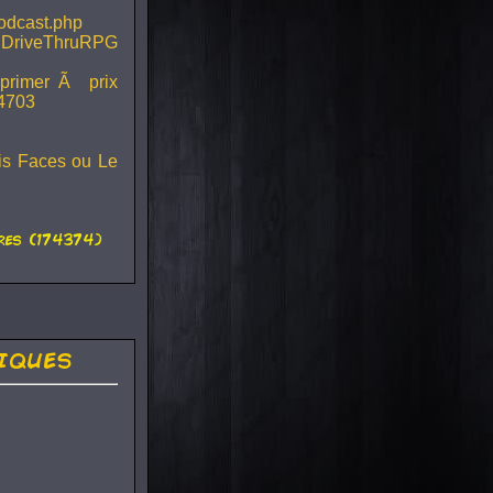
podcast.php
 DriveThruRPG
mprimer Ã prix
44703
ois Faces ou Le
es (174374)
iques