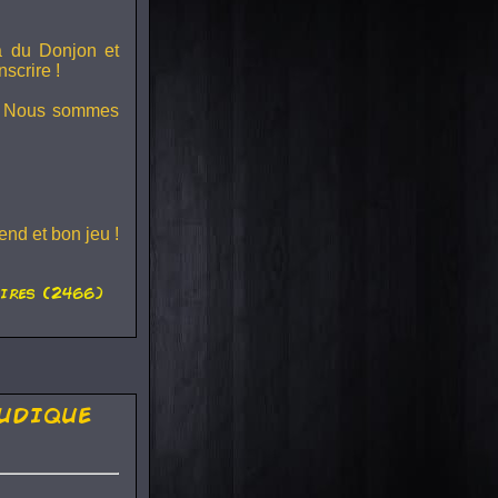
ra du
Donjon et
scrire !
s ! Nous sommes
nd et bon jeu !
ires (2466)
udique