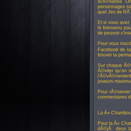
scÃ©narios On
personnages son
quel Jeu de RÃ´
Et si vous avez
le bienvenu pou
de pouvoir s'in
Pour vous inscri
Facebook de l
trouver la perm
Sur chaque Ã©v
Ã©viter qu'on 
l'Ã©vÃ©nement, 
joueurs maximum 
Pour rÃ©server 
commentaires de
La Â« Chamboul
Pour la Â« Cham
dÃ©jÃ deux ta