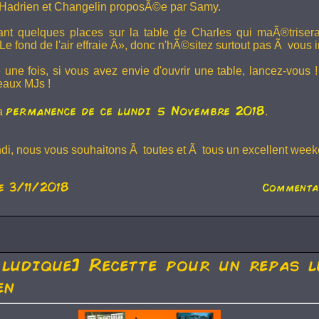
Hadrien et
Changelin
proposÃ©e par Samy.
dant quelques places sur la table de Charles qui maÃ®trise
e fond de l'air effraie Â», donc n'hÃ©sitez surtout pas Ã vous in
 une fois, si vous avez envie d'ouvrir une table, lancez-vou
eaux MJs !
permanence de ce lundi 5 Novembre 2018
la
.
ndi, nous vous souhaitons Ã toutes et Ã tous un excellent weeke
e 3/11/2018
Commenta
 ludique] Recette pour un repas l
en