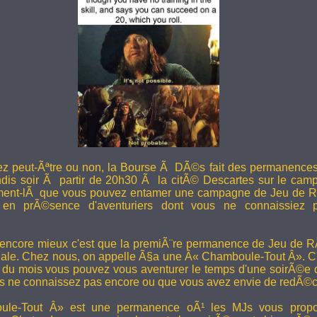
ez peut-Ãªtre ou non, la Bourse Ã DÃ©s fait des permanence
undis soir Ã partir de 20h30 Ã la citÃ© Descartes sur le camp
ent-lÃ que vous pouvez entamer une campagne de Jeu de R
en prÃ©sence d'aventuriers dont vous ne connaissiez pa
 encore mieux c'est que la premiÃ¨re permanence de Jeu de 
ale. Chez nous, on appelle Ã§a une Â« Chamboule-Tout Â». C'
i du mois vous pouvez vous aventurer le temps d'une soirÃ©e
s ne connaissez pas encore ou que vous avez envie de redÃ©co
le-Tout Â» est une permanence oÃ¹ les MJs vous propos