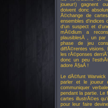
joueur!) gagnent o
doivent donc absolum
Ã©change de cartes
ensembles d'indices c
d'un suspect et d'u
mÃ©dium a reconst
plausiblesÂ , un pa
phase de jeu cons
diffÃ©rentes visions.
les rÃ©ponses derriÃ¨
donc un peu l'esthÃ
adore Ã§aÂ !
Le dÃ©funt Warwick 
parler et le joueur q
communiquer verbale
pendant la partie. Le
cartes illustrÃ©es q
pour leur faire devin