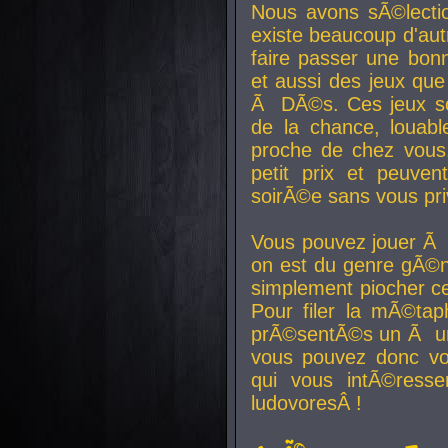
Nous avons sÃ©lectio
existe beaucoup d'autr
faire passer une bon
et aussi des jeux que
Ã DÃ©s. Ces jeux son
de la chance, louab
proche de chez vous.
petit prix et peuve
soirÃ©e sans vous pr
Vous pouvez jouer Ã 
on est du genre gÃ©n
simplement piocher ce
Pour filer la mÃ©tap
prÃ©sentÃ©s un Ã un
vous pouvez donc vo
qui vous intÃ©resse
ludovoresÂ !