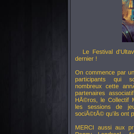
Le Festival d'Ult
dernier !
On commence par un 
participants qui s
nombreux cette an
partenaires associat
HÃ©ros, le Collecti
les sessions de j
sociÃ©tÃ© qu'ils ont
MERCI aussi aux pro