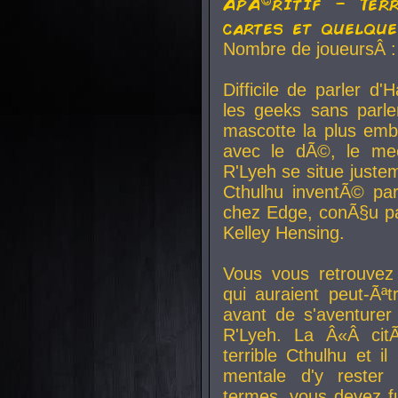
ApÃ©ritif - Ter
cartes et quelqu
Nombre de joueursÂ :
Difficile de parler d
les geeks sans parle
mascotte la plus emb
avec le dÃ©, le mee
R'Lyeh se situe juste
Cthulhu inventÃ© par
chez Edge, conÃ§u par
Kelley Hensing.
Vous vous retrouvez 
qui auraient peut-Ã
avant de s'aventurer
R'Lyeh. La Â«Â cit
terrible Cthulhu et i
mentale d'y rester 
termes, vous devez fu