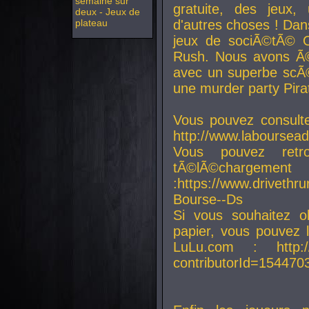
semaine sur
gratuite, des jeux,
deux - Jeux de
plateau
d'autres choses ! Da
jeux de sociÃ©tÃ© O
Rush. Nous avons Ã©
avec un superbe scÃ©
une murder party Pira
Vous pouvez consulte
http://www.laboursead
Vous pouvez ret
tÃ©lÃ©chargement
:https://www.driveth
Bourse--Ds
Si vous souhaitez o
papier, vous pouvez 
LuLu.com : http://w
contributorId=154470