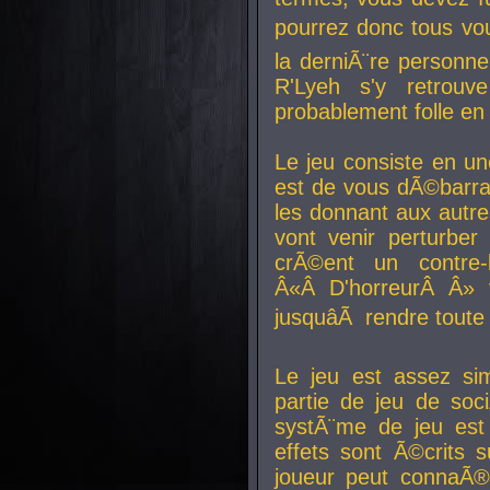
pourrez donc tous vous
la derniÃ¨re personne
R'Lyeh s'y retro
probablement folle en
Le jeu consiste en une
est de vous dÃ©barra
les donnant aux aut
vont venir perturber 
crÃ©ent un contre-
Â«Â D'horreurÂ Â» 
jusquâÃ rendre tout
Le jeu est assez si
partie de jeu de soc
systÃ¨me de jeu est
effets sont Ã©crits 
joueur peut connaÃ®