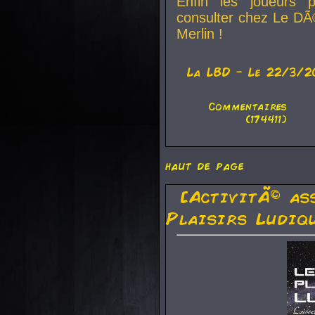
Enfin les joueurs p
consulter chez Le DÃ
Merlin !
La
LBD
- Le 22/3/2
Commentaires
(174411)
haut de page
[ActivitÃ© as
Plaisirs Ludiq