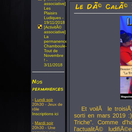
associative]
Le DÃ© CalÃ© 
Les
Plaisirs
Ludiques -
19/11/2018
[ActivitÃ©
associative]
La
permanence
Chamboule-
Tout de
Novembre
! -
3/11/2018
Nos
permanences
-
Lundi soir
20h30 - Jeux de
Et voilÃ le troi
rôle
Inscriptions ici
sorti en mars 2019 :)
Triche". Comme d'ha
-
Mardi soir
20h30 - Une
l'actualitÃ© ludifi