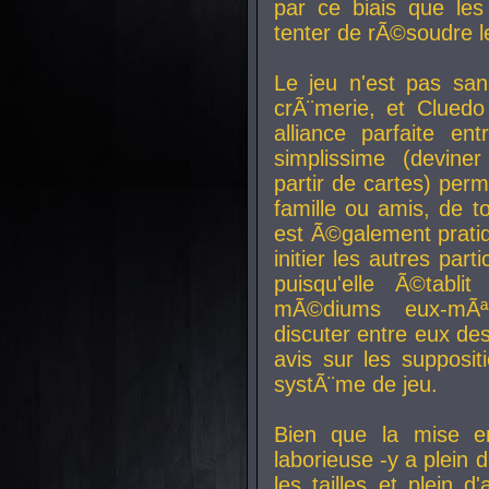
par ce biais que le
tenter de rÃ©soudre l
Le jeu n'est pas san
crÃ¨merie, et Clued
alliance parfaite e
simplissime (devine
partir de cartes) perm
famille ou amis, de t
est Ã©galement prati
initier les autres par
puisqu'elle Ã©tabli
mÃ©diums eux-mÃ
discuter entre eux de
avis sur les supposit
systÃ¨me de jeu.
Bien que la mise e
laborieuse -y a plein 
les tailles et plein d