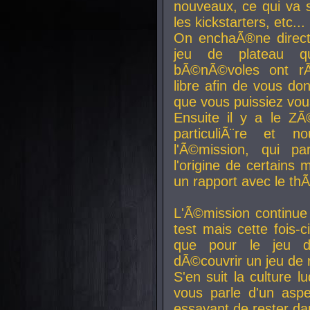
nouveaux, ce qui va so
les kickstarters, etc...
On enchaÃ®ne direct
jeu de plateau q
bÃ©nÃ©voles ont rÃ
libre afin de vous don
que vous puissiez vou
Ensuite il y a le ZÃ
particuliÃ¨re et 
l'Ã©mission, qui pa
l'origine de certains
un rapport avec le th
L'Ã©mission continue
test mais cette fois-c
que pour le jeu d
dÃ©couvrir un jeu de r
S'en suit la culture l
vous parle d'un aspe
essayant de rester da