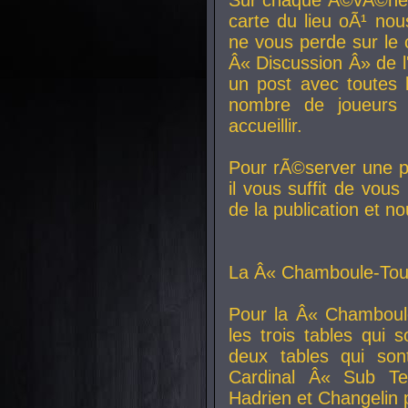
carte du lieu oÃ¹ nou
ne vous perde sur le 
Â« Discussion Â» de 
un post avec toutes 
nombre de joueurs
accueillir.
Pour rÃ©server une pl
il vous suffit de vou
de la publication et n
La Â« Chamboule-Tout
Pour la Â« Chamboul
les trois tables qui
deux tables qui so
Cardinal
Â« Sub Ter
Hadrien et
Changelin
p