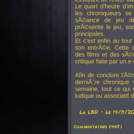
Le quart d'heure d'i
les chroniqueurs se
sÃ©ance de jeu de
prÃ©sente le jeu, son
principales.
Et c'est enfin au tour
son entrÃ©e. Cette c
des films et des sÃ©r
critique faite par un
Afin de conclure l'Ã©
derniÃ¨re chronique
semaine, tout ce qui 
ludique ou associatif 
La
LBD
- Le 19/11/2
Commentaires (447)