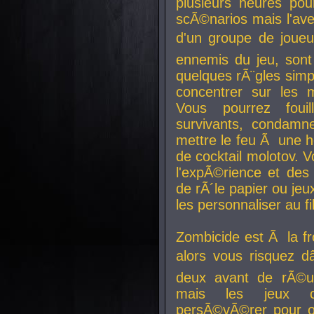
plusieurs heures pour
scÃ©narios mais l'av
d'un groupe de joueur
ennemis du jeu, sont
quelques rÃ¨gles simp
concentrer sur les 
Vous pourrez foui
survivants, condamn
mettre le feu Ã une
de cocktail molotov. 
l'expÃ©rience et de
de rÃ´le papier ou je
les personnaliser au fil
Zombicide est Ã la fr
alors vous risquez d
deux avant de rÃ©us
mais les jeux co
persÃ©vÃ©rer pour ob