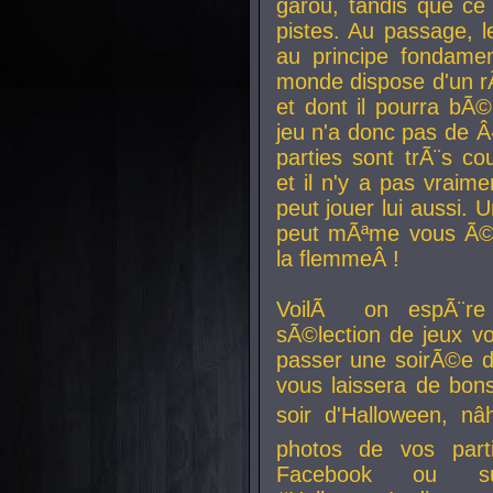
garou, tandis que ce 
pistes. Au passage, le
au principe fondamen
monde dispose d'un rÃ´
et dont il pourra bÃ©
jeu n'a donc pas de 
parties sont trÃ¨s c
et il n'y a pas vraime
peut jouer lui aussi.
peut mÃªme vous Ã©di
la flemmeÂ !
VoilÃ on espÃ¨re 
sÃ©lection de jeux vo
passer une soirÃ©e d
vous laissera de bons
soir d'Halloween, nâ
photos de vos parti
Facebook ou su