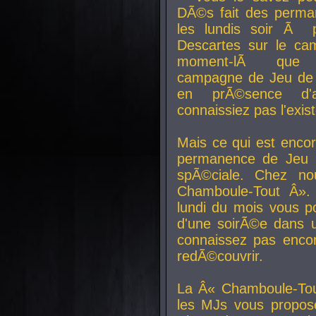
DÃ©s fait des perma
les lundis soir Ã 
Descartes sur le ca
moment-lÃ que v
campagne de Jeu de 
en prÃ©sence d'a
connaissiez pas l'exi
Mais ce qui est encor
permanence de Jeu 
spÃ©ciale. Chez n
Chamboule-Tout Â». 
lundi du mois vous p
d'une soirÃ©e dans 
connaissez pas enco
redÃ©couvrir.
La Â« Chamboule-Tou
les MJs vous propos