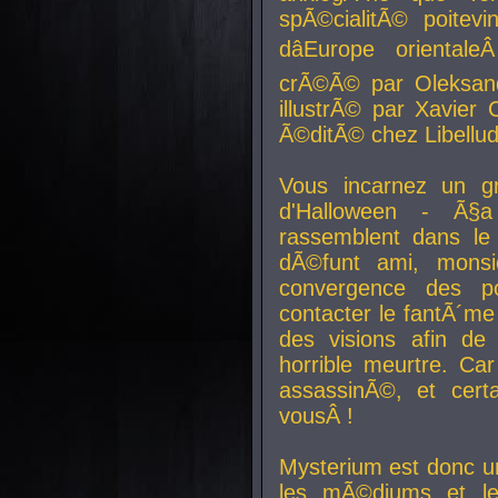
spÃ©cialitÃ© poitev
dâEurope orienta
crÃ©Ã© par Oleksand
illustrÃ© par Xavier 
Ã©ditÃ© chez Libellud
Vous incarnez un gr
d'Halloween - Ã§
rassemblent dans le
dÃ©funt ami, mons
convergence des pou
contacter le fantÃ´me
des visions afin de
horrible meurtre. Ca
assassinÃ©, et cert
vousÂ !
Mysterium est donc un
les mÃ©diums et le