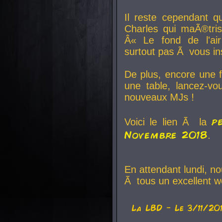
Il reste cependant q
Charles qui maÃ®tri
Â« Le fond de l'air
surtout pas Ã vous ins
De plus, encore une f
une table, lancez-v
nouveaux MJs !
p
Voici le lien Ã la
Novembre 2018
.
En attendant lundi, n
Ã tous un excellent w
La
LBD
- Le 3/11/20