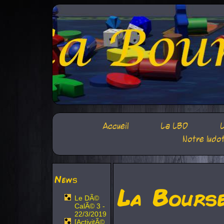
Accueil
La LBD
L
Notre ludo
News
La Bours
Le DÃ©
CalÃ© 3 -
22/3/2019
[ActivitÃ©