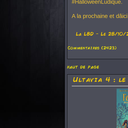
#HalloweenLudique.
A la prochaine et dâic
La
LBD
- Le 28/10/
Commentaires (2423)
haut de page
Ultavia 4 : le