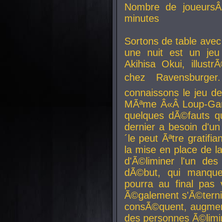
Nombre de joueurs
minutes
Sortons de table ave
une nuit est un je
Akihisa Okui, illus
chez Ravensburger.
connaissons le jeu d
MÃªme Â«Â Loup-Garo
quelques dÃ©fauts qu
dernier a besoin d'un
´le peut Ãªtre gratifi
la mise en place de l
d'Ã©liminer l'un des
dÃ©but, qui manque
pourra au final pas 
Ã©galement s'Ã©ternis
consÃ©quent, augment
des personnes Ã©limi