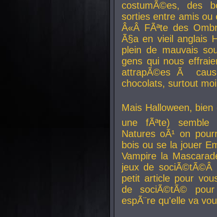
costumÃ©es, des b
sorties entre amis ou 
Â«Â FÃªte des Ombre
Ã§a en vieil anglais 
plein de mauvais sou
gens qui nous effraie
attrapÃ©es Ã caus
chocolats, surtout moi
Mais Halloween, bien q
une fÃªte) semble 
Natures oÃ¹ on pourr
bois ou se la jouer E
Vampire la Mascarade
jeux de sociÃ©tÃ©Â !
petit article pour vo
de sociÃ©tÃ© pour 
espÃ¨re qu'elle va vou