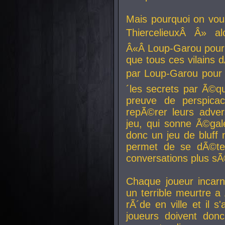
Mais pourquoi on vo
ThiercelieuxÂ Â» al
Â«Â Loup-Garou pour 
que tous ces vilain
par Loup-Garou pour u
´les secrets par Ã©qu
preuve de perspica
repÃ©rer leurs adver
jeu, qui sonne Ã©gale
donc un jeu de bluff 
permet de se dÃ©te
conversations plus sÃ
Chaque joueur incar
un terrible meurtre 
rÃ´de en ville et il s
joueurs doivent donc 