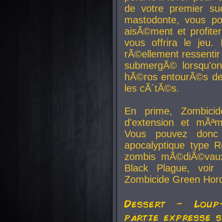
de votre premier su
mastodonte, vous po
aisÃ©ment et profite
vous offrira le jeu.
rÃ©ellement ressentir 
submergÃ© lorsqu'on 
hÃ©ros entourÃ©s de
les cÃ´tÃ©s.
En prime, Zombicide
d'extension et mÃªm
Vous pouvez donc 
apocalyptique type R
zombis mÃ©diÃ©vaux-
Black Plague, voi
Zombicide Green Hor
Dessert - Loup
partie expresse 