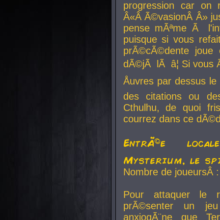
progression car on 
Â«Â Ã©vasionÂ Â» jusq
pense mÃªme Ã l'inf
puisque si vous refai
prÃ©cÃ©dente joue e
dÃ©jÃ lÃ â¦ Si vous 
Åuvres par dessus l
des citations ou d
Cthulhu, de quoi f
courrez dans ce dÃ©da
EntrÃ©e local
Mysterium, le sp
Nombre de joueursÂ :
Pour attaquer le 
prÃ©senter un je
anxiogÃ¨ne que Te