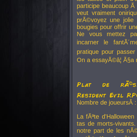
participe beaucoup Ã 
veut vraiment oniriq
prÃ©voyez une jolie
bougies pour offrir un
Ne vous mettez pa
incarner le fantÃ´m
pratique pour passer 
On a essayÃ©â¦ Ã§a n
Plat de rÃ©sis
Resident Evil R
Nombre de joueursÂ :
La fÃªte d'Halloween
tas de morts-vivants.
notre part de les nÃ©