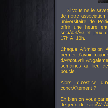
Si vous ne le sav
de notre association 
universitaire de Poit
offrir une heure en
sociÃ©tÃ© et jeux d
17h Ã 18h.
Chaque Ã©mission Ã
permet d'avoir toujo
dÃ©couvrir Ã©galemen
semaines au lieu d
boucle.
Alors, qu'est-ce qu
concrÃ¨tement ?
Eh bien on vous parl
de jeux de sociÃ©tÃ©