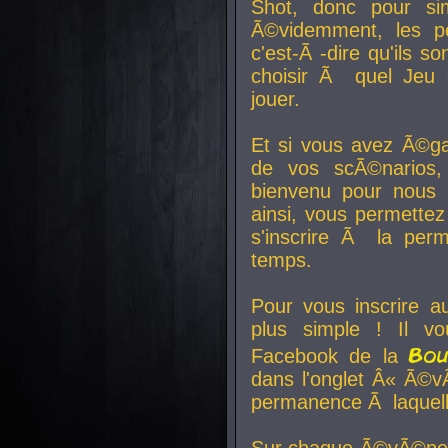
Shot, donc pour si
Ã©videmment, les pe
c'est-Ã -dire qu'ils
choisir Ã quel Jeu 
jouer.
Et si vous avez Ã©ga
de vos scÃ©narios,
bienvenu pour nous 
ainsi, vous permettez
s'inscrire Ã la per
temps.
Pour vous inscrire a
plus simple ! Il vo
Bo
Facebook de la
dans l'onglet Â« Ã©v
permanence Ã laquelle
Sur chaque Ã©vÃ©nem