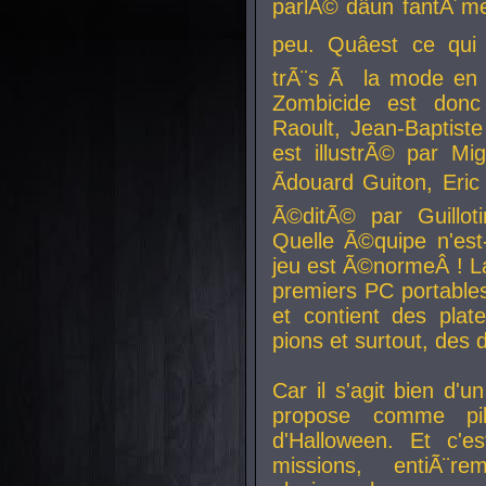
parlÃ© dâun fantÃ´me 
peu. Quâest ce qui
trÃ¨s Ã la mode en
Zombicide est donc
Raoult, Jean-Baptiste
est illustrÃ© par Mi
Ãdouard Guiton, Eric
Ã©ditÃ© par Guillot
Quelle Ã©quipe n'est
jeu est Ã©normeÂ ! La 
premiers PC portable
et contient des plat
pions et surtout, des d
Car il s'agit bien d'u
propose comme pil
d'Halloween. Et c'e
missions, entiÃ¨r