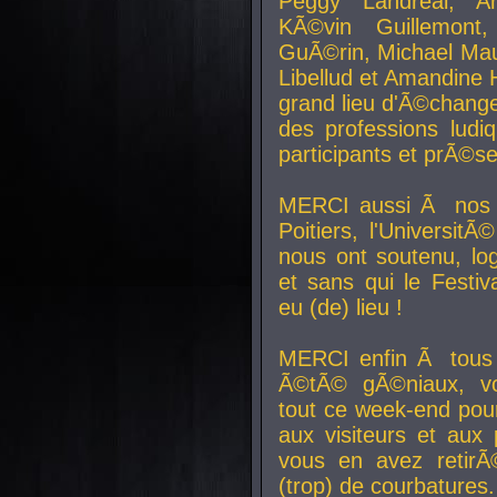
Peggy Landreal, A
KÃ©vin Guillemont
GuÃ©rin, Michael Maur
Libellud et Amandine H
grand lieu d'Ã©chang
des professions lud
participants et prÃ©se
MERCI aussi Ã nos pa
Poitiers, l'Universit
nous ont soutenu, log
et sans qui le Festiv
eu (de) lieu !
MERCI enfin Ã tous
Ã©tÃ© gÃ©niaux, v
tout ce week-end pour
aux visiteurs et aux
vous en avez retirÃ
(trop) de courbatures.