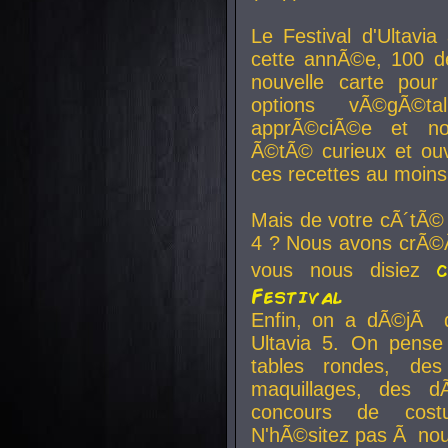
Le Festival d'Ultavia
cette annÃ©e, 100 de
nouvelle carte pour
options vÃ©gÃ©t
apprÃ©ciÃ©e et no
Ã©tÃ© curieux et ouv
ces recettes au moins
Mais de votre cÃ´tÃ©
4 ? Nous avons crÃ©Ã
vous nous disiez
Festival
Enfin, on a dÃ©jÃ de
Ultavia 5. On pens
tables rondes, des
maquillages, des d
concours de cost
N'hÃ©sitez pas Ã nous