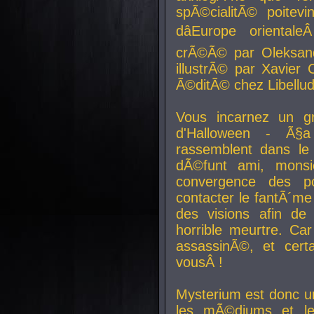
spÃ©cialitÃ© poitev
dâEurope orienta
crÃ©Ã© par Oleksand
illustrÃ© par Xavier 
Ã©ditÃ© chez Libellud
Vous incarnez un gr
d'Halloween - Ã§
rassemblent dans le
dÃ©funt ami, mons
convergence des pou
contacter le fantÃ´me
des visions afin de
horrible meurtre. Ca
assassinÃ©, et cert
vousÂ !
Mysterium est donc un
les mÃ©diums et le