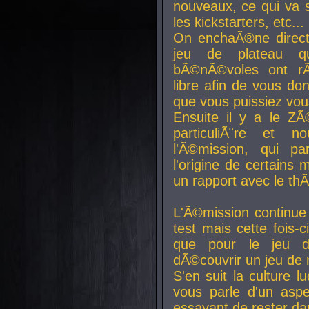
nouveaux, ce qui va so
les kickstarters, etc...
On enchaÃ®ne direct
jeu de plateau q
bÃ©nÃ©voles ont rÃ
libre afin de vous don
que vous puissiez vou
Ensuite il y a le ZÃ
particuliÃ¨re et 
l'Ã©mission, qui pa
l'origine de certains
un rapport avec le th
L'Ã©mission continue
test mais cette fois-c
que pour le jeu d
dÃ©couvrir un jeu de r
S'en suit la culture l
vous parle d'un aspe
essayant de rester da