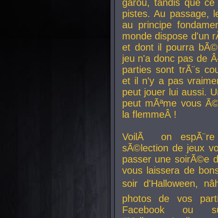
garou, tandis que ce 
pistes. Au passage, le
au principe fondamen
monde dispose d'un rÃ´
et dont il pourra bÃ©
jeu n'a donc pas de 
parties sont trÃ¨s c
et il n'y a pas vraime
peut jouer lui aussi.
peut mÃªme vous Ã©di
la flemmeÂ !
VoilÃ on espÃ¨re 
sÃ©lection de jeux vo
passer une soirÃ©e d
vous laissera de bons
soir d'Halloween, nâ
photos de vos parti
Facebook ou su