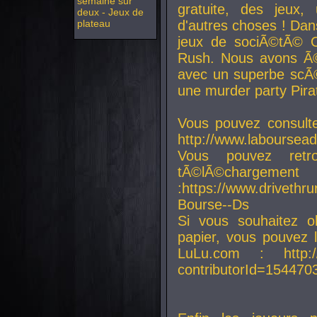
semaine sur
gratuite, des jeux,
deux - Jeux de
plateau
d'autres choses ! Da
jeux de sociÃ©tÃ© O
Rush. Nous avons Ã©
avec un superbe scÃ©
une murder party Pira
Vous pouvez consulte
http://www.laboursead
Vous pouvez ret
tÃ©lÃ©chargement
:https://www.driveth
Bourse--Ds
Si vous souhaitez o
papier, vous pouvez 
LuLu.com : http://w
contributorId=154470