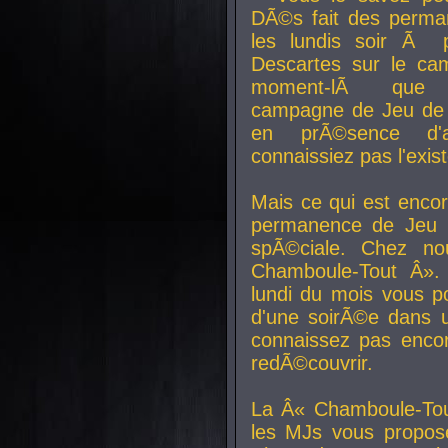
DÃ©s fait des perma
les lundis soir Ã 
Descartes sur le ca
moment-lÃ que v
campagne de Jeu de 
en prÃ©sence d'a
connaissiez pas l'exi
Mais ce qui est encor
permanence de Jeu 
spÃ©ciale. Chez n
Chamboule-Tout Â». 
lundi du mois vous p
d'une soirÃ©e dans 
connaissez pas enco
redÃ©couvrir.
La Â« Chamboule-Tou
les MJs vous propos