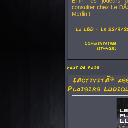
Enfin les joueurs p
consulter chez Le DÃ
Merlin !
La
LBD
- Le 22/3/2
Commentaires
(174426)
haut de page
[ActivitÃ© as
Plaisirs Ludiq