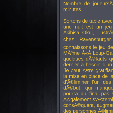
Nombre de joueurs
minutes
Sortons de table ave
une nuit est un je
Akihisa Okui, illus
chez Ravensburger.
connaissons le jeu d
MÃªme Â«Â Loup-Garo
quelques dÃ©fauts qu
dernier a besoin d'un
´le peut Ãªtre gratifi
la mise en place de l
d'Ã©liminer l'un des
dÃ©but, qui manque
pourra au final pas 
Ã©galement s'Ã©ternis
consÃ©quent, augment
des personnes Ã©limi