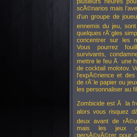
plusieurs heures pour
scÃ©narios mais l'av
d'un groupe de joueur
ennemis du jeu, sont
quelques rÃ¨gles simp
concentrer sur les 
Vous pourrez foui
survivants, condamn
mettre le feu Ã une
de cocktail molotov. 
l'expÃ©rience et de
de rÃ´le papier ou je
les personnaliser au fil
Zombicide est Ã la fr
alors vous risquez d
deux avant de rÃ©us
mais les jeux co
persÃ©vÃ©rer pour ob