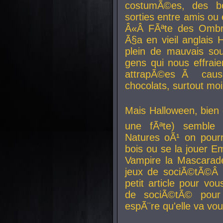
costumÃ©es, des b
sorties entre amis ou 
Â«Â FÃªte des Ombre
Ã§a en vieil anglais 
plein de mauvais sou
gens qui nous effraie
attrapÃ©es Ã caus
chocolats, surtout moi
Mais Halloween, bien q
une fÃªte) semble 
Natures oÃ¹ on pourr
bois ou se la jouer E
Vampire la Mascarade
jeux de sociÃ©tÃ©Â !
petit article pour vo
de sociÃ©tÃ© pour 
espÃ¨re qu'elle va vou