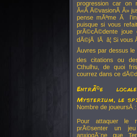
progression car on 
Â«Â Ã©vasionÂ Â» jusq
pense mÃªme Ã l'inf
puisque si vous refai
prÃ©cÃ©dente joue e
dÃ©jÃ lÃ â¦ Si vous 
Åuvres par dessus l
des citations ou d
Cthulhu, de quoi f
courrez dans ce dÃ©da
EntrÃ©e local
Mysterium, le sp
Nombre de joueursÂ :
Pour attaquer le 
prÃ©senter un je
anxiogÃ¨ne que Te