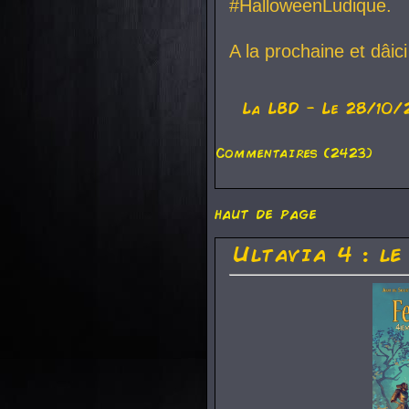
#HalloweenLudique.
A la prochaine et dâic
La
LBD
- Le 28/10/
Commentaires (2423)
haut de page
Ultavia 4 : le