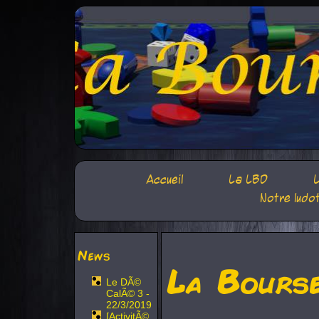
Accueil
La LBD
L
Notre ludo
News
La Bours
Le DÃ©
CalÃ© 3 -
22/3/2019
[ActivitÃ©