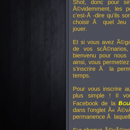
Shot, donc pour si
Ã©videmment, les pe
c'est-Ã -dire qu'ils
choisir Ã quel Jeu 
jouer.
Et si vous avez Ã©ga
de vos scÃ©narios,
bienvenu pour nous 
ainsi, vous permettez
s'inscrire Ã la per
temps.
Pour vous inscrire a
plus simple ! Il vo
Bo
Facebook de la
dans l'onglet Â« Ã©v
permanence Ã laquelle
Sur chaque Ã©vÃ©nem