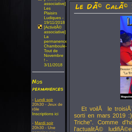
associative]
Le DÃ© CalÃ© 
Les
Plaisirs
Ludiques -
19/11/2018
[ActivitÃ©
associative]
La
permanence
Chamboule-
Tout de
Novembre
! -
3/11/2018
Nos
permanences
-
Lundi soir
20h30 - Jeux de
Et voilÃ le troi
rôle
Inscriptions ici
sorti en mars 2019 :)
Triche". Comme d'ha
-
Mardi soir
20h30 - Une
l'actualitÃ© ludifi