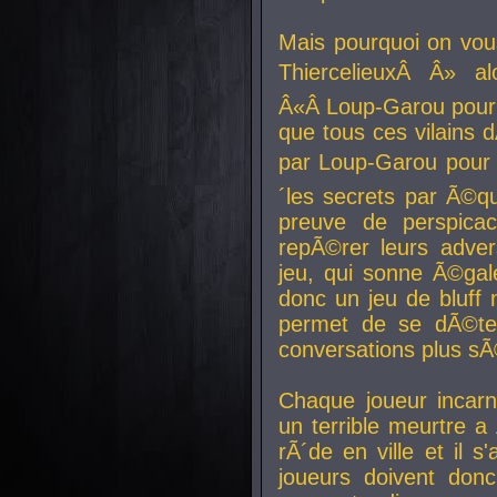
Mais pourquoi on vo
ThiercelieuxÂ Â» al
Â«Â Loup-Garou pour 
que tous ces vilain
par Loup-Garou pour u
´les secrets par Ã©qu
preuve de perspica
repÃ©rer leurs adver
jeu, qui sonne Ã©gale
donc un jeu de bluff 
permet de se dÃ©te
conversations plus sÃ
Chaque joueur incar
un terrible meurtre 
rÃ´de en ville et il s
joueurs doivent donc 