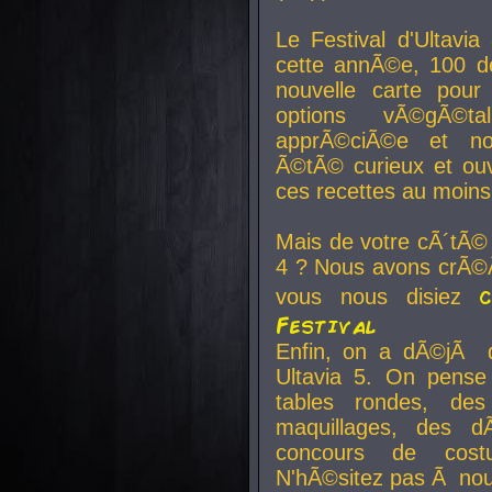
Le Festival d'Ultavia
cette annÃ©e, 100 de
nouvelle carte pour
options vÃ©gÃ©t
apprÃ©ciÃ©e et no
Ã©tÃ© curieux et ouv
ces recettes au moins
Mais de votre cÃ´tÃ©
4 ? Nous avons crÃ©Ã
vous nous disiez
Festival
Enfin, on a dÃ©jÃ de
Ultavia 5. On pens
tables rondes, des
maquillages, des d
concours de cost
N'hÃ©sitez pas Ã nous