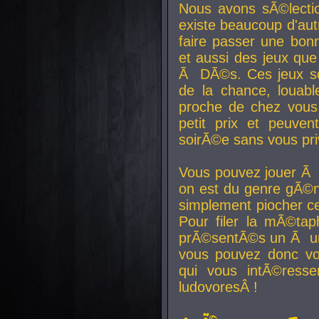
Nous avons sÃ©lectio
existe beaucoup d'autr
faire passer une bon
et aussi des jeux que
Ã DÃ©s. Ces jeux son
de la chance, louab
proche de chez vous.
petit prix et peuve
soirÃ©e sans vous pr
Vous pouvez jouer Ã 
on est du genre gÃ©n
simplement piocher ce
Pour filer la mÃ©tap
prÃ©sentÃ©s un Ã un
vous pouvez donc vo
qui vous intÃ©resse
ludovoresÂ !