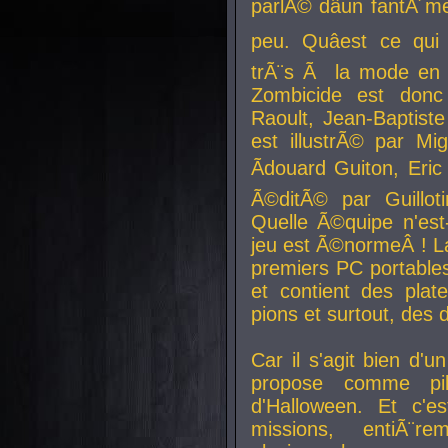
parlÃ© dâun fantÃ´me 
peu. Quâest ce qui
trÃ¨s Ã la mode en
Zombicide est donc
Raoult, Jean-Baptiste
est illustrÃ© par Mi
Ãdouard Guiton, Eric
Ã©ditÃ© par Guillot
Quelle Ã©quipe n'est
jeu est Ã©normeÂ ! La 
premiers PC portable
et contient des plat
pions et surtout, des d
Car il s'agit bien d'u
propose comme pil
d'Halloween. Et c'e
missions, entiÃ¨r