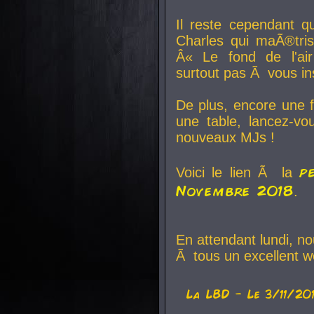
Il reste cependant q
Charles qui maÃ®tri
Â« Le fond de l'air
surtout pas Ã vous ins
De plus, encore une f
une table, lancez-v
nouveaux MJs !
p
Voici le lien Ã la
Novembre 2018
.
En attendant lundi, n
Ã tous un excellent w
La
LBD
- Le 3/11/20