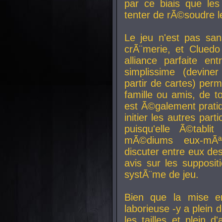
par ce biais que le
tenter de rÃ©soudre l
Le jeu n'est pas san
crÃ¨merie, et Clued
alliance parfaite e
simplissime (devine
partir de cartes) perm
famille ou amis, de t
est Ã©galement prati
initier les autres par
puisqu'elle Ã©tabli
mÃ©diums eux-mÃ
discuter entre eux de
avis sur les supposit
systÃ¨me de jeu.
Bien que la mise e
laborieuse -y a plein 
les tailles et plein d