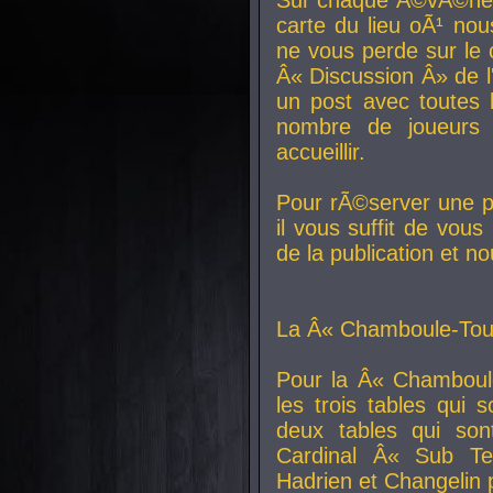
carte du lieu oÃ¹ nou
ne vous perde sur le 
Â« Discussion Â» de 
un post avec toutes 
nombre de joueurs
accueillir.
Pour rÃ©server une pl
il vous suffit de vou
de la publication et n
La Â« Chamboule-Tout
Pour la Â« Chamboul
les trois tables qui
deux tables qui so
Cardinal
Â« Sub Ter
Hadrien et
Changelin
p