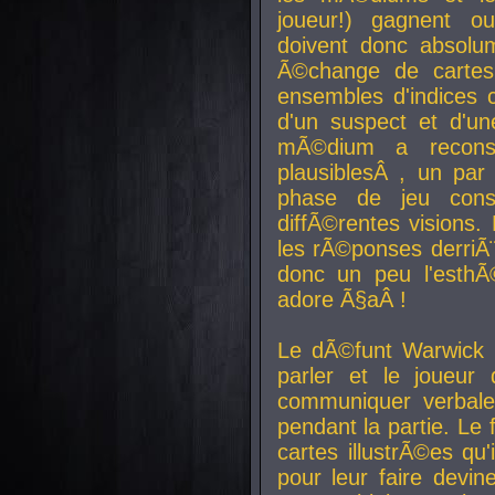
joueur!) gagnent o
doivent donc absolum
Ã©change de cartes
ensembles d'indices c
d'un suspect et d'u
mÃ©dium a reconst
plausiblesÂ , un pa
phase de jeu cons
diffÃ©rentes visions.
les rÃ©ponses derriÃ¨
donc un peu l'esthÃ
adore Ã§aÂ !
Le dÃ©funt Warwick 
parler et le joueur q
communiquer verbale
pendant la partie. Le
cartes illustrÃ©es q
pour leur faire devin