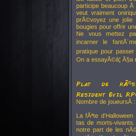
participe beaucoup Ã 
veut vraiment oniriq
prÃ©voyez une jolie
bougies pour offrir un
Ne vous mettez pa
incarner le fantÃ´m
pratique pour passer 
On a essayÃ©â¦ Ã§a n
Plat de rÃ©sis
Resident Evil R
Nombre de joueursÂ :
La fÃªte d'Halloween
tas de morts-vivants.
notre part de les nÃ©