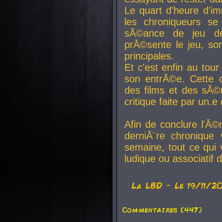
Le quart d'heure d'i
les chroniqueurs se
sÃ©ance de jeu de
prÃ©sente le jeu, son
principales.
Et c'est enfin au tour
son entrÃ©e. Cette c
des films et des sÃ©r
critique faite par un
Afin de conclure l'Ã©
derniÃ¨re chronique
semaine, tout ce qui 
ludique ou associatif 
La
LBD
- Le 19/11/2
Commentaires (447)