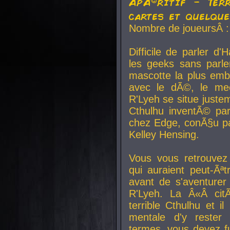
ApÃ©ritif - Ter
cartes et quelqu
Nombre de joueursÂ :
Difficile de parler d
les geeks sans parle
mascotte la plus emb
avec le dÃ©, le mee
R'Lyeh se situe juste
Cthulhu inventÃ© par
chez Edge, conÃ§u par
Kelley Hensing.
Vous vous retrouvez 
qui auraient peut-Ã
avant de s'aventurer
R'Lyeh. La Â«Â cit
terrible Cthulhu et i
mentale d'y rester 
termes, vous devez fu