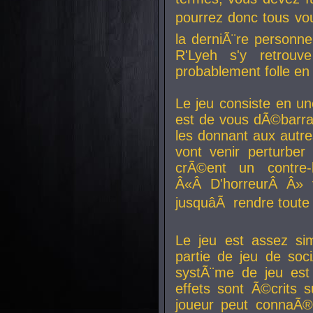
pourrez donc tous vous
la derniÃ¨re personne
R'Lyeh s'y retro
probablement folle en
Le jeu consiste en une
est de vous dÃ©barra
les donnant aux aut
vont venir perturber 
crÃ©ent un contre-
Â«Â D'horreurÂ Â» 
jusquâÃ rendre tout
Le jeu est assez si
partie de jeu de soc
systÃ¨me de jeu est
effets sont Ã©crits 
joueur peut connaÃ®