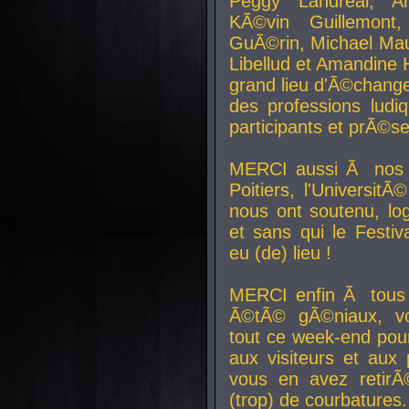
Peggy Landreal, A
KÃ©vin Guillemont
GuÃ©rin, Michael Maur
Libellud et Amandine H
grand lieu d'Ã©chang
des professions lud
participants et prÃ©se
MERCI aussi Ã nos pa
Poitiers, l'Universit
nous ont soutenu, log
et sans qui le Festiv
eu (de) lieu !
MERCI enfin Ã tous
Ã©tÃ© gÃ©niaux, v
tout ce week-end pour
aux visiteurs et aux
vous en avez retirÃ
(trop) de courbatures.