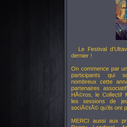
Le Festival d'Ult
dernier !
On commence par un 
participants qui s
nombreux cette an
partenaires associat
HÃ©ros, le Collecti
les sessions de j
sociÃ©tÃ© qu'ils ont
MERCI aussi aux pro