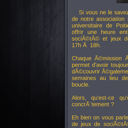
Si vous ne le sav
de notre association 
universitaire de Poit
offrir une heure en
sociÃ©tÃ© et jeux d
17h Ã 18h.
Chaque Ã©mission Ã
permet d'avoir toujo
dÃ©couvrir Ã©galemen
semaines au lieu d
boucle.
Alors, qu'est-ce qu
concrÃ¨tement ?
Eh bien on vous parl
de jeux de sociÃ©tÃ©