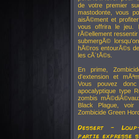
de votre premier su
mastodonte, vous po
aisÃ©ment et profite
vous offrira le jeu.
rÃ©ellement ressentir 
submergÃ© lorsqu'on 
hÃ©ros entourÃ©s de
les cÃ´tÃ©s.
En prime, Zombicide
d'extension et mÃªm
Vous pouvez donc 
apocalyptique type R
zombis mÃ©diÃ©vaux-
Black Plague, voi
Zombicide Green Hor
Dessert - Loup
partie expresse 