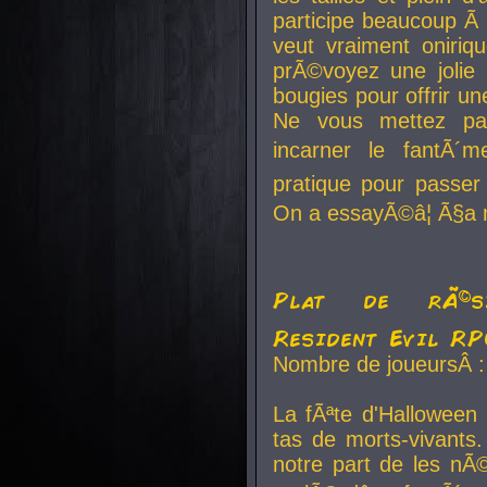
participe beaucoup Ã 
veut vraiment oniriq
prÃ©voyez une jolie
bougies pour offrir un
Ne vous mettez pa
incarner le fantÃ´m
pratique pour passer 
On a essayÃ©â¦ Ã§a n
Plat de rÃ©sis
Resident Evil R
Nombre de joueursÂ :
La fÃªte d'Halloween
tas de morts-vivants.
notre part de les nÃ©