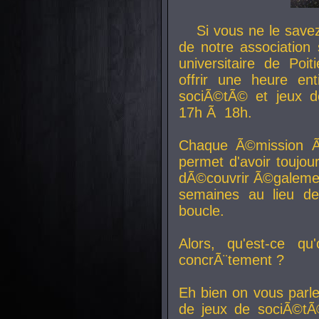
Si vous ne le sav
de notre association 
universitaire de Poit
offrir une heure en
sociÃ©tÃ© et jeux d
17h Ã 18h.
Chaque Ã©mission Ã
permet d'avoir toujo
dÃ©couvrir Ã©galemen
semaines au lieu d
boucle.
Alors, qu'est-ce qu
concrÃ¨tement ?
Eh bien on vous parl
de jeux de sociÃ©tÃ©