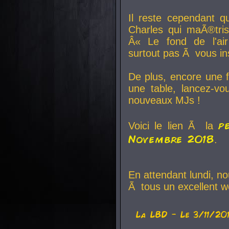
Il reste cependant q
Charles qui maÃ®tri
Â« Le fond de l'air
surtout pas Ã vous ins
De plus, encore une f
une table, lancez-v
nouveaux MJs !
p
Voici le lien Ã la
Novembre 2018
.
En attendant lundi, n
Ã tous un excellent w
La
LBD
- Le 3/11/20