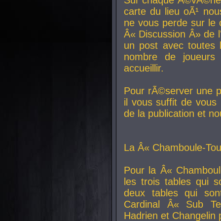
carte du lieu oÃ¹ nou
ne vous perde sur le 
Â« Discussion Â» de 
un post avec toutes 
nombre de joueurs
accueillir.
Pour rÃ©server une pl
il vous suffit de vou
de la publication et n
La Â« Chamboule-Tout
Pour la Â« Chamboul
les trois tables qui
deux tables qui so
Cardinal
Â« Sub Ter
Hadrien et
Changelin
p