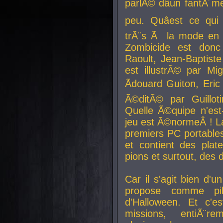
parlÃ© dâun fantÃ´me 
peu. Quâest ce qui
trÃ¨s Ã la mode en
Zombicide est donc
Raoult, Jean-Baptiste
est illustrÃ© par Mi
Ãdouard Guiton, Eric
Ã©ditÃ© par Guillot
Quelle Ã©quipe n'est
jeu est Ã©normeÂ ! La 
premiers PC portable
et contient des plat
pions et surtout, des d
Car il s'agit bien d'u
propose comme pil
d'Halloween. Et c'e
missions, entiÃ¨r