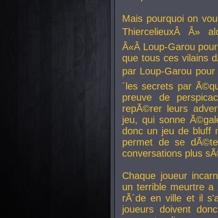
Mais pourquoi on vo
ThiercelieuxÂ Â» al
Â«Â Loup-Garou pour 
que tous ces vilain
par Loup-Garou pour u
´les secrets par Ã©qu
preuve de perspica
repÃ©rer leurs adver
jeu, qui sonne Ã©gale
donc un jeu de bluff 
permet de se dÃ©te
conversations plus sÃ
Chaque joueur incar
un terrible meurtre 
rÃ´de en ville et il s
joueurs doivent donc 