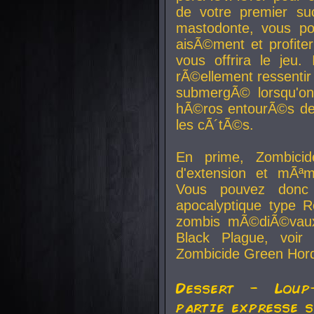
de votre premier su
mastodonte, vous po
aisÃ©ment et profite
vous offrira le jeu.
rÃ©ellement ressentir 
submergÃ© lorsqu'on 
hÃ©ros entourÃ©s de
les cÃ´tÃ©s.
En prime, Zombicide
d'extension et mÃªm
Vous pouvez donc 
apocalyptique type R
zombis mÃ©diÃ©vaux-
Black Plague, voi
Zombicide Green Hor
Dessert - Loup
partie expresse 