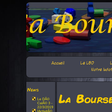
Accueil
La LBD
L
Notre ludo
News
La Bours
Le DÃ©
CalÃ© 3 -
22/3/2019
[ActivitÃ©