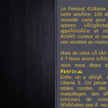
Le Festival d'Ultavia
cette annÃ©e, 100 de
nouvelle carte pour
options vÃ©gÃ©t
apprÃ©ciÃ©e et no
Ã©tÃ© curieux et ouv
ces recettes au moins
Mais de votre cÃ´tÃ©
4 ? Nous avons crÃ©Ã
vous nous disiez
Festival
Enfin, on a dÃ©jÃ de
Ultavia 5. On pens
tables rondes, des
maquillages, des d
concours de cost
N'hÃ©sitez pas Ã nous