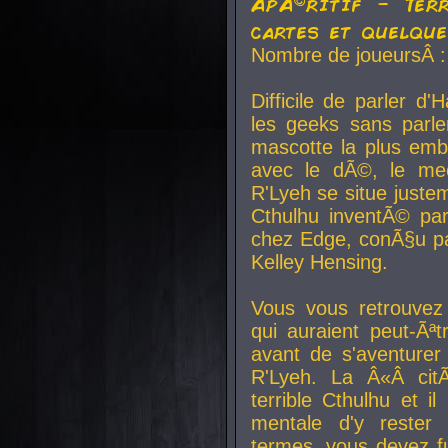
ApÃ©ritif - Ter
cartes et quelqu
Nombre de joueursÂ :
Difficile de parler d
les geeks sans parle
mascotte la plus emb
avec le dÃ©, le mee
R'Lyeh se situe juste
Cthulhu inventÃ© par
chez Edge, conÃ§u par
Kelley Hensing.
Vous vous retrouvez 
qui auraient peut-Ã
avant de s'aventurer
R'Lyeh. La Â«Â cit
terrible Cthulhu et i
mentale d'y rester 
termes, vous devez fu