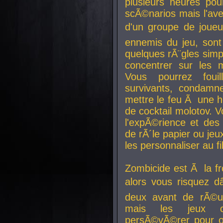
plusieurs heures pour
scÃ©narios mais l'av
d'un groupe de joueur
ennemis du jeu, sont
quelques rÃ¨gles simp
concentrer sur les 
Vous pourrez foui
survivants, condamn
mettre le feu Ã une
de cocktail molotov. 
l'expÃ©rience et de
de rÃ´le papier ou je
les personnaliser au fil
Zombicide est Ã la fr
alors vous risquez d
deux avant de rÃ©us
mais les jeux co
persÃ©vÃ©rer pour ob