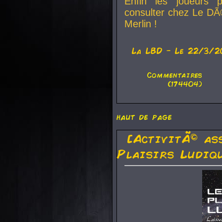
Enfin les joueurs p
consulter chez Le DÃ
Merlin !
La
LBD
- Le 22/3/2
Commentaires
(174404)
haut de page
[ActivitÃ© as
Plaisirs Ludiq