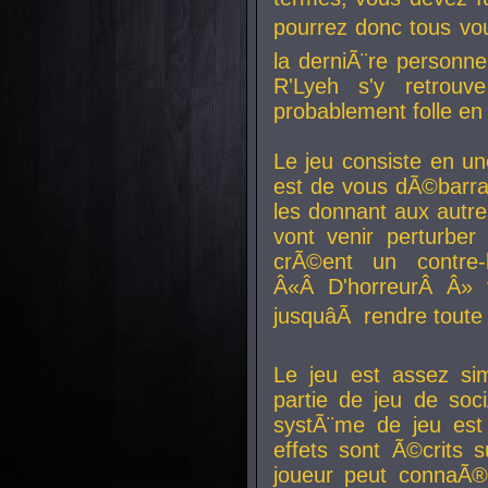
pourrez donc tous vous
la derniÃ¨re personne
R'Lyeh s'y retro
probablement folle en
Le jeu consiste en une
est de vous dÃ©barra
les donnant aux aut
vont venir perturber 
crÃ©ent un contre-
Â«Â D'horreurÂ Â» 
jusquâÃ rendre tout
Le jeu est assez si
partie de jeu de soc
systÃ¨me de jeu est
effets sont Ã©crits 
joueur peut connaÃ®