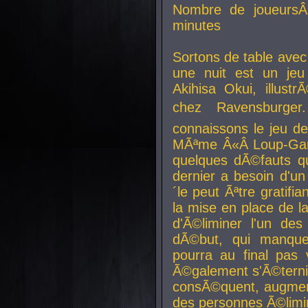
Nombre de joueurs
minutes
Sortons de table ave
une nuit est un je
Akihisa Okui, illus
chez Ravensburger.
connaissons le jeu d
MÃªme Â«Â Loup-Garo
quelques dÃ©fauts qu
dernier a besoin d'un
´le peut Ãªtre gratifi
la mise en place de l
d'Ã©liminer l'un des
dÃ©but, qui manque
pourra au final pas 
Ã©galement s'Ã©ternis
consÃ©quent, augment
des personnes Ã©limi