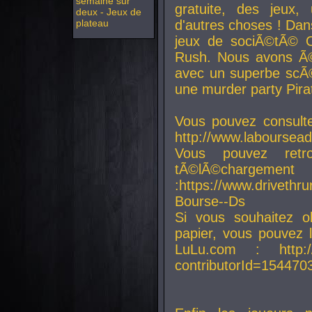
semaine sur
gratuite, des jeux,
deux - Jeux de
plateau
d'autres choses ! Da
jeux de sociÃ©tÃ© O
Rush. Nous avons Ã©
avec un superbe scÃ©
une murder party Pira
Vous pouvez consulte
http://www.laboursead
Vous pouvez ret
tÃ©lÃ©chargement
:https://www.driveth
Bourse--Ds
Si vous souhaitez o
papier, vous pouvez 
LuLu.com : http://w
contributorId=154470