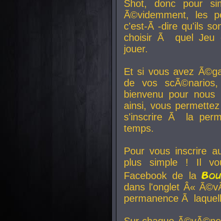
Shot, donc pour si
Ã©videmment, les pe
c'est-Ã -dire qu'ils
choisir Ã quel Jeu 
jouer.
Et si vous avez Ã©ga
de vos scÃ©narios,
bienvenu pour nous 
ainsi, vous permettez
s'inscrire Ã la per
temps.
Pour vous inscrire a
plus simple ! Il vo
Bo
Facebook de la
dans l'onglet Â« Ã©v
permanence Ã laquelle
Sur chaque Ã©vÃ©nem