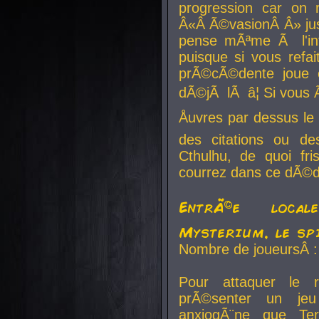
progression car on 
Â«Â Ã©vasionÂ Â» jusq
pense mÃªme Ã l'inf
puisque si vous refai
prÃ©cÃ©dente joue e
dÃ©jÃ lÃ â¦ Si vous 
Åuvres par dessus l
des citations ou d
Cthulhu, de quoi f
courrez dans ce dÃ©da
EntrÃ©e local
Mysterium, le sp
Nombre de joueursÂ :
Pour attaquer le 
prÃ©senter un je
anxiogÃ¨ne que Te