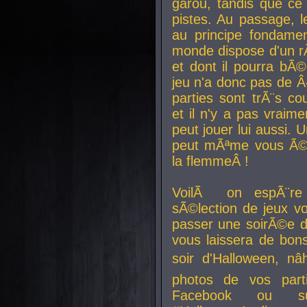
garou, tandis que ce 
pistes. Au passage, le
au principe fondamen
monde dispose d'un rÃ´
et dont il pourra bÃ©
jeu n'a donc pas de 
parties sont trÃ¨s c
et il n'y a pas vraime
peut jouer lui aussi.
peut mÃªme vous Ã©di
la flemmeÂ !
VoilÃ on espÃ¨re 
sÃ©lection de jeux vo
passer une soirÃ©e d
vous laissera de bons
soir d'Halloween, nâ
photos de vos parti
Facebook ou su