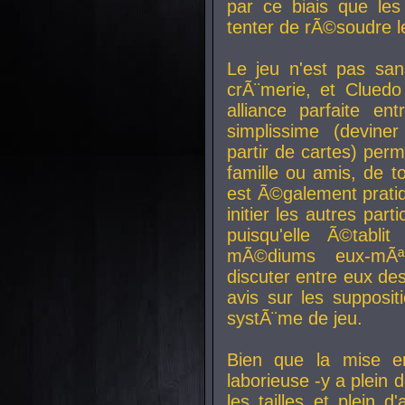
par ce biais que le
tenter de rÃ©soudre l
Le jeu n'est pas san
crÃ¨merie, et Clued
alliance parfaite e
simplissime (devine
partir de cartes) perm
famille ou amis, de t
est Ã©galement prati
initier les autres par
puisqu'elle Ã©tabli
mÃ©diums eux-mÃ
discuter entre eux de
avis sur les supposit
systÃ¨me de jeu.
Bien que la mise e
laborieuse -y a plein 
les tailles et plein d