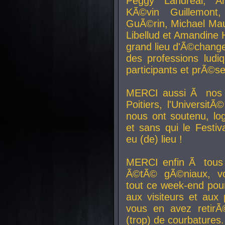
Peggy Landreal, A
KÃ©vin Guillemont
GuÃ©rin, Michael Maur
Libellud et Amandine H
grand lieu d'Ã©chang
des professions lud
participants et prÃ©se
MERCI aussi Ã nos pa
Poitiers, l'Universit
nous ont soutenu, log
et sans qui le Festiv
eu (de) lieu !
MERCI enfin Ã tous
Ã©tÃ© gÃ©niaux, v
tout ce week-end pour
aux visiteurs et aux
vous en avez retirÃ
(trop) de courbatures.