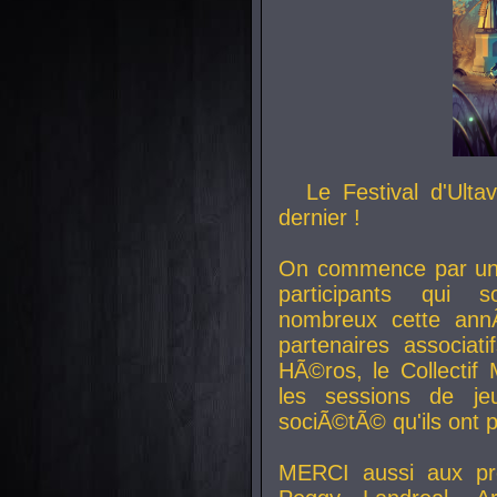
Le Festival d'Ult
dernier !
On commence par un 
participants qui s
nombreux cette an
partenaires associat
HÃ©ros, le Collecti
les sessions de j
sociÃ©tÃ© qu'ils ont
MERCI aussi aux pro