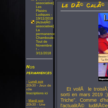
associative]
Le DÃ© CalÃ© 
Les
Plaisirs
Ludiques -
19/11/2018
[ActivitÃ©
associative]
La
permanence
Chamboule-
Tout de
Novembre
! -
3/11/2018
Nos
permanences
-
Lundi soir
20h30 - Jeux de
Et voilÃ le troi
rôle
Inscriptions ici
sorti en mars 2019 :)
Triche". Comme d'ha
-
Mardi soir
20h30 - Une
l'actualitÃ© ludifi