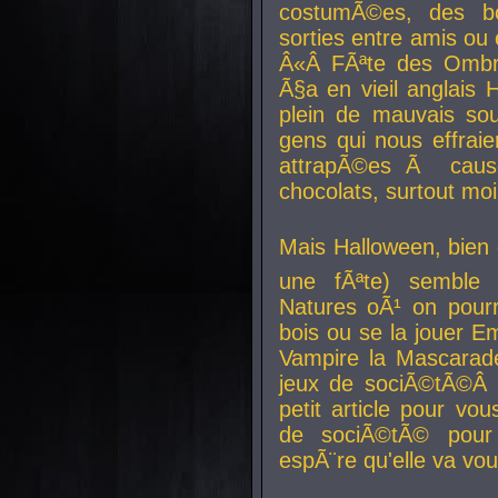
costumÃ©es, des b
sorties entre amis ou 
Â«Â FÃªte des Ombre
Ã§a en vieil anglais 
plein de mauvais sou
gens qui nous effraie
attrapÃ©es Ã caus
chocolats, surtout moi
Mais Halloween, bien q
une fÃªte) semble 
Natures oÃ¹ on pourr
bois ou se la jouer E
Vampire la Mascarade
jeux de sociÃ©tÃ©Â !
petit article pour vo
de sociÃ©tÃ© pour 
espÃ¨re qu'elle va vou