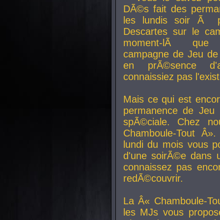
DÃ©s fait des perma
les lundis soir Ã 
Descartes sur le ca
moment-lÃ que v
campagne de Jeu de 
en prÃ©sence d'a
connaissiez pas l'exi
Mais ce qui est encor
permanence de Jeu 
spÃ©ciale. Chez n
Chamboule-Tout Â». 
lundi du mois vous p
d'une soirÃ©e dans 
connaissez pas enco
redÃ©couvrir.
La Â« Chamboule-Tou
les MJs vous propos