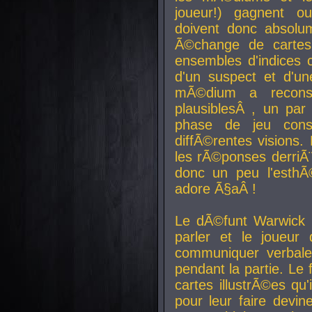
joueur!) gagnent o
doivent donc absolum
Ã©change de cartes
ensembles d'indices c
d'un suspect et d'u
mÃ©dium a reconst
plausiblesÂ , un pa
phase de jeu cons
diffÃ©rentes visions.
les rÃ©ponses derriÃ¨
donc un peu l'esthÃ
adore Ã§aÂ !
Le dÃ©funt Warwick 
parler et le joueur q
communiquer verbale
pendant la partie. Le
cartes illustrÃ©es q
pour leur faire devin