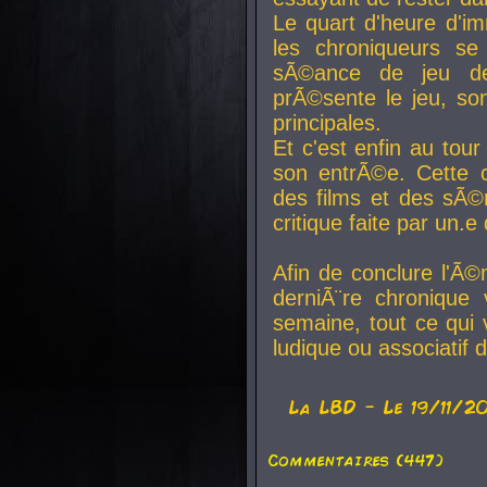
Le quart d'heure d'i
les chroniqueurs se
sÃ©ance de jeu de
prÃ©sente le jeu, son
principales.
Et c'est enfin au tour
son entrÃ©e. Cette c
des films et des sÃ©r
critique faite par un
Afin de conclure l'Ã©
derniÃ¨re chronique
semaine, tout ce qui 
ludique ou associatif 
La
LBD
- Le 19/11/2
Commentaires (447)