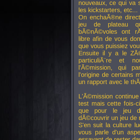
nouveaux, ce qui va so
les kickstarters, etc...
On enchaÃ®ne direct
jeu de plateau q
bÃ©nÃ©voles ont rÃ
libre afin de vous don
que vous puissiez vou
Ensuite il y a le ZÃ
particuliÃ¨re et 
l'Ã©mission, qui pa
l'origine de certains
un rapport avec le th
L'Ã©mission continue
test mais cette fois-c
que pour le jeu d
dÃ©couvrir un jeu de r
S'en suit la culture l
vous parle d'un aspe
essayant de rester da