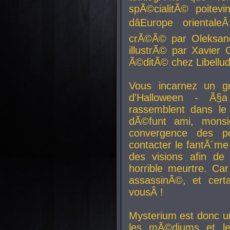
spÃ©cialitÃ© poitev
dâEurope orienta
crÃ©Ã© par Oleksand
illustrÃ© par Xavier 
Ã©ditÃ© chez Libellud
Vous incarnez un gr
d'Halloween - Ã§
rassemblent dans le
dÃ©funt ami, mons
convergence des pou
contacter le fantÃ´me
des visions afin de
horrible meurtre. Ca
assassinÃ©, et cert
vousÂ !
Mysterium est donc un
les mÃ©diums et le