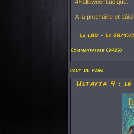
#HalloweenLudique.
A la prochaine et dâic
La
LBD
- Le 28/10/
Commentaires (2423)
haut de page
Ultavia 4 : le