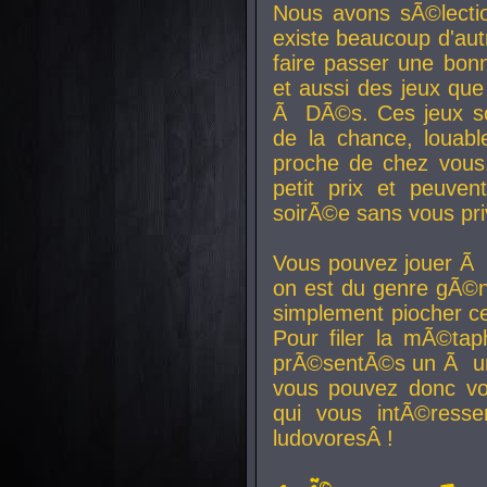
Nous avons sÃ©lectio
existe beaucoup d'autr
faire passer une bon
et aussi des jeux que
Ã DÃ©s. Ces jeux son
de la chance, louab
proche de chez vous.
petit prix et peuve
soirÃ©e sans vous pr
Vous pouvez jouer Ã 
on est du genre gÃ©n
simplement piocher ce
Pour filer la mÃ©tap
prÃ©sentÃ©s un Ã un
vous pouvez donc vo
qui vous intÃ©resse
ludovoresÂ !