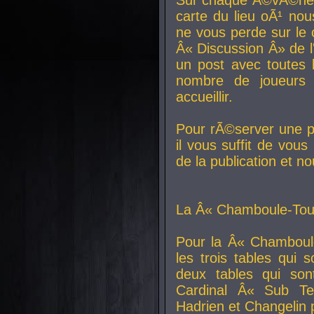
carte du lieu oÃ¹ nou
ne vous perde sur le 
Â« Discussion Â» de 
un post avec toutes 
nombre de joueurs
accueillir.
Pour rÃ©server une pl
il vous suffit de vou
de la publication et n
La Â« Chamboule-Tout
Pour la Â« Chamboul
les trois tables qui
deux tables qui so
Cardinal
Â« Sub Ter
Hadrien et
Changelin
p