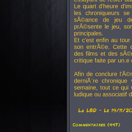
Le quart d'heure d'i
les chroniqueurs se
sÃ©ance de jeu de
prÃ©sente le jeu, son
principales.
Et c'est enfin au tour
son entrÃ©e. Cette c
des films et des sÃ©r
critique faite par un
Afin de conclure l'Ã©
derniÃ¨re chronique
semaine, tout ce qui 
ludique ou associatif 
La
LBD
- Le 19/11/2
Commentaires (447)