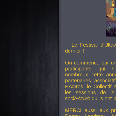
Le Festival d'Ult
dernier !
On commence par un 
participants qui s
nombreux cette an
partenaires associat
HÃ©ros, le Collecti
les sessions de j
sociÃ©tÃ© qu'ils ont
MERCI aussi aux pro