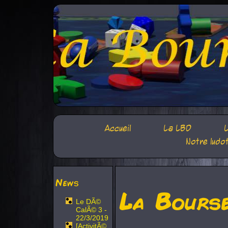
Accueil
La LBD
L
Notre ludo
News
La Bours
Le DÃ©
CalÃ© 3 -
22/3/2019
[ActivitÃ©