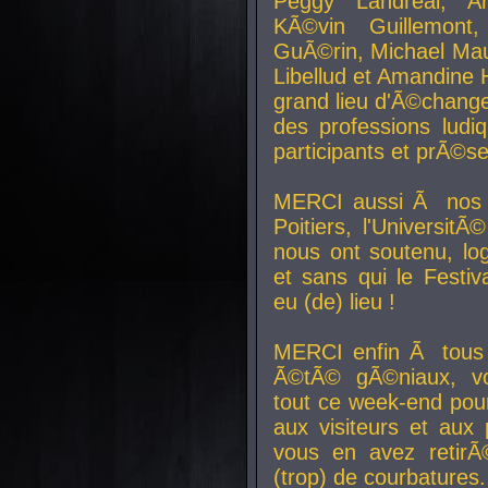
Peggy Landreal, A
KÃ©vin Guillemont
GuÃ©rin, Michael Maur
Libellud et Amandine H
grand lieu d'Ã©chang
des professions lud
participants et prÃ©se
MERCI aussi Ã nos pa
Poitiers, l'Universit
nous ont soutenu, log
et sans qui le Festiv
eu (de) lieu !
MERCI enfin Ã tous
Ã©tÃ© gÃ©niaux, v
tout ce week-end pour
aux visiteurs et aux
vous en avez retirÃ
(trop) de courbatures.