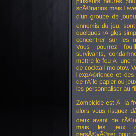
plusieurs heures pour
scÃ©narios mais l'av
d'un groupe de joueur
ennemis du jeu, sont
quelques rÃ¨gles simp
concentrer sur les 
Vous pourrez foui
survivants, condamn
mettre le feu Ã une
de cocktail molotov. 
l'expÃ©rience et de
de rÃ´le papier ou je
les personnaliser au fil
Zombicide est Ã la fr
alors vous risquez d
deux avant de rÃ©us
mais les jeux co
persÃ©vÃ©rer pour ob