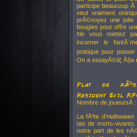
participe beaucoup Ã 
veut vraiment oniriq
prÃ©voyez une jolie
bougies pour offrir un
Ne vous mettez pa
incarner le fantÃ´m
pratique pour passer 
On a essayÃ©â¦ Ã§a n
Plat de rÃ©sis
Resident Evil R
Nombre de joueursÂ :
La fÃªte d'Halloween
tas de morts-vivants.
notre part de les nÃ©