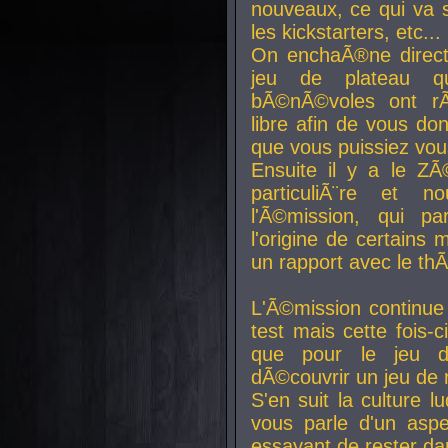
nouveaux, ce qui va so
les kickstarters, etc...
On enchaÃ®ne direct
jeu de plateau q
bÃ©nÃ©voles ont rÃ
libre afin de vous don
que vous puissiez vou
Ensuite il y a le ZÃ
particuliÃ¨re et 
l'Ã©mission, qui pa
l'origine de certains
un rapport avec le th
L'Ã©mission continue
test mais cette fois-c
que pour le jeu d
dÃ©couvrir un jeu de r
S'en suit la culture l
vous parle d'un aspe
essayant de rester da