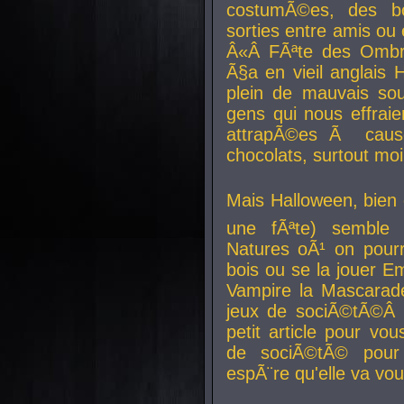
costumÃ©es, des b
sorties entre amis ou 
Â«Â FÃªte des Ombre
Ã§a en vieil anglais 
plein de mauvais sou
gens qui nous effraie
attrapÃ©es Ã caus
chocolats, surtout moi
Mais Halloween, bien q
une fÃªte) semble 
Natures oÃ¹ on pourr
bois ou se la jouer E
Vampire la Mascarade
jeux de sociÃ©tÃ©Â !
petit article pour vo
de sociÃ©tÃ© pour 
espÃ¨re qu'elle va vou