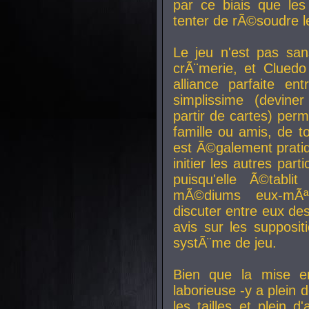
par ce biais que le
tenter de rÃ©soudre l
Le jeu n'est pas san
crÃ¨merie, et Clued
alliance parfaite e
simplissime (devine
partir de cartes) perm
famille ou amis, de t
est Ã©galement prati
initier les autres par
puisqu'elle Ã©tabli
mÃ©diums eux-mÃ
discuter entre eux de
avis sur les supposit
systÃ¨me de jeu.
Bien que la mise e
laborieuse -y a plein 
les tailles et plein d