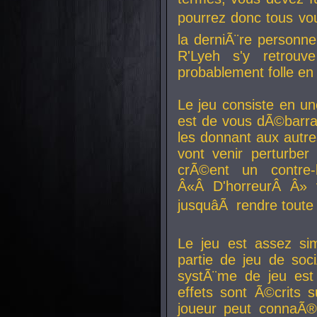
pourrez donc tous vous
la derniÃ¨re personne
R'Lyeh s'y retro
probablement folle en
Le jeu consiste en une
est de vous dÃ©barra
les donnant aux aut
vont venir perturber 
crÃ©ent un contre-
Â«Â D'horreurÂ Â» 
jusquâÃ rendre tout
Le jeu est assez si
partie de jeu de soc
systÃ¨me de jeu est
effets sont Ã©crits 
joueur peut connaÃ®