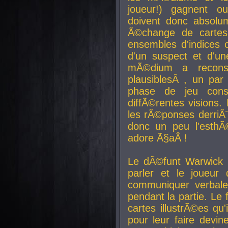
joueur!) gagnent o
doivent donc absolum
Ã©change de cartes
ensembles d'indices c
d'un suspect et d'u
mÃ©dium a reconst
plausiblesÂ , un pa
phase de jeu cons
diffÃ©rentes visions.
les rÃ©ponses derriÃ¨
donc un peu l'esthÃ
adore Ã§aÂ !
Le dÃ©funt Warwick 
parler et le joueur q
communiquer verbale
pendant la partie. Le
cartes illustrÃ©es q
pour leur faire devin