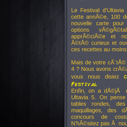
Le Festival d'Ultavia
cette annÃ©e, 100 de
nouvelle carte pour
options vÃ©gÃ©t
apprÃ©ciÃ©e et no
Ã©tÃ© curieux et ouv
ces recettes au moins
Mais de votre cÃ´tÃ©
4 ? Nous avons crÃ©Ã
vous nous disiez
Festival
Enfin, on a dÃ©jÃ de
Ultavia 5. On pens
tables rondes, des
maquillages, des d
concours de cost
N'hÃ©sitez pas Ã nous