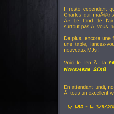
Il reste cependant q
Charles qui maÃ®tri
Â« Le fond de l'air
surtout pas Ã vous ins
De plus, encore une f
une table, lancez-v
nouveaux MJs !
p
Voici le lien Ã la
Novembre 2018
.
En attendant lundi, n
Ã tous un excellent w
La
LBD
- Le 3/11/20