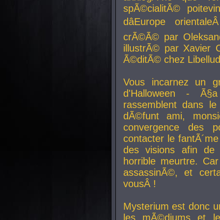
spÃ©cialitÃ© poitev
dâEurope orienta
crÃ©Ã© par Oleksand
illustrÃ© par Xavier 
Ã©ditÃ© chez Libellud
Vous incarnez un gr
d'Halloween - Ã§
rassemblent dans le
dÃ©funt ami, mons
convergence des pou
contacter le fantÃ´me
des visions afin de
horrible meurtre. Ca
assassinÃ©, et cert
vousÂ !
Mysterium est donc un
les mÃ©diums et le