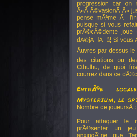
progression car on 
Â«Â Ã©vasionÂ Â» jusq
pense mÃªme Ã l'inf
puisque si vous refai
prÃ©cÃ©dente joue e
dÃ©jÃ lÃ â¦ Si vous 
Åuvres par dessus l
des citations ou d
Cthulhu, de quoi f
courrez dans ce dÃ©da
EntrÃ©e local
Mysterium, le sp
Nombre de joueursÂ :
Pour attaquer le 
prÃ©senter un je
anxiogÃ¨ne que Te