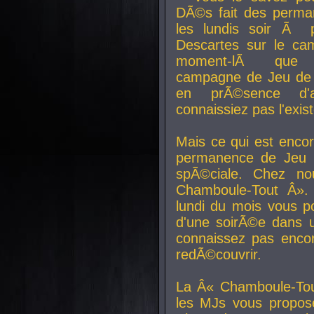
DÃ©s fait des perma
les lundis soir Ã 
Descartes sur le ca
moment-lÃ que v
campagne de Jeu de 
en prÃ©sence d'a
connaissiez pas l'exi
Mais ce qui est encor
permanence de Jeu 
spÃ©ciale. Chez n
Chamboule-Tout Â». 
lundi du mois vous p
d'une soirÃ©e dans 
connaissez pas enco
redÃ©couvrir.
La Â« Chamboule-Tou
les MJs vous propos