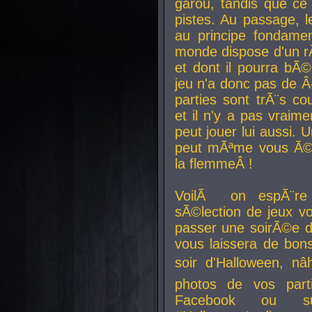
garou, tandis que ce 
pistes. Au passage, le
au principe fondamen
monde dispose d'un rÃ´
et dont il pourra bÃ©
jeu n'a donc pas de 
parties sont trÃ¨s c
et il n'y a pas vraime
peut jouer lui aussi.
peut mÃªme vous Ã©di
la flemmeÂ !
VoilÃ on espÃ¨re 
sÃ©lection de jeux vo
passer une soirÃ©e d
vous laissera de bons
soir d'Halloween, nâ
photos de vos parti
Facebook ou su