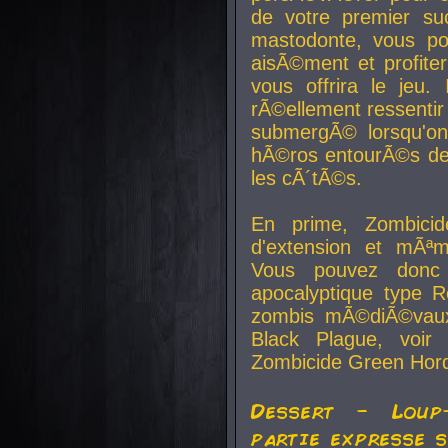
de votre premier su
mastodonte, vous po
aisÃ©ment et profite
vous offrira le jeu.
rÃ©ellement ressentir 
submergÃ© lorsqu'on 
hÃ©ros entourÃ©s de
les cÃ´tÃ©s.
En prime, Zombicide
d'extension et mÃªm
Vous pouvez donc 
apocalyptique type R
zombis mÃ©diÃ©vaux-
Black Plague, voi
Zombicide Green Hor
Dessert - Loup
partie expresse 