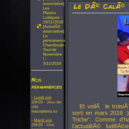
associative]
Le DÃ© CalÃ© 
Les
Plaisirs
Ludiques -
19/11/2018
[ActivitÃ©
associative]
La
permanence
Chamboule-
Tout de
Novembre
! -
3/11/2018
Nos
permanences
-
Lundi soir
20h30 - Jeux de
Et voilÃ le troi
rôle
Inscriptions ici
sorti en mars 2019 :)
Triche". Comme d'ha
-
Mardi soir
20h30 - Une
l'actualitÃ© ludifi