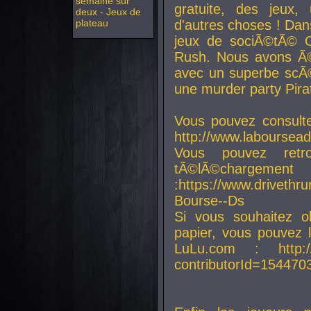
semaine sur
gratuite, des jeux,
deux - Jeux de
plateau
d'autres choses ! Da
jeux de sociÃ©tÃ© O
Rush. Nous avons Ã©
avec un superbe scÃ©
une murder party Pira
Vous pouvez consulte
http://www.laboursead
Vous pouvez ret
tÃ©lÃ©chargement
:https://www.driveth
Bourse--Ds
Si vous souhaitez o
papier, vous pouvez 
LuLu.com : http://w
contributorId=154470