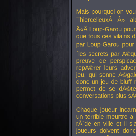
Mais pourquoi on vo
ThiercelieuxÂ Â» al
Â«Â Loup-Garou pour 
que tous ces vilain
par Loup-Garou pour u
´les secrets par Ã©qu
preuve de perspica
repÃ©rer leurs adver
jeu, qui sonne Ã©gale
donc un jeu de bluff 
permet de se dÃ©te
conversations plus sÃ
Chaque joueur incar
un terrible meurtre 
rÃ´de en ville et il s
joueurs doivent donc 