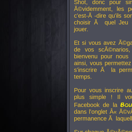
Shot, donc pour si
Ã©videmment, les pe
c'est-Ã -dire qu'ils
choisir Ã quel Jeu 
jouer.
Et si vous avez Ã©ga
de vos scÃ©narios,
bienvenu pour nous 
ainsi, vous permettez
s'inscrire Ã la per
temps.
Pour vous inscrire a
plus simple ! Il vo
Bo
Facebook de la
dans l'onglet Â« Ã©v
permanence Ã laquelle
Sur chaque Ã©vÃ©nem