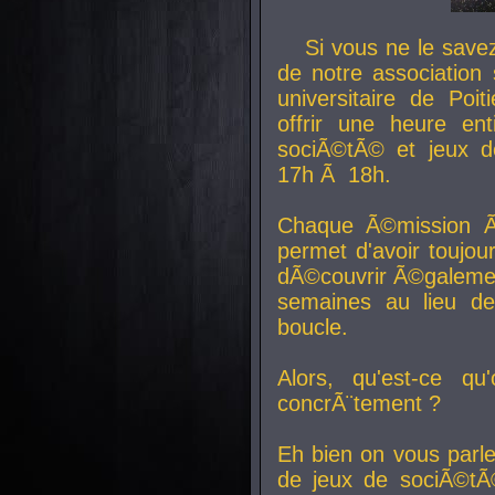
Si vous ne le sav
de notre association 
universitaire de Poit
offrir une heure en
sociÃ©tÃ© et jeux d
17h Ã 18h.
Chaque Ã©mission Ã
permet d'avoir toujo
dÃ©couvrir Ã©galemen
semaines au lieu d
boucle.
Alors, qu'est-ce qu
concrÃ¨tement ?
Eh bien on vous parl
de jeux de sociÃ©tÃ©