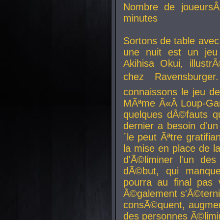
Nombre de joueurs
minutes
Sortons de table ave
une nuit est un je
Akihisa Okui, illus
chez Ravensburger.
connaissons le jeu d
MÃªme Â«Â Loup-Garo
quelques dÃ©fauts qu
dernier a besoin d'un
´le peut Ãªtre gratifi
la mise en place de l
d'Ã©liminer l'un des
dÃ©but, qui manque
pourra au final pas 
Ã©galement s'Ã©ternis
consÃ©quent, augment
des personnes Ã©limi