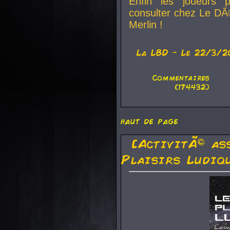
Enfin les joueurs p
consulter chez Le DÃ
Merlin !
La
LBD
- Le 22/3/2
Commentaires
(174432)
haut de page
[ActivitÃ© as
Plaisirs Ludiq