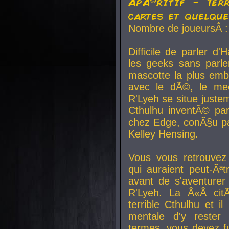
ApÃ©ritif - Ter
cartes et quelqu
Nombre de joueursÂ :
Difficile de parler d
les geeks sans parle
mascotte la plus emb
avec le dÃ©, le mee
R'Lyeh se situe juste
Cthulhu inventÃ© par
chez Edge, conÃ§u par
Kelley Hensing.
Vous vous retrouvez 
qui auraient peut-Ã
avant de s'aventurer
R'Lyeh. La Â«Â cit
terrible Cthulhu et i
mentale d'y rester 
termes, vous devez fu