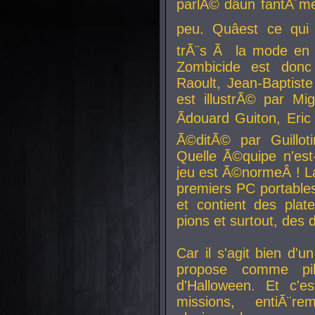
parlÃ© dâun fantÃ´me 
peu. Quâest ce qui
trÃ¨s Ã la mode en
Zombicide est donc
Raoult, Jean-Baptiste
est illustrÃ© par Mi
Ãdouard Guiton, Eric
Ã©ditÃ© par Guillot
Quelle Ã©quipe n'est
jeu est Ã©normeÂ ! La 
premiers PC portable
et contient des plat
pions et surtout, des d
Car il s'agit bien d'u
propose comme pil
d'Halloween. Et c'e
missions, entiÃ¨r