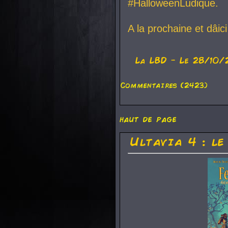
#HalloweenLudique.
A la prochaine et dâic
La
LBD
- Le 28/10/
Commentaires (2423)
haut de page
Ultavia 4 : le