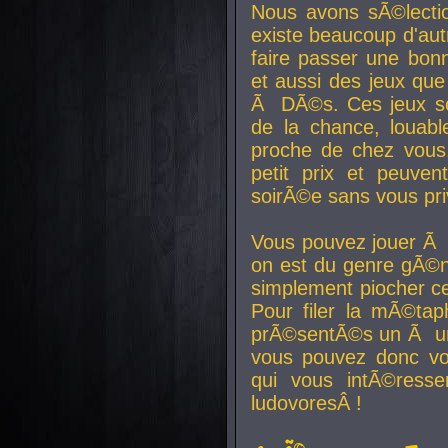
Nous avons sÃ©lectio
existe beaucoup d'autr
faire passer une bon
et aussi des jeux que
Ã DÃ©s. Ces jeux son
de la chance, louab
proche de chez vous.
petit prix et peuve
soirÃ©e sans vous pr
Vous pouvez jouer Ã 
on est du genre gÃ©n
simplement piocher ce
Pour filer la mÃ©tap
prÃ©sentÃ©s un Ã un
vous pouvez donc vo
qui vous intÃ©resse
ludovoresÂ !