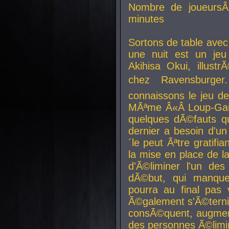
Nombre de joueurs
minutes
Sortons de table ave
une nuit est un je
Akihisa Okui, illus
chez Ravensburger.
connaissons le jeu d
MÃªme Â«Â Loup-Garo
quelques dÃ©fauts qu
dernier a besoin d'un
´le peut Ãªtre gratifi
la mise en place de l
d'Ã©liminer l'un des
dÃ©but, qui manque
pourra au final pas 
Ã©galement s'Ã©ternis
consÃ©quent, augment
des personnes Ã©limi