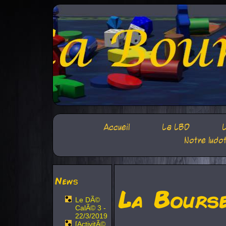
Accueil
La LBD
L
Notre ludo
News
La Bours
Le DÃ©
CalÃ© 3 -
22/3/2019
[ActivitÃ©