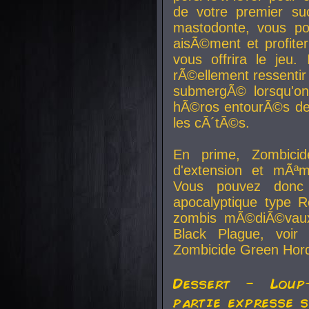
de votre premier su
mastodonte, vous po
aisÃ©ment et profite
vous offrira le jeu.
rÃ©ellement ressentir 
submergÃ© lorsqu'on 
hÃ©ros entourÃ©s de
les cÃ´tÃ©s.
En prime, Zombicide
d'extension et mÃªm
Vous pouvez donc 
apocalyptique type R
zombis mÃ©diÃ©vaux-
Black Plague, voi
Zombicide Green Hor
Dessert - Loup
partie expresse 