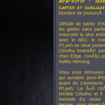
ApÃ©ritif - Ter
cartes et quelqu
Nombre de joueursÂ :
Difficile de parler d
les geeks sans parle
mascotte la plus emb
avec le dÃ©, le mee
R'Lyeh se situe juste
Cthulhu inventÃ© par
chez Edge, conÃ§u par
Kelley Hensing.
Vous vous retrouvez 
qui auraient peut-Ã
avant de s'aventurer
R'Lyeh. La Â«Â cit
terrible Cthulhu et i
mentale d'y rester 
termes, vous devez fu