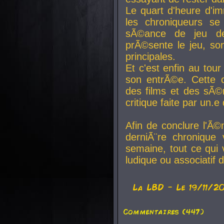
Le quart d'heure d'i
les chroniqueurs se
sÃ©ance de jeu de
prÃ©sente le jeu, son
principales.
Et c'est enfin au tour
son entrÃ©e. Cette c
des films et des sÃ©r
critique faite par un
Afin de conclure l'Ã©
derniÃ¨re chronique
semaine, tout ce qui 
ludique ou associatif 
La
LBD
- Le 19/11/2
Commentaires (447)