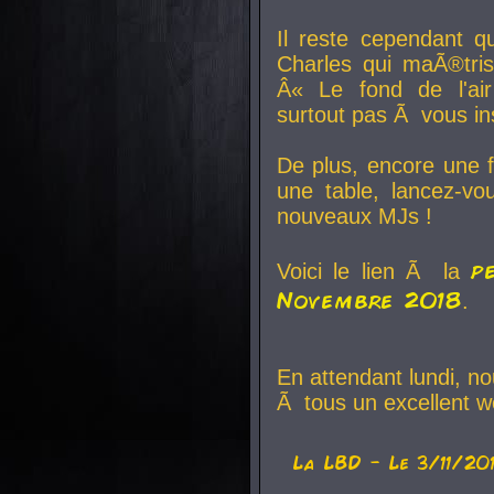
Il reste cependant q
Charles qui maÃ®tri
Â« Le fond de l'air
surtout pas Ã vous ins
De plus, encore une f
une table, lancez-v
nouveaux MJs !
p
Voici le lien Ã la
Novembre 2018
.
En attendant lundi, n
Ã tous un excellent w
La
LBD
- Le 3/11/20