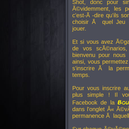
Shot, donc pour si
Ã©videmment, les pe
c'est-Ã -dire qu'ils
choisir Ã quel Jeu 
jouer.
Et si vous avez Ã©ga
de vos scÃ©narios,
bienvenu pour nous 
ainsi, vous permettez
s'inscrire Ã la per
temps.
Pour vous inscrire a
plus simple ! Il vo
Bo
Facebook de la
dans l'onglet Â« Ã©v
permanence Ã laquelle
Sur chaque Ã©vÃ©nem