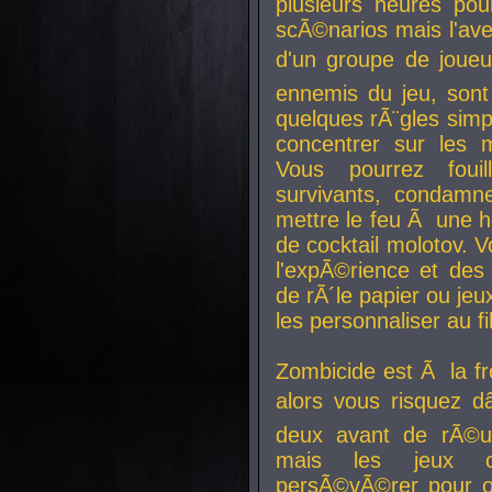
plusieurs heures pour
scÃ©narios mais l'av
d'un groupe de joueur
ennemis du jeu, sont
quelques rÃ¨gles simp
concentrer sur les 
Vous pourrez foui
survivants, condamn
mettre le feu Ã une
de cocktail molotov. 
l'expÃ©rience et de
de rÃ´le papier ou je
les personnaliser au fil
Zombicide est Ã la fr
alors vous risquez d
deux avant de rÃ©us
mais les jeux co
persÃ©vÃ©rer pour ob