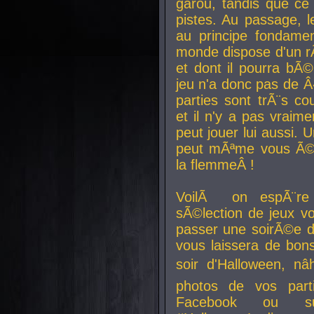
garou, tandis que ce 
pistes. Au passage, le
au principe fondamen
monde dispose d'un rÃ´
et dont il pourra bÃ©
jeu n'a donc pas de 
parties sont trÃ¨s c
et il n'y a pas vraime
peut jouer lui aussi.
peut mÃªme vous Ã©di
la flemmeÂ !
VoilÃ on espÃ¨re 
sÃ©lection de jeux vo
passer une soirÃ©e d
vous laissera de bons
soir d'Halloween, nâ
photos de vos parti
Facebook ou su