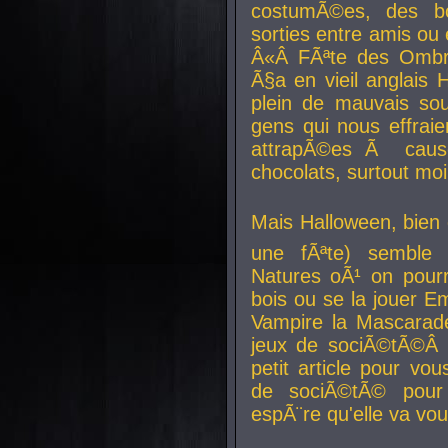
costumÃ©es, des b
sorties entre amis ou 
Â«Â FÃªte des Ombre
Ã§a en vieil anglais 
plein de mauvais sou
gens qui nous effraie
attrapÃ©es Ã caus
chocolats, surtout moi
Mais Halloween, bien q
une fÃªte) semble 
Natures oÃ¹ on pourr
bois ou se la jouer E
Vampire la Mascarade
jeux de sociÃ©tÃ©Â !
petit article pour vo
de sociÃ©tÃ© pour 
espÃ¨re qu'elle va vou