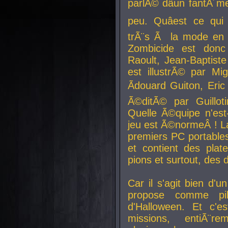
parlÃ© dâun fantÃ´me 
peu. Quâest ce qui
trÃ¨s Ã la mode en
Zombicide est donc
Raoult, Jean-Baptiste
est illustrÃ© par Mi
Ãdouard Guiton, Eric
Ã©ditÃ© par Guillot
Quelle Ã©quipe n'est
jeu est Ã©normeÂ ! La 
premiers PC portable
et contient des plat
pions et surtout, des d
Car il s'agit bien d'u
propose comme pil
d'Halloween. Et c'e
missions, entiÃ¨r