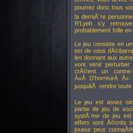
pourrez donc tous vous
la derniÃ¨re personne
R'Lyeh s'y retro
probablement folle en
Le jeu consiste en une
est de vous dÃ©barra
les donnant aux aut
vont venir perturber 
crÃ©ent un contre-
Â«Â D'horreurÂ Â» 
jusquâÃ rendre tout
Le jeu est assez si
partie de jeu de soc
systÃ¨me de jeu est
effets sont Ã©crits 
joueur peut connaÃ®