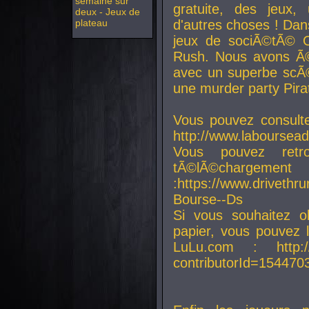
semaine sur
gratuite, des jeux,
deux - Jeux de
plateau
d'autres choses ! Da
jeux de sociÃ©tÃ© O
Rush. Nous avons Ã©
avec un superbe scÃ©
une murder party Pira
Vous pouvez consulte
http://www.laboursead
Vous pouvez ret
tÃ©lÃ©chargement
:https://www.driveth
Bourse--Ds
Si vous souhaitez o
papier, vous pouvez 
LuLu.com : http://w
contributorId=154470