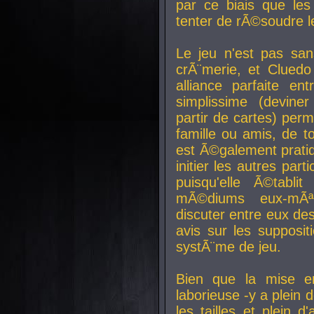
par ce biais que le
tenter de rÃ©soudre l
Le jeu n'est pas san
crÃ¨merie, et Clued
alliance parfaite e
simplissime (devine
partir de cartes) perm
famille ou amis, de t
est Ã©galement prati
initier les autres par
puisqu'elle Ã©tabli
mÃ©diums eux-mÃ
discuter entre eux de
avis sur les supposit
systÃ¨me de jeu.
Bien que la mise e
laborieuse -y a plein 
les tailles et plein d