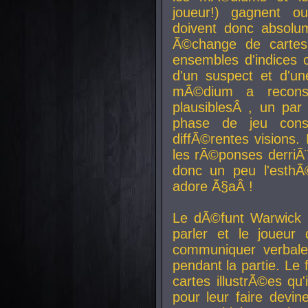
joueur!) gagnent o
doivent donc absolum
Ã©change de cartes
ensembles d'indices c
d'un suspect et d'u
mÃ©dium a reconst
plausiblesÂ , un pa
phase de jeu cons
diffÃ©rentes visions.
les rÃ©ponses derriÃ¨
donc un peu l'esthÃ
adore Ã§aÂ !
Le dÃ©funt Warwick 
parler et le joueur q
communiquer verbale
pendant la partie. Le
cartes illustrÃ©es q
pour leur faire devin