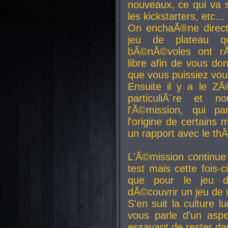
nouveaux, ce qui va so
les kickstarters, etc...
On enchaÃ®ne direct
jeu de plateau q
bÃ©nÃ©voles ont rÃ
libre afin de vous don
que vous puissiez vou
Ensuite il y a le ZÃ
particuliÃ¨re et 
l'Ã©mission, qui pa
l'origine de certains
un rapport avec le th
L'Ã©mission continue
test mais cette fois-c
que pour le jeu d
dÃ©couvrir un jeu de r
S'en suit la culture l
vous parle d'un aspe
essayant de rester da