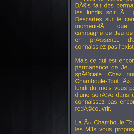
DÃ©s fait des perma
les lundis soir Ã 
Descartes sur le ca
moment-lÃ que v
campagne de Jeu de 
en prÃ©sence d'a
connaissiez pas l'exi
Mais ce qui est encor
permanence de Jeu 
spÃ©ciale. Chez n
Chamboule-Tout Â». 
lundi du mois vous p
d'une soirÃ©e dans 
connaissez pas enco
redÃ©couvrir.
La Â« Chamboule-Tou
les MJs vous propos