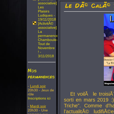
associative]
Le DÃ© CalÃ© 
Les
Plaisirs
Ludiques -
19/11/2018
[ActivitÃ©
associative]
La
permanence
Chamboule-
Tout de
Novembre
! -
3/11/2018
Nos
permanences
-
Lundi soir
20h30 - Jeux de
Et voilÃ le troi
rôle
Inscriptions ici
sorti en mars 2019 :)
Triche". Comme d'ha
-
Mardi soir
20h30 - Une
l'actualitÃ© ludifi