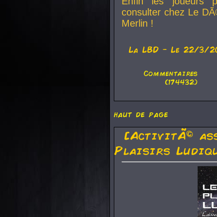
Enfin les joueurs p
consulter chez Le DÃ
Merlin !
La
LBD
- Le 22/3/2
Commentaires
(174432)
haut de page
[ActivitÃ© as
Plaisirs Ludiq