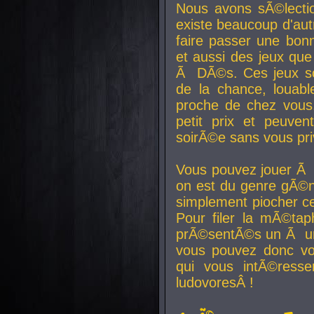
Nous avons sÃ©lectio
existe beaucoup d'autr
faire passer une bon
et aussi des jeux que
Ã DÃ©s. Ces jeux son
de la chance, louab
proche de chez vous.
petit prix et peuve
soirÃ©e sans vous pr
Vous pouvez jouer Ã 
on est du genre gÃ©n
simplement piocher ce
Pour filer la mÃ©tap
prÃ©sentÃ©s un Ã un
vous pouvez donc vo
qui vous intÃ©resse
ludovoresÂ !