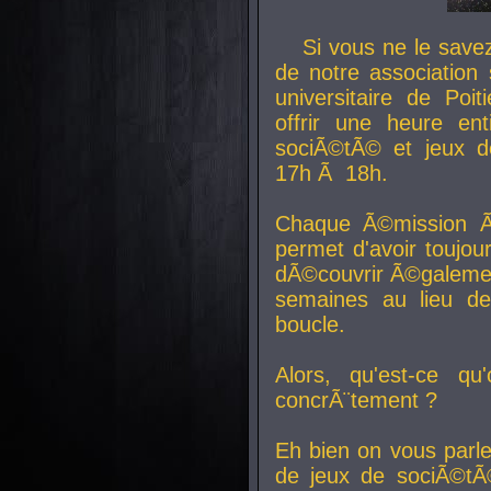
Si vous ne le sav
de notre association 
universitaire de Poit
offrir une heure en
sociÃ©tÃ© et jeux d
17h Ã 18h.
Chaque Ã©mission Ã
permet d'avoir toujo
dÃ©couvrir Ã©galemen
semaines au lieu d
boucle.
Alors, qu'est-ce qu
concrÃ¨tement ?
Eh bien on vous parl
de jeux de sociÃ©tÃ©