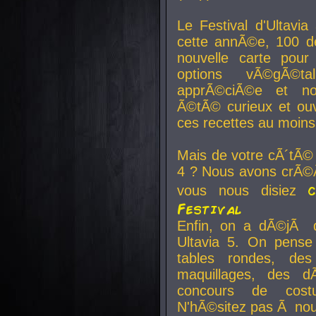
Le Festival d'Ultavia
cette annÃ©e, 100 de
nouvelle carte pour
options vÃ©gÃ©t
apprÃ©ciÃ©e et no
Ã©tÃ© curieux et ouv
ces recettes au moins
Mais de votre cÃ´tÃ©
4 ? Nous avons crÃ©Ã
vous nous disiez
Festival
Enfin, on a dÃ©jÃ de
Ultavia 5. On pens
tables rondes, des
maquillages, des d
concours de cost
N'hÃ©sitez pas Ã nous