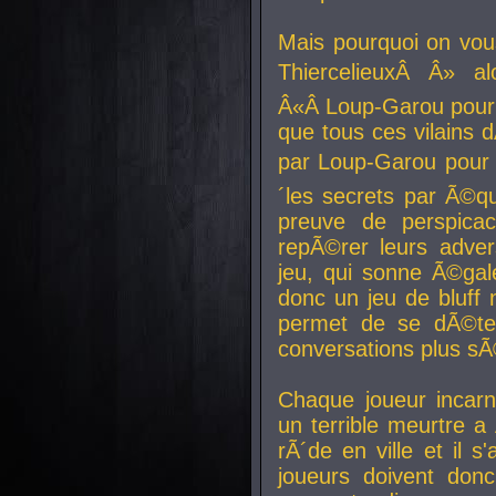
Mais pourquoi on vo
ThiercelieuxÂ Â» al
Â«Â Loup-Garou pour 
que tous ces vilain
par Loup-Garou pour u
´les secrets par Ã©qu
preuve de perspica
repÃ©rer leurs adver
jeu, qui sonne Ã©gale
donc un jeu de bluff 
permet de se dÃ©te
conversations plus sÃ
Chaque joueur incar
un terrible meurtre 
rÃ´de en ville et il s
joueurs doivent donc 