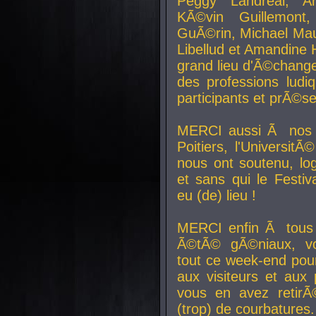
Peggy Landreal, A
KÃ©vin Guillemont
GuÃ©rin, Michael Maur
Libellud et Amandine H
grand lieu d'Ã©chang
des professions lud
participants et prÃ©se
MERCI aussi Ã nos pa
Poitiers, l'Universit
nous ont soutenu, log
et sans qui le Festiv
eu (de) lieu !
MERCI enfin Ã tous
Ã©tÃ© gÃ©niaux, v
tout ce week-end pour
aux visiteurs et aux
vous en avez retirÃ
(trop) de courbatures.