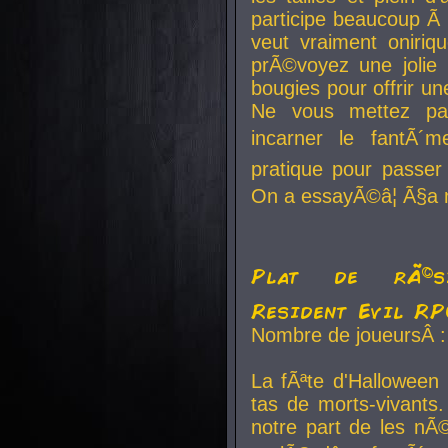
participe beaucoup Ã 
veut vraiment oniriq
prÃ©voyez une jolie
bougies pour offrir un
Ne vous mettez pa
incarner le fantÃ´m
pratique pour passer 
On a essayÃ©â¦ Ã§a n
Plat de rÃ©sis
Resident Evil R
Nombre de joueursÂ :
La fÃªte d'Halloween
tas de morts-vivants.
notre part de les nÃ©