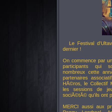
Le Festival d'Ult
dernier !
On commence par un 
participants qui s
nombreux cette an
partenaires associat
HÃ©ros, le Collecti
les sessions de j
sociÃ©tÃ© qu'ils ont
MERCI aussi aux pro