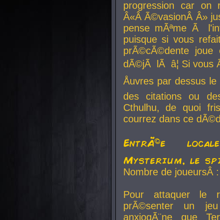
progression car on 
Â«Â Ã©vasionÂ Â» jusq
pense mÃªme Ã l'inf
puisque si vous refai
prÃ©cÃ©dente joue e
dÃ©jÃ lÃ â¦ Si vous 
Åuvres par dessus l
des citations ou d
Cthulhu, de quoi f
courrez dans ce dÃ©da
EntrÃ©e local
Mysterium, le sp
Nombre de joueursÂ :
Pour attaquer le 
prÃ©senter un je
anxiogÃ¨ne que Te