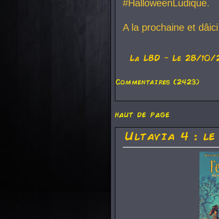
#HalloweenLudique.
A la prochaine et dâic
La
LBD
- Le 28/10/
Commentaires (2423)
haut de page
Ultavia 4 : le