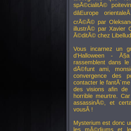
spÃ©cialitÃ© poitev
dâEurope orienta
crÃ©Ã© par Oleksand
illustrÃ© par Xavier 
Ã©ditÃ© chez Libellud
Vous incarnez un gr
d'Halloween - Ã§
rassemblent dans le
dÃ©funt ami, mons
convergence des pou
contacter le fantÃ´me
des visions afin de
horrible meurtre. Ca
assassinÃ©, et cert
vousÂ !
Mysterium est donc un
les mÃ©diums et le