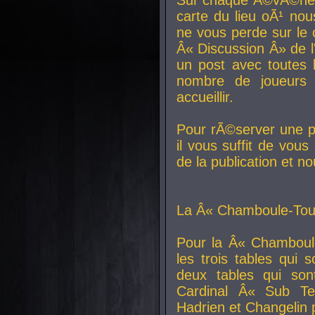
carte du lieu oÃ¹ nou
ne vous perde sur le 
Â« Discussion Â» de 
un post avec toutes 
nombre de joueurs
accueillir.
Pour rÃ©server une pl
il vous suffit de vou
de la publication et n
La Â« Chamboule-Tout
Pour la Â« Chamboul
les trois tables qui
deux tables qui so
Cardinal
Â« Sub Ter
Hadrien et
Changelin
p