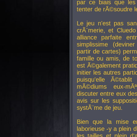
par ce biais que le
tenter de rÃ©soudre l
Le jeu n'est pas san
crÃ¨merie, et Clued
alliance parfaite e
simplissime (devine
partir de cartes) perm
famille ou amis, de t
est Ã©galement prati
initier les autres par
puisqu'elle Ã©tabli
mÃ©diums eux-mÃ
discuter entre eux de
avis sur les supposit
systÃ¨me de jeu.
Bien que la mise e
laborieuse -y a plein 
les tailles et plein d