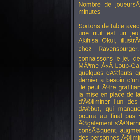
Nombre de joueurs
minutes
Sortons de table ave
une nuit est un je
Akihisa Okui, illus
chez Ravensburger.
connaissons le jeu d
MÃªme Â«Â Loup-Garo
quelques dÃ©fauts qu
dernier a besoin d'un
´le peut Ãªtre gratifi
la mise en place de l
d'Ã©liminer l'un des
dÃ©but, qui manque
pourra au final pas 
Ã©galement s'Ã©ternis
consÃ©quent, augment
des personnes Ã©limi