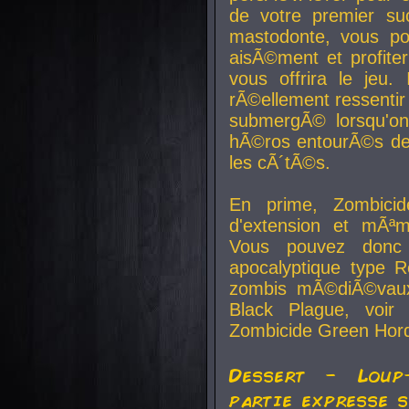
de votre premier su
mastodonte, vous po
aisÃ©ment et profite
vous offrira le jeu.
rÃ©ellement ressentir 
submergÃ© lorsqu'on 
hÃ©ros entourÃ©s de
les cÃ´tÃ©s.
En prime, Zombicide
d'extension et mÃªm
Vous pouvez donc 
apocalyptique type R
zombis mÃ©diÃ©vaux-
Black Plague, voi
Zombicide Green Hor
Dessert - Loup
partie expresse 