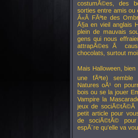
costumÃ©es, des b
sorties entre amis ou 
Â«Â FÃªte des Ombre
Ã§a en vieil anglais 
plein de mauvais sou
gens qui nous effraie
attrapÃ©es Ã caus
chocolats, surtout moi
Mais Halloween, bien q
une fÃªte) semble 
Natures oÃ¹ on pourr
bois ou se la jouer E
Vampire la Mascarade
jeux de sociÃ©tÃ©Â !
petit article pour vo
de sociÃ©tÃ© pour 
espÃ¨re qu'elle va vou