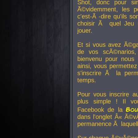
Shot, donc pour si
Ã©videmment, les pe
c'est-Ã -dire qu'ils
choisir Ã quel Jeu 
jouer.
Et si vous avez Ã©ga
de vos scÃ©narios,
bienvenu pour nous 
ainsi, vous permettez
s'inscrire Ã la per
temps.
Pour vous inscrire a
plus simple ! Il vo
Bo
Facebook de la
dans l'onglet Â« Ã©v
permanence Ã laquelle
Sur chaque Ã©vÃ©nem