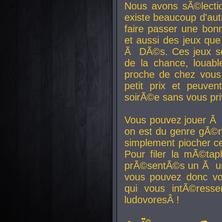
Nous avons sÃ©lectio
existe beaucoup d'autr
faire passer une bon
et aussi des jeux que
Ã DÃ©s. Ces jeux son
de la chance, louab
proche de chez vous.
petit prix et peuve
soirÃ©e sans vous pr
Vous pouvez jouer Ã 
on est du genre gÃ©n
simplement piocher ce
Pour filer la mÃ©tap
prÃ©sentÃ©s un Ã un
vous pouvez donc vo
qui vous intÃ©resse
ludovoresÂ !