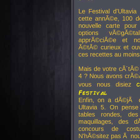
Le Festival d'Ultavia
cette annÃ©e, 100 de
nouvelle carte pour
options vÃ©gÃ©t
apprÃ©ciÃ©e et no
Ã©tÃ© curieux et ouv
ces recettes au moins
Mais de votre cÃ´tÃ©
4 ? Nous avons crÃ©Ã
vous nous disiez
Festival
Enfin, on a dÃ©jÃ de
Ultavia 5. On pens
tables rondes, des
maquillages, des d
concours de cost
N'hÃ©sitez pas Ã nous