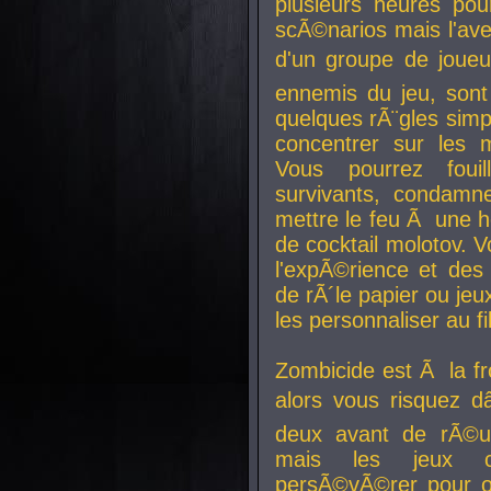
plusieurs heures pour
scÃ©narios mais l'av
d'un groupe de joueur
ennemis du jeu, sont
quelques rÃ¨gles simp
concentrer sur les 
Vous pourrez foui
survivants, condamn
mettre le feu Ã une
de cocktail molotov. 
l'expÃ©rience et de
de rÃ´le papier ou je
les personnaliser au fil
Zombicide est Ã la fr
alors vous risquez d
deux avant de rÃ©us
mais les jeux co
persÃ©vÃ©rer pour ob