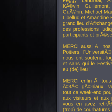
Peggy Landreal, A
KÃ©vin Guillemont
GuÃ©rin, Michael Maur
Libellud et Amandine H
grand lieu d'Ã©chang
des professions lud
participants et prÃ©se
MERCI aussi Ã nos pa
Poitiers, l'Universit
nous ont soutenu, log
et sans qui le Festiv
eu (de) lieu !
MERCI enfin Ã tous
Ã©tÃ© gÃ©niaux, v
tout ce week-end pour
aux visiteurs et aux
vous en avez retirÃ
(trop) de courbatures.