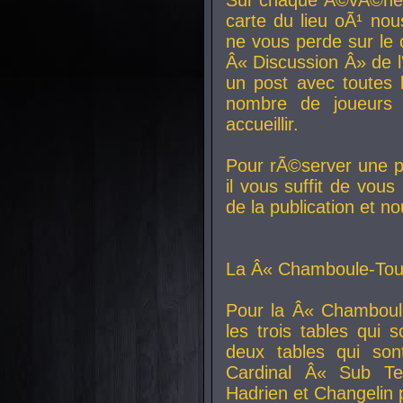
carte du lieu oÃ¹ nou
ne vous perde sur le 
Â« Discussion Â» de 
un post avec toutes 
nombre de joueurs
accueillir.
Pour rÃ©server une pl
il vous suffit de vou
de la publication et n
La Â« Chamboule-Tout
Pour la Â« Chamboul
les trois tables qui
deux tables qui so
Cardinal
Â« Sub Ter
Hadrien et
Changelin
p