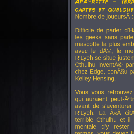
ApÃ©ritif - Ter
cartes et quelqu
Nombre de joueursÂ :
Difficile de parler d
les geeks sans parle
mascotte la plus emb
avec le dÃ©, le mee
R'Lyeh se situe juste
Cthulhu inventÃ© par
chez Edge, conÃ§u par
Kelley Hensing.
Vous vous retrouvez 
qui auraient peut-Ã
avant de s'aventurer
R'Lyeh. La Â«Â cit
terrible Cthulhu et i
mentale d'y rester 
termes, vous devez fu