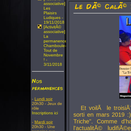
associative]
Le DÃ© CalÃ© 
Les
Plaisirs
Ludiques -
19/11/2018
[ActivitÃ©
associative]
La
permanence
Chamboule-
Tout de
Novembre
! -
3/11/2018
Nos
permanences
-
Lundi soir
20h30 - Jeux de
Et voilÃ le troi
rôle
Inscriptions ici
sorti en mars 2019 :)
Triche". Comme d'ha
-
Mardi soir
20h30 - Une
l'actualitÃ© ludifi