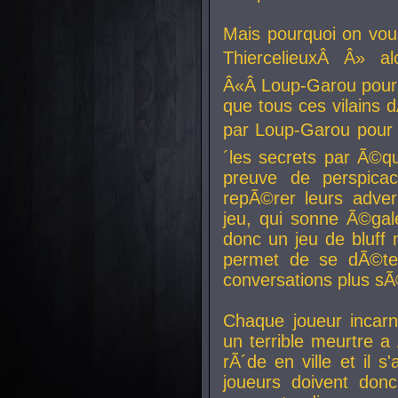
Mais pourquoi on vo
ThiercelieuxÂ Â» al
Â«Â Loup-Garou pour 
que tous ces vilain
par Loup-Garou pour u
´les secrets par Ã©qu
preuve de perspica
repÃ©rer leurs adver
jeu, qui sonne Ã©gale
donc un jeu de bluff 
permet de se dÃ©te
conversations plus sÃ
Chaque joueur incar
un terrible meurtre 
rÃ´de en ville et il s
joueurs doivent donc 