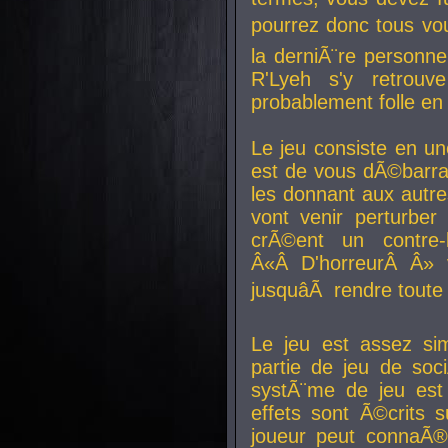
pourrez donc tous vous
la derniÃ¨re personne
R'Lyeh s'y retro
probablement folle en
Le jeu consiste en une
est de vous dÃ©barra
les donnant aux aut
vont venir perturber 
crÃ©ent un contre-
Â«Â D'horreurÂ Â» 
jusquâÃ rendre tout
Le jeu est assez si
partie de jeu de soc
systÃ¨me de jeu est
effets sont Ã©crits 
joueur peut connaÃ®