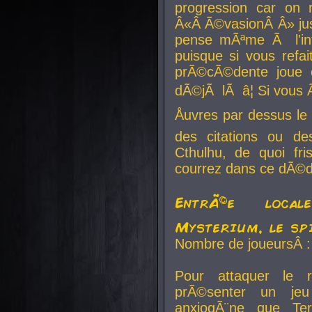
progression car on 
Â«Â Ã©vasionÂ Â» jusq
pense mÃªme Ã l'inf
puisque si vous refai
prÃ©cÃ©dente joue e
dÃ©jÃ lÃ â¦ Si vous 
Åuvres par dessus l
des citations ou d
Cthulhu, de quoi f
courrez dans ce dÃ©da
EntrÃ©e local
Mysterium, le sp
Nombre de joueursÂ :
Pour attaquer le 
prÃ©senter un je
anxiogÃ¨ne que Te