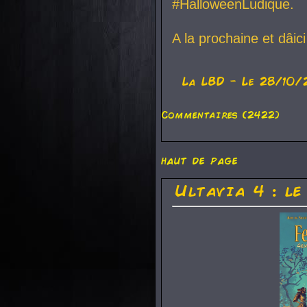
#HalloweenLudique.
A la prochaine et dâic
La
LBD
- Le 28/10/
Commentaires (2422)
haut de page
Ultavia 4 : le