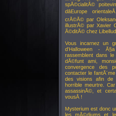
spÃ©cialitÃ© poitev
dâEurope orienta
crÃ©Ã© par Oleksand
illustrÃ© par Xavier 
Ã©ditÃ© chez Libellud
Vous incarnez un gr
d'Halloween - Ã§
rassemblent dans le
dÃ©funt ami, mons
convergence des pou
contacter le fantÃ´me
des visions afin de
horrible meurtre. Ca
assassinÃ©, et cert
vousÂ !
Mysterium est donc un
les mÃ©diums et le