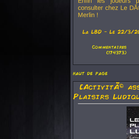
Enfin les joueurs p
consulter chez Le DÃ
Merlin !
La
LBD
- Le 22/3/2
Commentaires
(174373)
haut de page
[ActivitÃ© as
Plaisirs Ludiq