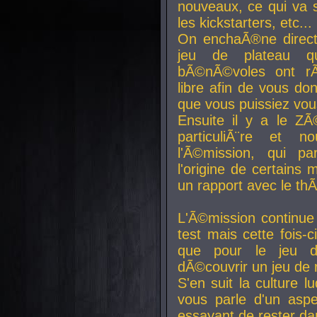
nouveaux, ce qui va so
les kickstarters, etc...
On enchaÃ®ne direct
jeu de plateau q
bÃ©nÃ©voles ont rÃ
libre afin de vous don
que vous puissiez vou
Ensuite il y a le ZÃ
particuliÃ¨re et 
l'Ã©mission, qui pa
l'origine de certains
un rapport avec le th
L'Ã©mission continue
test mais cette fois-c
que pour le jeu d
dÃ©couvrir un jeu de r
S'en suit la culture l
vous parle d'un aspe
essayant de rester da