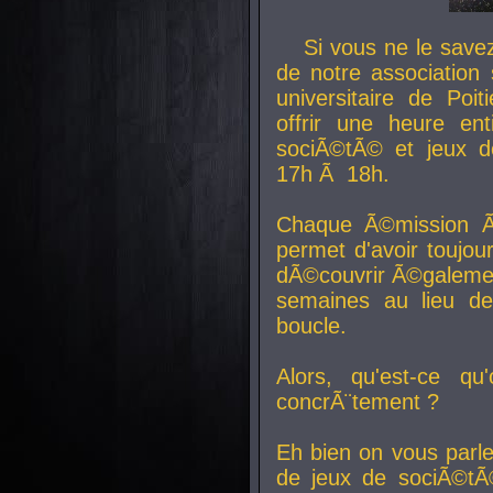
Si vous ne le sav
de notre association 
universitaire de Poit
offrir une heure en
sociÃ©tÃ© et jeux d
17h Ã 18h.
Chaque Ã©mission Ã
permet d'avoir toujo
dÃ©couvrir Ã©galemen
semaines au lieu d
boucle.
Alors, qu'est-ce qu
concrÃ¨tement ?
Eh bien on vous parl
de jeux de sociÃ©tÃ©