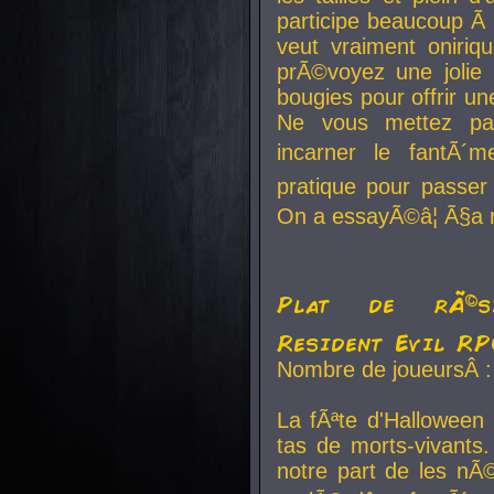
participe beaucoup Ã 
veut vraiment oniriq
prÃ©voyez une jolie
bougies pour offrir un
Ne vous mettez pa
incarner le fantÃ´m
pratique pour passer 
On a essayÃ©â¦ Ã§a n
Plat de rÃ©sis
Resident Evil R
Nombre de joueursÂ :
La fÃªte d'Halloween
tas de morts-vivants.
notre part de les nÃ©