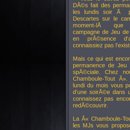
DÃ©s fait des perma
les lundis soir Ã 
Descartes sur le ca
moment-lÃ que v
campagne de Jeu de 
en prÃ©sence d'a
connaissiez pas l'exi
Mais ce qui est encor
permanence de Jeu 
spÃ©ciale. Chez n
Chamboule-Tout Â». 
lundi du mois vous p
d'une soirÃ©e dans 
connaissez pas enco
redÃ©couvrir.
La Â« Chamboule-Tou
les MJs vous propos