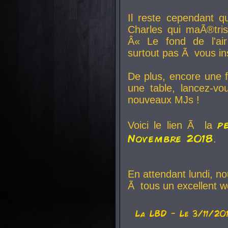
Il reste cependant q
Charles qui maÃ®tri
Â« Le fond de l'air
surtout pas Ã vous ins
De plus, encore une f
une table, lancez-v
nouveaux MJs !
p
Voici le lien Ã la
Novembre 2018
.
En attendant lundi, n
Ã tous un excellent w
La
LBD
- Le 3/11/20