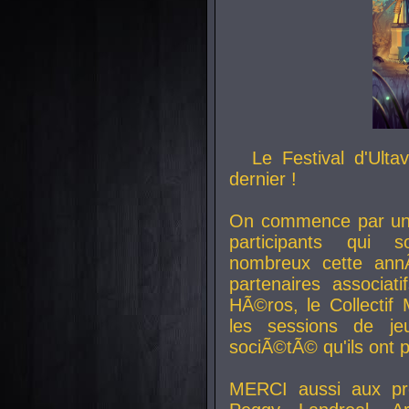
Le Festival d'Ult
dernier !
On commence par un 
participants qui s
nombreux cette an
partenaires associat
HÃ©ros, le Collecti
les sessions de j
sociÃ©tÃ© qu'ils ont
MERCI aussi aux pro