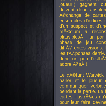
joueur!) gagnent o
doivent donc absolum
Ã©change de cartes
ensembles d'indices c
d'un suspect et d'u
mÃ©dium a reconst
plausiblesÂ , un pa
phase de jeu cons
diffÃ©rentes visions.
les rÃ©ponses derriÃ¨
donc un peu l'esthÃ
adore Ã§aÂ !
Le dÃ©funt Warwick 
parler et le joueur q
communiquer verbale
pendant la partie. Le
cartes illustrÃ©es q
pour leur faire devin