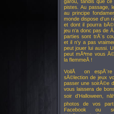
garou, tandis que ce 
pistes. Au passage, le
au principe fondamen
monde dispose d'un rÃ´
et dont il pourra bÃ©
jeu n'a donc pas de 
parties sont trÃ¨s c
et il n'y a pas vraime
peut jouer lui aussi.
peut mÃªme vous Ã©di
la flemmeÂ !
VoilÃ on espÃ¨re 
sÃ©lection de jeux vo
passer une soirÃ©e d
vous laissera de bons
soir d'Halloween, nâ
photos de vos parti
Facebook ou su