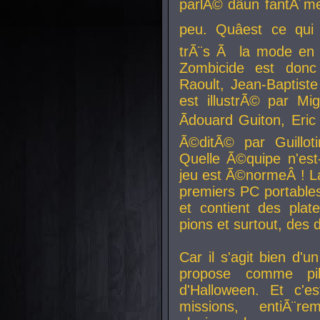
parlÃ© dâun fantÃ´me 
peu. Quâest ce qui
trÃ¨s Ã la mode en
Zombicide est donc
Raoult, Jean-Baptiste
est illustrÃ© par Mi
Ãdouard Guiton, Eric
Ã©ditÃ© par Guillot
Quelle Ã©quipe n'est
jeu est Ã©normeÂ ! La 
premiers PC portable
et contient des plat
pions et surtout, des d
Car il s'agit bien d'u
propose comme pil
d'Halloween. Et c'e
missions, entiÃ¨r