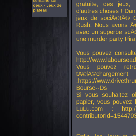
semaine sur
gratuite, des jeux,
deux - Jeux de
plateau
d'autres choses ! Da
jeux de sociÃ©tÃ© O
Rush. Nous avons Ã©
avec un superbe scÃ©
une murder party Pira
Vous pouvez consulte
http://www.laboursead
Vous pouvez ret
tÃ©lÃ©chargement
:https://www.driveth
Bourse--Ds
Si vous souhaitez o
papier, vous pouvez 
LuLu.com : http://w
contributorId=154470