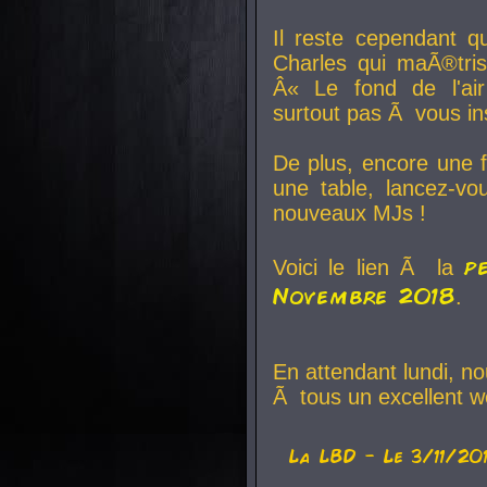
Il reste cependant q
Charles qui maÃ®tri
Â« Le fond de l'air
surtout pas Ã vous ins
De plus, encore une f
une table, lancez-v
nouveaux MJs !
p
Voici le lien Ã la
Novembre 2018
.
En attendant lundi, n
Ã tous un excellent w
La
LBD
- Le 3/11/20