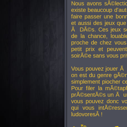
Nous avons sÃ©lectio
existe beaucoup d'autr
faire passer une bon
et aussi des jeux que
Ã DÃ©s. Ces jeux son
de la chance, louab
proche de chez vous.
petit prix et peuve
soirÃ©e sans vous pr
Vous pouvez jouer Ã 
on est du genre gÃ©n
simplement piocher ce
Pour filer la mÃ©tap
prÃ©sentÃ©s un Ã un
vous pouvez donc vo
qui vous intÃ©resse
ludovoresÂ !