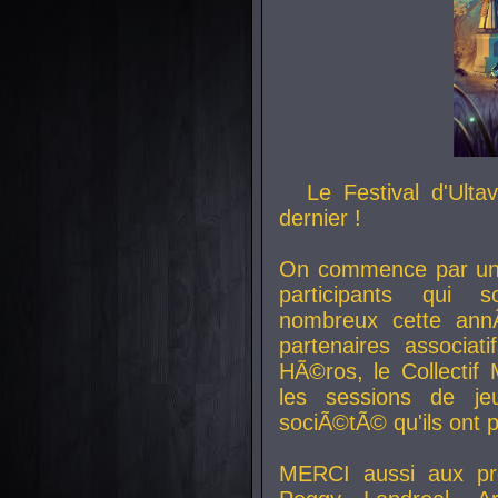
Le Festival d'Ult
dernier !
On commence par un 
participants qui s
nombreux cette an
partenaires associat
HÃ©ros, le Collecti
les sessions de j
sociÃ©tÃ© qu'ils ont
MERCI aussi aux pro