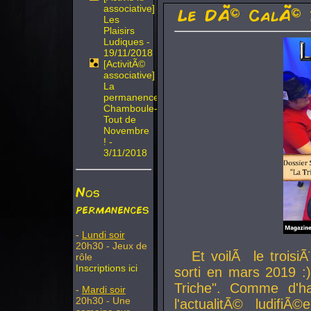
associative]
Le DÃ© CalÃ© 
Les
Plaisirs
Ludiques -
19/11/2018
[ActivitÃ©
associative]
La
permanence
Chamboule-
Tout de
Novembre
! -
3/11/2018
Nos
permanences
-
Lundi soir
20h30 - Jeux de
Et voilÃ le troi
rôle
Inscriptions ici
sorti en mars 2019 :)
Triche". Comme d'ha
-
Mardi soir
20h30 - Une
l'actualitÃ© ludifi