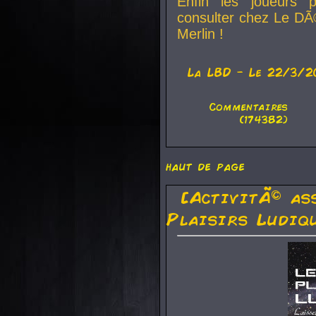
Enfin les joueurs p
consulter chez Le DÃ
Merlin !
La
LBD
- Le 22/3/2
Commentaires
(174382)
haut de page
[ActivitÃ© as
Plaisirs Ludiq