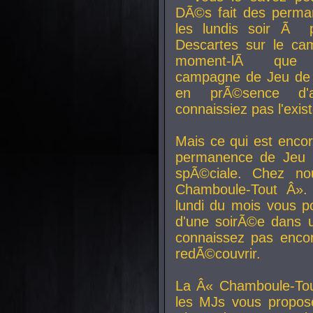
DÃ©s fait des perma
les lundis soir Ã 
Descartes sur le ca
moment-lÃ que v
campagne de Jeu de 
en prÃ©sence d'a
connaissiez pas l'exi
Mais ce qui est encor
permanence de Jeu 
spÃ©ciale. Chez n
Chamboule-Tout Â». 
lundi du mois vous p
d'une soirÃ©e dans 
connaissez pas enco
redÃ©couvrir.
La Â« Chamboule-Tou
les MJs vous propos