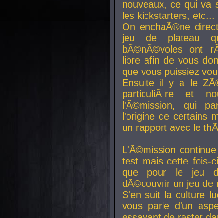
nouveaux, ce qui va so
les kickstarters, etc...
On enchaÃ®ne direct
jeu de plateau q
bÃ©nÃ©voles ont rÃ
libre afin de vous don
que vous puissiez vou
Ensuite il y a le ZÃ
particuliÃ¨re et 
l'Ã©mission, qui pa
l'origine de certains
un rapport avec le th
L'Ã©mission continue
test mais cette fois-c
que pour le jeu d
dÃ©couvrir un jeu de r
S'en suit la culture l
vous parle d'un aspe
essayant de rester da