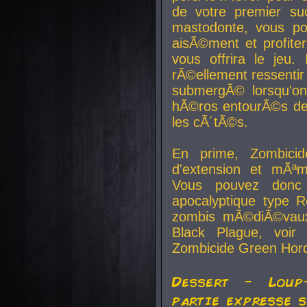
de votre premier su
mastodonte, vous po
aisÃ©ment et profite
vous offrira le jeu.
rÃ©ellement ressentir 
submergÃ© lorsqu'on 
hÃ©ros entourÃ©s de
les cÃ´tÃ©s.
En prime, Zombicide
d'extension et mÃªm
Vous pouvez donc 
apocalyptique type R
zombis mÃ©diÃ©vaux-
Black Plague, voi
Zombicide Green Hor
Dessert - Loup
partie expresse 