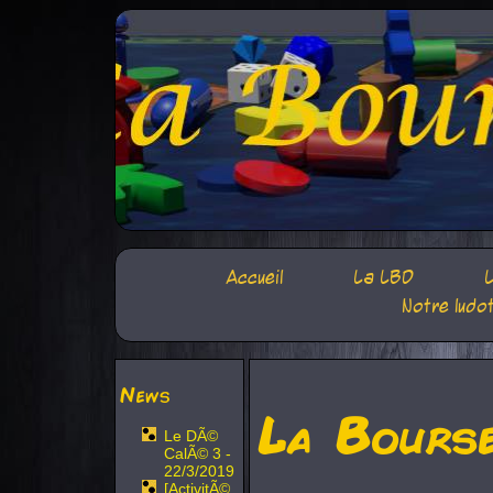
Accueil
La LBD
L
Notre ludo
News
La Bours
Le DÃ©
CalÃ© 3 -
22/3/2019
[ActivitÃ©