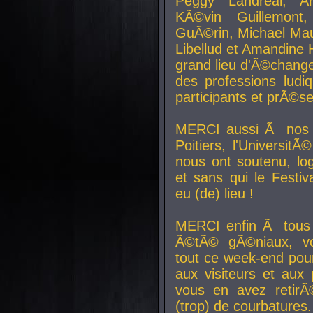
Peggy Landreal, A
KÃ©vin Guillemont
GuÃ©rin, Michael Maur
Libellud et Amandine H
grand lieu d'Ã©chang
des professions lud
participants et prÃ©se
MERCI aussi Ã nos pa
Poitiers, l'Universit
nous ont soutenu, log
et sans qui le Festiv
eu (de) lieu !
MERCI enfin Ã tous
Ã©tÃ© gÃ©niaux, v
tout ce week-end pour
aux visiteurs et aux
vous en avez retirÃ
(trop) de courbatures.