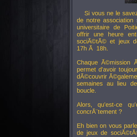
Si vous ne le sav
de notre association 
universitaire de Poit
offrir une heure en
sociÃ©tÃ© et jeux d
17h Ã 18h.
Chaque Ã©mission Ã
permet d'avoir toujo
dÃ©couvrir Ã©galemen
semaines au lieu d
boucle.
Alors, qu'est-ce qu
concrÃ¨tement ?
Eh bien on vous parl
de jeux de sociÃ©tÃ©