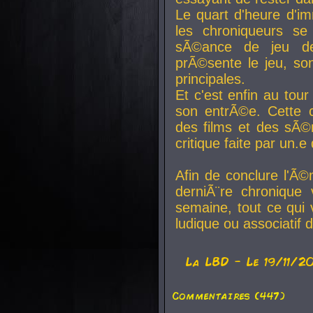
Le quart d'heure d'i
les chroniqueurs se
sÃ©ance de jeu de
prÃ©sente le jeu, son
principales.
Et c'est enfin au tour
son entrÃ©e. Cette c
des films et des sÃ©r
critique faite par un
Afin de conclure l'Ã©
derniÃ¨re chronique
semaine, tout ce qui 
ludique ou associatif 
La
LBD
- Le 19/11/2
Commentaires (447)