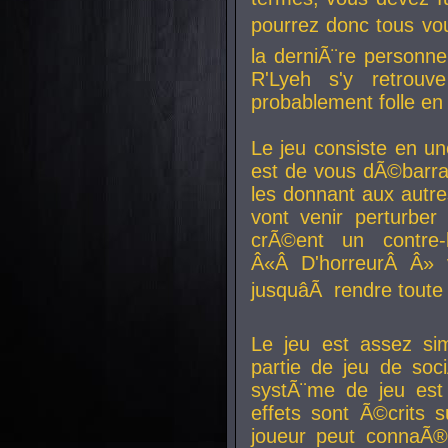
pourrez donc tous vous
la derniÃ¨re personne
R'Lyeh s'y retro
probablement folle en
Le jeu consiste en une
est de vous dÃ©barra
les donnant aux aut
vont venir perturber 
crÃ©ent un contre-
Â«Â D'horreurÂ Â» 
jusquâÃ rendre tout
Le jeu est assez si
partie de jeu de soc
systÃ¨me de jeu est
effets sont Ã©crits 
joueur peut connaÃ®