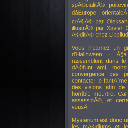
spÃ©cialitÃ© poitev
dâEurope orienta
crÃ©Ã© par Oleksand
illustrÃ© par Xavier 
Ã©ditÃ© chez Libellud
Vous incarnez un gr
d'Halloween - Ã§
rassemblent dans le
dÃ©funt ami, mons
convergence des pou
contacter le fantÃ´me
des visions afin de
horrible meurtre. Ca
assassinÃ©, et cert
vousÂ !
Mysterium est donc un
les mÃ©diums et le