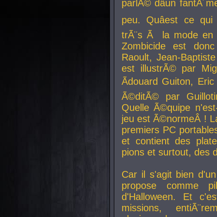
parlÃ© dâun fantÃ´me 
peu. Quâest ce qui
trÃ¨s Ã la mode en
Zombicide est donc
Raoult, Jean-Baptiste
est illustrÃ© par Mi
Ãdouard Guiton, Eric
Ã©ditÃ© par Guillot
Quelle Ã©quipe n'est
jeu est Ã©normeÂ ! La 
premiers PC portable
et contient des plat
pions et surtout, des d
Car il s'agit bien d'u
propose comme pil
d'Halloween. Et c'e
missions, entiÃ¨r