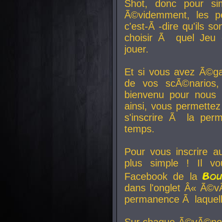
Shot, donc pour si
Ã©videmment, les pe
c'est-Ã -dire qu'ils
choisir Ã quel Jeu 
jouer.
Et si vous avez Ã©ga
de vos scÃ©narios,
bienvenu pour nous 
ainsi, vous permettez
s'inscrire Ã la per
temps.
Pour vous inscrire a
plus simple ! Il vo
Bo
Facebook de la
dans l'onglet Â« Ã©v
permanence Ã laquelle
Sur chaque Ã©vÃ©nem