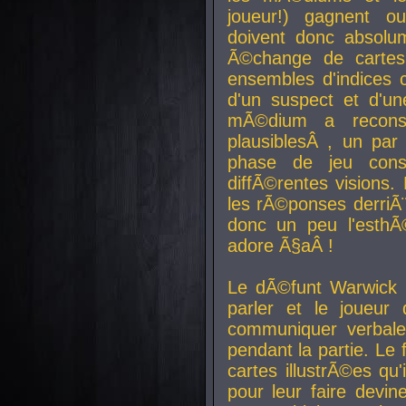
joueur!) gagnent o
doivent donc absolum
Ã©change de cartes
ensembles d'indices c
d'un suspect et d'u
mÃ©dium a reconst
plausiblesÂ , un pa
phase de jeu cons
diffÃ©rentes visions.
les rÃ©ponses derriÃ¨
donc un peu l'esthÃ
adore Ã§aÂ !
Le dÃ©funt Warwick 
parler et le joueur q
communiquer verbale
pendant la partie. Le
cartes illustrÃ©es q
pour leur faire devin