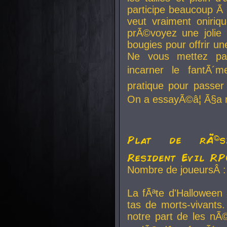
participe beaucoup Ã 
veut vraiment oniriq
prÃ©voyez une jolie
bougies pour offrir un
Ne vous mettez pa
incarner le fantÃ´m
pratique pour passer 
On a essayÃ©â¦ Ã§a n
Plat de rÃ©sis
Resident Evil R
Nombre de joueursÂ :
La fÃªte d'Halloween
tas de morts-vivants.
notre part de les nÃ©