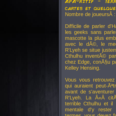
ApÃ©ritif - Ter
cartes et quelqu
Nombre de joueursÂ :
Difficile de parler d
les geeks sans parle
mascotte la plus emb
avec le dÃ©, le mee
R'Lyeh se situe juste
Cthulhu inventÃ© par
chez Edge, conÃ§u par
Kelley Hensing.
Vous vous retrouvez 
qui auraient peut-Ã
avant de s'aventurer
R'Lyeh. La Â«Â cit
terrible Cthulhu et i
mentale d'y rester 
termes, vous devez fu