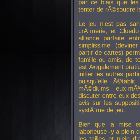
par ce biais que le
tenter de rÃ©soudre l
Le jeu n'est pas san
crÃ¨merie, et Clued
alliance parfaite e
simplissime (devine
partir de cartes) perm
famille ou amis, de t
est Ã©galement prati
initier les autres par
puisqu'elle Ã©tabli
mÃ©diums eux-mÃ
discuter entre eux de
avis sur les supposit
systÃ¨me de jeu.
Bien que la mise e
laborieuse -y a plein 
les tailles et plein d