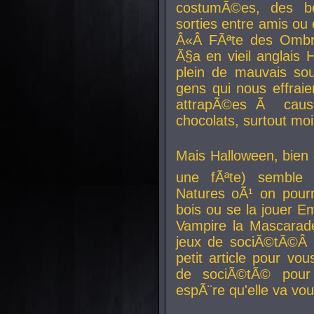
costumÃ©es, des b
sorties entre amis ou 
Â«Â FÃªte des Ombre
Ã§a en vieil anglais 
plein de mauvais sou
gens qui nous effraie
attrapÃ©es Ã caus
chocolats, surtout moi
Mais Halloween, bien q
une fÃªte) semble 
Natures oÃ¹ on pourr
bois ou se la jouer E
Vampire la Mascarade
jeux de sociÃ©tÃ©Â !
petit article pour vo
de sociÃ©tÃ© pour 
espÃ¨re qu'elle va vou