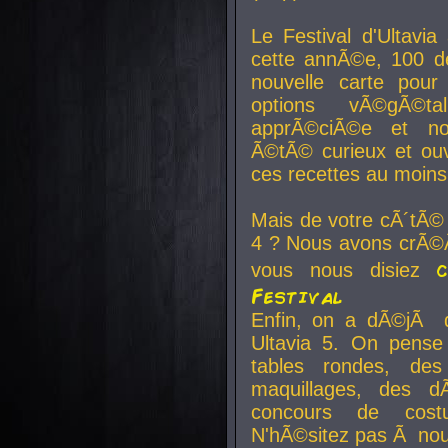
Le Festival d'Ultavia
cette annÃ©e, 100 de
nouvelle carte pour
options vÃ©gÃ©t
apprÃ©ciÃ©e et no
Ã©tÃ© curieux et ouv
ces recettes au moins
Mais de votre cÃ´tÃ©
4 ? Nous avons crÃ©Ã
vous nous disiez
Festival
Enfin, on a dÃ©jÃ de
Ultavia 5. On pens
tables rondes, des
maquillages, des d
concours de cost
N'hÃ©sitez pas Ã nous