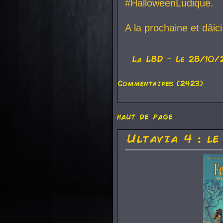
#HalloweenLudique.
A la prochaine et dâic
La
LBD
- Le 28/10/
Commentaires (2423)
haut de page
Ultavia 4 : le