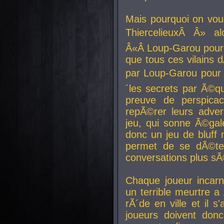
Mais pourquoi on vo
ThiercelieuxÂ Â» al
Â«Â Loup-Garou pour 
que tous ces vilain
par Loup-Garou pour u
´les secrets par Ã©qu
preuve de perspica
repÃ©rer leurs adver
jeu, qui sonne Ã©gale
donc un jeu de bluff 
permet de se dÃ©te
conversations plus sÃ
Chaque joueur incar
un terrible meurtre 
rÃ´de en ville et il s
joueurs doivent donc 