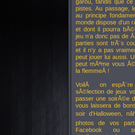
garou, tandis que ce 
pistes. Au passage, le
au principe fondamen
monde dispose d'un rÃ´
et dont il pourra bÃ©
jeu n'a donc pas de 
parties sont trÃ¨s c
et il n'y a pas vraime
peut jouer lui aussi.
peut mÃªme vous Ã©di
la flemmeÂ !
VoilÃ on espÃ¨re 
sÃ©lection de jeux vo
passer une soirÃ©e d
vous laissera de bons
soir d'Halloween, nâ
photos de vos parti
Facebook ou su