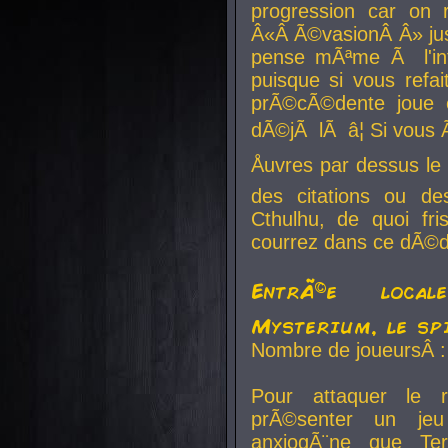
progression car on 
Â«Â Ã©vasionÂ Â» jusq
pense mÃªme Ã l'inf
puisque si vous refai
prÃ©cÃ©dente joue e
dÃ©jÃ lÃ â¦ Si vous 
Åuvres par dessus l
des citations ou d
Cthulhu, de quoi f
courrez dans ce dÃ©da
EntrÃ©e local
Mysterium, le sp
Nombre de joueursÂ :
Pour attaquer le 
prÃ©senter un je
anxiogÃ¨ne que Te