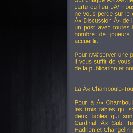
carte du lieu oÃ¹ nou
ne vous perde sur le 
Â« Discussion Â» de 
un post avec toutes 
nombre de joueurs
accueillir.
Pour rÃ©server une pl
il vous suffit de vou
de la publication et n
La Â« Chamboule-Tout
Pour la Â« Chamboul
les trois tables qui
deux tables qui so
Cardinal
Â« Sub Ter
Hadrien et
Changelin
p