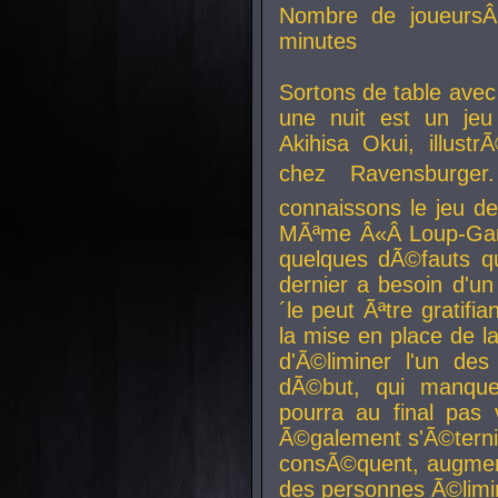
Nombre de joueurs
minutes
Sortons de table ave
une nuit est un je
Akihisa Okui, illus
chez Ravensburger.
connaissons le jeu d
MÃªme Â«Â Loup-Garo
quelques dÃ©fauts qu
dernier a besoin d'un
´le peut Ãªtre gratifi
la mise en place de l
d'Ã©liminer l'un des
dÃ©but, qui manque
pourra au final pas 
Ã©galement s'Ã©ternis
consÃ©quent, augment
des personnes Ã©limi