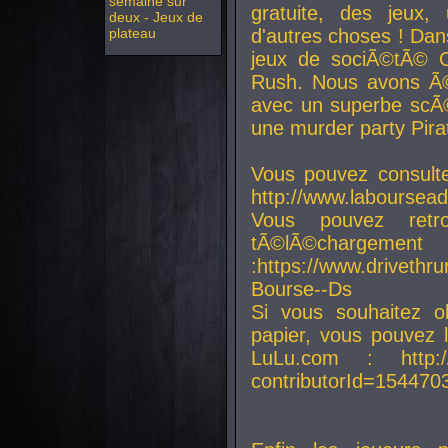
semaine sur
gratuite, des jeux,
deux - Jeux de
plateau
d'autres choses ! Da
jeux de sociÃ©tÃ© O
Rush. Nous avons Ã©
avec un superbe scÃ©
une murder party Pira
Vous pouvez consulte
http://www.laboursead
Vous pouvez ret
tÃ©lÃ©chargement
:https://www.driveth
Bourse--Ds
Si vous souhaitez o
papier, vous pouvez 
LuLu.com : http://w
contributorId=154470