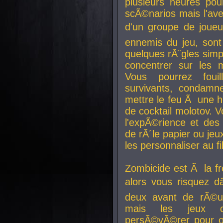
plusieurs heures pour
scÃ©narios mais l'av
d'un groupe de joueur
ennemis du jeu, sont
quelques rÃ¨gles simp
concentrer sur les 
Vous pourrez foui
survivants, condamn
mettre le feu Ã une
de cocktail molotov. 
l'expÃ©rience et de
de rÃ´le papier ou je
les personnaliser au fil
Zombicide est Ã la fr
alors vous risquez d
deux avant de rÃ©us
mais les jeux co
persÃ©vÃ©rer pour ob