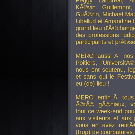
Peggy Landreal, A
KÃ©vin Guillemont
GuÃ©rin, Michael Maur
Libellud et Amandine H
grand lieu d'Ã©chang
des professions lud
participants et prÃ©se
MERCI aussi Ã nos pa
Poitiers, l'Universit
nous ont soutenu, log
et sans qui le Festiv
eu (de) lieu !
MERCI enfin Ã tous
Ã©tÃ© gÃ©niaux, v
tout ce week-end pour
aux visiteurs et aux
vous en avez retirÃ
(trop) de courbatures.