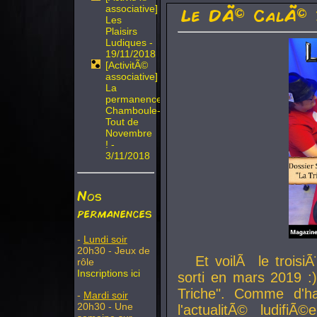
associative]
Le DÃ© CalÃ© 
Les
Plaisirs
Ludiques -
19/11/2018
[ActivitÃ©
associative]
La
permanence
Chamboule-
Tout de
Novembre
! -
3/11/2018
Nos
permanences
-
Lundi soir
20h30 - Jeux de
Et voilÃ le troi
rôle
Inscriptions ici
sorti en mars 2019 :)
Triche". Comme d'ha
-
Mardi soir
20h30 - Une
l'actualitÃ© ludifi