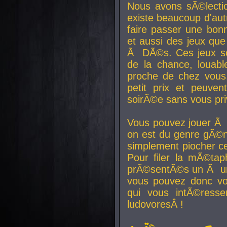
Nous avons sÃ©lectio
existe beaucoup d'autr
faire passer une bon
et aussi des jeux que
Ã DÃ©s. Ces jeux son
de la chance, louab
proche de chez vous.
petit prix et peuve
soirÃ©e sans vous pr
Vous pouvez jouer Ã 
on est du genre gÃ©n
simplement piocher ce
Pour filer la mÃ©tap
prÃ©sentÃ©s un Ã un
vous pouvez donc vo
qui vous intÃ©resse
ludovoresÂ !