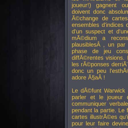
joueur!) gagnent o
doivent donc absolum
Ã©change de cartes
ensembles d'indices c
d'un suspect et d'u
mÃ©dium a reconst
plausiblesÂ , un pa
phase de jeu cons
diffÃ©rentes visions.
les rÃ©ponses derriÃ¨
donc un peu l'esthÃ
adore Ã§aÂ !
Le dÃ©funt Warwick 
parler et le joueur q
communiquer verbale
pendant la partie. Le
cartes illustrÃ©es q
pour leur faire devin