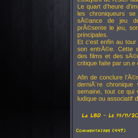
Le quart d'heure d'i
les chroniqueurs se
sÃ©ance de jeu de
prÃ©sente le jeu, son
principales.
Et c'est enfin au tour
son entrÃ©e. Cette c
des films et des sÃ©r
critique faite par un
Afin de conclure l'Ã©
derniÃ¨re chronique
semaine, tout ce qui 
ludique ou associatif 
La
LBD
- Le 19/11/2
Commentaires (447)