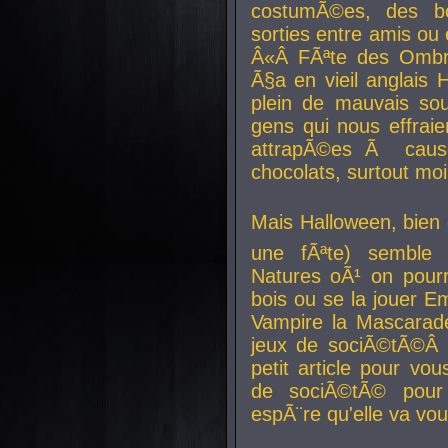
costumÃ©es, des b
sorties entre amis ou 
Â«Â FÃªte des Ombre
Ã§a en vieil anglais 
plein de mauvais sou
gens qui nous effraie
attrapÃ©es Ã caus
chocolats, surtout moi
Mais Halloween, bien q
une fÃªte) semble 
Natures oÃ¹ on pourr
bois ou se la jouer E
Vampire la Mascarade
jeux de sociÃ©tÃ©Â !
petit article pour vo
de sociÃ©tÃ© pour 
espÃ¨re qu'elle va vou