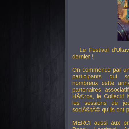
Le Festival d'Ult
dernier !
On commence par un 
participants qui s
nombreux cette an
partenaires associat
HÃ©ros, le Collecti
les sessions de j
sociÃ©tÃ© qu'ils ont
MERCI aussi aux pro