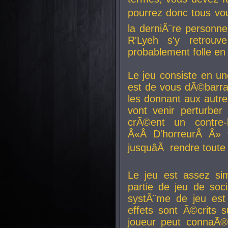
pourrez donc tous vous
la derniÃ¨re personne
R'Lyeh s'y retro
probablement folle en
Le jeu consiste en une
est de vous dÃ©barra
les donnant aux aut
vont venir perturber 
crÃ©ent un contre-
Â«Â D'horreurÂ Â» 
jusquâÃ rendre tout
Le jeu est assez si
partie de jeu de soc
systÃ¨me de jeu est
effets sont Ã©crits 
joueur peut connaÃ®