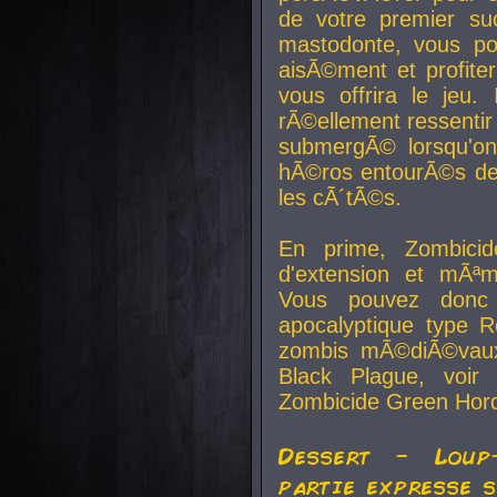
de votre premier su
mastodonte, vous po
aisÃ©ment et profite
vous offrira le jeu.
rÃ©ellement ressentir 
submergÃ© lorsqu'on 
hÃ©ros entourÃ©s de
les cÃ´tÃ©s.
En prime, Zombicide
d'extension et mÃªm
Vous pouvez donc 
apocalyptique type R
zombis mÃ©diÃ©vaux-
Black Plague, voi
Zombicide Green Hor
Dessert - Loup
partie expresse 