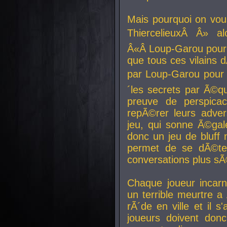
Mais pourquoi on vo
ThiercelieuxÂ Â» al
Â«Â Loup-Garou pour 
que tous ces vilain
par Loup-Garou pour u
´les secrets par Ã©qu
preuve de perspica
repÃ©rer leurs adver
jeu, qui sonne Ã©gale
donc un jeu de bluff 
permet de se dÃ©te
conversations plus sÃ
Chaque joueur incar
un terrible meurtre 
rÃ´de en ville et il s
joueurs doivent donc 