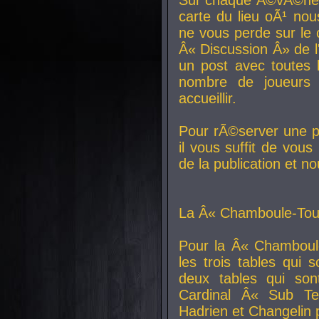
carte du lieu oÃ¹ nou
ne vous perde sur le 
Â« Discussion Â» de 
un post avec toutes 
nombre de joueurs
accueillir.
Pour rÃ©server une pl
il vous suffit de vou
de la publication et n
La Â« Chamboule-Tout
Pour la Â« Chamboul
les trois tables qui
deux tables qui so
Cardinal
Â« Sub Ter
Hadrien et
Changelin
p