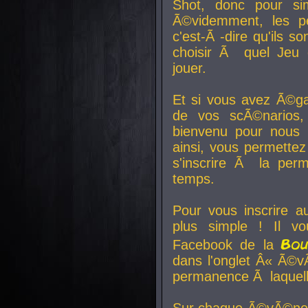
Shot, donc pour si
Ã©videmment, les pe
c'est-Ã -dire qu'ils
choisir Ã quel Jeu 
jouer.
Et si vous avez Ã©ga
de vos scÃ©narios,
bienvenu pour nous 
ainsi, vous permettez
s'inscrire Ã la per
temps.
Pour vous inscrire a
plus simple ! Il vo
Bo
Facebook de la
dans l'onglet Â« Ã©v
permanence Ã laquelle
Sur chaque Ã©vÃ©nem