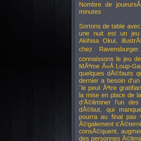
Nombre de joueurs
minutes
Sortons de table ave
une nuit est un je
Akihisa Okui, illus
chez Ravensburger.
connaissons le jeu d
MÃªme Â«Â Loup-Garo
quelques dÃ©fauts qu
dernier a besoin d'un
´le peut Ãªtre gratifi
la mise en place de l
d'Ã©liminer l'un des
dÃ©but, qui manque
pourra au final pas 
Ã©galement s'Ã©ternis
consÃ©quent, augment
des personnes Ã©limi