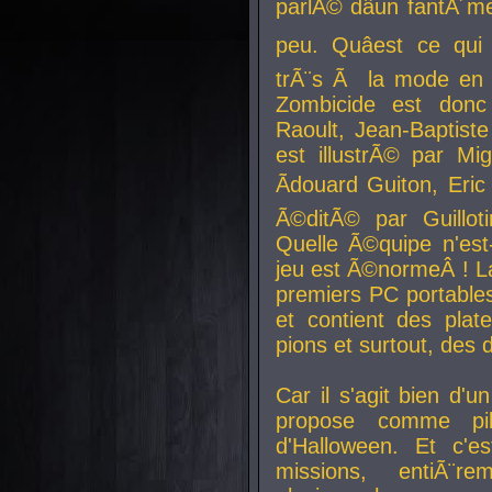
parlÃ© dâun fantÃ´me 
peu. Quâest ce qui
trÃ¨s Ã la mode en
Zombicide est donc
Raoult, Jean-Baptiste
est illustrÃ© par Mi
Ãdouard Guiton, Eric
Ã©ditÃ© par Guillot
Quelle Ã©quipe n'est
jeu est Ã©normeÂ ! La 
premiers PC portable
et contient des plat
pions et surtout, des d
Car il s'agit bien d'u
propose comme pil
d'Halloween. Et c'e
missions, entiÃ¨r