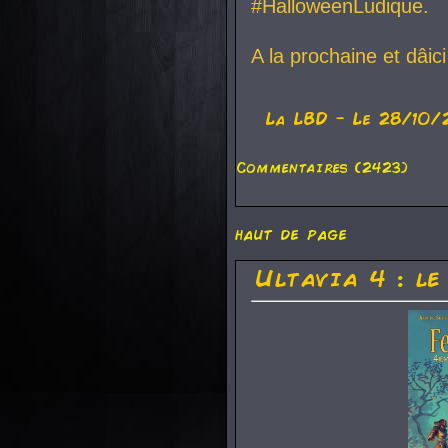
#HalloweenLudique.
A la prochaine et dâic
La
LBD
- Le 28/10/
Commentaires (2423)
haut de page
Ultavia 4 : le