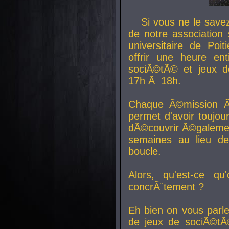
Si vous ne le sav
de notre association 
universitaire de Poit
offrir une heure en
sociÃ©tÃ© et jeux d
17h Ã 18h.
Chaque Ã©mission Ã
permet d'avoir toujo
dÃ©couvrir Ã©galemen
semaines au lieu d
boucle.
Alors, qu'est-ce qu
concrÃ¨tement ?
Eh bien on vous parl
de jeux de sociÃ©tÃ©