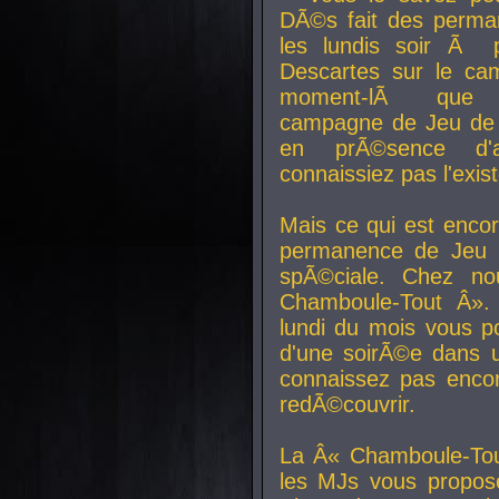
DÃ©s fait des perma
les lundis soir Ã 
Descartes sur le ca
moment-lÃ que v
campagne de Jeu de 
en prÃ©sence d'a
connaissiez pas l'exi
Mais ce qui est encor
permanence de Jeu 
spÃ©ciale. Chez n
Chamboule-Tout Â». 
lundi du mois vous p
d'une soirÃ©e dans 
connaissez pas enco
redÃ©couvrir.
La Â« Chamboule-Tou
les MJs vous propos