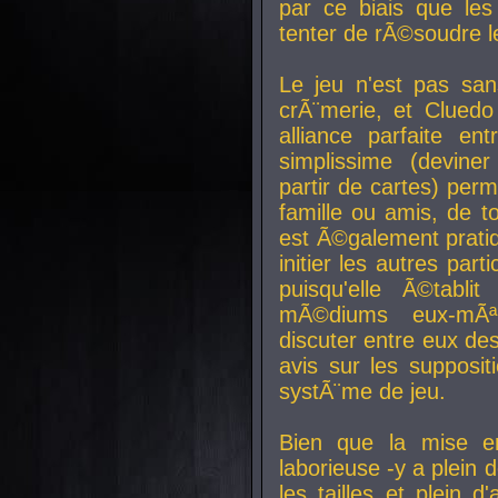
par ce biais que le
tenter de rÃ©soudre l
Le jeu n'est pas san
crÃ¨merie, et Clued
alliance parfaite e
simplissime (devine
partir de cartes) perm
famille ou amis, de t
est Ã©galement prati
initier les autres par
puisqu'elle Ã©tabli
mÃ©diums eux-mÃ
discuter entre eux de
avis sur les supposit
systÃ¨me de jeu.
Bien que la mise e
laborieuse -y a plein 
les tailles et plein d