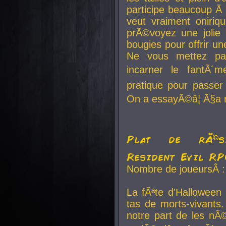
participe beaucoup Ã 
veut vraiment oniriq
prÃ©voyez une jolie
bougies pour offrir un
Ne vous mettez pa
incarner le fantÃ´m
pratique pour passer 
On a essayÃ©â¦ Ã§a n
Plat de rÃ©sis
Resident Evil R
Nombre de joueursÂ :
La fÃªte d'Halloween
tas de morts-vivants.
notre part de les nÃ©