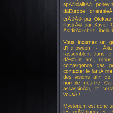
spÃ©cialitÃ© poitev
dâEurope orienta
crÃ©Ã© par Oleksand
illustrÃ© par Xavier 
Ã©ditÃ© chez Libellud
Vous incarnez un gr
d'Halloween - Ã§
rassemblent dans le
dÃ©funt ami, mons
convergence des pou
contacter le fantÃ´me
des visions afin de
horrible meurtre. Ca
assassinÃ©, et cert
vousÂ !
Mysterium est donc un
les mÃ©diums et le