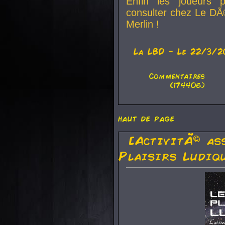
Enfin les joueurs p
consulter chez Le DÃ
Merlin !
La
LBD
- Le 22/3/2
Commentaires
(174406)
haut de page
[ActivitÃ© as
Plaisirs Ludiq