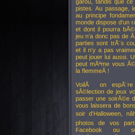
garou, tandis que ce 
pistes. Au passage, le
au principe fondamen
monde dispose d'un rÃ´
et dont il pourra bÃ©
jeu n'a donc pas de 
parties sont trÃ¨s c
et il n'y a pas vraime
peut jouer lui aussi.
peut mÃªme vous Ã©di
la flemmeÂ !
VoilÃ on espÃ¨re 
sÃ©lection de jeux vo
passer une soirÃ©e d
vous laissera de bons
soir d'Halloween, nâ
photos de vos parti
Facebook ou su