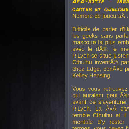
ApÃ©ritif - Ter
cartes et quelqu
Nombre de joueursÂ :
Difficile de parler d
les geeks sans parle
mascotte la plus emb
avec le dÃ©, le mee
R'Lyeh se situe juste
Cthulhu inventÃ© par
chez Edge, conÃ§u par
Kelley Hensing.
Vous vous retrouvez 
qui auraient peut-Ã
avant de s'aventurer
R'Lyeh. La Â«Â cit
terrible Cthulhu et i
mentale d'y rester 
termes, vous devez fu