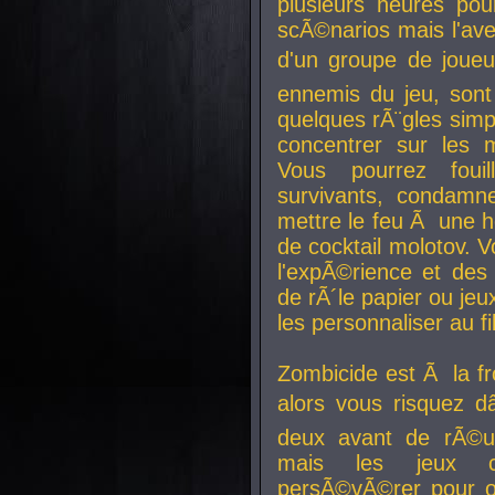
plusieurs heures pour
scÃ©narios mais l'av
d'un groupe de joueur
ennemis du jeu, sont
quelques rÃ¨gles simp
concentrer sur les 
Vous pourrez foui
survivants, condamn
mettre le feu Ã une
de cocktail molotov. 
l'expÃ©rience et de
de rÃ´le papier ou je
les personnaliser au fil
Zombicide est Ã la fr
alors vous risquez d
deux avant de rÃ©us
mais les jeux co
persÃ©vÃ©rer pour ob