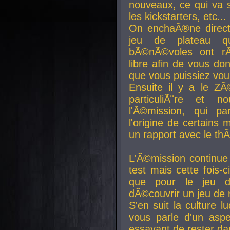
nouveaux, ce qui va so
les kickstarters, etc...
On enchaÃ®ne direct
jeu de plateau q
bÃ©nÃ©voles ont rÃ
libre afin de vous don
que vous puissiez vou
Ensuite il y a le ZÃ
particuliÃ¨re et 
l'Ã©mission, qui pa
l'origine de certains
un rapport avec le th
L'Ã©mission continue
test mais cette fois-c
que pour le jeu d
dÃ©couvrir un jeu de r
S'en suit la culture l
vous parle d'un aspe
essayant de rester da