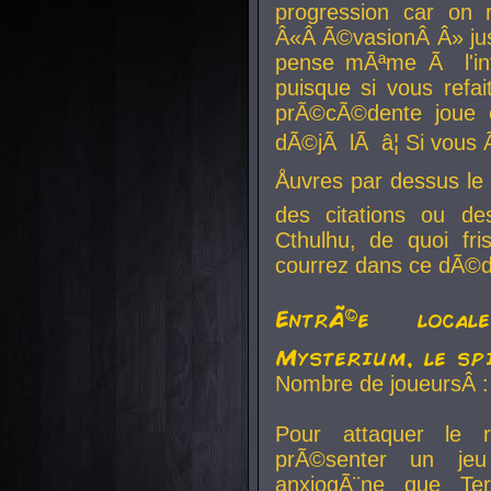
progression car on 
Â«Â Ã©vasionÂ Â» jusq
pense mÃªme Ã l'inf
puisque si vous refai
prÃ©cÃ©dente joue e
dÃ©jÃ lÃ â¦ Si vous 
Åuvres par dessus l
des citations ou d
Cthulhu, de quoi f
courrez dans ce dÃ©da
EntrÃ©e local
Mysterium, le sp
Nombre de joueursÂ :
Pour attaquer le 
prÃ©senter un je
anxiogÃ¨ne que Te