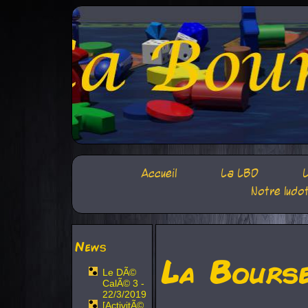
Accueil
La LBD
L
Notre ludo
News
La Bours
Le DÃ©
CalÃ© 3 -
22/3/2019
[ActivitÃ©