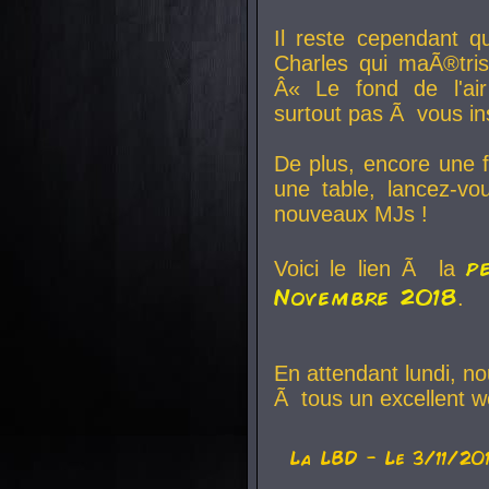
Il reste cependant q
Charles qui maÃ®tri
Â« Le fond de l'air
surtout pas Ã vous ins
De plus, encore une f
une table, lancez-v
nouveaux MJs !
p
Voici le lien Ã la
Novembre 2018
.
En attendant lundi, n
Ã tous un excellent w
La
LBD
- Le 3/11/20