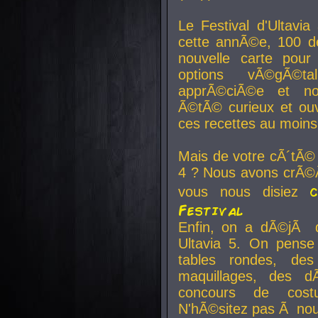
Le Festival d'Ultavia
cette annÃ©e, 100 de
nouvelle carte pour
options vÃ©gÃ©t
apprÃ©ciÃ©e et no
Ã©tÃ© curieux et ouv
ces recettes au moins
Mais de votre cÃ´tÃ©
4 ? Nous avons crÃ©Ã
vous nous disiez
Festival
Enfin, on a dÃ©jÃ de
Ultavia 5. On pens
tables rondes, des
maquillages, des d
concours de cost
N'hÃ©sitez pas Ã nous