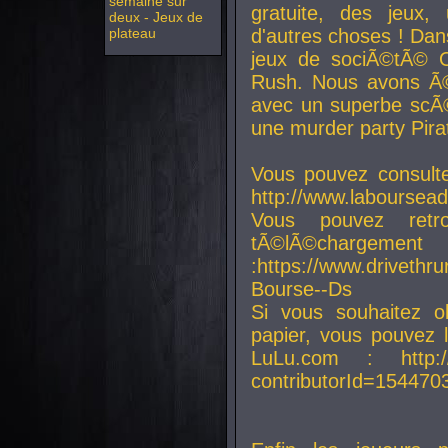
semaine sur
gratuite, des jeux,
deux - Jeux de
plateau
d'autres choses ! Da
jeux de sociÃ©tÃ© O
Rush. Nous avons Ã©
avec un superbe scÃ©
une murder party Pira
Vous pouvez consulte
http://www.laboursead
Vous pouvez ret
tÃ©lÃ©chargement
:https://www.driveth
Bourse--Ds
Si vous souhaitez o
papier, vous pouvez 
LuLu.com : http://w
contributorId=154470