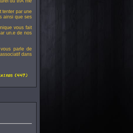
lturel du thÃ¨me
t tenter par une
s ainsi que ses
onique vous fait
par un.e de nos
 vous parle de
associatif dans
aires (447)