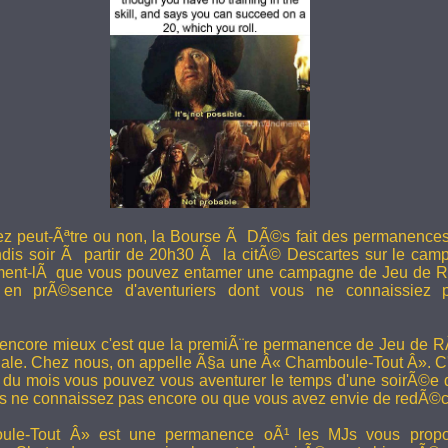
ez peut-Ãªtre ou non, la Bourse Ã DÃ©s fait des permanence
undis soir Ã partir de 20h30 Ã la citÃ© Descartes sur le camp
ent-lÃ que vous pouvez entamer une campagne de Jeu de R
en prÃ©sence d'aventuriers dont vous ne connaissiez pa
 encore mieux c'est que la premiÃ¨re permanence de Jeu de 
ale. Chez nous, on appelle Ã§a une Â« Chamboule-Tout Â». C'
i du mois vous pouvez vous aventurer le temps d'une soirÃ©e
s ne connaissez pas encore ou que vous avez envie de redÃ©co
le-Tout Â» est une permanence oÃ¹ les MJs vous propos