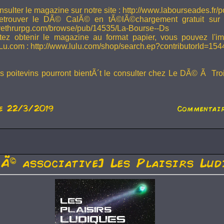
sulter le magazine sur notre site : http://www.labourseades.fr/
etrouver le DÃ© CalÃ© en tÃ©lÃ©chargement gratuit sur
ivethrurpg.com/browse/pub/14535/La-Bourse--Ds
tez obtenir le magazine au format papier, vous pouvez l'i
Lu.com : http://www.lulu.com/shop/search.ep?contributorId=15
rs poitevins pourront bientÃ´t le consulter chez Le DÃ© Ã Tr
e 22/3/2019
Commentair
tÃ© associative] Les Plaisirs Lud