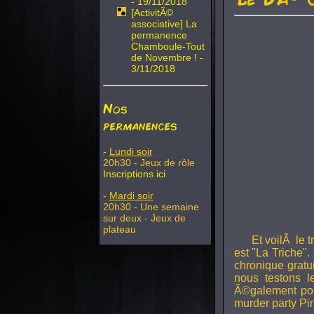
- 19/11/2018
[ActivitÃ©
associative] La
permanence
Chamboule-Tout
de Novembre ! -
3/11/2018
Nos
permanences
-
Lundi soir
20h30 - Jeux de rôle
Inscriptions ici
-
Mardi soir
20h30 - Une semaine
sur deux - Jeux de
plateau
Et voilÃ le 
est "La Triche".
chronique gratu
nous testons 
Ã©galement pou
murder party Pir