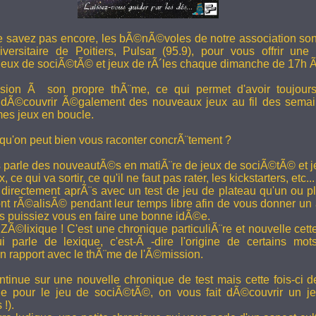
e savez pas encore, les bÃ©nÃ©voles de notre association son
versitaire de Poitiers, Pulsar (95.9), pour vous offrir une
eux de sociÃ©tÃ© et jeux de rÃ´les chaque dimanche de 17h 
ion Ã son propre thÃ¨me, ce qui permet d'avoir toujour
 dÃ©couvrir Ã©galement des nouveaux jeux au fil des semai
es jeux en boucle.
 qu'on peut bien vous raconter concrÃ¨tement ?
 parle des nouveautÃ©s en matiÃ¨re de jeux de sociÃ©tÃ© et je
 ce qui va sortir, ce qu'il ne faut pas rater, les kickstarters, etc...
rectement aprÃ¨s avec un test de jeu de plateau qu'un ou p
 rÃ©alisÃ© pendant leur temps libre afin de vous donner un a
us puissiez vous en faire une bonne idÃ©e.
e ZÃ©lixique ! C'est une chronique particuliÃ¨re et nouvelle c
i parle de lexique, c'est-Ã -dire l'origine de certains mo
rapport avec le thÃ¨me de l'Ã©mission.
tinue sur une nouvelle chronique de test mais cette fois-ci de
ue pour le jeu de sociÃ©tÃ©, on vous fait dÃ©couvrir un je
 !).