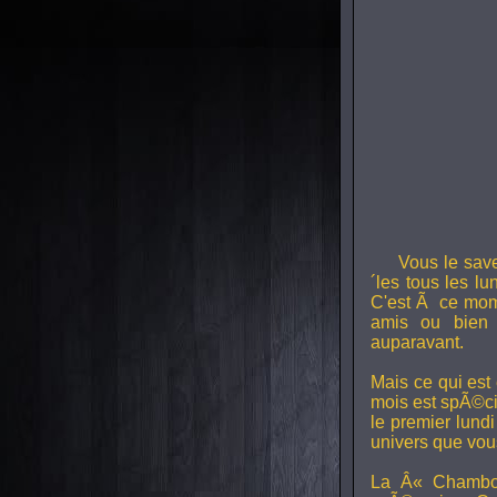
Vous le sav
´les tous les l
C'est Ã ce mom
amis ou bien 
auparavant.
Mais ce qui est
mois est spÃ©ci
le premier lund
univers que vou
La Â« Chambou