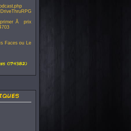
podcast.php
 DriveThruRPG
mprimer Ã prix
44703
ois Faces ou Le
es (174382)
iques