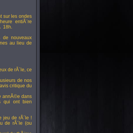
t sur les ondes
 heure entiÃ¨re
Ã 18h.
s de nouveaux
nes au lieu de
ux de rÃ´le, ce
lusieurs de nos
vis critique du
ette annÃ©e dans
ts qui ont bien
 jeu de rÃ´le !
u de rÃ´le (ou