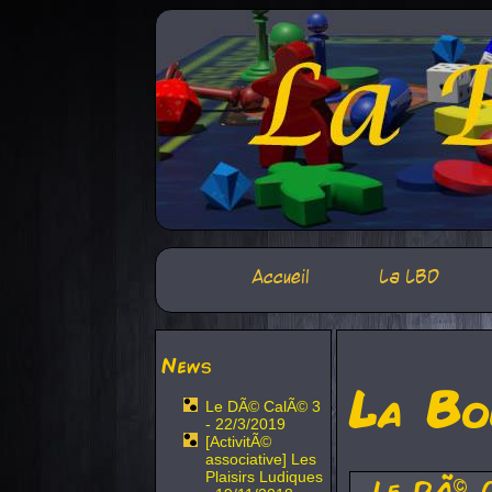
Accueil
La LBD
News
La Bo
Le DÃ© CalÃ© 3
- 22/3/2019
[ActivitÃ©
associative] Les
Plaisirs Ludiques
Le DÃ© 