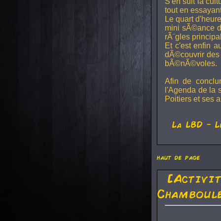
S'en suit la cul
tout en essayan
Le quart d'heure
mini sÃ©ance de
rÃ¨gles principa
Et c'est enfin a
dÃ©couvrir des 
bÃ©nÃ©voles.
Afin de conclu
l'Agenda de la 
Poitiers et ses a
La
LBD
- L
haut de page
[Activi
Chamboule