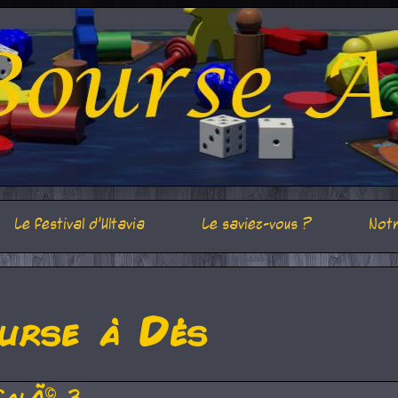
Le festival d'Ultavia
Le saviez-vous ?
Notr
urse à Dés
CalÃ© 3