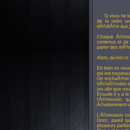
Si vous ne l
de la radio uni
dÃ©diÃ©e aux j
Chaque Ã©miss
contenus et de
parler des mÃªm
Alors, qu'est-ce
Eh bien on vous
qui est nouveaux,
On enchaÃ®ne di
bÃ©nÃ©voles ont
jeu afin que vo
Ensuite il y a l
l'Ã©mission, qu
Ã©videmment un 
L'Ã©mission con
Donc, pareil q
plusieurs parfois