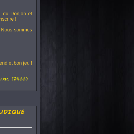
ra du
Donjon et
scrire !
s ! Nous sommes
nd et bon jeu !
ires (2466)
udique