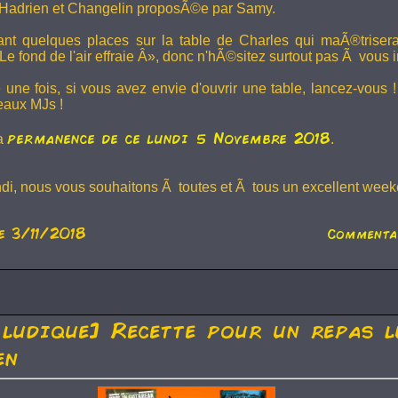
Hadrien et
Changelin
proposÃ©e par Samy.
dant quelques places sur la table de Charles qui maÃ®trise
e fond de l'air effraie Â», donc n'hÃ©sitez surtout pas Ã vous in
 une fois, si vous avez envie d'ouvrir une table, lancez-vou
eaux MJs !
permanence de ce lundi 5 Novembre 2018
la
.
ndi, nous vous souhaitons Ã toutes et Ã tous un excellent weeke
e 3/11/2018
Commenta
 ludique] Recette pour un repas l
en