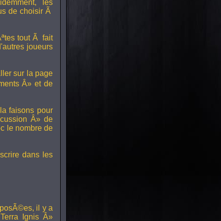
idemment, les
us de choisir Ã
tes tout Ã fait
'autres joueurs
ller sur la page
ments Â» et de
a faisons pour
scussion Â» de
ec le nombre de
scrire dans les
posÃ©es, il y a
erra Ignis Â»