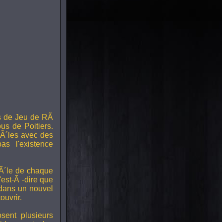
s de Jeu de RÃ
us de Poitiers.
Ã´les avec des
s l'existence
RÃ´le de chaque
est-Ã -dire que
 dans un nouvel
uvrir.
ent plusieurs