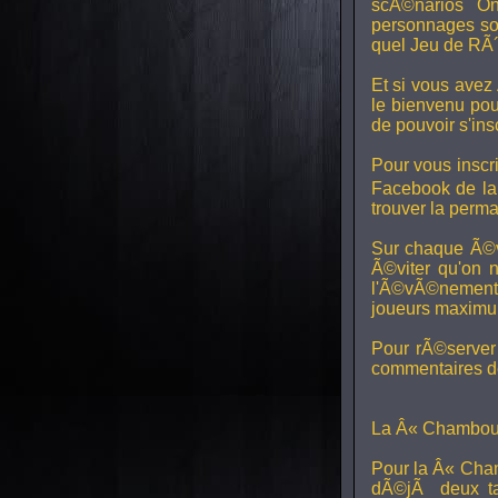
scÃ©narios On
personnages son
quel Jeu de RÃ´
Et si vous avez
le bienvenu pou
de pouvoir s'in
Pour vous inscri
Facebook de l
trouver la perm
Sur chaque Ã©v
Ã©viter qu'on 
l'Ã©vÃ©nement, 
joueurs maximum 
Pour rÃ©server 
commentaires de
La Â« Chamboul
Pour la Â« Cham
dÃ©jÃ deux ta