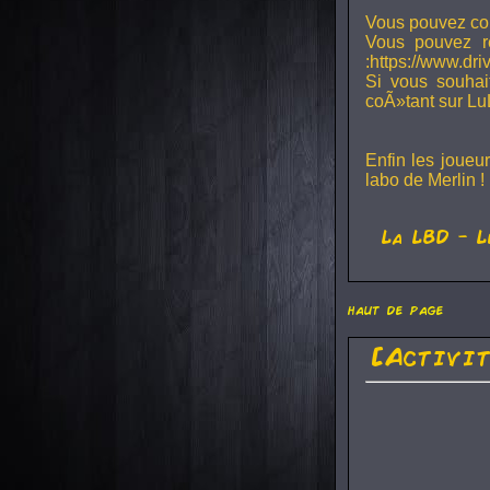
Vous pouvez con
Vous pouvez r
:https://www.dr
Si vous souhai
coÃ»tant sur Lu
Enfin les joueu
labo de Merlin !
La
LBD
- L
haut de page
[Activi