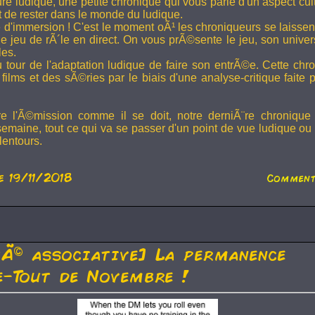
ture ludique, une petite chronique qui vous parle d'un aspect cu
t de rester dans le monde du ludique.
 d'immersion ! C'est le moment oÃ¹ les chroniqueurs se laissen
 jeu de rÃ´le en direct. On vous prÃ©sente le jeu, son univer
les.
u tour de l'adaptation ludique de faire son entrÃ©e. Cette chr
films et des sÃ©ries par le biais d'une analyse-critique faite 
re l'Ã©mission comme il se doit, notre derniÃ¨re chronique
semaine, tout ce qui va se passer d'un point de vue ludique ou 
lentours.
e 19/11/2018
Comment
tÃ© associative] La permanence
-Tout de Novembre !