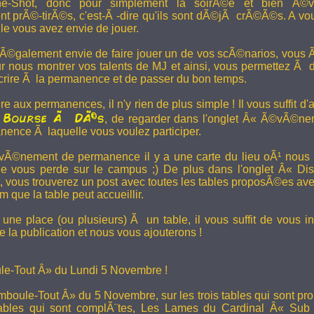
e-Shot, donc pour simplement la soirÃ©e et bien Ã©v
t prÃ©-tirÃ©s, c'est-Ã -dire qu'ils sont dÃ©jÃ crÃ©Ã©s. A vo
le vous avez envie de jouer.
 Ã©galement envie de faire jouer un de vos scÃ©narios, vous Ãª
r nous montrer vos talents de MJ et ainsi, vous permettez Ã d
scrire Ã la permanence et de passer du bon temps.
re aux permanences, il n'y rien de plus simple ! Il vous suffit d'a
Bourse Ã DÃ©s
a
, de regarder dans l'onglet Â« Ã©vÃ©ne
anence Ã laquelle vous voulez participer.
Ã©nement de permanence il y a une carte du lieu oÃ¹ nous l
ne vous perde sur le campus ;) De plus dans l'onglet Â« Di
vous trouverez un post avec toutes les tables proposÃ©es av
que la table peut accueillir.
une place (ou plusieurs) Ã un table, il vous suffit de vous in
 la publication et nous vous ajouterons !
e-Tout Â» du Lundi 5 Novembre !
boule-Tout Â» du 5 Novembre, sur les trois tables qui sont pro
bles qui sont complÃ¨tes,
Les Lames du Cardinal
Â« Sub T