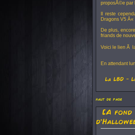
proposÃ©e par 
Il reste cepen
Dragons V5
Â« L
De plus, encore
friands de nouv
Voici le lien Ã 
En attendant lu
La
LBD
- L
haut de page
[A fond
d'Hallowe