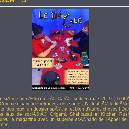
troisiÃ¨me numÃ©ro du DÃ© CalÃ©, sorti en mars 2019 :) Le thÃ
 Comme d'habitude retrouvez des sorties, l'actualitÃ© ludifiÃ©e
ite, des jeux, un dossier spÃ©cial et bien d'autres choses ! 
les jeux de sociÃ©tÃ© Origami, Shahrazad et Kitchen Rus
rvu le magazine avec un superbe scÃ©nario de l'Appel de 
ates.