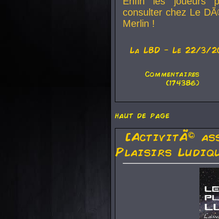
Enfin les joueurs p
consulter chez Le DÃ
Merlin !
La
LBD
- Le 22/3/2
Commentaires
(174386)
haut de page
[ActivitÃ© as
Plaisirs Ludiq