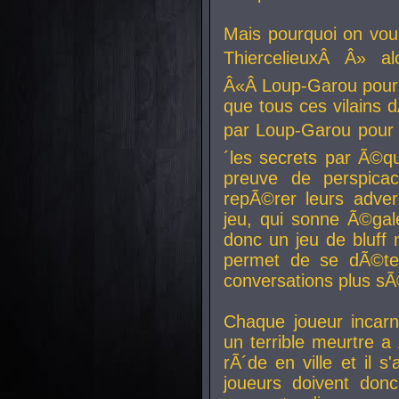
Mais pourquoi on vo
ThiercelieuxÂ Â» al
Â«Â Loup-Garou pour 
que tous ces vilain
par Loup-Garou pour u
´les secrets par Ã©qu
preuve de perspica
repÃ©rer leurs adver
jeu, qui sonne Ã©gale
donc un jeu de bluff 
permet de se dÃ©te
conversations plus sÃ
Chaque joueur incar
un terrible meurtre 
rÃ´de en ville et il s
joueurs doivent donc 