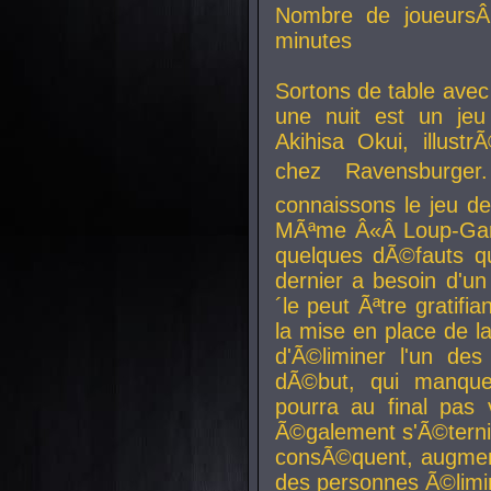
Nombre de joueurs
minutes
Sortons de table ave
une nuit est un je
Akihisa Okui, illus
chez Ravensburger.
connaissons le jeu d
MÃªme Â«Â Loup-Garo
quelques dÃ©fauts qu
dernier a besoin d'un
´le peut Ãªtre gratifi
la mise en place de l
d'Ã©liminer l'un des
dÃ©but, qui manque
pourra au final pas 
Ã©galement s'Ã©ternis
consÃ©quent, augment
des personnes Ã©limi