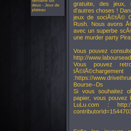
semaine sur
gratuite, des jeux,
deux - Jeux de
plateau
d'autres choses ! Da
jeux de sociÃ©tÃ© O
Rush. Nous avons Ã©
avec un superbe scÃ©
une murder party Pira
Vous pouvez consulte
http://www.laboursead
Vous pouvez ret
tÃ©lÃ©chargement
:https://www.driveth
Bourse--Ds
Si vous souhaitez o
papier, vous pouvez 
LuLu.com : http://w
contributorId=154470