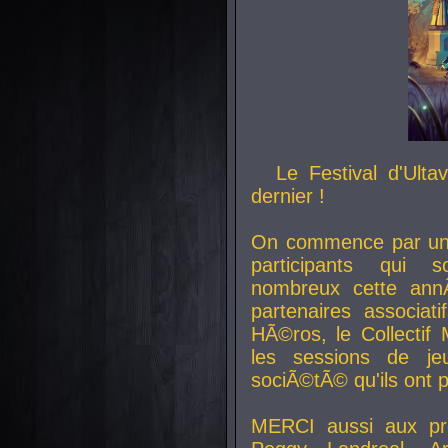
Le Festival d'Ult
dernier !
On commence par un 
participants qui s
nombreux cette an
partenaires associat
HÃ©ros, le Collecti
les sessions de j
sociÃ©tÃ© qu'ils ont
MERCI aussi aux pro