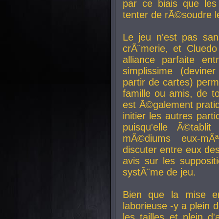
par ce biais que le
tenter de rÃ©soudre l
Le jeu n'est pas san
crÃ¨merie, et Clued
alliance parfaite e
simplissime (devine
partir de cartes) perm
famille ou amis, de t
est Ã©galement prati
initier les autres par
puisqu'elle Ã©tabli
mÃ©diums eux-mÃ
discuter entre eux de
avis sur les supposit
systÃ¨me de jeu.
Bien que la mise e
laborieuse -y a plein 
les tailles et plein d