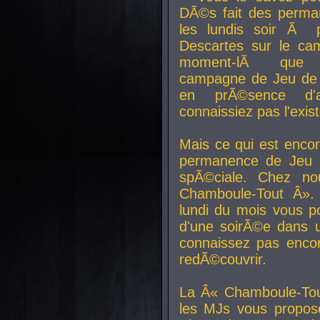
DÃ©s fait des perma
les lundis soir Ã 
Descartes sur le ca
moment-lÃ que v
campagne de Jeu de 
en prÃ©sence d'a
connaissiez pas l'exi
Mais ce qui est encor
permanence de Jeu 
spÃ©ciale. Chez n
Chamboule-Tout Â». 
lundi du mois vous p
d'une soirÃ©e dans 
connaissez pas enco
redÃ©couvrir.
La Â« Chamboule-Tou
les MJs vous propos