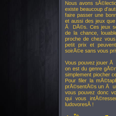
Nous avons sÃ©lectio
existe beaucoup d'autr
faire passer une bon
et aussi des jeux que
Ã DÃ©s. Ces jeux son
de la chance, louab
proche de chez vous.
petit prix et peuve
soirÃ©e sans vous pr
Vous pouvez jouer Ã 
on est du genre gÃ©n
simplement piocher ce
Pour filer la mÃ©tap
prÃ©sentÃ©s un Ã un
vous pouvez donc vo
qui vous intÃ©resse
ludovoresÂ !