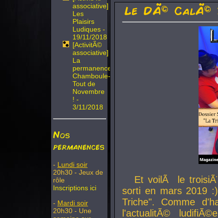
associative]
Le DÃ© CalÃ© 
Les
Plaisirs
Ludiques -
19/11/2018
[ActivitÃ©
associative]
La
permanence
Chamboule-
Tout de
Novembre
! -
3/11/2018
Nos
permanences
-
Lundi soir
20h30 - Jeux de
Et voilÃ le troi
rôle
Inscriptions ici
sorti en mars 2019 :)
Triche". Comme d'ha
-
Mardi soir
20h30 - Une
l'actualitÃ© ludifi