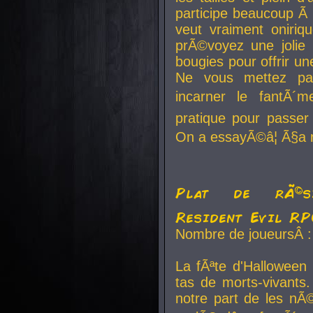
participe beaucoup Ã 
veut vraiment oniriq
prÃ©voyez une jolie
bougies pour offrir un
Ne vous mettez pa
incarner le fantÃ´m
pratique pour passer 
On a essayÃ©â¦ Ã§a n
Plat de rÃ©sis
Resident Evil R
Nombre de joueursÂ :
La fÃªte d'Halloween
tas de morts-vivants.
notre part de les nÃ©