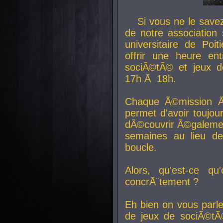
Si vous ne le sav
de notre association 
universitaire de Poit
offrir une heure en
sociÃ©tÃ© et jeux d
17h Ã 18h.
Chaque Ã©mission Ã
permet d'avoir toujo
dÃ©couvrir Ã©galemen
semaines au lieu d
boucle.
Alors, qu'est-ce qu
concrÃ¨tement ?
Eh bien on vous parl
de jeux de sociÃ©tÃ©