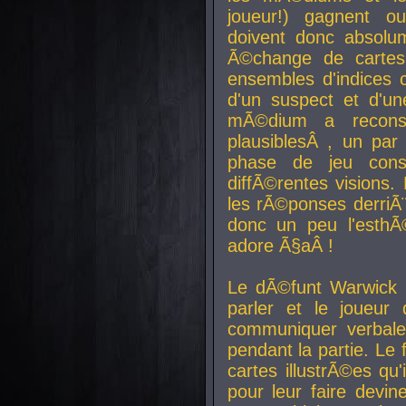
joueur!) gagnent o
doivent donc absolum
Ã©change de cartes
ensembles d'indices c
d'un suspect et d'u
mÃ©dium a reconst
plausiblesÂ , un pa
phase de jeu cons
diffÃ©rentes visions.
les rÃ©ponses derriÃ¨
donc un peu l'esthÃ
adore Ã§aÂ !
Le dÃ©funt Warwick 
parler et le joueur q
communiquer verbale
pendant la partie. Le
cartes illustrÃ©es q
pour leur faire devin