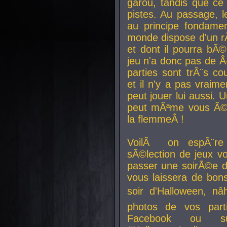
garou, tandis que ce 
pistes. Au passage, le
au principe fondamen
monde dispose d'un rÃ´
et dont il pourra bÃ©
jeu n'a donc pas de 
parties sont trÃ¨s c
et il n'y a pas vraime
peut jouer lui aussi.
peut mÃªme vous Ã©di
la flemmeÂ !
VoilÃ on espÃ¨re 
sÃ©lection de jeux vo
passer une soirÃ©e d
vous laissera de bons
soir d'Halloween, nâ
photos de vos parti
Facebook ou su