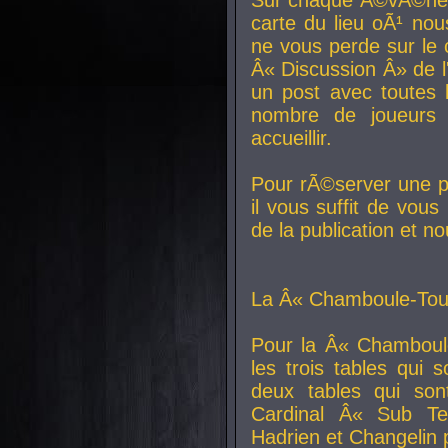
carte du lieu oÃ¹ nou
ne vous perde sur le 
Â« Discussion Â» de 
un post avec toutes 
nombre de joueurs
accueillir.
Pour rÃ©server une pl
il vous suffit de vou
de la publication et n
La Â« Chamboule-Tout
Pour la Â« Chamboul
les trois tables qui
deux tables qui so
Cardinal
Â« Sub Ter
Hadrien et
Changelin
p