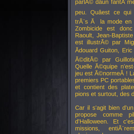
parlÃ© dâun fantÃ´me 
peu. Quâest ce qui
trÃ¨s Ã la mode en
Zombicide est donc
Raoult, Jean-Baptiste
est illustrÃ© par Mi
Ãdouard Guiton, Eric
Ã©ditÃ© par Guillot
Quelle Ã©quipe n'est
jeu est Ã©normeÂ ! La 
premiers PC portable
et contient des plat
pions et surtout, des d
Car il s'agit bien d'u
propose comme pil
d'Halloween. Et c'e
missions, entiÃ¨r