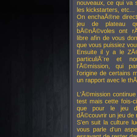
nouveaux, ce qui va so
les kickstarters, etc...
On enchaÃ®ne direct
jeu de plateau q
bÃ©nÃ©voles ont rÃ
libre afin de vous don
que vous puissiez vou
Ensuite il y a le ZÃ
particuliÃ¨re et 
l'Ã©mission, qui pa
l'origine de certains
un rapport avec le th
L'Ã©mission continue
test mais cette fois-c
que pour le jeu d
dÃ©couvrir un jeu de r
S'en suit la culture l
vous parle d'un aspe
essayant de rester da