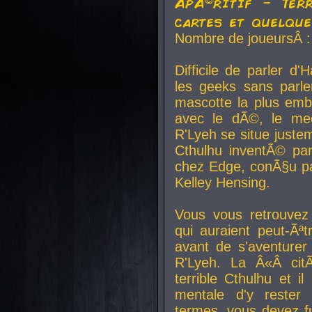
ApÃ©ritif - Ter
cartes et quelqu
Nombre de joueursÂ :
Difficile de parler d
les geeks sans parle
mascotte la plus emb
avec le dÃ©, le mee
R'Lyeh se situe juste
Cthulhu inventÃ© par
chez Edge, conÃ§u par
Kelley Hensing.
Vous vous retrouvez 
qui auraient peut-Ã
avant de s'aventurer
R'Lyeh. La Â«Â cit
terrible Cthulhu et i
mentale d'y rester 
termes, vous devez fu