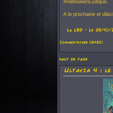
#HalloweenLudique.
A la prochaine et dâic
La
LBD
- Le 28/10/
Commentaires (2423)
haut de page
Ultavia 4 : le