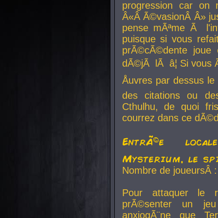
progression car on 
Â«Â Ã©vasionÂ Â» jusq
pense mÃªme Ã l'inf
puisque si vous refai
prÃ©cÃ©dente joue e
dÃ©jÃ lÃ â¦ Si vous 
Åuvres par dessus l
des citations ou d
Cthulhu, de quoi f
courrez dans ce dÃ©da
EntrÃ©e local
Mysterium, le sp
Nombre de joueursÂ :
Pour attaquer le 
prÃ©senter un je
anxiogÃ¨ne que Te