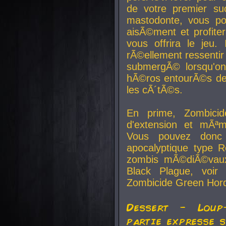
de votre premier su
mastodonte, vous po
aisÃ©ment et profite
vous offrira le jeu.
rÃ©ellement ressentir 
submergÃ© lorsqu'on 
hÃ©ros entourÃ©s de
les cÃ´tÃ©s.
En prime, Zombicide
d'extension et mÃªm
Vous pouvez donc 
apocalyptique type R
zombis mÃ©diÃ©vaux-
Black Plague, voi
Zombicide Green Hor
Dessert - Loup
partie expresse 