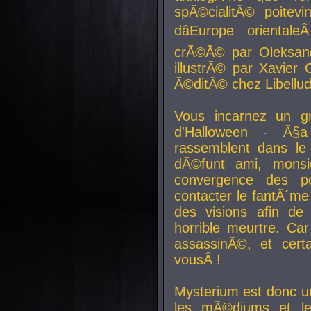
spÃ©cialitÃ© poitev
dâEurope orienta
crÃ©Ã© par Oleksand
illustrÃ© par Xavier 
Ã©ditÃ© chez Libellud
Vous incarnez un gr
d'Halloween - Ã§
rassemblent dans le
dÃ©funt ami, mons
convergence des pou
contacter le fantÃ´me
des visions afin de
horrible meurtre. Ca
assassinÃ©, et cert
vousÂ !
Mysterium est donc un
les mÃ©diums et le