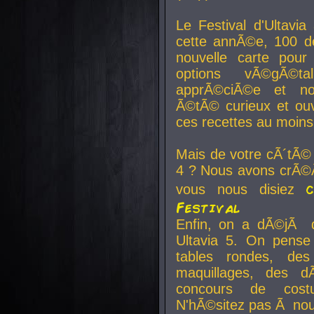
Le Festival d'Ultavia
cette annÃ©e, 100 de
nouvelle carte pour
options vÃ©gÃ©t
apprÃ©ciÃ©e et no
Ã©tÃ© curieux et ouv
ces recettes au moins
Mais de votre cÃ´tÃ©
4 ? Nous avons crÃ©Ã
vous nous disiez
Festival
Enfin, on a dÃ©jÃ de
Ultavia 5. On pens
tables rondes, des
maquillages, des d
concours de cost
N'hÃ©sitez pas Ã nous