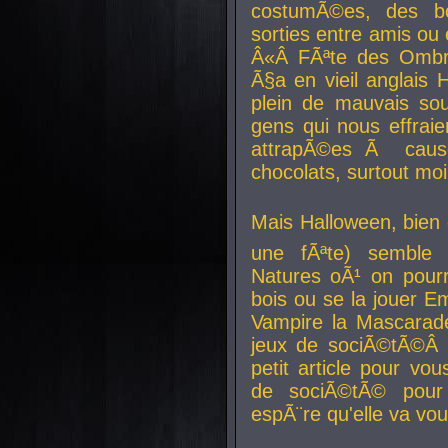
costumÃ©es, des b
sorties entre amis ou 
Â«Â FÃªte des Ombre
Ã§a en vieil anglais 
plein de mauvais sou
gens qui nous effraie
attrapÃ©es Ã caus
chocolats, surtout moi
Mais Halloween, bien q
une fÃªte) semble 
Natures oÃ¹ on pourr
bois ou se la jouer E
Vampire la Mascarade
jeux de sociÃ©tÃ©Â !
petit article pour vo
de sociÃ©tÃ© pour 
espÃ¨re qu'elle va vou