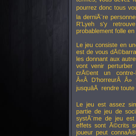
pourrez donc tous vous
la derniÃ¨re personne
R'Lyeh s'y retro
probablement folle en
Le jeu consiste en une
est de vous dÃ©barra
les donnant aux aut
vont venir perturber 
crÃ©ent un contre-
Â«Â D'horreurÂ Â» 
jusquâÃ rendre tout
Le jeu est assez si
partie de jeu de soc
systÃ¨me de jeu est
effets sont Ã©crits 
joueur peut connaÃ®