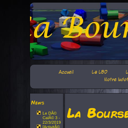
Accueil
La LBD
L
Notre ludo
News
La Bours
Le DÃ©
CalÃ© 3 -
22/3/2019
[ActivitÃ©