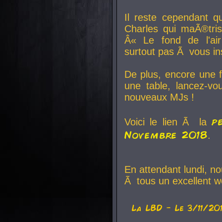
Il reste cependant q
Charles qui maÃ®tri
Â« Le fond de l'air
surtout pas Ã vous ins
De plus, encore une f
une table, lancez-v
nouveaux MJs !
p
Voici le lien Ã la
Novembre 2018
.
En attendant lundi, n
Ã tous un excellent w
La
LBD
- Le 3/11/20