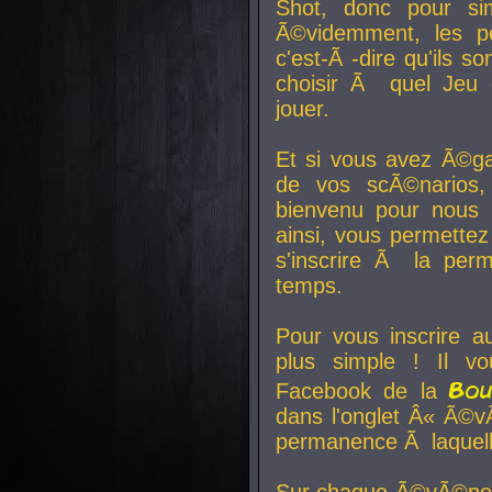
Shot, donc pour si
Ã©videmment, les pe
c'est-Ã -dire qu'ils
choisir Ã quel Jeu 
jouer.
Et si vous avez Ã©ga
de vos scÃ©narios,
bienvenu pour nous 
ainsi, vous permettez
s'inscrire Ã la per
temps.
Pour vous inscrire a
plus simple ! Il vo
Bo
Facebook de la
dans l'onglet Â« Ã©v
permanence Ã laquelle
Sur chaque Ã©vÃ©nem