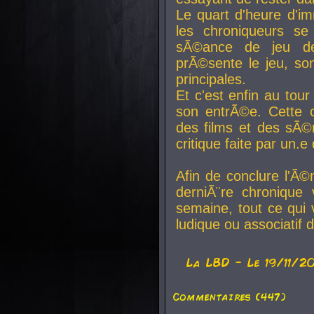
Le quart d'heure d'i
les chroniqueurs se
sÃ©ance de jeu de
prÃ©sente le jeu, son
principales.
Et c'est enfin au tour
son entrÃ©e. Cette c
des films et des sÃ©r
critique faite par un
Afin de conclure l'Ã©
derniÃ¨re chronique
semaine, tout ce qui 
ludique ou associatif 
La
LBD
- Le 19/11/2
Commentaires (447)