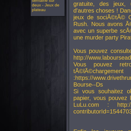
semaine sur
gratuite, des jeux,
deux - Jeux de
plateau
d'autres choses ! Da
jeux de sociÃ©tÃ© O
Rush. Nous avons Ã©
avec un superbe scÃ©
une murder party Pira
Vous pouvez consulte
http://www.laboursead
Vous pouvez ret
tÃ©lÃ©chargement
:https://www.driveth
Bourse--Ds
Si vous souhaitez o
papier, vous pouvez 
LuLu.com : http://w
contributorId=154470