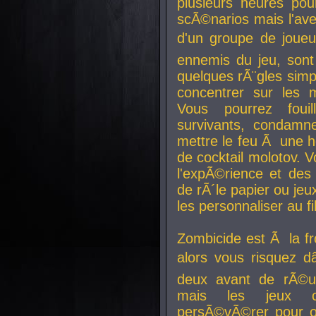
plusieurs heures pour
scÃ©narios mais l'av
d'un groupe de joueur
ennemis du jeu, sont
quelques rÃ¨gles simp
concentrer sur les 
Vous pourrez foui
survivants, condamn
mettre le feu Ã une
de cocktail molotov. 
l'expÃ©rience et de
de rÃ´le papier ou je
les personnaliser au fil
Zombicide est Ã la fr
alors vous risquez d
deux avant de rÃ©us
mais les jeux co
persÃ©vÃ©rer pour ob