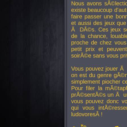
Nous avons sÃ©lectio
existe beaucoup d'autr
faire passer une bon
et aussi des jeux que
Ã DÃ©s. Ces jeux son
de la chance, louab
proche de chez vous.
petit prix et peuve
soirÃ©e sans vous pr
Vous pouvez jouer Ã 
on est du genre gÃ©n
simplement piocher ce
Pour filer la mÃ©tap
prÃ©sentÃ©s un Ã un
vous pouvez donc vo
qui vous intÃ©resse
ludovoresÂ !