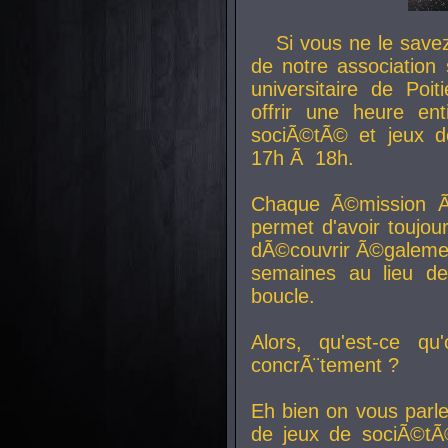
Si vous ne le sav
de notre association 
universitaire de Poit
offrir une heure en
sociÃ©tÃ© et jeux d
17h Ã 18h.
Chaque Ã©mission Ã
permet d'avoir toujo
dÃ©couvrir Ã©galemen
semaines au lieu d
boucle.
Alors, qu'est-ce qu
concrÃ¨tement ?
Eh bien on vous parl
de jeux de sociÃ©tÃ©