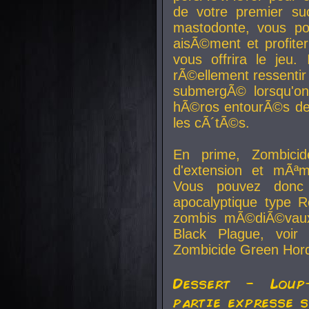
de votre premier su
mastodonte, vous po
aisÃ©ment et profite
vous offrira le jeu.
rÃ©ellement ressentir 
submergÃ© lorsqu'on 
hÃ©ros entourÃ©s de
les cÃ´tÃ©s.
En prime, Zombicide
d'extension et mÃªm
Vous pouvez donc 
apocalyptique type R
zombis mÃ©diÃ©vaux-
Black Plague, voi
Zombicide Green Hor
Dessert - Loup
partie expresse 