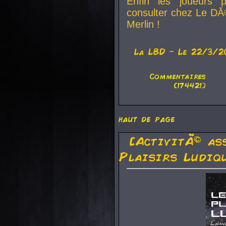
Enfin les joueurs p
consulter chez Le DÃ
Merlin !
La
LBD
- Le 22/3/2
Commentaires
(174421)
haut de page
[ActivitÃ© as
Plaisirs Ludiq