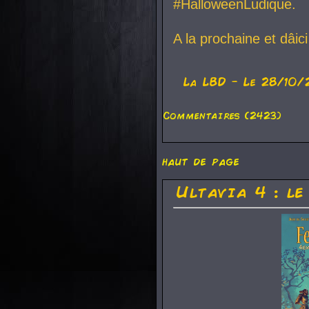
#HalloweenLudique.
A la prochaine et dâic
La
LBD
- Le 28/10/
Commentaires (2423)
haut de page
Ultavia 4 : le