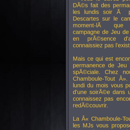
DÃ©s fait des perma
les lundis soir Ã 
Descartes sur le ca
moment-lÃ que v
campagne de Jeu de 
en prÃ©sence d'a
connaissiez pas l'exi
Mais ce qui est encor
permanence de Jeu 
spÃ©ciale. Chez n
Chamboule-Tout Â». 
lundi du mois vous p
d'une soirÃ©e dans 
connaissez pas enco
redÃ©couvrir.
La Â« Chamboule-Tou
les MJs vous propos