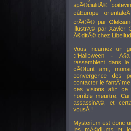
spÃ©cialitÃ© poitev
dâEurope orienta
crÃ©Ã© par Oleksand
illustrÃ© par Xavier 
Ã©ditÃ© chez Libellud
Vous incarnez un gr
d'Halloween - Ã§
rassemblent dans le
dÃ©funt ami, mons
convergence des pou
contacter le fantÃ´me
des visions afin de
horrible meurtre. Ca
assassinÃ©, et cert
vousÂ !
Mysterium est donc un
les mÃ©diums et le