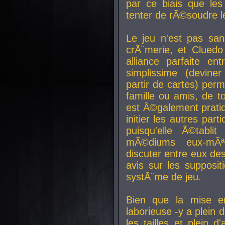
par ce biais que le
tenter de rÃ©soudre l
Le jeu n'est pas san
crÃ¨merie, et Clued
alliance parfaite e
simplissime (devine
partir de cartes) perm
famille ou amis, de t
est Ã©galement prati
initier les autres par
puisqu'elle Ã©tabli
mÃ©diums eux-mÃ
discuter entre eux de
avis sur les supposit
systÃ¨me de jeu.
Bien que la mise e
laborieuse -y a plein 
les tailles et plein d