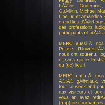
Peggy Landreal, A
KÃ©vin Guillemont
GuÃ©rin, Michael Maur
Libellud et Amandine H
grand lieu d'Ã©chang
des professions lud
participants et prÃ©se
MERCI aussi Ã nos pa
Poitiers, l'Universit
nous ont soutenu, log
et sans qui le Festiv
eu (de) lieu !
MERCI enfin Ã tous
Ã©tÃ© gÃ©niaux, v
tout ce week-end pour
aux visiteurs et aux
vous en avez retirÃ
(trop) de courbatures.