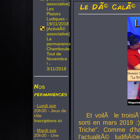
associative]
Le DÃ© CalÃ© 
Les
Plaisirs
Ludiques -
19/11/2018
[ActivitÃ©
associative]
La
permanence
Chamboule-
Tout de
Novembre
! -
3/11/2018
Nos
permanences
-
Lundi soir
20h30 - Jeux de
Et voilÃ le troi
rôle
Inscriptions ici
sorti en mars 2019 :)
Triche". Comme d'ha
-
Mardi soir
20h30 - Une
l'actualitÃ© ludifi