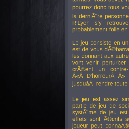
pourrez donc tous vous
la derniÃ¨re personne
R'Lyeh s'y retro
probablement folle en
Le jeu consiste en une
est de vous dÃ©barra
les donnant aux aut
vont venir perturber 
crÃ©ent un contre-
Â«Â D'horreurÂ Â» 
jusquâÃ rendre tout
Le jeu est assez si
partie de jeu de soc
systÃ¨me de jeu est
effets sont Ã©crits 
joueur peut connaÃ®