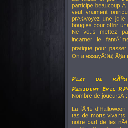
participe beaucoup Ã 
veut vraiment oniriq
prÃ©voyez une jolie
bougies pour offrir un
Ne vous mettez pa
incarner le fantÃ´m
pratique pour passer 
On a essayÃ©â¦ Ã§a n
Plat de rÃ©sis
Resident Evil R
Nombre de joueursÂ :
La fÃªte d'Halloween
tas de morts-vivants.
notre part de les nÃ©