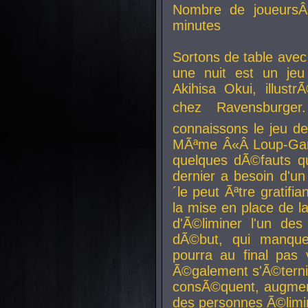
Nombre de joueurs
minutes
Sortons de table ave
une nuit est un je
Akihisa Okui, illus
chez Ravensburger.
connaissons le jeu d
MÃªme Â«Â Loup-Garo
quelques dÃ©fauts qu
dernier a besoin d'un
´le peut Ãªtre gratifi
la mise en place de l
d'Ã©liminer l'un des
dÃ©but, qui manque
pourra au final pas 
Ã©galement s'Ã©ternis
consÃ©quent, augment
des personnes Ã©limi