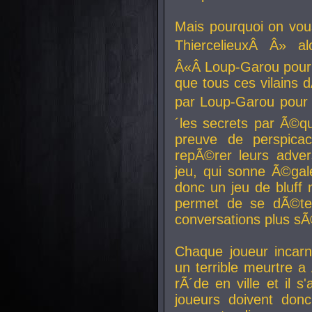
Mais pourquoi on vo
ThiercelieuxÂ Â» al
Â«Â Loup-Garou pour 
que tous ces vilain
par Loup-Garou pour u
´les secrets par Ã©qu
preuve de perspica
repÃ©rer leurs adver
jeu, qui sonne Ã©gale
donc un jeu de bluff 
permet de se dÃ©te
conversations plus sÃ
Chaque joueur incar
un terrible meurtre 
rÃ´de en ville et il s
joueurs doivent donc 