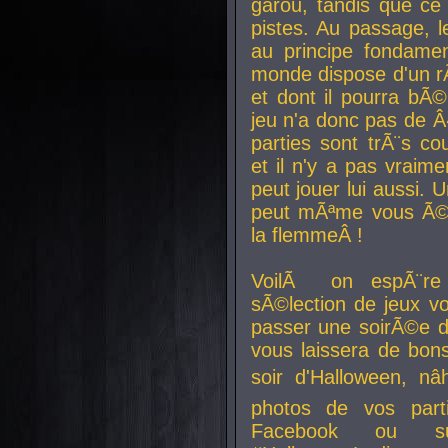
garou, tandis que ce 
pistes. Au passage, le
au principe fondamen
monde dispose d'un rÃ´
et dont il pourra bÃ©
jeu n'a donc pas de 
parties sont trÃ¨s c
et il n'y a pas vraime
peut jouer lui aussi.
peut mÃªme vous Ã©di
la flemmeÂ !
VoilÃ on espÃ¨re 
sÃ©lection de jeux vo
passer une soirÃ©e d
vous laissera de bons
soir d'Halloween, nâ
photos de vos parti
Facebook ou su