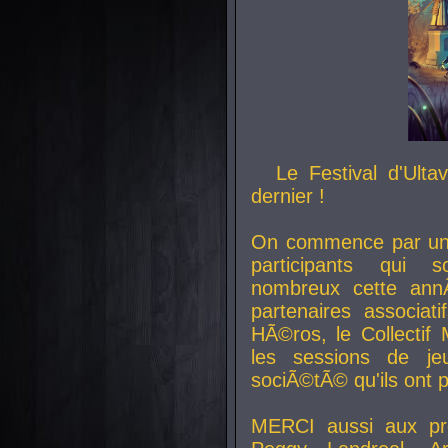
Le Festival d'Ult
dernier !
On commence par un 
participants qui s
nombreux cette an
partenaires associat
HÃ©ros, le Collecti
les sessions de j
sociÃ©tÃ© qu'ils ont
MERCI aussi aux pro