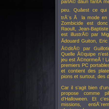
parlÃ© dâun fantÃ´me 
peu. Quâest ce qui
trÃ¨s Ã la mode en
Zombicide est donc
Raoult, Jean-Baptiste
est illustrÃ© par Mi
Ãdouard Guiton, Eric
Ã©ditÃ© par Guillot
Quelle Ã©quipe n'est
jeu est Ã©normeÂ ! La 
premiers PC portable
et contient des plat
pions et surtout, des d
Car il s'agit bien d'u
propose comme pil
d'Halloween. Et c'e
missions, entiÃ¨r