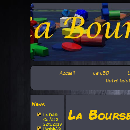
Accueil
La LBD
L
Notre ludo
News
La Bours
Le DÃ©
CalÃ© 3 -
22/3/2019
[ActivitÃ©