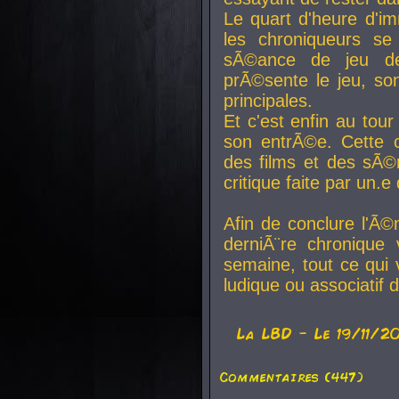
Le quart d'heure d'i
les chroniqueurs se
sÃ©ance de jeu de
prÃ©sente le jeu, son
principales.
Et c'est enfin au tour
son entrÃ©e. Cette c
des films et des sÃ©r
critique faite par un
Afin de conclure l'Ã©
derniÃ¨re chronique
semaine, tout ce qui 
ludique ou associatif 
La
LBD
- Le 19/11/2
Commentaires (447)