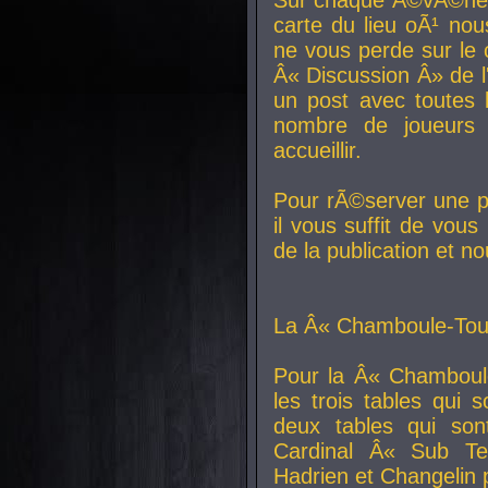
carte du lieu oÃ¹ nou
ne vous perde sur le 
Â« Discussion Â» de 
un post avec toutes 
nombre de joueurs
accueillir.
Pour rÃ©server une pl
il vous suffit de vou
de la publication et n
La Â« Chamboule-Tout
Pour la Â« Chamboul
les trois tables qui
deux tables qui so
Cardinal
Â« Sub Ter
Hadrien et
Changelin
p