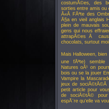
costumÃ©es, des b
sorties entre amis ou 
Â«Â FÃªte des Ombre
Ã§a en vieil anglais 
plein de mauvais sou
gens qui nous effraie
attrapÃ©es Ã caus
chocolats, surtout moi
Mais Halloween, bien q
une fÃªte) semble 
Natures oÃ¹ on pourr
bois ou se la jouer E
Vampire la Mascarade
jeux de sociÃ©tÃ©Â !
petit article pour vo
de sociÃ©tÃ© pour 
espÃ¨re qu'elle va vou