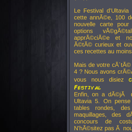
Le Festival d'Ultavia
cette annÃ©e, 100 de
nouvelle carte pour
options vÃ©gÃ©t
apprÃ©ciÃ©e et no
Ã©tÃ© curieux et ouv
ces recettes au moins
Mais de votre cÃ´tÃ©
4 ? Nous avons crÃ©Ã
vous nous disiez
Festival
Enfin, on a dÃ©jÃ de
Ultavia 5. On pens
tables rondes, des
maquillages, des d
concours de cost
N'hÃ©sitez pas Ã nous