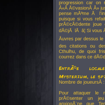
progression car on 
Â«Â Ã©vasionÂ Â» jusq
pense mÃªme Ã l'inf
puisque si vous refai
prÃ©cÃ©dente joue e
dÃ©jÃ lÃ â¦ Si vous 
Åuvres par dessus l
des citations ou d
Cthulhu, de quoi f
courrez dans ce dÃ©da
EntrÃ©e local
Mysterium, le sp
Nombre de joueursÂ :
Pour attaquer le 
prÃ©senter un je
anxiogÃ¨ne que Te