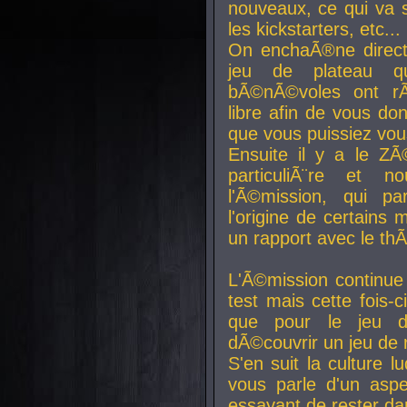
nouveaux, ce qui va so
les kickstarters, etc...
On enchaÃ®ne direct
jeu de plateau q
bÃ©nÃ©voles ont rÃ
libre afin de vous don
que vous puissiez vou
Ensuite il y a le ZÃ
particuliÃ¨re et 
l'Ã©mission, qui pa
l'origine de certains
un rapport avec le th
L'Ã©mission continue
test mais cette fois-c
que pour le jeu d
dÃ©couvrir un jeu de r
S'en suit la culture l
vous parle d'un aspe
essayant de rester da