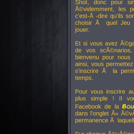
Shot, donc pour si
Ã©videmment, les pe
c'est-Ã -dire qu'ils
choisir Ã quel Jeu 
jouer.
Et si vous avez Ã©ga
de vos scÃ©narios,
bienvenu pour nous 
ainsi, vous permettez
s'inscrire Ã la per
temps.
Pour vous inscrire a
plus simple ! Il vo
Bo
Facebook de la
dans l'onglet Â« Ã©v
permanence Ã laquelle
Sur chaque Ã©vÃ©nem