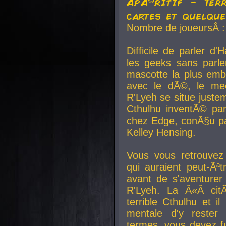
ApÃ©ritif - Ter
cartes et quelqu
Nombre de joueursÂ :
Difficile de parler d
les geeks sans parle
mascotte la plus emb
avec le dÃ©, le mee
R'Lyeh se situe juste
Cthulhu inventÃ© par
chez Edge, conÃ§u par
Kelley Hensing.
Vous vous retrouvez 
qui auraient peut-Ã
avant de s'aventurer
R'Lyeh. La Â«Â cit
terrible Cthulhu et i
mentale d'y rester 
termes, vous devez fu