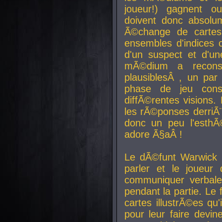
joueur!) gagnent o
doivent donc absolum
Ã©change de cartes
ensembles d'indices c
d'un suspect et d'u
mÃ©dium a reconst
plausiblesÂ , un pa
phase de jeu cons
diffÃ©rentes visions.
les rÃ©ponses derriÃ¨
donc un peu l'esthÃ
adore Ã§aÂ !
Le dÃ©funt Warwick 
parler et le joueur q
communiquer verbale
pendant la partie. Le
cartes illustrÃ©es q
pour leur faire devin