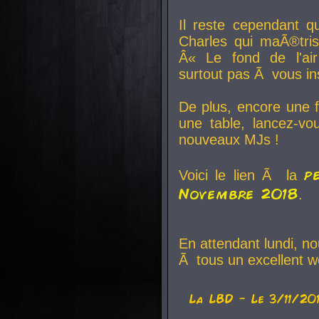
Il reste cependant q
Charles qui maÃ®tri
Â« Le fond de l'air
surtout pas Ã vous ins
De plus, encore une f
une table, lancez-v
nouveaux MJs !
p
Voici le lien Ã la
Novembre 2018
.
En attendant lundi, n
Ã tous un excellent w
La
LBD
- Le 3/11/20