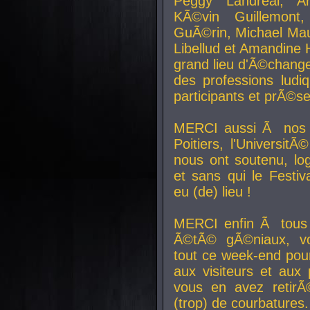
Peggy Landreal, A
KÃ©vin Guillemont
GuÃ©rin, Michael Maur
Libellud et Amandine H
grand lieu d'Ã©chang
des professions lud
participants et prÃ©se
MERCI aussi Ã nos pa
Poitiers, l'Universit
nous ont soutenu, log
et sans qui le Festiv
eu (de) lieu !
MERCI enfin Ã tous
Ã©tÃ© gÃ©niaux, v
tout ce week-end pour
aux visiteurs et aux
vous en avez retirÃ
(trop) de courbatures.