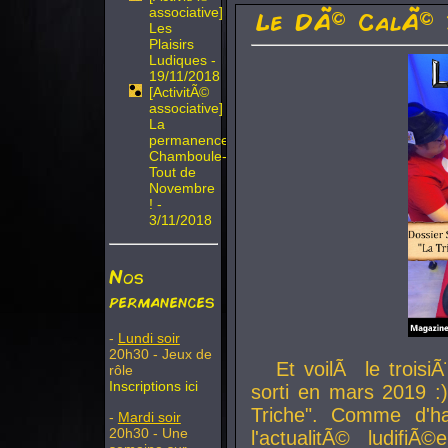
associative]
Le DÃ© CalÃ© 
Les
Plaisirs
Ludiques -
19/11/2018
[ActivitÃ©
associative]
La
permanence
Chamboule-
Tout de
Novembre
! -
3/11/2018
Nos
permanences
-
Lundi soir
20h30 - Jeux de
Et voilÃ le troi
rôle
Inscriptions ici
sorti en mars 2019 :)
Triche". Comme d'ha
-
Mardi soir
20h30 - Une
l'actualitÃ© ludifi