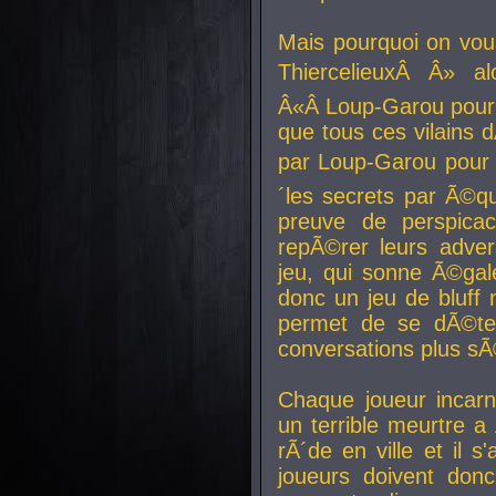
Mais pourquoi on vo
ThiercelieuxÂ Â» al
Â«Â Loup-Garou pour 
que tous ces vilain
par Loup-Garou pour u
´les secrets par Ã©qu
preuve de perspica
repÃ©rer leurs adver
jeu, qui sonne Ã©gale
donc un jeu de bluff 
permet de se dÃ©te
conversations plus sÃ
Chaque joueur incar
un terrible meurtre 
rÃ´de en ville et il s
joueurs doivent donc 