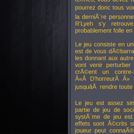
pourrez donc tous vous
la derniÃ¨re personne
R'Lyeh s'y retro
probablement folle en
Le jeu consiste en une
est de vous dÃ©barra
les donnant aux aut
vont venir perturber 
crÃ©ent un contre-
Â«Â D'horreurÂ Â» 
jusquâÃ rendre tout
Le jeu est assez si
partie de jeu de soc
systÃ¨me de jeu est
effets sont Ã©crits 
joueur peut connaÃ®