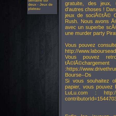
semaine sur
gratuite, des jeux,
deux - Jeux de
plateau
d'autres choses ! Da
jeux de sociÃ©tÃ© O
Rush. Nous avons Ã©
avec un superbe scÃ©
une murder party Pira
Vous pouvez consulte
http://www.laboursead
Vous pouvez ret
tÃ©lÃ©chargement
:https://www.driveth
Bourse--Ds
Si vous souhaitez o
papier, vous pouvez 
LuLu.com : http://w
contributorId=154470