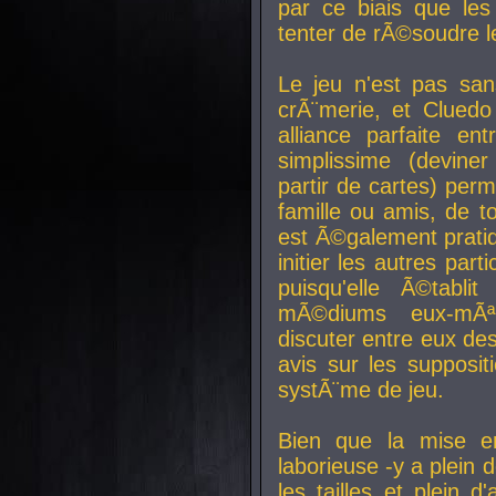
par ce biais que le
tenter de rÃ©soudre l
Le jeu n'est pas san
crÃ¨merie, et Clued
alliance parfaite e
simplissime (devine
partir de cartes) perm
famille ou amis, de t
est Ã©galement prati
initier les autres par
puisqu'elle Ã©tabli
mÃ©diums eux-mÃ
discuter entre eux de
avis sur les supposit
systÃ¨me de jeu.
Bien que la mise e
laborieuse -y a plein 
les tailles et plein d