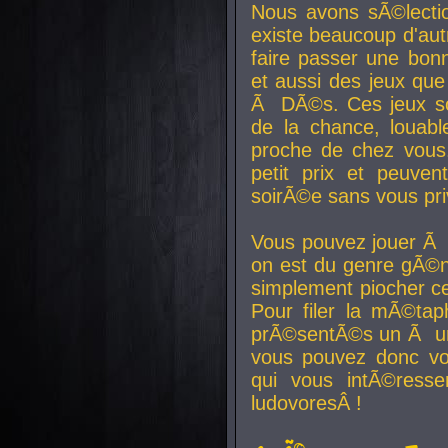
Nous avons sÃ©lectio
existe beaucoup d'autr
faire passer une bon
et aussi des jeux que
Ã DÃ©s. Ces jeux son
de la chance, louab
proche de chez vous.
petit prix et peuve
soirÃ©e sans vous pr
Vous pouvez jouer Ã 
on est du genre gÃ©n
simplement piocher ce
Pour filer la mÃ©tap
prÃ©sentÃ©s un Ã un
vous pouvez donc vo
qui vous intÃ©resse
ludovoresÂ !