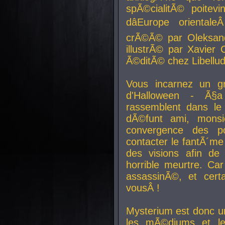
spÃ©cialitÃ© poitev
dâEurope orienta
crÃ©Ã© par Oleksand
illustrÃ© par Xavier 
Ã©ditÃ© chez Libellud
Vous incarnez un gr
d'Halloween - Ã§
rassemblent dans le
dÃ©funt ami, mons
convergence des pou
contacter le fantÃ´me
des visions afin de
horrible meurtre. Ca
assassinÃ©, et cert
vousÂ !
Mysterium est donc un
les mÃ©diums et le