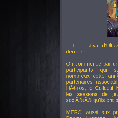
Le Festival d'Ult
dernier !
On commence par un 
participants qui s
nombreux cette an
partenaires associat
HÃ©ros, le Collecti
les sessions de j
sociÃ©tÃ© qu'ils ont
MERCI aussi aux pro