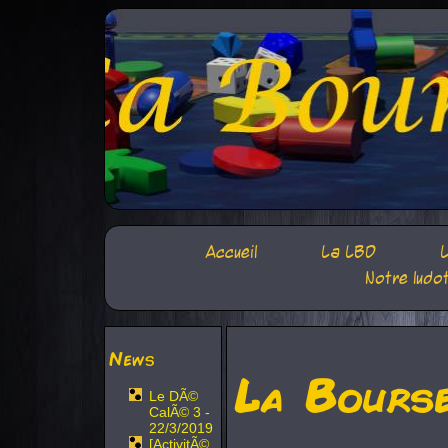
Accueil
La LBD
L
Notre ludo
News
La Bours
Le DÃ©
CalÃ© 3 -
22/3/2019
[ActivitÃ©