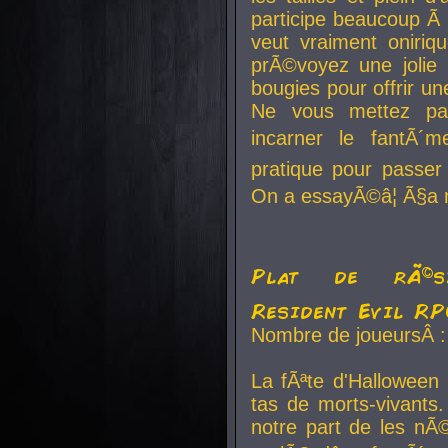
participe beaucoup Ã 
veut vraiment oniriq
prÃ©voyez une jolie
bougies pour offrir un
Ne vous mettez pa
incarner le fantÃ´m
pratique pour passer 
On a essayÃ©â¦ Ã§a n
Plat de rÃ©sis
Resident Evil R
Nombre de joueursÂ :
La fÃªte d'Halloween
tas de morts-vivants.
notre part de les nÃ©