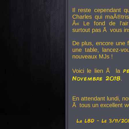
Il reste cependant q
Charles qui maÃ®tri
Â« Le fond de l'air
surtout pas Ã vous ins
De plus, encore une f
une table, lancez-v
nouveaux MJs !
p
Voici le lien Ã la
Novembre 2018
.
En attendant lundi, n
Ã tous un excellent w
La
LBD
- Le 3/11/20