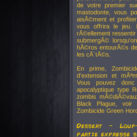
de votre premier su
mastodonte, vous po
aisÃ©ment et profite
vous offrira le jeu.
rÃ©ellement ressentir 
submergÃ© lorsqu'on 
hÃ©ros entourÃ©s de
les cÃ´tÃ©s.
En prime, Zombicide
d'extension et mÃªm
Vous pouvez donc 
apocalyptique type R
zombis mÃ©diÃ©vaux-
Black Plague, voi
Zombicide Green Hor
Dessert - Loup
partie expresse 