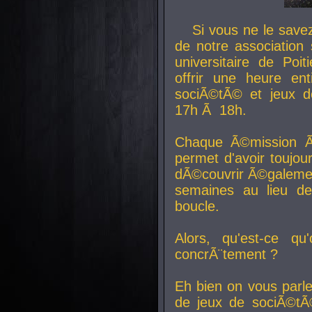
Si vous ne le sav
de notre association 
universitaire de Poit
offrir une heure en
sociÃ©tÃ© et jeux d
17h Ã 18h.
Chaque Ã©mission Ã
permet d'avoir toujo
dÃ©couvrir Ã©galemen
semaines au lieu d
boucle.
Alors, qu'est-ce qu
concrÃ¨tement ?
Eh bien on vous parl
de jeux de sociÃ©tÃ©