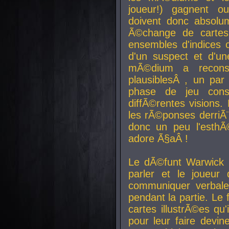
joueur!) gagnent o
doivent donc absolum
Ã©change de cartes
ensembles d'indices c
d'un suspect et d'u
mÃ©dium a reconst
plausiblesÂ , un pa
phase de jeu cons
diffÃ©rentes visions.
les rÃ©ponses derriÃ¨
donc un peu l'esthÃ
adore Ã§aÂ !
Le dÃ©funt Warwick 
parler et le joueur q
communiquer verbale
pendant la partie. Le
cartes illustrÃ©es q
pour leur faire devin