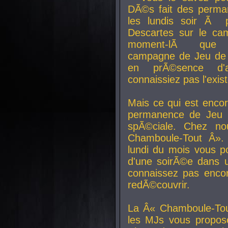
DÃ©s fait des perma
les lundis soir Ã 
Descartes sur le ca
moment-lÃ que v
campagne de Jeu de 
en prÃ©sence d'a
connaissiez pas l'exi
Mais ce qui est encor
permanence de Jeu 
spÃ©ciale. Chez n
Chamboule-Tout Â». 
lundi du mois vous p
d'une soirÃ©e dans 
connaissez pas enco
redÃ©couvrir.
La Â« Chamboule-Tou
les MJs vous propos