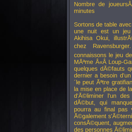
Nombre de joueurs
minutes
Sortons de table ave
une nuit est un je
Akihisa Okui, illus
chez Ravensburger.
connaissons le jeu d
MÃªme Â«Â Loup-Garo
quelques dÃ©fauts qu
dernier a besoin d'un
´le peut Ãªtre gratifi
la mise en place de l
d'Ã©liminer l'un des
dÃ©but, qui manque
pourra au final pas 
Ã©galement s'Ã©ternis
consÃ©quent, augment
des personnes Ã©limi