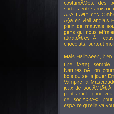
costumÃ©es, des b
sorties entre amis ou 
Â«Â FÃªte des Ombre
Ã§a en vieil anglais 
plein de mauvais sou
gens qui nous effraie
attrapÃ©es Ã caus
chocolats, surtout moi
Mais Halloween, bien q
une fÃªte) semble 
Natures oÃ¹ on pourr
bois ou se la jouer E
Vampire la Mascarade
jeux de sociÃ©tÃ©Â !
petit article pour vo
de sociÃ©tÃ© pour 
espÃ¨re qu'elle va vou