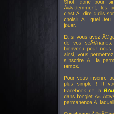
Shot, donc pour si
Ã©videmment, les pe
c'est-Ã -dire qu'ils
choisir Ã quel Jeu 
jouer.
Et si vous avez Ã©ga
de vos scÃ©narios,
bienvenu pour nous 
ainsi, vous permettez
s'inscrire Ã la per
temps.
Pour vous inscrire a
plus simple ! Il vo
Bo
Facebook de la
dans l'onglet Â« Ã©v
permanence Ã laquelle
Sur chaque Ã©vÃ©nem