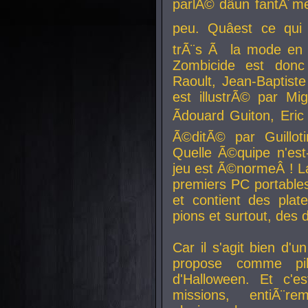
parlÃ© dâun fantÃ´me 
peu. Quâest ce qui
trÃ¨s Ã la mode en
Zombicide est donc
Raoult, Jean-Baptiste
est illustrÃ© par Mi
Ãdouard Guiton, Eric
Ã©ditÃ© par Guillot
Quelle Ã©quipe n'est
jeu est Ã©normeÂ ! La 
premiers PC portable
et contient des plat
pions et surtout, des d
Car il s'agit bien d'u
propose comme pil
d'Halloween. Et c'e
missions, entiÃ¨r