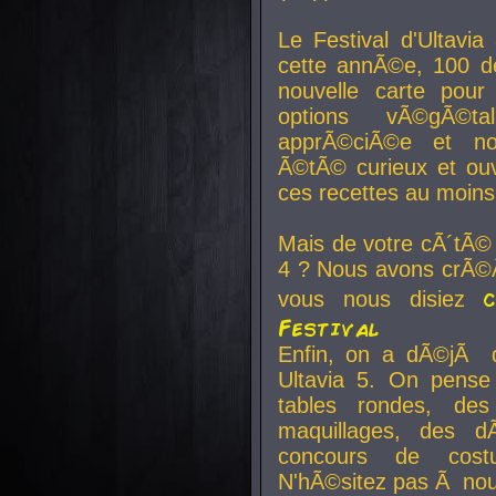
Le Festival d'Ultavia
cette annÃ©e, 100 de
nouvelle carte pour
options vÃ©gÃ©t
apprÃ©ciÃ©e et no
Ã©tÃ© curieux et ouv
ces recettes au moins
Mais de votre cÃ´tÃ©
4 ? Nous avons crÃ©Ã
vous nous disiez
Festival
Enfin, on a dÃ©jÃ de
Ultavia 5. On pens
tables rondes, des
maquillages, des d
concours de cost
N'hÃ©sitez pas Ã nous