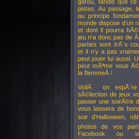
garou, tandis que ce 
pistes. Au passage, le
au principe fondamen
monde dispose d'un rÃ´
et dont il pourra bÃ©
jeu n'a donc pas de 
parties sont trÃ¨s c
et il n'y a pas vraime
peut jouer lui aussi.
peut mÃªme vous Ã©di
la flemmeÂ !
VoilÃ on espÃ¨re 
sÃ©lection de jeux vo
passer une soirÃ©e d
vous laissera de bons
soir d'Halloween, nâ
photos de vos parti
Facebook ou su