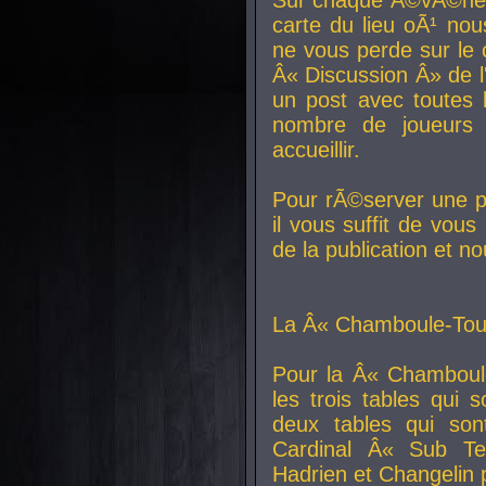
carte du lieu oÃ¹ nou
ne vous perde sur le 
Â« Discussion Â» de 
un post avec toutes 
nombre de joueurs
accueillir.
Pour rÃ©server une pl
il vous suffit de vou
de la publication et n
La Â« Chamboule-Tout
Pour la Â« Chamboul
les trois tables qui
deux tables qui so
Cardinal
Â« Sub Ter
Hadrien et
Changelin
p