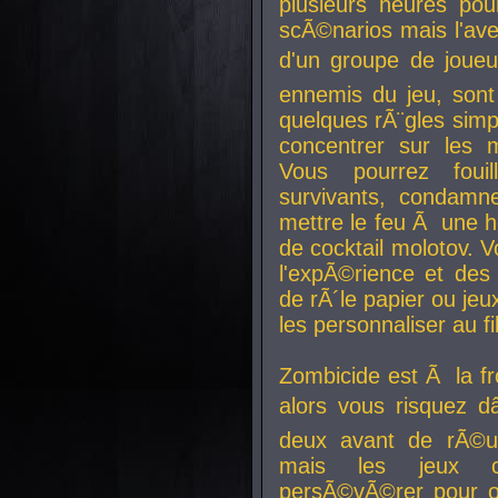
plusieurs heures pour
scÃ©narios mais l'av
d'un groupe de joueur
ennemis du jeu, sont
quelques rÃ¨gles simp
concentrer sur les 
Vous pourrez foui
survivants, condamn
mettre le feu Ã une
de cocktail molotov. 
l'expÃ©rience et de
de rÃ´le papier ou je
les personnaliser au fil
Zombicide est Ã la fr
alors vous risquez d
deux avant de rÃ©us
mais les jeux co
persÃ©vÃ©rer pour ob