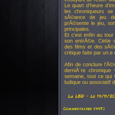
Le quart d'heure d'i
les chroniqueurs se
sÃ©ance de jeu de
prÃ©sente le jeu, son
principales.
Et c'est enfin au tour
son entrÃ©e. Cette c
des films et des sÃ©r
critique faite par un
Afin de conclure l'Ã©
derniÃ¨re chronique
semaine, tout ce qui 
ludique ou associatif 
La
LBD
- Le 19/11/2
Commentaires (447)