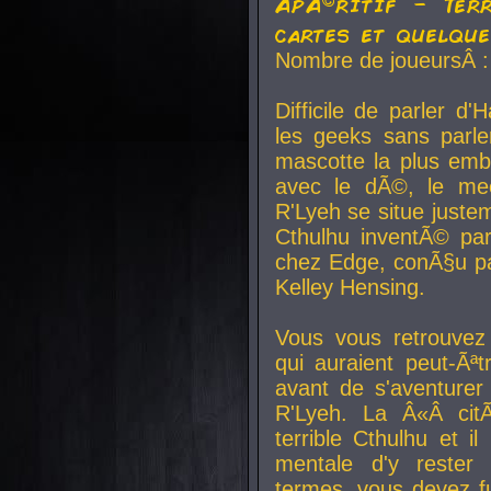
ApÃ©ritif - Ter
cartes et quelqu
Nombre de joueursÂ :
Difficile de parler d
les geeks sans parle
mascotte la plus emb
avec le dÃ©, le mee
R'Lyeh se situe juste
Cthulhu inventÃ© par
chez Edge, conÃ§u par
Kelley Hensing.
Vous vous retrouvez 
qui auraient peut-Ã
avant de s'aventurer
R'Lyeh. La Â«Â cit
terrible Cthulhu et i
mentale d'y rester 
termes, vous devez fu