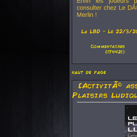
Enfin les joueurs p
consulter chez Le DÃ
Merlin !
La
LBD
- Le 22/3/2
Commentaires
(174421)
haut de page
[ActivitÃ© as
Plaisirs Ludiq