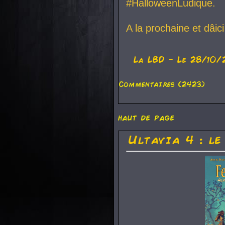
#HalloweenLudique.
A la prochaine et dâic
La
LBD
- Le 28/10/
Commentaires (2423)
haut de page
Ultavia 4 : le