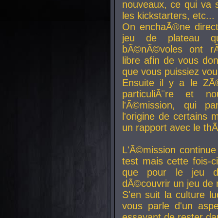
nouveaux, ce qui va so
les kickstarters, etc...
On enchaÃ®ne direct
jeu de plateau q
bÃ©nÃ©voles ont rÃ
libre afin de vous don
que vous puissiez vou
Ensuite il y a le ZÃ
particuliÃ¨re et 
l'Ã©mission, qui pa
l'origine de certains
un rapport avec le th
L'Ã©mission continue
test mais cette fois-c
que pour le jeu d
dÃ©couvrir un jeu de r
S'en suit la culture l
vous parle d'un aspe
essayant de rester da