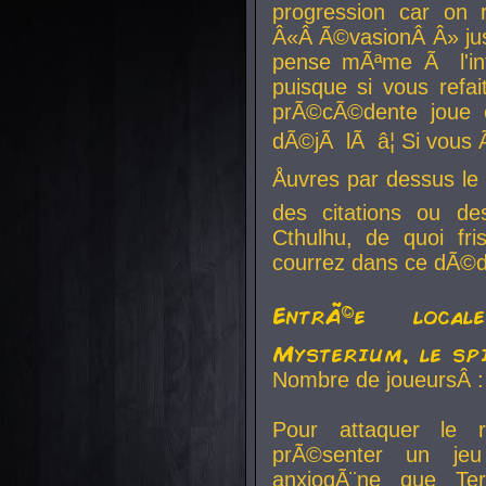
progression car on 
Â«Â Ã©vasionÂ Â» jusq
pense mÃªme Ã l'inf
puisque si vous refai
prÃ©cÃ©dente joue e
dÃ©jÃ lÃ â¦ Si vous 
Åuvres par dessus l
des citations ou d
Cthulhu, de quoi f
courrez dans ce dÃ©da
EntrÃ©e local
Mysterium, le sp
Nombre de joueursÂ :
Pour attaquer le 
prÃ©senter un je
anxiogÃ¨ne que Te