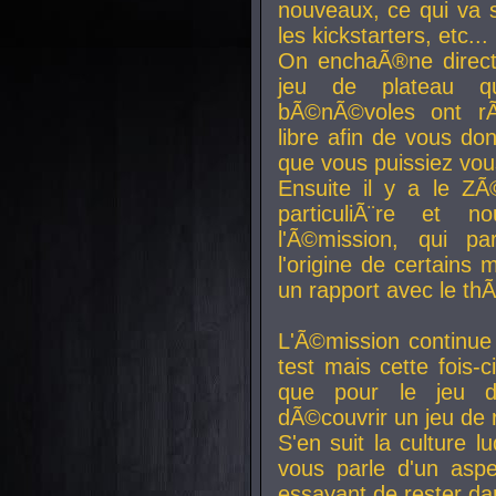
nouveaux, ce qui va so
les kickstarters, etc...
On enchaÃ®ne direct
jeu de plateau q
bÃ©nÃ©voles ont rÃ
libre afin de vous don
que vous puissiez vou
Ensuite il y a le ZÃ
particuliÃ¨re et 
l'Ã©mission, qui pa
l'origine de certains
un rapport avec le th
L'Ã©mission continue
test mais cette fois-c
que pour le jeu d
dÃ©couvrir un jeu de r
S'en suit la culture l
vous parle d'un aspe
essayant de rester da