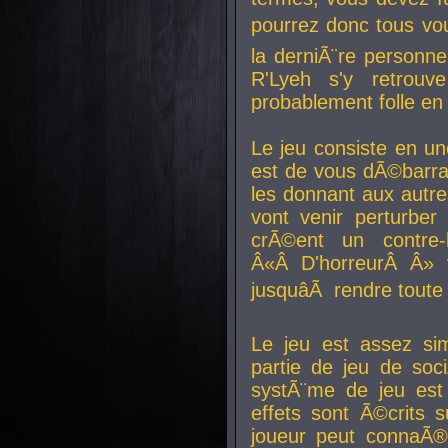
pourrez donc tous vous
la derniÃ¨re personne
R'Lyeh s'y retro
probablement folle en
Le jeu consiste en une
est de vous dÃ©barra
les donnant aux aut
vont venir perturber 
crÃ©ent un contre-
Â«Â D'horreurÂ Â» 
jusquâÃ rendre tout
Le jeu est assez si
partie de jeu de soc
systÃ¨me de jeu est
effets sont Ã©crits 
joueur peut connaÃ®