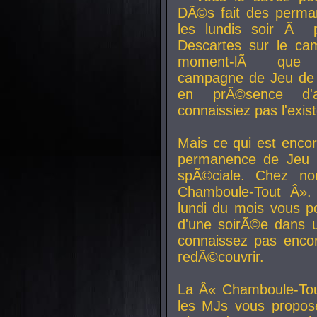
DÃ©s fait des perma
les lundis soir Ã 
Descartes sur le ca
moment-lÃ que v
campagne de Jeu de 
en prÃ©sence d'a
connaissiez pas l'exi
Mais ce qui est encor
permanence de Jeu 
spÃ©ciale. Chez n
Chamboule-Tout Â». 
lundi du mois vous p
d'une soirÃ©e dans 
connaissez pas enco
redÃ©couvrir.
La Â« Chamboule-Tou
les MJs vous propos