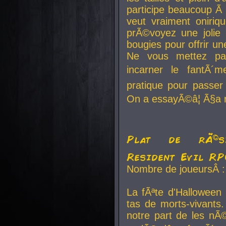
participe beaucoup Ã 
veut vraiment oniriq
prÃ©voyez une jolie
bougies pour offrir un
Ne vous mettez pa
incarner le fantÃ´m
pratique pour passer 
On a essayÃ©â¦ Ã§a n
Plat de rÃ©sis
Resident Evil R
Nombre de joueursÂ :
La fÃªte d'Halloween
tas de morts-vivants.
notre part de les nÃ©