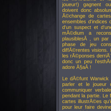
joueur!) gagnent o
doivent donc absolum
Ã©change de cartes
ensembles d'indices c
d'un suspect et d'u
mÃ©dium a reconst
plausiblesÂ , un pa
phase de jeu cons
diffÃ©rentes visions.
les rÃ©ponses derriÃ¨
donc un peu l'esthÃ
adore Ã§aÂ !
Le dÃ©funt Warwick 
parler et le joueur q
communiquer verbale
pendant la partie. Le
cartes illustrÃ©es q
pour leur faire devin