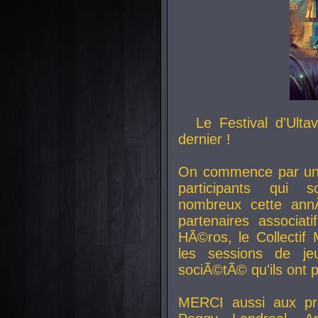
Le Festival d'Ult
dernier !
On commence par un 
participants qui s
nombreux cette an
partenaires associat
HÃ©ros, le Collecti
les sessions de j
sociÃ©tÃ© qu'ils ont
MERCI aussi aux pro