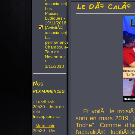
associative]
Le DÃ© CalÃ© 
Les
Plaisirs
Ludiques -
19/11/2018
[ActivitÃ©
associative]
La
permanence
Chamboule-
Tout de
Novembre
! -
3/11/2018
Nos
permanences
-
Lundi soir
20h30 - Jeux de
Et voilÃ le troi
rôle
Inscriptions ici
sorti en mars 2019 :)
Triche". Comme d'ha
-
Mardi soir
20h30 - Une
l'actualitÃ© ludifi