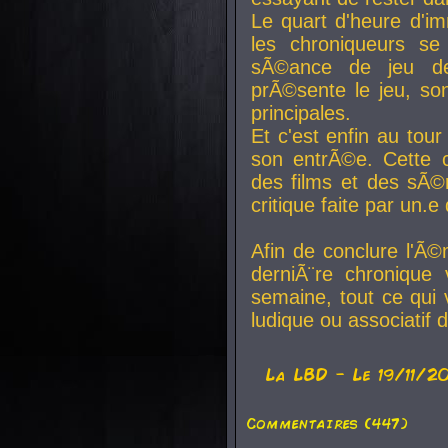
Le quart d'heure d'i
les chroniqueurs se
sÃ©ance de jeu de
prÃ©sente le jeu, son
principales.
Et c'est enfin au tour
son entrÃ©e. Cette c
des films et des sÃ©r
critique faite par un
Afin de conclure l'Ã©
derniÃ¨re chronique
semaine, tout ce qui 
ludique ou associatif 
La
LBD
- Le 19/11/2
Commentaires (447)