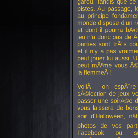
garou, tandis que ce 
pistes. Au passage, le
au principe fondamen
monde dispose d'un rÃ´
et dont il pourra bÃ©
jeu n'a donc pas de 
parties sont trÃ¨s c
et il n'y a pas vraime
peut jouer lui aussi.
peut mÃªme vous Ã©di
la flemmeÂ !
VoilÃ on espÃ¨re 
sÃ©lection de jeux vo
passer une soirÃ©e d
vous laissera de bons
soir d'Halloween, nâ
photos de vos parti
Facebook ou su