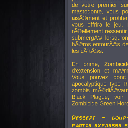
de votre premier su
mastodonte, vous po
aisÃ©ment et profite
vous offrira le jeu.
rÃ©ellement ressentir 
submergÃ© lorsqu'on 
hÃ©ros entourÃ©s de
les cÃ´tÃ©s.
En prime, Zombicide
d'extension et mÃªm
Vous pouvez donc 
apocalyptique type R
zombis mÃ©diÃ©vaux-
Black Plague, voi
Zombicide Green Hor
Dessert - Loup
partie expresse 