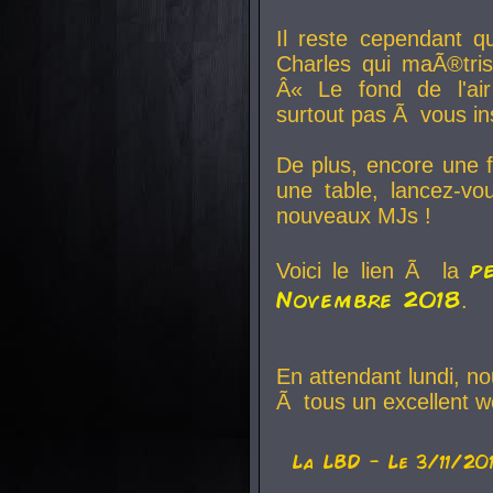
Il reste cependant q
Charles qui maÃ®tri
Â« Le fond de l'air
surtout pas Ã vous ins
De plus, encore une f
une table, lancez-v
nouveaux MJs !
p
Voici le lien Ã la
Novembre 2018
.
En attendant lundi, n
Ã tous un excellent w
La
LBD
- Le 3/11/20