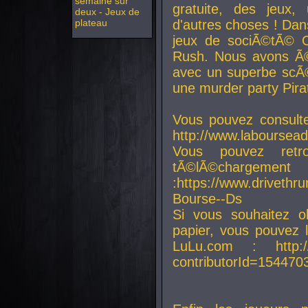
semaine sur
gratuite, des jeux,
deux - Jeux de
plateau
d'autres choses ! Da
jeux de sociÃ©tÃ© O
Rush. Nous avons Ã©
avec un superbe scÃ©
une murder party Pira
Vous pouvez consulte
http://www.laboursead
Vous pouvez ret
tÃ©lÃ©chargement
:https://www.driveth
Bourse--Ds
Si vous souhaitez o
papier, vous pouvez 
LuLu.com : http://w
contributorId=154470