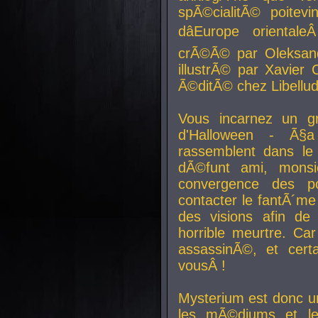
spÃ©cialitÃ© poitev
dâEurope orienta
crÃ©Ã© par Oleksand
illustrÃ© par Xavier 
Ã©ditÃ© chez Libellud
Vous incarnez un gr
d'Halloween - Ã§
rassemblent dans le
dÃ©funt ami, mons
convergence des pou
contacter le fantÃ´me
des visions afin de
horrible meurtre. Ca
assassinÃ©, et cert
vousÂ !
Mysterium est donc un
les mÃ©diums et le