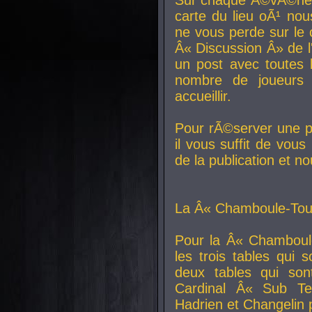
carte du lieu oÃ¹ nou
ne vous perde sur le 
Â« Discussion Â» de 
un post avec toutes 
nombre de joueurs
accueillir.
Pour rÃ©server une pl
il vous suffit de vou
de la publication et n
La Â« Chamboule-Tout
Pour la Â« Chamboul
les trois tables qui
deux tables qui so
Cardinal
Â« Sub Ter
Hadrien et
Changelin
p