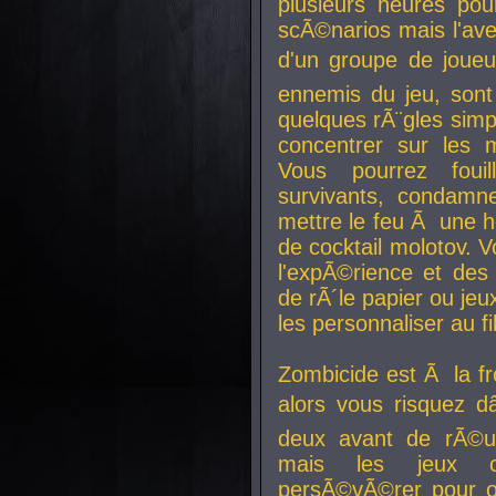
plusieurs heures pour
scÃ©narios mais l'av
d'un groupe de joueur
ennemis du jeu, sont
quelques rÃ¨gles simp
concentrer sur les 
Vous pourrez foui
survivants, condamn
mettre le feu Ã une
de cocktail molotov. 
l'expÃ©rience et de
de rÃ´le papier ou je
les personnaliser au fil
Zombicide est Ã la fr
alors vous risquez d
deux avant de rÃ©us
mais les jeux co
persÃ©vÃ©rer pour ob