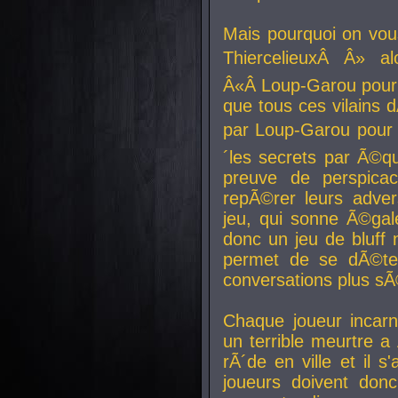
Mais pourquoi on vo
ThiercelieuxÂ Â» al
Â«Â Loup-Garou pour 
que tous ces vilain
par Loup-Garou pour u
´les secrets par Ã©qu
preuve de perspica
repÃ©rer leurs adver
jeu, qui sonne Ã©gale
donc un jeu de bluff 
permet de se dÃ©te
conversations plus sÃ
Chaque joueur incar
un terrible meurtre 
rÃ´de en ville et il s
joueurs doivent donc 