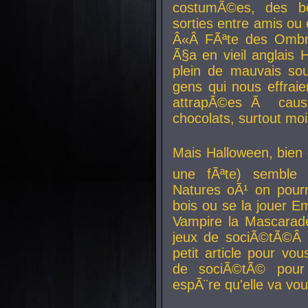
costumÃ©es, des b
sorties entre amis ou 
Â«Â FÃªte des Ombre
Ã§a en vieil anglais 
plein de mauvais sou
gens qui nous effraie
attrapÃ©es Ã caus
chocolats, surtout moi
Mais Halloween, bien q
une fÃªte) semble 
Natures oÃ¹ on pourr
bois ou se la jouer E
Vampire la Mascarade
jeux de sociÃ©tÃ©Â !
petit article pour vo
de sociÃ©tÃ© pour 
espÃ¨re qu'elle va vou