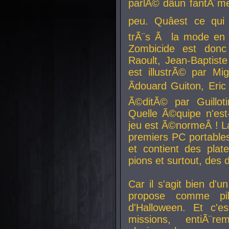
parlÃ© dâun fantÃ´me 
peu. Quâest ce qui
trÃ¨s Ã la mode en
Zombicide est donc
Raoult, Jean-Baptiste
est illustrÃ© par Mi
Ãdouard Guiton, Eric
Ã©ditÃ© par Guillot
Quelle Ã©quipe n'est
jeu est Ã©normeÂ ! La 
premiers PC portable
et contient des plat
pions et surtout, des d
Car il s'agit bien d'u
propose comme pil
d'Halloween. Et c'e
missions, entiÃ¨r