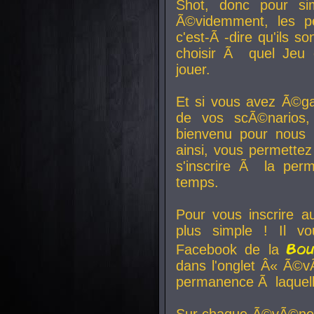
Shot, donc pour si
Ã©videmment, les pe
c'est-Ã -dire qu'ils
choisir Ã quel Jeu 
jouer.
Et si vous avez Ã©ga
de vos scÃ©narios,
bienvenu pour nous 
ainsi, vous permettez
s'inscrire Ã la per
temps.
Pour vous inscrire a
plus simple ! Il vo
Bo
Facebook de la
dans l'onglet Â« Ã©v
permanence Ã laquelle
Sur chaque Ã©vÃ©nem