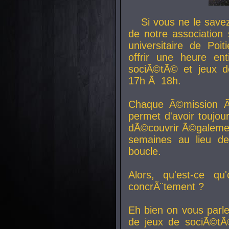
Si vous ne le sav
de notre association 
universitaire de Poit
offrir une heure en
sociÃ©tÃ© et jeux d
17h Ã 18h.
Chaque Ã©mission Ã
permet d'avoir toujo
dÃ©couvrir Ã©galemen
semaines au lieu d
boucle.
Alors, qu'est-ce qu
concrÃ¨tement ?
Eh bien on vous parl
de jeux de sociÃ©tÃ©