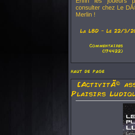
Enfin les joueurs p
consulter chez Le DÃ
Merlin !
La
LBD
- Le 22/3/2
Commentaires
(174422)
haut de page
[ActivitÃ© as
Plaisirs Ludiq