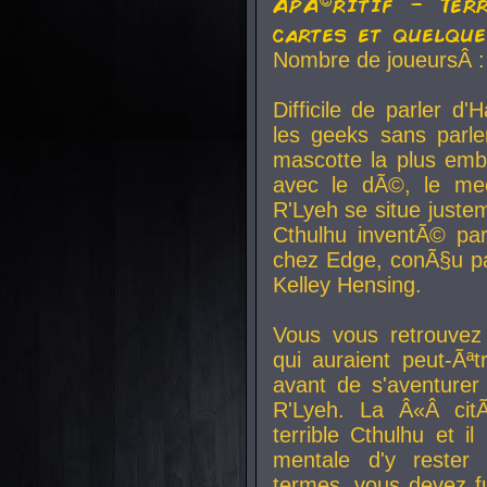
ApÃ©ritif - Ter
cartes et quelqu
Nombre de joueursÂ :
Difficile de parler d
les geeks sans parle
mascotte la plus emb
avec le dÃ©, le mee
R'Lyeh se situe juste
Cthulhu inventÃ© par
chez Edge, conÃ§u par
Kelley Hensing.
Vous vous retrouvez 
qui auraient peut-Ã
avant de s'aventurer
R'Lyeh. La Â«Â cit
terrible Cthulhu et i
mentale d'y rester 
termes, vous devez fu