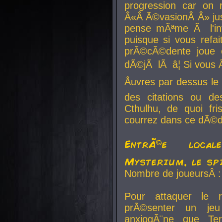
progression car on 
Â«Â Ã©vasionÂ Â» jusq
pense mÃªme Ã l'inf
puisque si vous refai
prÃ©cÃ©dente joue e
dÃ©jÃ lÃ â¦ Si vous 
Åuvres par dessus l
des citations ou d
Cthulhu, de quoi f
courrez dans ce dÃ©da
EntrÃ©e local
Mysterium, le sp
Nombre de joueursÂ :
Pour attaquer le 
prÃ©senter un je
anxiogÃ¨ne que Te