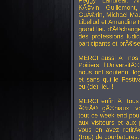
Peggy Landreal, A
KÃ©vin Guillemont
GuÃ©rin, Michael Maur
Libellud et Amandine H
grand lieu d'Ã©chang
des professions lud
participants et prÃ©se
MERCI aussi Ã nos pa
Poitiers, l'Universit
nous ont soutenu, log
et sans qui le Festiv
eu (de) lieu !
MERCI enfin Ã tous
Ã©tÃ© gÃ©niaux, v
tout ce week-end pour
aux visiteurs et aux
vous en avez retirÃ
(trop) de courbatures.