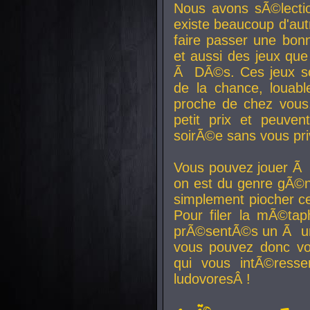
Nous avons sÃ©lectio
existe beaucoup d'autr
faire passer une bon
et aussi des jeux que
Ã DÃ©s. Ces jeux son
de la chance, louab
proche de chez vous.
petit prix et peuve
soirÃ©e sans vous pr
Vous pouvez jouer Ã 
on est du genre gÃ©n
simplement piocher ce
Pour filer la mÃ©tap
prÃ©sentÃ©s un Ã un
vous pouvez donc vo
qui vous intÃ©resse
ludovoresÂ !