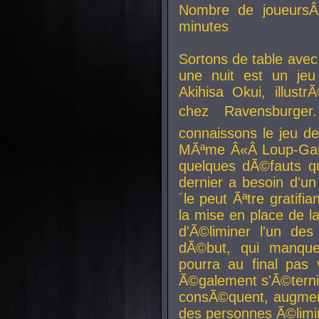
Nombre de joueurs
minutes
Sortons de table ave
une nuit est un je
Akihisa Okui, illus
chez Ravensburger.
connaissons le jeu d
MÃªme Â«Â Loup-Garo
quelques dÃ©fauts qu
dernier a besoin d'un
´le peut Ãªtre gratifi
la mise en place de l
d'Ã©liminer l'un des
dÃ©but, qui manque
pourra au final pas 
Ã©galement s'Ã©ternis
consÃ©quent, augment
des personnes Ã©limi