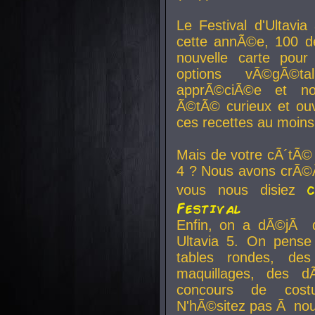
Le Festival d'Ultavia
cette annÃ©e, 100 de
nouvelle carte pour
options vÃ©gÃ©t
apprÃ©ciÃ©e et no
Ã©tÃ© curieux et ouv
ces recettes au moins
Mais de votre cÃ´tÃ©
4 ? Nous avons crÃ©Ã
vous nous disiez
Festival
Enfin, on a dÃ©jÃ de
Ultavia 5. On pens
tables rondes, des
maquillages, des d
concours de cost
N'hÃ©sitez pas Ã nous