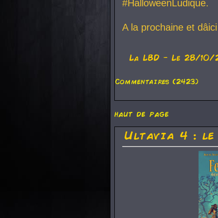
#HalloweenLudique.
A la prochaine et dâic
La
LBD
- Le 28/10/
Commentaires (2423)
haut de page
Ultavia 4 : le