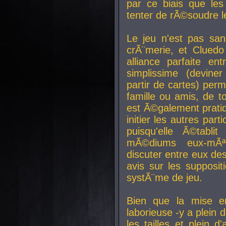
par ce biais que le
tenter de rÃ©soudre l
Le jeu n'est pas san
crÃ¨merie, et Clued
alliance parfaite e
simplissime (devine
partir de cartes) perm
famille ou amis, de t
est Ã©galement prati
initier les autres par
puisqu'elle Ã©tabli
mÃ©diums eux-mÃ
discuter entre eux de
avis sur les supposit
systÃ¨me de jeu.
Bien que la mise e
laborieuse -y a plein 
les tailles et plein d