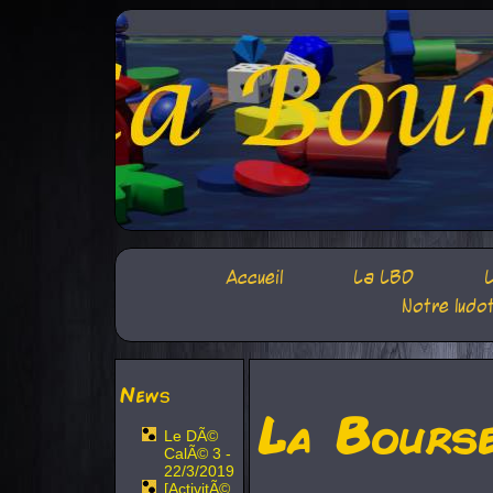
Accueil
La LBD
L
Notre ludo
News
La Bours
Le DÃ©
CalÃ© 3 -
22/3/2019
[ActivitÃ©