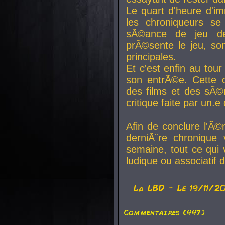
Le quart d'heure d'i
les chroniqueurs se
sÃ©ance de jeu de
prÃ©sente le jeu, son
principales.
Et c'est enfin au tour
son entrÃ©e. Cette c
des films et des sÃ©r
critique faite par un
Afin de conclure l'Ã©
derniÃ¨re chronique
semaine, tout ce qui 
ludique ou associatif 
La
LBD
- Le 19/11/2
Commentaires (447)