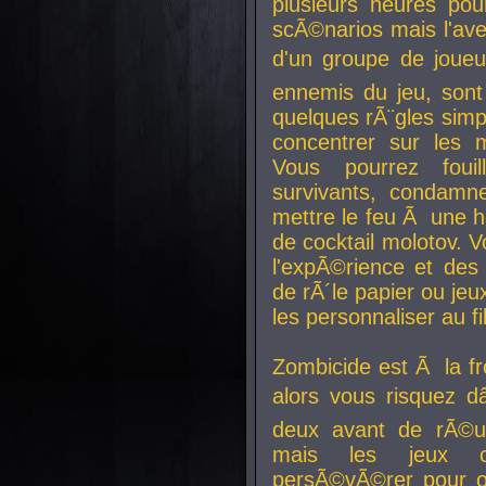
plusieurs heures pour
scÃ©narios mais l'av
d'un groupe de joueur
ennemis du jeu, sont
quelques rÃ¨gles simp
concentrer sur les 
Vous pourrez foui
survivants, condamn
mettre le feu Ã une
de cocktail molotov. 
l'expÃ©rience et de
de rÃ´le papier ou je
les personnaliser au fil
Zombicide est Ã la fr
alors vous risquez d
deux avant de rÃ©us
mais les jeux co
persÃ©vÃ©rer pour ob