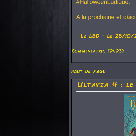
#HalloweenLudique.
A la prochaine et dâic
La
LBD
- Le 28/10/
Commentaires (2423)
haut de page
Ultavia 4 : le