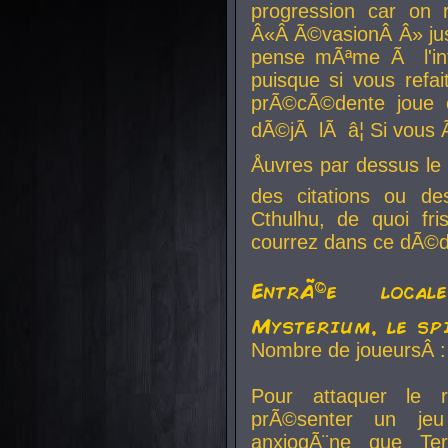
progression car on 
Â«Â Ã©vasionÂ Â» jusq
pense mÃªme Ã l'inf
puisque si vous refai
prÃ©cÃ©dente joue e
dÃ©jÃ lÃ â¦ Si vous 
Åuvres par dessus l
des citations ou d
Cthulhu, de quoi f
courrez dans ce dÃ©da
EntrÃ©e local
Mysterium, le sp
Nombre de joueursÂ :
Pour attaquer le 
prÃ©senter un je
anxiogÃ¨ne que Te