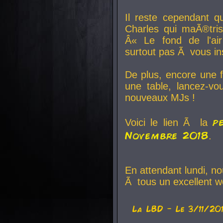
Il reste cependant q
Charles qui maÃ®tri
Â« Le fond de l'air
surtout pas Ã vous ins
De plus, encore une f
une table, lancez-v
nouveaux MJs !
p
Voici le lien Ã la
Novembre 2018
.
En attendant lundi, n
Ã tous un excellent w
La
LBD
- Le 3/11/20