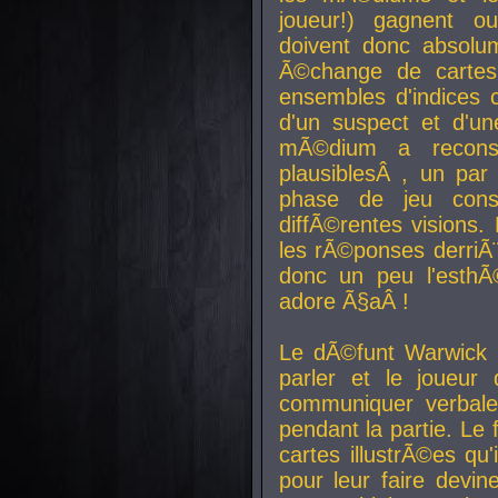
joueur!) gagnent o
doivent donc absolum
Ã©change de cartes
ensembles d'indices c
d'un suspect et d'u
mÃ©dium a reconst
plausiblesÂ , un pa
phase de jeu cons
diffÃ©rentes visions.
les rÃ©ponses derriÃ¨
donc un peu l'esthÃ
adore Ã§aÂ !
Le dÃ©funt Warwick 
parler et le joueur q
communiquer verbale
pendant la partie. Le
cartes illustrÃ©es q
pour leur faire devin