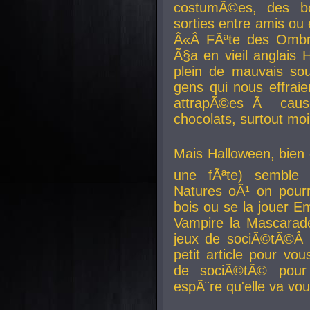
costumÃ©es, des b
sorties entre amis ou 
Â«Â FÃªte des Ombre
Ã§a en vieil anglais 
plein de mauvais sou
gens qui nous effraie
attrapÃ©es Ã caus
chocolats, surtout moi
Mais Halloween, bien q
une fÃªte) semble 
Natures oÃ¹ on pourr
bois ou se la jouer E
Vampire la Mascarade
jeux de sociÃ©tÃ©Â !
petit article pour vo
de sociÃ©tÃ© pour 
espÃ¨re qu'elle va vou