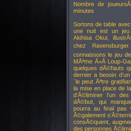
Nombre de joueurs
minutes
Sortons de table ave
une nuit est un je
Akihisa Okui, illus
chez Ravensburger.
connaissons le jeu d
MÃªme Â«Â Loup-Garo
quelques dÃ©fauts qu
dernier a besoin d'un
´le peut Ãªtre gratifi
la mise en place de l
d'Ã©liminer l'un des
dÃ©but, qui manque
pourra au final pas 
Ã©galement s'Ã©ternis
consÃ©quent, augment
des personnes Ã©limi