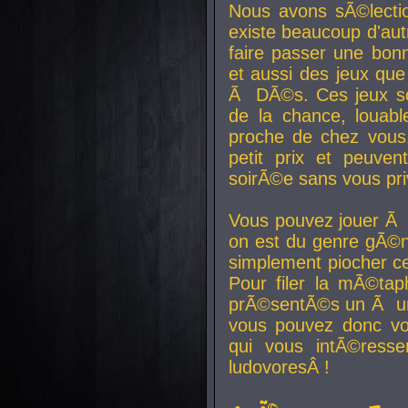
Nous avons sÃ©lectio
existe beaucoup d'autr
faire passer une bon
et aussi des jeux que
Ã DÃ©s. Ces jeux son
de la chance, louab
proche de chez vous.
petit prix et peuve
soirÃ©e sans vous pr
Vous pouvez jouer Ã 
on est du genre gÃ©n
simplement piocher ce
Pour filer la mÃ©tap
prÃ©sentÃ©s un Ã un
vous pouvez donc vo
qui vous intÃ©resse
ludovoresÂ !