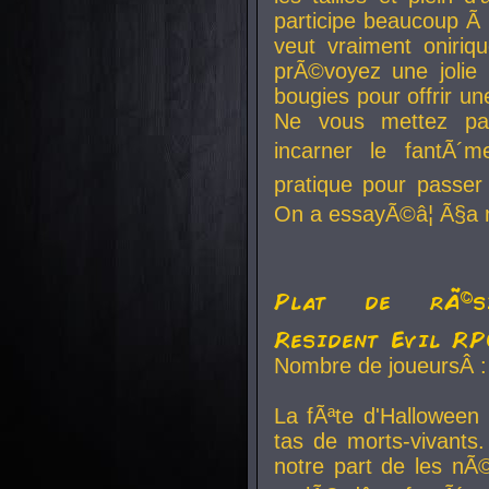
participe beaucoup Ã 
veut vraiment oniriq
prÃ©voyez une jolie
bougies pour offrir un
Ne vous mettez pa
incarner le fantÃ´m
pratique pour passer 
On a essayÃ©â¦ Ã§a n
Plat de rÃ©sis
Resident Evil R
Nombre de joueursÂ :
La fÃªte d'Halloween
tas de morts-vivants.
notre part de les nÃ©