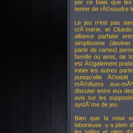
par ce biais que le
tenter de rÃ©soudre l
Le jeu n'est pas san
crÃ¨merie, et Clued
alliance parfaite e
simplissime (devine
partir de cartes) perm
famille ou amis, de t
est Ã©galement prati
initier les autres par
puisqu'elle Ã©tabli
mÃ©diums eux-mÃ
discuter entre eux de
avis sur les supposit
systÃ¨me de jeu.
Bien que la mise e
laborieuse -y a plein 
les tailles et plein d