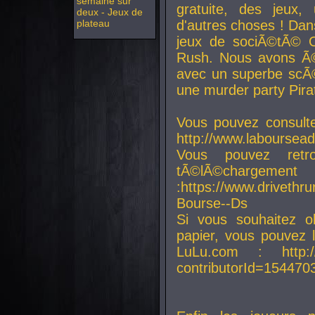
semaine sur
gratuite, des jeux,
deux - Jeux de
plateau
d'autres choses ! Da
jeux de sociÃ©tÃ© O
Rush. Nous avons Ã©
avec un superbe scÃ©
une murder party Pira
Vous pouvez consulte
http://www.laboursead
Vous pouvez ret
tÃ©lÃ©chargement
:https://www.driveth
Bourse--Ds
Si vous souhaitez o
papier, vous pouvez 
LuLu.com : http://w
contributorId=154470