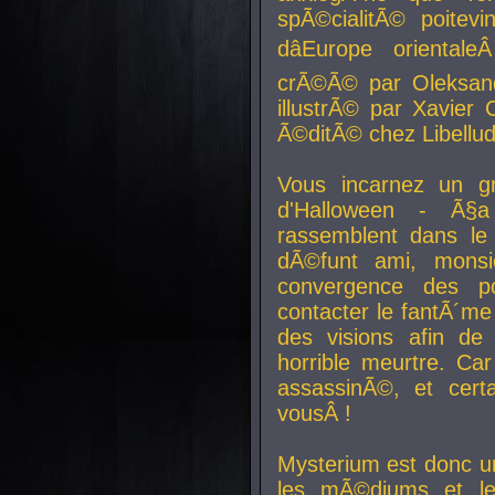
spÃ©cialitÃ© poitev
dâEurope orienta
crÃ©Ã© par Oleksand
illustrÃ© par Xavier 
Ã©ditÃ© chez Libellud
Vous incarnez un gr
d'Halloween - Ã§
rassemblent dans le
dÃ©funt ami, mons
convergence des pou
contacter le fantÃ´me
des visions afin de
horrible meurtre. Ca
assassinÃ©, et cert
vousÂ !
Mysterium est donc un
les mÃ©diums et le