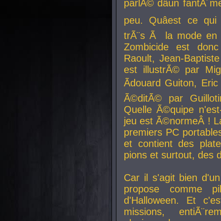
parlÃ© dâun fantÃ´me 
peu. Quâest ce qui
trÃ¨s Ã la mode en
Zombicide est donc
Raoult, Jean-Baptiste
est illustrÃ© par Mi
Ãdouard Guiton, Eric
Ã©ditÃ© par Guillot
Quelle Ã©quipe n'est
jeu est Ã©normeÂ ! La 
premiers PC portable
et contient des plat
pions et surtout, des d
Car il s'agit bien d'u
propose comme pil
d'Halloween. Et c'e
missions, entiÃ¨r