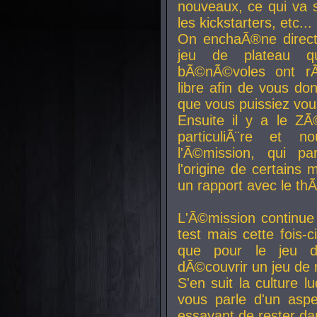
nouveaux, ce qui va so
les kickstarters, etc...
On enchaÃ®ne direct
jeu de plateau q
bÃ©nÃ©voles ont rÃ
libre afin de vous don
que vous puissiez vou
Ensuite il y a le ZÃ
particuliÃ¨re et 
l'Ã©mission, qui pa
l'origine de certains
un rapport avec le th
L'Ã©mission continue
test mais cette fois-c
que pour le jeu d
dÃ©couvrir un jeu de r
S'en suit la culture l
vous parle d'un aspe
essayant de rester da