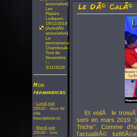
associative]
Le DÃ© CalÃ© 
Les
Plaisirs
Ludiques -
19/11/2018
[ActivitÃ©
associative]
La
permanence
Chamboule-
Tout de
Novembre
! -
3/11/2018
Nos
permanences
-
Lundi soir
20h30 - Jeux de
Et voilÃ le troi
rôle
Inscriptions ici
sorti en mars 2019 :)
Triche". Comme d'ha
-
Mardi soir
20h30 - Une
l'actualitÃ© ludifi