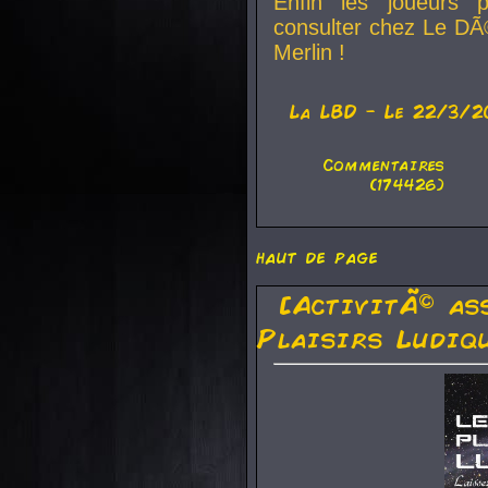
Enfin les joueurs p
consulter chez Le DÃ
Merlin !
La
LBD
- Le 22/3/2
Commentaires
(174426)
haut de page
[ActivitÃ© as
Plaisirs Ludiq