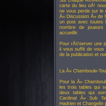
carte du lieu oÃ¹ nou
ne vous perde sur le 
Â« Discussion Â» de 
un post avec toutes 
nombre de joueurs
accueillir.
Pour rÃ©server une pl
il vous suffit de vou
de la publication et n
La Â« Chamboule-Tout
Pour la Â« Chamboul
les trois tables qui
deux tables qui so
Cardinal
Â« Sub Ter
Hadrien et
Changelin
p