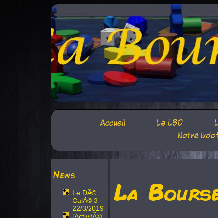
Accueil
La LBD
L
Notre ludo
News
La Bours
Le DÃ©
CalÃ© 3 -
22/3/2019
[ActivitÃ©