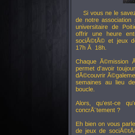
Si vous ne le sav
de notre association 
universitaire de Poit
offrir une heure en
sociÃ©tÃ© et jeux d
17h Ã 18h.
Chaque Ã©mission Ã
permet d'avoir toujo
dÃ©couvrir Ã©galemen
semaines au lieu d
boucle.
Alors, qu'est-ce qu
concrÃ¨tement ?
Eh bien on vous parl
de jeux de sociÃ©tÃ©