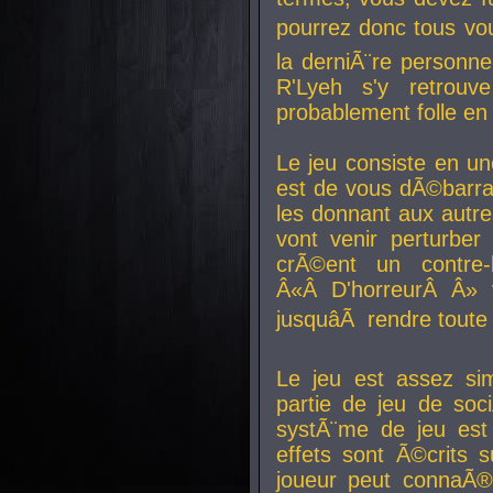
pourrez donc tous vous
la derniÃ¨re personne
R'Lyeh s'y retro
probablement folle en
Le jeu consiste en une
est de vous dÃ©barra
les donnant aux aut
vont venir perturber 
crÃ©ent un contre-
Â«Â D'horreurÂ Â» 
jusquâÃ rendre tout
Le jeu est assez si
partie de jeu de soc
systÃ¨me de jeu est
effets sont Ã©crits 
joueur peut connaÃ®