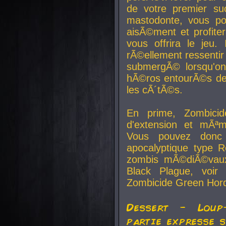
de votre premier su
mastodonte, vous po
aisÃ©ment et profite
vous offrira le jeu.
rÃ©ellement ressentir 
submergÃ© lorsqu'on 
hÃ©ros entourÃ©s de
les cÃ´tÃ©s.
En prime, Zombicide
d'extension et mÃªm
Vous pouvez donc 
apocalyptique type R
zombis mÃ©diÃ©vaux-
Black Plague, voi
Zombicide Green Hor
Dessert - Loup
partie expresse 