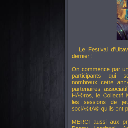
Le Festival d'Ult
dernier !
On commence par un 
participants qui s
nombreux cette an
partenaires associat
HÃ©ros, le Collecti
les sessions de j
sociÃ©tÃ© qu'ils ont
MERCI aussi aux pro