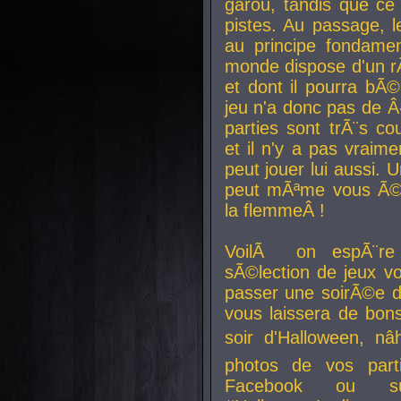
garou, tandis que ce 
pistes. Au passage, le
au principe fondamen
monde dispose d'un rÃ´
et dont il pourra bÃ©
jeu n'a donc pas de 
parties sont trÃ¨s c
et il n'y a pas vraime
peut jouer lui aussi.
peut mÃªme vous Ã©di
la flemmeÂ !
VoilÃ on espÃ¨re 
sÃ©lection de jeux vo
passer une soirÃ©e d
vous laissera de bons
soir d'Halloween, nâ
photos de vos parti
Facebook ou su