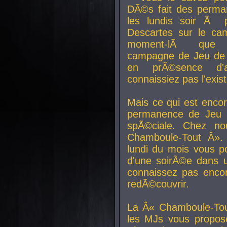
DÃ©s fait des perma
les lundis soir Ã 
Descartes sur le ca
moment-lÃ que v
campagne de Jeu de 
en prÃ©sence d'a
connaissiez pas l'exi
Mais ce qui est encor
permanence de Jeu 
spÃ©ciale. Chez n
Chamboule-Tout Â». 
lundi du mois vous p
d'une soirÃ©e dans 
connaissez pas enco
redÃ©couvrir.
La Â« Chamboule-Tou
les MJs vous propos