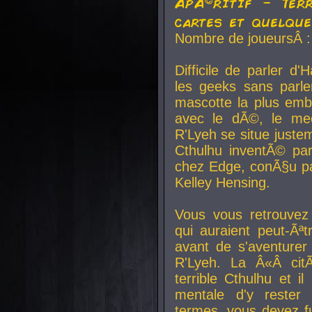
ApÃ©ritif - Ter
cartes et quelqu
Nombre de joueursÂ :
Difficile de parler d
les geeks sans parle
mascotte la plus emb
avec le dÃ©, le mee
R'Lyeh se situe juste
Cthulhu inventÃ© par
chez Edge, conÃ§u par
Kelley Hensing.
Vous vous retrouvez 
qui auraient peut-Ã
avant de s'aventurer
R'Lyeh. La Â«Â cit
terrible Cthulhu et i
mentale d'y rester 
termes, vous devez fu