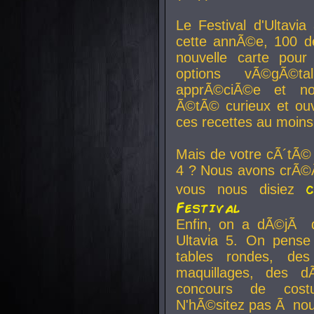
Le Festival d'Ultavia
cette annÃ©e, 100 de
nouvelle carte pour
options vÃ©gÃ©t
apprÃ©ciÃ©e et no
Ã©tÃ© curieux et ouv
ces recettes au moins
Mais de votre cÃ´tÃ©
4 ? Nous avons crÃ©Ã
vous nous disiez
Festival
Enfin, on a dÃ©jÃ de
Ultavia 5. On pens
tables rondes, des
maquillages, des d
concours de cost
N'hÃ©sitez pas Ã nous