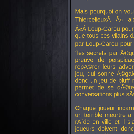
Mais pourquoi on vo
ThiercelieuxÂ Â» al
Â«Â Loup-Garou pour 
que tous ces vilain
par Loup-Garou pour u
´les secrets par Ã©qu
preuve de perspica
repÃ©rer leurs adver
jeu, qui sonne Ã©gale
donc un jeu de bluff 
permet de se dÃ©te
conversations plus sÃ
Chaque joueur incar
un terrible meurtre 
rÃ´de en ville et il s
joueurs doivent donc 