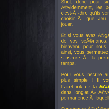
Shot, donc pour si
Ã©videmment, les pe
c'est-Ã -dire qu'ils
choisir Ã quel Jeu 
jouer.
Et si vous avez Ã©ga
de vos scÃ©narios,
bienvenu pour nous 
ainsi, vous permettez
s'inscrire Ã la per
temps.
Pour vous inscrire a
plus simple ! Il vo
Bo
Facebook de la
dans l'onglet Â« Ã©v
permanence Ã laquelle
Sur chaque Ã©vÃ©nem