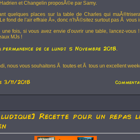
Hadrien et
Changelin
proposÃ©e par Samy.
dant quelques places sur la table de Charles qui maÃ®trise
e fond de l'air effraie Â», donc n'hÃ©sitez surtout pas Ã vous in
 une fois, si vous avez envie d'ouvrir une table, lancez-vou
eaux MJs !
permanence de ce lundi 5 Novembre 2018
la
.
ndi, nous vous souhaitons Ã toutes et Ã tous un excellent weeke
e 3/11/2018
Commenta
 ludique] Recette pour un repas l
en