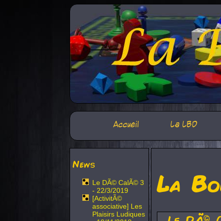
Accueil
La LBD
News
La Bo
Le DÃ© CalÃ© 3
- 22/3/2019
[ActivitÃ©
associative] Les
Plaisirs Ludiques
Le DÃ© 