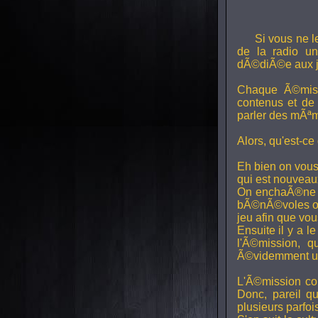
Si vous ne l
de la radio uni
dÃ©diÃ©e aux j
Chaque Ã©miss
contenus et de
parler des mÃªm
Alors, qu'est-ce
Eh bien on vous
qui est nouveaux,
On enchaÃ®ne di
bÃ©nÃ©voles ont
jeu afin que vo
Ensuite il y a l
l'Ã©mission, qu
Ã©videmment un 
L'Ã©mission con
Donc, pareil q
plusieurs parfois