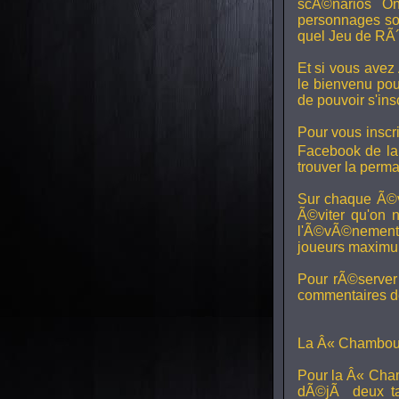
scÃ©narios On
personnages son
quel Jeu de RÃ´
Et si vous avez
le bienvenu pou
de pouvoir s'in
Pour vous inscri
Facebook de l
trouver la perm
Sur chaque Ã©v
Ã©viter qu'on 
l'Ã©vÃ©nement, 
joueurs maximum 
Pour rÃ©server 
commentaires de
La Â« Chamboul
Pour la Â« Cham
dÃ©jÃ deux ta