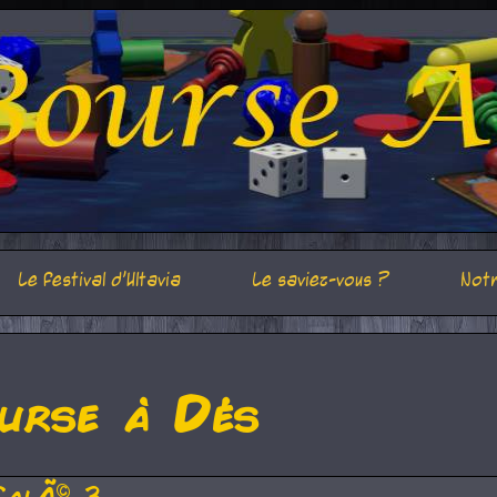
Le festival d'Ultavia
Le saviez-vous ?
Notr
urse à Dés
CalÃ© 3