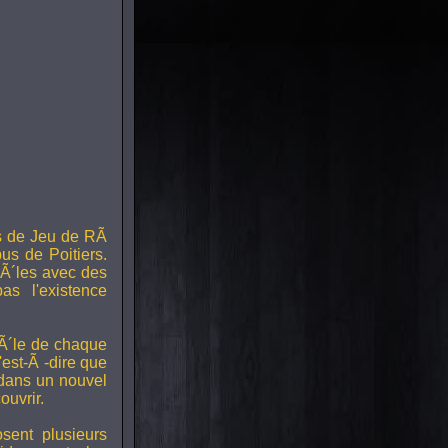
s de Jeu de RÃ
us de Poitiers.
Ã´les avec des
s l'existence
RÃ´le de chaque
est-Ã -dire que
 dans un nouvel
uvrir.
ent plusieurs