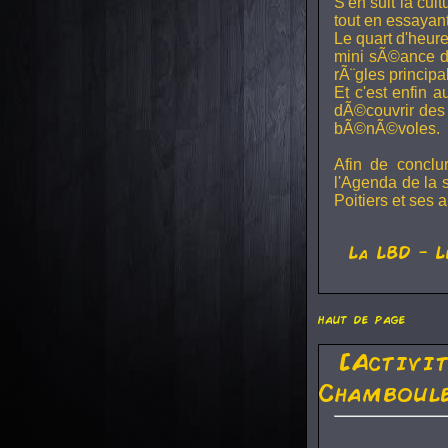
S'en suit la cul
tout en essayan
Le quart d'heure
mini sÃ©ance de
rÃ¨gles principa
Et c'est enfin a
dÃ©couvrir des 
bÃ©nÃ©voles.
Afin de conclu
l'Agenda de la 
Poitiers et ses a
La
LBD
- L
haut de page
[Activi
Chamboule