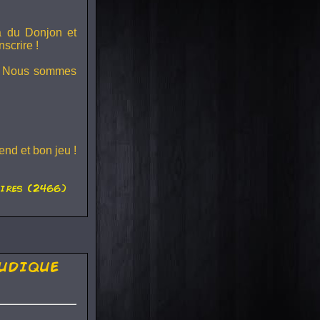
ra du
Donjon et
scrire !
s ! Nous sommes
nd et bon jeu !
ires (2466)
udique