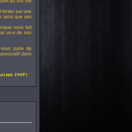
lturel du thÃ¨me
t tenter par une
s ainsi que ses
onique vous fait
par un.e de nos
 vous parle de
associatif dans
aires (447)