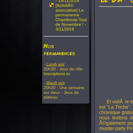
- 19/11/2018
[ActivitÃ©
associative] La
permanence
Chamboule-Tout
de Novembre ! -
3/11/2018
Nos
permanences
-
Lundi soir
20h30 - Jeux de rôle
Inscriptions ici
-
Mardi soir
20h30 - Une semaine
sur deux - Jeux de
plateau
Et voilÃ le 
est "La Triche".
chronique gratu
nous testons 
Ã©galement pou
murder party Pir