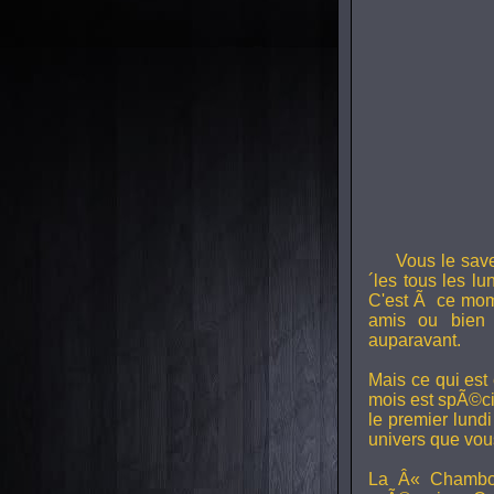
Vous le sav
´les tous les l
C'est Ã ce mom
amis ou bien 
auparavant.
Mais ce qui est
mois est spÃ©ci
le premier lund
univers que vou
La Â« Chambou