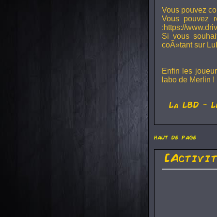
Vous pouvez con
Vous pouvez r
:https://www.dr
Si vous souhai
coÃ»tant sur Lu
Enfin les joueu
labo de Merlin !
La
LBD
- L
haut de page
[Activi