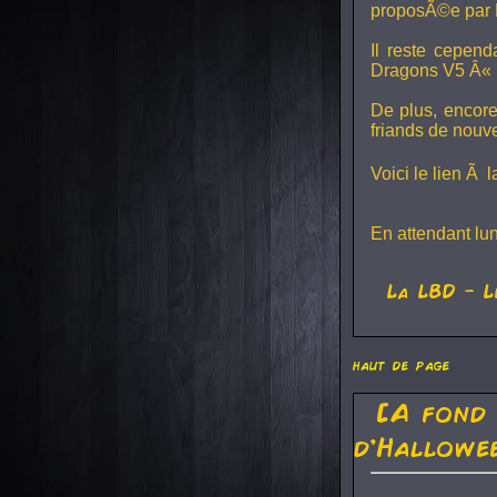
proposÃ©e par 
Il reste cepen
Dragons V5
Â« L
De plus, encore
friands de nouv
Voici le lien Ã 
En attendant lu
La
LBD
- L
haut de page
[A fond
d'Hallowe