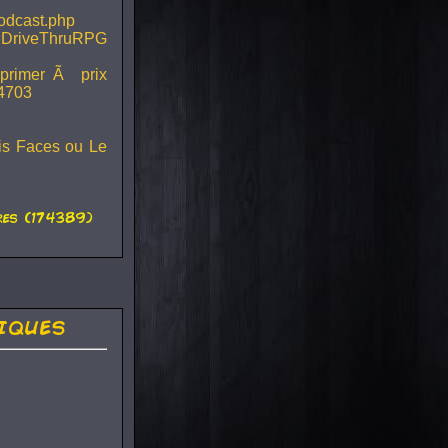
podcast.php
 DriveThruRPG
mprimer Ã prix
44703
ois Faces ou Le
es (174389)
iques