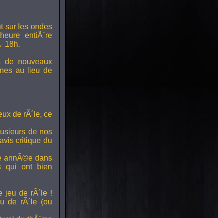
t sur les ondes
 heure entiÃ¨re
Ã 18h.
s de nouveaux
nes au lieu de
ux de rÃ´le, ce
lusieurs de nos
vis critique du
ette annÃ©e dans
ts qui ont bien
 jeu de rÃ´le !
u de rÃ´le (ou