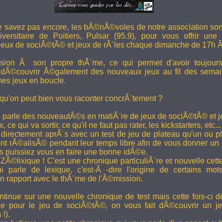
e savez pas encore, les bÃ©nÃ©voles de notre association son
versitaire de Poitiers, Pulsar (95.9), pour vous offrir une
eux de sociÃ©tÃ© et jeux de rÃ´les chaque dimanche de 17h 
ion Ã son propre thÃ¨me, ce qui permet d'avoir toujour
 dÃ©couvrir Ã©galement des nouveaux jeux au fil des semai
es jeux en boucle.
 qu'on peut bien vous raconter concrÃ¨tement ?
 parle des nouveautÃ©s en matiÃ¨re de jeux de sociÃ©tÃ© et je
 ce qui va sortir, ce qu'il ne faut pas rater, les kickstarters, etc...
rectement aprÃ¨s avec un test de jeu de plateau qu'un ou p
 rÃ©alisÃ© pendant leur temps libre afin de vous donner un a
us puissiez vous en faire une bonne idÃ©e.
e ZÃ©lixique ! C'est une chronique particuliÃ¨re et nouvelle c
i parle de lexique, c'est-Ã -dire l'origine de certains mo
rapport avec le thÃ¨me de l'Ã©mission.
tinue sur une nouvelle chronique de test mais cette fois-ci de
ue pour le jeu de sociÃ©tÃ©, on vous fait dÃ©couvrir un je
 !).