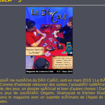
troisiÃ¨me numÃ©ro du DÃ© CalÃ©, sorti en mars 2019 :) Le thÃ
 Comme d'habitude retrouvez des sorties, l'actualitÃ© ludifiÃ©e
ite, des jeux, un dossier spÃ©cial et bien d'autres choses ! 
les jeux de sociÃ©tÃ© Origami, Shahrazad et Kitchen Rus
rvu le magazine avec un superbe scÃ©nario de l'Appel de 
ates.