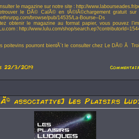
sulter le magazine sur notre site : http://www.labourseades.fr/
etrouver le DÃ© CalÃ© en tÃ©lÃ©chargement gratuit sur
ivethrurpg.com/browse/pub/14535/La-Bourse--Ds
tez obtenir le magazine au format papier, vous pouvez l'i
Lu.com : http://www.lulu.com/shop/search.ep?contributorId=15
rs poitevins pourront bientÃ´t le consulter chez Le DÃ© Ã Tr
e 22/3/2019
Commentair
tÃ© associative] Les Plaisirs Lud