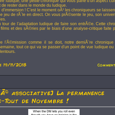
ture ludique, une petite chronique qui vous parle d'un aspect cu
t de rester dans le monde du ludique.
 d'immersion ! C'est le moment oÃ¹ les chroniqueurs se laissen
 jeu de rÃ´le en direct. On vous prÃ©sente le jeu, son univer
les.
u tour de l'adaptation ludique de faire son entrÃ©e. Cette chr
films et des sÃ©ries par le biais d'une analyse-critique faite 
re l'Ã©mission comme il se doit, notre derniÃ¨re chronique
semaine, tout ce qui va se passer d'un point de vue ludique ou 
lentours.
e 19/11/2018
Comment
tÃ© associative] La permanence
-Tout de Novembre !