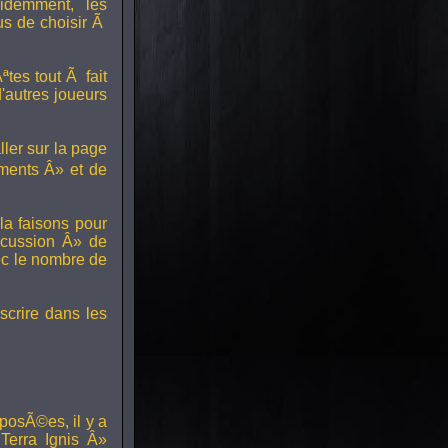
idemment, les
us de choisir Ã
tes tout Ã fait
'autres joueurs
ller sur la page
ments Â» et de
a faisons pour
scussion Â» de
ec le nombre de
scrire dans les
posÃ©es, il y a
erra Ignis Â»