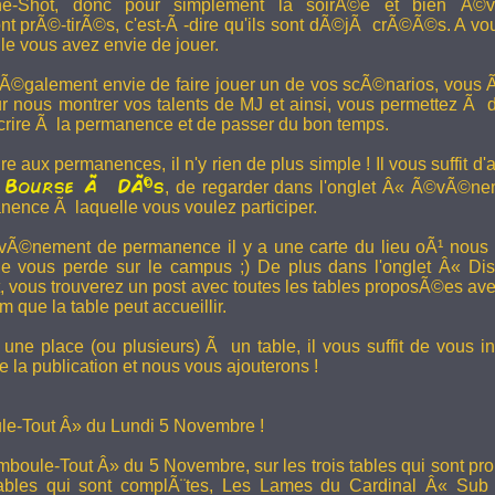
e-Shot, donc pour simplement la soirÃ©e et bien Ã©v
t prÃ©-tirÃ©s, c'est-Ã -dire qu'ils sont dÃ©jÃ crÃ©Ã©s. A vo
le vous avez envie de jouer.
 Ã©galement envie de faire jouer un de vos scÃ©narios, vous Ãª
r nous montrer vos talents de MJ et ainsi, vous permettez Ã d
scrire Ã la permanence et de passer du bon temps.
re aux permanences, il n'y rien de plus simple ! Il vous suffit d'a
Bourse Ã DÃ©s
a
, de regarder dans l'onglet Â« Ã©vÃ©ne
anence Ã laquelle vous voulez participer.
Ã©nement de permanence il y a une carte du lieu oÃ¹ nous l
ne vous perde sur le campus ;) De plus dans l'onglet Â« Di
vous trouverez un post avec toutes les tables proposÃ©es av
que la table peut accueillir.
une place (ou plusieurs) Ã un table, il vous suffit de vous in
 la publication et nous vous ajouterons !
e-Tout Â» du Lundi 5 Novembre !
boule-Tout Â» du 5 Novembre, sur les trois tables qui sont pro
bles qui sont complÃ¨tes,
Les Lames du Cardinal
Â« Sub T