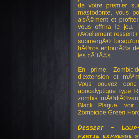
de votre premier su
mastodonte, vous po
aisÃ©ment et profite
vous offrira le jeu.
rÃ©ellement ressentir 
submergÃ© lorsqu'on 
hÃ©ros entourÃ©s de
les cÃ´tÃ©s.
En prime, Zombicide
d'extension et mÃªm
Vous pouvez donc 
apocalyptique type R
zombis mÃ©diÃ©vaux-
Black Plague, voi
Zombicide Green Hor
Dessert - Loup
partie expresse 