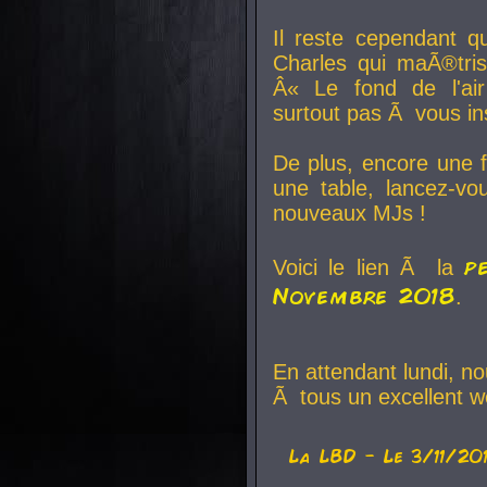
Il reste cependant q
Charles qui maÃ®tri
Â« Le fond de l'air
surtout pas Ã vous ins
De plus, encore une f
une table, lancez-v
nouveaux MJs !
p
Voici le lien Ã la
Novembre 2018
.
En attendant lundi, n
Ã tous un excellent w
La
LBD
- Le 3/11/20