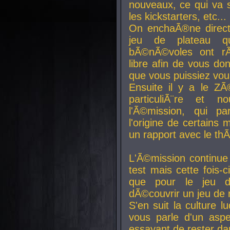
nouveaux, ce qui va so
les kickstarters, etc...
On enchaÃ®ne direct
jeu de plateau q
bÃ©nÃ©voles ont rÃ
libre afin de vous don
que vous puissiez vou
Ensuite il y a le ZÃ
particuliÃ¨re et 
l'Ã©mission, qui pa
l'origine de certains
un rapport avec le th
L'Ã©mission continue
test mais cette fois-c
que pour le jeu d
dÃ©couvrir un jeu de r
S'en suit la culture l
vous parle d'un aspe
essayant de rester da