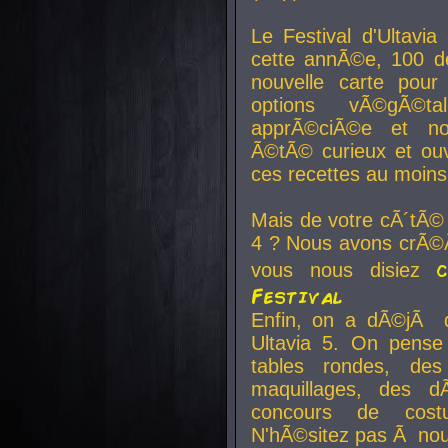
Le Festival d'Ultavia
cette annÃ©e, 100 de
nouvelle carte pour
options vÃ©gÃ©t
apprÃ©ciÃ©e et no
Ã©tÃ© curieux et ouv
ces recettes au moins
Mais de votre cÃ´tÃ©
4 ? Nous avons crÃ©Ã
vous nous disiez
Festival
Enfin, on a dÃ©jÃ de
Ultavia 5. On pens
tables rondes, des
maquillages, des d
concours de cost
N'hÃ©sitez pas Ã nous