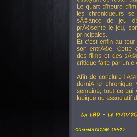
Le quart d'heure d'i
les chroniqueurs se
sÃ©ance de jeu de
prÃ©sente le jeu, son
principales.
Et c'est enfin au tour
son entrÃ©e. Cette c
des films et des sÃ©r
critique faite par un
Afin de conclure l'Ã©
derniÃ¨re chronique
semaine, tout ce qui 
ludique ou associatif 
La
LBD
- Le 19/11/2
Commentaires (447)