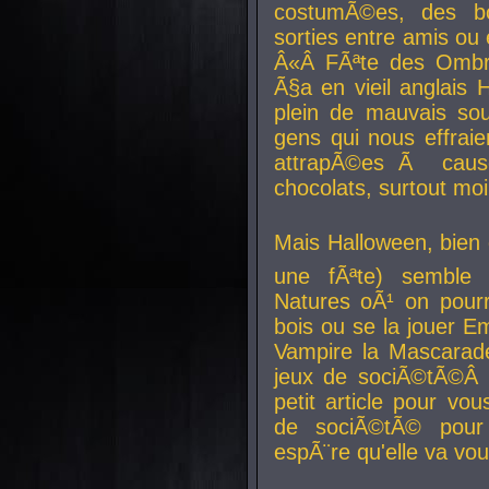
costumÃ©es, des b
sorties entre amis ou 
Â«Â FÃªte des Ombre
Ã§a en vieil anglais 
plein de mauvais sou
gens qui nous effraie
attrapÃ©es Ã caus
chocolats, surtout moi
Mais Halloween, bien q
une fÃªte) semble 
Natures oÃ¹ on pourr
bois ou se la jouer E
Vampire la Mascarade
jeux de sociÃ©tÃ©Â !
petit article pour vo
de sociÃ©tÃ© pour 
espÃ¨re qu'elle va vou