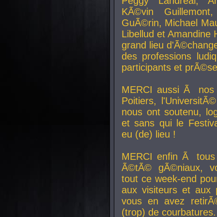
Peggy Landreal, A
KÃ©vin Guillemont
GuÃ©rin, Michael Maur
Libellud et Amandine H
grand lieu d'Ã©chang
des professions lud
participants et prÃ©se
MERCI aussi Ã nos pa
Poitiers, l'Universit
nous ont soutenu, log
et sans qui le Festiv
eu (de) lieu !
MERCI enfin Ã tous
Ã©tÃ© gÃ©niaux, v
tout ce week-end pour
aux visiteurs et aux
vous en avez retirÃ
(trop) de courbatures.