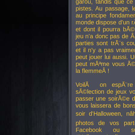
garou, tandis que ce 
pistes. Au passage, le
au principe fondamen
monde dispose d'un rÃ´
et dont il pourra bÃ©
jeu n'a donc pas de 
parties sont trÃ¨s c
et il n'y a pas vraime
peut jouer lui aussi.
peut mÃªme vous Ã©di
la flemmeÂ !
VoilÃ on espÃ¨re 
sÃ©lection de jeux vo
passer une soirÃ©e d
vous laissera de bons
soir d'Halloween, nâ
photos de vos parti
Facebook ou su