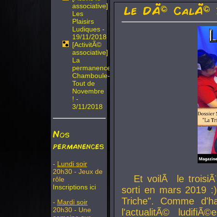
associative]
Le DÃ© CalÃ© 
Les
Plaisirs
Ludiques -
19/11/2018
[ActivitÃ©
associative]
La
permanence
Chamboule-
Tout de
Novembre
! -
3/11/2018
Nos
permanences
-
Lundi soir
20h30 - Jeux de
Et voilÃ le troi
rôle
Inscriptions ici
sorti en mars 2019 :)
Triche". Comme d'ha
-
Mardi soir
20h30 - Une
l'actualitÃ© ludifi