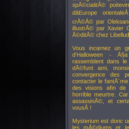
spÃ©cialitÃ© poitev
dâEurope orienta
crÃ©Ã© par Oleksand
illustrÃ© par Xavier 
Ã©ditÃ© chez Libellud
Vous incarnez un gr
d'Halloween - Ã§
rassemblent dans le
dÃ©funt ami, mons
convergence des pou
contacter le fantÃ´me
des visions afin de
horrible meurtre. Ca
assassinÃ©, et cert
vousÂ !
Mysterium est donc un
les mÃ©diums et le