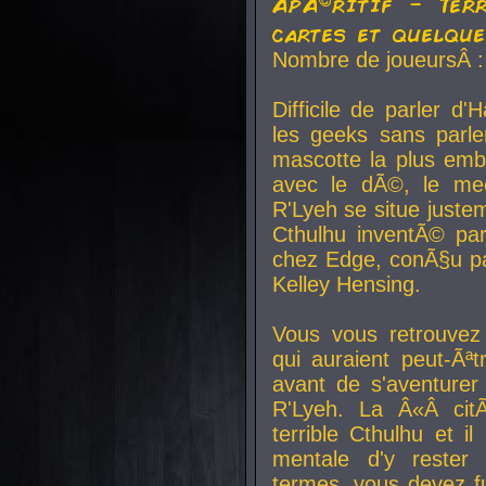
ApÃ©ritif - Ter
cartes et quelqu
Nombre de joueursÂ :
Difficile de parler d
les geeks sans parle
mascotte la plus emb
avec le dÃ©, le mee
R'Lyeh se situe juste
Cthulhu inventÃ© par
chez Edge, conÃ§u par
Kelley Hensing.
Vous vous retrouvez 
qui auraient peut-Ã
avant de s'aventurer
R'Lyeh. La Â«Â cit
terrible Cthulhu et i
mentale d'y rester 
termes, vous devez fu