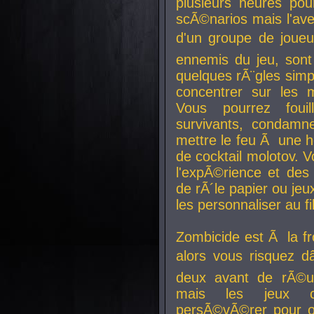
plusieurs heures pour
scÃ©narios mais l'av
d'un groupe de joueur
ennemis du jeu, sont
quelques rÃ¨gles simp
concentrer sur les 
Vous pourrez foui
survivants, condamn
mettre le feu Ã une
de cocktail molotov. 
l'expÃ©rience et de
de rÃ´le papier ou je
les personnaliser au fil
Zombicide est Ã la fr
alors vous risquez d
deux avant de rÃ©us
mais les jeux co
persÃ©vÃ©rer pour ob