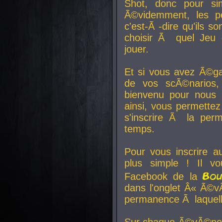
Shot, donc pour si
Ã©videmment, les pe
c'est-Ã -dire qu'ils
choisir Ã quel Jeu 
jouer.
Et si vous avez Ã©ga
de vos scÃ©narios,
bienvenu pour nous 
ainsi, vous permettez
s'inscrire Ã la per
temps.
Pour vous inscrire a
plus simple ! Il vo
Bo
Facebook de la
dans l'onglet Â« Ã©v
permanence Ã laquelle
Sur chaque Ã©vÃ©nem