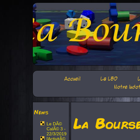
Accueil
La LBD
L
Notre ludo
News
La Bours
Le DÃ©
CalÃ© 3 -
22/3/2019
[ActivitÃ©