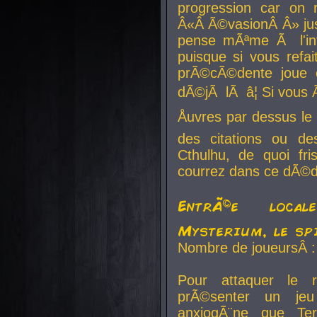
progression car on 
Â«Â Ã©vasionÂ Â» jusq
pense mÃªme Ã l'inf
puisque si vous refai
prÃ©cÃ©dente joue e
dÃ©jÃ lÃ â¦ Si vous 
Åuvres par dessus l
des citations ou d
Cthulhu, de quoi f
courrez dans ce dÃ©da
EntrÃ©e local
Mysterium, le sp
Nombre de joueursÂ :
Pour attaquer le 
prÃ©senter un je
anxiogÃ¨ne que Te