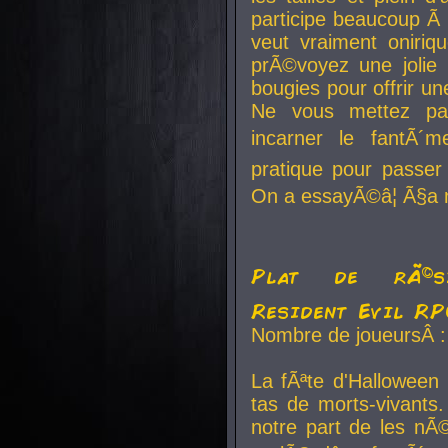
participe beaucoup Ã 
veut vraiment oniriq
prÃ©voyez une jolie
bougies pour offrir un
Ne vous mettez pa
incarner le fantÃ´m
pratique pour passer 
On a essayÃ©â¦ Ã§a n
Plat de rÃ©sis
Resident Evil R
Nombre de joueursÂ :
La fÃªte d'Halloween
tas de morts-vivants.
notre part de les nÃ©