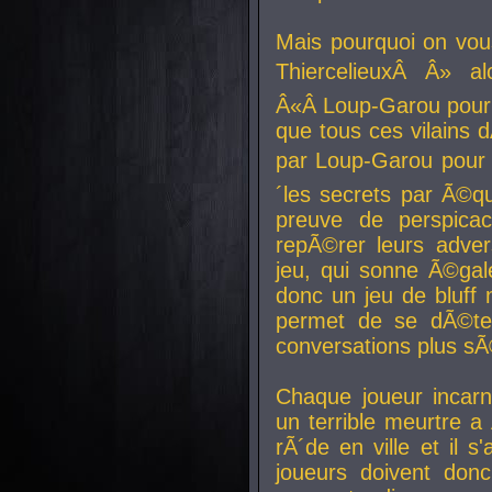
Mais pourquoi on vo
ThiercelieuxÂ Â» al
Â«Â Loup-Garou pour 
que tous ces vilain
par Loup-Garou pour u
´les secrets par Ã©qu
preuve de perspica
repÃ©rer leurs adver
jeu, qui sonne Ã©gale
donc un jeu de bluff 
permet de se dÃ©te
conversations plus sÃ
Chaque joueur incar
un terrible meurtre 
rÃ´de en ville et il s
joueurs doivent donc 