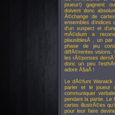
joueur!) gagnent o
doivent donc absolum
Ã©change de cartes
ensembles d'indices c
d'un suspect et d'u
mÃ©dium a reconst
plausiblesÂ , un pa
phase de jeu cons
diffÃ©rentes visions.
les rÃ©ponses derriÃ¨
donc un peu l'esthÃ
adore Ã§aÂ !
Le dÃ©funt Warwick 
parler et le joueur q
communiquer verbale
pendant la partie. Le
cartes illustrÃ©es q
pour leur faire devin