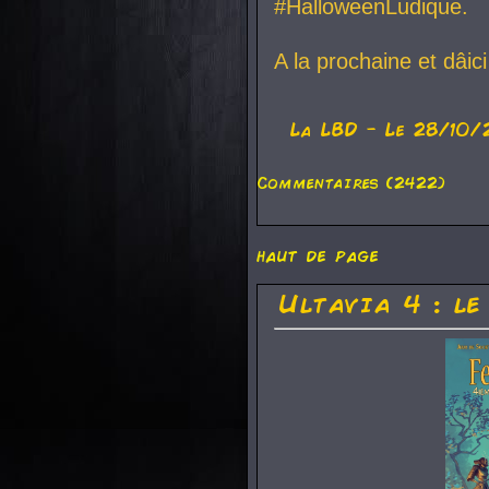
#HalloweenLudique.
A la prochaine et dâic
La
LBD
- Le 28/10/
Commentaires (2422)
haut de page
Ultavia 4 : le