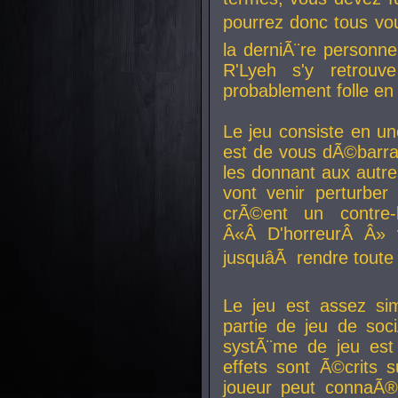
pourrez donc tous vous
la derniÃ¨re personne
R'Lyeh s'y retro
probablement folle en
Le jeu consiste en une
est de vous dÃ©barra
les donnant aux aut
vont venir perturber 
crÃ©ent un contre-
Â«Â D'horreurÂ Â» 
jusquâÃ rendre tout
Le jeu est assez si
partie de jeu de soc
systÃ¨me de jeu est
effets sont Ã©crits 
joueur peut connaÃ®