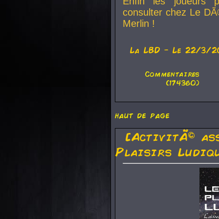
Enfin les joueurs p
consulter chez Le DÃ
Merlin !
La
LBD
- Le 22/3/2
Commentaires
(174360)
haut de page
[ActivitÃ© as
Plaisirs Ludiq