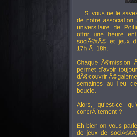
Si vous ne le sav
de notre association 
universitaire de Poit
offrir une heure en
sociÃ©tÃ© et jeux d
17h Ã 18h.
Chaque Ã©mission Ã
permet d'avoir toujo
dÃ©couvrir Ã©galemen
semaines au lieu d
boucle.
Alors, qu'est-ce qu
concrÃ¨tement ?
Eh bien on vous parl
de jeux de sociÃ©tÃ©