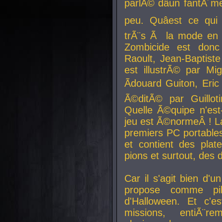
parlÃ© dâun fantÃ´me 
peu. Quâest ce qui
trÃ¨s Ã la mode en
Zombicide est donc
Raoult, Jean-Baptiste
est illustrÃ© par Mi
Ãdouard Guiton, Eric
Ã©ditÃ© par Guillot
Quelle Ã©quipe n'est
jeu est Ã©normeÂ ! La 
premiers PC portable
et contient des plat
pions et surtout, des d
Car il s'agit bien d'u
propose comme pil
d'Halloween. Et c'e
missions, entiÃ¨r