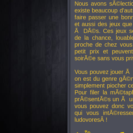
Nous avons sÃ©lectio
existe beaucoup d'autr
faire passer une bon
et aussi des jeux que
Ã DÃ©s. Ces jeux son
de la chance, louab
proche de chez vous.
petit prix et peuve
soirÃ©e sans vous pr
Vous pouvez jouer Ã 
on est du genre gÃ©n
simplement piocher ce
Pour filer la mÃ©tap
prÃ©sentÃ©s un Ã un
vous pouvez donc vo
qui vous intÃ©resse
ludovoresÂ !