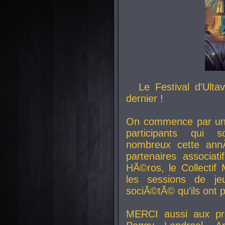
Le Festival d'Ult
dernier !
On commence par un 
participants qui s
nombreux cette an
partenaires associat
HÃ©ros, le Collecti
les sessions de j
sociÃ©tÃ© qu'ils ont
MERCI aussi aux pro