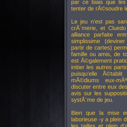
par ce biais que le
tenter de rÃ©soudre l
Le jeu n'est pas san
crÃ¨merie, et Clued
alliance parfaite e
simplissime (devine
partir de cartes) perm
famille ou amis, de t
est Ã©galement prati
initier les autres par
puisqu'elle Ã©tabli
mÃ©diums eux-mÃ
discuter entre eux de
avis sur les supposit
systÃ¨me de jeu.
Bien que la mise e
laborieuse -y a plein 
les tailles et plein d