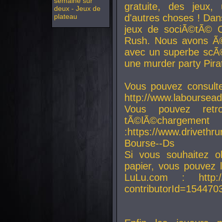
semaine sur
gratuite, des jeux,
deux - Jeux de
plateau
d'autres choses ! Da
jeux de sociÃ©tÃ© O
Rush. Nous avons Ã©
avec un superbe scÃ©
une murder party Pira
Vous pouvez consulte
http://www.laboursead
Vous pouvez ret
tÃ©lÃ©chargement
:https://www.driveth
Bourse--Ds
Si vous souhaitez o
papier, vous pouvez 
LuLu.com : http://w
contributorId=154470