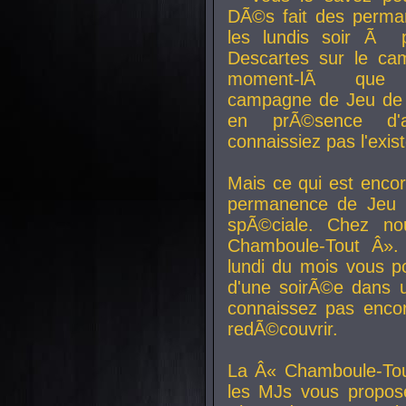
DÃ©s fait des perma
les lundis soir Ã 
Descartes sur le ca
moment-lÃ que v
campagne de Jeu de 
en prÃ©sence d'a
connaissiez pas l'exi
Mais ce qui est encor
permanence de Jeu 
spÃ©ciale. Chez n
Chamboule-Tout Â». 
lundi du mois vous p
d'une soirÃ©e dans 
connaissez pas enco
redÃ©couvrir.
La Â« Chamboule-Tou
les MJs vous propos