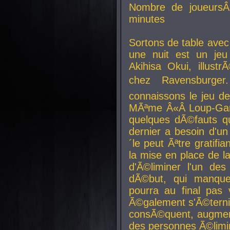
Nombre de joueurs
minutes
Sortons de table ave
une nuit est un je
Akihisa Okui, illus
chez Ravensburger.
connaissons le jeu d
MÃªme Â«Â Loup-Garo
quelques dÃ©fauts qu
dernier a besoin d'un
´le peut Ãªtre gratifi
la mise en place de l
d'Ã©liminer l'un des
dÃ©but, qui manque
pourra au final pas 
Ã©galement s'Ã©ternis
consÃ©quent, augment
des personnes Ã©limi