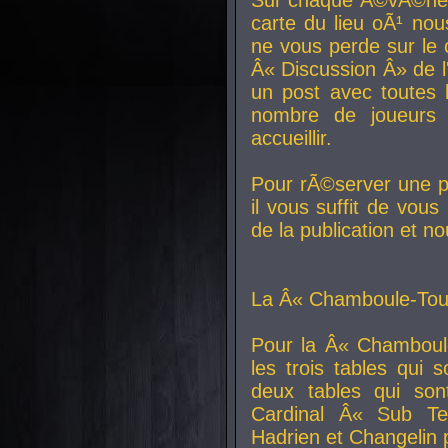
carte du lieu oÃ¹ nou
ne vous perde sur le 
Â« Discussion Â» de 
un post avec toutes 
nombre de joueurs
accueillir.
Pour rÃ©server une pl
il vous suffit de vou
de la publication et n
La Â« Chamboule-Tout
Pour la Â« Chamboul
les trois tables qui
deux tables qui so
Cardinal
Â« Sub Ter
Hadrien et
Changelin
p