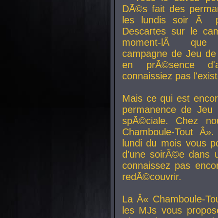
DÃ©s fait des perma
les lundis soir Ã 
Descartes sur le ca
moment-lÃ que v
campagne de Jeu de 
en prÃ©sence d'a
connaissiez pas l'exi
Mais ce qui est encor
permanence de Jeu 
spÃ©ciale. Chez n
Chamboule-Tout Â». 
lundi du mois vous p
d'une soirÃ©e dans 
connaissez pas enco
redÃ©couvrir.
La Â« Chamboule-Tou
les MJs vous propos