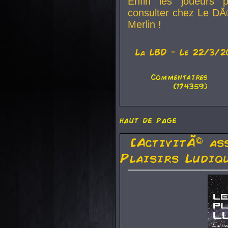
Enfin les joueurs p
consulter chez Le DÃ
Merlin !
La
LBD
- Le 22/3/2
Commentaires
(174359)
haut de page
[ActivitÃ© as
Plaisirs Ludiq