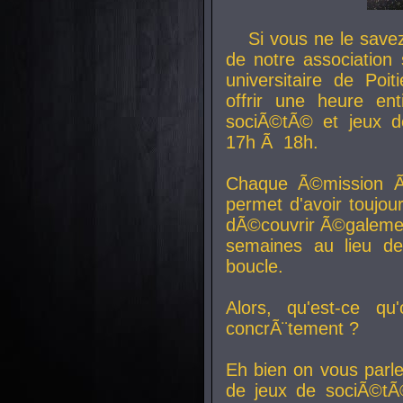
Si vous ne le sav
de notre association 
universitaire de Poit
offrir une heure en
sociÃ©tÃ© et jeux d
17h Ã 18h.
Chaque Ã©mission Ã
permet d'avoir toujo
dÃ©couvrir Ã©galemen
semaines au lieu d
boucle.
Alors, qu'est-ce qu
concrÃ¨tement ?
Eh bien on vous parl
de jeux de sociÃ©tÃ©