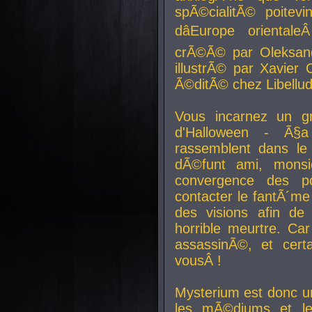
spÃ©cialitÃ© poitev
dâEurope orienta
crÃ©Ã© par Oleksand
illustrÃ© par Xavier 
Ã©ditÃ© chez Libellud
Vous incarnez un gr
d'Halloween - Ã§
rassemblent dans le
dÃ©funt ami, mons
convergence des pou
contacter le fantÃ´me
des visions afin de
horrible meurtre. Ca
assassinÃ©, et cert
vousÂ !
Mysterium est donc un
les mÃ©diums et le