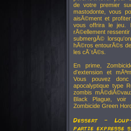
de votre premier su
mastodonte, vous po
aisÃ©ment et profite
vous offrira le jeu.
rÃ©ellement ressentir 
submergÃ© lorsqu'on 
hÃ©ros entourÃ©s de
les cÃ´tÃ©s.
En prime, Zombicide
d'extension et mÃªm
Vous pouvez donc 
apocalyptique type R
zombis mÃ©diÃ©vaux-
Black Plague, voi
Zombicide Green Hor
Dessert - Loup
partie expresse 