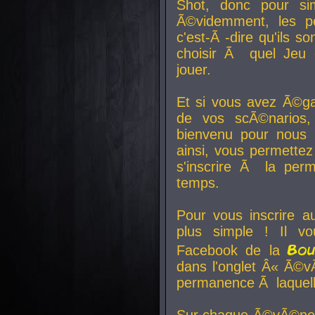
Shot, donc pour si
Ã©videmment, les pe
c'est-Ã -dire qu'ils
choisir Ã quel Jeu 
jouer.
Et si vous avez Ã©ga
de vos scÃ©narios,
bienvenu pour nous 
ainsi, vous permettez
s'inscrire Ã la per
temps.
Pour vous inscrire a
plus simple ! Il vo
Bo
Facebook de la
dans l'onglet Â« Ã©v
permanence Ã laquelle
Sur chaque Ã©vÃ©nem