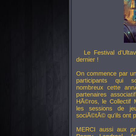
Le Festival d'Ult
dernier !
On commence par un 
participants qui s
nombreux cette an
partenaires associat
HÃ©ros, le Collecti
les sessions de j
sociÃ©tÃ© qu'ils ont
MERCI aussi aux pro