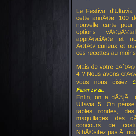
Le Festival d'Ultavia
cette annÃ©e, 100 de
nouvelle carte pour
options vÃ©gÃ©t
apprÃ©ciÃ©e et no
Ã©tÃ© curieux et ouv
ces recettes au moins
Mais de votre cÃ´tÃ©
4 ? Nous avons crÃ©Ã
vous nous disiez
Festival
Enfin, on a dÃ©jÃ de
Ultavia 5. On pens
tables rondes, des
maquillages, des d
concours de cost
N'hÃ©sitez pas Ã nous