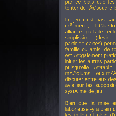
par ce biais que le
tenter de rÃ©soudre l
Le jeu n'est pas san
crÃ¨merie, et Clued
alliance parfaite e
simplissime (devine
partir de cartes) perm
famille ou amis, de t
est Ã©galement prati
initier les autres par
puisqu'elle Ã©tabli
mÃ©diums eux-mÃ
discuter entre eux de
avis sur les supposit
systÃ¨me de jeu.
Bien que la mise e
laborieuse -y a plein 
les tailles et plein d