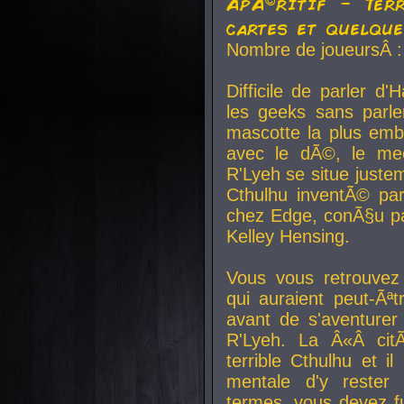
ApÃ©ritif - Ter
cartes et quelqu
Nombre de joueursÂ :
Difficile de parler d
les geeks sans parle
mascotte la plus emb
avec le dÃ©, le mee
R'Lyeh se situe juste
Cthulhu inventÃ© par
chez Edge, conÃ§u par
Kelley Hensing.
Vous vous retrouvez 
qui auraient peut-Ã
avant de s'aventurer
R'Lyeh. La Â«Â cit
terrible Cthulhu et i
mentale d'y rester 
termes, vous devez fu