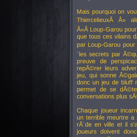
Mais pourquoi on vo
ThiercelieuxÂ Â» al
Â«Â Loup-Garou pour 
que tous ces vilain
par Loup-Garou pour u
´les secrets par Ã©qu
preuve de perspica
repÃ©rer leurs adver
jeu, qui sonne Ã©gale
donc un jeu de bluff 
permet de se dÃ©te
conversations plus sÃ
Chaque joueur incar
un terrible meurtre 
rÃ´de en ville et il s
joueurs doivent donc 