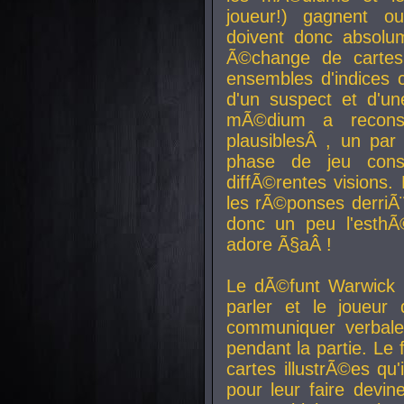
joueur!) gagnent o
doivent donc absolum
Ã©change de cartes
ensembles d'indices c
d'un suspect et d'u
mÃ©dium a reconst
plausiblesÂ , un pa
phase de jeu cons
diffÃ©rentes visions.
les rÃ©ponses derriÃ¨
donc un peu l'esthÃ
adore Ã§aÂ !
Le dÃ©funt Warwick 
parler et le joueur q
communiquer verbale
pendant la partie. Le
cartes illustrÃ©es q
pour leur faire devin