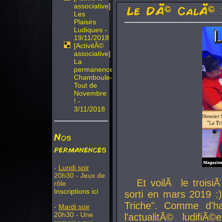
associative]
Le DÃ© CalÃ© 
Les
Plaisirs
Ludiques -
19/11/2018
[ActivitÃ©
associative]
La
permanence
Chamboule-
Tout de
Novembre
! -
3/11/2018
Nos
permanences
-
Lundi soir
20h30 - Jeux de
Et voilÃ le troi
rôle
Inscriptions ici
sorti en mars 2019 :)
Triche". Comme d'ha
-
Mardi soir
20h30 - Une
l'actualitÃ© ludifi