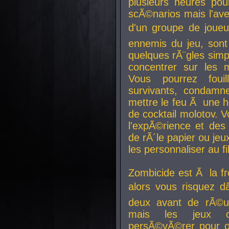
plusieurs heures pour
scÃ©narios mais l'av
d'un groupe de joueur
ennemis du jeu, sont
quelques rÃ¨gles simp
concentrer sur les 
Vous pourrez foui
survivants, condamn
mettre le feu Ã une
de cocktail molotov. 
l'expÃ©rience et de
de rÃ´le papier ou je
les personnaliser au fil
Zombicide est Ã la fr
alors vous risquez d
deux avant de rÃ©us
mais les jeux co
persÃ©vÃ©rer pour ob