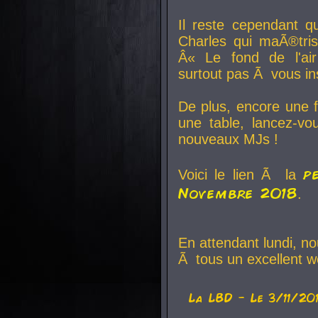
Il reste cependant q
Charles qui maÃ®tri
Â« Le fond de l'air
surtout pas Ã vous ins
De plus, encore une f
une table, lancez-v
nouveaux MJs !
p
Voici le lien Ã la
Novembre 2018
.
En attendant lundi, n
Ã tous un excellent w
La
LBD
- Le 3/11/20