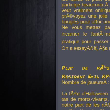
participe beaucoup Ã 
veut vraiment oniriq
prÃ©voyez une jolie
bougies pour offrir un
Ne vous mettez pa
incarner le fantÃ´m
pratique pour passer 
On a essayÃ©â¦ Ã§a n
Plat de rÃ©sis
Resident Evil R
Nombre de joueursÂ :
La fÃªte d'Halloween
tas de morts-vivants.
notre part de les nÃ©