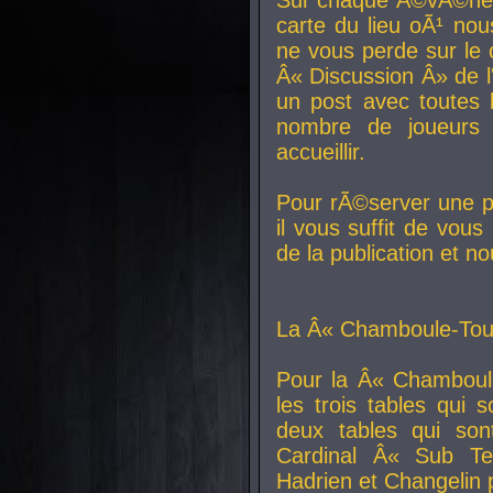
carte du lieu oÃ¹ nou
ne vous perde sur le 
Â« Discussion Â» de 
un post avec toutes 
nombre de joueurs
accueillir.
Pour rÃ©server une pl
il vous suffit de vou
de la publication et n
La Â« Chamboule-Tout
Pour la Â« Chamboul
les trois tables qui
deux tables qui so
Cardinal
Â« Sub Ter
Hadrien et
Changelin
p