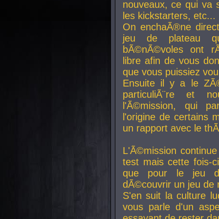
nouveaux, ce qui va so
les kickstarters, etc...
On enchaÃ®ne direct
jeu de plateau q
bÃ©nÃ©voles ont rÃ
libre afin de vous don
que vous puissiez vou
Ensuite il y a le ZÃ
particuliÃ¨re et 
l'Ã©mission, qui pa
l'origine de certains
un rapport avec le th
L'Ã©mission continue
test mais cette fois-c
que pour le jeu d
dÃ©couvrir un jeu de r
S'en suit la culture l
vous parle d'un aspe
essayant de rester da