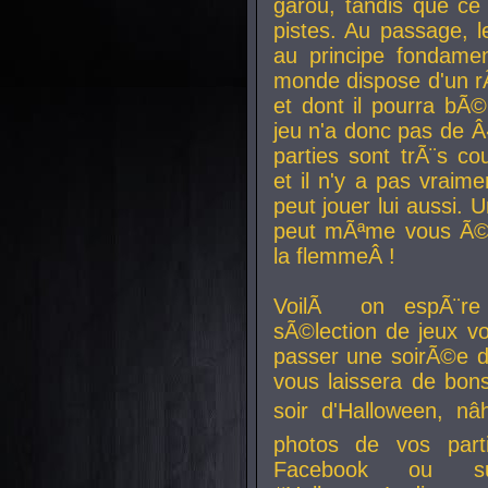
garou, tandis que ce 
pistes. Au passage, le
au principe fondamen
monde dispose d'un rÃ´
et dont il pourra bÃ©
jeu n'a donc pas de 
parties sont trÃ¨s c
et il n'y a pas vraime
peut jouer lui aussi.
peut mÃªme vous Ã©di
la flemmeÂ !
VoilÃ on espÃ¨re 
sÃ©lection de jeux vo
passer une soirÃ©e d
vous laissera de bons
soir d'Halloween, nâ
photos de vos parti
Facebook ou su