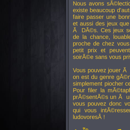
Nous avons sÃ©lectio
existe beaucoup d'autr
faire passer une bon
et aussi des jeux que
Ã DÃ©s. Ces jeux son
de la chance, louab
proche de chez vous.
petit prix et peuve
soirÃ©e sans vous pr
Vous pouvez jouer Ã 
on est du genre gÃ©n
simplement piocher ce
Pour filer la mÃ©tap
prÃ©sentÃ©s un Ã un
vous pouvez donc vo
qui vous intÃ©resse
ludovoresÂ !