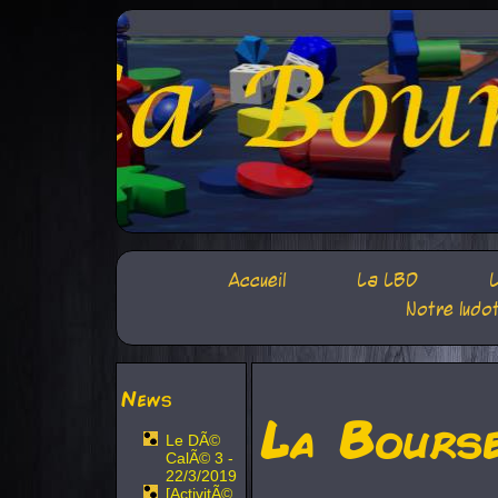
Accueil
La LBD
L
Notre ludo
News
La Bours
Le DÃ©
CalÃ© 3 -
22/3/2019
[ActivitÃ©