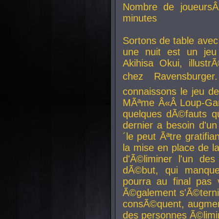
Nombre de joueurs
minutes
Sortons de table ave
une nuit est un je
Akihisa Okui, illus
chez Ravensburger.
connaissons le jeu d
MÃªme Â«Â Loup-Garo
quelques dÃ©fauts qu
dernier a besoin d'un
´le peut Ãªtre gratifi
la mise en place de l
d'Ã©liminer l'un des
dÃ©but, qui manque
pourra au final pas 
Ã©galement s'Ã©ternis
consÃ©quent, augment
des personnes Ã©limi