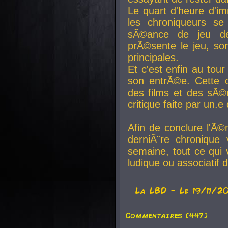
Le quart d'heure d'i
les chroniqueurs se
sÃ©ance de jeu de
prÃ©sente le jeu, son
principales.
Et c'est enfin au tour
son entrÃ©e. Cette c
des films et des sÃ©r
critique faite par un
Afin de conclure l'Ã©
derniÃ¨re chronique
semaine, tout ce qui 
ludique ou associatif 
La
LBD
- Le 19/11/2
Commentaires (447)