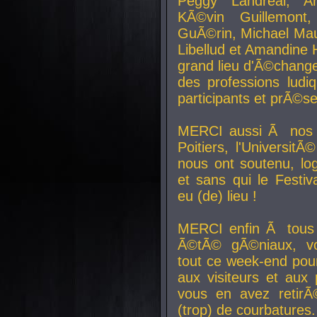
Peggy Landreal, A
KÃ©vin Guillemont
GuÃ©rin, Michael Maur
Libellud et Amandine H
grand lieu d'Ã©chang
des professions lud
participants et prÃ©se
MERCI aussi Ã nos pa
Poitiers, l'Universit
nous ont soutenu, log
et sans qui le Festiv
eu (de) lieu !
MERCI enfin Ã tous
Ã©tÃ© gÃ©niaux, v
tout ce week-end pour
aux visiteurs et aux
vous en avez retirÃ
(trop) de courbatures.