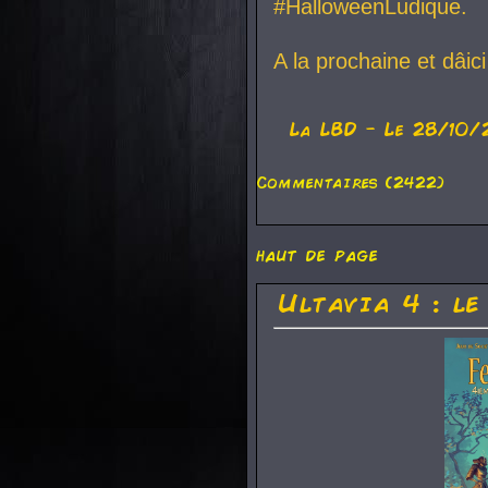
#HalloweenLudique.
A la prochaine et dâic
La
LBD
- Le 28/10/
Commentaires (2422)
haut de page
Ultavia 4 : le