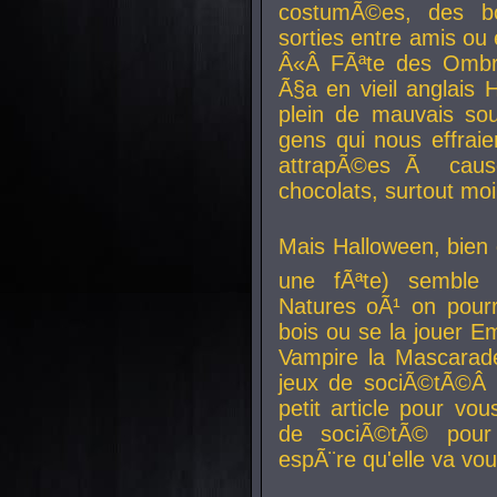
costumÃ©es, des b
sorties entre amis ou 
Â«Â FÃªte des Ombre
Ã§a en vieil anglais 
plein de mauvais sou
gens qui nous effraie
attrapÃ©es Ã caus
chocolats, surtout moi
Mais Halloween, bien q
une fÃªte) semble 
Natures oÃ¹ on pourr
bois ou se la jouer E
Vampire la Mascarade
jeux de sociÃ©tÃ©Â !
petit article pour vo
de sociÃ©tÃ© pour 
espÃ¨re qu'elle va vou