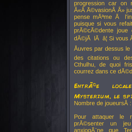
progression car on 
Â«Â Ã©vasionÂ Â» jusq
pense mÃªme Ã l'inf
puisque si vous refai
prÃ©cÃ©dente joue e
dÃ©jÃ lÃ â¦ Si vous 
Åuvres par dessus l
des citations ou d
Cthulhu, de quoi f
courrez dans ce dÃ©da
EntrÃ©e local
Mysterium, le sp
Nombre de joueursÂ :
Pour attaquer le 
prÃ©senter un je
anxiogÃ¨ne que Te