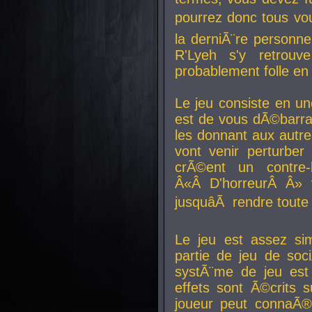
pourrez donc tous vous
la derniÃ¨re personne
R'Lyeh s'y retro
probablement folle en
Le jeu consiste en une
est de vous dÃ©barra
les donnant aux aut
vont venir perturber 
crÃ©ent un contre-
Â«Â D'horreurÂ Â» 
jusquâÃ rendre tout
Le jeu est assez si
partie de jeu de soc
systÃ¨me de jeu est
effets sont Ã©crits 
joueur peut connaÃ®