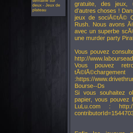
semaine sur
gratuite, des jeux,
deux - Jeux de
plateau
d'autres choses ! Da
jeux de sociÃ©tÃ© O
Rush. Nous avons Ã©
avec un superbe scÃ©
une murder party Pira
Vous pouvez consulte
http://www.laboursead
Vous pouvez ret
tÃ©lÃ©chargement
:https://www.driveth
Bourse--Ds
Si vous souhaitez o
papier, vous pouvez 
LuLu.com : http://w
contributorId=154470