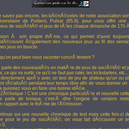
e savez pas encore, les bÃ©nÃ©voles de notre association son
versitaire de Poitiers, Pulsar (95.9), pour vous offrir une
eux de sociÃ©tÃ© et jeux de rÃ´les chaque dimanche de 17h 
ion Ã son propre thÃ¨me, ce qui permet d'avoir toujour
 dÃ©couvrir Ã©galement des nouveaux jeux au fil des semai
es jeux en boucle.
 qu'on peut bien vous raconter concrÃ¨tement ?
 parle des nouveautÃ©s en matiÃ¨re de jeux de sociÃ©tÃ© et je
 ce qui va sortir, ce qu'il ne faut pas rater, les kickstarters, etc...
rectement aprÃ¨s avec un test de jeu de plateau qu'un ou p
 rÃ©alisÃ© pendant leur temps libre afin de vous donner un a
us puissiez vous en faire une bonne idÃ©e.
e ZÃ©lixique ! C'est une chronique particuliÃ¨re et nouvelle c
i parle de lexique, c'est-Ã -dire l'origine de certains mo
rapport avec le thÃ¨me de l'Ã©mission.
tinue sur une nouvelle chronique de test mais cette fois-ci de
ue pour le jeu de sociÃ©tÃ©, on vous fait dÃ©couvrir un je
 !).