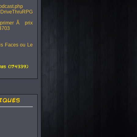
podcast.php
 DriveThruRPG
mprimer Ã prix
44703
ois Faces ou Le
es (174339)
iques