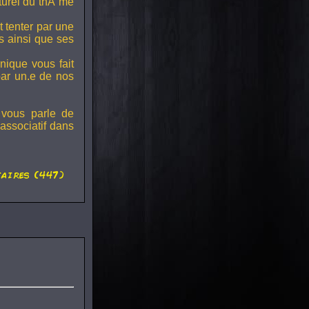
lturel du thÃ¨me
t tenter par une
s ainsi que ses
onique vous fait
par un.e de nos
 vous parle de
associatif dans
aires (447)