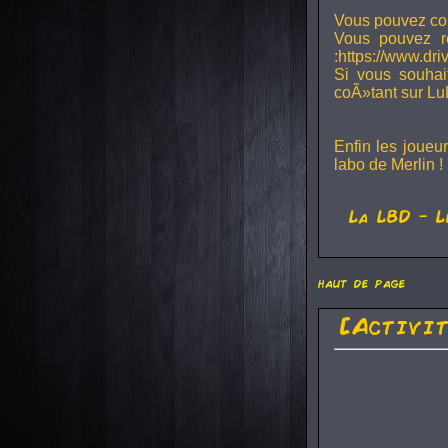
Vous pouvez con
Vous pouvez r
:https://www.dr
Si vous souhai
coÃ»tant sur Lu
Enfin les joueu
labo de Merlin !
La
LBD
- L
haut de page
[Activi