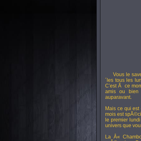
Vous le sav
´les tous les l
C'est Ã ce mom
amis ou bien 
auparavant.
Mais ce qui est
mois est spÃ©ci
le premier lund
univers que vou
La Â« Chambou