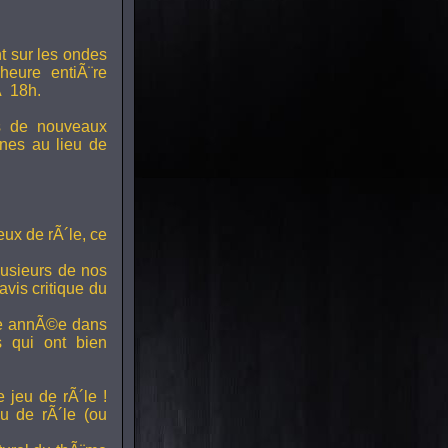
t sur les ondes
 heure entiÃ¨re
Ã 18h.
s de nouveaux
nes au lieu de
ux de rÃ´le, ce
lusieurs de nos
vis critique du
ette annÃ©e dans
ts qui ont bien
 jeu de rÃ´le !
u de rÃ´le (ou