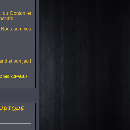
ra du
Donjon et
scrire !
s ! Nous sommes
nd et bon jeu !
ires (2466)
udique