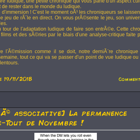
ture ludique, une petite chronique qui vous parle d'un aspect cu
t de rester dans le monde du ludique.
 d'immersion ! C'est le moment oÃ¹ les chroniqueurs se laissen
 jeu de rÃ´le en direct. On vous prÃ©sente le jeu, son univer
les.
u tour de l'adaptation ludique de faire son entrÃ©e. Cette chr
films et des sÃ©ries par le biais d'une analyse-critique faite 
re l'Ã©mission comme il se doit, notre derniÃ¨re chronique
semaine, tout ce qui va se passer d'un point de vue ludique ou 
lentours.
e 19/11/2018
Comment
tÃ© associative] La permanence
-Tout de Novembre !