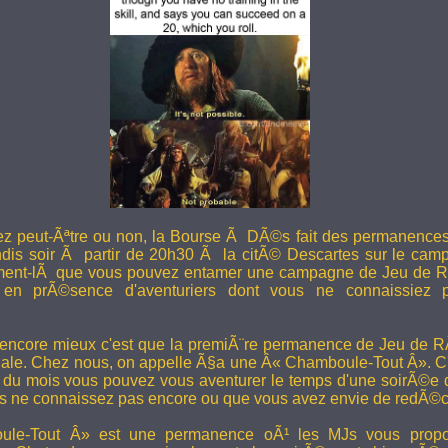
ez peut-Ãªtre ou non, la Bourse Ã DÃ©s fait des permanence
undis soir Ã partir de 20h30 Ã la citÃ© Descartes sur le camp
ent-lÃ que vous pouvez entamer une campagne de Jeu de R
en prÃ©sence d'aventuriers dont vous ne connaissiez pa
 encore mieux c'est que la premiÃ¨re permanence de Jeu de 
ale. Chez nous, on appelle Ã§a une Â« Chamboule-Tout Â». C'
i du mois vous pouvez vous aventurer le temps d'une soirÃ©e
s ne connaissez pas encore ou que vous avez envie de redÃ©co
le-Tout Â» est une permanence oÃ¹ les MJs vous propos