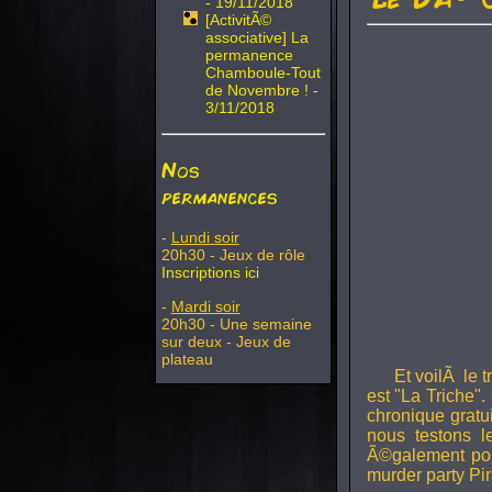
- 19/11/2018
[ActivitÃ©
associative] La
permanence
Chamboule-Tout
de Novembre ! -
3/11/2018
Nos
permanences
-
Lundi soir
20h30 - Jeux de rôle
Inscriptions ici
-
Mardi soir
20h30 - Une semaine
sur deux - Jeux de
plateau
Et voilÃ le 
est "La Triche".
chronique gratu
nous testons 
Ã©galement pou
murder party Pir