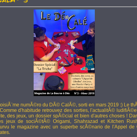
troisiÃ¨me numÃ©ro du DÃ© CalÃ©, sorti en mars 2019 :) Le thÃ
 Comme d'habitude retrouvez des sorties, l'actualitÃ© ludifiÃ©e
ite, des jeux, un dossier spÃ©cial et bien d'autres choses ! 
les jeux de sociÃ©tÃ© Origami, Shahrazad et Kitchen Rus
rvu le magazine avec un superbe scÃ©nario de l'Appel de 
ates.