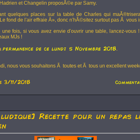
Hadrien et
Changelin
proposÃ©e par Samy.
dant quelques places sur la table de Charles qui maÃ®trise
e fond de l'air effraie Â», donc n'hÃ©sitez surtout pas Ã vous in
 une fois, si vous avez envie d'ouvrir une table, lancez-vou
eaux MJs !
permanence de ce lundi 5 Novembre 2018
la
.
ndi, nous vous souhaitons Ã toutes et Ã tous un excellent weeke
e 3/11/2018
Commenta
 ludique] Recette pour un repas l
en