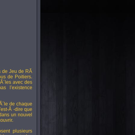
s de Jeu de RÃ
us de Poitiers.
Ã´les avec des
s l'existence
RÃ´le de chaque
est-Ã -dire que
 dans un nouvel
uvrir.
ent plusieurs