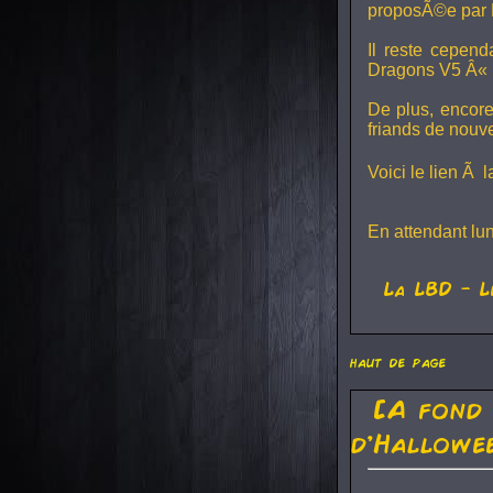
proposÃ©e par 
Il reste cepen
Dragons V5
Â« L
De plus, encore
friands de nouv
Voici le lien Ã 
En attendant lu
La
LBD
- L
haut de page
[A fond
d'Hallowe