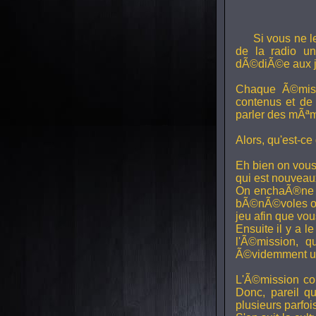
Si vous ne l
de la radio uni
dÃ©diÃ©e aux j
Chaque Ã©miss
contenus et de
parler des mÃªm
Alors, qu'est-ce
Eh bien on vous
qui est nouveaux,
On enchaÃ®ne di
bÃ©nÃ©voles ont
jeu afin que vo
Ensuite il y a l
l'Ã©mission, qu
Ã©videmment un 
L'Ã©mission con
Donc, pareil q
plusieurs parfois