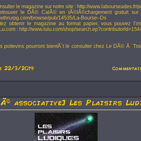
sulter le magazine sur notre site : http://www.labourseades.fr/
etrouver le DÃ© CalÃ© en tÃ©lÃ©chargement gratuit sur
ivethrurpg.com/browse/pub/14535/La-Bourse--Ds
tez obtenir le magazine au format papier, vous pouvez l'i
Lu.com : http://www.lulu.com/shop/search.ep?contributorId=15
rs poitevins pourront bientÃ´t le consulter chez Le DÃ© Ã Tr
e 22/3/2019
Commentair
tÃ© associative] Les Plaisirs Lud