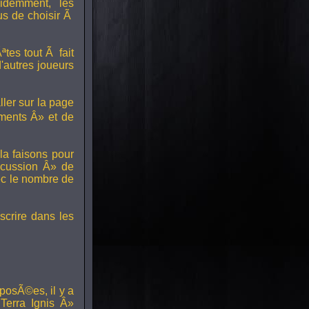
idemment, les
us de choisir Ã
tes tout Ã fait
'autres joueurs
ller sur la page
ments Â» et de
a faisons pour
scussion Â» de
ec le nombre de
scrire dans les
posÃ©es, il y a
erra Ignis Â»