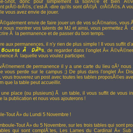
e-Shot, donc pour simplement la soirÃ©e et bien Ã©v
t prÃ©-tirÃ©s, c'est-Ã -dire qu'ils sont dÃ©jÃ crÃ©Ã©s. A vo
le vous avez envie de jouer.
 Ã©galement envie de faire jouer un de vos scÃ©narios, vous Ãª
r nous montrer vos talents de MJ et ainsi, vous permettez Ã d
scrire Ã la permanence et de passer du bon temps.
re aux permanences, il n'y rien de plus simple ! Il vous suffit d'a
Bourse Ã DÃ©s
a
, de regarder dans l'onglet Â« Ã©vÃ©ne
anence Ã laquelle vous voulez participer.
Ã©nement de permanence il y a une carte du lieu oÃ¹ nous l
ne vous perde sur le campus ;) De plus dans l'onglet Â« Di
vous trouverez un post avec toutes les tables proposÃ©es av
que la table peut accueillir.
une place (ou plusieurs) Ã un table, il vous suffit de vous in
 la publication et nous vous ajouterons !
e-Tout Â» du Lundi 5 Novembre !
boule-Tout Â» du 5 Novembre, sur les trois tables qui sont pro
bles qui sont complÃ¨tes,
Les Lames du Cardinal
Â« Sub T