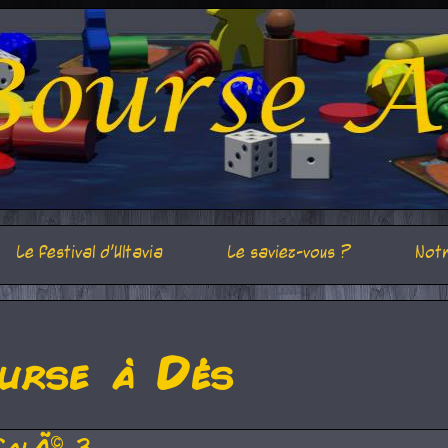
Le festival d'Ultavia
Le saviez-vous ?
Notr
urse à Dés
CalÃ© 3