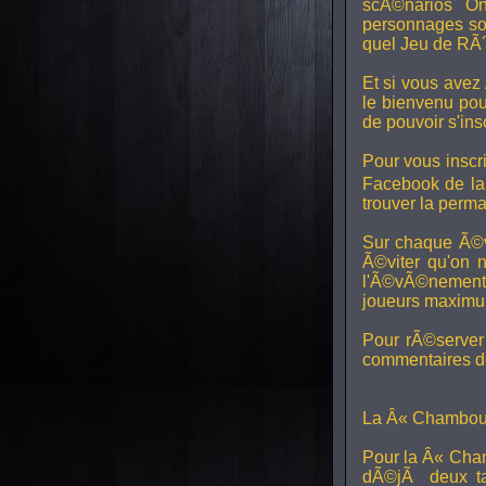
scÃ©narios On
personnages son
quel Jeu de RÃ´
Et si vous avez
le bienvenu pou
de pouvoir s'in
Pour vous inscri
Facebook de l
trouver la perm
Sur chaque Ã©v
Ã©viter qu'on 
l'Ã©vÃ©nement, 
joueurs maximum 
Pour rÃ©server 
commentaires de
La Â« Chamboul
Pour la Â« Cham
dÃ©jÃ deux ta