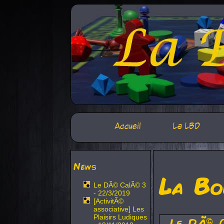
Accueil
La LBD
News
La Bo
Le DÃ© CalÃ© 3
- 22/3/2019
[ActivitÃ©
associative] Les
Plaisirs Ludiques
Le DÃ© 