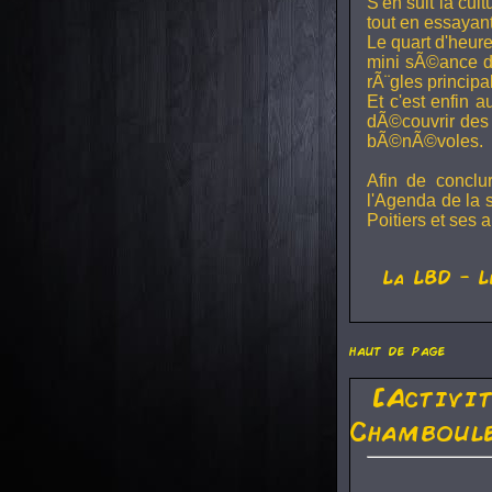
S'en suit la cul
tout en essayan
Le quart d'heure
mini sÃ©ance de
rÃ¨gles principa
Et c'est enfin a
dÃ©couvrir des 
bÃ©nÃ©voles.
Afin de conclu
l'Agenda de la 
Poitiers et ses a
La
LBD
- L
haut de page
[Activi
Chamboule