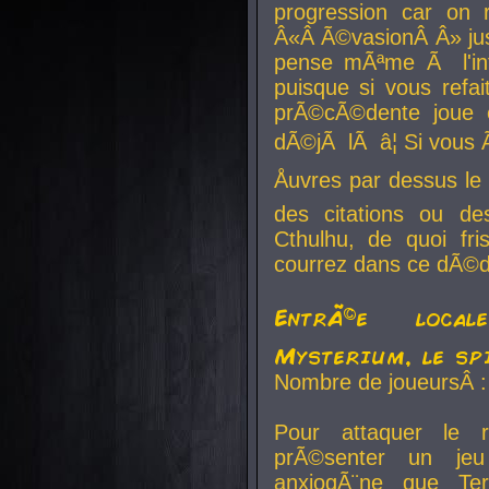
progression car on 
Â«Â Ã©vasionÂ Â» jusq
pense mÃªme Ã l'inf
puisque si vous refai
prÃ©cÃ©dente joue e
dÃ©jÃ lÃ â¦ Si vous 
Åuvres par dessus l
des citations ou d
Cthulhu, de quoi f
courrez dans ce dÃ©da
EntrÃ©e local
Mysterium, le sp
Nombre de joueursÂ :
Pour attaquer le 
prÃ©senter un je
anxiogÃ¨ne que Te