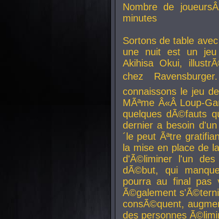
Nombre de joueurs
minutes
Sortons de table ave
une nuit est un je
Akihisa Okui, illus
chez Ravensburger.
connaissons le jeu d
MÃªme Â«Â Loup-Garo
quelques dÃ©fauts qu
dernier a besoin d'un
´le peut Ãªtre gratifi
la mise en place de l
d'Ã©liminer l'un des
dÃ©but, qui manque
pourra au final pas 
Ã©galement s'Ã©ternis
consÃ©quent, augment
des personnes Ã©limi