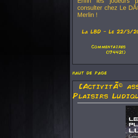
Enfin les joueurs p
consulter chez Le DÃ
Merlin !
La
LBD
- Le 22/3/2
Commentaires
(174421)
haut de page
[ActivitÃ© as
Plaisirs Ludiq