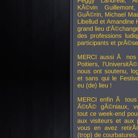
Peggy Landreal, A
KÃ©vin Guillemont
GuÃ©rin, Michael Maur
Libellud et Amandine H
grand lieu d'Ã©chang
des professions lud
participants et prÃ©se
MERCI aussi Ã nos pa
Poitiers, l'Universit
nous ont soutenu, log
et sans qui le Festiv
eu (de) lieu !
MERCI enfin Ã tous
Ã©tÃ© gÃ©niaux, v
tout ce week-end pour
aux visiteurs et aux
vous en avez retirÃ
(trop) de courbatures.