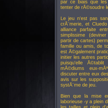
par ce biais que le
tenter de rÃ©soudre l
Le jeu n'est pas san
crÃ¨merie, et Clued
alliance parfaite e
simplissime (devine
partir de cartes) perm
famille ou amis, de t
est Ã©galement prati
initier les autres par
puisqu'elle Ã©tabli
mÃ©diums eux-mÃ
discuter entre eux de
avis sur les supposit
systÃ¨me de jeu.
Bien que la mise e
laborieuse -y a plein 
les tailles et plein d