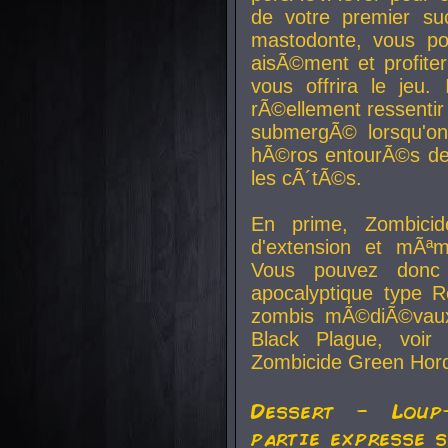
de votre premier su
mastodonte, vous po
aisÃ©ment et profite
vous offrira le jeu.
rÃ©ellement ressentir 
submergÃ© lorsqu'on 
hÃ©ros entourÃ©s de
les cÃ´tÃ©s.
En prime, Zombicide
d'extension et mÃªm
Vous pouvez donc 
apocalyptique type R
zombis mÃ©diÃ©vaux-
Black Plague, voi
Zombicide Green Hor
Dessert - Loup
partie expresse 