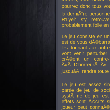
pourrez donc tous vous
la derniÃ¨re personne
R'Lyeh s'y retro
probablement folle en
Le jeu consiste en une
est de vous dÃ©barra
les donnant aux aut
vont venir perturber 
crÃ©ent un contre-
Â«Â D'horreurÂ Â» 
jusquâÃ rendre tout
Le jeu est assez si
partie de jeu de soc
systÃ¨me de jeu est
effets sont Ã©crits 
joueur peut connaÃ®