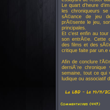
Le quart d'heure d'i
les chroniqueurs se
sÃ©ance de jeu de
prÃ©sente le jeu, son
principales.
Et c'est enfin au tour
son entrÃ©e. Cette c
des films et des sÃ©r
critique faite par un
Afin de conclure l'Ã©
derniÃ¨re chronique
semaine, tout ce qui 
ludique ou associatif 
La
LBD
- Le 19/11/2
Commentaires (447)