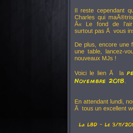
Il reste cependant q
Charles qui maÃ®tri
Â« Le fond de l'air
surtout pas Ã vous ins
De plus, encore une f
une table, lancez-v
nouveaux MJs !
p
Voici le lien Ã la
Novembre 2018
.
En attendant lundi, n
Ã tous un excellent w
La
LBD
- Le 3/11/20