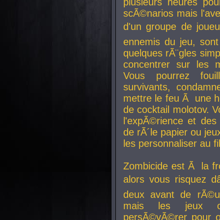
plusieurs heures pour
scÃ©narios mais l'av
d'un groupe de joueur
ennemis du jeu, sont
quelques rÃ¨gles simp
concentrer sur les 
Vous pourrez foui
survivants, condamn
mettre le feu Ã une
de cocktail molotov. 
l'expÃ©rience et de
de rÃ´le papier ou je
les personnaliser au fil
Zombicide est Ã la fr
alors vous risquez d
deux avant de rÃ©us
mais les jeux co
persÃ©vÃ©rer pour ob