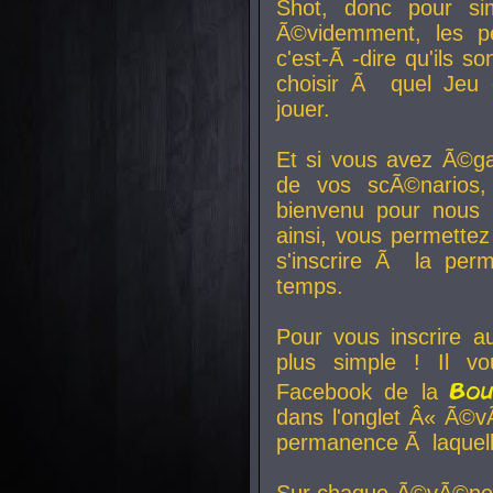
Shot, donc pour si
Ã©videmment, les pe
c'est-Ã -dire qu'ils
choisir Ã quel Jeu 
jouer.
Et si vous avez Ã©ga
de vos scÃ©narios,
bienvenu pour nous 
ainsi, vous permettez
s'inscrire Ã la per
temps.
Pour vous inscrire a
plus simple ! Il vo
Bo
Facebook de la
dans l'onglet Â« Ã©v
permanence Ã laquelle
Sur chaque Ã©vÃ©nem