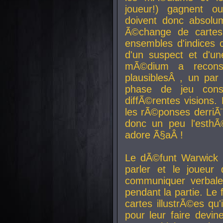
joueur!) gagnent o
doivent donc absolum
Ã©change de cartes
ensembles d'indices c
d'un suspect et d'u
mÃ©dium a reconst
plausiblesÂ , un pa
phase de jeu cons
diffÃ©rentes visions.
les rÃ©ponses derriÃ¨
donc un peu l'esthÃ
adore Ã§aÂ !
Le dÃ©funt Warwick 
parler et le joueur q
communiquer verbale
pendant la partie. Le
cartes illustrÃ©es q
pour leur faire devin