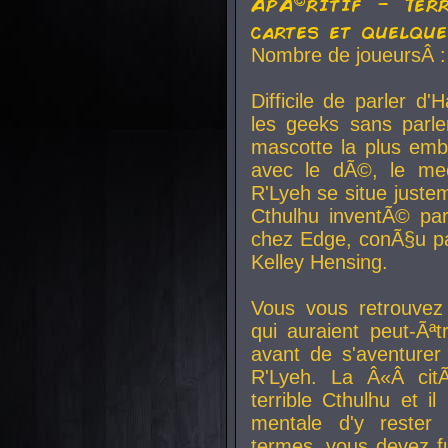
ApÃ©ritif - Ter
cartes et quelqu
Nombre de joueursÂ :
Difficile de parler d
les geeks sans parle
mascotte la plus emb
avec le dÃ©, le mee
R'Lyeh se situe juste
Cthulhu inventÃ© par
chez Edge, conÃ§u par
Kelley Hensing.
Vous vous retrouvez 
qui auraient peut-Ã
avant de s'aventurer
R'Lyeh. La Â«Â cit
terrible Cthulhu et i
mentale d'y rester 
termes, vous devez fu