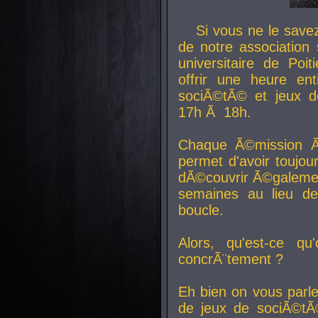
Si vous ne le sav
de notre association 
universitaire de Poit
offrir une heure en
sociÃ©tÃ© et jeux d
17h Ã 18h.
Chaque Ã©mission Ã
permet d'avoir toujo
dÃ©couvrir Ã©galemen
semaines au lieu d
boucle.
Alors, qu'est-ce qu
concrÃ¨tement ?
Eh bien on vous parl
de jeux de sociÃ©tÃ©