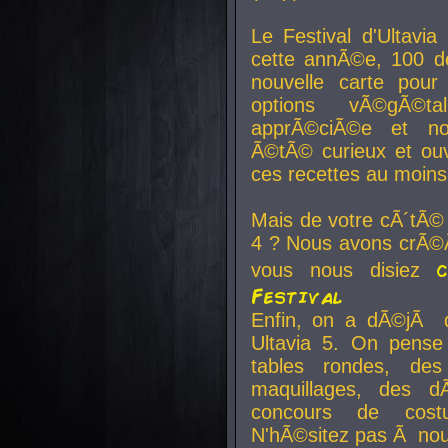
Le Festival d'Ultavia
cette annÃ©e, 100 de
nouvelle carte pour
options vÃ©gÃ©t
apprÃ©ciÃ©e et no
Ã©tÃ© curieux et ouv
ces recettes au moins
Mais de votre cÃ´tÃ©
4 ? Nous avons crÃ©Ã
vous nous disiez
Festival
Enfin, on a dÃ©jÃ de
Ultavia 5. On pens
tables rondes, des
maquillages, des d
concours de cost
N'hÃ©sitez pas Ã nous