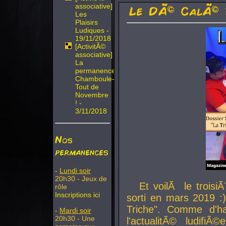
associative]
Le DÃ© CalÃ© 
Les
Plaisirs
Ludiques -
19/11/2018
[ActivitÃ©
associative]
La
permanence
Chamboule-
Tout de
Novembre
! -
3/11/2018
Nos
permanences
-
Lundi soir
20h30 - Jeux de
Et voilÃ le troi
rôle
Inscriptions ici
sorti en mars 2019 :)
Triche". Comme d'ha
-
Mardi soir
20h30 - Une
l'actualitÃ© ludifi