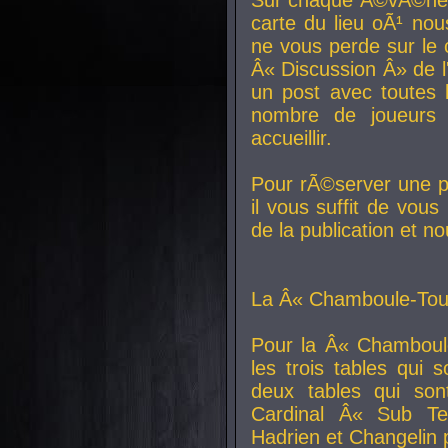
carte du lieu oÃ¹ nou
ne vous perde sur le 
Â« Discussion Â» de 
un post avec toutes 
nombre de joueurs
accueillir.
Pour rÃ©server une pl
il vous suffit de vou
de la publication et n
La Â« Chamboule-Tout
Pour la Â« Chamboul
les trois tables qui
deux tables qui so
Cardinal
Â« Sub Ter
Hadrien et
Changelin
p