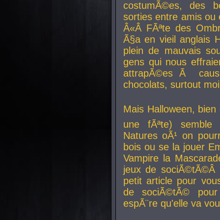
costumÃ©es, des b
sorties entre amis ou 
Â«Â FÃªte des Ombre
Ã§a en vieil anglais 
plein de mauvais sou
gens qui nous effraie
attrapÃ©es Ã caus
chocolats, surtout moi
Mais Halloween, bien q
une fÃªte) semble 
Natures oÃ¹ on pourr
bois ou se la jouer E
Vampire la Mascarade
jeux de sociÃ©tÃ©Â !
petit article pour vo
de sociÃ©tÃ© pour 
espÃ¨re qu'elle va vou