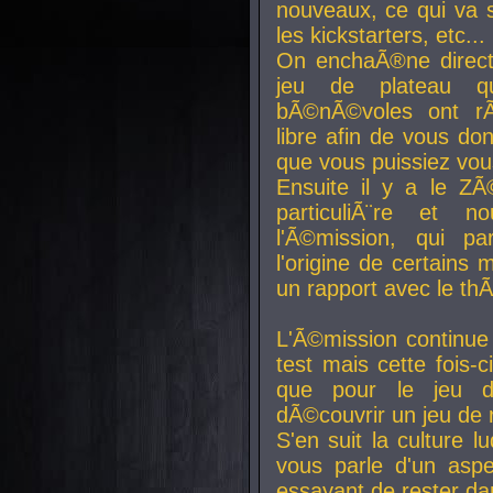
nouveaux, ce qui va so
les kickstarters, etc...
On enchaÃ®ne direct
jeu de plateau q
bÃ©nÃ©voles ont rÃ
libre afin de vous don
que vous puissiez vou
Ensuite il y a le ZÃ
particuliÃ¨re et 
l'Ã©mission, qui pa
l'origine de certains
un rapport avec le th
L'Ã©mission continue
test mais cette fois-c
que pour le jeu d
dÃ©couvrir un jeu de r
S'en suit la culture l
vous parle d'un aspe
essayant de rester da