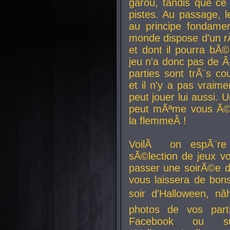
garou, tandis que ce 
pistes. Au passage, le
au principe fondamen
monde dispose d'un rÃ´
et dont il pourra bÃ©
jeu n'a donc pas de 
parties sont trÃ¨s c
et il n'y a pas vraime
peut jouer lui aussi.
peut mÃªme vous Ã©di
la flemmeÂ !
VoilÃ on espÃ¨re 
sÃ©lection de jeux vo
passer une soirÃ©e d
vous laissera de bons
soir d'Halloween, nâ
photos de vos parti
Facebook ou su