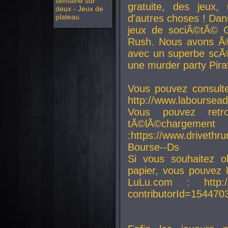
semaine sur
gratuite, des jeux,
deux - Jeux de
plateau
d'autres choses ! Da
jeux de sociÃ©tÃ© O
Rush. Nous avons Ã©
avec un superbe scÃ©
une murder party Pira
Vous pouvez consulte
http://www.laboursead
Vous pouvez ret
tÃ©lÃ©chargement
:https://www.driveth
Bourse--Ds
Si vous souhaitez o
papier, vous pouvez 
LuLu.com : http://w
contributorId=154470