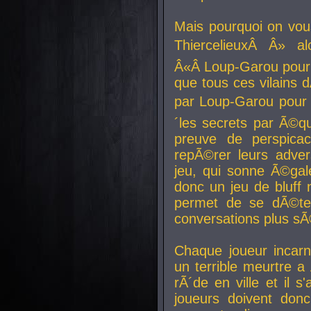
Mais pourquoi on vo
ThiercelieuxÂ Â» al
Â«Â Loup-Garou pour 
que tous ces vilain
par Loup-Garou pour u
´les secrets par Ã©qu
preuve de perspica
repÃ©rer leurs adver
jeu, qui sonne Ã©gale
donc un jeu de bluff 
permet de se dÃ©te
conversations plus sÃ
Chaque joueur incar
un terrible meurtre 
rÃ´de en ville et il s
joueurs doivent donc 