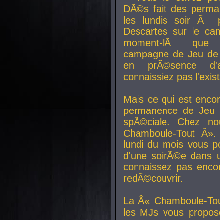
DÃ©s fait des perma
les lundis soir Ã 
Descartes sur le ca
moment-lÃ que v
campagne de Jeu de 
en prÃ©sence d'a
connaissiez pas l'exi
Mais ce qui est encor
permanence de Jeu 
spÃ©ciale. Chez n
Chamboule-Tout Â». 
lundi du mois vous p
d'une soirÃ©e dans 
connaissez pas enco
redÃ©couvrir.
La Â« Chamboule-Tou
les MJs vous propos