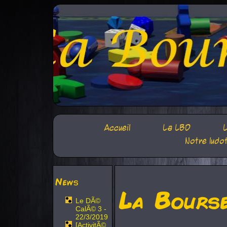
Accueil
La LBD
L
Notre ludo
News
La Bours
Le DÃ©
CalÃ© 3 -
22/3/2019
[ActivitÃ©