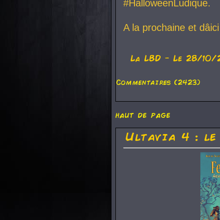
#HalloweenLudique.
A la prochaine et dâic
La
LBD
- Le 28/10/
Commentaires (2423)
haut de page
Ultavia 4 : le