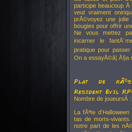
participe beaucoup Ã 
veut vraiment oniriq
prÃ©voyez une jolie
bougies pour offrir un
Ne vous mettez pa
incarner le fantÃ´m
pratique pour passer 
On a essayÃ©â¦ Ã§a n
Plat de rÃ©sis
Resident Evil R
Nombre de joueursÂ :
La fÃªte d'Halloween
tas de morts-vivants.
notre part de les nÃ©