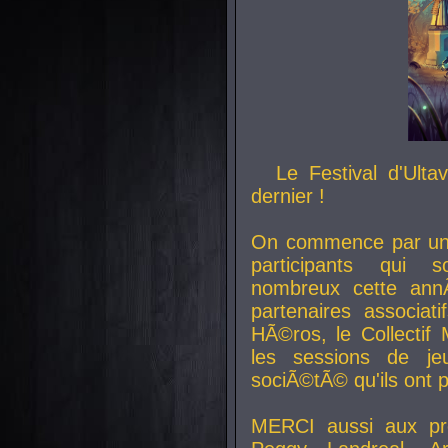
Le Festival d'Ult
dernier !
On commence par un 
participants qui s
nombreux cette an
partenaires associat
HÃ©ros, le Collecti
les sessions de j
sociÃ©tÃ© qu'ils ont
MERCI aussi aux pro