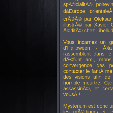
spÃ©cialitÃ© poitev
dâEurope orienta
crÃ©Ã© par Oleksand
illustrÃ© par Xavier 
Ã©ditÃ© chez Libellud
Vous incarnez un gr
d'Halloween - Ã§
rassemblent dans le
dÃ©funt ami, mons
convergence des pou
contacter le fantÃ´me
des visions afin de
horrible meurtre. Ca
assassinÃ©, et cert
vousÂ !
Mysterium est donc un
les mÃ©diums et le