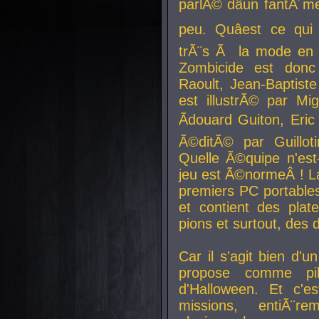
parlÃ© dâun fantÃ´me 
peu. Quâest ce qui
trÃ¨s Ã la mode en
Zombicide est donc
Raoult, Jean-Baptiste
est illustrÃ© par Mi
Ãdouard Guiton, Eric
Ã©ditÃ© par Guillot
Quelle Ã©quipe n'est
jeu est Ã©normeÂ ! La 
premiers PC portable
et contient des plat
pions et surtout, des d
Car il s'agit bien d'u
propose comme pil
d'Halloween. Et c'e
missions, entiÃ¨r