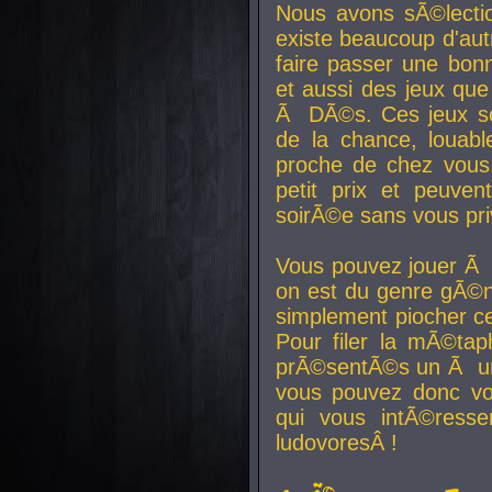
Nous avons sÃ©lectio
existe beaucoup d'autr
faire passer une bon
et aussi des jeux que
Ã DÃ©s. Ces jeux son
de la chance, louab
proche de chez vous.
petit prix et peuve
soirÃ©e sans vous pr
Vous pouvez jouer Ã 
on est du genre gÃ©n
simplement piocher ce
Pour filer la mÃ©tap
prÃ©sentÃ©s un Ã un
vous pouvez donc vo
qui vous intÃ©resse
ludovoresÂ !