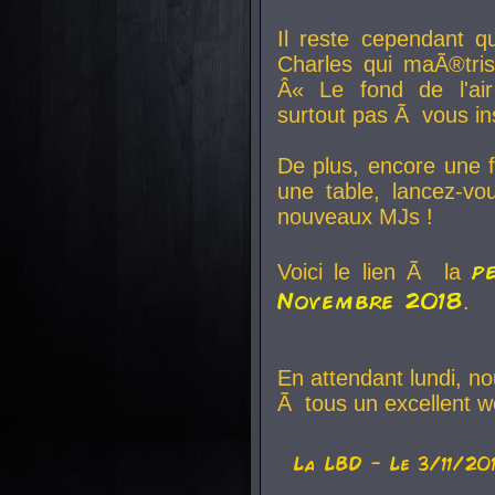
Il reste cependant q
Charles qui maÃ®tri
Â« Le fond de l'air
surtout pas Ã vous ins
De plus, encore une f
une table, lancez-v
nouveaux MJs !
p
Voici le lien Ã la
Novembre 2018
.
En attendant lundi, n
Ã tous un excellent w
La
LBD
- Le 3/11/20