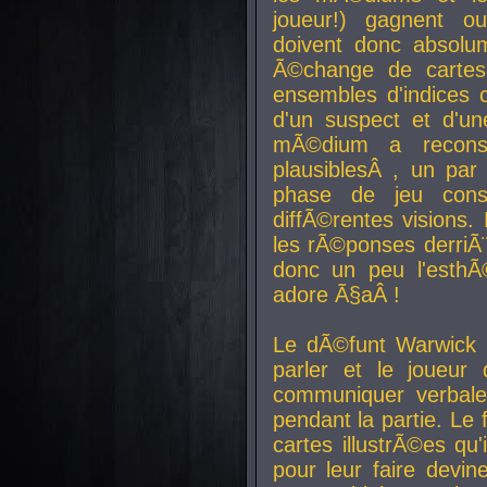
joueur!) gagnent o
doivent donc absolum
Ã©change de cartes
ensembles d'indices c
d'un suspect et d'u
mÃ©dium a reconst
plausiblesÂ , un pa
phase de jeu cons
diffÃ©rentes visions.
les rÃ©ponses derriÃ¨
donc un peu l'esthÃ
adore Ã§aÂ !
Le dÃ©funt Warwick 
parler et le joueur q
communiquer verbale
pendant la partie. Le
cartes illustrÃ©es q
pour leur faire devin