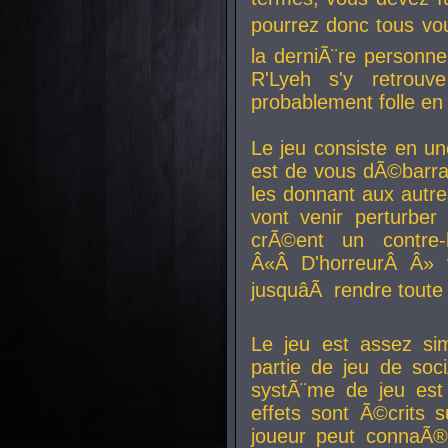
pourrez donc tous vous
la derniÃ¨re personne
R'Lyeh s'y retro
probablement folle en
Le jeu consiste en une
est de vous dÃ©barra
les donnant aux aut
vont venir perturber 
crÃ©ent un contre-
Â«Â D'horreurÂ Â» 
jusquâÃ rendre tout
Le jeu est assez si
partie de jeu de soc
systÃ¨me de jeu est
effets sont Ã©crits 
joueur peut connaÃ®