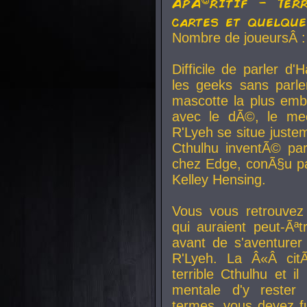
ApÃ©ritif - Ter
cartes et quelqu
Nombre de joueursÂ :
Difficile de parler d
les geeks sans parle
mascotte la plus emb
avec le dÃ©, le mee
R'Lyeh se situe juste
Cthulhu inventÃ© par
chez Edge, conÃ§u par
Kelley Hensing.
Vous vous retrouvez 
qui auraient peut-Ã
avant de s'aventurer
R'Lyeh. La Â«Â cit
terrible Cthulhu et i
mentale d'y rester 
termes, vous devez fu