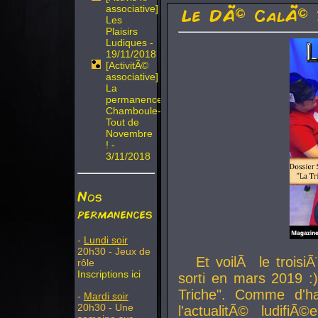
associative]
Le DÃ© CalÃ© 
Les
Plaisirs
Ludiques -
19/11/2018
[ActivitÃ©
associative]
La
permanence
Chamboule-
Tout de
Novembre
! -
3/11/2018
Nos
permanences
-
Lundi soir
20h30 - Jeux de
Et voilÃ le troi
rôle
Inscriptions ici
sorti en mars 2019 :)
Triche". Comme d'ha
-
Mardi soir
20h30 - Une
l'actualitÃ© ludifi