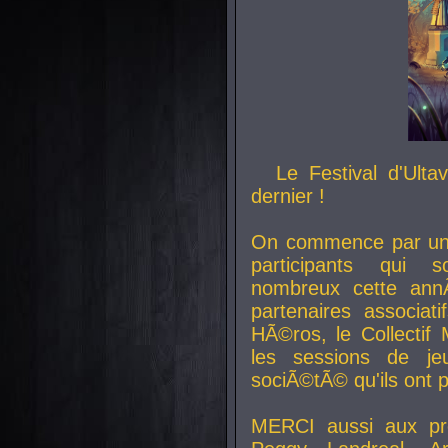
Le Festival d'Ult
dernier !
On commence par un 
participants qui s
nombreux cette an
partenaires associat
HÃ©ros, le Collecti
les sessions de j
sociÃ©tÃ© qu'ils ont
MERCI aussi aux pro