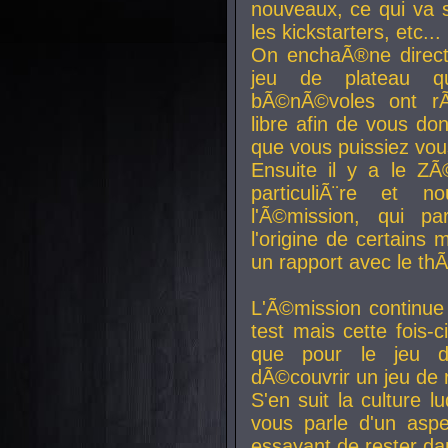
nouveaux, ce qui va so
les kickstarters, etc...
On enchaÃ®ne direct
jeu de plateau q
bÃ©nÃ©voles ont rÃ
libre afin de vous don
que vous puissiez vou
Ensuite il y a le ZÃ
particuliÃ¨re et 
l'Ã©mission, qui pa
l'origine de certains
un rapport avec le th
L'Ã©mission continue
test mais cette fois-c
que pour le jeu d
dÃ©couvrir un jeu de r
S'en suit la culture l
vous parle d'un aspe
essayant de rester da