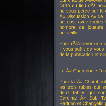
carte du lieu oÃ¹ nou
ne vous perde sur le 
Â« Discussion Â» de 
un post avec toutes 
nombre de joueurs
accueillir.
Pour rÃ©server une pl
il vous suffit de vou
de la publication et n
La Â« Chamboule-Tout
Pour la Â« Chamboul
les trois tables qui
deux tables qui so
Cardinal
Â« Sub Ter
Hadrien et
Changelin
p