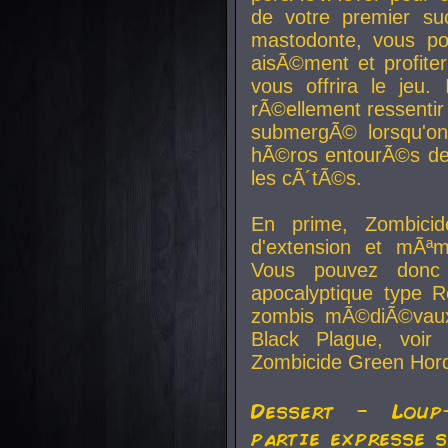
de votre premier su
mastodonte, vous po
aisÃ©ment et profite
vous offrira le jeu.
rÃ©ellement ressentir 
submergÃ© lorsqu'on 
hÃ©ros entourÃ©s de
les cÃ´tÃ©s.
En prime, Zombicide
d'extension et mÃªm
Vous pouvez donc 
apocalyptique type R
zombis mÃ©diÃ©vaux-
Black Plague, voi
Zombicide Green Hor
Dessert - Loup
partie expresse 