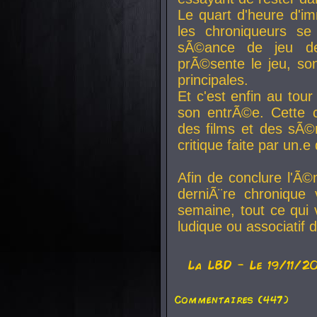
Le quart d'heure d'i
les chroniqueurs se
sÃ©ance de jeu de
prÃ©sente le jeu, son
principales.
Et c'est enfin au tour
son entrÃ©e. Cette c
des films et des sÃ©r
critique faite par un
Afin de conclure l'Ã©
derniÃ¨re chronique
semaine, tout ce qui 
ludique ou associatif 
La
LBD
- Le 19/11/2
Commentaires (447)