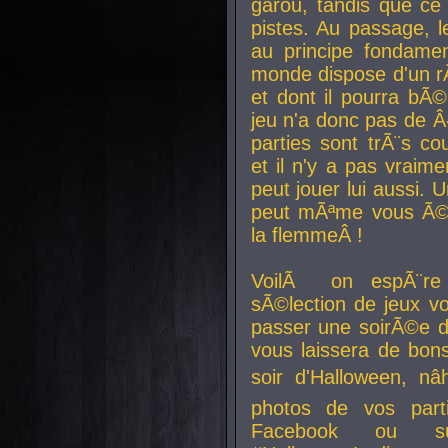
garou, tandis que ce 
pistes. Au passage, le
au principe fondamen
monde dispose d'un rÃ´
et dont il pourra bÃ©
jeu n'a donc pas de 
parties sont trÃ¨s c
et il n'y a pas vraime
peut jouer lui aussi.
peut mÃªme vous Ã©di
la flemmeÂ !
VoilÃ on espÃ¨re 
sÃ©lection de jeux vo
passer une soirÃ©e d
vous laissera de bons
soir d'Halloween, nâ
photos de vos parti
Facebook ou su