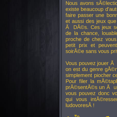
Nous avons sÃ©lectio
existe beaucoup d'autr
faire passer une bon
et aussi des jeux que
Ã DÃ©s. Ces jeux son
de la chance, louab
proche de chez vous.
petit prix et peuve
soirÃ©e sans vous pr
Vous pouvez jouer Ã 
on est du genre gÃ©n
simplement piocher ce
Pour filer la mÃ©tap
prÃ©sentÃ©s un Ã un
vous pouvez donc vo
qui vous intÃ©resse
ludovoresÂ !