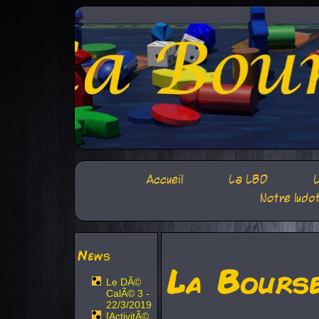
Accueil
La LBD
L
Notre ludo
News
La Bours
Le DÃ©
CalÃ© 3 -
22/3/2019
[ActivitÃ©