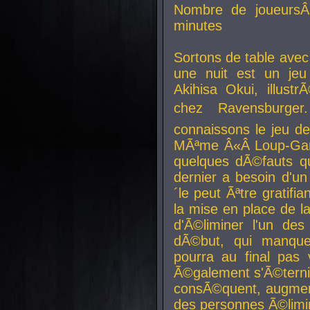
Nombre de joueurs
minutes
Sortons de table ave
une nuit est un je
Akihisa Okui, illus
chez Ravensburger.
connaissons le jeu d
MÃªme Â«Â Loup-Garo
quelques dÃ©fauts qu
dernier a besoin d'un
´le peut Ãªtre gratifi
la mise en place de l
d'Ã©liminer l'un des
dÃ©but, qui manque
pourra au final pas 
Ã©galement s'Ã©ternis
consÃ©quent, augment
des personnes Ã©limi