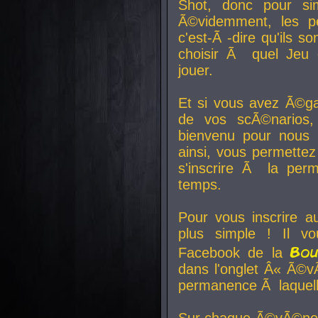
Shot, donc pour si
Ã©videmment, les pe
c'est-Ã -dire qu'ils
choisir Ã quel Jeu 
jouer.
Et si vous avez Ã©ga
de vos scÃ©narios,
bienvenu pour nous 
ainsi, vous permettez
s'inscrire Ã la per
temps.
Pour vous inscrire a
plus simple ! Il vo
Bo
Facebook de la
dans l'onglet Â« Ã©v
permanence Ã laquelle
Sur chaque Ã©vÃ©nem