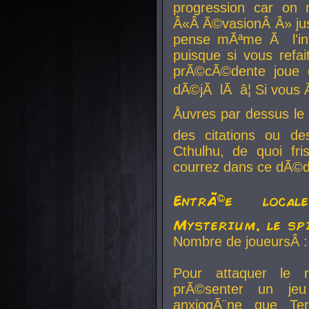
progression car on 
Â«Â Ã©vasionÂ Â» jusq
pense mÃªme Ã l'inf
puisque si vous refai
prÃ©cÃ©dente joue e
dÃ©jÃ lÃ â¦ Si vous 
Åuvres par dessus l
des citations ou d
Cthulhu, de quoi f
courrez dans ce dÃ©da
EntrÃ©e local
Mysterium, le sp
Nombre de joueursÂ :
Pour attaquer le 
prÃ©senter un je
anxiogÃ¨ne que Te