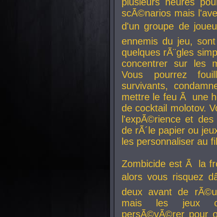
plusieurs heures pour
scÃ©narios mais l'av
d'un groupe de joueur
ennemis du jeu, sont
quelques rÃ¨gles simp
concentrer sur les 
Vous pourrez foui
survivants, condamn
mettre le feu Ã une
de cocktail molotov. 
l'expÃ©rience et de
de rÃ´le papier ou je
les personnaliser au fil
Zombicide est Ã la fr
alors vous risquez d
deux avant de rÃ©us
mais les jeux co
persÃ©vÃ©rer pour ob