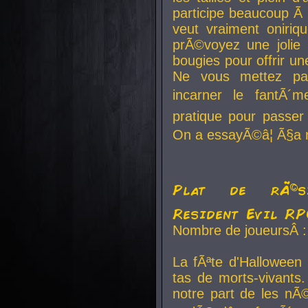
participe beaucoup Ã 
veut vraiment oniriq
prÃ©voyez une jolie
bougies pour offrir un
Ne vous mettez pa
incarner le fantÃ´m
pratique pour passer 
On a essayÃ©â¦ Ã§a n
Plat de rÃ©sis
Resident Evil R
Nombre de joueursÂ :
La fÃªte d'Halloween
tas de morts-vivants.
notre part de les nÃ©