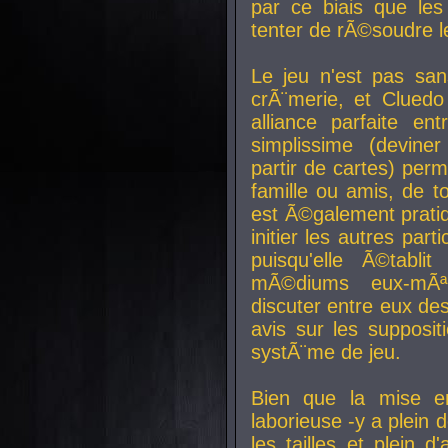
par ce biais que le
tenter de rÃ©soudre l
Le jeu n'est pas san
crÃ¨merie, et Clued
alliance parfaite e
simplissime (devine
partir de cartes) perm
famille ou amis, de t
est Ã©galement prati
initier les autres par
puisqu'elle Ã©tabli
mÃ©diums eux-mÃ
discuter entre eux de
avis sur les supposit
systÃ¨me de jeu.
Bien que la mise e
laborieuse -y a plein 
les tailles et plein d