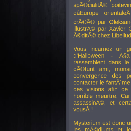
spÃ©cialitÃ© poitev
dâEurope orienta
crÃ©Ã© par Oleksand
illustrÃ© par Xavier 
Ã©ditÃ© chez Libellud
Vous incarnez un gr
d'Halloween - Ã§
rassemblent dans le
dÃ©funt ami, mons
convergence des pou
contacter le fantÃ´me
des visions afin de
horrible meurtre. Ca
assassinÃ©, et cert
vousÂ !
Mysterium est donc un
les mÃ©diums et le