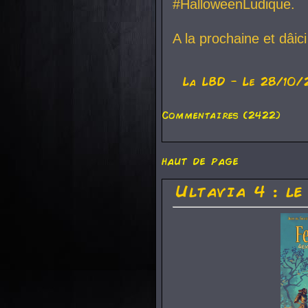
#HalloweenLudique.
A la prochaine et dâic
La
LBD
- Le 28/10/
Commentaires (2422)
haut de page
Ultavia 4 : le