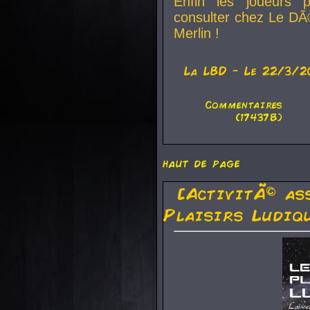
Enfin les joueurs p
consulter chez Le DÃ
Merlin !
La
LBD
- Le 22/3/2
Commentaires
(174378)
haut de page
[ActivitÃ© as
Plaisirs Ludiq