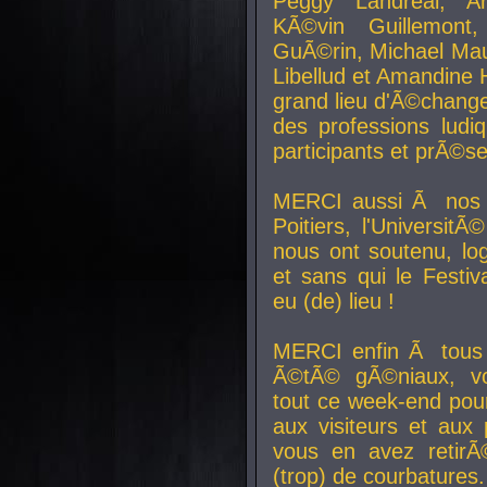
Peggy Landreal, A
KÃ©vin Guillemont
GuÃ©rin, Michael Maur
Libellud et Amandine H
grand lieu d'Ã©chang
des professions lud
participants et prÃ©se
MERCI aussi Ã nos pa
Poitiers, l'Universit
nous ont soutenu, log
et sans qui le Festiv
eu (de) lieu !
MERCI enfin Ã tous
Ã©tÃ© gÃ©niaux, v
tout ce week-end pour
aux visiteurs et aux
vous en avez retirÃ
(trop) de courbatures.