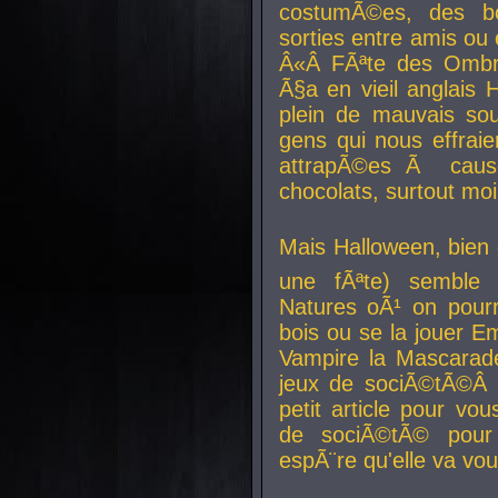
costumÃ©es, des b
sorties entre amis ou 
Â«Â FÃªte des Ombre
Ã§a en vieil anglais 
plein de mauvais sou
gens qui nous effraie
attrapÃ©es Ã caus
chocolats, surtout moi
Mais Halloween, bien q
une fÃªte) semble 
Natures oÃ¹ on pourr
bois ou se la jouer E
Vampire la Mascarade
jeux de sociÃ©tÃ©Â !
petit article pour vo
de sociÃ©tÃ© pour 
espÃ¨re qu'elle va vou