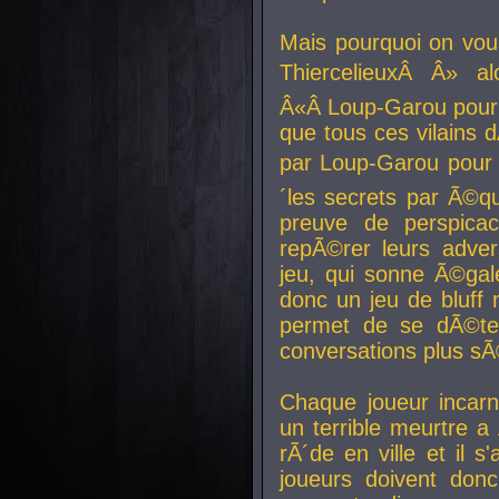
Mais pourquoi on vo
ThiercelieuxÂ Â» al
Â«Â Loup-Garou pour 
que tous ces vilain
par Loup-Garou pour u
´les secrets par Ã©qu
preuve de perspica
repÃ©rer leurs adver
jeu, qui sonne Ã©gale
donc un jeu de bluff 
permet de se dÃ©te
conversations plus sÃ
Chaque joueur incar
un terrible meurtre 
rÃ´de en ville et il s
joueurs doivent donc 