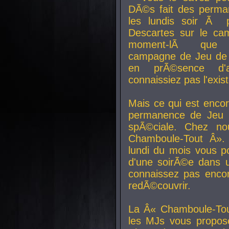
DÃ©s fait des perma
les lundis soir Ã 
Descartes sur le ca
moment-lÃ que v
campagne de Jeu de 
en prÃ©sence d'a
connaissiez pas l'exi
Mais ce qui est encor
permanence de Jeu 
spÃ©ciale. Chez n
Chamboule-Tout Â». 
lundi du mois vous p
d'une soirÃ©e dans 
connaissez pas enco
redÃ©couvrir.
La Â« Chamboule-Tou
les MJs vous propos