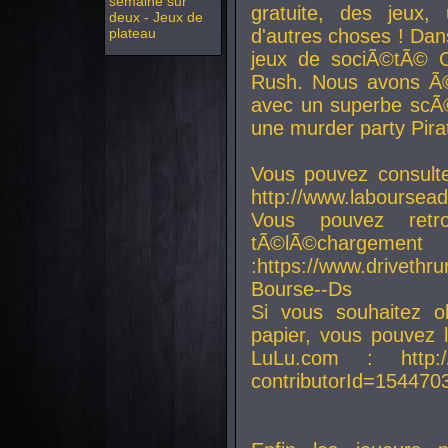
semaine sur
gratuite, des jeux,
deux - Jeux de
plateau
d'autres choses ! Da
jeux de sociÃ©tÃ© O
Rush. Nous avons Ã©
avec un superbe scÃ©
une murder party Pira
Vous pouvez consulte
http://www.laboursead
Vous pouvez ret
tÃ©lÃ©chargement
:https://www.driveth
Bourse--Ds
Si vous souhaitez o
papier, vous pouvez 
LuLu.com : http://w
contributorId=154470