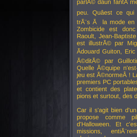
parlÃ© dâun fantÃ´me 
peu. Quâest ce qui
trÃ¨s Ã la mode en
Zombicide est donc
Raoult, Jean-Baptiste
est illustrÃ© par Mi
Ãdouard Guiton, Eric
Ã©ditÃ© par Guillot
Quelle Ã©quipe n'est
jeu est Ã©normeÂ ! La 
premiers PC portable
et contient des plat
pions et surtout, des d
Car il s'agit bien d'u
propose comme pil
d'Halloween. Et c'e
missions, entiÃ¨r