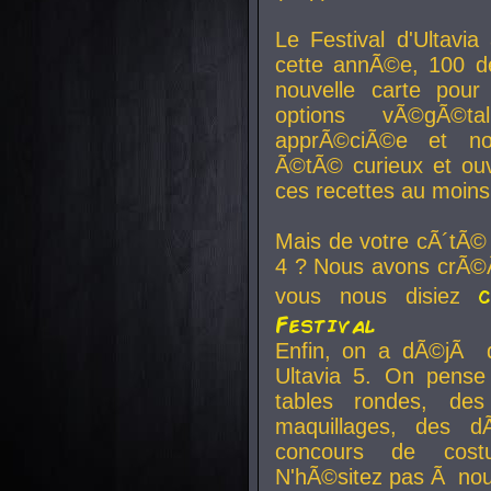
Le Festival d'Ultavia
cette annÃ©e, 100 de
nouvelle carte pour
options vÃ©gÃ©t
apprÃ©ciÃ©e et no
Ã©tÃ© curieux et ouv
ces recettes au moins
Mais de votre cÃ´tÃ©
4 ? Nous avons crÃ©Ã
vous nous disiez
Festival
Enfin, on a dÃ©jÃ de
Ultavia 5. On pens
tables rondes, des
maquillages, des d
concours de cost
N'hÃ©sitez pas Ã nous