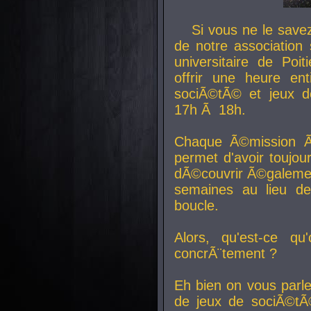
Si vous ne le sav
de notre association 
universitaire de Poit
offrir une heure en
sociÃ©tÃ© et jeux d
17h Ã 18h.
Chaque Ã©mission Ã
permet d'avoir toujo
dÃ©couvrir Ã©galemen
semaines au lieu d
boucle.
Alors, qu'est-ce qu
concrÃ¨tement ?
Eh bien on vous parl
de jeux de sociÃ©tÃ©