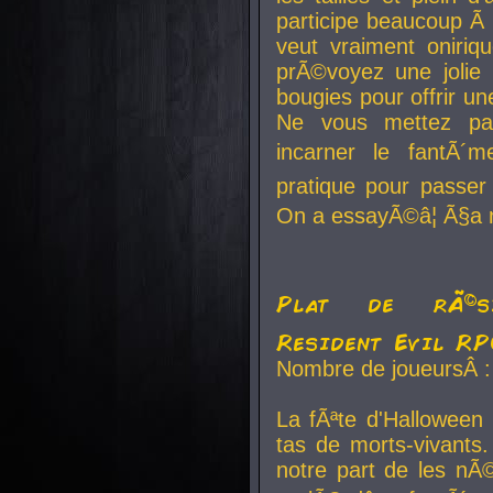
participe beaucoup Ã 
veut vraiment oniriq
prÃ©voyez une jolie
bougies pour offrir un
Ne vous mettez pa
incarner le fantÃ´m
pratique pour passer 
On a essayÃ©â¦ Ã§a n
Plat de rÃ©sis
Resident Evil R
Nombre de joueursÂ :
La fÃªte d'Halloween
tas de morts-vivants.
notre part de les nÃ©