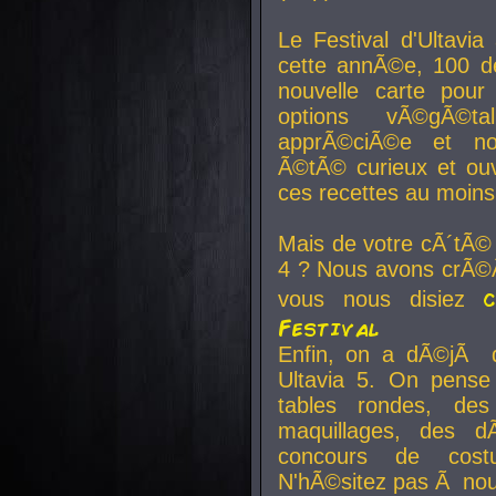
Le Festival d'Ultavia
cette annÃ©e, 100 de
nouvelle carte pour
options vÃ©gÃ©t
apprÃ©ciÃ©e et no
Ã©tÃ© curieux et ouv
ces recettes au moins
Mais de votre cÃ´tÃ©
4 ? Nous avons crÃ©Ã
vous nous disiez
Festival
Enfin, on a dÃ©jÃ de
Ultavia 5. On pens
tables rondes, des
maquillages, des d
concours de cost
N'hÃ©sitez pas Ã nous