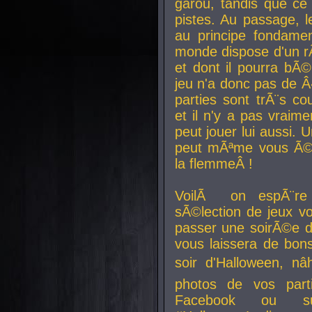
garou, tandis que ce 
pistes. Au passage, le
au principe fondamen
monde dispose d'un rÃ´
et dont il pourra bÃ©
jeu n'a donc pas de 
parties sont trÃ¨s c
et il n'y a pas vraime
peut jouer lui aussi.
peut mÃªme vous Ã©di
la flemmeÂ !
VoilÃ on espÃ¨re 
sÃ©lection de jeux vo
passer une soirÃ©e d
vous laissera de bons
soir d'Halloween, nâ
photos de vos parti
Facebook ou su