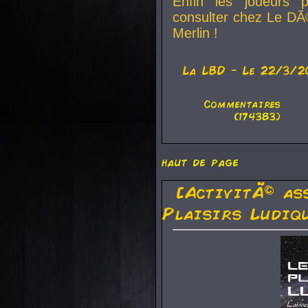
Enfin les joueurs p
consulter chez Le DÃ
Merlin !
La
LBD
- Le 22/3/2
Commentaires
(174383)
haut de page
[ActivitÃ© as
Plaisirs Ludiq