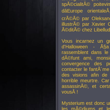
spÃ©cialitÃ© poitev
dâEurope orienta
crÃ©Ã© par Oleksand
illustrÃ© par Xavier 
Ã©ditÃ© chez Libellud
Vous incarnez un gr
d'Halloween - Ã§
rassemblent dans le
dÃ©funt ami, mons
convergence des pou
contacter le fantÃ´me
des visions afin de
horrible meurtre. Ca
assassinÃ©, et cert
vousÂ !
Mysterium est donc un
les mÃ©diums et le