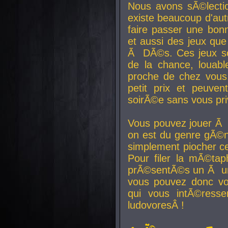
Nous avons sÃ©lectio
existe beaucoup d'autr
faire passer une bon
et aussi des jeux que
Ã DÃ©s. Ces jeux son
de la chance, louab
proche de chez vous.
petit prix et peuve
soirÃ©e sans vous pr
Vous pouvez jouer Ã 
on est du genre gÃ©n
simplement piocher ce
Pour filer la mÃ©tap
prÃ©sentÃ©s un Ã un
vous pouvez donc vo
qui vous intÃ©resse
ludovoresÂ !