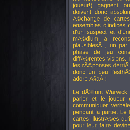
joueur!) gagnent o
doivent donc absolum
Ã©change de cartes
ensembles d'indices c
d'un suspect et d'u
mÃ©dium a reconst
plausiblesÂ , un pa
phase de jeu cons
diffÃ©rentes visions.
les rÃ©ponses derriÃ¨
donc un peu l'esthÃ
adore Ã§aÂ !
Le dÃ©funt Warwick 
parler et le joueur q
communiquer verbale
pendant la partie. Le
cartes illustrÃ©es q
pour leur faire devin