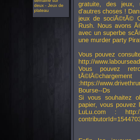
semaine sur
gratuite, des jeux,
deux - Jeux de
plateau
d'autres choses ! Da
jeux de sociÃ©tÃ© O
Rush. Nous avons Ã©
avec un superbe scÃ©
une murder party Pira
Vous pouvez consulte
http://www.laboursead
Vous pouvez ret
tÃ©lÃ©chargement
:https://www.driveth
Bourse--Ds
Si vous souhaitez o
papier, vous pouvez 
LuLu.com : http://w
contributorId=154470