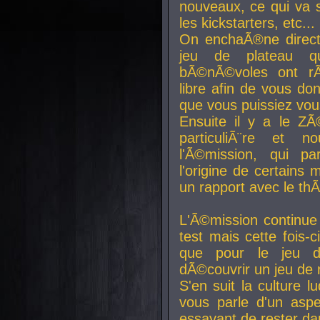
nouveaux, ce qui va so
les kickstarters, etc...
On enchaÃ®ne direct
jeu de plateau q
bÃ©nÃ©voles ont rÃ
libre afin de vous don
que vous puissiez vou
Ensuite il y a le ZÃ
particuliÃ¨re et 
l'Ã©mission, qui pa
l'origine de certains
un rapport avec le th
L'Ã©mission continue
test mais cette fois-c
que pour le jeu d
dÃ©couvrir un jeu de r
S'en suit la culture l
vous parle d'un aspe
essayant de rester da