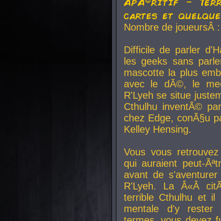
ApÃ©ritif - Ter
cartes et quelqu
Nombre de joueursÂ :
Difficile de parler d
les geeks sans parle
mascotte la plus emb
avec le dÃ©, le mee
R'Lyeh se situe juste
Cthulhu inventÃ© par
chez Edge, conÃ§u par
Kelley Hensing.
Vous vous retrouvez 
qui auraient peut-Ã
avant de s'aventurer
R'Lyeh. La Â«Â cit
terrible Cthulhu et i
mentale d'y rester 
termes, vous devez fu