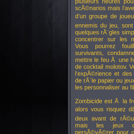
plusieurs heures pour
scÃ©narios mais l'av
d'un groupe de joueur
ennemis du jeu, sont
quelques rÃ¨gles simp
concentrer sur les 
Vous pourrez foui
survivants, condamn
mettre le feu Ã une
de cocktail molotov. 
l'expÃ©rience et de
de rÃ´le papier ou je
les personnaliser au fil
Zombicide est Ã la fr
alors vous risquez d
deux avant de rÃ©us
mais les jeux co
persÃ©vÃ©rer pour ob