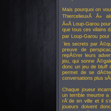
Mais pourquoi on vo
ThiercelieuxÂ Â» al
Â«Â Loup-Garou pour 
que tous ces vilain
par Loup-Garou pour u
´les secrets par Ã©qu
preuve de perspica
repÃ©rer leurs adver
jeu, qui sonne Ã©gale
donc un jeu de bluff 
permet de se dÃ©te
conversations plus sÃ
Chaque joueur incar
un terrible meurtre 
rÃ´de en ville et il s
joueurs doivent donc 