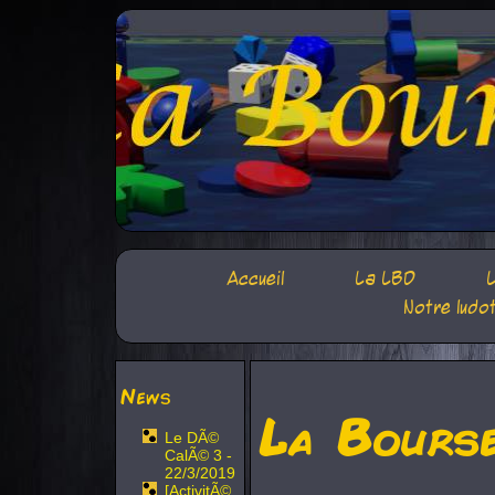
Accueil
La LBD
L
Notre ludo
News
La Bours
Le DÃ©
CalÃ© 3 -
22/3/2019
[ActivitÃ©