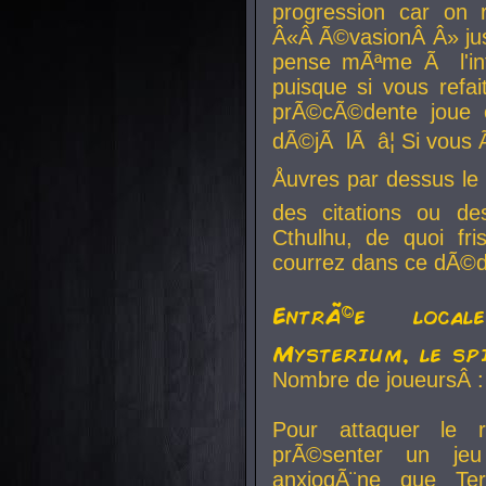
progression car on 
Â«Â Ã©vasionÂ Â» jusq
pense mÃªme Ã l'inf
puisque si vous refai
prÃ©cÃ©dente joue e
dÃ©jÃ lÃ â¦ Si vous 
Åuvres par dessus l
des citations ou d
Cthulhu, de quoi f
courrez dans ce dÃ©da
EntrÃ©e local
Mysterium, le sp
Nombre de joueursÂ :
Pour attaquer le 
prÃ©senter un je
anxiogÃ¨ne que Te