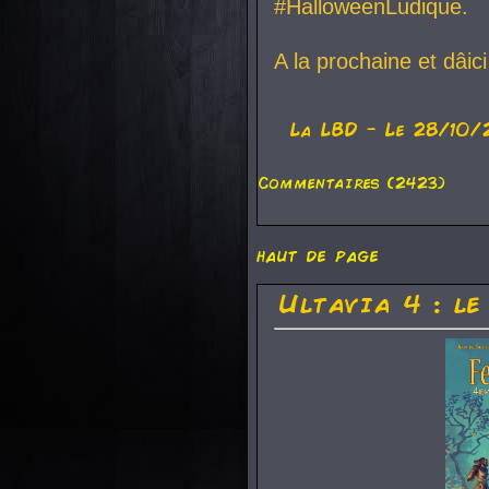
#HalloweenLudique.
A la prochaine et dâic
La
LBD
- Le 28/10/
Commentaires (2423)
haut de page
Ultavia 4 : le