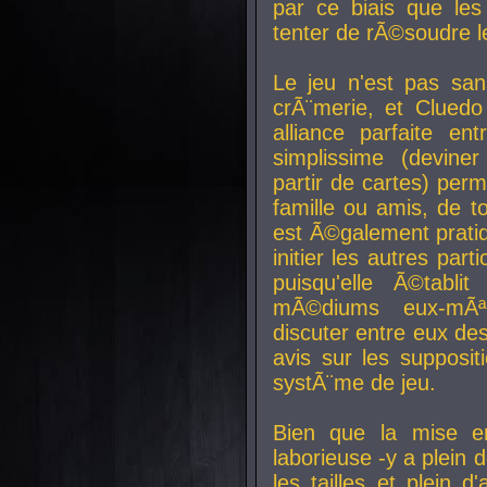
par ce biais que le
tenter de rÃ©soudre l
Le jeu n'est pas san
crÃ¨merie, et Clued
alliance parfaite e
simplissime (devine
partir de cartes) perm
famille ou amis, de t
est Ã©galement prati
initier les autres par
puisqu'elle Ã©tabli
mÃ©diums eux-mÃ
discuter entre eux de
avis sur les supposit
systÃ¨me de jeu.
Bien que la mise e
laborieuse -y a plein 
les tailles et plein d