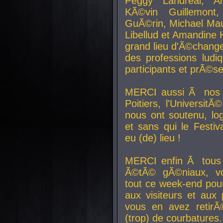
Peggy Landreal, A
KÃ©vin Guillemont
GuÃ©rin, Michael Maur
Libellud et Amandine H
grand lieu d'Ã©chang
des professions lud
participants et prÃ©se
MERCI aussi Ã nos pa
Poitiers, l'Universit
nous ont soutenu, log
et sans qui le Festiv
eu (de) lieu !
MERCI enfin Ã tous
Ã©tÃ© gÃ©niaux, v
tout ce week-end pour
aux visiteurs et aux
vous en avez retirÃ
(trop) de courbatures.