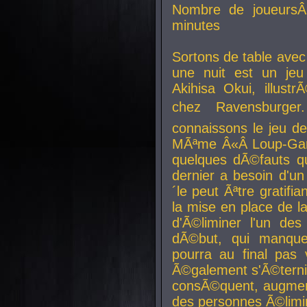
Nombre de joueurs
minutes
Sortons de table ave
une nuit est un je
Akihisa Okui, illus
chez Ravensburger.
connaissons le jeu d
MÃªme Â«Â Loup-Garo
quelques dÃ©fauts qu
dernier a besoin d'un
´le peut Ãªtre gratifi
la mise en place de l
d'Ã©liminer l'un des
dÃ©but, qui manque
pourra au final pas 
Ã©galement s'Ã©ternis
consÃ©quent, augment
des personnes Ã©limi