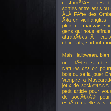
costumÃ©es, des b
sorties entre amis ou 
Â«Â FÃªte des Ombre
Ã§a en vieil anglais 
plein de mauvais sou
gens qui nous effraie
attrapÃ©es Ã caus
chocolats, surtout moi
Mais Halloween, bien q
une fÃªte) semble 
Natures oÃ¹ on pourr
bois ou se la jouer E
Vampire la Mascarade
jeux de sociÃ©tÃ©Â !
petit article pour vo
de sociÃ©tÃ© pour 
espÃ¨re qu'elle va vou