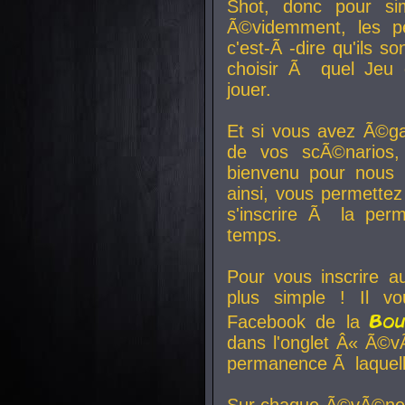
Shot, donc pour si
Ã©videmment, les pe
c'est-Ã -dire qu'ils
choisir Ã quel Jeu 
jouer.
Et si vous avez Ã©ga
de vos scÃ©narios,
bienvenu pour nous 
ainsi, vous permettez
s'inscrire Ã la per
temps.
Pour vous inscrire a
plus simple ! Il vo
Bo
Facebook de la
dans l'onglet Â« Ã©v
permanence Ã laquelle
Sur chaque Ã©vÃ©nem