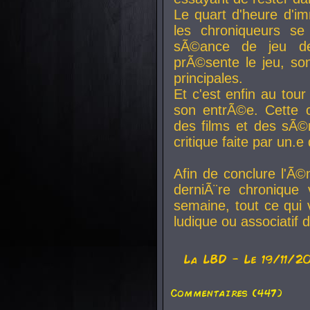
Le quart d'heure d'i
les chroniqueurs se
sÃ©ance de jeu de
prÃ©sente le jeu, son
principales.
Et c'est enfin au tour
son entrÃ©e. Cette c
des films et des sÃ©r
critique faite par un
Afin de conclure l'Ã©
derniÃ¨re chronique
semaine, tout ce qui 
ludique ou associatif 
La
LBD
- Le 19/11/2
Commentaires (447)