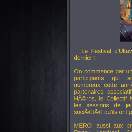
Le Festival d'Ult
dernier !
On commence par un 
participants qui s
nombreux cette an
partenaires associat
HÃ©ros, le Collecti
les sessions de j
sociÃ©tÃ© qu'ils ont
MERCI aussi aux pro