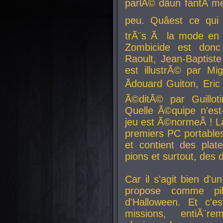
parlÃ© dâun fantÃ´me 
peu. Quâest ce qui
trÃ¨s Ã la mode en
Zombicide est donc
Raoult, Jean-Baptiste
est illustrÃ© par Mi
Ãdouard Guiton, Eric
Ã©ditÃ© par Guillot
Quelle Ã©quipe n'est
jeu est Ã©normeÂ ! La 
premiers PC portable
et contient des plat
pions et surtout, des d
Car il s'agit bien d'u
propose comme pil
d'Halloween. Et c'e
missions, entiÃ¨r