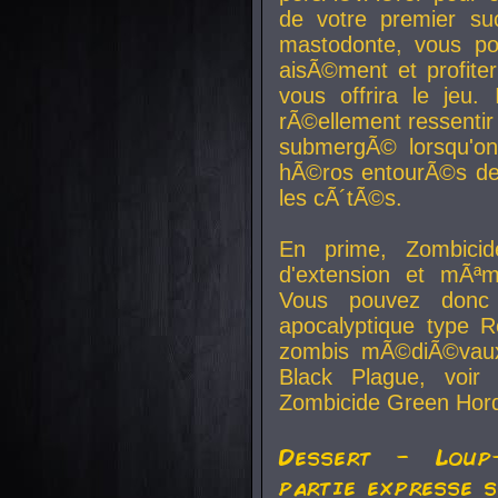
de votre premier su
mastodonte, vous po
aisÃ©ment et profite
vous offrira le jeu.
rÃ©ellement ressentir 
submergÃ© lorsqu'on 
hÃ©ros entourÃ©s de
les cÃ´tÃ©s.
En prime, Zombicide
d'extension et mÃªm
Vous pouvez donc 
apocalyptique type R
zombis mÃ©diÃ©vaux-
Black Plague, voi
Zombicide Green Hor
Dessert - Loup
partie expresse 