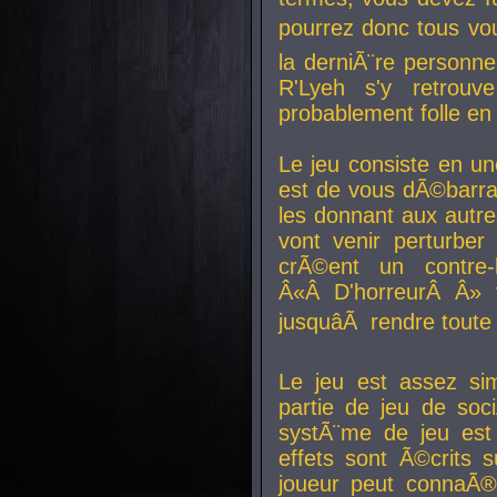
pourrez donc tous vous
la derniÃ¨re personne
R'Lyeh s'y retro
probablement folle en
Le jeu consiste en une
est de vous dÃ©barra
les donnant aux aut
vont venir perturber 
crÃ©ent un contre-
Â«Â D'horreurÂ Â» 
jusquâÃ rendre tout
Le jeu est assez si
partie de jeu de soc
systÃ¨me de jeu est
effets sont Ã©crits 
joueur peut connaÃ®