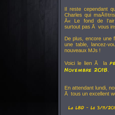
Il reste cependant q
Charles qui maÃ®tri
Â« Le fond de l'air
surtout pas Ã vous ins
De plus, encore une f
une table, lancez-v
nouveaux MJs !
p
Voici le lien Ã la
Novembre 2018
.
En attendant lundi, n
Ã tous un excellent w
La
LBD
- Le 3/11/20