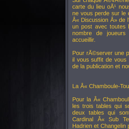
carte du lieu oÃ¹ nou
ne vous perde sur le 
Â« Discussion Â» de 
un post avec toutes 
nombre de joueurs
accueillir.
Pour rÃ©server une pl
il vous suffit de vou
de la publication et n
La Â« Chamboule-Tout
Pour la Â« Chamboul
les trois tables qui
deux tables qui so
Cardinal
Â« Sub Ter
Hadrien et
Changelin
p