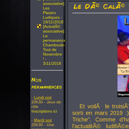
associative]
Le DÃ© CalÃ© 
Les
Plaisirs
Ludiques -
19/11/2018
[ActivitÃ©
associative]
La
permanence
Chamboule-
Tout de
Novembre
! -
3/11/2018
Nos
permanences
-
Lundi soir
20h30 - Jeux de
Et voilÃ le troi
rôle
Inscriptions ici
sorti en mars 2019 :)
Triche". Comme d'ha
-
Mardi soir
20h30 - Une
l'actualitÃ© ludifi