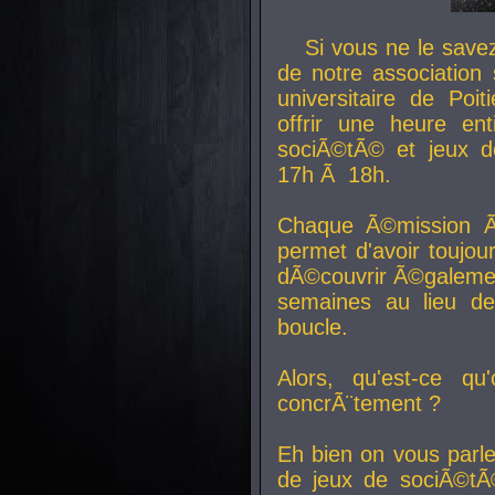
Si vous ne le sav
de notre association 
universitaire de Poit
offrir une heure en
sociÃ©tÃ© et jeux d
17h Ã 18h.
Chaque Ã©mission Ã
permet d'avoir toujo
dÃ©couvrir Ã©galemen
semaines au lieu d
boucle.
Alors, qu'est-ce qu
concrÃ¨tement ?
Eh bien on vous parl
de jeux de sociÃ©tÃ©