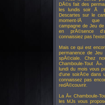
DÃ©s fait des perma
les lundis soir Ã 
Descartes sur le ca
moment-lÃ que v
campagne de Jeu de 
en prÃ©sence d'a
connaissiez pas l'exi
Mais ce qui est encor
permanence de Jeu 
spÃ©ciale. Chez n
Chamboule-Tout Â». 
lundi du mois vous p
d'une soirÃ©e dans 
connaissez pas enco
redÃ©couvrir.
La Â« Chamboule-Tou
les MJs vous propos