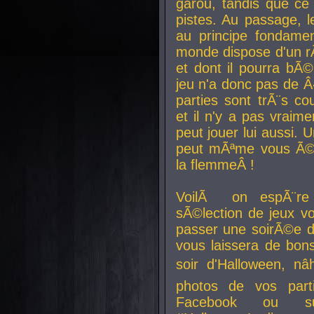
garou, tandis que ce 
pistes. Au passage, le
au principe fondamen
monde dispose d'un rÃ´
et dont il pourra bÃ©
jeu n'a donc pas de 
parties sont trÃ¨s c
et il n'y a pas vraime
peut jouer lui aussi.
peut mÃªme vous Ã©di
la flemmeÂ !
VoilÃ on espÃ¨re 
sÃ©lection de jeux vo
passer une soirÃ©e d
vous laissera de bons
soir d'Halloween, nâ
photos de vos parti
Facebook ou su