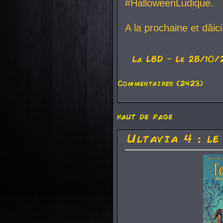
#HalloweenLudique.
A la prochaine et dâic
La
LBD
- Le 28/10/
Commentaires (2423)
haut de page
Ultavia 4 : le