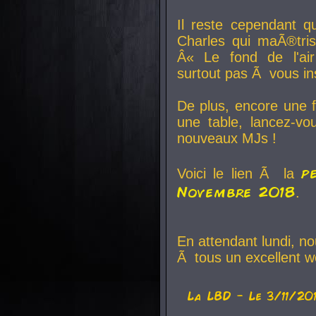
Il reste cependant q
Charles qui maÃ®tri
Â« Le fond de l'air
surtout pas Ã vous ins
De plus, encore une f
une table, lancez-v
nouveaux MJs !
p
Voici le lien Ã la
Novembre 2018
.
En attendant lundi, n
Ã tous un excellent w
La
LBD
- Le 3/11/20