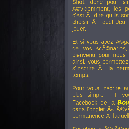
Shot, donc pour si
Ã©videmment, les pe
c'est-Ã -dire qu'ils
choisir Ã quel Jeu 
jouer.
Et si vous avez Ã©ga
de vos scÃ©narios,
bienvenu pour nous 
ainsi, vous permettez
s'inscrire Ã la per
temps.
Pour vous inscrire a
plus simple ! Il vo
Bo
Facebook de la
dans l'onglet Â« Ã©v
permanence Ã laquelle
Sur chaque Ã©vÃ©nem