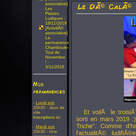
associative]
Le DÃ© CalÃ© 
Les
Plaisirs
Ludiques -
19/11/2018
[ActivitÃ©
associative]
La
permanence
Chamboule-
Tout de
Novembre
! -
3/11/2018
Nos
permanences
-
Lundi soir
20h30 - Jeux de
Et voilÃ le troi
rôle
Inscriptions ici
sorti en mars 2019 :)
Triche". Comme d'ha
-
Mardi soir
20h30 - Une
l'actualitÃ© ludifi