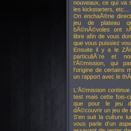
nouveaux, ce qui va so
les kickstarters, etc...
On enchaÃ®ne direct
jeu de plateau q
bÃ©nÃ©voles ont rÃ
libre afin de vous don
que vous puissiez vou
Ensuite il y a le ZÃ
particuliÃ¨re et 
l'Ã©mission, qui pa
l'origine de certains
un rapport avec le th
L'Ã©mission continue
test mais cette fois-c
que pour le jeu d
dÃ©couvrir un jeu de r
S'en suit la culture l
vous parle d'un aspe
essayant de rester da