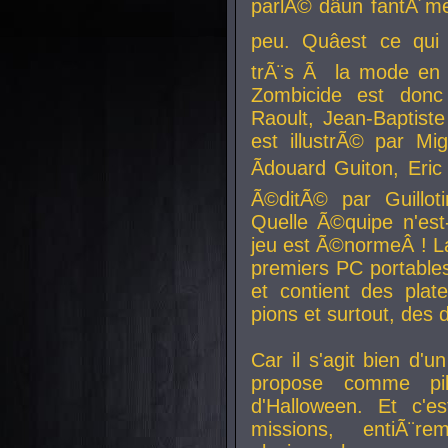
parlÃ© dâun fantÃ´me 
peu. Quâest ce qui
trÃ¨s Ã la mode en
Zombicide est donc
Raoult, Jean-Baptiste
est illustrÃ© par Mi
Ãdouard Guiton, Eric
Ã©ditÃ© par Guillot
Quelle Ã©quipe n'est
jeu est Ã©normeÂ ! La 
premiers PC portable
et contient des plat
pions et surtout, des d
Car il s'agit bien d'u
propose comme pil
d'Halloween. Et c'e
missions, entiÃ¨r