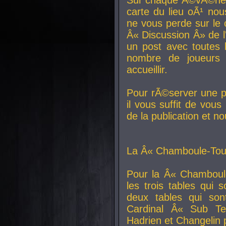
carte du lieu oÃ¹ nou
ne vous perde sur le 
Â« Discussion Â» de 
un post avec toutes 
nombre de joueurs
accueillir.
Pour rÃ©server une pl
il vous suffit de vou
de la publication et n
La Â« Chamboule-Tout
Pour la Â« Chamboul
les trois tables qui
deux tables qui so
Cardinal
Â« Sub Ter
Hadrien et
Changelin
p