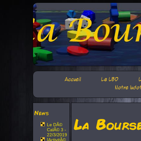
Accueil
La LBD
L
Notre ludo
News
La Bours
Le DÃ©
CalÃ© 3 -
22/3/2019
[ActivitÃ©