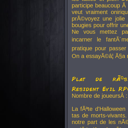
participe beaucoup Ã 
veut vraiment oniriq
prÃ©voyez une jolie
bougies pour offrir un
Ne vous mettez pa
incarner le fantÃ´m
pratique pour passer 
On a essayÃ©â¦ Ã§a n
Plat de rÃ©sis
Resident Evil R
Nombre de joueursÂ :
La fÃªte d'Halloween
tas de morts-vivants.
notre part de les nÃ©