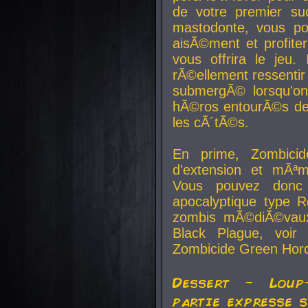
de votre premier su
mastodonte, vous po
aisÃ©ment et profite
vous offrira le jeu.
rÃ©ellement ressentir 
submergÃ© lorsqu'on 
hÃ©ros entourÃ©s de
les cÃ´tÃ©s.
En prime, Zombicide
d'extension et mÃªm
Vous pouvez donc 
apocalyptique type R
zombis mÃ©diÃ©vaux-
Black Plague, voi
Zombicide Green Hor
Dessert - Loup
partie expresse 