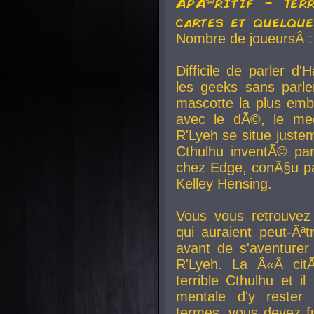
ApÃ©ritif - Ter
cartes et quelqu
Nombre de joueursÂ :
Difficile de parler d
les geeks sans parle
mascotte la plus emb
avec le dÃ©, le mee
R'Lyeh se situe juste
Cthulhu inventÃ© par
chez Edge, conÃ§u par
Kelley Hensing.
Vous vous retrouvez 
qui auraient peut-Ã
avant de s'aventurer
R'Lyeh. La Â«Â cit
terrible Cthulhu et i
mentale d'y rester 
termes, vous devez fu