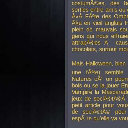
costumÃ©es, des b
sorties entre amis ou 
Â«Â FÃªte des Ombre
Ã§a en vieil anglais 
plein de mauvais sou
gens qui nous effraie
attrapÃ©es Ã caus
chocolats, surtout moi
Mais Halloween, bien q
une fÃªte) semble 
Natures oÃ¹ on pourr
bois ou se la jouer E
Vampire la Mascarade
jeux de sociÃ©tÃ©Â !
petit article pour vo
de sociÃ©tÃ© pour 
espÃ¨re qu'elle va vou