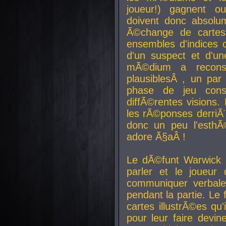
joueur!) gagnent o
doivent donc absolum
Ã©change de cartes
ensembles d'indices c
d'un suspect et d'u
mÃ©dium a reconst
plausiblesÂ , un pa
phase de jeu cons
diffÃ©rentes visions.
les rÃ©ponses derriÃ¨
donc un peu l'esthÃ
adore Ã§aÂ !
Le dÃ©funt Warwick 
parler et le joueur q
communiquer verbale
pendant la partie. Le
cartes illustrÃ©es q
pour leur faire devin