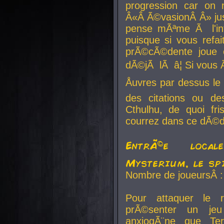
progression car on 
Â«Â Ã©vasionÂ Â» jusq
pense mÃªme Ã l'inf
puisque si vous refai
prÃ©cÃ©dente joue e
dÃ©jÃ lÃ â¦ Si vous 
Åuvres par dessus l
des citations ou d
Cthulhu, de quoi f
courrez dans ce dÃ©da
EntrÃ©e local
Mysterium, le sp
Nombre de joueursÂ :
Pour attaquer le 
prÃ©senter un je
anxiogÃ¨ne que Te