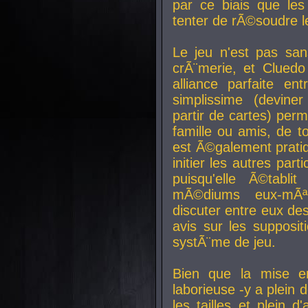
par ce biais que le
tenter de rÃ©soudre l
Le jeu n'est pas san
crÃ¨merie, et Clued
alliance parfaite e
simplissime (devine
partir de cartes) perm
famille ou amis, de t
est Ã©galement prati
initier les autres par
puisqu'elle Ã©tabli
mÃ©diums eux-mÃ
discuter entre eux de
avis sur les supposit
systÃ¨me de jeu.
Bien que la mise e
laborieuse -y a plein 
les tailles et plein d