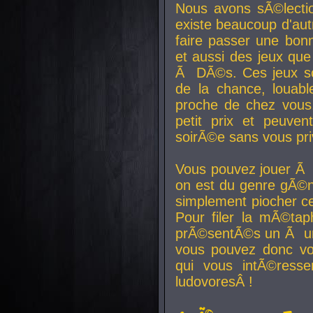
Nous avons sÃ©lectio
existe beaucoup d'autr
faire passer une bon
et aussi des jeux que
Ã DÃ©s. Ces jeux son
de la chance, louab
proche de chez vous.
petit prix et peuve
soirÃ©e sans vous pr
Vous pouvez jouer Ã 
on est du genre gÃ©n
simplement piocher ce
Pour filer la mÃ©tap
prÃ©sentÃ©s un Ã un
vous pouvez donc vo
qui vous intÃ©resse
ludovoresÂ !