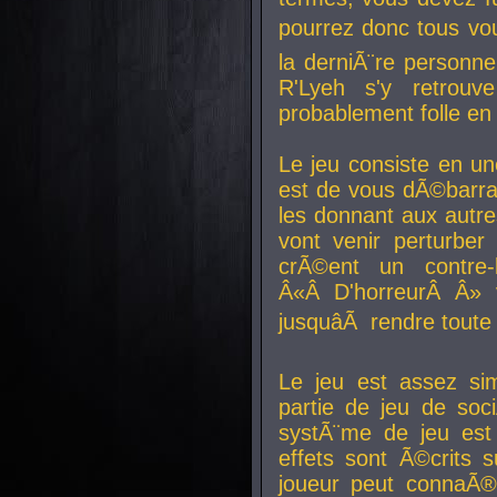
pourrez donc tous vous
la derniÃ¨re personne
R'Lyeh s'y retro
probablement folle en
Le jeu consiste en une
est de vous dÃ©barra
les donnant aux aut
vont venir perturber 
crÃ©ent un contre-
Â«Â D'horreurÂ Â» 
jusquâÃ rendre tout
Le jeu est assez si
partie de jeu de soc
systÃ¨me de jeu est
effets sont Ã©crits 
joueur peut connaÃ®