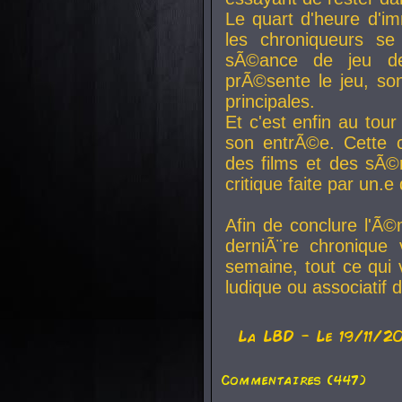
Le quart d'heure d'i
les chroniqueurs se
sÃ©ance de jeu de
prÃ©sente le jeu, son
principales.
Et c'est enfin au tour
son entrÃ©e. Cette c
des films et des sÃ©r
critique faite par un
Afin de conclure l'Ã©
derniÃ¨re chronique
semaine, tout ce qui 
ludique ou associatif 
La
LBD
- Le 19/11/2
Commentaires (447)