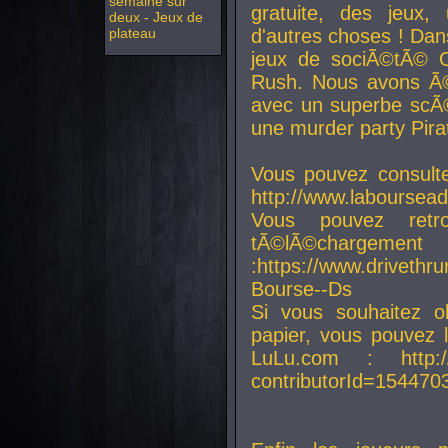
semaine sur
gratuite, des jeux,
deux - Jeux de
plateau
d'autres choses ! Da
jeux de sociÃ©tÃ© O
Rush. Nous avons Ã©
avec un superbe scÃ©
une murder party Pira
Vous pouvez consulte
http://www.laboursead
Vous pouvez ret
tÃ©lÃ©chargement
:https://www.driveth
Bourse--Ds
Si vous souhaitez o
papier, vous pouvez 
LuLu.com : http://w
contributorId=154470