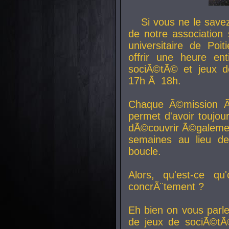
Si vous ne le sav
de notre association 
universitaire de Poit
offrir une heure en
sociÃ©tÃ© et jeux d
17h Ã 18h.
Chaque Ã©mission Ã
permet d'avoir toujo
dÃ©couvrir Ã©galemen
semaines au lieu d
boucle.
Alors, qu'est-ce qu
concrÃ¨tement ?
Eh bien on vous parl
de jeux de sociÃ©tÃ©