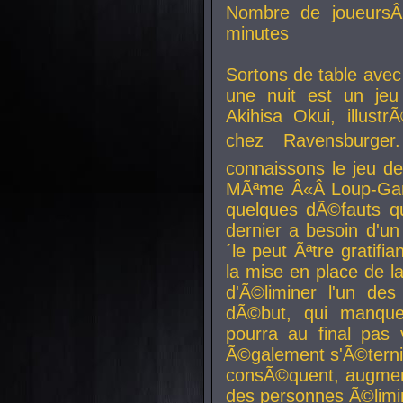
Nombre de joueurs
minutes
Sortons de table ave
une nuit est un je
Akihisa Okui, illus
chez Ravensburger.
connaissons le jeu d
MÃªme Â«Â Loup-Garo
quelques dÃ©fauts qu
dernier a besoin d'un
´le peut Ãªtre gratifi
la mise en place de l
d'Ã©liminer l'un des
dÃ©but, qui manque
pourra au final pas 
Ã©galement s'Ã©ternis
consÃ©quent, augment
des personnes Ã©limi