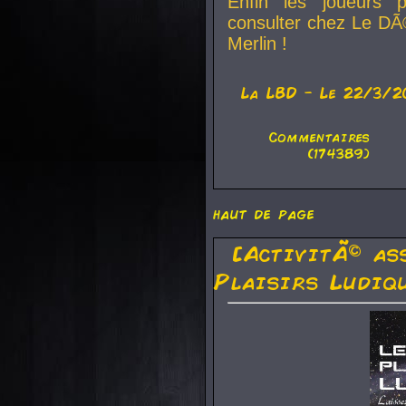
Enfin les joueurs p
consulter chez Le DÃ
Merlin !
La
LBD
- Le 22/3/2
Commentaires
(174389)
haut de page
[ActivitÃ© as
Plaisirs Ludiq