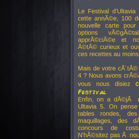
Le Festival d'Ultavia
cette annÃ©e, 100 de
nouvelle carte pour
options vÃ©gÃ©t
apprÃ©ciÃ©e et no
Ã©tÃ© curieux et ouv
ces recettes au moins
Mais de votre cÃ´tÃ©
4 ? Nous avons crÃ©Ã
vous nous disiez
Festival
Enfin, on a dÃ©jÃ de
Ultavia 5. On pens
tables rondes, des
maquillages, des d
concours de cost
N'hÃ©sitez pas Ã nous