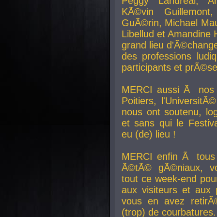
Peggy Landreal, A
KÃ©vin Guillemont
GuÃ©rin, Michael Maur
Libellud et Amandine H
grand lieu d'Ã©chang
des professions lud
participants et prÃ©se
MERCI aussi Ã nos pa
Poitiers, l'Universit
nous ont soutenu, log
et sans qui le Festiv
eu (de) lieu !
MERCI enfin Ã tous
Ã©tÃ© gÃ©niaux, v
tout ce week-end pour
aux visiteurs et aux
vous en avez retirÃ
(trop) de courbatures.