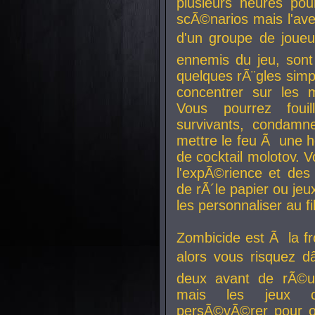
plusieurs heures pour
scÃ©narios mais l'av
d'un groupe de joueur
ennemis du jeu, sont
quelques rÃ¨gles simp
concentrer sur les 
Vous pourrez foui
survivants, condamn
mettre le feu Ã une
de cocktail molotov. 
l'expÃ©rience et de
de rÃ´le papier ou je
les personnaliser au fil
Zombicide est Ã la fr
alors vous risquez d
deux avant de rÃ©us
mais les jeux co
persÃ©vÃ©rer pour ob