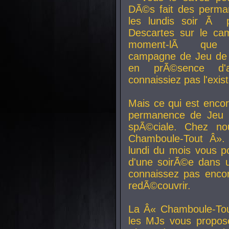
DÃ©s fait des perma
les lundis soir Ã 
Descartes sur le ca
moment-lÃ que v
campagne de Jeu de 
en prÃ©sence d'a
connaissiez pas l'exi
Mais ce qui est encor
permanence de Jeu 
spÃ©ciale. Chez n
Chamboule-Tout Â». 
lundi du mois vous p
d'une soirÃ©e dans 
connaissez pas enco
redÃ©couvrir.
La Â« Chamboule-Tou
les MJs vous propos