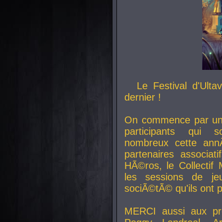
Le Festival d'Ult
dernier !
On commence par un 
participants qui s
nombreux cette an
partenaires associat
HÃ©ros, le Collecti
les sessions de j
sociÃ©tÃ© qu'ils ont
MERCI aussi aux pro