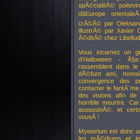
spÃ©cialitÃ© poitev
dâEurope orienta
crÃ©Ã© par Oleksand
illustrÃ© par Xavier 
Ã©ditÃ© chez Libellud
Vous incarnez un gr
d'Halloween - Ã§
rassemblent dans le
dÃ©funt ami, mons
convergence des pou
contacter le fantÃ´me
des visions afin de
horrible meurtre. Ca
assassinÃ©, et cert
vousÂ !
Mysterium est donc un
les mÃ©diums et le