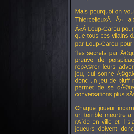
Mais pourquoi on vo
ThiercelieuxÂ Â» al
Â«Â Loup-Garou pour 
que tous ces vilain
par Loup-Garou pour u
´les secrets par Ã©qu
preuve de perspica
repÃ©rer leurs adver
jeu, qui sonne Ã©gale
donc un jeu de bluff 
permet de se dÃ©te
conversations plus sÃ
Chaque joueur incar
un terrible meurtre 
rÃ´de en ville et il s
joueurs doivent donc 