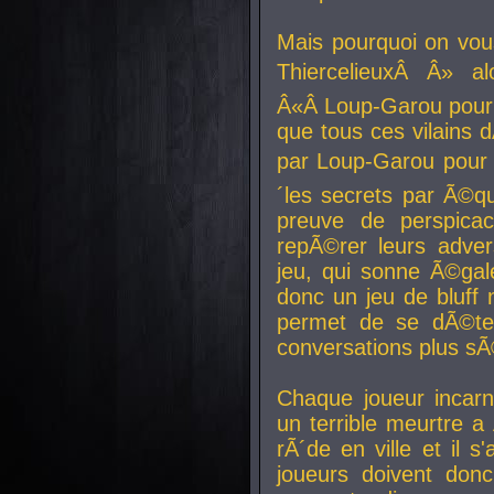
Mais pourquoi on vo
ThiercelieuxÂ Â» al
Â«Â Loup-Garou pour 
que tous ces vilain
par Loup-Garou pour u
´les secrets par Ã©qu
preuve de perspica
repÃ©rer leurs adver
jeu, qui sonne Ã©gale
donc un jeu de bluff 
permet de se dÃ©te
conversations plus sÃ
Chaque joueur incar
un terrible meurtre 
rÃ´de en ville et il s
joueurs doivent donc 