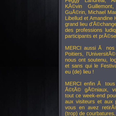
Peggy Landreal, A
KÃ©vin Guillemont
GuÃ©rin, Michael Maur
Libellud et Amandine H
grand lieu d'Ã©chang
des professions lud
participants et prÃ©se
MERCI aussi Ã nos pa
Poitiers, l'Universit
nous ont soutenu, log
et sans qui le Festiv
eu (de) lieu !
MERCI enfin Ã tous
Ã©tÃ© gÃ©niaux, v
tout ce week-end pour
aux visiteurs et aux
vous en avez retirÃ
(trop) de courbatures.