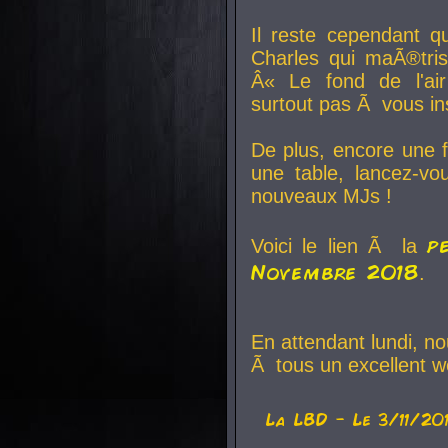
Il reste cependant q
Charles qui maÃ®tri
Â« Le fond de l'air
surtout pas Ã vous ins
De plus, encore une f
une table, lancez-v
nouveaux MJs !
p
Voici le lien Ã la
Novembre 2018
.
En attendant lundi, n
Ã tous un excellent w
La
LBD
- Le 3/11/20