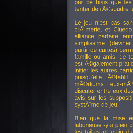
par ce biais que le
tenter de rÃ©soudre l
Le jeu n'est pas san
crÃ¨merie, et Clued
alliance parfaite e
simplissime (devine
partir de cartes) perm
famille ou amis, de t
est Ã©galement prati
initier les autres par
puisqu'elle Ã©tabli
mÃ©diums eux-mÃ
discuter entre eux de
avis sur les supposit
systÃ¨me de jeu.
Bien que la mise e
laborieuse -y a plein 
les tailles et plein d