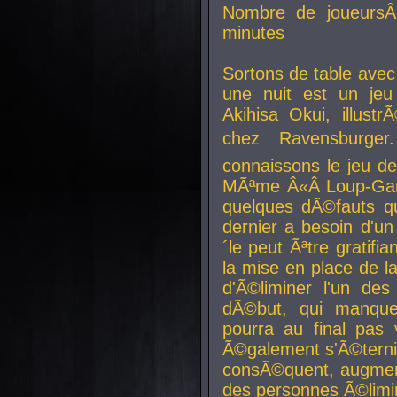
Nombre de joueurs
minutes
Sortons de table ave
une nuit est un je
Akihisa Okui, illus
chez Ravensburger.
connaissons le jeu d
MÃªme Â«Â Loup-Garo
quelques dÃ©fauts qu
dernier a besoin d'un
´le peut Ãªtre gratifi
la mise en place de l
d'Ã©liminer l'un des
dÃ©but, qui manque
pourra au final pas 
Ã©galement s'Ã©ternis
consÃ©quent, augment
des personnes Ã©limi