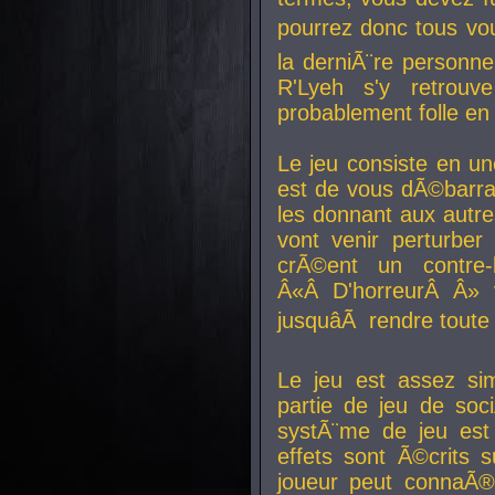
pourrez donc tous vous
la derniÃ¨re personne
R'Lyeh s'y retro
probablement folle en
Le jeu consiste en une
est de vous dÃ©barra
les donnant aux aut
vont venir perturber 
crÃ©ent un contre-
Â«Â D'horreurÂ Â» 
jusquâÃ rendre tout
Le jeu est assez si
partie de jeu de soc
systÃ¨me de jeu est
effets sont Ã©crits 
joueur peut connaÃ®