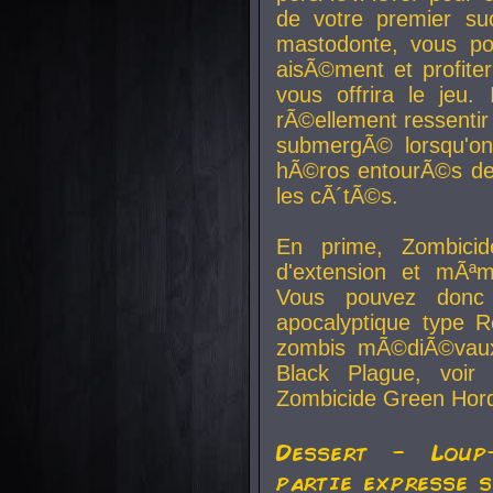
de votre premier su
mastodonte, vous po
aisÃ©ment et profite
vous offrira le jeu.
rÃ©ellement ressentir 
submergÃ© lorsqu'on 
hÃ©ros entourÃ©s de
les cÃ´tÃ©s.
En prime, Zombicide
d'extension et mÃªm
Vous pouvez donc 
apocalyptique type R
zombis mÃ©diÃ©vaux-
Black Plague, voi
Zombicide Green Hor
Dessert - Loup
partie expresse 