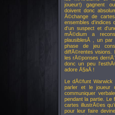
joueur!) gagnent o
doivent donc absolum
Ã©change de cartes
ensembles d'indices c
d'un suspect et d'u
mÃ©dium a reconst
plausiblesÂ , un pa
phase de jeu cons
diffÃ©rentes visions.
les rÃ©ponses derriÃ¨
donc un peu l'esthÃ
adore Ã§aÂ !
Le dÃ©funt Warwick 
parler et le joueur q
communiquer verbale
pendant la partie. Le
cartes illustrÃ©es q
pour leur faire devin