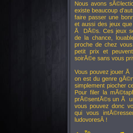
Nous avons sÃ©lectio
existe beaucoup d'autr
faire passer une bon
et aussi des jeux que
Ã DÃ©s. Ces jeux son
de la chance, louab
proche de chez vous.
petit prix et peuve
soirÃ©e sans vous pr
Vous pouvez jouer Ã 
on est du genre gÃ©n
simplement piocher ce
Pour filer la mÃ©tap
prÃ©sentÃ©s un Ã un
vous pouvez donc vo
qui vous intÃ©resse
ludovoresÂ !