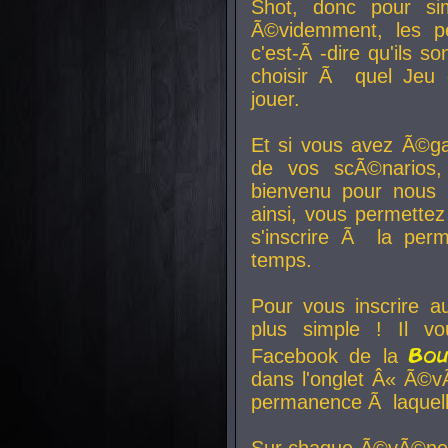
Shot, donc pour si
Ã©videmment, les pe
c'est-Ã -dire qu'ils
choisir Ã quel Jeu 
jouer.
Et si vous avez Ã©ga
de vos scÃ©narios,
bienvenu pour nous 
ainsi, vous permettez
s'inscrire Ã la per
temps.
Pour vous inscrire a
plus simple ! Il vo
Bo
Facebook de la
dans l'onglet Â« Ã©v
permanence Ã laquelle
Sur chaque Ã©vÃ©nem