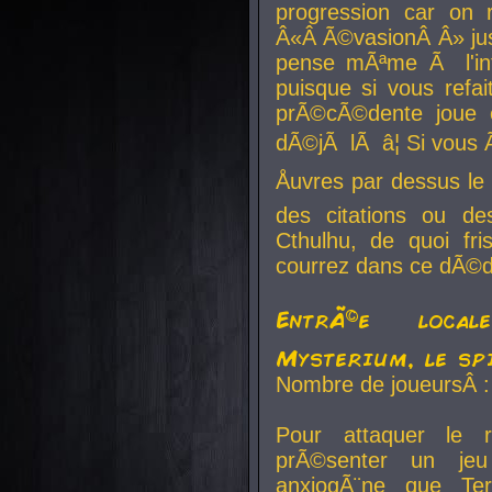
progression car on 
Â«Â Ã©vasionÂ Â» jusq
pense mÃªme Ã l'inf
puisque si vous refai
prÃ©cÃ©dente joue e
dÃ©jÃ lÃ â¦ Si vous 
Åuvres par dessus l
des citations ou d
Cthulhu, de quoi f
courrez dans ce dÃ©da
EntrÃ©e local
Mysterium, le sp
Nombre de joueursÂ :
Pour attaquer le 
prÃ©senter un je
anxiogÃ¨ne que Te