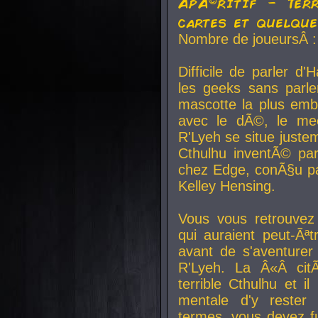
ApÃ©ritif - Ter
cartes et quelqu
Nombre de joueursÂ :
Difficile de parler d
les geeks sans parle
mascotte la plus emb
avec le dÃ©, le mee
R'Lyeh se situe juste
Cthulhu inventÃ© par
chez Edge, conÃ§u par
Kelley Hensing.
Vous vous retrouvez 
qui auraient peut-Ã
avant de s'aventurer
R'Lyeh. La Â«Â cit
terrible Cthulhu et i
mentale d'y rester 
termes, vous devez fu