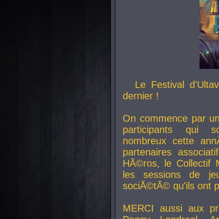
Le Festival d'Ult
dernier !
On commence par un 
participants qui s
nombreux cette an
partenaires associat
HÃ©ros, le Collecti
les sessions de j
sociÃ©tÃ© qu'ils ont
MERCI aussi aux pro