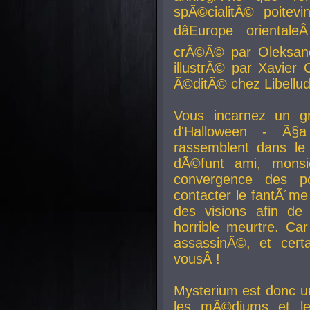
spÃ©cialitÃ© poitev
dâEurope orienta
crÃ©Ã© par Oleksand
illustrÃ© par Xavier 
Ã©ditÃ© chez Libellud
Vous incarnez un gr
d'Halloween - Ã§
rassemblent dans le
dÃ©funt ami, mons
convergence des pou
contacter le fantÃ´me
des visions afin de
horrible meurtre. Ca
assassinÃ©, et cert
vousÂ !
Mysterium est donc un
les mÃ©diums et le