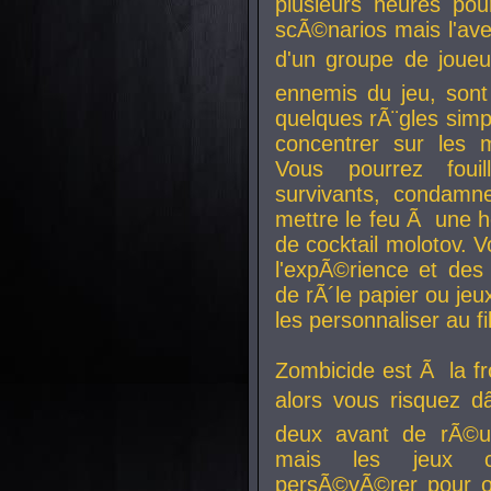
plusieurs heures pour
scÃ©narios mais l'av
d'un groupe de joueur
ennemis du jeu, sont
quelques rÃ¨gles simp
concentrer sur les 
Vous pourrez foui
survivants, condamn
mettre le feu Ã une
de cocktail molotov. 
l'expÃ©rience et de
de rÃ´le papier ou je
les personnaliser au fil
Zombicide est Ã la fr
alors vous risquez d
deux avant de rÃ©us
mais les jeux co
persÃ©vÃ©rer pour ob