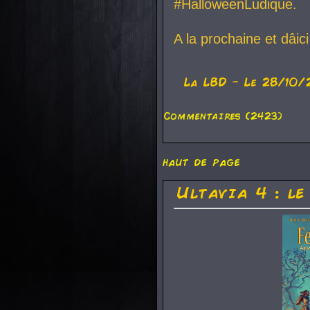
#HalloweenLudique.
A la prochaine et dâic
La
LBD
- Le 28/10/
Commentaires (2423)
haut de page
Ultavia 4 : le