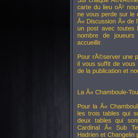
carte du lieu oÃ¹ nou
ne vous perde sur le 
Â« Discussion Â» de 
un post avec toutes 
nombre de joueurs
accueillir.
Pour rÃ©server une pl
il vous suffit de vou
de la publication et n
La Â« Chamboule-Tout
Pour la Â« Chamboul
les trois tables qui
deux tables qui so
Cardinal
Â« Sub Ter
Hadrien et
Changelin
p