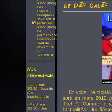
associative]
Le DÃ© CalÃ© 
Les
Plaisirs
Ludiques -
19/11/2018
[ActivitÃ©
associative]
La
permanence
Chamboule-
Tout de
Novembre
! -
3/11/2018
Nos
permanences
-
Lundi soir
20h30 - Jeux de
Et voilÃ le troi
rôle
Inscriptions ici
sorti en mars 2019 :)
Triche". Comme d'ha
-
Mardi soir
20h30 - Une
l'actualitÃ© ludifi