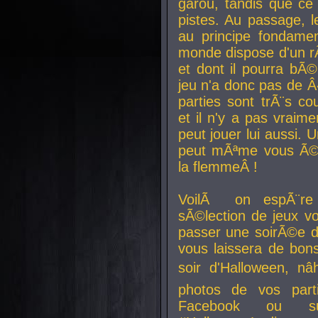
garou, tandis que ce 
pistes. Au passage, le
au principe fondamen
monde dispose d'un rÃ´
et dont il pourra bÃ©
jeu n'a donc pas de 
parties sont trÃ¨s c
et il n'y a pas vraime
peut jouer lui aussi.
peut mÃªme vous Ã©di
la flemmeÂ !
VoilÃ on espÃ¨re 
sÃ©lection de jeux vo
passer une soirÃ©e d
vous laissera de bons
soir d'Halloween, nâ
photos de vos parti
Facebook ou su