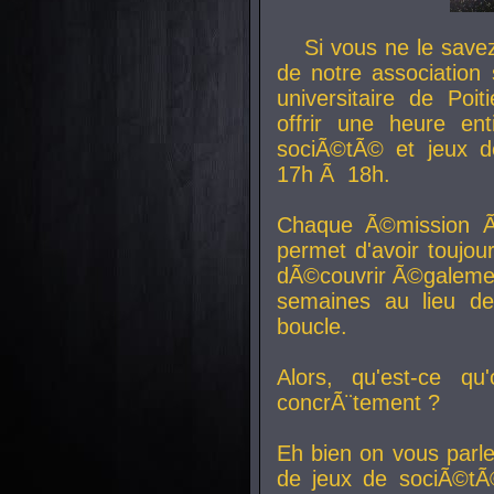
Si vous ne le sav
de notre association 
universitaire de Poit
offrir une heure en
sociÃ©tÃ© et jeux d
17h Ã 18h.
Chaque Ã©mission Ã
permet d'avoir toujo
dÃ©couvrir Ã©galemen
semaines au lieu d
boucle.
Alors, qu'est-ce qu
concrÃ¨tement ?
Eh bien on vous parl
de jeux de sociÃ©tÃ©