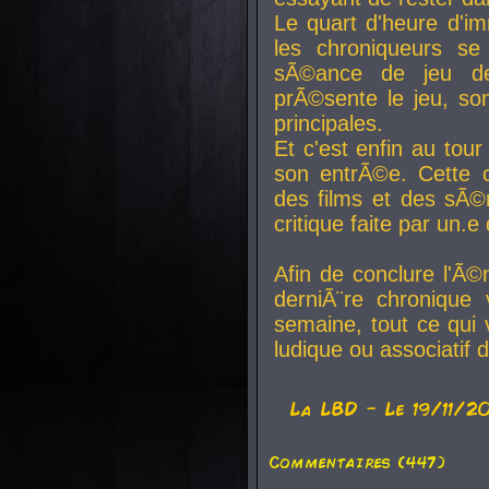
Le quart d'heure d'i
les chroniqueurs se
sÃ©ance de jeu de
prÃ©sente le jeu, son
principales.
Et c'est enfin au tour
son entrÃ©e. Cette c
des films et des sÃ©r
critique faite par un
Afin de conclure l'Ã©
derniÃ¨re chronique
semaine, tout ce qui 
ludique ou associatif 
La
LBD
- Le 19/11/2
Commentaires (447)