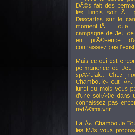
DÃ©s fait des perma
les lundis soir Ã 
Descartes sur le ca
moment-lÃ que v
campagne de Jeu de 
en prÃ©sence d'a
connaissiez pas l'exi
Mais ce qui est encor
permanence de Jeu 
spÃ©ciale. Chez n
Chamboule-Tout Â». 
lundi du mois vous p
d'une soirÃ©e dans 
connaissez pas enco
redÃ©couvrir.
La Â« Chamboule-Tou
les MJs vous propos