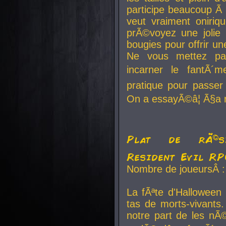
participe beaucoup Ã 
veut vraiment oniriq
prÃ©voyez une jolie
bougies pour offrir un
Ne vous mettez pa
incarner le fantÃ´m
pratique pour passer 
On a essayÃ©â¦ Ã§a n
Plat de rÃ©sis
Resident Evil R
Nombre de joueursÂ :
La fÃªte d'Halloween
tas de morts-vivants.
notre part de les nÃ©