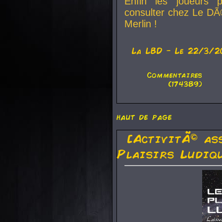
Enfin les joueurs p
consulter chez Le DÃ
Merlin !
La
LBD
- Le 22/3/2
Commentaires
(174389)
haut de page
[ActivitÃ© as
Plaisirs Ludiq