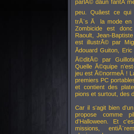
parlÃ© dâun fantÃ´me 
peu. Quâest ce qui
trÃ¨s Ã la mode en
Zombicide est donc
Raoult, Jean-Baptiste
est illustrÃ© par Mi
Ãdouard Guiton, Eric
Ã©ditÃ© par Guillot
Quelle Ã©quipe n'est
jeu est Ã©normeÂ ! La 
premiers PC portable
et contient des plat
pions et surtout, des d
Car il s'agit bien d'u
propose comme pil
d'Halloween. Et c'e
missions, entiÃ¨r