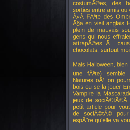
costumÃ©es, des b
sorties entre amis ou 
Â«Â FÃªte des Ombre
Ã§a en vieil anglais 
plein de mauvais sou
gens qui nous effraie
attrapÃ©es Ã caus
chocolats, surtout moi
Mais Halloween, bien q
une fÃªte) semble 
Natures oÃ¹ on pourr
bois ou se la jouer E
Vampire la Mascarade
jeux de sociÃ©tÃ©Â !
petit article pour vo
de sociÃ©tÃ© pour 
espÃ¨re qu'elle va vou