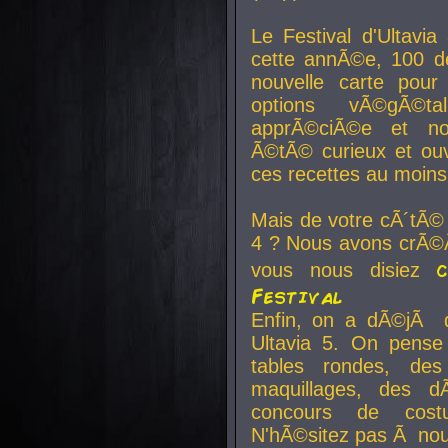
Le Festival d'Ultavia
cette annÃ©e, 100 de
nouvelle carte pour
options vÃ©gÃ©t
apprÃ©ciÃ©e et no
Ã©tÃ© curieux et ouv
ces recettes au moins
Mais de votre cÃ´tÃ©
4 ? Nous avons crÃ©Ã
vous nous disiez
Festival
Enfin, on a dÃ©jÃ de
Ultavia 5. On pens
tables rondes, des
maquillages, des d
concours de cost
N'hÃ©sitez pas Ã nous