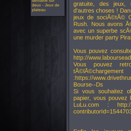
semaine sur
gratuite, des jeux,
deux - Jeux de
plateau
d'autres choses ! Da
jeux de sociÃ©tÃ© O
Rush. Nous avons Ã©
avec un superbe scÃ©
une murder party Pira
Vous pouvez consulte
http://www.laboursead
Vous pouvez ret
tÃ©lÃ©chargement
:https://www.driveth
Bourse--Ds
Si vous souhaitez o
papier, vous pouvez 
LuLu.com : http://w
contributorId=154470