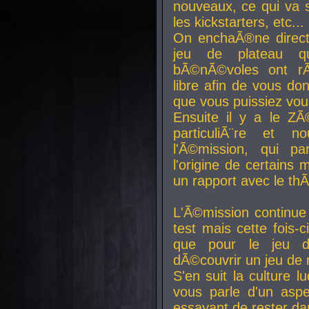
nouveaux, ce qui va so
les kickstarters, etc...
On enchaÃ®ne direct
jeu de plateau q
bÃ©nÃ©voles ont rÃ
libre afin de vous don
que vous puissiez vou
Ensuite il y a le ZÃ
particuliÃ¨re et 
l'Ã©mission, qui pa
l'origine de certains
un rapport avec le th
L'Ã©mission continue
test mais cette fois-c
que pour le jeu d
dÃ©couvrir un jeu de r
S'en suit la culture l
vous parle d'un aspe
essayant de rester da