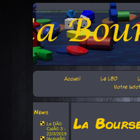
Accueil
La LBD
L
Notre ludo
News
La Bours
Le DÃ©
CalÃ© 3 -
22/3/2019
[ActivitÃ©