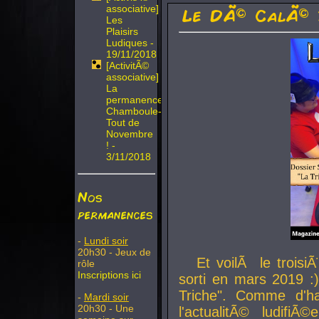
associative]
Le DÃ© CalÃ© 
Les
Plaisirs
Ludiques -
19/11/2018
[ActivitÃ©
associative]
La
permanence
Chamboule-
Tout de
Novembre
! -
3/11/2018
Nos
permanences
-
Lundi soir
20h30 - Jeux de
Et voilÃ le troi
rôle
Inscriptions ici
sorti en mars 2019 :)
Triche". Comme d'ha
-
Mardi soir
20h30 - Une
l'actualitÃ© ludifi