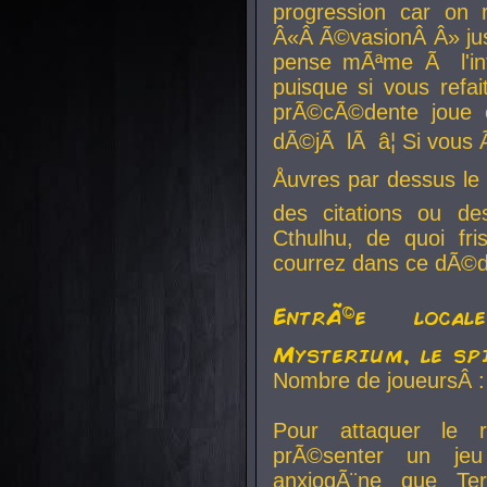
progression car on 
Â«Â Ã©vasionÂ Â» jusq
pense mÃªme Ã l'inf
puisque si vous refai
prÃ©cÃ©dente joue e
dÃ©jÃ lÃ â¦ Si vous 
Åuvres par dessus l
des citations ou d
Cthulhu, de quoi f
courrez dans ce dÃ©da
EntrÃ©e local
Mysterium, le sp
Nombre de joueursÂ :
Pour attaquer le 
prÃ©senter un je
anxiogÃ¨ne que Te