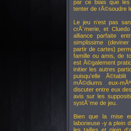
par ce biais que le
tenter de rÃ©soudre l
Le jeu n'est pas san
crÃ¨merie, et Clued
alliance parfaite e
simplissime (devine
partir de cartes) perm
famille ou amis, de t
est Ã©galement prati
initier les autres par
puisqu'elle Ã©tabli
mÃ©diums eux-mÃ
discuter entre eux de
avis sur les supposit
systÃ¨me de jeu.
Bien que la mise e
laborieuse -y a plein 
les tailles et plein d