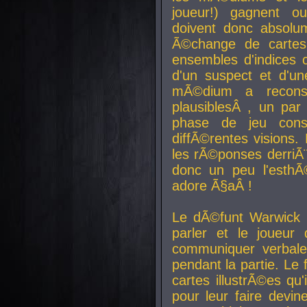
joueur!) gagnent o
doivent donc absolum
Ã©change de cartes
ensembles d'indices c
d'un suspect et d'u
mÃ©dium a reconst
plausiblesÂ , un pa
phase de jeu cons
diffÃ©rentes visions.
les rÃ©ponses derriÃ¨
donc un peu l'esthÃ
adore Ã§aÂ !
Le dÃ©funt Warwick 
parler et le joueur q
communiquer verbale
pendant la partie. Le
cartes illustrÃ©es q
pour leur faire devin