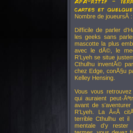
ApÃ©ritif - Ter
cartes et quelqu
Nombre de joueursÂ :
Difficile de parler d
les geeks sans parle
mascotte la plus emb
avec le dÃ©, le mee
R'Lyeh se situe juste
Cthulhu inventÃ© par
chez Edge, conÃ§u par
Kelley Hensing.
Vous vous retrouvez 
qui auraient peut-Ã
avant de s'aventurer
R'Lyeh. La Â«Â cit
terrible Cthulhu et i
mentale d'y rester 
termes, vous devez fu