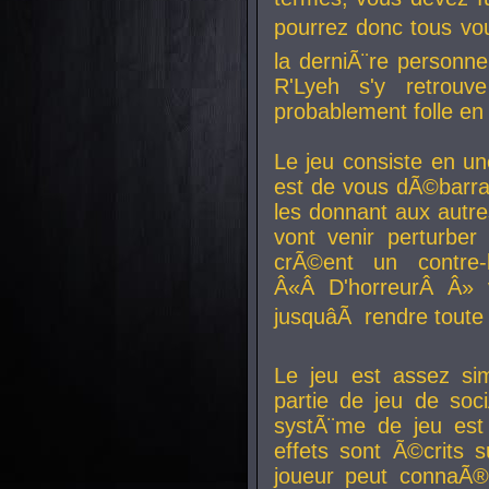
pourrez donc tous vous
la derniÃ¨re personne
R'Lyeh s'y retro
probablement folle en
Le jeu consiste en une
est de vous dÃ©barra
les donnant aux aut
vont venir perturber 
crÃ©ent un contre-
Â«Â D'horreurÂ Â» 
jusquâÃ rendre tout
Le jeu est assez si
partie de jeu de soc
systÃ¨me de jeu est
effets sont Ã©crits 
joueur peut connaÃ®