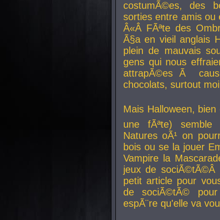
costumÃ©es, des b
sorties entre amis ou 
Â«Â FÃªte des Ombre
Ã§a en vieil anglais 
plein de mauvais sou
gens qui nous effraie
attrapÃ©es Ã caus
chocolats, surtout moi
Mais Halloween, bien q
une fÃªte) semble 
Natures oÃ¹ on pourr
bois ou se la jouer E
Vampire la Mascarade
jeux de sociÃ©tÃ©Â !
petit article pour vo
de sociÃ©tÃ© pour 
espÃ¨re qu'elle va vou