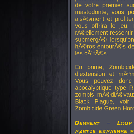
de votre premier su
mastodonte, vous po
aisÃ©ment et profite
vous offrira le jeu.
rÃ©ellement ressentir 
submergÃ© lorsqu'on 
hÃ©ros entourÃ©s de
les cÃ´tÃ©s.
En prime, Zombicide
d'extension et mÃªm
Vous pouvez donc 
apocalyptique type R
zombis mÃ©diÃ©vaux-
Black Plague, voi
Zombicide Green Hor
Dessert - Loup
partie expresse 