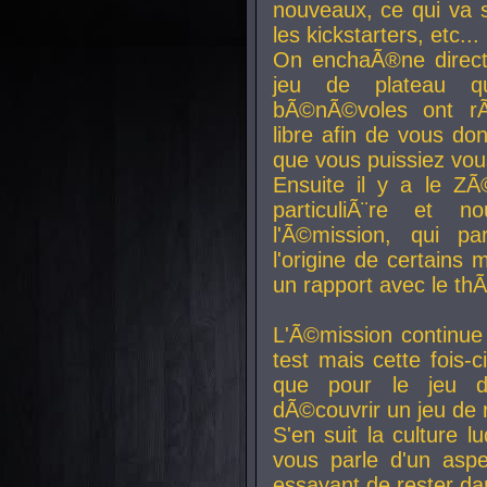
nouveaux, ce qui va so
les kickstarters, etc...
On enchaÃ®ne direct
jeu de plateau q
bÃ©nÃ©voles ont rÃ
libre afin de vous don
que vous puissiez vou
Ensuite il y a le ZÃ
particuliÃ¨re et 
l'Ã©mission, qui pa
l'origine de certains
un rapport avec le th
L'Ã©mission continue
test mais cette fois-c
que pour le jeu d
dÃ©couvrir un jeu de r
S'en suit la culture l
vous parle d'un aspe
essayant de rester da