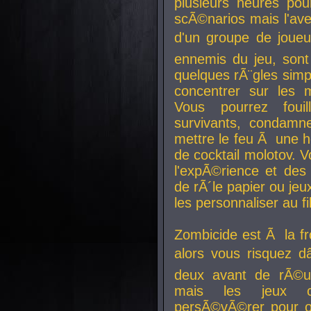
plusieurs heures pour
scÃ©narios mais l'av
d'un groupe de joueur
ennemis du jeu, sont
quelques rÃ¨gles simp
concentrer sur les 
Vous pourrez foui
survivants, condamn
mettre le feu Ã une
de cocktail molotov. 
l'expÃ©rience et de
de rÃ´le papier ou je
les personnaliser au fil
Zombicide est Ã la fr
alors vous risquez d
deux avant de rÃ©us
mais les jeux co
persÃ©vÃ©rer pour ob