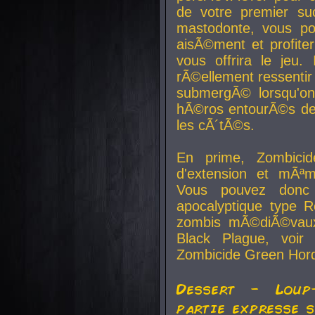
de votre premier su
mastodonte, vous po
aisÃ©ment et profite
vous offrira le jeu.
rÃ©ellement ressentir 
submergÃ© lorsqu'on 
hÃ©ros entourÃ©s de
les cÃ´tÃ©s.
En prime, Zombicide
d'extension et mÃªm
Vous pouvez donc 
apocalyptique type R
zombis mÃ©diÃ©vaux-
Black Plague, voi
Zombicide Green Hor
Dessert - Loup
partie expresse 