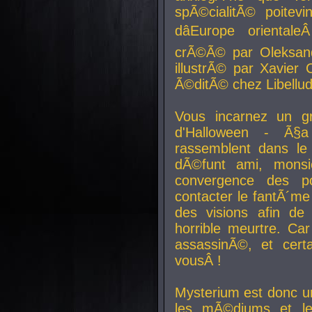
spÃ©cialitÃ© poitev
dâEurope orienta
crÃ©Ã© par Oleksand
illustrÃ© par Xavier 
Ã©ditÃ© chez Libellud
Vous incarnez un gr
d'Halloween - Ã§
rassemblent dans le
dÃ©funt ami, mons
convergence des pou
contacter le fantÃ´me
des visions afin de
horrible meurtre. Ca
assassinÃ©, et cert
vousÂ !
Mysterium est donc un
les mÃ©diums et le