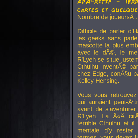
ApÃ©ritif - Ter
cartes et quelqu
Nombre de joueursÂ :
Difficile de parler d
les geeks sans parle
mascotte la plus emb
avec le dÃ©, le mee
R'Lyeh se situe juste
Cthulhu inventÃ© par
chez Edge, conÃ§u par
Kelley Hensing.
Vous vous retrouvez 
qui auraient peut-Ã
avant de s'aventurer
R'Lyeh. La Â«Â cit
terrible Cthulhu et i
mentale d'y rester 
termes, vous devez fu