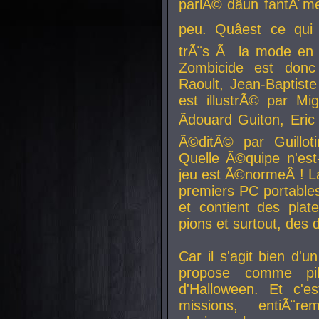
parlÃ© dâun fantÃ´me 
peu. Quâest ce qui
trÃ¨s Ã la mode en
Zombicide est donc
Raoult, Jean-Baptiste
est illustrÃ© par Mi
Ãdouard Guiton, Eric
Ã©ditÃ© par Guillot
Quelle Ã©quipe n'est
jeu est Ã©normeÂ ! La 
premiers PC portable
et contient des plat
pions et surtout, des d
Car il s'agit bien d'u
propose comme pil
d'Halloween. Et c'e
missions, entiÃ¨r