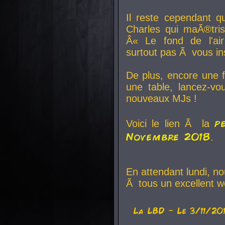
Il reste cependant q
Charles qui maÃ®tri
Â« Le fond de l'air
surtout pas Ã vous ins
De plus, encore une f
une table, lancez-v
nouveaux MJs !
p
Voici le lien Ã la
Novembre 2018
.
En attendant lundi, n
Ã tous un excellent w
La
LBD
- Le 3/11/20