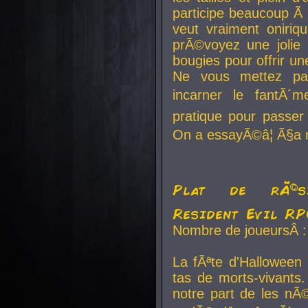
participe beaucoup Ã 
veut vraiment oniriq
prÃ©voyez une jolie
bougies pour offrir un
Ne vous mettez pa
incarner le fantÃ´m
pratique pour passer 
On a essayÃ©â¦ Ã§a n
Plat de rÃ©sis
Resident Evil R
Nombre de joueursÂ :
La fÃªte d'Halloween
tas de morts-vivants.
notre part de les nÃ©