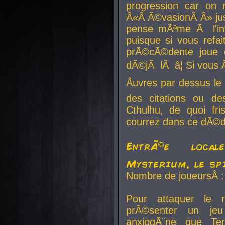
progression car on 
Â«Â Ã©vasionÂ Â» jusq
pense mÃªme Ã l'inf
puisque si vous refai
prÃ©cÃ©dente joue e
dÃ©jÃ lÃ â¦ Si vous 
Åuvres par dessus l
des citations ou d
Cthulhu, de quoi f
courrez dans ce dÃ©da
EntrÃ©e local
Mysterium, le sp
Nombre de joueursÂ :
Pour attaquer le 
prÃ©senter un je
anxiogÃ¨ne que Te