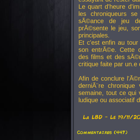
Le quart d'heure d'i
les chroniqueurs se
sÃ©ance de jeu de
prÃ©sente le jeu, son
principales.
Et c'est enfin au tour
son entrÃ©e. Cette c
des films et des sÃ©r
critique faite par un
Afin de conclure l'Ã©
derniÃ¨re chronique
semaine, tout ce qui 
ludique ou associatif 
La
LBD
- Le 19/11/2
Commentaires (447)