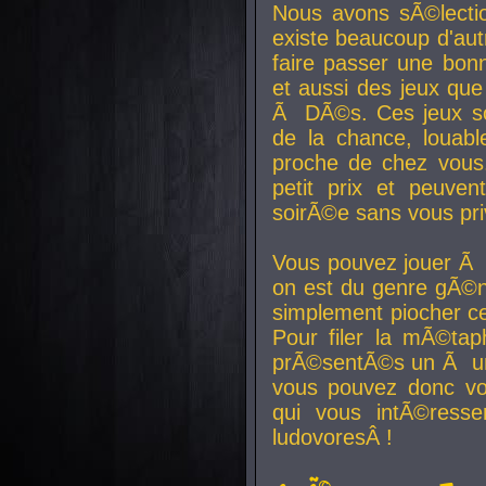
Nous avons sÃ©lectio
existe beaucoup d'autr
faire passer une bon
et aussi des jeux que
Ã DÃ©s. Ces jeux son
de la chance, louab
proche de chez vous.
petit prix et peuve
soirÃ©e sans vous pr
Vous pouvez jouer Ã 
on est du genre gÃ©n
simplement piocher ce
Pour filer la mÃ©tap
prÃ©sentÃ©s un Ã un
vous pouvez donc vo
qui vous intÃ©resse
ludovoresÂ !