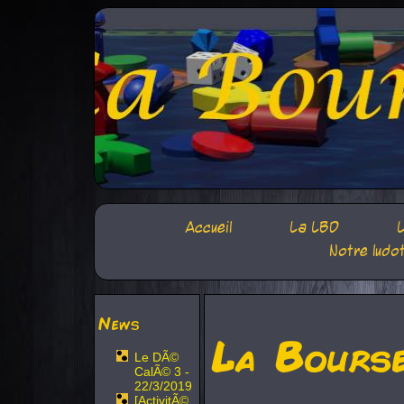
Accueil
La LBD
L
Notre ludo
News
La Bours
Le DÃ©
CalÃ© 3 -
22/3/2019
[ActivitÃ©