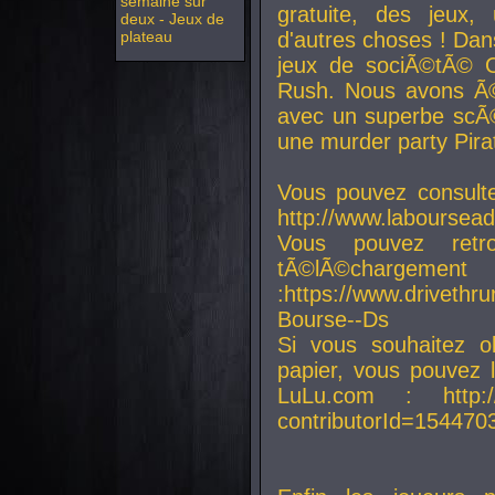
semaine sur
gratuite, des jeux,
deux - Jeux de
plateau
d'autres choses ! Da
jeux de sociÃ©tÃ© O
Rush. Nous avons Ã©
avec un superbe scÃ©
une murder party Pira
Vous pouvez consulte
http://www.laboursead
Vous pouvez ret
tÃ©lÃ©chargement
:https://www.driveth
Bourse--Ds
Si vous souhaitez o
papier, vous pouvez 
LuLu.com : http://w
contributorId=154470