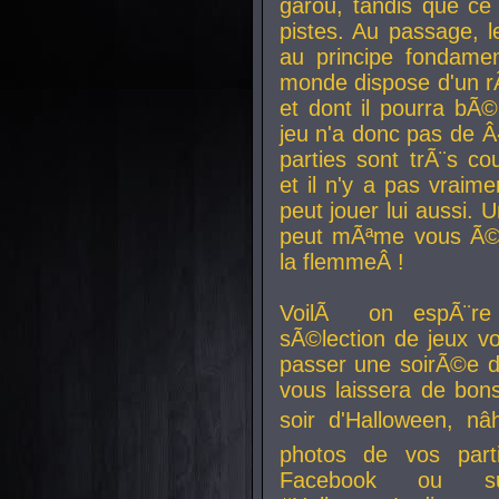
garou, tandis que ce 
pistes. Au passage, le
au principe fondamen
monde dispose d'un rÃ´
et dont il pourra bÃ©
jeu n'a donc pas de 
parties sont trÃ¨s c
et il n'y a pas vraime
peut jouer lui aussi.
peut mÃªme vous Ã©di
la flemmeÂ !
VoilÃ on espÃ¨re 
sÃ©lection de jeux vo
passer une soirÃ©e d
vous laissera de bons
soir d'Halloween, nâ
photos de vos parti
Facebook ou su