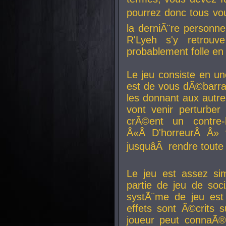
pourrez donc tous vous
la derniÃ¨re personne
R'Lyeh s'y retro
probablement folle en
Le jeu consiste en une
est de vous dÃ©barra
les donnant aux aut
vont venir perturber 
crÃ©ent un contre-
Â«Â D'horreurÂ Â» 
jusquâÃ rendre tout
Le jeu est assez si
partie de jeu de soc
systÃ¨me de jeu est
effets sont Ã©crits 
joueur peut connaÃ®