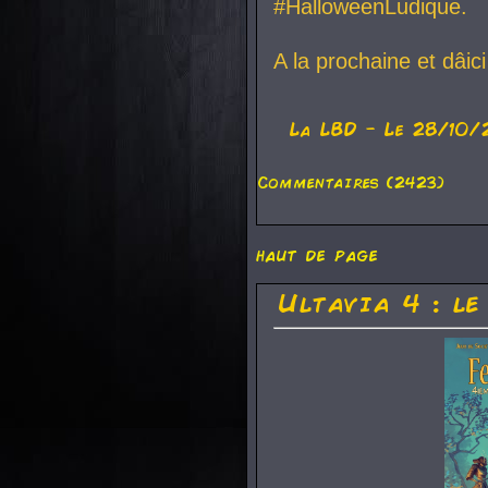
#HalloweenLudique.
A la prochaine et dâic
La
LBD
- Le 28/10/
Commentaires (2423)
haut de page
Ultavia 4 : le