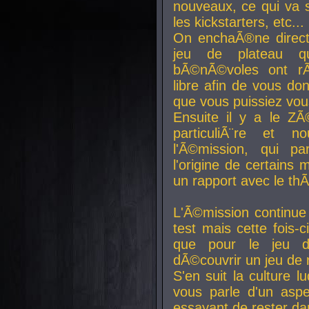
nouveaux, ce qui va so
les kickstarters, etc...
On enchaÃ®ne direct
jeu de plateau q
bÃ©nÃ©voles ont rÃ
libre afin de vous don
que vous puissiez vou
Ensuite il y a le ZÃ
particuliÃ¨re et 
l'Ã©mission, qui pa
l'origine de certains
un rapport avec le th
L'Ã©mission continue
test mais cette fois-c
que pour le jeu d
dÃ©couvrir un jeu de r
S'en suit la culture l
vous parle d'un aspe
essayant de rester da