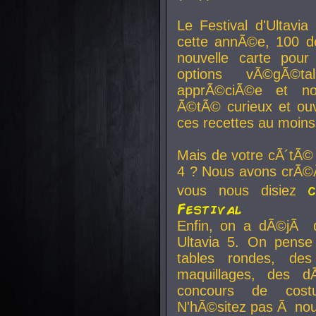
Le Festival d'Ultavia
cette annÃ©e, 100 de
nouvelle carte pour
options vÃ©gÃ©t
apprÃ©ciÃ©e et no
Ã©tÃ© curieux et ouv
ces recettes au moins
Mais de votre cÃ´tÃ©
4 ? Nous avons crÃ©Ã
vous nous disiez
Festival
Enfin, on a dÃ©jÃ de
Ultavia 5. On pens
tables rondes, des
maquillages, des d
concours de cost
N'hÃ©sitez pas Ã nous