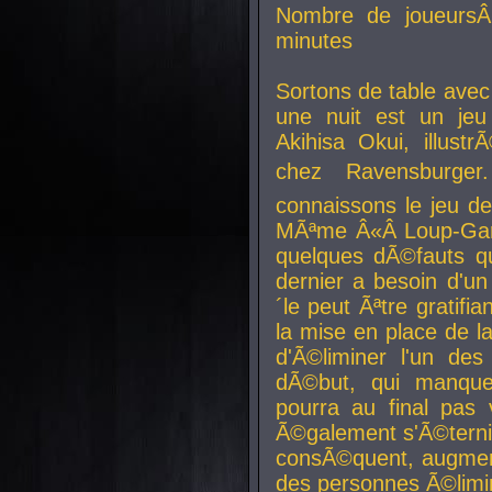
Nombre de joueurs
minutes
Sortons de table ave
une nuit est un je
Akihisa Okui, illus
chez Ravensburger.
connaissons le jeu d
MÃªme Â«Â Loup-Garo
quelques dÃ©fauts qu
dernier a besoin d'un
´le peut Ãªtre gratifi
la mise en place de l
d'Ã©liminer l'un des
dÃ©but, qui manque
pourra au final pas 
Ã©galement s'Ã©ternis
consÃ©quent, augment
des personnes Ã©limi