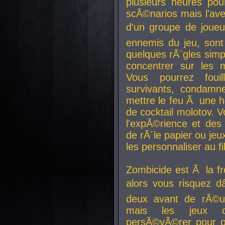
plusieurs heures pour
scÃ©narios mais l'av
d'un groupe de joueur
ennemis du jeu, sont
quelques rÃ¨gles simp
concentrer sur les 
Vous pourrez foui
survivants, condamn
mettre le feu Ã une
de cocktail molotov. 
l'expÃ©rience et de
de rÃ´le papier ou je
les personnaliser au fil
Zombicide est Ã la fr
alors vous risquez d
deux avant de rÃ©us
mais les jeux co
persÃ©vÃ©rer pour ob