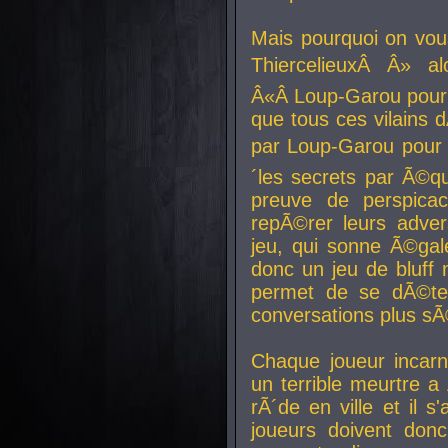
Mais pourquoi on vo
ThiercelieuxÂ Â» al
Â«Â Loup-Garou pour 
que tous ces vilain
par Loup-Garou pour u
´les secrets par Ã©qu
preuve de perspica
repÃ©rer leurs adver
jeu, qui sonne Ã©gale
donc un jeu de bluff 
permet de se dÃ©te
conversations plus sÃ
Chaque joueur incar
un terrible meurtre 
rÃ´de en ville et il s
joueurs doivent donc 