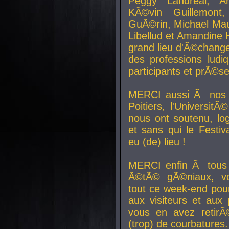
Peggy Landreal, A
KÃ©vin Guillemont
GuÃ©rin, Michael Maur
Libellud et Amandine H
grand lieu d'Ã©chang
des professions lud
participants et prÃ©se
MERCI aussi Ã nos pa
Poitiers, l'Universit
nous ont soutenu, log
et sans qui le Festiv
eu (de) lieu !
MERCI enfin Ã tous
Ã©tÃ© gÃ©niaux, v
tout ce week-end pour
aux visiteurs et aux
vous en avez retirÃ
(trop) de courbatures.