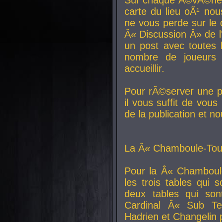
carte du lieu oÃ¹ nou
ne vous perde sur le 
Â« Discussion Â» de 
un post avec toutes 
nombre de joueurs
accueillir.
Pour rÃ©server une pl
il vous suffit de vou
de la publication et n
La Â« Chamboule-Tout
Pour la Â« Chamboul
les trois tables qui
deux tables qui so
Cardinal
Â« Sub Ter
Hadrien et
Changelin
p