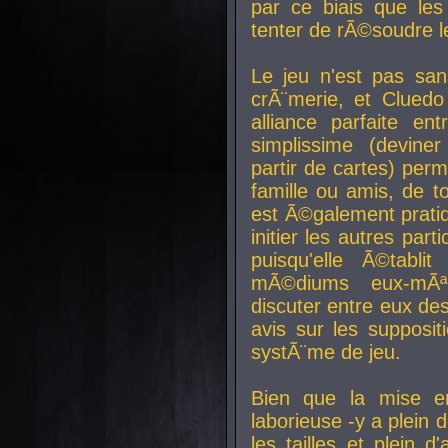
par ce biais que le
tenter de rÃ©soudre l
Le jeu n'est pas san
crÃ¨merie, et Clued
alliance parfaite e
simplissime (devine
partir de cartes) perm
famille ou amis, de t
est Ã©galement prati
initier les autres par
puisqu'elle Ã©tabli
mÃ©diums eux-mÃ
discuter entre eux de
avis sur les supposit
systÃ¨me de jeu.
Bien que la mise e
laborieuse -y a plein 
les tailles et plein d