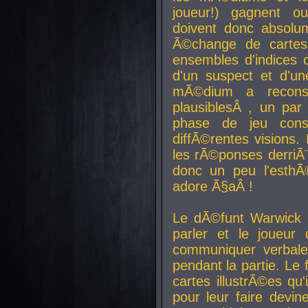
joueur!) gagnent o
doivent donc absolum
Ã©change de cartes
ensembles d'indices c
d'un suspect et d'u
mÃ©dium a reconst
plausiblesÂ , un pa
phase de jeu cons
diffÃ©rentes visions.
les rÃ©ponses derriÃ¨
donc un peu l'esthÃ
adore Ã§aÂ !
Le dÃ©funt Warwick 
parler et le joueur q
communiquer verbale
pendant la partie. Le
cartes illustrÃ©es q
pour leur faire devin