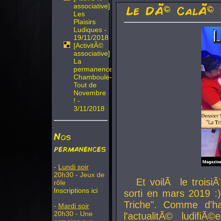
associative]
Le DÃ© CalÃ© 
Les
Plaisirs
Ludiques -
19/11/2018
[ActivitÃ©
associative]
La
permanence
Chamboule-
Tout de
Novembre
! -
3/11/2018
Nos
permanences
-
Lundi soir
20h30 - Jeux de
Et voilÃ le troi
rôle
Inscriptions ici
sorti en mars 2019 :)
Triche". Comme d'ha
-
Mardi soir
20h30 - Une
l'actualitÃ© ludifi