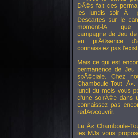
DÃ©s fait des perma
les lundis soir Ã 
Descartes sur le ca
moment-lÃ que v
campagne de Jeu de 
en prÃ©sence d'a
connaissiez pas l'exi
Mais ce qui est encor
permanence de Jeu 
spÃ©ciale. Chez n
Chamboule-Tout Â». 
lundi du mois vous p
d'une soirÃ©e dans 
connaissez pas enco
redÃ©couvrir.
La Â« Chamboule-Tou
les MJs vous propos