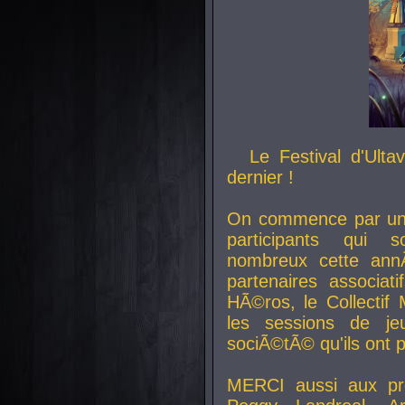
Le Festival d'Ult
dernier !
On commence par un 
participants qui s
nombreux cette an
partenaires associat
HÃ©ros, le Collecti
les sessions de j
sociÃ©tÃ© qu'ils ont
MERCI aussi aux pro