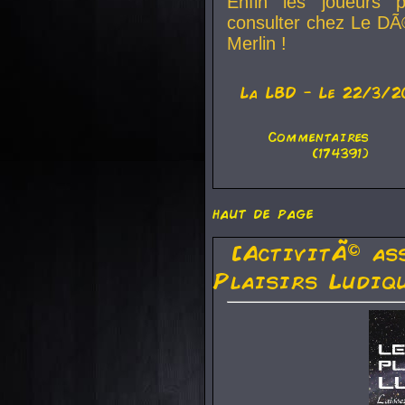
Enfin les joueurs p
consulter chez Le DÃ
Merlin !
La
LBD
- Le 22/3/2
Commentaires
(174391)
haut de page
[ActivitÃ© as
Plaisirs Ludiq