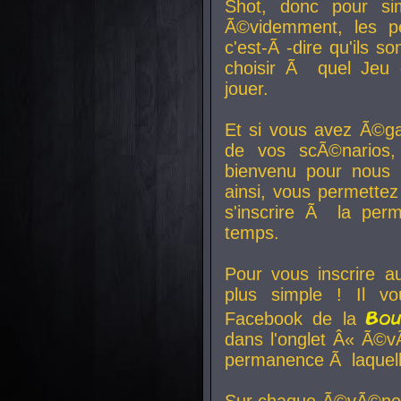
Shot, donc pour si
Ã©videmment, les pe
c'est-Ã -dire qu'ils
choisir Ã quel Jeu 
jouer.
Et si vous avez Ã©ga
de vos scÃ©narios,
bienvenu pour nous 
ainsi, vous permettez
s'inscrire Ã la per
temps.
Pour vous inscrire a
plus simple ! Il vo
Bo
Facebook de la
dans l'onglet Â« Ã©v
permanence Ã laquelle
Sur chaque Ã©vÃ©nem