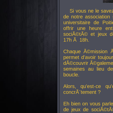
Si vous ne le sav
de notre association 
universitaire de Poit
offrir une heure en
sociÃ©tÃ© et jeux d
17h Ã 18h.
Chaque Ã©mission Ã
permet d'avoir toujo
dÃ©couvrir Ã©galemen
semaines au lieu d
boucle.
Alors, qu'est-ce qu
concrÃ¨tement ?
Eh bien on vous parl
de jeux de sociÃ©tÃ©