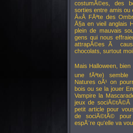
costumÃ©es, des b
sorties entre amis ou 
Â«Â FÃªte des Ombre
Ã§a en vieil anglais 
plein de mauvais sou
gens qui nous effraie
attrapÃ©es Ã caus
chocolats, surtout moi
Mais Halloween, bien q
une fÃªte) semble 
Natures oÃ¹ on pourr
bois ou se la jouer E
Vampire la Mascarade
jeux de sociÃ©tÃ©Â !
petit article pour vo
de sociÃ©tÃ© pour 
espÃ¨re qu'elle va vou